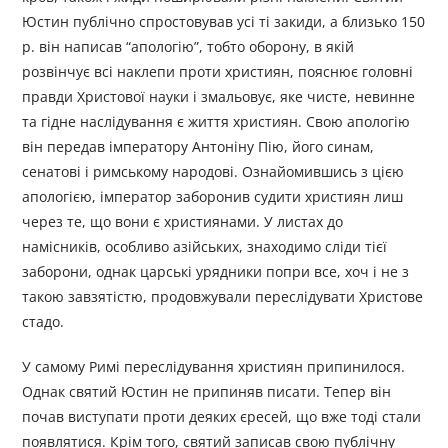
Юстин публічно спростовував усі ті закиди, а близько 150
р. він написав “апологію”, тобто оборону, в якій
розвінчує всі наклепи проти християн, пояснює головні
правди Христової науки і змальовує, яке чисте, невинне
та гідне наслідування є життя християн. Свою апологію
він передав імператору Антоніну Пію, його синам,
сенатові і римському народові. Ознайомившись з цією
апологією, імператор заборонив судити християн лиш
через те, що вони є християнами. У листах до
намісників, особливо азійських, знаходимо сліди тієї
заборони, однак царські урядники попри все, хоч і не з
такою завзятістю, продовжували переслідувати Христове
стадо.
У самому Римі переслідування християн припинилося.
Однак святий Юстин не припиняв писати. Тепер він
почав виступати проти деяких єресей, що вже тоді стали
появлятися. Крім того, святий записав свою публічну