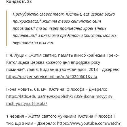
Кондак (г. 2):
Премудрістю словес твоїх, Юстине, вся церква Божа
прикрасилася,* життя твого світлістю світ
просвіщає,* ти ж, через проливання крові вінець
прийнявши,* з ангелами предстоячи Христові, молись
неустанно за всіх нас.
І. Я. Луцик, „Житія святих, пам’ять яких Українська Греко-
Католицька Церква кожного дня впродовж року
поминає”. Львів, Видавництво «Свічадо», 2013 – Джерелo:
https://prayer-service.online/m/#20240601&vita
Ікона мовить. Св. мч. Юстина, філософа – Джерелo:
https://ktds.edu.ua/news/publish/38359-ikona-movyt-sv-
mch-yustyna-filosofa/
1 червня – Життя святого мученика Юстина Філософа і
тих, що з ним – Джерелo:
https://www.youtube.com/watch?