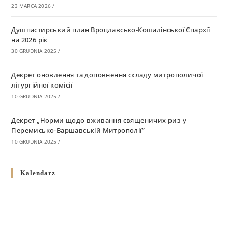
23 MARCA 2026
/
Душпастирський план Вроцлавсько-Кошалінської Єпархії
на 2026 рік
30 GRUDNIA 2025
/
Декрет оновлення та доповнення складу митрополичої
літургійної комісії
10 GRUDNIA 2025
/
Декрет „Норми щодо вживання священичих риз у
Перемисько-Варшавській Митрополії”
10 GRUDNIA 2025
/
Декрет про відзначення Великодня і всіх рухомих свят за
Kalendarz
григоріанським календарем
10 GRUDNIA 2025
/
Декрет проголошення та оприлюдення постанов Синоду
Єпископів УГКЦ як зобов’язуючі на території