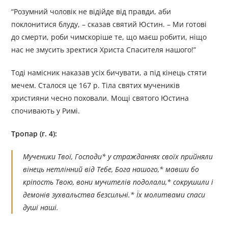
“Розумний чоловік не відійде від правди, аби
поклонитися блуду, – сказав святий Юстин. – Ми готові
до смерти, роби чимскоріше те, що маєш робити, ніщо
нас не змусить зректися Христа Спасителя нашого!”
Тоді намісник наказав усіх бичувати, а під кінець стяти
мечем. Сталося це 167 р. Тіла святих мучеників
християни чесно поховали. Мощі святого Юстина
спочивають у Римі.
Тропар (г. 4):
Мученики Твої, Господи* у стражданнях своїх прийняли
вінець нетлінний від Тебе, Бога нашого,* мавши бо
кріпость Твою, вони мучителів подолали,* сокрушили і
демонів зухвальства безсильні.* Їх молитвами спаси
душі наші.