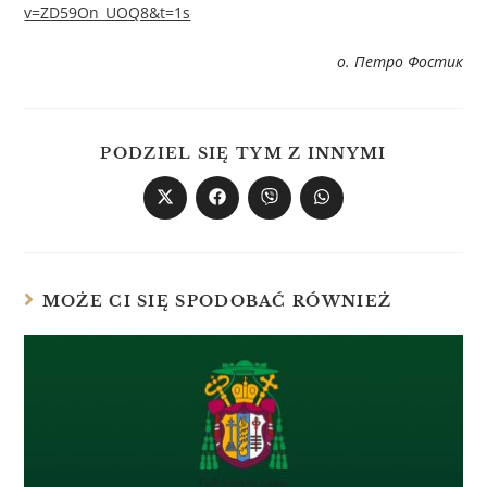
v=ZD59On_UOQ8&t=1s
о. Петро Фостик
PODZIEL SIĘ TYM Z INNYMI
MOŻE CI SIĘ SPODOBAĆ RÓWNIEŻ