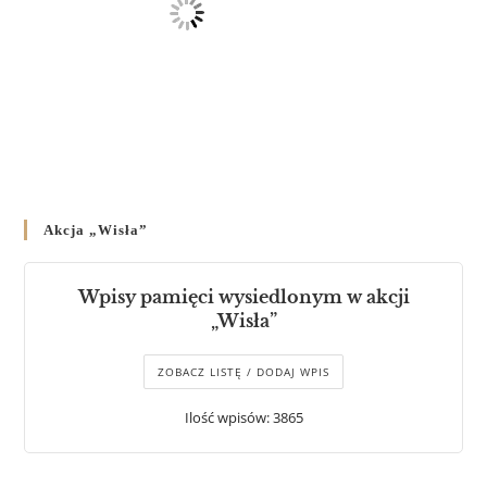
Akcja „Wisła”
Wpisy pamięci wysiedlonym w akcji
„Wisła”
ZOBACZ LISTĘ / DODAJ WPIS
Ilość wpisów: 3865