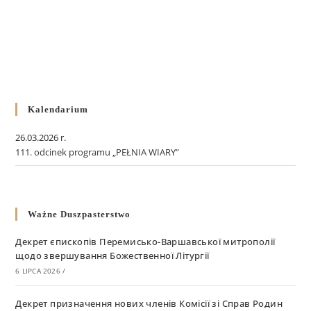
Kalendarium
26.03.2026 r.
111. odcinek programu „PEŁNIA WIARY”
Ważne Duszpasterstwo
Декрет єпископів Перемисько-Варшавської митрополії
щодо звершування Божественної Літургії
6 LIPCA 2026
/
Декрет призначення нових членів Комісії зі Справ Родин