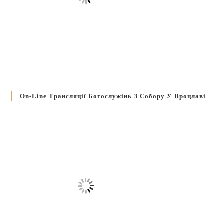
On-Line Трансляції Богослужінь З Собору У Вроцлаві