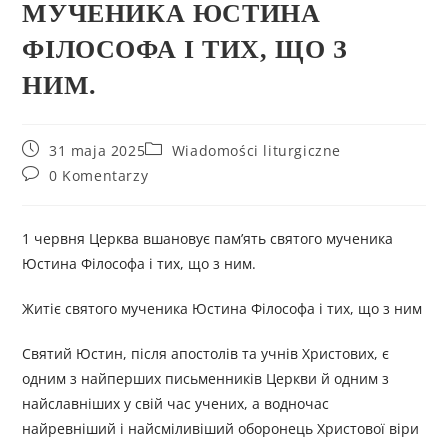
МУЧЕНИКА ЮСТИНА
ФІЛОСОФА І ТИХ, ЩО З
НИМ.
31 maja 2025
Wiadomości liturgiczne
0 Komentarzy
1 червня Церква вшановує пам’ять святого мученика
Юстина Філософа і тих, що з ним.
Житіє святого мученика Юстина Філософа і тих, що з ним
Cвятий Юстин, після апостолів та учнів Христових, є
одним з найперших письменників Церкви й одним з
найславніших у свій час учених, а водночас
найревніший і найсміливіший оборонець Христової віри