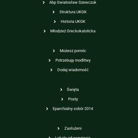
Abp Swiatosław Szewczuk
Struktura UKGK
Historia UKGK
Młodzież Greckokatolicka
Możesz pomóc
Potrzebuję modlitwy
Dodaj wiadomość
Święta
Posty
Eparchialny sobór 2014
Zasłużeni
Lokale od wynajęcia