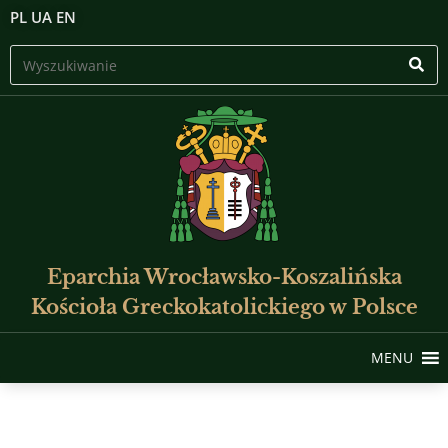
PL
UA
EN
Eparchia Wrocławsko-Koszalińska
Kościoła Greckokatolickiego w Polsce
MENU