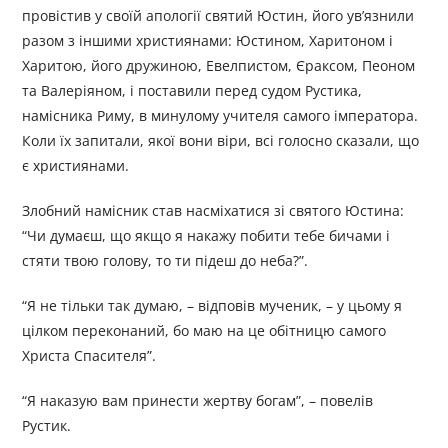
провістив у своїй апології святий Юстин, його ув’язнили
разом з іншими християнами: Юстином, Харитоном і
Харитою, його дружиною, Евелпистом, Єраксом, Пеоном
та Валеріяном, і поставили перед судом Рустика,
намісника Риму, в минулому учителя самого імператора.
Коли їх запитали, якої вони віри, всі голосно сказали, що
є християнами.
Злобний намісник став насміхатися зі святого Юстина:
“Чи думаєш, що якщо я накажу побити тебе бичами і
стяти твою голову, то ти підеш до неба?”.
“Я не тільки так думаю, – відповів мученик, – у цьому я
цілком переконаний, бо маю на це обітницю самого
Христа Спасителя”.
“Я наказую вам принести жертву богам”, – повелів
Рустик.