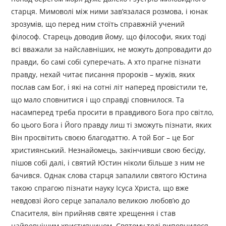
старця. Мимоволі між ними зав’язалася розмова, і юнак
зрозумів, що перед ним стоїть справжній учений
філософ. Старець доводив йому, що філософи, яких тоді
всі вважали за найславніших, не можуть допровадити до
правди, бо самі собі суперечать. А хто прагне пізнати
правду, нехай читає писання пророків – мужів, яких
послав сам Бог, і які на сотні літ наперед провістили те,
що мало сповнитися і що справді сповнилося. Та
насамперед треба просити в правдивого Бога про світло,
бо цього Бога і Його правду лиш ті зможуть пізнати, яких
Він просвітить своєю благодаттю. А той Бог – це Бог
християнський. Незнайомець, закінчивши свою бесіду,
пішов собі далі, і святий Юстин ніколи більше з ним не
бачився. Однак слова старця запалили святого Юстина
такою спрагою пізнати науку Ісуса Христа, що вже
невдовзі його серце запалало великою любов’ю до
Спасителя, він прийняв святе хрещення і став
найревнішим християнином. Святому тоді виповнилося