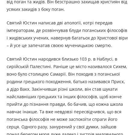
від поган та жидів. Він безстрашно захищав християн від
усяких закидів з боку поган.
Святий Юстин написав дві апології, котрі передав
імператорам, де розвінчував блуди поганських філософів
і жидівських учених, навернув багатьох до Христової віри
– й усе це запечатав своєю мученицькою смертю.
Святий Юстин народився близько 103 р. в Наблусі, в
сирійській Палестині. Раніше це місто називалося Сихем,
воно було столицею Самарії. Він походив з поганської
родини грецького походження, батько називався Приск,
а дідо Вакх. Закінчивши різні школи, він став шукати
найславніших грецьких та інших філософів, щоб конче
прийти до пізнання правди, бо бачив, що кожна школа
навчає інакше. Та вже невдовзі пересвідчився, що вся
поганська філософія не може заспокоїти спраги його
серця. Одного разу, занурений у свої думки, зайшов
понад берегом моря дуже далеко і зустрів миловидного