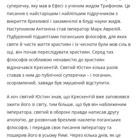
суперечку, яку мав в Ефесі з ученим жидом Трифоном. Це
писання є найстарішим і найліпшим підручником з
викриття брехливої і закаменілої в блуді науки жидів.
Наступником Антоніна став імператор Марк Аврелій.
Підбурений підшептами поганських філософів, для яких
святе й чисте життя християн і їх чесноти були мов сіль в
оці, він почав переслідувати християн. Серед тих
філософів особливою ненавистю до християн
відзначався Крескентій. Святий Юстин кілька разів
ставав з ним до публічної суперечки – і поганин,
осоромлений, завжди був змушений відступити.
А хоч святий Юстин знав, що Крескентій вже заповзявся
зжити його зі світу, тим більше, що був він наближеним
імператора, святий в обороні правди написав другу
апологію, де розвінчав брехливі наклепи поганських
філософів, і передав своє писання імператору та
поширив його в усьому Римі. Через кілька днів, як це