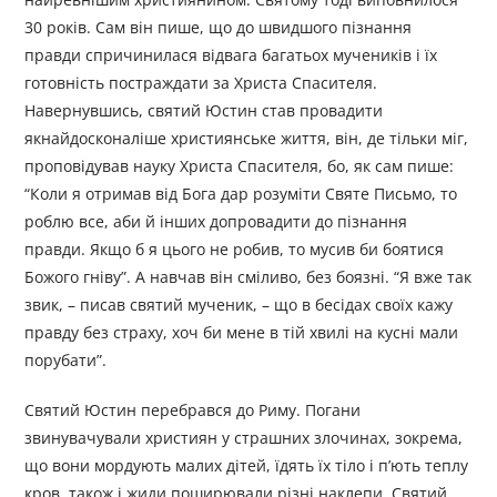
30 років. Сам він пише, що до швидшого пізнання
правди спричинилася відвага багатьох мучеників і їх
готовність постраждати за Христа Спасителя.
Навернувшись, святий Юстин став провадити
якнайдосконаліше християнське життя, він, де тільки міг,
проповідував науку Христа Спасителя, бо, як сам пише:
“Коли я отримав від Бога дар розуміти Святе Письмо, то
роблю все, аби й інших допровадити до пізнання
правди. Якщо б я цього не робив, то мусив би боятися
Божого гніву”. А навчав він сміливо, без боязні. “Я вже так
звик, – писав святий мученик, – що в бесідах своїх кажу
правду без страху, хоч би мене в тій хвилі на кусні мали
порубати”.
Святий Юстин перебрався до Риму. Погани
звинувачували християн у страшних злочинах, зокрема,
що вони мордують малих дітей, їдять їх тіло і п’ють теплу
кров, також і жиди поширювали різні наклепи. Святий