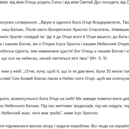
іків: від віків Отець родить Сина і від віків Святий Дух походить від
иписуємо сотворення. „Вірую в єдиного Бога Отця Вседержителя, Тво
ь, наш Батько. Після свого Воскресіння Христос Спаситель, з’явивши
 моїх братів і повідай їм: Іду я до Отця мого й Отця вашого, до Бога
ста і нашим Богом, він є Отцем Ісуса Христа і нашим Небесним Отце
небесна гідність, яке невимовне щастя! Бог Отець є нашим Богом і
о єси на небесах, нехай святиться ім’я твоє” (Мт. 6, 9).
 ним у небі: „Отче, хочу, щоб ті, що їх ти дав мені, були 30 мною та
 щасливі! Син Божий благає ласки в Небес ного Отця, щоб ми осягнули
ого, всемогутнього Бога Отця на небі! Ми завжди повинні мати дов
о Небесного Батька. Під час життєвих труднощів, під час недуги, те
Небесний знає, чого вам треба”, каже Ісус Христос.
лі піднімалися високо вгору і кидали кораблем. Всі люди на корабл