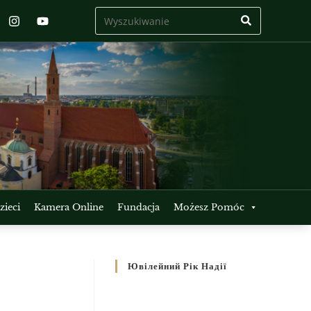
ieci
Kamera Online
Fundacja
Możesz Pomóc
Ювілейний Рік Надії