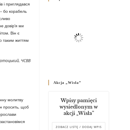
ів і приглядався
Декрет владики Володимира
 – бо корабель
про утворення Комісії до Справ
Молоді та встановленя складу
асливо
Катихитичної Комісії
не довір’я ми
18 PAŹDZIERNIKA 2024
/
том. Він є
бо таким життям
Декрет „Проголошення та
оприлюднення постанов
Синоду Єпископів УГКЦ, який
Лотоцький, ЧСВВ
відбувся у Зарваниці, в днях 2-
12 липня 2024 р.”
4 PAŹDZIERNIKA 2024
/
Akcja „Wisła”
Декрет єпископів Перемисько-
Варшавської Митрополії
стосовно звершування
енну молитву
Wpisy pamięci
Божественної літургії
wysiedlonym w
ін просить, щоб
20 WRZEŚNIA 2024
/
akcji „Wisła”
 прослави
 застановімся
Булла проголошення
ZOBACZ LISTĘ / DODAJ WPIS
Ювілейного року 2025