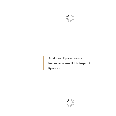
On-Line Трансляції
Богослужінь З Собору У
Вроцлаві