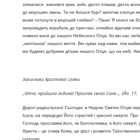
злякалися, зчинився крик, зойк, дехто плакав, дехто мол
до морських хвиль. Ти не боїшся бурі? запитав хлопця я
може потонути в морській глибині? – Пане! Я нічого не б
запровадить корабель до пристані, спокійно відповів хло
повинні мати до нашого Небесного Отця, бо він нас люби
„капітаном” нашого життя. Він чуває над нами, тож майм
ми будемо добрими дітьми нашого Отця, що на небі. Амі
Захисники Христової слави
„Отче, прийшла година! Прослав свого Сина „. (Йо. 17,
Дорогі радіослухачі! Сьогодні, в Неділю Святих Отців п
Ісуса, на передодні Його страстей і хресної смерти. Пр
Господь прославив його, як Богочоловіка, в його смерті, 
Христа – це слава Божа, це зріст і розвиток Таїнственн
сьогодні.