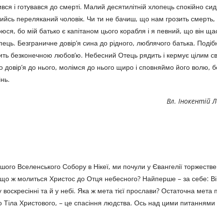
ився і готувався до смерті. Малий десятилітній хлопець спокійно сид
кийсь переляканий чоловік. Чи ти не бачиш, що нам грозить смерть,
оюся, бо мій батько є капітаном цього корабля і я певний, що він щ
пець. Безграничне довір’я сина до рідного, люблячого батька. Подіб
ть безконечною любов’ю. Небесний Отець рядить і кермує цілим сві
о довір’я до нього, молімся до нього щиро і сповняймо його волю, 
нь.
Вл. Інокентій 
ершого Вселенського Собору в Нікеї, ми почули у Євангелії торжеств
о що ж молиться Христос до Отця небесного? Найперше – за себе: В
у воскресінні та й у небі. Яка ж мета тієї прослави? Остаточна мета
ого Тіла Христового, – це спасіння людства. Ось над цими питаннями