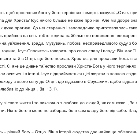
, щоб прославив його у його терпіннях і смерті, кажучи: „Отче, пр
ла для Христа? Ісус нічого більше не каже про неї. Але ми добре з
ак дуже прагнув. До неї старанно і запопадливо приготовлялись так
ь прийшов на світ, тобто година найбільшого пониження, впокоренн
а ув’язнення, зради, глузувань, побоїв, несправедливого суду з бо
 година, Ісус-Спаситель говорить про свою славу і владу: Він має її
нього та й в Отця, що його послав. Христос, для прослави Бога, в 
сті. 0, яке це дивне таїнство прослави Христа-Бога у його терпіннях 
 освячені в істині. Ісус підприймається цієї жертви в повною свідо
ходу з цього світу до Отця, іде відважно в Єрусалим, щоби віддати
юбив їх до кінця „ (Ів. 13,1).
 зі свого життя і то виключно з любови до людей, як сам каже: „За 
и. Ніхто його в мене не забирає, бо я сам кладу його від себе. Вл
ь – рівний Богу – Отцю. Він в історії людства дає найвище об’явленн