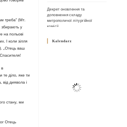
Декрет оновлення та
доповнення складу
ам треба” (Мт.
митрополичої літургійної
комісії
е збирають у
10 GRUDNIA 2025
/
те на польові
х. І коли зілля
Kalendarz
Декрет „Норми щодо вживання
0). „Отець ваш
священичих риз у Перемисько-
о Спасителя!
Варшавській Митрополії”
10 GRUDNIA 2025
/
 в
 те діло, яке ти
Декрет про відзначення
, від диявола і
Великодня і всіх рухомих свят
за григоріанським календарем
10 GRUDNIA 2025
/
ого стану, ми
Декрет проголошення та
оприлюдення постанов Синоду
Єпископів УГКЦ як
Бог Отець
зобов’язуючі на території