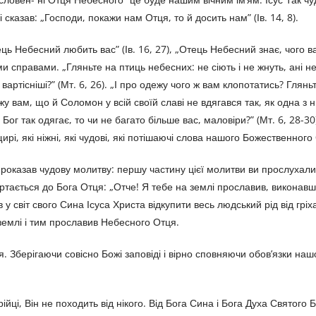
казав: „Господи, покажи нам Отця, то й досить нам” (Ів. 14, 8).
ець Небесний любить вас” (Ів. 16, 27), „Отець Небесний знає, чого в
ми справами. „Гляньте на птиць небесних: не сіють і не жнуть, ані н
 вартісніші?” (Мт. 6, 26). „І про одежу чого ж вам клопотатись? Глянь
жу вам, що й Соломон у всій своїй славі не вдягався так, як одна з ни
 Бог так одягає, то чи не багато більше вас, маловіри?” (Мт. 6, 28-3
щирі, які ніжні, які чудові, які потішаючі слова нашого Божественног
 проказав чудову молитву: першу частину цієї молитви ви прослухали
ертається до Бога Отця: „Отче! Я тебе на землі прославив, виконавши
у світ свого Сина Ісуса Христа відкупити весь людський рід від гріха
 землі і тим прославив Небесного Отця.
Зберігаючи совісно Божі заповіді і вірно сповняючи обов’язки наш
ці, Він не походить від нікого. Від Бога Сина і Бога Духа Святого 