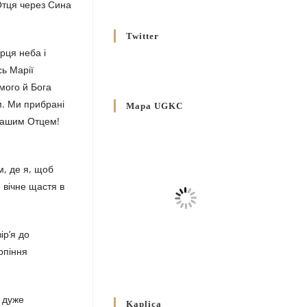
 Отця через Сина
Вроцлавсько-Кошалінської
Єпархії
Twitter
5 LISTOPADA 2025
/
рця неба і
Душпастирський план
сь Марії
Вроцлавсько-Кошалінської
 мого й Бога
єпархії на 2025 рік
м. Ми прибрані
Mapa UGKC
2 STYCZNIA 2025
/
 нашим Отцем!
Декрет Кир Володимира
Ющака про проголошення
м, де я, щоб
Ювілейного Року Надії 2025 у
Вроцлавсько-Вошалінській
 вічне щастя в
єпархії
20 GRUDNIA 2024
/
ір’я до
Декрет установлення
рпіння
Єпархіяльної Ради до справ
Родин
4 GRUDNIA 2024
/
і дуже
Kaplica