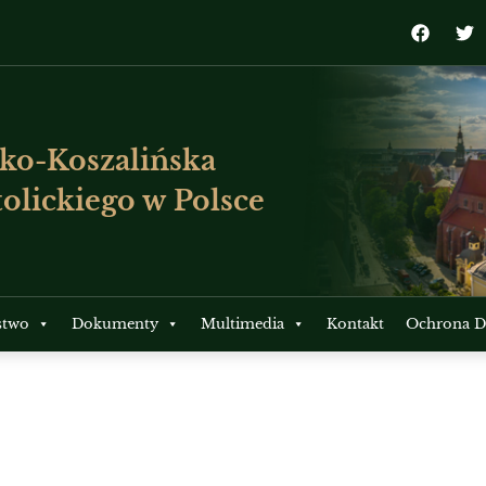
ko-Koszalińska
olickiego w Polsce
stwo
Dokumenty
Multimedia
Kontakt
Ochrona Dz