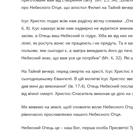
про Небесного Отця, що апостол Филип на Тайній вечері с
Ісус Христос подає всім нам радісну вістку словами: „От
6, 8). Ісус наказує всім нам надмірно не журитися земни
засіки, а Отець ваш Небесний їх годує. Хіба ви від них не
лілеї, як ростуть вони: не працюють і не прядуть. Та я ка
польове, яке сьогодні є, а завтра викидають його до печі,
Небесний знає, що вам усе це потрібне” (Мт. 6, 32). Які 
На Тайній вечері, перед смертю на хресті, Ісус Христос
сьогоднішньому Євангелії. В цій молитві Ісус Христос зв
дав мені до виконання” (Ів. 17,4). Отець Небесний послав 
від вічної смерті. Христос-Спаситель виконав це діло на
Ми живемо на землі, щоб сповняти волю Небесного Отця. 
рівночасно прославляємо нашого Небесного Отця.
Небесний Отець це – наш Бог, перша особа Пресвятої Трій