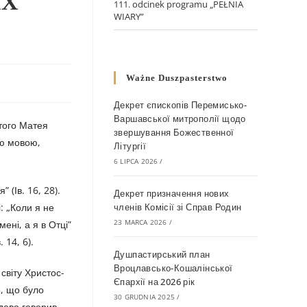
ИХ
111. odcinek programu „PEŁNIA
WIARY”
Ważne Duszpasterstwo
Декрет єпископів Перемисько-
Варшавської митрополії щодо
того Матея
звершування Божественної
ою мовою,
Літургії
6 LIPCA 2026
/
 (Ів. 16, 28).
Декрет призначення нових
: „Коли я не
членів Комісії зі Справ Родин
23 MARCA 2026
/
ені, а я в Отці”
 14, 6).
Душпастирський план
Вроцлавсько-Кошалінської
 світу Христос-
Єпархії на 2026 рік
о, що було
30 GRUDNIA 2025
/
удово говорив