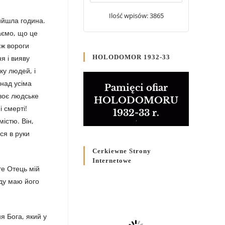
5 CZERWCA 2024
/
Ilość wpisów: 3865
ийшла година.
наємо, що це
Розпорядження
Преосвященнішого Владики
ож вороги
Кир Володимира Р. Ющака про
я і вияву
HOLODOMOR 1932-33
вживання друкованих книг на
ку людей, і
публічних богослужіннях
 над усіма
23 LUTEGO 2024
/
Pamięci ofiar
своє людське
HOLODOMORU
і смерті!
1932-33 r.
містю. Він,
ся в руки
Cerkiewne Strony
Internetowe
те Отець мій
аду маю його
я Бога, який у