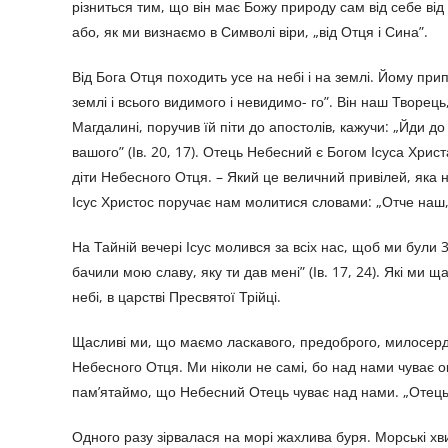
різниться тим, що він має Божу природу сам від себе від в
або, як ми визнаємо в Символі віри, „від Отця і Сина”.
Від Бога Отця походить усе на небі і на землі. Йому пр
землі і всього видимого і невидимо- го”. Він наш Творец
Магдалині, поручив їй піти до апостолів, кажучи: „Йди до
вашого” (Ів. 20, 17). Отець Небесний є Богом Ісуса Хри
діти Небесного Отця. – Який це величний привілей, яка 
Ісус Христос поручає нам молитися словами: „Отче наш, щ
На Тайній вечері Ісус молився за всіх нас, щоб ми були 3
бачили мою славу, яку ти дав мені” (Ів. 17, 24). Які ми
небі, в царстві Пресвятої Трійці.
Щасливі ми, що маємо ласкавого, предоброго, милосердн
Небесного Отця. Ми ніколи не самі, бо над нами чуває ок
пам’ятаймо, що Небесний Отець чуває над нами. „Отець 
Одного разу зірвалася на морі жахлива буря. Морські хви