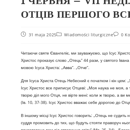
1 ЧЕРВНЯ – VІI НЕД
ОТЦІВ ПЕРШОГО ВС
31 maja 2025
Wiadomości liturgiczne
0 K
Читаючи святе Євангеліє, ми зауважуємо, що Ісус Хрис
Христос проказує слово „Отець” 44 рази, у святого Іван
мовою Ісуса Христа: „Авва”. „Отче”.
Для Ісуса Христа Отець Небесний є початком і кін цем: „Я 
Ісус Христос все приписує Отцеві: „Моя наука не моя, а т
творю діл мого Отця, не вірте мені: коли ж творю, а ви ме
(Ів. 10, 37-38). Ісус Христос вважає себе дорогою до Отця
В іншому місці Ісус Христос говорить: „Отець не судить нік
суддя промовить до тих, що будуть стояти праворуч ньог
приготоване вам від створення світу” (Мт. 25, 34). „Бла