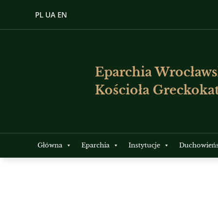
PL
UA
EN
Eparchia Wrocławs
Kościoła Greckokat
Główna
Eparchia
Instytucje
Duchowień