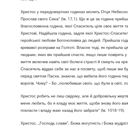
Христос у передсмертних годинах молить Отця Небесного
Прослав свого Сина” (Ів. 17,1). Що ж це за година прийш
благословенна година, якої Спаситель ціле своє життя т
Христові. Надійшла година, задля якої Христос-Спасител
геройської любови Богочоловіка до людей. Прийшла годин
кривавої розправи ка Голготі. Власне тоді, як прийшла ця
людьми, яких він прийшов спасти, якщо лише повірять у 
життя включив навіть свої болючі страсті й смерть на хре
Спаситель віддає себе за нас в посвяту, щоб лише ми були
перед святом Пасхи, знаючи, що вибила його година пере
ворогів. Чому? – Бо „полюбивши своїх, що були в світі, пол
Христос робить не лиш свідому, але й добровільну жертву
мене любить, бо я кладу моє життя, щоби знову його ваят
покласти і владу маю назад його забрати” (Ів. 1018-19).
Христос, „Господь слави”, Божа могутність і Божа мудріст