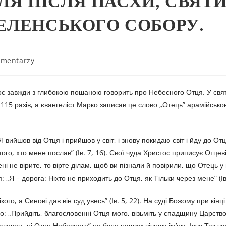
ІЛЯ ПІСЛЯ ПАСХИ, СВЯТ
ЕЛЕНСЬКОГО СОБОРУ.
omentarzy
тос завжди з глибокою пошаною говорить про Небесного Отця. У свя
а 115 разів, а євангеліст Марко записав це слово „Отець” арамійськ
вийшов від Отця і прийшов у світ, і знову покидаю світ і йду до Отця”
ого, хто мене послав” (Ів. 7, 16). Свої чуда Христос приписує Отцеві
ні не вірите, то вірте ділам, щоб ви пізнали й повірили, що Отець у м
: „Я – дорога: Ніхто не приходить до Отця, як Тільки через мене” (Ів.
ого, а Синові дав він суд увесь” (Ів. 5, 22). На суді Божому при кінці
о: „Прийдіть, благословенні Отця мого, візьміть у спадщину Царств
гословен- ні Отця Небесного” це буде нашим вічним ім’ям. Ісус Так ч