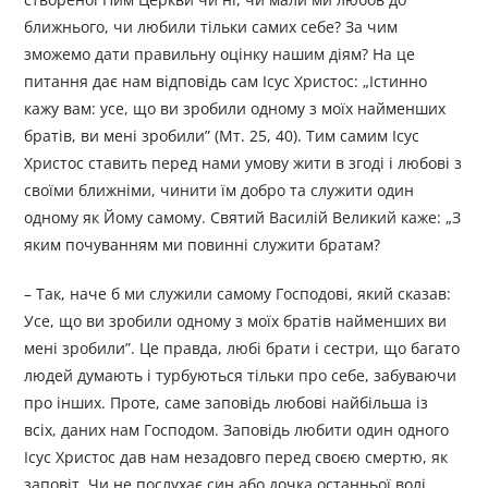
ближнього, чи любили тільки самих себе? За чим
зможемо дати правильну оцінку нашим діям? На це
питання дає нам відповідь сам Ісус Христос: „Істинно
кажу вам: усе, що ви зробили одному з моїх найменших
братів, ви мені зробили” (Мт. 25, 40). Тим самим Ісус
Христос ставить перед нами умову жити в згоді і любові з
своїми ближніми, чинити їм добро та служити один
одному як Йому самому. Святий Василій Великий каже: „З
яким почуванням ми повинні служити братам?
– Так, наче б ми служили самому Господові, який сказав:
Усе, що ви зробили одному з моїх братів найменших ви
мені зробили”. Це правда, любі брати і сестри, що багато
людей думають і турбуються тільки про себе, забуваючи
про інших. Проте, саме заповідь любові найбільша із
всіх, даних нам Господом. Заповідь любити один одного
Ісус Христос дав нам незадовго перед своєю смертю, як
заповіт. Чи не послухає син або дочка останньої волі