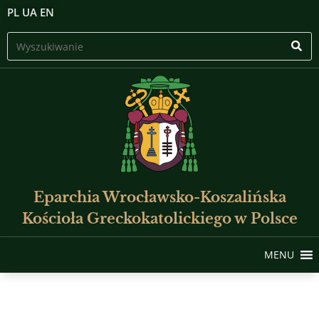
PL
UA
EN
Eparchia Wrocławsko-Koszalińska
Kościoła Greckokatolickiego w Polsce
MENU