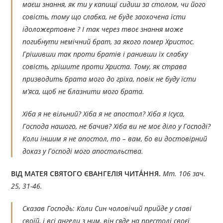
маєш знання, як ти у капищі сидиш за столом, чи його
совість, тому що слабка, не буде заохочена їсти
ідоложертовне ? І так через твоє знання може
погибнути немічний брат, за якого помер Христос.
Грішивши так проти братів і ранивши їх слабку
совість, грішите проти Христа. Тому, як страва
призводить брата мого до гріха, повік не буду їсти
м’яса, щоб не блазнити мого брата.
Хіба я не вільний? Хіба я не апостол? Хіба я Ісуса,
Господа нашого, не бачив? Хіба ви не моє діло у Господі?
Коли іншим я не апостол, то – вам, бо ви достовірний
доказ у Господі мого апостольства.
ВІД МАТЕЯ СВЯТОГО ЄВАНГЕЛІЯ ЧИТÁННЯ.
Мт. 106 зач.
25, 31-46.
Сказав Господь: Коли Син чоловічий прийде у славі
своїй, і всі ангели з ним, він сяде на престолі своєї