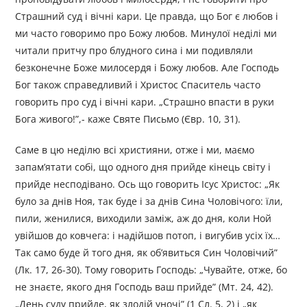
Страшний суд і вічні кари. Це правда, що Бог є любов і
ми часто говоримо про Божу любов. Минулої неділі ми
читали притчу про блудного сина і ми подивляли
безконечне Боже милосердя і Божу любов. Але Господь
Бог також справедливий і Христос Спаситель часто
говорить про суд і вічні кари. „Страшно впасти в руки
Бога живого!”,- каже Святе Письмо (Євр. 10, 31).
Саме в цю неділю всі християни, отже і ми, маємо
запам’ятати собі, що одного дня прийде кінець світу і
прийде несподівано. Ось що говорить Ісус Христос: „Як
було за днів Ноя, так буде і за днів Сина Чоловічого: їли,
пили, женилися, виходили заміж, аж до дня, коли Ной
увійшов до ковчега: і надійшов потоп, і вигубив усіх їх…
Так само буде й того дня, як об’явиться Син Чоловічий”
(Лк. 17, 26-30). Тому говорить Господь: „Чувайте, отже, бо
не знаєте, якого дня Господь ваш прийде” (Мт. 24, 42).
„День суду прийде, як злодій уночі” (1 Сл. 5, 2) і „як