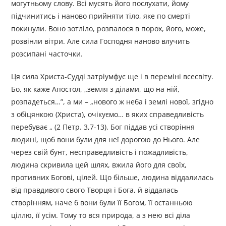
могутньому слову. Всі мусять його послухати, йому
підчинитись і наново прийняти тіло, яке по смерті
покинули. Воно зотліло, розпалося в порох, його, може,
розвінли вітри. Але сила Господня наново влучить
розсипані часточки.
Ця сила Христа-Судді затріумфує ще і в переміні всесвіту.
Бо, як каже Апостол, „земля з ділами, що на ній,
розпадеться…”, а ми – „нового ж неба і землі нової, згідно
з обіцянкою (Христа), очікуємо… в яких справедливість
перебуває „ (2 Петр. 3,7-13). Бог піддав усі створіння
людині, щоб вони були для неї дорогою до Нього. Але
через свій бунт, несправедливість і пожадливість,
людина скривила цей шлях, вжила його для своїх,
противних Богові, цілей. Що більше, людина віддалилась
від правдивого свого Творця і Бога, й віддалась
створінням, наче б вони були її Богом, її останньою
ціллю, її усім. Тому то вся природа, а з нею всі діла