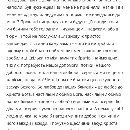
напоїли, був чужинцем і ви мене не прийняли, нагий і ви
мене не одягнули, недужим і в тюрмі, і не навідались до
мене”! Прокляті виправдуватися будуть: „Господи, коли
ми бачили тебе голодним… чужинцем… недужим, або в
тюрмі, і тобі не послужили „? І знову ж Христос
відповідає: „ Істинно кажу вам, те чого ви не зробили
одному в моїх братів найменших мені також ви того не
зробили „! Скільки то між нами тих братів „найменших”,
тих які потребують нашої допомоги, потіхи, нашого
доброго слова, тепла нашої любови і серця, а ми їм цього
жаліємо, не даємо! Чи ж і нам не боятися цього суворого
засуду Божого? Бо любов до наших ближніх – це любов до
Христа-Бога. І настільки любимо Бога, наскільки любимо
наших ближніх чинною любов’ю й ділами милосердя, бо
діла милосердя є умовою нашого спасіння. А немає у світі
людини, яка не мала б нагоди чинити добро. Тож чинім
його завжди і всюди, і почуємо щасливий засуд Христа