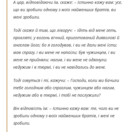
А цар, відповідаючи їм, скаже: – Істинно кажу вам: усе,
що ви зробили одному з моїх найменших братів, ви
мені зробили.
Тоді скаже й тим, що ліворуч: – Ідіть від мене геть,
прокляті, у вогонь вічний, приготований дияволові й
ангелам його; бо я голодував, і ви не дали мені їсти;
мав спрагу, і ви мене не напоїли; був чужинцем, і ви
мене не прийняли; нагим, і ви мене не одягнули;
недужим і в тюрмі, і ви не навідались до мене.
Тоді озвуться і ті, кажучи: – Господи, коли ми бачили
тебе голодним або спраглим, чужинцем або нагим,
недужим або в тюрмі, і тобі не послужили?
Він відповість їм: – Істинно кажу вам: те, чого ви не
зробили одному з моїх найменших братів, і мені не
зробили.