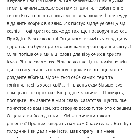
існування нашої планети. Там знайдемося і ми 8 усіма
тими, в якими доводилося нам співжити. Незбагненне
світло Бога освітить найтаємніші діла людей. Ї цей суддя
відділить добрих від злих, „як пастух відлучує овець від
козлів”. Тоді Христос скаже до тих, що праворуч нього: „
Прийдіть благословенні Отця мого: візьміть у спадщину
царство, що було приготоване вам від сотворення світу „!
О, як потішаючи ми 6 ці слова для віруючих в Христа-
Ісуса. Він не скаже вже більше до нас: Ідіть поміж вовків
цього світу, чиніть покаяння, продайте все, що маєте і
роздайте вбогим, відречіться себе самих, терпіть
гоніння, несіть хрест свій… Ні, в день суду більше Ісус
нам цього не прикаже. Він радше закличе: – Прийдіть,
посядьте і вживайте в мирі славу, багатства, щастя, яке
приготовив вам Той, хто створив всесвіт, той хто є вашим
Отцем, а ви його дітьми. – Які ж причини такого
рішення? Про них говорить нам сам Спаситель: „ Бо я був
голодний і ви дали мені Їсти; мав спрагу і ви мене