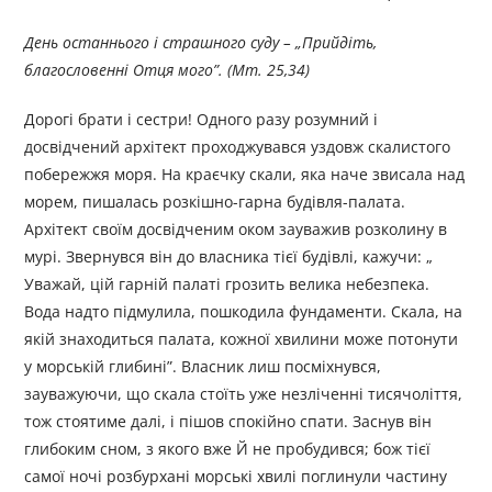
День останнього і страшного суду –
„Прийдіть,
благословенні Отця мого”. (Мт. 25,34)
Дорогі брати і сестри! Одного разу розумний і
досвідчений архітект проходжувався уздовж скалистого
побережжя моря. На краєчку скали, яка наче звисала над
морем, пишалась розкішно-гарна будівля-палата.
Архітект своїм досвідченим оком зауважив розколину в
мурі. Звернувся він до власника тієї будівлі, кажучи: „
Уважай, цій гарній палаті грозить велика небезпека.
Вода надто підмулила, пошкодила фундаменти. Скала, на
якій знаходиться палата, кожної хвилини може потонути
у морській глибині”. Власник лиш посміхнувся,
зауважуючи, що скала стоїть уже незліченні тисячоліття,
тож стоятиме далі, і пішов спокійно спати. Заснув він
глибоким сном, з якого вже Й не пробудився; бож тієї
самої ночі розбурхані морські хвилі поглинули частину