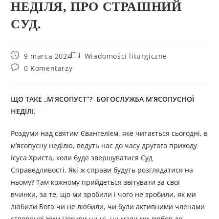
НЕДІЛЯ, ПРО СТРАШНИЙ
СУД.
9 marca 2024
Wiadomości liturgiczne
0 Komentarzy
ЩО ТАКЕ „М’ЯСОПУСТ”? БОГОСЛУЖБА М’ЯСОПУСНОЇ
НЕДІЛІ.
Роздуми над святим Євангелієм, яке читається сьогодні, в
м’ясопусну неділю, ведуть нас до часу другого приходу
Ісуса Христа, коли буде звершуватися Суд
Справедливості. Які ж справи будуть розглядатися на
ньому? Там кожному прийдеться звітувати за свої
вчинки, за те, що ми зробили і чого не зробили, як ми
любили Бога чи не любили, чи були активними членами
створеної Ним Церкви чи ні, чи мали ми любов до