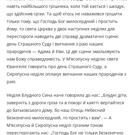
навіть найбільшого грішника, коли той кається і шкодує,
що здійснив гріхи. Та щоб хтось не наважився грішити
тільки тому, що Господь Бог милосердний і простить
йому, то свята Церква у двох наступних неділях для
перестороги наводить дві справді драматичні сцени:
день Страшного Суду і вигнання з раю наших
прародичів — Адама й Єви. Ці дві сцени змальовують
нам Божу справедливість. У М’ясопусну неділю святе
Євангеліє говорить про день Страшного Суду, а
Сиропусна неділя оплакує вигнання наших прародичів з
раю.
Неділя Блудного Сина наче говорила до нас: „Блудні діти,
заверніть з дороги гріха та в покорі й каятті вертайтеся
до батьківського дому, бо наш Отець Небесний
безконечно милосердний, то простить і вам”. — А
М’ясопусна й Сиропусна неділі грізним тоном
перестерігають нас: „Господь Бог не тільки безконечно