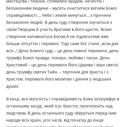
мистецтва і техніки, сплямлені брудом, нечестю і
беззаконням людини – мусять очиститися вогнем Божої
справедливості. „ Небо і земля минуться „ з причини
беззаконня людей. В день суду створіння злучиться з
своїм Творцем й участь братиме в його щастю. Всяке
створіння наповниться Богом й не підлягатиме вже
більше зіпсуттю і переміні. Тоді саме Бог стане „всім для
всіх „! День Божого суду – це день повної перемоги, день
тріумфу Божої правди, покори, любови і ласки. День
Христовий – це день перемоги Його Церкви і віри святої,
день тріумфу святих Тайн, – терпіння для Христа і з
Христом, перемоги його молитви і діяння у людських
душах.
В кінці, все могучість і справедливість Божа затріумфує в
останньому засуді, який Ісус Христос проголосить над
людством. В день останнього суду зберуться перед ним
народи всіх країн, усіх часів, від початку до кінця