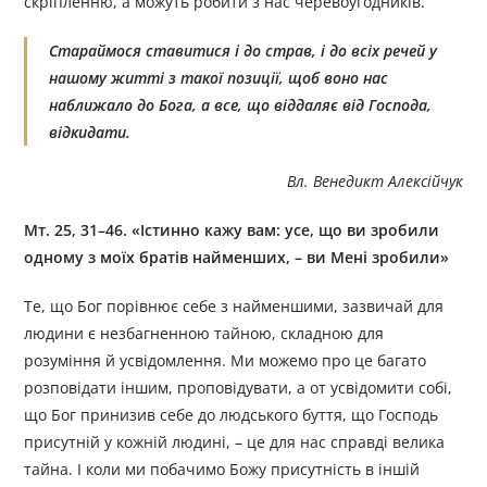
скріпленню, а можуть робити з нас черевоугодників.
Стараймося ставитися і до страв, і до всіх речей у
нашому житті з такої позиції, щоб воно нас
наближало до Бога, а все, що віддаляє від Господа,
відкидати.
Вл. Венедикт Алексійчук
Мт. 25, 31–46. «Істинно кажу вам: усе, що ви зробили
одному з моїх братів найменших, – ви Мені зробили»
Те, що Бог порівнює себе з найменшими, зазвичай для
людини є незбагненною тайною, складною для
розуміння й усвідомлення. Ми можемо про це багато
розповідати іншим, проповідувати, а от усвідомити собі,
що Бог принизив себе до людського буття, що Господь
присутній у кожній людині, – це для нас справді велика
тайна. І коли ми побачимо Божу присутність в іншій