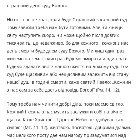
страшний день суду Божого.
Hixтo з нас не знає, коли буде Страшний загальний суд.
Тому завжди треба нам бути готовими. Але чи кінець
світу наступить скоро, чи може щойно після довгих
тисячоліть, це неважливо, бо для кожного і кожної з нас
день смерти буде днем суду Божого. Ми лиш один раз
живемо на землі, один раз будемо вмирати и один раз
будемо здавати звіт з нашого життя на Божому суді. Той
суд буде щасливим або нещасливим залежить від стану
нашої душі в годині смерти. каже святий Павло: „Кожний
з нас сам за себе дасть відповідь Богові” (Рм. 14, 12).
Тому треба нам чинити добрі діла, поки маємо світло.
Кожний і кожна з нас мусить заслужити собі на вічне
щастя. Каже Христос: „Царство Небесне здобувається
силою” (Мт. 11. 12), жертвою, посвятою, добрими ділами.
Час Великого посту дає нам нагоду призадуматися над