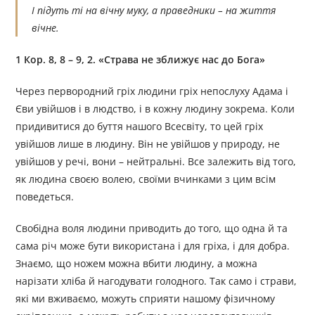
І підуть ті на вічну муку, а праведники – на життя
вічне.
1 Кор. 8, 8 – 9, 2. «Страва не зближує нас до Бога»
Через первородний гріх людини гріх непослуху Адама і
Єви увійшов і в людство, і в кожну людину зокрема. Коли
придивитися до буття нашого Всесвіту, то цей гріх
увійшов лише в людину. Він не увійшов у природу, не
увійшов у речі, вони – нейтральні. Все залежить від того,
як людина своєю волею, своїми вчинками з цим всім
поведеться.
Свобідна воля людини приводить до того, що одна й та
сама річ може бути використана і для гріха, і для добра.
Знаємо, що ножем можна вбити людину, а можна
нарізати хліба й нагодувати голодного. Так само і страви,
які ми вживаємо, можуть сприяти нашому фізичному