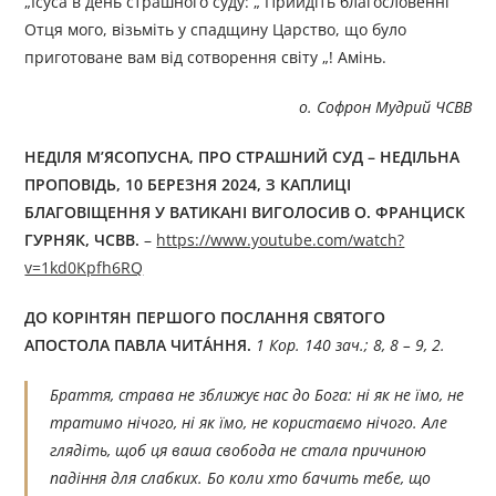
„Ісуса в день страшного суду: „ Прийдіть благословенні
Отця мого, візьміть у спадщину Царство, що було
приготоване вам від сотворення світу „! Амінь.
о. Софрон Мудрий ЧСВВ
НЕДІЛЯ
М’ЯСОПУСНА, ПРО СТРАШНИЙ СУД
–
НЕДІЛЬНА
ПРОПОВІДЬ
,
10 БЕРЕЗНЯ 2024, З КАПЛИЦІ
БЛАГОВІЩЕННЯ У ВАТИКАНІ ВИГОЛОСИВ
О. ФРАНЦИСК
ГУРНЯК, ЧСВВ
.
–
https://www.youtube.com/watch?
v=1kd0Kpfh6RQ
ДО КОРІНТЯН ПЕРШОГО ПОСЛАННЯ СВЯТОГО
АПОСТОЛА ПАВЛА ЧИТÁННЯ.
1 Кор. 140 зач.; 8, 8 – 9, 2.
Браття, страва не зближує нас до Бога: ні як не їмо, не
тратимо нічого, ні як їмо, не користаємо нічого. Але
глядіть, щоб ця ваша свобода не стала причиною
падіння для слабких. Бо коли хто бачить тебе, що