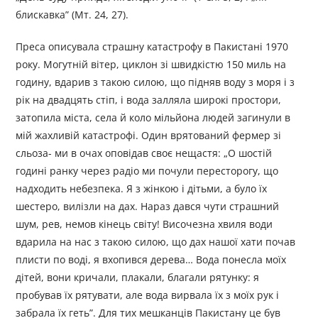
блискавка” (Мт. 24, 27).
Преса описувала страшну катастрофу в Пакистані 1970
року. Могутній вітер, циклон зі швидкістю 150 миль на
годину, вдарив з такою силою, що підняв воду з моря і з
рік на двадцять стіп, і вода залляла широкі простори,
затопила міста, села й коло мільйона людей загинули в
мій жахливій катастрофі. Один врятований фермер зі
сльоза- ми в очах оповідав своє нещастя: „О шостій
годині ранку через радіо ми почули пересторогу, що
надходить небезпека. Я з жінкою і дітьми, а було їх
шестеро, вилізли на дах. Нараз дався чути страшний
шум, рев, немов кінець світу! Височезна хвиля води
вдарила на нас з такою силою, що дах нашої хати почав
плисти по воді, я вхопився дерева… Вода понесла моїх
дітей, вони кричали, плакали, благали рятунку: я
пробував їх рятувати, але вода вирвала їх з моїх рук і
забрала їх геть”. Для тих мешканців Пакистану це був