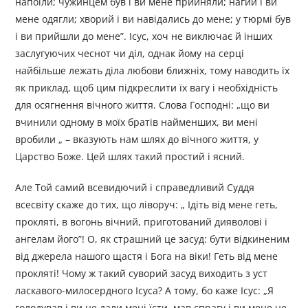
напоїли; чужинцем був і ви мене прийняли; нагий і ви
мене одягли; хворий і ви навідались до мене; у тюрмі був
і ви прийшли до мене”. Ісус, хоч не виключає й інших
заслугуючих чеснот чи діл, однак йому на серці
найбільше лежать діла любови ближніх, тому наводить їх
як приклад, щоб цим підкреслити їх вагу і необхідність
для осягнення вічного життя. Слова Господні: „що ви
вчинили одному в моїх братів найменших, ви мені
вробили „ – вказують нам шлях до вічного життя, у
Царство Боже. Цей шлях такий простий і ясний.
Але Той самий всевидючий і справедливий Суддя
всесвіту скаже до тих, що ліворуч: „ Ідіть від мене геть,
прокляті, в вогонь вічний, приготований дияволові і
ангелам його”! О, як страшний це засуд: бути відкиненим
від джерела нашого щастя і Бога на віки! Геть від мене
прокляті! Чому ж такий суворий засуд виходить з уст
ласкавого-милосердного Ісуса? А тому, бо каже Ісус: „Я
голодував і ви не дали мені їсти, мав спрагу і ви мене не