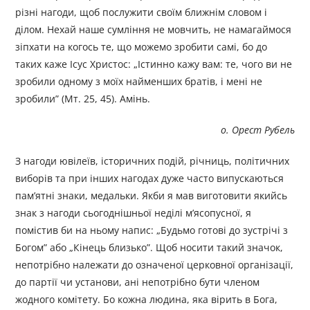
різні нагоди, щоб послужити своїм ближнім словом і
ділом. Нехай наше сумління не мовчить, не намагаймося
зіпхати на когось те, що можемо зробити самі, бо до
таких каже Ісус Христос: „Істинно кажу вам: те, чого ви не
зробили одному з моїх найменших братів, і мені не
зробили” (Мт. 25, 45). Амінь.
о. Орест Рубель
З нагоди ювілеїв, історичних подій, річниць, політичних
виборів та при інших нагодах дуже часто випускаються
пам’ятні знаки, медальки. Якби я мав виготовити якийсь
знак з нагоди сьогоднішньої неділі м’ясопусної, я
помістив би на ньому напис: „Будьмо готові до зустрічі з
Богом” або „Кiнець близько”. Щоб носити такий значок,
непотрібно належати до означеної церковної організації,
до партії чи установи, ані непотрібно бути членом
жодного комітету. Бо кожна людина, яка вірить в Бога,