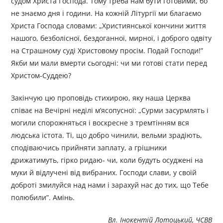
судом Христа Господа. Тому треба нам бути готовими, бо
не знаємо дня і години. На кожній Літургії ми благаємо
Христа Господа словами: „Християнської кончини життя
нашого, безболісної, бездоганної, мирної, і доброго одвіту
на Страшному суді Христовому просім. Подай Господи!”
Якби ми мали вмерти сьогодні: чи ми готові стати перед
Христом-Суддею?
Закінчую цю проповідь стихирою, яку наша Церква
співає на Вечірні неділі м’ясопусної: „Сурми засурмлять і
могили спорожняться і воскресне з тремтінням вся
людська істота. Ті, що добро чинили, вельми зрадіють,
сподіваючись прийняти заплату, а грішники
дрижатимуть, гірко ридаю- чи, коли будуть осуджені на
муки й відлучені від вибраних. Господи слави, у своїй
доброті змилуйся над нами і зарахуй нас до тих, що Тебе
полюбили”. Амінь.
Вл. Інокентій Лотоцький, ЧСВВ