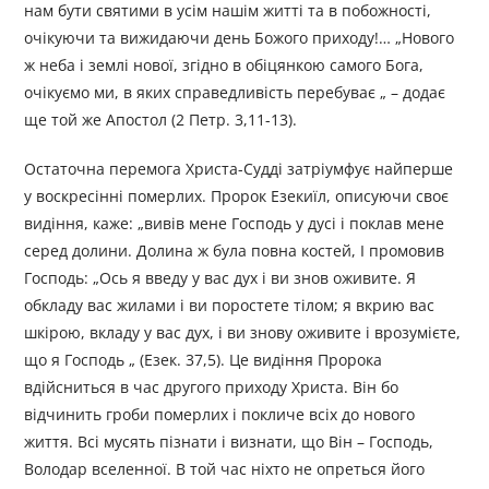
нам бути святими в усім нашім житті та в побожності,
очікуючи та вижидаючи день Божого приходу!… „Нового
ж неба і землі нової, згідно в обіцянкою самого Бога,
очікуємо ми, в яких справедливість перебуває „ – додає
ще той же Апостол (2 Петр. 3,11-13).
Остаточна перемога Христа-Судді затріумфує найперше
у воскресінні померлих. Пророк Езекиїл, описуючи своє
видіння, каже: „вивів мене Господь у дусі і поклав мене
серед долини. Долина ж була повна костей, І промовив
Господь: „Ось я введу у вас дух і ви знов оживите. Я
обкладу вас жилами і ви поростете тілом; я вкрию вас
шкірою, вкладу у вас дух, і ви знову оживите і врозумієте,
що я Господь „ (Езек. 37,5). Це видіння Пророка
вдійсниться в час другого приходу Христа. Він бо
відчинить гроби померлих і покличе всіх до нового
життя. Всі мусять пізнати і визнати, що Він – Господь,
Володар вселенної. В той час ніхто не опреться його