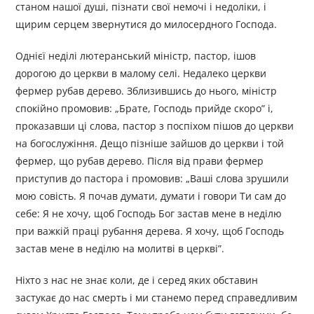
станом нашої душі, пізнати свої немочі і недоліки, і
щирим серцем звернутися до милосердного Господа.
Однієї неділі лютеранський міністр, пастор, ішов
дорогою до церкви в малому селі. Недалеко церкви
фермер рубав дерево. Зблизившись до нього, міністр
спокійно промовив: „Брате, Господь прийде скоро” і,
проказавши ці слова, пастор з поспіхом пішов до церкви
на богослужіння. Дещо пізніше зайшов до церкви і той
фермер, що рубав дерево. Після від прави фермер
приступив до пастора і промовив: „Ваші слова зрушили
мою совість. Я почав думати, думати і говори Ти сам до
себе: Я не хочу, щоб Господь Бог застав мене в неділю
при важкій праці рубання дерева. Я хочу, щоб Господь
застав мене в неділю на молитві в церкві”.
Ніхто з нас не знає коли, де і серед яких обставин
застукає до нас смерть і ми станемо перед справедливим