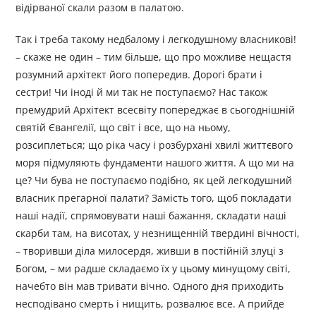
відірваної скали разом в палатою.
Так і треба такому недбалому і легкодушному власникові!
– скаже не один – тим більше, що про можливе нещастя
розумний архітект його попередив. Дорогі брати і
сестри! Чи іноді й ми так не поступаємо? Нас також
премудрий Архітект всесвіту попереджає в сьогоднішній
святій Євангелії, що світ і все, що на ньому,
розсиплеться; що ріка часу і розбурхані хвилі життєвого
моря підмуляють фундаменти нашого життя. А що ми на
це? Чи бува не поступаємо подібно, як цей легкодушний
власник прегарної палати? Замість того, щоб покладати
наші надії, спрямовувати наші бажання, складати наші
скарби там, на висотах, у незнищенній твердині вічності,
– творивши діла милосердя, живши в постійній злуці з
Богом, – ми радше складаємо їх у цьому минущому світі,
начебто він мав тривати вічно. Одного дня приходить
несподівано смерть і нищить, розвалює все. А прийде