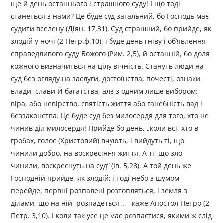
ще й день останнього і страшного суду! І що тоді
станеться з нами? Це буде суд загальний, бо Господь має
судити вселену (Діян. 17,31). Суд страшний, бо прийде, як
злодій у ночі (2 Петр.ф.10), і буде день гніву і об’явлення
справедливого суду Божого (Рим. 2,5), й останній, бо доля
кожного визначиться на цілу вічність. Стануть люди на
суд без огляду на заслуги, достоїнства, почесті, ознаки
влади, слави Й багатства, але з одним лише вибором:
віра, або невірство, святість життя або ганебність вад і
беззаконства. Це буде суд без милосердя для того, хто не
чинив діл милосердя! Прийде бо день, „коли всі, хто в
гробах, голос (Христовий) вчують, і вийдуть ті, що
чинили добро, на воскресіння життя. А ті, що зло
чинили, воскреснуть на суд” (Ів. 5,28). А той день же
Господній прийде, як злодій; і тоді небо з шумом
перейде, первні розпалені розтопляться, і земля з
ділами, що на ній, розпадеться „ – каже Апостол Петро (2
Петр. 3,10). І коли так усе це має розпастися, якими ж слід