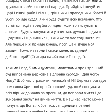
оскаржуються і скриті таємниці виявляються: ангели ж
кружляють, збираючи всі народи. Прийдіть і почуйте:
царі і князі, раби і вільні, грішники і праведники, багаті й
убогі, бо йде суддя, який буде судити всю вселенну. Хто
встоїться тоді перед його лицем, коли-то виступлять
ангели і будуть винуватити у вчинках, думках і задумах
щоденних і щонічних? О, який же то час тоді настане!
Але перше ніж прийде кінець, поспішай, Душе моя і
заклич: Боже, наверни і спаси мене, як єдиний
добросердий” (Стихира на „Хвалите Господа”).
Такими і подібними думками, молитвами про Страшний
суд виповнена церковна відправа сьогодні. Для чого?
Чому? Щоб нас страшити, непокоїти? Ні! Церква пригадує
нам слова Христові про Страшний суд, щоб спонукати
всіх вірних до жалю за провини, до поправи життя і до
збирання заслуг на вічне життя. В наш час часто можна
почути, що Бог є любов, тож священики повинні
проповідувати любов і милосердя, і не говорити про