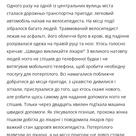
Одного разу на одній із центральних вулиць міста
сталася дорожньо-транспортна пригода: легковий
автомобіль наїхав на велосипедиста. На місці події
зібралося багато людей. Травмований велосипедист
лежав на асфальті, його обличчя було в крові, від падіння
розірвалася одежа на правій руці та нозі. Хтось голосно
кричав: „Швидко викликайте лікаря!” З великого натовпу
людей ніхто не спішив до телефонної будки і не
витягував мобільного телефона, щоб зробити необхідну
послугу для потерпілого. Всі намагалися поближче
добратися до місця пригоди, з цікавістю дивилися і
зітхали, прислухалися до того, що хтось скаже нового,
але робити щось самому для надання допомоги ніхто не
спішив. Тільки через двадцять хвилин під’їхала машина
швидкої допомоги. Як з’ясувалося пізніше, прохожа жінка
пішком добігла до лікарні і повідомила лікарів про
важкий стан здоров’я велосипедиста. Потерпілого
відвезли до лікарні, а на місці пригоди ще довго стояли