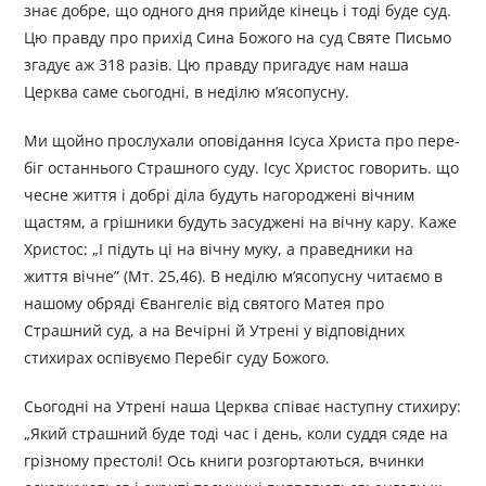
знає добре, що одного дня прийде кінець і тоді буде суд.
Цю правду про прихід Сина Божого на суд Святе Письмо
згадує аж 318 разів. Цю правду пригадує нам наша
Церква саме сьогодні, в неділю м’ясопусну.
Ми щойно прослухали оповідання Ісуса Христа про пере-
біг останнього Страшного суду. Ісус Христос говорить. що
чесне життя і добрі діла будуть нагороджені вічним
щастям, а грішники будуть засуджені на вічну кару. Каже
Христос: „І підуть ці на вічну муку, а праведники на
життя вічне” (Мт. 25,46). В неділю м’ясопусну читаємо в
нашому обряді Євангеліє від святого Матея про
Страшний суд, а на Вечірні й Утрені у відповідних
стихирах оспівуємо Перебіг суду Божого.
Сьогодні на Утрені наша Церква співає наступну стихиру:
„Який страшний буде тоді час і день, коли суддя сяде на
грізному престолі! Ось книги розгортаються, вчинки