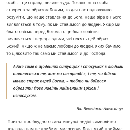
особі, – це справді велике чудо. Позаяк інша особа
створена за образом Божим, то для нас надважливо
розуміти, що наше ставлення до Бога, наша віра в Нього
виявляється в тому, як ми ставимося до людей. Якщо ми
благоговіємо перед Богом, то це благоговіння
виявляється і перед людьми, які носять цей образ
Божий. Якщо ж не маємо любови до людей, яких бачимо,
то цілковито так само ми ставимося й до Господа.
Адже саме в щоденних ситуаціях і стосунках з людьми
виявляється те, ким ми насправді є, і те, чи дійсно
маємо страх перед Богом, – тобто чи боїмося
образити Його навіть найменшим гріхом і
непослухом.
Вл. Венедикт Алексійчук
Притча про блудного сина минулої неділі символічно
показала нам незглибиме милосердя Бога, який приймає