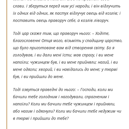
слави. І зберуться перед ним усі народи, і він відлучить
їх одних від одних, як пастух відлучує овець від козлів; і
поставить овець праворуч себе, а козлів ліворуч.
Тоді цар скаже тим, що праворуч нього: – Ходіте,
благословенні Отця мого, візьміть у спадщину царство,
що було приготоване вам від створення світу. Бо я
голодував, і ви дали мені їсти; мав спрагу, і ви мене
напоїли; чужинцем був, і ви мене прийняли; нагий, і ви
мене одягли; хворий, і ви навідались до мене; у тюрмі
був, і ви прийшли до мене.
Тоді озвуться праведні до нього: – Господи, коли ми
бачили тебе голодним і нагодували, спрагненим і
напоїли? Коли ми бачили тебе чужинцем і прийняли,
або нагим і одягнули? Коли ми бачили тебе недужим чи
в тюрмі і прийшли до тебе?