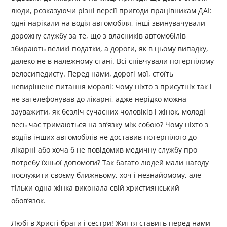
люди, розказуючи різні версії пригоди працівникам ДАІ:
одні нарікали на водія автомобіля, інші звинувачували
дорожну службу за те, що з власників автомобілів
збирають великі податки, а дороги, як в цьому випадку,
далеко не в належному стані. Всі співчували потерпілому
велосипедисту. Перед нами, дорогі мої, стоїть
невирішене питання моралі: чому ніхто з присутніх так і
не зателефонував до лікарні, адже нерідко можна
зауважити, як безліч сучасних чоловіків і жінок, молоді
весь час тримаються на зв’язку між собою? Чому ніхто з
водіїв інших автомобілів не доставив потерпілого до
лікарні або хоча б не повідомив медичну службу про
потребу їхньої допомоги? Так багато людей мали нагоду
послужити своєму ближньому, хоч і незнайомому, але
тільки одна жінка виконала свій християнський
обов’язок.
Любі в Христі брати і сестри! Життя ставить перед нами