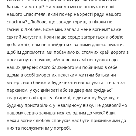
батька чи матері? Чи можемо ми не послухати волі
нашого Спасителя, який помер на хресті ради нашого
спасіння? „Любове, що завжди гориш, а ніколи не
гаснеш; Любове, Боже мій, запали мене вогнем!” каже
святий Августин. Коли наше серце загориться любов’ю
до ближніх, нам не прийдеться за ними далеко шукати,
щоб їм допомогти: ми побачимо їх, стоячих край дороги з
простягнутою рукою, або ж вони самі постукають до
наших дверей; свого ближнього ми побачимо в себе
вдома в особі зморених нелегким життям батька чи
матері; наш ближній буде чекати нашої уваги і тепла за
парканом, у сусідній хаті або за дверима сусідньої
квартири; в лікарні, у в’язниці, в дитячому будинку, в
будинку пристарілих, у інвалідному візку. Не дозволяймо
нашому серцю залишатися холодним до чужої біди,
нехай вогник любові спонукає нас бути прихильними до
них та послужити їм у потребі.