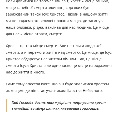
Коли дивитися на тогочасний світ, хрест – місце ганьби,
місце ганебної смерти злочинців, до яких був
зарахований також Ісус Христос. Ніколи в нашому житті
ми не надаємо аж великої пошани місцю, де загинула
наша близька, рідна, важлива для нас людина. Це місце
для нас – місце втрати, смерти.
Хрест – це теж місце смерти. Але не тільки людської
смерти, а й перемоги життя над смертю. Це місце, де Ісус
Христос обдаровує нас життям вічним. Так, це місце
смерти Ісуса Христа, але одночасно це місце народження
нас до життя вічного.
Саме тому апостол каже, що він буде хвалитися хрестом
як місцем, де він стає учасником Царства Небесного.
Хай Господь дасть нам мудрість поцінувати хрест
Господній як місце нашого освячення і спасення!