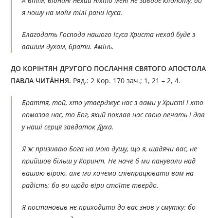
А втім, віднині нехай ніхто мені не завдає клопоту, бо
я ношу на моїм тілі рани Ісуса.
Благодать Господа нашого Ісуса Христа нехай буде з
вашим духом, брати. Амінь.
ДО КОРІНТЯН ДРУГОГО ПОСЛАННЯ СВЯТОГО АПОСТОЛА
ПАВЛА ЧИТÁННЯ.
Ряд.: 2 Кор. 170 зач.; 1, 21 – 2, 4.
Браття, той, хто утверджує нас з вами у Христі і хто
помазав нас, то Бог, який поклав нас свою печать і дав
у наші серця завдаток Духа.
Я ж призиваю Бога на мою душу, що я, щадячи вас, не
прийшов більш у Коринт. Не наче б ми панували над
вашою вірою, але ми хочемо співпрацювати вам на
радість; бо ви щодо віри стоїте твердо.
Я постановив не приходити до вас знов у смутку; бо