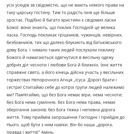
усіх усюдів зв свідомістю, що не мають ніякого права на
таку царську гостину. Тим то радість їхня ще більше
зростає. Подібно й багато християн є свідомих ласки
Божої: вони знають, що поклик Господній це велика
ласка. Господь покликає грішників, чужинців, невірних,
безбожників, тих що далеко блукають від батьківського
дому Бога. І чимало таких людей послухали поклику
Божого й намагаються одягнутися в весільну одежу
добрих діл чесноти і любови Бога й ближніх. Їхнє життя
справжнє свято, а його кінець дійсна участь у весільних
торжествах Непорочного Агнця „Ісуса. Дорогі брати і
сестри! Спитаймо себе до котрої групи людей належимо
ми? Пам’ятаймо, що без Бога немає віри, нема чесноти;
без Бога нема сумління, без Бога нема права, немає
зберігання законів; без Бога тяжка і непевна дорога
життя. Тому приймім запрошення Господнє і прийдім до
Нього, щоб бути з ним навіки. Він бо наша „дорога,
правда і життя!” Амінь.