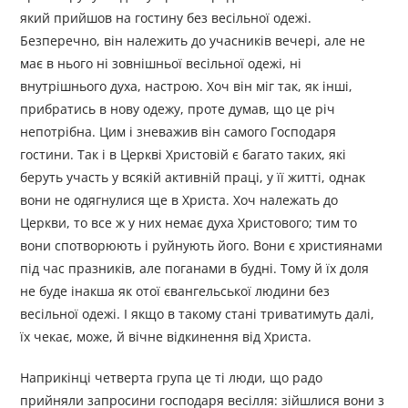
який прийшов на гостину без весільної одежі.
Безперечно, він належить до учасників вечері, але не
має в нього ні зовнішньої весільної одежі, ні
внутрішнього духа, настрою. Хоч він міг так, як інші,
прибратись в нову одежу, проте думав, що це річ
непотрібна. Цим і зневажив він самого Господаря
гостини. Так і в Церкві Христовій є багато таких, які
беруть участь у всякій активній праці, у її житті, однак
вони не одягнулися ще в Христа. Хоч належать до
Церкви, то все ж у них немає духа Христового; тим то
вони спотворюють і руйнують його. Вони є християнами
під час празників, але поганами в будні. Тому й їх доля
не буде інакша як отої євангельської людини без
весільної одежі. І якщо в такому стані триватимуть далі,
їх чекає, може, й вічне відкинення від Христа.
Наприкінці четверта група це ті люди, що радо
прийняли запросини господаря весілля: зійшлися вони з