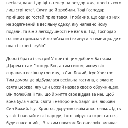
весілля, каже Цар ідіть тепер на роздоріжжя, просіть кого
лиш стрінете”. Слуги це й зробили. Тоді Господар
прийшов до гостей привітався, і побачив, що один з них
не зодягнений в весільну одежу, яку напевно йому
подали, та він з легкодушності не взяв її. Тоді Господар
гостини приказав його зв’язати і вкинути в темницю, де є
плач і скрегіт зубів”.
Дорогі брати і сестри! У притчі цим добрим Батьком
„Царем є сам Господь Бог, а тим сином, якому він
справляв весільну гостину, в Син Божий, Ісус Христос.
Тим домом, де відбувалася весільна гостина, є власне
свята Церква, яку Син Божий назвав своєю обручницею.
Він полюбив її так, що й життя своє віддав за неї, щоб
вона була чиста, свята і непорочна. Задля цієї любови
Син Божий, Ісус Христос, доручив своїм апостолам: „ Ідіть
у світ і навчайте всі народи, і хто ввірує та охреститься,
буде спасенний „. З таким наказом Богочоловік висилає