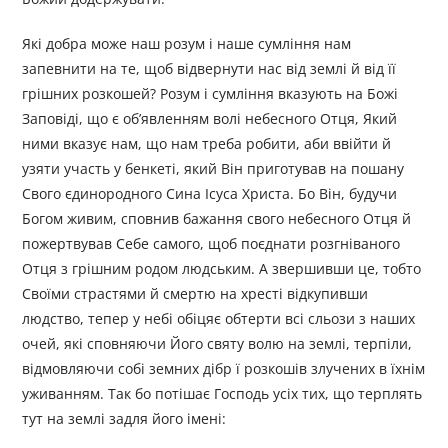
Які добра може наш розум і наше сумління нам
запевнити на те, щоб відвернути нас від землі й від її
грішних розкошей? Розум і сумління вказують на Божі
Заповіді, що є об’явленням волі небесного Отця, Який
ними вказує нам, що нам треба робити, аби ввійти й
узяти участь у бенкеті, який Він приготував на пошану
Свого єдинородного Сина Ісуса Христа. Бо Він, будучи
Богом живим, сповнив бажання свого небесного Отця й
пожертвував Себе самого, щоб поєднати розгніваного
Отця з грішним родом людським. А звершивши це, тобто
Своїми страстями й смертю на хресті відкупивши
людство, тепер у небі обіцяє обтерти всі сльози з наших
очей, які сповняючи Його святу волю на землі, терпіли,
відмовляючи собі земних дібр ї розкошів злучених в їхнім
уживанням. Так бо потішає Господь усіх тих, що терплять
тут на землі задля його імені: