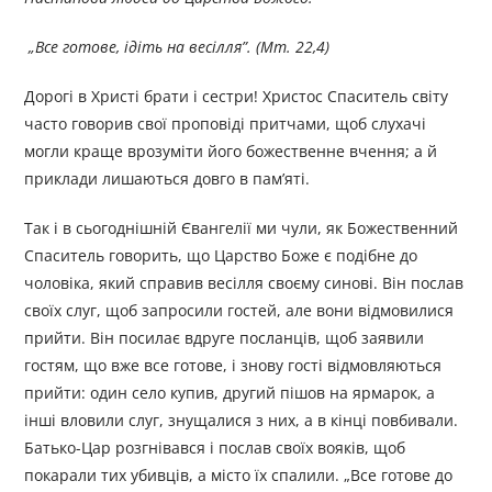
„Все готове, ідіть на весілля”. (Мт. 22,4)
Дорогі в Христі брати і сестри! Христос Спаситель світу
часто говорив свої проповіді притчами, щоб слухачі
могли краще врозуміти його божественне вчення; а й
приклади лишаються довго в пам’яті.
Так і в сьогоднішній Євангелії ми чули, як Божественний
Спаситель говорить, що Царство Боже є подібне до
чоловіка, який справив весілля своєму синові. Він послав
своїх слуг, щоб запросили гостей, але вони відмовилися
прийти. Він посилає вдруге посланців, щоб заявили
гостям, що вже все готове, і знову гості відмовляються
прийти: один село купив, другий пішов на ярмарок, а
інші вловили слуг, знущалися з них, а в кінці повбивали.
Батько-Цар розгнівався і послав своїх вояків, щоб
покарали тих убивців, а місто їх спалили. „Все готове до