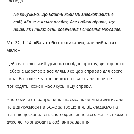
Господа.
Не забудьмо, що навіть коли ми знеохотились в
собі
,
або ж в інших особах, Бог надалі вірить, що
наше, як і інших осіб, освячення і спасення можливе.
Мт. 22, 1–14. «Багато бо покликаних, але вибраних
мало»
Цей євангельський уривок оповідає притчу, де порівнює
Небесне Царство з весіллям, яке цар справив для свого
сина. Він кличе запрошених на свято, але вони не
приходять: кожен має якусь іншу справу.
Часто ми, як ті запрошені, знаємо, як би мали жити, але
не відгукуємося на Боже запрошення, відкладаємо на
пізніше досконалість свого християнського життя, і кожен
дуже легко знаходить собі виправдання.