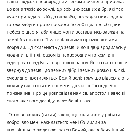
наша людська первородним гріхом звихнена природа.
Бо вона тяжіє до землі, До всіх цих земних дібр, які так
дуже припадають їй до вподоби, що задля них людина
готова забути про запросини Бога-Отця, про обіцяне
небесне щастя, аби лише могти зоставатись завжди на
землі й утішатись її матеріальними проминаючими
добрами. Ця схильність до землі й до її дібр зродилась у
людини, в її тілі, разом із первородним гріхом. Він
відвернув її від Бога, від сповнювання Його святої волі й
звернув до землі, до земних дібр і земних розкошів, які,
очевидно противляться Божій волі; тому що відвертають
людину від Її остаточної мети, до якої її Господь Бог
призначив. Про це розповідає нам св. апостол Павло зі
свого власного досвіду, каже бо він таке:
„Отож знаходжу (такий) закон, що коли я хочу робити
добро, зло мені накидається; мені бо милий за
внутрішньою людиною, закон Божий, але я бачу інший