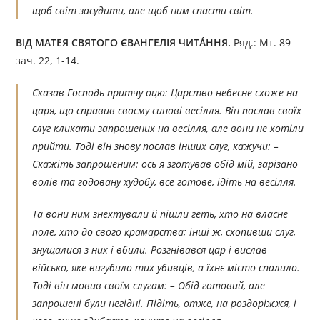
щоб світ засудити, але щоб ним спасти світ.
ВІД МАТЕЯ СВЯТОГО ЄВАНГЕЛІЯ ЧИТÁННЯ.
Ряд.: Мт. 89
зач. 22, 1-14.
Сказав Господь притчу оцю: Царство небесне схоже на
царя, що справив своєму синові весілля. Він послав своїх
слуг кликати запрошених на весілля, але вони не хотіли
прийти. Тоді він знову послав інших слуг, кажучи: –
Скажіть запрошеним: ось я зготував обід мій, зарізано
волів та годовану худобу, все готове, ідіть на весілля.
Та вони ним знехтували й пішли геть, хто на власне
поле, хто до свого крамарства; інші ж, схопивши слуг,
знущалися з них і вбили. Розгнівався цар і вислав
військо, яке вигубило тих убивців, а їхнє місто спалило.
Тоді він мовив своїм слугам: – Обід готовий, але
запрошені були негідні. Підіть, отже, на роздоріжжя, і