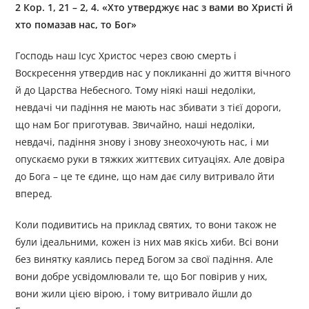
2 Кор. 1, 21 – 2, 4. «Хто утверджує нас з вами во Христі й
хто помазав нас, то Бог»
Господь наш Ісус Христос через свою смерть і
Воскресення утвердив нас у покликанні до життя вічного
й до Царства Небесного. Тому ніякі наші недоліки,
невдачі чи падіння не мають нас збивати з тієї дороги,
що нам Бог приготував. Звичайно, наші недоліки,
невдачі, падіння знову і знову знеохочують нас, і ми
опускаємо руки в тяжких життєвих ситуаціях. Але довіра
до Бога – це те єдине, що нам дає силу витривало йти
вперед.
Коли подивитись на приклад святих, то вони також не
були ідеальними, кожен із них мав якісь хиби. Всі вони
без винятку каялись перед Богом за свої падіння. Але
вони добре усвідомлювали те, що Бог повірив у них,
вони жили цією вірою, і тому витривало йшли до