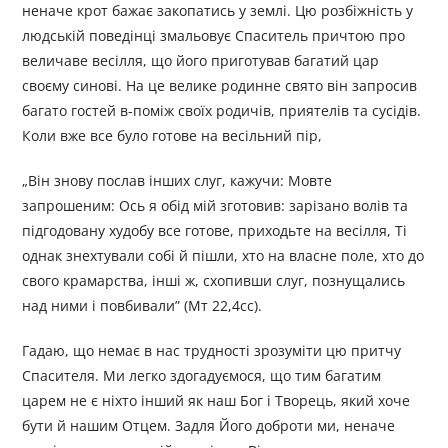
неначе крот бажає закопатись у землі. Цю розбіжність у
людській поведінці змальовує Спаситель причтою про
величаве весілля, що його приготував багатий цар
своєму синові. На це велике родинне свято він запросив
багато гостей в-поміж своїх родичів, приятелів та сусідів.
Коли вже все було готове на весільний пір,
„Він знову послав інших слуг, кажучи: Мовте
запрошеним: Ось я обід мій зготовив: зарізано волів та
підгодовану худобу все готове, приходьте на весілля, Ті
однак знехтували собі й пішли, хто на власне поле, хто до
свого крамарства, інші ж, схопивши слуг, познущались
над ними і повбивали” (Мт 22,4сс).
Гадаю, що немає в нас трудності зрозуміти цю притчу
Спасителя. Ми легко здогадуємося, що тим багатим
царем не є ніхто інший як наш Бог і Творець, який хоче
бути й нашим Отцем. Задля Його доброти ми, неначе