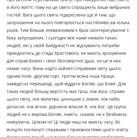
в його житті; тому на це свято спрошують лише вибраних
гостей. Вага цього свята підкреслена ще й тим, що
запрошення на нього повторюється настійливо аж кілька
разів. Тим більше зневажливим є брак заінтересування з
боку запрошених. І сьогодні між нами немало таких
людей, які у своїй байдужості не відчувають потреби
приєднатись до стада Христового, не мають зрозуміння
для справ Божих і своєї безсмертної душі, на це в них
немає часу. Вони надто зайняті справами світу цього:
одним поле, другим торг, третім всяка інша праця,
завжди на перешкоді, щоб віддати Богові, що Боже. Для
таких людей більшу вартість має гріш, ніж віра; справи
цього світу, ніж молитва; ціннішою є земля, ніж небо,
дочасне, ніж вічне; дорожче власне Я, ніж Бог. Ця група
людей не є ворожа Богові, навіть, скажім, не є безбожна,
невіруюча. Цілком ні! Ці люди лиш не мають часу, бо
всеціло поглинуті справами і приємностями цього освіту.