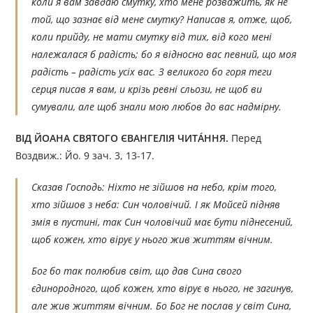
коли я вам завдаю смутку, хто мене розважить, як не
той, що зазнає від мене смутку? Написав я, отже, щоб,
коли прийду, не мати смутку від тих, від кого мені
належалася б радість; бо я відносно вас певний, що моя
радість – радість усіх вас. З великого бо горя теги
серця писав я вам, и крізь ревні сльози, не щоб ви
сумували, але щоб знали мою любов до вас надмірну.
ВІД ЙОАНА СВЯТОГО ЄВАНГЕЛІЯ ЧИТÁННЯ.
Перед
Воздвиж.: Йо. 9 зач. 3, 13-17.
Сказав Господь: Ніхто не зійшов на небо, крім того,
хто зійшов з неба: Син чоловічий. І як Мойсей підняв
змія в пустині, так Син чоловічий має бути піднесений,
щоб кожен, хто вірує у нього жив життям вічним.
Бог бо так полюбив світ, що дав Сина свого
єдинородного, щоб кожен, хто вірує в нього, не загинув,
але жив життям вічним. Бо Бог не послав у світ Сина,