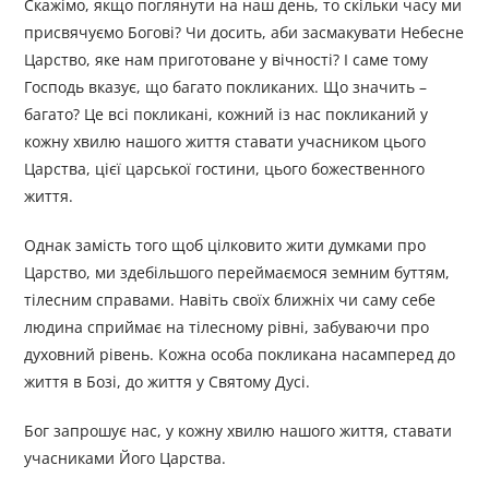
Скажімо, якщо поглянути на наш день, то скільки часу ми
присвячуємо Богові? Чи досить, аби засмакувати Небесне
Царство, яке нам приготоване у вічності? І саме тому
Господь вказує, що багато покликаних. Що значить –
багато? Це всі покликані, кожний із нас покликаний у
кожну хвилю нашого життя ставати учасником цього
Царства, цієї царської гостини, цього божественного
життя.
Однак замість того щоб цілковито жити думками про
Царство, ми здебільшого переймаємося земним буттям,
тілесним справами. Навіть своїх ближніх чи саму себе
людина сприймає на тілесному рівні, забуваючи про
духовний рівень. Кожна особа покликана насамперед до
життя в Бозі, до життя у Святому Дусі.
Бог запрошує нас, у кожну хвилю нашого життя, ставати
учасниками Його Царства.