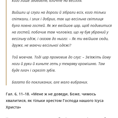
кого лише здибаєте, кличте на весілля.
Вийшли ці слуги на дороги й зібрали всіх, кого тільки
спіткали, і злих і добрих, так що весільна світлиця
була повна гостей. Як же ввійшов цар, щоб подивитися
на гостей, побачив там чоловіка, що ну був убраний у
весільну одіж, і сказав до нього: – Як ти ввійшов сюди,
друже, не маючи весільної одежі?
Той мовчав. Тоді цар промовив до слуг: – Зв’яжіть йому
ноги й руки й киньте геть у темряву кромішню. Там
буде плач і скрегіт зубів.
Багато бо покликаних, але мало вибраних.
Гал. 6, 11–18. «Мене ж не доведи, Боже, чимось
хвалитися, як тільки хрестом Господа нашого Ісуса
Христа»