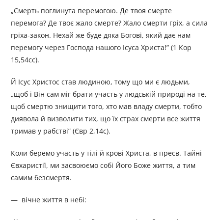
„Смерть поглинута перемогою. Де твоя смерте
перемога? Де твоє жало смерте? Жало смерти гріх, а сила
гріха-закон. Нехай же буде дяка Богові, який дає нам
перемогу через Господа нашого Ісуса Христа!” (1 Кор
15,54сс).
Й Ісус Христос став людиною, тому що ми є людьми,
„щоб і Він сам міг брати участь у людській природі на те,
щоб смертю знищити того, хто мав владу смерти, тобто
диявола й визволити тих, що їх страх смерти все життя
тримав у рабстві” (Євр 2,14с).
Коли беремо участь у тілі й крові Христа, в пресв. Тайні
Євхаристії, ми засвоюємо собі Його Боже життя, а тим
самим безсмертя.
— вічне життя в небі: