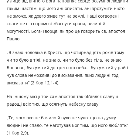
у лице від вічного Бога наповняє серце розумної людини
таким щастям, що його ані описати, ані зрозуміти ніхто
не зможе, як довго живе тут на землі. Наші сотворені
снаги не є в спромозі збагнути краси, величі й
могутності. Бога-Творця, як про це говорить св. апостол
Павло:
„Я знаю чоловіка в Христі, що чотирнадцять років тому
чи то було в тілі, не знаю, чи то було без тіла, не знаю
Бог знає, був узятий до третього неба… був узятий у рай і
чув слова неможливі до висказання, яких людині годі
висказати” (2 Кор 12,1-4).
На іншому місці той сам апостол так об’являє славу її
радощі всіх тих, що осягнуть небесну славу:
„Те, чого око не бачило й вухо не чуло, що на думку
людині не спало, те наготував Бог тим, що його люблять”
(1 Кор 2,9).