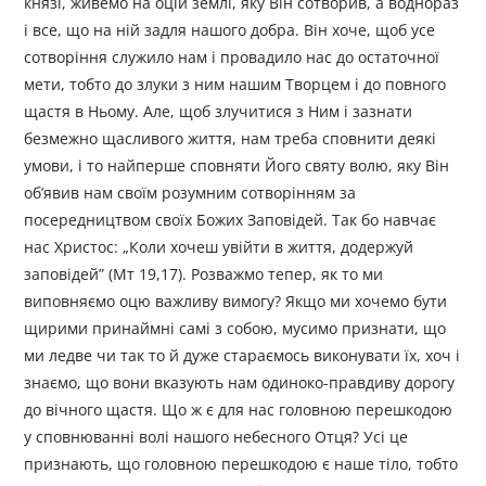
князі, живемо на оцій землі, яку Він сотворив, а воднораз
і все, що на ній задля нашого добра. Він хоче, щоб усе
сотворіння служило нам і провадило нас до остаточної
мети, тобто до злуки з ним нашим Творцем і до повного
щастя в Ньому. Але, щоб злучитися з Ним і зазнати
безмежно щасливого життя, нам треба сповнити деякі
умови, і то найперше сповняти Його святу волю, яку Він
об’явив нам своїм розумним сотворінням за
посередництвом своїх Божих Заповідей. Так бо навчає
нас Христос: „Коли хочеш увійти в життя, додержуй
заповідей” (Мт 19,17). Розважмо тепер, як то ми
виповняємо оцю важливу вимогу? Якщо ми хочемо бути
щирими принаймні самі з собою, мусимо признати, що
ми ледве чи так то й дуже стараємось виконувати їх, хоч і
знаємо, що вони вказують нам одиноко-правдиву дорогу
до вічного щастя. Що ж є для нас головною перешкодою
у сповнюванні волі нашого небесного Отця? Усі це
признають, що головною перешкодою є наше тіло, тобто