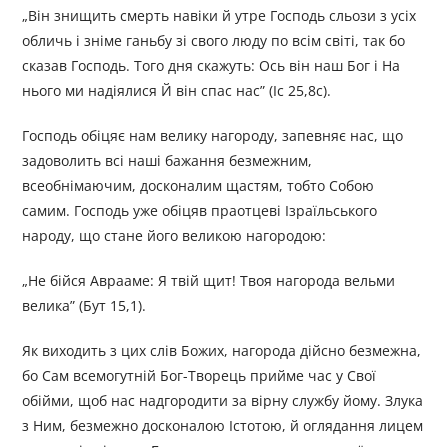
„Він знищить смерть навіки й утре Господь сльози з усіх
обличь і зніме ганьбу зі свого люду по всім світі, так бо
сказав Господь. Того дня скажуть: Ось він наш Бог і На
нього ми надіялися Й він спас нас” (Іс 25,8с).
Господь обіцяє нам велику нагороду, запевняє нас, що
задоволить всі наші бажання безмежним,
всеобнімаючим, досконалим щастям, тобто Собою
самим. Господь уже обіцяв праотцеві Ізраїльського
народу, що стане його великою нагородою:
„Не бійся Аврааме: Я твій щит! Твоя нагорода вельми
велика” (Бут 15,1).
Як виходить з цих слів Божих, нагорода дійсно безмежна,
бо Сам всемогутній Бог-Творець прийме час у Свої
обійми, щоб нас надгородити за вірну службу йому. Злука
з Ним, безмежно досконалою Істотою, й оглядання лицем