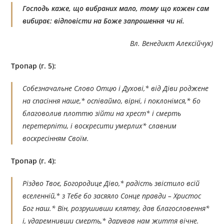
Господь каже, що вибраних мало, тому що кожен сам
вибирає: відповісти на Боже запрошення чи ні.
Вл. Венедикт Алексійчук)
Тропар (г. 5):
Собезначальне Слово Отцю і Духові,* від Діви роджене
на спасіння наше,* оспіваймо, вірні, і поклонімся,* бо
благоволив плоттю зійти на хрест* і смерть
перетерпіти, і воскресити умерлих* славним
воскресінням Своїм.
Тропар (г. 4):
Різдво Твоє, Богородице Діво,* радість звістило всій
вселенній,* з Тебе бо засяяло Сонце правди – Христос
Бог наш.* Він, розрушивши клятву, дав благословення*
і, ударемнивши смерть,* дарував нам життя вічне.