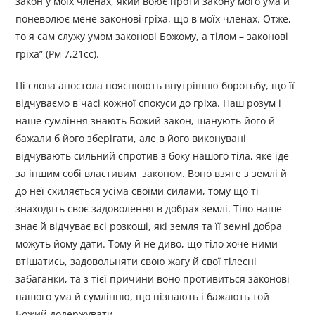
закон у моїх членах, який воює проти закону мого ума й
поневолює мене законові гріха, що в моїх членах. Отже,
то я сам служу умом законові Божому, а тілом – законові
гріха” (Рм 7,21сс).
Ці слова апостола пояснюють внутрішню боротьбу, що її
відчуваємо в часі кожної спокуси до гріха. Наш розум і
наше сумління знають Божий закон, шанують його й
бажали б його зберігати, але в його виконувані
відчувають сильний спротив з боку нашого тіла, яке іде
за іншим собі властивим законом. Воно взяте з землі й
до неї схиляється усіма своїми силами, тому що ті
знаходять своє задоволення в добрах землі. Тіло наше
знає й відчуває всі розкоші, які земля та її земні добра
можуть йому дати. Тому й не диво, що тіло хоче ними
втішатись, задовольняти свою жагу й свої тілесні
забаганки, та з тієї причини воно противиться законові
нашого ума й сумлінню, що пізнають і бажають той
Божий додержувати.