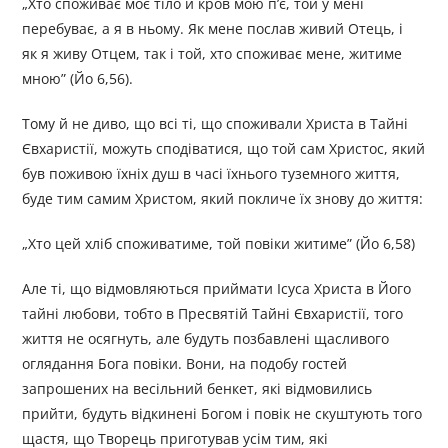
„Хто споживає моє тіло й кров мою п’є, той у мені
перебуває, а я в ньому. Як мене послав живий Отець, і
як я живу Отцем, так і той, хто споживає мене, житиме
мною” (Йо 6,56).
Тому й не диво, що всі ті, що споживали Христа в Тайні
Євхаристії, можуть сподіватися, що той сам Христос, який
був поживою їхніх душ в часі їхнього туземного життя,
буде тим самим Христом, який покличе їх знову до життя:
„Хто цей хліб споживатиме, той повіки житиме” (Йо 6,58)
Але ті, що відмовляються приймати Ісуса Христа в Його
тайні любови, тобто в Пресвятій Тайні Євхаристії, того
життя не осягнуть, але будуть позбавлені щасливого
оглядання Бога повіки. Вони, на подобу гостей
запрошених на весільний бенкет, які відмовились
прийти, будуть відкинені Богом і повік не скуштують того
щастя, що Творець приготував усім тим, які