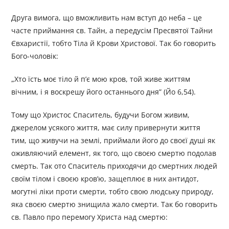
Друга вимога, що вможливить нам вступ до неба – це
часте приймання св. Тайн, а передусім Пресвятої Тайни
Євхаристії, тобто Тіла й Крови Христової. Так бо говорить
Бого-чоловік:
„Хто їсть моє тіло й п’є мою кров, той живе життям
вічним, і я воскрешу його останнього дня” (Йо 6,54).
Тому що Христос Спаситель, будучи Богом живим,
джерелом усякого життя, має силу привернути життя
тим, що живучи на землі, приймали його до своєї душі як
оживляючий елемент, як того, що своєю смертю подолав
смерть. Так ото Спаситель приходячи до смертних людей
своїм тілом і своєю кров’ю, защеплює в них антидот,
могутні ліки проти смерти, тобто свою людську природу,
яка своєю смертю знищила жало смерти. Так бо говорить
св. Павло про перемогу Христа над смертю: