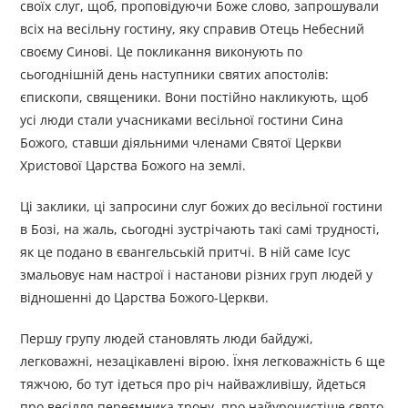
своїх слуг, щоб, проповідуючи Боже слово, запрошували
всіх на весільну гостину, яку справив Отець Небесний
своєму Синові. Це покликання виконують по
сьогоднішній день наступники святих апостолів:
єпископи, священики. Вони постійно накликують, щоб
усі люди стали учасниками весільної гостини Сина
Божого, ставши діяльними членами Святої Церкви
Христової Царства Божого на землі.
Ці заклики, ці запросини слуг божих до весільної гостини
в Бозі, на жаль, сьогодні зустрічають такі самі трудності,
як це подано в євангельській притчі. В ній саме Ісус
змальовує нам настрої і настанови різних груп людей у
відношенні до Царства Божого-Церкви.
Першу групу людей становлять люди байдужі,
легковажні, незацікавлені вірою. Їхня легковажність 6 ще
тяжчою, бо тут ідеться про річ найважливішу, йдеться
про весілля переємника трону, про найурочистіше свято