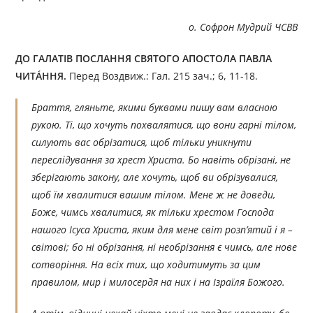
о. Софрон Мудрий ЧСВВ
ДО ГАЛАТІВ ПОСЛАННЯ СВЯТОГО АПОСТОЛА ПАВЛА
ЧИТÁННЯ.
Перед Воздвиж.: Гал. 215 зач.; 6, 11-18.
Браття, гляньте, якими буквами пишу вам власною
рукою. Ті, що хочуть похвалятися, що вони гарні тілом,
силують вас обрізатися, щоб тільки уникнути
переслідування за хрест Христа. Бо навіть обрізані, не
зберігають закону, але хочуть, щоб ви обрізувалися,
щоб їм хвалитися вашим тілом. Мене ж не доведи,
Боже, чимсь хвалитися, як тільки хрестом Господа
нашого Ісуса Христа, яким для мене світ розп’ятий і я –
світові; бо ні обрізання, ні необрізання є чимсь, але нове
сотворіння. На всіх тих, що ходитимуть за цим
правилом, мир і милосердя на них і на Ізраїля Божого.