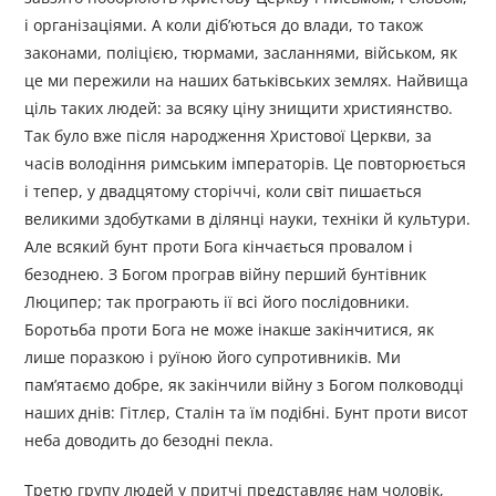
і організаціями. А коли діб’ються до влади, то також
законами, поліцією, тюрмами, засланнями, військом, як
це ми пережили на наших батьківських землях. Найвища
ціль таких людей: за всяку ціну знищити християнство.
Так було вже після народження Христової Церкви, за
часів володіння римським імператорів. Це повторюється
і тепер, у двадцятому сторіччі, коли світ пишається
великими здобутками в ділянці науки, техніки й культури.
Але всякий бунт проти Бога кінчається провалом і
безоднею. З Богом програв війну перший бунтівник
Люципер; так програють ії всі його послідовники.
Боротьба проти Бога не може інакше закінчитися, як
лише поразкою і руїною його супротивників. Ми
пам’ятаємо добре, як закінчили війну з Богом полководці
наших днів: Гітлєр, Сталін та їм подібні. Бунт проти висот
неба доводить до безодні пекла.
Третю групу людей у притчі представляє нам чоловік,