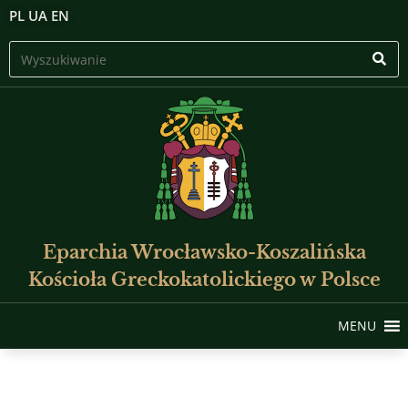
PL
UA
EN
Eparchia Wrocławsko-Koszalińska
Kościoła Greckokatolickiego w Polsce
MENU