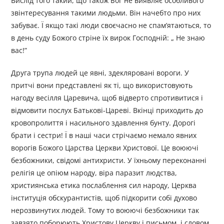
Вислід того такий, що також Бог не виявляє особливого
звінтересування такими людьми. Він начебто про них
забуває. Ї якщо такі люди своєчасно не спам’ятаються, то
в день суду Божого стріне їх вирок Господній: „ Не знаю
вас!”
Друга трупа людей це явні, здекляровані вороги. У
притчі вони представлені як ті, що використовують
нагоду весілля Царевича, щоб відверто спротивитися і
відмовити послух Батькові-Цареві. Вкінці приходить до
кровопролиття і насильного здавлення бунту. Дорогі
брати і сестри! Ї в наші часи стрічаємо немало явних
ворогів Божого Царства Церкви Христової. Це воюючі
безбожники, свідомі антихристи. У їхньому переконанні
релігія це опіюм народу, віра паразит людства,
християнська етика послаблення сил народу, Церква
інституція обскурантистів, щоб підкорити собі духово
нерозвинутих людей. Тому то воюючі безбожники так
завзято поборюють Христову Церкву і письмом, і словом,