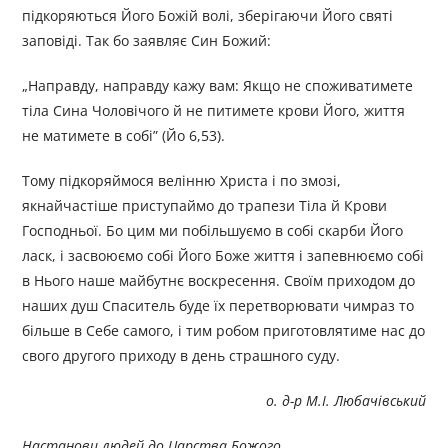
підкоряються Його Божій волі, зберігаючи Його святі
заповіді. Так бо заявляє Син Божий:
„Направду, направду кажу вам: Якщо не споживатимете
тіла Сина Чоловічого й не питимете крови Його, життя
не матимете в собі” (Йо 6,53).
Тому підкоряймося велінню Христа і по змозі,
якнайчастіше приступаймо до трапези Тіла й Крови
Господньої. Бо цим ми побільшуємо в собі скарби Його
ласк, і засвоюємо собі Його Боже життя і запевнюємо собі
в Нього наше майбутнє воскресення. Своїм приходом до
наших душ Спаситель буде їх перетворювати чимраз то
більше в Себе самого, і тим робом приготовлятиме нас до
свого другого приходу в день страшного суду.
о. д-р М.І. Любачівський
Настанови людей до Царства Божого.