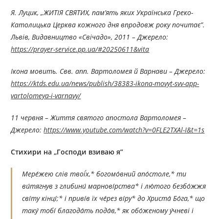
Я. Луцик, „ЖИТІЯ СВЯТИХ, пам’ять яких Українська Греко-
Католицька Церква кожного дня впродовж року почитає”.
Львів, Видавництво «Свічадо», 2011 – Джерелo:
https://prayer-service.pp.ua/#20250611&vita
Ікона мовить. Свв. апп. Вартоломея й Варнави – Джерелo:
https://ktds.edu.ua/news/publish/38383-ikona-movyt-svv-app-
vartolomeya-i-varnavy/
11 червня – Життя святого апостола Вартоломея –
Джерелo:
https://www.youtube.com/watch?v=0FLE2TXAl-I&t=1s
Стихири на „Господи
взиваю я”
Мере́жею слів твої́х,* богомо́вний апо́столе,* ти
ви́тягнув з глибини́ марнові́рства* і лю́того безбо́жжя
сві́ту кінці́;* і приві́в їх че́рез ві́ру* до Христа́ Бо́га,* що
таку́ тобі́ благода́ть пода́в,* як обо́женому у́чневі і