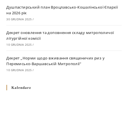
Душпастирський план Вроцлавсько-Кошалінської Єпархії
на 2026 рік
30 GRUDNIA 2025
/
Декрет оновлення та доповнення складу митрополичої
літургійної комісії
10 GRUDNIA 2025
/
Декрет „Норми щодо вживання священичих риз у
Перемисько-Варшавській Митрополії”
10 GRUDNIA 2025
/
Декрет про відзначення Великодня і всіх рухомих свят за
Kalendarz
григоріанським календарем
10 GRUDNIA 2025
/
Декрет проголошення та оприлюдення постанов Синоду
Єпископів УГКЦ як зобов’язуючі на території
Вроцлавсько-Кошалінської Єпархії
5 LISTOPADA 2025
/