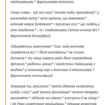
тайномо́вцеві,* Вартоломе́ю апо́столе.
Со́нце сла́ви – Ісу́с Бог наш* посла́в тебе́, пресла́вний,* у
велелю́ддя сві́ту,* на́че про́мінь, що невто́мно*
відганя́є мо́рок безбо́жжя* і просві́чує всіх,* що сидя́ть у
но́чі неві́дання,* – їх і спадкоє́мцями Сві́тла вчини́в Він,*
Вартоломе́ю богому́дрий.
Підкоря́ючись повелі́нням* Того́, чиї́м велі́нням
скоря́ються всі,* і Його́ наслі́дуючи,* як і́стини
Вчи́теля,* ти ча́шу сме́рти ра́ди Його́ стражда́ння
Хре́сного,* раді́ючи, ви́пив* і предстої́ш Найви́щому з
жада́нь* у спі́льному хо́рі з а́нгелами й апо́столами,*
Вартоломе́ю піснесла́вний.
Отри́мав ти, апо́столе,* про́ти де́монів нездола́нну
вла́ду і си́лу,* щоб І́менем Христо́вим* нача́ла те́мряви
проганя́ти;* обійшо́в єси́ зе́млю,* осві́чуючи її́ як со́нце,*
і до Ри́му славе́тного прийшо́вши,* пе́ршим возвісти́в