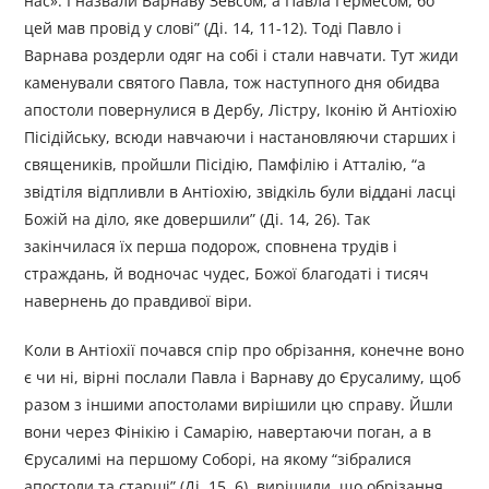
нас». І назвали Варнаву Зевсом, а Павла Гермесом, бо
цей мав провід у слові” (Ді. 14, 11-12). Тоді Павло і
Варнава роздерли одяг на собі і стали навчати. Тут жиди
каменували святого Павла, тож наступного дня обидва
апостоли повернулися в Дербу, Лістру, Іконію й Антіохію
Пісідійську, всюди навчаючи і настановляючи старших і
священиків, пройшли Пісідію, Памфілію і Атталію, “а
звідтіля відпливли в Антіохію, звідкіль були віддані ласці
Божій на діло, яке довершили” (Ді. 14, 26). Так
закінчилася їх перша подорож, сповнена трудів і
страждань, й водночас чудес, Божої благодаті і тисяч
навернень до правдивої віри.
Коли в Антіохії почався спір про обрізання, конечне воно
є чи ні, вірні послали Павла і Варнаву до Єрусалиму, щоб
разом з іншими апостолами вирішили цю справу. Йшли
вони через Фінікію і Самарію, навертаючи поган, а в
Єрусалимі на першому Соборі, на якому “зібралися
апостоли та старші” (Ді. 15, 6), вирішили, що обрізання