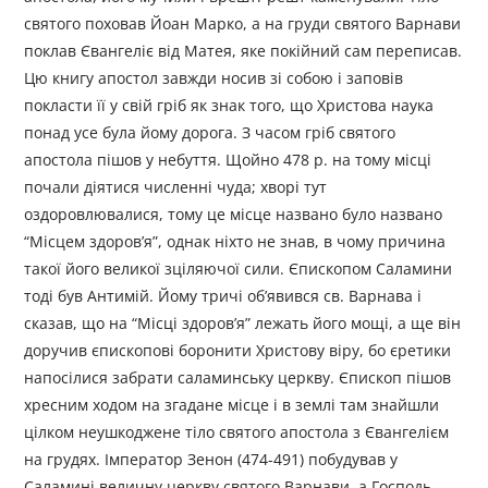
святого поховав Йоан Марко, а на груди святого Варнави
поклав Євангеліє від Матея, яке покійний сам переписав.
Цю книгу апостол завжди носив зі собою і заповів
покласти її у свій гріб як знак того, що Христова наука
понад усе була йому дорога. З часом гріб святого
апостола пішов у небуття. Щойно 478 р. на тому місці
почали діятися численні чуда; хворі тут
оздоровлювалися, тому це місце названо було названо
“Місцем здоров’я”, однак ніхто не знав, в чому причина
такої його великої зціляючої сили. Єпископом Саламини
тоді був Антимій. Йому тричі об’явився св. Варнава і
сказав, що на “Місці здоров’я” лежать його мощі, а ще він
доручив єпископові боронити Христову віру, бо єретики
напосілися забрати саламинську церкву. Єпископ пішов
хресним ходом на згадане місце і в землі там знайшли
цілком неушкоджене тіло святого апостола з Євангелієм
на грудях. Імператор Зенон (474-491) побудував у
Саламині величну церкву святого Варнави, а Господь