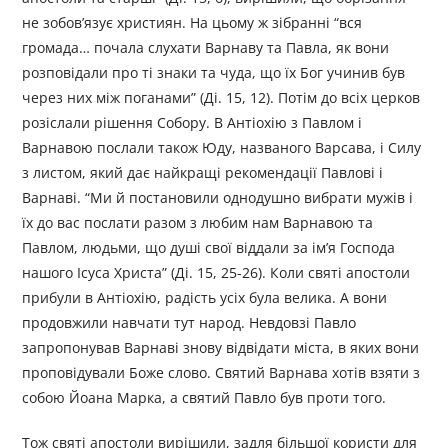
не зобов’язує християн. На цьому ж зібранні “вся
громада… почала слухати Варнаву та Павла, як вони
розповідали про ті знаки та чуда, що їх Бог учинив був
через них між поганами” (Ді. 15, 12). Потім до всіх церков
розіслали рішення Собору. В Антіохію з Павлом і
Варнавою послали також Юду, названого Варсава, і Силу
з листом, який дає найкращі рекомендації Павлові і
Варнаві. “Ми й постановили однодушно вибрати мужів і
їх до вас послати разом з любим нам Варнавою та
Павлом, людьми, що душі свої віддали за ім’я Господа
нашого Ісуса Христа” (Ді. 15, 25-26). Коли святі апостоли
прибули в Антіохію, радість усіх була велика. А вони
продовжили навчати тут народ. Невдовзі Павло
запропонував Варнаві знову відвідати міста, в яких вони
проповідували Боже слово. Святий Варнава хотів взяти з
собою Йоана Марка, а святий Павло був проти того.
Тож святі апостоли вирішили, задля більшої користи для