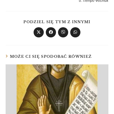
о. Петро Фостик
PODZIEL SIĘ TYM Z INNYMI
MOŻE CI SIĘ SPODOBAĆ RÓWNIEŻ