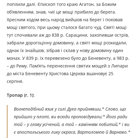
поплили далі. Єпископ того краю Агатон, за Божим
об’явленням, знав, чиї це мощі прибило до берега.
Хресним ходом весь народ вийшов на берег і поховав
мощі святого, при цьому сталося багато чуд. Святі мощі
тут спочивали аж до 838 р. Сарацини, захопивши острів,
забрали дорогоцінну домовину, а святі мощі розкидали,
однак їх знайшов, зібрав і склав у нову домовину один
монах. У 839 р. їх перевезено було до Беневенту, а 983 р.
– до Риму. Пам’ять перенесення святих мощей з Липари
до міста Беневенту Христова Церква вшановує 25
серпня.
Тропар (г. 1):
Вогнеподібний язик у силі Духа прийнявши,* Слово, що
прийшло у плоті, ви всюди проповідували;* Його ради
той – у главу усічений, а той – камінням побитий,* і ви
є апостольського лику окраса, Вартоломею й Варнаво.*