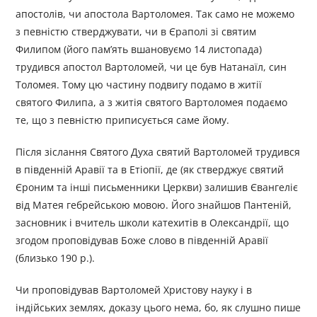
апостолів, чи апостола Вартоломея. Так само не можемо
з певністю стверджувати, чи в Єраполі зі святим
Филипом (його пам’ять вшановуємо 14 листопада)
трудився апостол Вартоломей, чи це був Натанаїл, син
Толомея. Тому цю частину подвигу подамо в житії
святого Филипа, а з житія святого Вартоломея подаємо
те, що з певністю приписується саме йому.
Після зіслання Святого Духа святий Вартоломей трудився
в південній Аравії та в Етіопії, де (як стверджує святий
Єроним та інші письменники Церкви) залишив Євангеліє
від Матея гебрейською мовою. Його знайшов Пантеній,
засновник і вчитель школи катехитів в Олександрії, що
згодом проповідував Боже слово в південній Аравії
(близько 190 р.).
Чи проповідував Вартоломей Христову науку і в
індійських землях, доказу цього нема, бо, як слушно пише