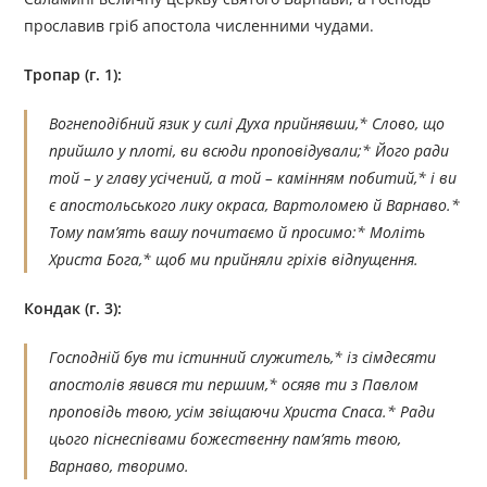
прославив гріб апостола численними чудами.
Тропар (г. 1):
Вогнеподібний язик у силі Духа прийнявши,* Слово, що
прийшло у плоті, ви всюди проповідували;* Його ради
той – у главу усічений, а той – камінням побитий,* і ви
є апостольського лику окраса, Вартоломею й Варнаво.*
Тому пам’ять вашу почитаємо й просимо:* Моліть
Христа Бога,* щоб ми прийняли гріхів відпущення.
Кондак (г. 3):
Господній був ти істинний служитель,* із сімдесяти
апостолів явився ти першим,* осяяв ти з Павлом
проповідь твою, усім звіщаючи Христа Спаса.* Ради
цього піснеспівами божественну пам’ять твою,
Варнаво, творимо.