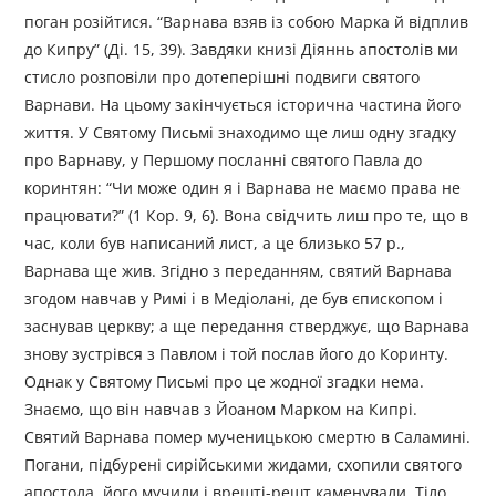
поган розійтися. “Варнава взяв із собою Марка й відплив
до Кипру” (Ді. 15, 39). Завдяки книзі Діяннь апостолів ми
стисло розповіли про дотеперішні подвиги святого
Варнави. На цьому закінчується історична частина його
життя. У Святому Письмі знаходимо ще лиш одну згадку
про Варнаву, у Першому посланні святого Павла до
коринтян: “Чи може один я і Варнава не маємо права не
працювати?” (1 Кор. 9, 6). Вона свідчить лиш про те, що в
час, коли був написаний лист, а це близько 57 р.,
Варнава ще жив. Згідно з переданням, святий Варнава
згодом навчав у Римі і в Медіолані, де був єпископом і
заснував церкву; а ще передання стверджує, що Варнава
знову зустрівся з Павлом і той послав його до Коринту.
Однак у Святому Письмі про це жодної згадки нема.
Знаємо, що він навчав з Йоаном Марком на Кипрі.
Святий Варнава помер мученицькою смертю в Саламині.
Погани, підбурені сирійськими жидами, схопили святого
апостола, його мучили і врешті-решт каменували. Тіло