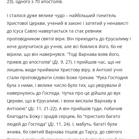
23), одного з 70 апостолів.
І сталося дуже велике чудо – найбільший гонитель
Христової Церкви, учений в законі і затятий у ненависті
до Ісуса Савло навертається та стає ревним
проповідником святої віри. Він приходить до Єрусалиму і
хоче долучитися до учнів, але всі боялися його, бо не
вірили, що він навернувся. “Тоді Варнава взяв його,
привів до апостолів” (Ді. 9, 27). І прийшов час, що не
лишень жиди приймали Христову віру, в Антіохії учні
стали проповідувати слово Боже грекам. “Рука Господня
була з ними, і велике число було тих, що увірували й
навернулись до Господа. Чутка про це дійшла до вух
Церкви, що в Єрусалимі, і вони вислали Варнаву в
Антіохію” (Ді. 11, 21-22). А він прийшов туди, побачив
благодать Божу і зрадів серцем, бо “пристало багато
людей до Господа” (Ді. 11, 24). І, мабуть, багаті були
жнива, бо святий Варнава пішов до Тарсу, до святого