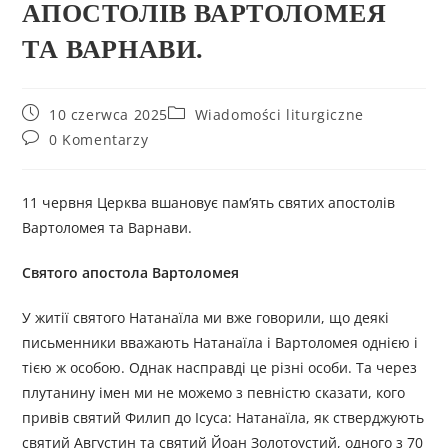
АПОСТОЛІВ ВАРТОЛОМЕЯ
ТА ВАРНАВИ.
10 czerwca 2025
Wiadomości liturgiczne
0 Komentarzy
11 червня Церква вшановує пам’ять святих апостолів
Вартоломея та Варнави.
Святого апостола Вартоломея
У житії святого Натанаїла ми вже говорили, що деякі
письменники вважають Натанаїла і Вартоломея однією і
тією ж особою. Однак насправді це різні особи. Та через
плутанину імен ми не можемо з певністю сказати, кого
привів святий Филип до Ісуса: Натанаїла, як стверджують
святий Августин та святий Йоан Золотоустий, одного з 70