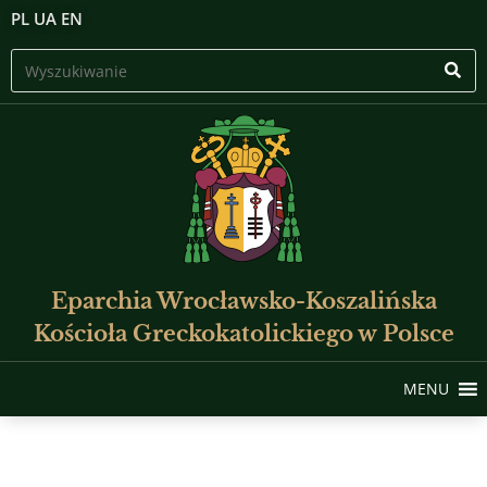
PL
UA
EN
Eparchia Wrocławsko-Koszalińska
Kościoła Greckokatolickiego w Polsce
MENU