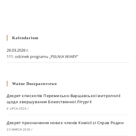
Kalendarium
26.03.2026 r.
111. odcinek programu „PEŁNIA WIARY”
Ważne Duszpasterstwo
Декрет єпископів Перемисько-Варшавської митрополії
щодо звершування Божественної Літургії
6 LIPCA 2026
/
Декрет призначення нових членів Комісії зі Справ Родин
23 MARCA 2026
/