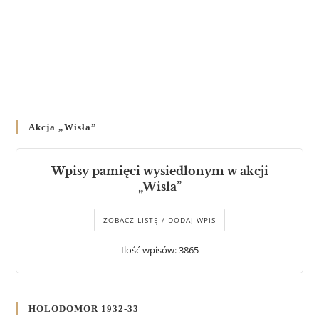
Akcja „Wisła”
Wpisy pamięci wysiedlonym w akcji
„Wisła”
ZOBACZ LISTĘ / DODAJ WPIS
Ilość wpisów: 3865
HOLODOMOR 1932-33