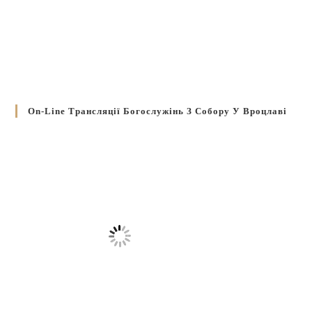
On-Line Трансляції Богослужінь З Собору У Вроцлаві