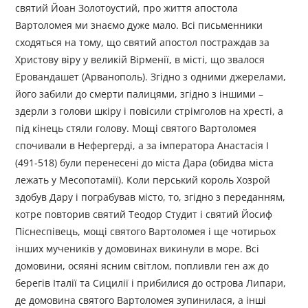
святий Йоан Золотоустий, про життя апостола
Вартоломея ми знаємо дуже мало. Всі письменники
сходяться на тому, що святий апостол постраждав за
Христову віру у великій Вірменії, в місті, що звалося
Еровандашет (Арванополь). Згідно з одними джерелами,
його забили до смерти палицями, згідно з іншими –
здерли з голови шкіру і повісили стрімголов на хресті, а
під кінець стяли голову. Мощі святого Вартоломея
спочивали в Нефергерді, а за імператора Анастасія І
(491-518) були перенесені до міста Дара (обидва міста
лежать у Месопотамії). Коли перський король Хозрой
здобув Дару і пограбував місто, то, згідно з переданням,
котре повторив святий Теодор Студит і святий Йосиф
Піснеспівець, мощі святого Вартоломея і ще чотирьох
інших мучеників у домовинах викинули в море. Всі
домовини, осяяні ясним світлом, попливли ген аж до
берегів Італії та Сицилії і прибилися до острова Липари,
де домовина святого Вартоломея зупинилася, а інші