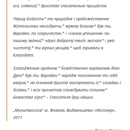
єси́, сла́вний,* Христо́ве спаси́тельне прише́стя.
Пе́ршу бла́гість* та приро́дне і пребоже́ственне
Жи́тельство наслі́дуючи,* му́жем благи́м* був ти,
Варна́во, по соприча́стю,* і «си́ном уті́шення» по-
і́ншому зва́ний* че́рез доброту́ твої́х зви́чаїв* і ума́
чистоту́,* ти ві́рних увіща́в,* щоб трива́ли в
благода́ті.
Зла́годженим орга́ном,* боже́ственно керо́ваним ді́єю
Ду́ха* був ти, Варна́во;* наро́дів покли́канню ти себе́
вві́рив,* на пізнання́ Христа́ настро́юючи їх* слова́ми і
діла́ми,* і всіх просвіти́в іспові́дувати і́стинне*
Божество́ Ісу́са* – Спаси́теля душ на́ших.
„Молитвослов” м. Жовква, Видавництво «Місіонер»,
2011