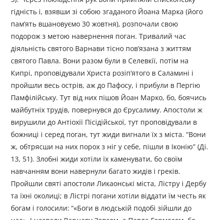
гідність і, взявши зі собою згаданого Йоана Марка (його
пам’ять вшановуємо 30 жовтня), розпочали свою
подорож з метою навернення поган. Тривалий час
діяльність святого Варнави тісно пов’язана з життям
святого Павла. Вони разом були в Селевкії, потім на
Кипрі, проповідували Христа розіп’ятого в Саламині і
пройшли весь острів, аж до Пафосу, і прибули в Пергію
Памфілійську. Тут від них пішов Йоан Марко, бо, боячись
майбутніх трудів, повернувся до Єрусалиму. Апостоли ж
вирушили до Антіохії Пісідійської, тут проповідували в
божниці і серед поган, тут жиди вигнали їх з міста. “Вони
ж, обтрясши на них порох з ніг у себе, пішли в Іконію” (Ді.
13, 51). Злобні жиди хотіли їх каменувати, бо своїм
навчанням вони навернули багато жидів і греків.
Пройшли святі апостоли Ликаонські міста, Лістру і Дербу
та їхні околиці; в Лістрі погани хотіли віддати їм честь як
богам і голосили: “«Боги в людській подобі зійшли до