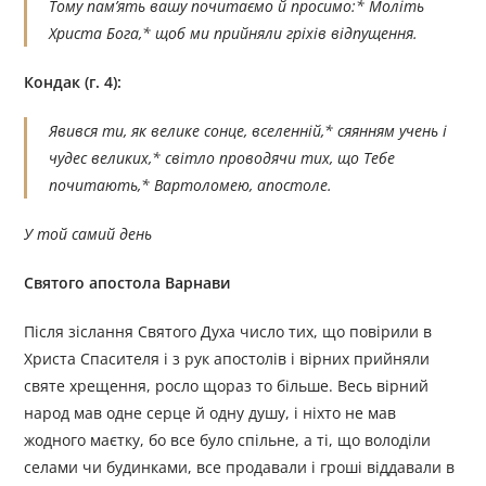
Тому пам’ять вашу почитаємо й просимо:* Моліть
Христа Бога,* щоб ми прийняли гріхів відпущення.
Кондак (г. 4):
Явився ти, як велике сонце, вселенній,* сяянням учень і
чудес великих,* світло проводячи тих, що Тебе
почитають,* Вартоломею, апостоле.
У той самий день
Святого апостола Варнави
Після зіслання Святого Духа число тих, що повірили в
Христа Спасителя і з рук апостолів і вірних прийняли
святе хрещення, росло щораз то більше. Весь вірний
народ мав одне серце й одну душу, і ніхто не мав
жодного маєтку, бо все було спільне, а ті, що володіли
селами чи будинками, все продавали і гроші віддавали в