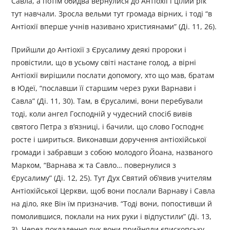
Савла, а потім обидва вернулися до Антіохії і цілий рік
тут навчали. Зросла вельми тут громада вірних, і тоді “в
Антіохії вперше учнів називано християнами” (Ді. 11, 26).
Прийшли до Антіохії з Єрусалиму деякі пророки і
провістили, що в усьому світі настане голод, а вірні
Антіохії вирішили послати допомогу, хто що мав, братам
в Юдеї, “пославши її старшим через руки Варнави і
Савла” (Ді. 11, 30). Там, в Єрусалимі, вони перебували
тоді, коли ангел Господній у чудесний спосіб вивів
святого Петра з в’язниці, і бачили, що слово Господнє
росте і шириться. Виконавши доручення антіохійської
громади і забравши з собою молодого Йоана, названого
Марком, “Варнава ж та Савло… повернулися з
Єрусалиму” (Ді. 12, 25). Тут Дух Святий об’явив учителям
Антіохійської Церкви, щоб вони послали Варнаву і Савла
на діло, яке Він їм призначив. “Тоді вони, попостивши й
помолившися, поклали на них руки і відпустили” (Ді. 13,
3). Через покладення рук вони прийняли єпископську