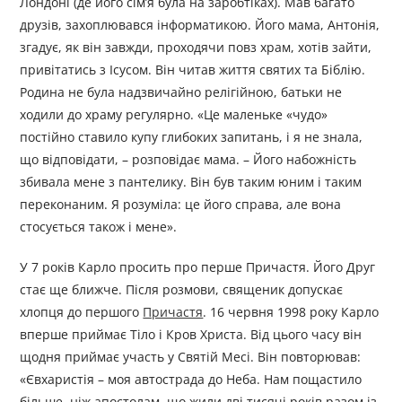
Лондоні (де його сім’я була на заробтіках). Мав багато
друзів, захоплювався інформатикою. Його мама, Антонія,
згадує, як він завжди, проходячи повз храм, хотів зайти,
привітатись з Ісусом. Він читав життя святих та Біблію.
Родина не була надзвичайно релігійною, батьки не
ходили до храму регулярно. «Це маленьке «чудо»
постійно ставило купу глибоких запитань, і я не знала,
що відповідати, – розповідає мама. – Його набожність
збивала мене з пантелику. Він був таким юним і таким
переконаним. Я розуміла: це його справа, але вона
стосується також і мене».
У 7 років Карло просить про перше Причастя. Його Друг
стає ще ближче. Після розмови, священик допускає
хлопця до першого
Причастя
. 16 червня 1998 року Карло
вперше приймає Тіло і Кров Христа. Від цього часу він
щодня приймає участь у Святій Месі. Він повторював:
«Євхаристія – моя автострада до Неба. Нам пощастило
більше, ніж апостолам, що жили дві тисячі років разом із