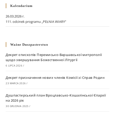
Kalendarium
26.03.2026 r.
111. odcinek programu „PEŁNIA WIARY”
Ważne Duszpasterstwo
Декрет єпископів Перемисько-Варшавської митрополії
щодо звершування Божественної Літургії
6 LIPCA 2026
/
Декрет призначення нових членів Комісії зі Справ Родин
23 MARCA 2026
/
Душпастирський план Вроцлавсько-Кошалінської Єпархії
на 2026 рік
30 GRUDNIA 2025
/