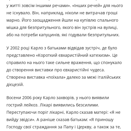
у житті зовсім іншими речами». «Інших речей» для нього
не існувало. Він, наприклад, ніколи не витрачав гроші
марно. Його заощадження йшли на купівлю спального
мішка для безпритульного, якого він зустрів на вулиці,
або на потреби капуцинів, які годували безпритульних.
У 2002 році Карло з батьками відвідав зустріч, де було
представлено «Короткий євхаристійний катехизм». Це
справило на нього таке сильне враження, що спонукало
до створення виставки про євхаристійні чудеса.
Створена виставка «поїхала» далеко за межі італійських
дієцезій.
Восени 2006 року Карло захворів, у нього виявили
гострий лейкоз. Лікарі виявились безсилими.
Переступаючи поріг лікарні, Карло сказав матері: «Я не
вийду звідси». А раніше сказав батькам: «Я приношу
Господу свої страждання за Папу і Церкву, а також за те,