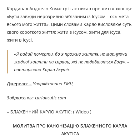
Кардинал Анджело Комастрі так писав про життя хлопця:
«Бути завжди нерозривно зв’язаним із Ісусом – ось мета
всього мого життя». Цими словами Карло висловлює суть
свого короткого життя: жити з Ісусом, жити для Ісуса,
жити в Ісусі.
«Я радий померти, бо я прожив життя, не марнуючи
жодної хвилини на справи, які не подобаються Богу», –
повторював Карло Акутіс.
Джерело: –
Упорядковано КМЦ
Зображення: carloacutis.com
–
БЛАЖЕННИЙ КАРЛО АКУТІС: ( Wideo )
МОЛИТВА ПРО КАНОНІЗАЦІЮ БЛАЖЕННОГО КАРЛА
АКУТІСА