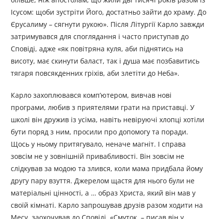
Ісусом: щоби зустріти Його, достатньо зайти до храму. До
Єрусалиму – сягнути рукою». Після Літургії Карло завжди
затримувався для споглядання і часто приступав до
Сповіді, адже «як повітряна куля, аби піднятись на
висоту, має скинути баласт, так і душа має позбавитись
тягаря повсякденних гріхів, аби злетіти до Неба».
Карло захоплювався комп’ютером, вивчав нові
програми, любив з приятелями грати на приставці. У
школі він дружив із усіма, навіть невіруючі хлопці хотіли
бути поряд з ним, просили про допомогу та поради.
Щось у ньому притягувало, неначе магніт. І справа
зовсім не у зовнішній привабливості. Він зовсім не
слідкував за модою та злився, коли мама придбала йому
другу пару взуття. Джерелом щастя для нього були не
матеріальні цінності, а … образ Христа, який він мав у
своїй кімнаті. Карло запрошував друзів разом ходити на
Месу, заохочував до Сповіді. «Смуток, – писав він у