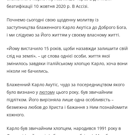
беатифікації 10 жовтня 2020 р. В Ассізі.
Почнемо сьогодні свою щоденну молитву із
заступництва блаженного Карло Акутіса до Доброго Бога,
і ми слідуємо за Його життям у своєму власному житті.
«Йому вистачило 15 років, щоби назавжди залишити свій
слід на землі», – це слова однієї особи, життя якої
змінилось завдяки італійському хлопцю Карло, хоча вони
ніколи не бачились.
Блаженний Карло Акутіс, чудо за посередництвом якого
було визнано у
лютому
цього року, був звичайним
підлітком. Його вирізняла лише одна особливість –
безмежна любов до Христа і бажання з Ним познайомити
кожного.
Карло був звичайним хлопцем, народився 1991 року в