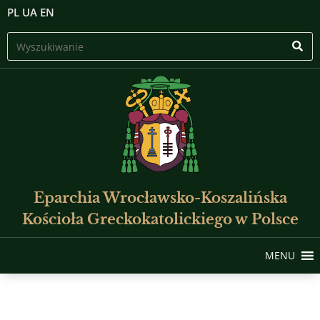
PL
UA
EN
Eparchia Wrocławsko-Koszalińska
Kościoła Greckokatolickiego w Polsce
MENU