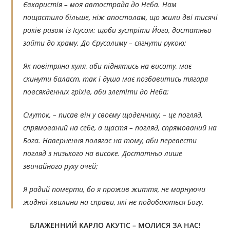
Євхаристія – моя автострада до Неба. Нам
пощастило більше, ніж апостолам, що жили дві тисячі
років разом із Ісусом: щоби зустріти Його, достатньо
зайти до храму. До Єрусалиму – сягнути рукою;
Як повітряна куля, аби піднятись на висоту, має
скинути баласт, так і душа має позбавитись тягаря
повсякденних гріхів, аби злетіти до Неба;
Смуток, – писав він у своєму щоденнику, – це погляд,
спрямований на себе, а щастя – погляд, спрямований на
Бога. Навернення полягає на тому, аби перевести
погляд з низького на високе. Достатньо лише
звичайного руху очей;
Я радий померти, бо я прожив життя, не марнуючи
жодної хвилини на справи, які не подобаються Богу.
БЛАЖЕННИЙ КАРЛО АКУТІС – МОЛИСЯ ЗА НАС!