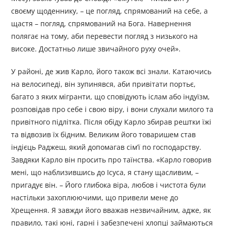
своєму щоденнику, – це погляд, спрямований на себе, а
щастя – погляд, спрямований на Бога. Навернення
полягає на тому, аби перевести погляд з низького на
високе. Достатньо лише звичайного руху очей».
У районі, де жив Карло, його також всі знали. Катаючись
на велосипеді, він зупинявся, аби привітати портьє,
багато з яких мігранти, що сповідують іслам або індуїзм,
розповідав про себе і свою віру, і вони слухали милого та
привітного підлітка. Після обіду Карло збирав рештки їжі
та відвозив їх бідним. Великим його товаришем став
індієць Раджеш, який допомагав сім’ї по господарству.
Завдяки Карло він просить про таїнства. «Карло говорив
мені, що наблизившись до Ісуса, я стану щасливим, –
пригадує він. – Його глибока віра, любов і чистота були
настільки захоплюючими, що привели мене до
Хрещення. Я завжди його вважав незвичайним, адже, як
правило, такі юні, гарні і забезпечені хлопці займаються