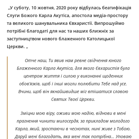
„У суботу, 10 жовтня,
2020 року
відбулась беатифікація
Слуги Божого Карла Акутіса, апостола медіа-простору
та великого шанувальника Євхаристії. Випрошуймо
потрібні благодаті для нас та наших ближніх за
заступництвом нового блаженного Католицької
Церкви. „
Отче наш, Ти явив нам ревне свідчення юного
Блаженного Карла Акутіса, для якого Євхаристія була
центром життя і силою у виконанні щоденних
обов’язків, щоб і інші могли полюбити Тебе над усе.
Вчини, щоб він якнайшвидше міг втішатися славою
Святих Твоєї Церкви.
Зміцни мою віру, оживи мою надію, віднови в мені
прагнення чинити милосердя, за прикладом молодого
Карла, який, зростаючи в чеснотах, нині живе з Тобою.
Даруй мені благодать, яка мені так потрібна… Уповаю