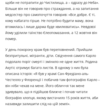
щоби не потрапити до Чистилища, а – одразу до Неба».
Більше він не говорив про страждання, а на запитання
медсестер про самопочуття говорив: «Все добре. Є ті,
кому набагато гірше. Не потрібно будити маму, вона
втомилась і лише дарма буде хвилюватись». Невдовзі
йому уділили таїнство Єлеопомазання, а 12 жовтня він
помер.
У день похорону храм був переповнений. Прийшли
безпритульні, мігранти, діти. Свідчення самого Карло
подолало поріг смерті і змінило не одне життя. Родина
Акутіс отримує багато листів. В одному з них була
описана історія: «Я був у храмі Сан-Фредіано-аль-
Честелло у Флоренції і побачив там фотографію Карло –
він ніби чекав на мене. Його обличчя так мене
здивувало, що я підійшов ближче і почав читати
біографію хлопця, якому вистачило 15 років життя, аби
назавжди залишити слід на цій землі».