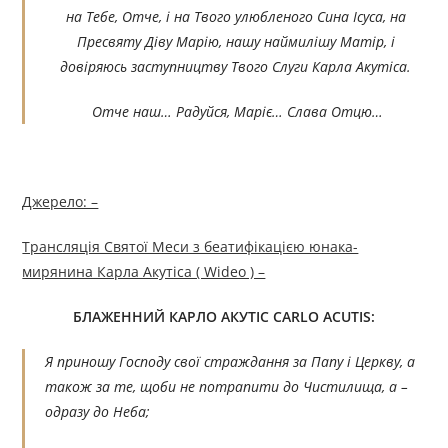
на Тебе, Отче, і на Твого улюбленого Сина Ісуса, на
Пресвяту Діву Марію, нашу наймилішу Матір, і
довіряюсь заступництву Твого Слуги Карла Акутіса.
Отче наш… Радуйся, Маріє… Слава Отцю…
Джерело: –
Трансляція Святої Меси з беатифікацією юнака-
мирянина Карла Акутіса ( Wideo ) –
БЛАЖЕННИЙ КАРЛО АКУТІС CARLO ACUTIS:
Я приношу Господу свої страждання за Папу і Церкву, а
також за те, щоби не потрапити до Чистилища, а –
одразу до Неба;