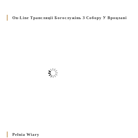
On-Line Трансляції Богослужінь З Собору У Вроцлаві
Pełnia Wiary