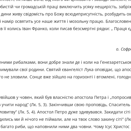
бистій чи громадській праці виключить усяку нещирість, забріха
 1 дини живу свідомість про Божу всюдиприсутність, розбудить о
ий намір освятить усе наше життя і мозольну працю. Благословен
в її колись Іван Франко, коли писав безсмертні рядки: „ Праця є
о. Соф
ченими рибалками, вони добре знали де і коли на Генезаретсько
имували свої родини. Святий євангеліст Лука оповідає, що апос
о не зловили. Сонце вже зійшло на горизонті і втомлені, голодн
увійшов у човен, який був власністю апостола Петра і „попросив
ав учити народ” (Лк. 5, 3). Закінчивши свою проповідь, Спасител
ловитву” (Лк. 5, 4). Апостол Петро дуже здивувався. Закидати сіті
ись ми й нічого не піймали, але на твоє слово закину сіті” (Лк. 5
ак багато риби, що наповнили ними два човни. Чому Ісус Христос