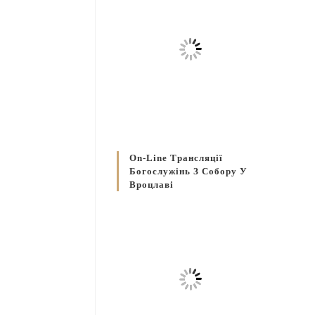
On-Line Трансляції
Богослужінь З Собору У
Вроцлаві