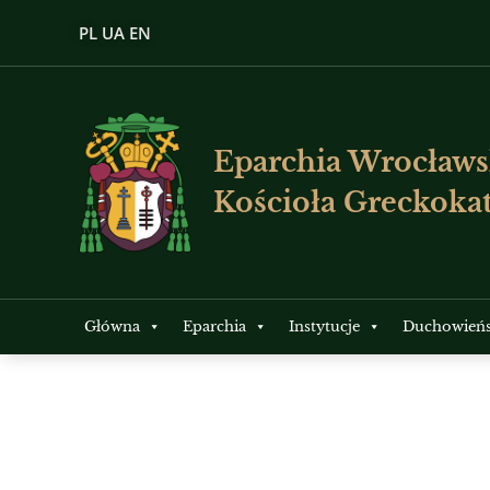
PL
UA
EN
Eparchia Wrocławs
Kościoła Greckokat
Główna
Eparchia
Instytucje
Duchowień