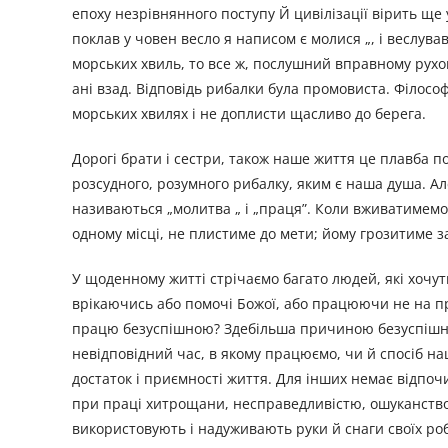
епоху незрівнянного поступу Й цивілізації вірить ще
поклав у човен весло я написом є молися „, і веслув
морських хвиль, то все ж, послушний вправному рухов
ані взад. Відповідь рибалки була промовиста. Філософ
морських хвилях і не доплисти щасливо до берега.
Дорогі брати і сестри, також наше життя це плавба п
розсудного, розумного рибалку, яким є наша душа. Ал
називаються „молитва „ і „праця”. Коли вживатимемо
одному місці, не плистиме до мети; йому грозитиме 
У щоденному житті стрічаємо багато людей, які хочут
врікаючись або помочі Божої, або працюючи не на пр
працю безуспішною? Здебільша причиною безуспішнос
невідповідний час, в якому працюємо, чи й спосіб на
достаток і приємності життя. Для інших немає відпоч
при праці хитрощани, несправедливістю, ошуканство
використовують і надуживають руки й снаги своїх роб