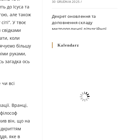
30 GRUDNIA 2025
/
ть до Ісуса та
гою, але також
Декрет оновлення та
іті”. У твоє
доповнення складу
митрополичої літургійної
и свідками
комісії
ати, коли
10 GRUDNIA 2025
/
вячуємо більшу
Kalendarz
німи руками,
Декрет „Норми щодо
сь загадка ось
вживання священичих риз у
Перемисько-Варшавській
Митрополії”
10 GRUDNIA 2025
/
 чи всі
Декрет про відзначення
Великодня і всіх рухомих
ації. Вранці,
свят за григоріанським
 філософ
календарем
жив він, що на
10 GRUDNIA 2025
/
відкриттям
дя, яке в
Декрет проголошення та