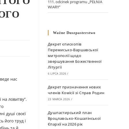
ЯТОГО
111. odcinek programu „PEŁNIA
WIARY”
ОГО
Ważne Duszpasterstwo
Декрет єпископів
Перемисько-Варшавської
митрополії щодо
звершування Божественної
Літургії
6 LIPCA 2026
/
веде нас
Декрет призначення нових
членів Комісії зі Справ Родин
і на ловитву”.
23 MARCA 2026
/
го
Душпастирський план
ні душі своєї
Вроцлавсько-Кошалінської
ь його труд і
Єпархії на 2026 рік
бінь та й