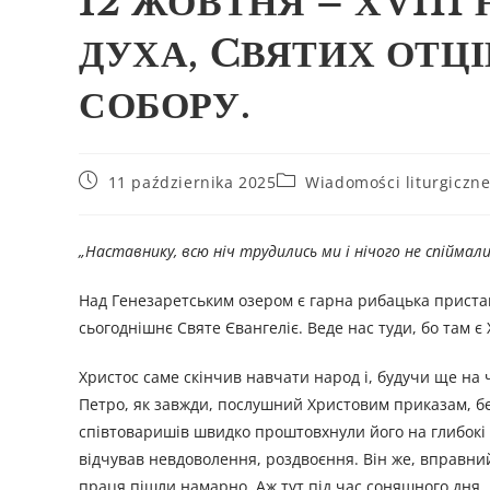
12 ЖОВТНЯ – ХVIII
ДУХА, CВЯТИХ ОТЦ
СОБОРУ.
11 października 2025
Wiadomości liturgiczn
„Наставнику, всю ніч трудились ми і нічого не спіймали „
Над Генезаретським озером є гарна рибацька приста
сьогоднішнє Святе Євангеліє. Веде нас туди, бо там є
Христос саме скінчив навчати народ і, будучи ще на чо
Петро, як завжди, послушний Христовим приказам, бе
співтоваришів швидко проштовхнули його на глибокі в
відчував невдоволення, роздвоєння. Він же, вправний 
праця пішли намарно. Аж тут під час соняшного дня, п