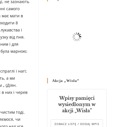
ці, не зазнають
Родин
нні самого
4 GRUDNIA 2024
/
а має мати в
Декрет владики Володимира
иходити 8
про утворення Комісії до
лукавства і
Справ Молоді та встановленя
узку від пня.
складу Катихитичної Комісії
 ним і для
18 PAŹDZIERNIKA 2024
/
е була марною;
Декрет „Проголошення та
оприлюднення постанов
Синоду Єпископів УГКЦ,
праглі і нагі;
який відбувся у Зарваниці, в
ть, а ми
Akcja „Wisła”
днях 2-12 липня 2024 р.”
 „ (Діян.
4 PAŹDZIERNIKA 2024
/
 в них і черев
Wpisy pamięci
Декрет єпископів
wysiedlonym w
Перемисько-Варшавської
akcji „Wisła”
чистим тоді,
Митрополії стосовно
звершування Божественної
ляємося, чи
літургії
ZOBACZ LISTĘ / DODAJ WPIS
кого над усе