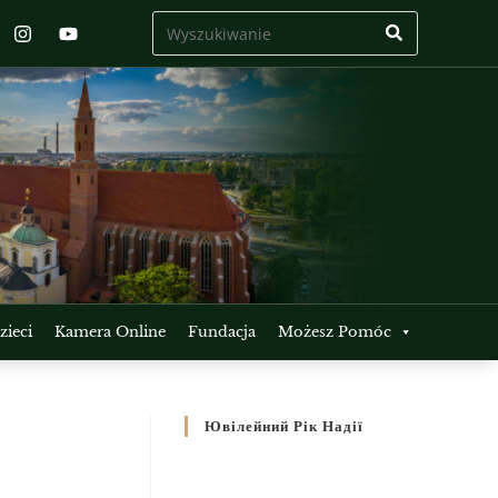
ieci
Kamera Online
Fundacja
Możesz Pomóc
Ювілейний Рік Надії