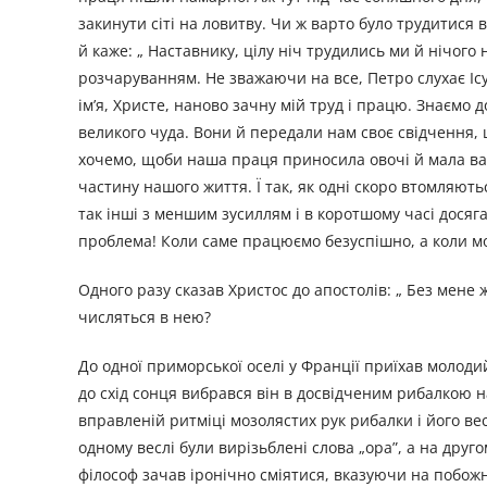
закинути сіті на ловитву. Чи ж варто було трудитися 
й каже: „ Наставнику, цілу ніч трудились ми й нічог
розчаруванням. Не зважаючи на все, Петро слухає Ісус
ім’я, Христе, наново зачну мій труд і працю. Знаємо 
великого чуда. Вони й передали нам своє свідчення, 
хочемо, щоби наша праця приносила овочі й мала вар
частину нашого життя. Ї так, як одні скоро втомляють
так інші з меншим зусиллям і в коротшому часі досяга
проблема! Коли саме працюємо безуспішно, а коли мож
Одного разу сказав Христос до апостолів: „ Без мене ж
числяться в нею?
До одної приморської оселі у Франції приїхав молоди
до схід сонця вибрався він в досвідченим рибалкою н
вправленій ритміці мозолястих рук рибалки і його ве
одному веслі були вирізьблені слова „ора”, а на друго
філософ зачав іронічно сміятися, вказуючи на побож