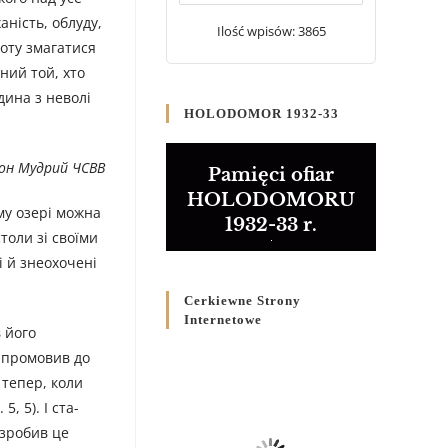
20 WRZEŚNIA 2024
/
ність, облуду,
Ilość wpisów: 3865
хоту змагатися
Булла проголошення
ний той, хто
Ювілейного року 2025
дина з неволі
5 CZERWCA 2024
/
HOLODOMOR 1932-33
Розпорядження
рон Мудрий ЧСВВ
Преосвященнішого Владики
Pamięci ofiar
Кир Володимира Р. Ющака
HOLODOMORU
про вживання друкованих
му озері можна
1932-33 r.
книг на публічних
толи зі своїми
богослужіннях
і й знеохочені
23 LUTEGO 2024
/
Cerkiewne Strony
Internetowe
 його
ь промовив до
 тепер, коли
, 5). І ста-
 зробив це