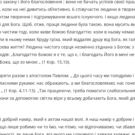
закону і його благословення ; вони не бачать успіхів своєї пра
, коли на неї дивитись об’єктивно, 6 співучастю людини в творе
 актом творення і підтримування всього існуючого. І якщо людин
, і для Бога. Щоб, отже, праця людини була такою, вона мусить в
в чистим тоді, коли живе божою благодаттю; коли в ньому немає 
и в ньому немає бруду гріха, який віддаляє душу від Бога, як гал
ерева життя? Людина чистого серця незмінно з’єднана з Богом; з
ів: „Благодаттю Божою я є те, що є, і благодать Його в мені н
Божа, що зо мною „ (1 Кор. 15,10).
яти разом з апостолом Павлом: „ До цього часу ми голодуємо і с
ласними руками; нас ображають, а ми благословляємо; нас гоня
„ (1 Кор. 4,11-13). „Так працюючи, треба помагати слабосильним
вони за допомогою світла віри у всьому добачають Бога, який діє
добрий намір, який є актом нашої волі. А наш намір є добрим і 
, що лише робимо чи то Їмо, чи п’ємо, чи відпочиваємо, чи збав
ності, як лише Бога, від якого ми цілковито і завжди залежні, я