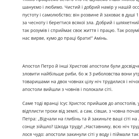
шануємо і любимо. Чистий і добрий намір у нашій осо
пустоту і самолюбство; він розвине й заховає в душі
за чесноту і берегтися всякої зла. Добрий і шляхетн
так розумів і сприймає своє життя і працю. Так розумі
нас вирве, кумо до праці брати!” Амінь.
Апостол Петро й інші Христові апостоли були досвід
зловити найбільше риби, бо ж 3 риболовства вони утр
товаришами на двох човнах цілу ніч трудилися і нічог
апостоли вийшли з човнів і полокали сіті.
Саме тоді вранці Ісус Христос прийшов до апостолів, 
відплисти трохи від землі, а сам, сівши, з човна поч
Петра: „Відчали на глибінь та й закиньте ваші сіті на 
сонце зійшло? Шкода труду! „Наставнику, всю ніч трудил
лося чудо: апостоли закинули сіті у воду і піймали т