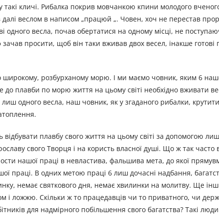
 у такі кличі. Рибалка покрив мовчанкою кпини молодого вченого
ав далі веслом в написом „працюй „. Човен, хоч не перестав про
і одного весла, почав обертатися на одному місці, не поступаю
 зачав просити, щоб він таки вживав двох весел, інакше готові 
о широкому, розбурханому морю. І ми маємо човник, яким 6 наш
е до плавби по морю життя на цьому світі необхідно вживати вес
 лиш одного весла, наш човник, як у згаданого рибалки, крутит
затоплення.
ь відбувати плавбу свого життя на цьому світі за допомогою лиш
ославу свого Творця і на користь власної душі. Що ж так часто
ти нашої праці в невластива, фальшива мета, до якої прямув
шої праці. В одних метою праці 6 лиш дочасні надбання, багатст
инку, немає святкового дня, немає хвилинки на молитву. Ще інш
м і ложжю. Скільки ж то працедавців чи то приватного, чи дер
ітників для надмірного побільшення свого багатства? Такі люд