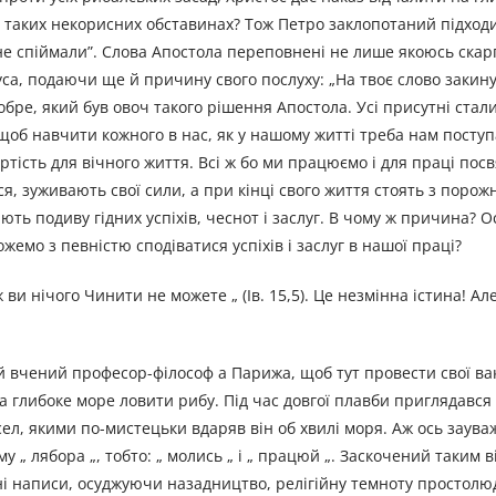
в таких некорисних обставинах? Тож Петро заклопотаний підходи
о не спіймали”. Слова Апостола переповнені не лише якоюсь скар
а, подаючи ще й причину свого послуху: „На твоє слово закину с
добре, який був овоч такого рішення Апостола. Усі присутні стал
щоб навчити кожного в нас, як у нашому житті треба нам поступ
тість для вічного життя. Всі ж бо ми працюємо і для праці пос
ся, зуживають свої сили, а при кінці свого життя стоять з порож
ють подиву гідних успіхів, чеснот і заслуг. В чому ж причина? О
емо з певністю сподіватися успіхів і заслуг в нашої праці?
 ви нічого Чинити не можете „ (Ів. 15,5). Це незмінна істина! Але
й вчений професор-філософ а Парижа, щоб тут провести свої вак
а глибоке море ловити рибу. Під час довгої плавби приглядався
сел, якими по-мистецьки вдаряв він об хвилі моря. Аж ось заува
му „ лябора „, тобто: „ молись „ і „ працюй „. Заскочений таким 
ні написи, осуджуючи назадництво, релігійну темноту простолюд