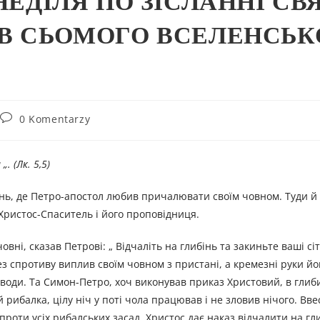
 НЕДІЛЯ ПО ЗІСЛАННІ СВ
ІВ СЬОМОГО ВСЕЛЕНСЬК
e
0 Komentarzy
. (Лк. 5,5)
нь, де Петро-апостол любив причалювати своїм човном. Туди й 
 Христос-Спаситель і його проповідниця.
вні, сказав Петрові: „ Відчаліть на глибінь та закиньте ваші сіт
з спротиву виплив своїм човном з пристані, а кремезні руки йо
оди. Та Симон-Петро, хоч виконував приказ Христовий, в глиби
рибалка, цілу ніч у поті чола працював і не зловив нічого. Ввес
роти усіх рибалських засад, Христос дає наказ відчалити на гли