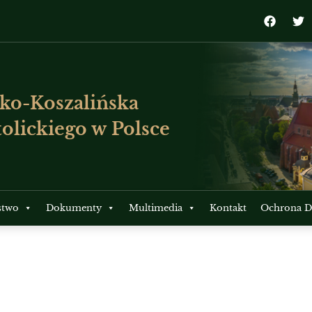
ko-Koszalińska
olickiego w Polsce
stwo
Dokumenty
Multimedia
Kontakt
Ochrona Dz