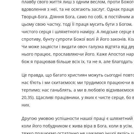
плавбу свого життя лиш з одним веслом, проти Божого 
вдоволення з неї, та не осягають заслуг. Однак праця
Творця-Бога. Діяння Бога, само по собі, в постійним
цьому свою частку, тоді Її праця мусить бути з Богом
чистого серця і шляхетного наміру. А людське серце 
спротиву, бунту супроти Божої волі й його законів. Кол
Чи може зацвісти і видати овоч галузка відтята від д
нього працює, прославляючи його. Каже Апостол народ
бож я працював більше всіх їх, та не я, але благодать 
Це правда, що багато християн можуть сьогодні повтор
нас б’ють і ми скитаємося; ми трудимося працюючи в
терпимо; нас ганьблять, а ми в любов’ю відзиваємося 
20,35). Щасливі працівники, у яких є чисте серце, бо 
них.
Другою умовою успішности нашої праці є шляхетний і 
коли його побудником є жива віра в Бога, коли в усім
тяжко працюємо остаточно не шукаємо іншої якоїсь цін