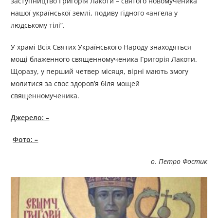
заступництво Григорія Лакоти – святого новомученика
нашої української землі, подиву гідного «ангела у
людському тілі”.
У храмі Всіх Святих Українського Народу знаходяться
мощі блаженного священномученика Григорія Лакоти.
Щоразу, у перший четвер місяця, вірні мають змогу
молитися за своє здоров’я біля мощей
священномученика.
Джерело: –
Фото: –
о. Петро Фостик