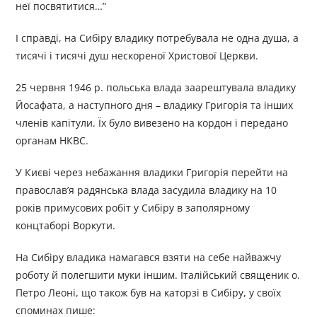
неї посвятитися…”
І справді, на Сибіру владику потребувала не одна душа, а
тисячі і тисячі душ нескореної Христової Церкви.
25 червня 1946 р. польська влада заарештувала владику
Йосафата, а наступного дня – владику Григорія та інших
членів капітули. Їх було вивезено на кордон і передано
органам НКВС.
У Києві через небажання владики Григорія перейти на
православ’я радянська влада засудила владику на 10
років примусових робіт у Сибіру в заполярному
концтаборі Воркути.
На Сибіру владика намагався взяти на себе найважчу
роботу й полегшити муки іншим. Італійський священик о.
Петро Леоні, що також був на каторзі в Сибіру, у своїх
споминах пише: