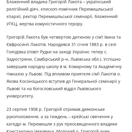
Блаженний владика Григорій Лакота – український
релігійний діяч, єпископ-помічник Перемишльської
єпархії, ректор Перемишльської семінарії, блаженний
УГКЦ, жертва комуністичного терору.
Григорій Лакота був четвертою дитиною у сім’ї Івана та
Євфросинії Лакотів. Народився 31 січня 1883 р. в селі
Голодівка (повіт Рудки на заході України; тепер с.
Задністряни, Самбірський р-н, Львівська обл.). Успішно
завершив народну школу в м. Комарному та Академічну
гімназію у Львові. Під впливом приятеля сім’ї Лакотів о.
Якова Косоноцького вступив до Генеральної семінарії у
Львові та на богословський відділ Львівського
університету.
23 серпня 1908 р. Григорій отримав дияконське
рукоположення, а за тиждень – єрейські свячення у
катедрі м. Перемишля з рук преосвященного владики
Константина Чеховича. Молодий о. Григорій дуже