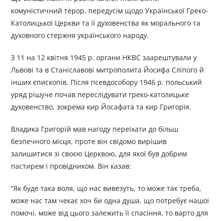
комуністичний терор, передусім щодо Української Греко-
Католицької Церкви та її духовенства як морального та
духовного стержня українського народу.
З 11 на 12 квітня 1945 р. органи НКВС заарештували у
Львові та в Станіславові митрополита Йосифа Сліпого й
інших єпископів. Після псевдособору 1946 р. польський
уряд рішуче почав переслідувати греко-католицьке
духовенство, зокрема кир Йосафата та кир Григорія.
Владика Григорій мав нагоду переїхати до більш
безпечного місця, проте він свідомо вирішив
залишитися зі своєю Церквою, для якої був добрим
пастирем і провідником. Він казав:
“Як буде така воля, що нас вивезуть, то може так треба,
може нас там чекає хоч би одна душа, що потребує нашої
помочі, може від цього залежить її спасіння, то варто для