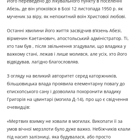
Його переведено до лікувального пункту в поселенні
Абезь, де він упокоївся в Бозі 12 листопада 1950 p. як
мученик за віру, як непохитний воїн Христової любові.
Останні хвилини його життя засвідчив в’язень Абезі,
вірменин Каетанович, апостольський адміністратор. Ті,
хто там був , після звільнення згадували, що владика у
важкому стані, лежав і лише молився, але усіх, хто його
відвідував, лагідно благословляв.
З огляду на великий авторитет серед каторжників,
більшовицька влада проявила елементарну повагу до
єпископського сану і дозволила похоронити владику
Григорія на цвинтарі (могила Д-14), про що є свідчення
очевидців:
«Мертвих взимку не ховали в могилах. Викопати її за
умов вічної мерзлоти було дуже важко. Небіжчиків клали
під насип залізниці, яка будувалася, або просто