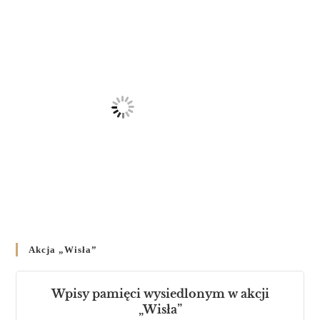
23 LUTEGO 2024
/
Akcja „Wisła”
Wpisy pamięci wysiedlonym w akcji
„Wisła”