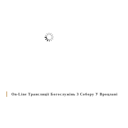
On-Line Трансляції Богослужінь З Собору У Вроцлаві