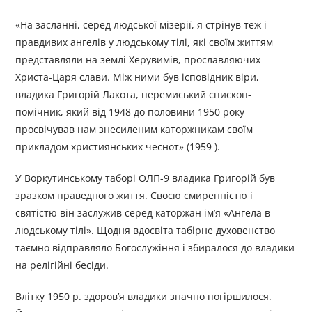
«На засланні, серед людської мізерії, я стрінув теж і
правдивих ангелів у людському тілі, які своїм життям
представляли на землі Херувимів, прославляючих
Христа-Царя слави. Між ними був ісповідник віри,
владика Григорій Лакота, перемиський єпископ-
помічник, який від 1948 до половини 1950 року
просвічував нам знесиленим каторжникам своїм
прикладом християнських чеснот» (1959 ).
У Воркутинському таборі ОЛП-9 владика Григорій був
зразком праведного життя. Своєю смиренністю і
святістю він заслужив серед каторжан ім’я «Ангела в
людському тілі». Щодня вдосвіта табірне духовенство
таємно відправляло Богослужіння і збиралося до владики
на релігійні бесіди.
Влітку 1950 р. здоров’я владики значно погіршилося.