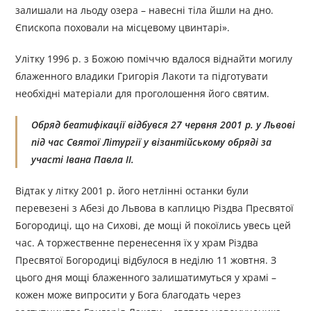
залишали на льоду озера – навесні тіла йшли на дно.
Єпископа поховали на місцевому цвинтарі».
Улітку 1996 р. з Божою поміччю вдалося віднайти могилу
блаженного владики Григорія Лакоти та підготувати
необхідні матеріали для проголошення його святим.
Обряд беатифікації відбувся 27 червня 2001 р. у Львові
під час Святої Літургії у візантійському обряді за
участі Івана Павла ІІ.
Відтак у літку 2001 р. його нетлінні останки були
перевезені з Абезі до Львова в каплицю Різдва Пресвятої
Богородиці, що на Сихові, де мощі й покоїлись увесь цей
час. А торжественне перенесення їх у храм Різдва
Пресвятої Богородиці відбулося в неділю 11 жовтня. З
цього дня мощі блаженного залишатимуться у храмі –
кожен може випросити у Бога благодать через