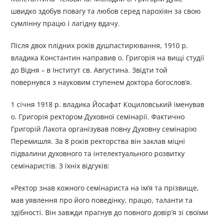
швидко здобув повагу та любов серед парохіян за свою
сумлінну працю і лагідну вдачу.
Після двох плідних років душпастирювання, 1910 р.
владика Константин направив о. Григорія на вищі студії
до Відня – в Інститут св. Августина. Звідти той
повернувся з науковим ступенем доктора богослов’я.
1 січня 1918 р. владика Йосафат Коциловський іменував
о. Григорія ректором Духовної семінарії. Фактично
Григорій Лакота організував повну Духовну семінарію
Перемишля. За 8 років ректорства він заклав міцні
підвалини духовного та інтелектуального розвитку
семінаристів. З їхніх відгуків:
«Ректор знав кожного семінариста на ім’я та прізвище,
мав уявлення про його поведінку, працю, таланти та
здібності. Він завжди прагнув до повного довір’я зі своїми