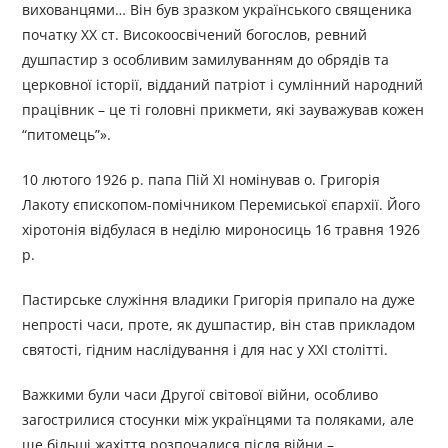
вихованцями… Він був зразком українського священика
початку XX ст. Високоосвічений богослов, ревний
душпастир з особливим замилуванням до обрядів та
церковної історії, відданий патріот і сумлінний народний
працівник – це ті головні прикмети, які зауважував кожен
“питомець”».
10 лютого 1926 р. папа Пій XI номінував о. Григорія
Лакоту єпископом-помічником Перемиської єпархії. Його
хіротонія відбулася в неділю мироносиць 16 травня 1926
р.
Пастирське служіння владики Григорія припало на дуже
непрості часи, проте, як душпастир, він став прикладом
святості, гідним наслідування і для нас у ХХІ столітті.
Важкими були часи Другої світової війни, особливо
загострилися стосунки між українцями та поляками, але
ще більші жахіття розпочалися після війни –