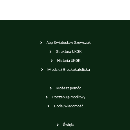
Abp Swiatosław Szewczuk
Struktura UKGK
Historia UKGK
Młodzież Greckokatolicka
Możesz pomóc
Potrzebuję modlitwy
Dodaj wiadomość
Święta