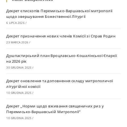
Декрет єпископів Перемисько-Варшавської митрополії
щодо звершування Божественної Літургії
6 LIPCA 2026
/
Декрет призначення нових членів Комісії зі Справ Родин
23 MARCA 2026
/
Душпастирський план Вроцлавсько-Кошалінської Єпархії
на 2026 рік
30 GRUDNIA 2025
/
Декрет оновлення та доповнення складу митрополичої
літургійної комісії
10 GRUDNIA 2025
/
Декрет „Норми щодо вживання священичих риз у
Перемисько-Варшавській Митрополії”
10 GRUDNIA 2025
/