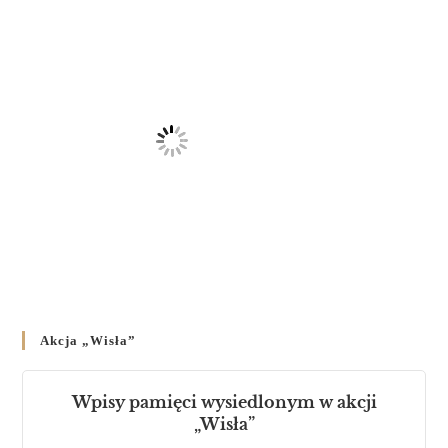
Akcja „Wisła”
Wpisy pamięci wysiedlonym w akcji
„Wisła”