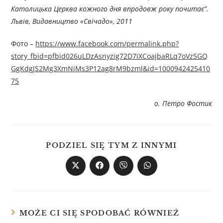
Католицька Церква кожного дня впродовж року по
читає”.
Львів, Видавництво «Свічадо», 201
1
Фото –
https://www.facebook.com/permalink.php?
story_fbid=pfbid026uLDzAsnyzig72D7iXCoajbaRLq7oVz5GQ
GgKdgJS2Mg3XmNiMs3P12ag8rM9bzml&id=1000942425410
75
о. Петро Фостик
PODZIEL SIĘ TYM Z INNYMI
MOŻE CI SIĘ SPODOBAĆ RÓWNIEŻ