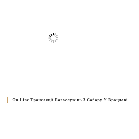
On-Line Трансляції Богослужінь З Собору У Вроцлаві