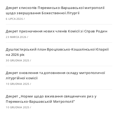
Декрет єпископів Перемисько-Варшавської митрополії
щодо звершування Божественної Літургії
6 LIPCA 2026
/
Декрет призначення нових членів Комісії зі Справ Родин
23 MARCA 2026
/
Душпастирський план Вроцлавсько-Кошалінської Єпархії
на 2026 рік
30 GRUDNIA 2025
/
Декрет оновлення та доповнення складу митрополичої
літургійної комісії
10 GRUDNIA 2025
/
Декрет „Норми щодо вживання священичих риз у
Перемисько-Варшавській Митрополії”
10 GRUDNIA 2025
/