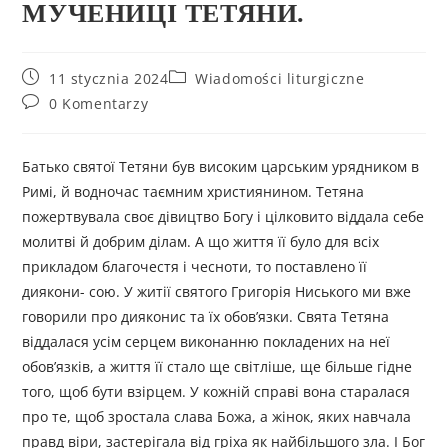
МУЧЕНИЦІ ТЕТЯНИ.
11 stycznia 2024
Wiadomości liturgiczne
0 Komentarzy
Батько святої Тетяни був високим царським урядником в
Римі, й водночас таємним християнином. Тетяна
пожертвувала своє дівицтво Богу і цілковито віддала себе
молитві й добрим ділам. А що життя її було для всіх
прикладом благочестя і чесноти, то поставлено її
диякони- сою. У житії святого Григорія Ниського ми вже
говорили про дияконис та їх обов’язки. Свята Тетяна
віддалася усім серцем виконанню покладених на неї
обов’язків, а життя її стало ще світліше, ще більше гідне
того, щоб бути взірцем. У кожній справі вона старалася
про те, щоб зростала слава Божа, а жінок, яких навчала
правд віри, застерігала від гріха як найбільшого зла. І Бог