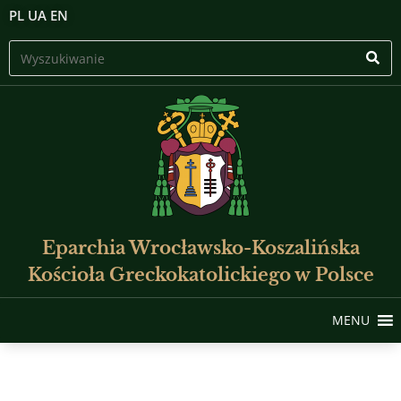
PL
UA
EN
Eparchia Wrocławsko-Koszalińska
Kościoła Greckokatolickiego w Polsce
MENU