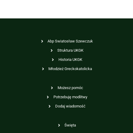
Abp Swiatosław Szewczuk
Struktura UKGK
Historia UKGK
Młodzież Greckokatolicka
Możesz pomóc
Potrzebuję modlitwy
Dodaj wiadomość
Święta