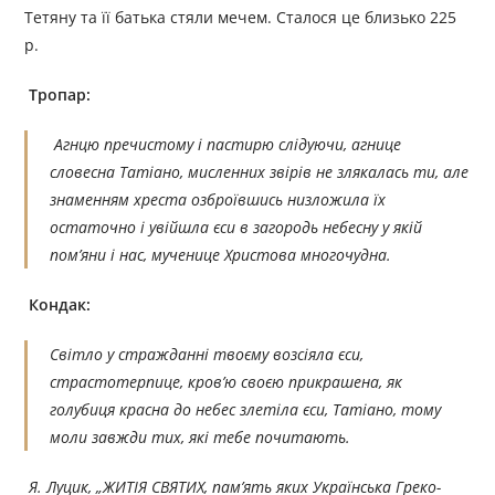
Тетяну та її батька стяли мечем. Сталося це близько 225
р.
Тропар:
Агнцю пречистому і пастирю слідуючи, агнице
словесна Татіано, мисленних звірів не злякалась ти, але
знаменням хреста озброївшись низложила їх
остаточно і увійшла єси в загородь небесну у якій
пом’яни і нас, мученице Христова многочудна.
Кондак:
Світло у стражданні твоєму возсіяла єси,
страстотерпице, кров’ю своєю прикрашена, як
голубиця красна до небес злетіла єси, Татіано, тому
моли завжди тих, які тебе почитають.
Я. Луцик, „ЖИТІЯ СВЯТИХ, пам’ять яких Українська Греко-