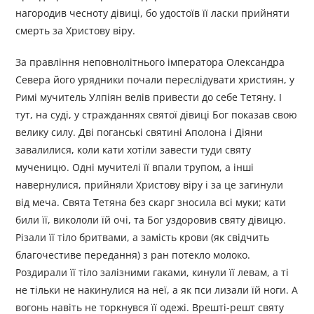
нагородив чесноту дівиці, бо удостоїв її ласки прийняти
смерть за Христову віру.
За правління неповнолітнього імператора Олександра
Севера його урядники почали переслідувати християн, у
Римі мучитель Улпіян велів привести до себе Тетяну. І
тут, на суді, у стражданнях святої дівиці Бог показав свою
велику силу. Дві поганські святині Аполона і Діяни
завалилися, коли кати хотіли завести туди святу
мученицю. Одні мучителі її впали трупом, а інші
навернулися, прийняли Христову віру і за це загинули
від меча. Свята Тетяна без скарг зносила всі муки; кати
били її, викололи їй очі, та Бог уздоровив святу дівицю.
Різали її тіло бритвами, а замість крови (як свідчить
благочестиве передання) з ран потекло молоко.
Роздирали її тіло залізними гаками, кинули її левам, а ті
не тільки не накинулися на неї, а як пси лизали їй ноги. А
вогонь навіть не торкнувся її одежі. Врешті-решт святу