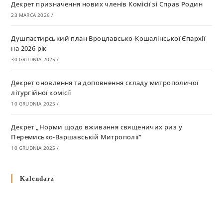
Декрет призначення нових членів Комісії зі Справ Родин
23 MARCA 2026
/
Душпастирський план Вроцлавсько-Кошалінської Єпархії
на 2026 рік
30 GRUDNIA 2025
/
Декрет оновлення та доповнення складу митрополичої
літургійної комісії
10 GRUDNIA 2025
/
Декрет „Норми щодо вживання священичих риз у
Перемисько-Варшавській Митрополії”
10 GRUDNIA 2025
/
Декрет про відзначення Великодня і всіх рухомих свят за
Kalendarz
григоріанським календарем
10 GRUDNIA 2025
/
Декрет проголошення та оприлюдення постанов Синоду