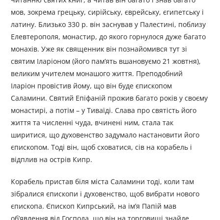
мов, зокрема грецьку, сирійську, єврейську, єгипетську і
латину. Близько 330 р. він заснував у Палестині, поблизу
Елевтерополя, монастир, до якого горнулося дуже багато
монахів. Уже як священник він познайомився тут зі
святим Іларіоном (його пам’ять вшановуємо 21 жовтня),
великим учителем монашого життя. Преподобний
Іларіон провістив йому, що він буде єпископом
Саламини. Святий Епіфаній прожив багато років у своєму
монастирі, а потім – у Тиваїді. Слава про святість його
життя та численні чуда, вчинені ним, стала так
ширитися, що духовенство задумало настановити його
єпископом. Тоді він, щоб сховатися, сів на корабель і
відплив на острів Кипр.
Корабель пристав біля міста Саламини тоді, коли там
зібралися єпископи і духовенство, щоб вибрати нового
єпископа. Єпископ Кипрський, на ім’я Папій мав
об’явлення від Господа, що він на торговищі знайде