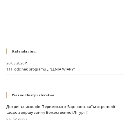
Kalendarium
26.03.2026 r.
111. odcinek programu „PEŁNIA WIARY”
Ważne Duszpasterstwo
Декрет єпископів Перемисько-Варшавської митрополії
щодо звершування Божественної Літургії
6 LIPCA 2026
/