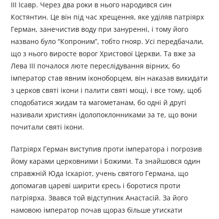
III Ісавр. Через два роки в нього народився син
Костянтин. Це він під час хрещення, яке уділяв патріярх
Герман, занечистив воду при зануренні, і тому його
названо було “Копроним”, тобто гнояр. Усі передбачали,
що з нього виросте ворог Христової Церкви. Та вже за
Лева III почалося люте переслідування вірних, бо
імператор став явним іконоборцем, він наказав викидати
з церков святі ікони і палити святі мощі, і все тому, щоб
сподобатися жидам та магометанам, бо одні й другі
називали християн ідолопоклонниками за те, що вони
почитали святі ікони.
Патріярх Герман виступив проти імператора і погрозив
йому карами церковними і Божими. Та знайшовся один
справжній Юда Іскаріот, учень святого Германа, що
допомагав цареві ширити єресь і боротися проти
патріярха. Звався той відступник Анастасій. За його
намовою імператор почав щораз більше утискати