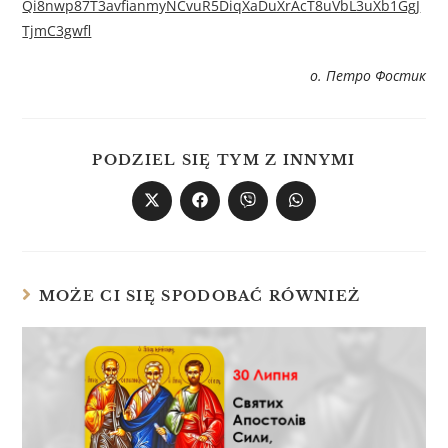
Qi8nwp87T3avfianmyNCvuR5DiqXaDuXrAcT8uVbL3uXb1GgJ
TjmC3gwfl
о. Петро Фостик
PODZIEL SIĘ TYM Z INNYMI
MOŻE CI SIĘ SPODOBAĆ RÓWNIEŻ