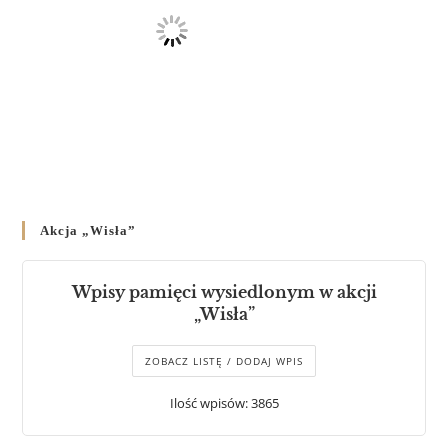
Akcja „Wisła”
Wpisy pamięci wysiedlonym w akcji
„Wisła”
ZOBACZ LISTĘ / DODAJ WPIS
Ilość wpisów: 3865