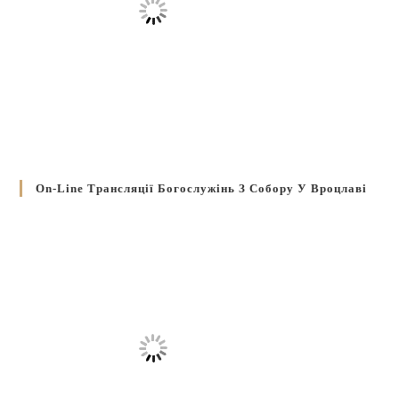
On-Line Трансляції Богослужінь З Собору У Вроцлаві