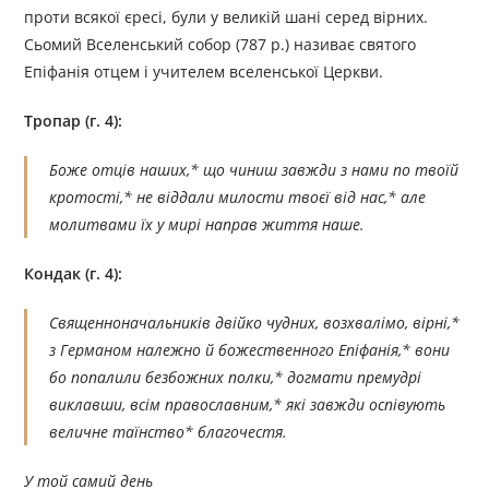
проти всякої єресі, були у великій шані серед вірних.
Сьомий Вселенський собор (787 р.) називає святого
Епіфанія отцем і учителем вселенської Церкви.
Тропар (г. 4):
Боже отців наших,* що чиниш завжди з нами по твоїй
кротості,* не віддали милости твоєї від нас,* але
молитвами їх у мирі направ життя наше.
Кондак (г. 4):
Священноначальників двійко чудних, возхвалімо, вірні,*
з Германом належно й божественного Епіфанія,* вони
бо попалили безбожних полки,* догмати премудрі
виклавши, всім православним,* які завжди оспівують
величне таїнство* благочестя.
У той самий день