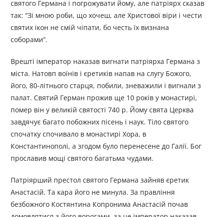
святого Германа і погрожувати йому, але патріярх сказав
так: “Зі мною роби, що хочеш, але Христової віри і чести
святих ікон не смій чіпати, бо честь їх визнана
соборами”.
Врешті імператор наказав вигнати патріярха Германа з
міста. Натовп воїнів і єретиків напав на слугу Божого,
його, 80-літнього старця, побили, зневажили і вигнали з
палат. Святий Герман прожив ще 10 років у монастирі,
помер він у великій святості 740 р. Йому свята Церква
завдячує багато побожних пісень і наук. Тіло святого
спочатку спочивало в монастирі Хора, в
Константинополі, а згодом було перенесене до Галії. Бог
прославив мощі святого багатьма чудами.
Патріярший престол святого Германа зайняв єретик
Анастасій. Та кара його не минула. За правління
безбожного Костянтина Копронима Анастасій почав
домовлятися з його ворогами, за це імператор наказав