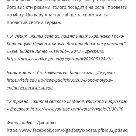
його висікти різками, голого посадити на осла і провезти
по місту. Цю кару Анастасієві ще за свого життя
провістив святий Герман.
І. Я. Луцик, „Житія святих, пам’ять яких Українська Греко-
Католицька Церква кожного дня впродовж року поминає”.
Львів, Видавництво «Свічадо», 2013 – Джерелo:
https://prayer-service.pp.ua/gregorian/#20260512&vita
Ікона мовить. Св. Епіфанія, єп. Кипрського – Джерелo:
https://ktds.edu.ua/news/publish/39203-ikona-movyt-sv-
epifaniya-iep-kyprskogo/
12 травня – Життя святого Епіфанія, єпископа Кипрського
– Джерелo:
https://www.youtube.com/watch?v=qbfoCU30zP0
Фото і відео –
Джерелo:
https://www.facebook.com/olga.fostyk/posts/pfbid02Jptia8q