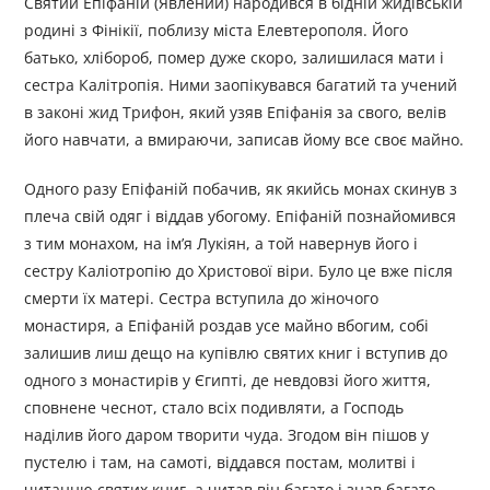
Святий Епіфаній (Явлений) народився в бідній жидівській
родині з Фінікії, поблизу міста Елевтерополя. Його
батько, хлібороб, помер дуже скоро, залишилася мати і
сестра Калітропія. Ними заопікувався багатий та учений
в законі жид Трифон, який узяв Епіфанія за свого, велів
його навчати, а вмираючи, записав йому все своє майно.
Одного разу Епіфаній побачив, як якийсь монах скинув з
плеча свій одяг і віддав убогому. Епіфаній познайомився
з тим монахом, на ім’я Лукіян, а той навернув його і
сестру Каліотропію до Христової віри. Було це вже після
смерти їх матері. Сестра вступила до жіночого
монастиря, а Епіфаній роздав усе майно вбогим, собі
залишив лиш дещо на купівлю святих книг і вступив до
одного з монастирів у Єгипті, де невдовзі його життя,
сповнене чеснот, стало всіх подивляти, а Господь
наділив його даром творити чуда. Згодом він пішов у
пустелю і там, на самоті, віддався постам, молитві і
читанню святих книг, а читав він багато і знав багато