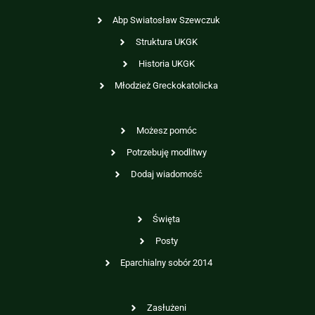
Abp Swiatosław Szewczuk
Struktura UKGK
Historia UKGK
Młodzież Greckokatolicka
Możesz pomóc
Potrzebuję modlitwy
Dodaj wiadomość
Święta
Posty
Eparchialny sobór 2014
Zasłużeni