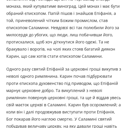
монаха, який купуватиме виноград. Цей монах і має бути
обраний єпископом. Папій пішов і знайшов Епіфанія, а
той, приневолений чітким Божим промислом, став
єпископом Саламини. Невдовзі всі так полюбили його за
милосердя до убогих, що люди, лиш побачивши його,
протискалися, щоб хоч діткнутися його одежі. Та не
бракувало і ворогів, на чолі яких стояв багатий диякон
Карин, що сам хотів стати єпископом Саламини.
Одного разу святий Епіфаній за церковні гроші викупив з
неволі одного римлянина. Карин почав підбурювати
проти єпископа духовенство під приводом, що Епіфаній
марнує церковне добро. Та викуплений з неволі
римлянин повернув церковні гроші, та ще й віддав увесь
свій маєток церкві в Саламині. Карин був осоромлений; а
коли він і далі продовжував виступати проти Епіфанія,
Бог покарав його наглою смертю. У Саламині святий
побудував величаву церкву, на яку давали гроші навіть