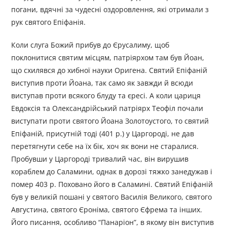
погани, вдячні за чудесні оздоровлення, які отримали з
рук святого Епіфанія.
Коли слуга Божий прибув до Єрусалиму, щоб
поклонитися святим місцям, патріярхом там був Йоан,
що схилявся до хибної науки Оригена. Святий Епіфаній
виступив проти Йоана, так само як завжди й всюди
виступав проти всякого блуду та єресі. А коли цариця
Евдоксія та Олександрійський патріярх Теофіл почали
виступати проти святого Йоана Золотоустого, то святий
Епіфаній, присутній тоді (401 р.) у Царгороді, не дав
перетягнути себе на їх бік, хоч як вони не старалися.
Пробувши у Царгороді тривалий час, він вирушив
кораблем до Саламини, однак в дорозі тяжко занедужав і
помер 403 р. Поховано його в Саламині. Святий Епіфаній
був у великій пошані у святого Василія Великого, святого
Августина, святого Єроніма, святого Єфрема та інших.
Його писання, особливо “Панаріон”, в якому він виступив