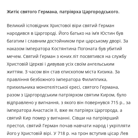
Житіє святого Германа, патріярха Царгородського.
Великий ісповідник Христової віри святий Герман
народився в Царгороді. Його батько на ім’я Юстин був
багатим і славним достойником при царському дворі. За
наказом імператора Костянтина Погоната був убитий
мечем. Святий Герман з юних літ посвятився на службу
Христовій Церкві і дивував усіх своїм ангельським
життям. З часом він став єпископом міста Кизика. За
правління безбожного імператора Филиппика,
прихильника монотелітської єресі, святого Германа,
разом з Царгородським патріярхом святим Киром, було
відправлено у вигнання, з якого він повернувся 715 р., за
імператора Анастасія II, вже як патріярх Царгорода, а
святий Кир помер у вигнанні. Сівши на патріярший
престол, святий Герман почав навчати народ і укріпляти
його у Христовій вірі. У 718 р. на трон вступив цісар Лев