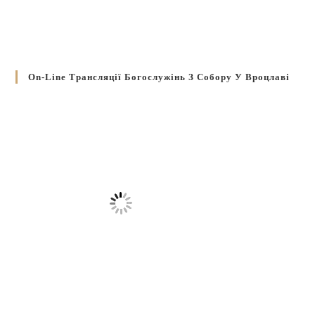
On-Line Трансляції Богослужінь З Собору У Вроцлаві