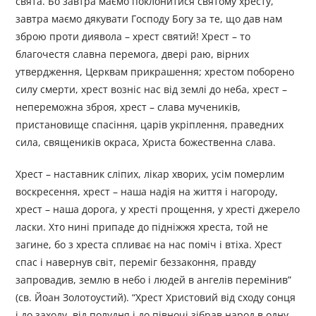
свята. Бо завтра маємо поклонитися святому хресту,
завтра маємо дякувати Господу Богу за те, що дав нам
зброю проти диявола – хрест святий! Хрест – то
благочестя славна перемога, двері раю, вірних
утвердження, Церквам прикрашення; хрестом поборено
силу смерти, хрест возніс нас від землі до неба, хрест –
непереможна зброя, хрест – слава мучеників,
пристановище спасіння, царів укріплення, праведних
сила, священиків окраса, Христа божественна слава.
Хрест – наставник сліпих, лікар хворих, усім померлим
воскресення, хрест – наша надія на життя і нагороду,
хрест – наша дорога, у хресті прощення, у хресті джерело
ласки. Хто нині припаде до підніжжя хреста, той не
загине, бо з хреста спливає на нас поміч і втіха. Хрест
спас і навернув світ, переміг беззаконня, правду
запровадив, землю в небо і людей в ангелів перемінив”
(св. Йоан Золотоустий). “Хрест Христовий від сходу сонця
і до заходу, від полудня і до півночі зібрав народ в одну