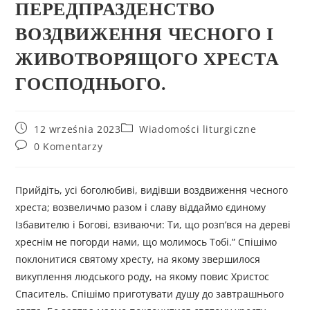
ПЕРЕДПРАЗДЕНСТВО
ВОЗДВИЖЕННЯ ЧЕСНОГО І
ЖИВОТВОРЯЩОГО ХРЕСТА
ГОСПОДНЬОГО.
12 września 2023
Wiadomości liturgiczne
0 Komentarzy
Прийдіть, усі боголюбиві, видівши воздвиження чесного
хреста; возвеличмо разом і славу віддаймо єдиному
Ізбавителю і Богові, взиваючи: Ти, що розп’вся на дереві
хреснім не погорди нами, що молимось Тобі.” Спішімо
поклонитися святому хресту, на якому звершилося
викуплення людського роду, на якому повис Христос
Спаситель. Спішімо приготувати душу до завтрашнього