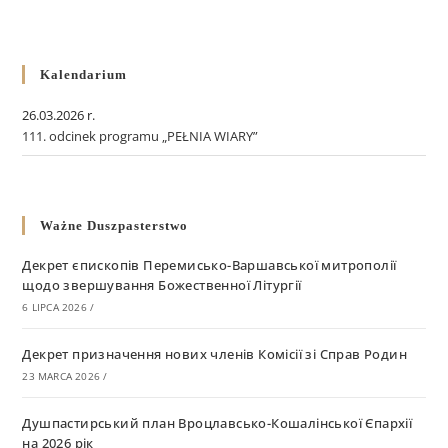
Kalendarium
26.03.2026 r.
111. odcinek programu „PEŁNIA WIARY”
Ważne Duszpasterstwo
Декрет єпископів Перемисько-Варшавської митрополії
щодо звершування Божественної Літургії
6 LIPCA 2026
/
Декрет призначення нових членів Комісії зі Справ Родин
23 MARCA 2026
/
Душпастирський план Вроцлавсько-Кошалінської Єпархії
на 2026 рік