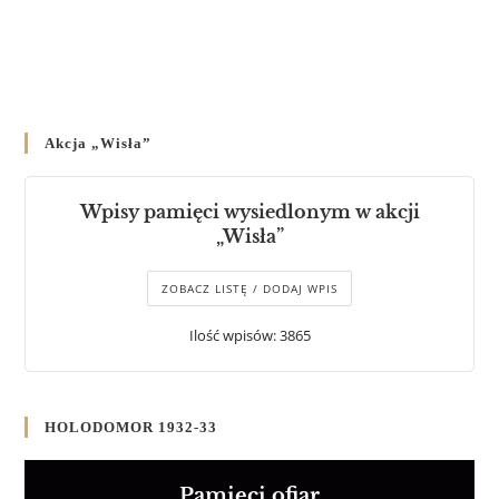
Akcja „Wisła”
Wpisy pamięci wysiedlonym w akcji
„Wisła”
ZOBACZ LISTĘ / DODAJ WPIS
Ilość wpisów: 3865
HOLODOMOR 1932-33
Pamięci ofiar