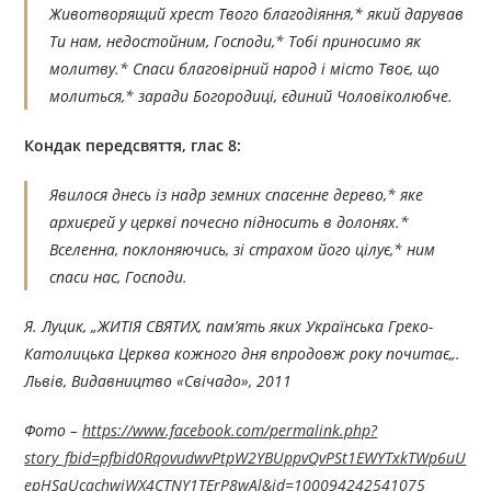
Животворящий хрест Твого благодіяння,* який дарував
Ти нам, недостойним, Господи,* Тобі приносимо як
молитву.* Спаси благовірний народ і місто Твоє, що
молиться,* заради Богородиці, єдиний Чоловіколюбче.
Кондак передсвяття, глас 8:
Явилося днесь із надр земних спасенне дерево,* яке
архиєрей у церкві почесно підносить в долонях.*
Вселенна, поклоняючись, зі страхом його цілує,* ним
спаси нас, Господи.
Я. Луцик, „ЖИТІЯ СВЯТИХ, пам’ять яких Українська Греко-
Католицька Церква кожного дня впродовж року по
читає
„.
Львів, Видавництво «Свічадо», 201
1
Фото –
https://www.facebook.com/permalink.php?
story_fbid=pfbid0RqovudwvPtpW2YBUppvQvPSt1EWYTxkTWp6uU
epHSaUcachwiWX4CTNY1TErP8wAl&id=100094242541075