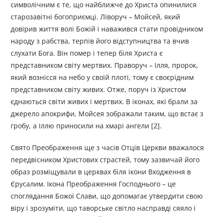
символічним є те, що найближче до Христа опинилися
старозавітні богоприємці. Ліворуч – Мойсей, який
довірив життя волі Божій і наважився стати провідником
народу з рабства, терпів його відступництва та вчив
слухати Бога. Він помер і тепер біля Христа є
представником світу мертвих. Праворуч – Ілля, пророк,
який вознісся на небо у своїй плоті, тому є своєрідним
представником світу живих. Отже, поруч із Христом
єднаються світи живих і мертвих. В іконах, які брали за
джерело апокрифи, Мойсея зображали таким, що встає з
гробу, а Іллю приносили на хмарі ангели [2].
Свято Преображення ще з часів Отців Церкви вважалося
передвісником Христових страстей, тому зазвичай його
образ розміщували в церквах біля ікони Входження в
Єрусалим. Ікона Преображення Господнього – це
споглядання Божої Слави, що допомагає утвердити свою
віру і зрозуміти, що таворське світло насправді сяяло і