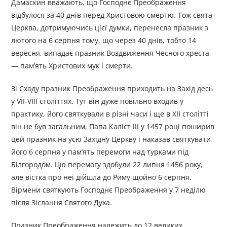
Дамаскин вважають, що Господнє Преображення
відбулося за 40 днів перед Христовою смертю. Тож свята
Церква, дотримуючись цієї думки, перенесла празник з
лютого на 6 серпня тому, що через 40 днів, тобто 14
вересня, випадає празник Воздви­ження Чесного хреста
— пам’ять Христових мук і смерти.
Зі Сходу празник Преображення приходить на Захід десь
у VII-VIII століттях. Тут він дуже повільно входив у
практику, його святкували в різні часи і ще в XII столітті
він не був загальним. Папа Каліст III у 1457 році поширив
цей празник на усю Західну Церкву і наказав святкувати
його 6 серпня у пам’ять перемоги над турками під
Білгородом. Цю перемогу здобули 22 липня 1456 року,
але вістка про неї дійшла до Риму щойно 6 серпня.
Вірмени святкують Господнє Преображення у 7 неділю
після Зіслання Святого Духа.
Празник Преображення належить до 12 великих