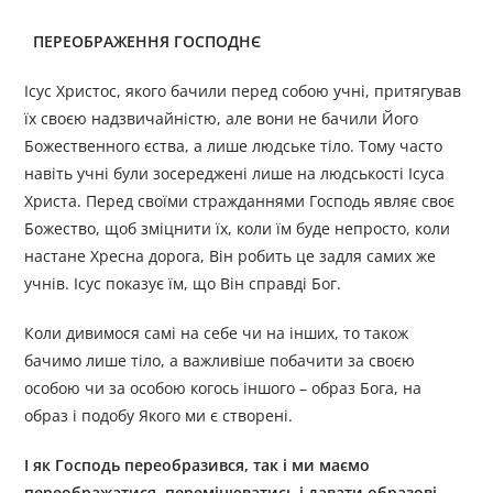
ПЕРЕОБРАЖЕННЯ ГОСПОДНЄ
Ісус Христос, якого бачили перед собою учні, притягував
їх своєю надзвичайністю, але вони не бачили Його
Божественного єства, а лише людське тіло. Тому часто
навіть учні були зосереджені лише на людськості Ісуса
Христа. Перед своїми стражданнями Господь являє своє
Божество, щоб зміцнити їх, коли їм буде непросто, коли
настане Хресна дорога, Він робить це задля самих же
учнів. Ісус показує їм, що Він справді Бог.
Коли дивимося самі на себе чи на інших, то також
бачимо лише тіло, а важливіше побачити за своєю
особою чи за особою когось іншого – образ Бога, на
образ і подобу Якого ми є створені.
І як Господь переобразився, так і ми маємо
переображатися, перемінюватись і давати образові