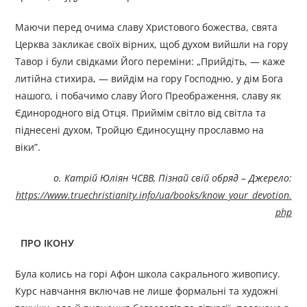
Маючи перед очима славу Христового божества, свята
Церква закликає своїх вірних, щоб духом вийшли на гору
Тавор і були свідками Його переміни: „Прийдіть, — каже
литійна стихира, — вийдім на гору Господню, у дім Бога
нашого, і побачимо славу Його Преображення, славу як
Єдинородного від Отця. Приймім світло від світла та
піднесені духом, Тройцю Єдиносущну прославмо на
віки”.
o
. Катрій Юліян ЧСВВ, Пізнай свій обряд
–
Джерелo:
https://www.truechristianity.info/ua/books/know_your_devotion.
php
ПРО ІКОНУ
Була колись на горі Афон школа сакрального живопису.
Курс навчання включав не лише формальні та художні