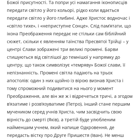
Божої присутності. Та попри усі намагання іконописців
передати світло у його кольорі, рідко коли вдається
передати світло у його глибині. Адже Христос водночас і
«світло тихе», і «неприступне Сонце». Слід пам’ятати, що
ікона Преображення передає не стільки сам біблійний
сюжет, скільки є явленням таїнства Пресвятої Трійці – у
центрі Слави зображені три великі промені. Барви
стишуються від світлішої до темнішої у напрямку до
центру, що також символізує «темряву» Божої слави, її
непізнанність. Промені світла падають на трьох
апостолів: один з них щойно із вірою визнав Христа і
тому спроможний подивитися на нього у момент
Преображення, але він же ж і відречеться тричі, а згодом
в’язатиме і розв’язуватиме (Петро), інший стане першим
мучеником серед учнів Христа, чим засвідчить свою
вірність до смерті (Яків), а третій буде улюбленим
найменшим учнем, який напише Одкровення, де
передасть вістку про Друге Пришестя (Іван). Не менш