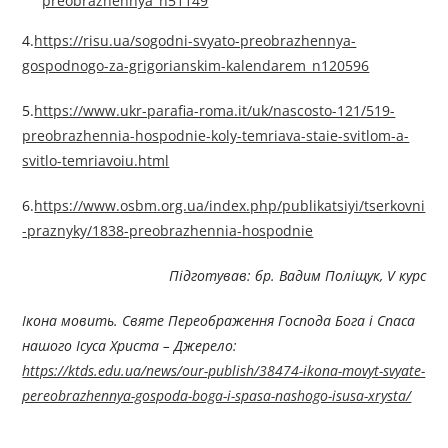
preobrazhennya_n51149
4.
https://risu.ua/sogodni-svyato-preobrazhennya-
gospodnogo-za-grigorianskim-kalendarem_n120596
5.
https://www.ukr-parafia-roma.it/uk/nascosto-121/519-
preobrazhennia-hospodnie-koly-temriava-staie-svitlom-a-
svitlo-temriavoiu.html
6.
https://www.osbm.org.ua/index.php/publikatsiyi/tserkovni
-praznyky/1838-preobrazhennia-hospodnie
Підготував: бр. Вадим Поліщук, V курс
Ікона мовить. Святе Переображення Господа Бога і Спаса
нашого Ісуса Христа
–
Джерелo:
https://ktds.edu.ua/news/our-publish/38474-ikona-movyt-svyate-
pereobrazhennya-gospoda-boga-i-spasa-nashogo-isusa-xrysta/