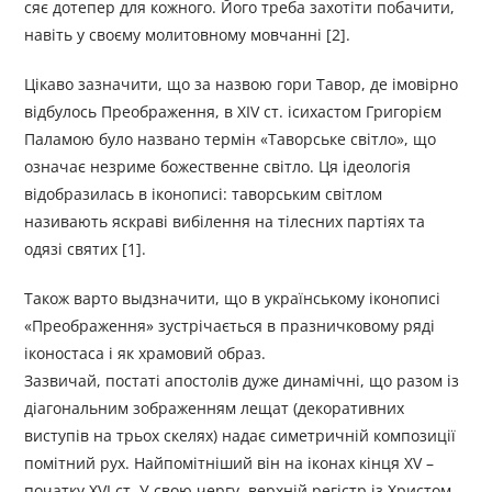
сяє дотепер для кожного. Його треба захотіти побачити,
навіть у своєму молитовному мовчанні [2].
Цікаво зазначити, що за назвою гори Тавор, де імовірно
відбулось Преображення, в XIV ст. ісихастом Григорієм
Паламою було названо термін «Таворське світло», що
означає незриме божественне світло. Ця ідеологія
відобразилась в іконописі: таворським світлом
називають яскраві вибілення на тілесних партіях та
одязі святих [1].
Також варто выдзначити, що в українському іконописі
«Преображення» зустрічається в празничковому ряді
іконостаса і як храмовий образ.
Зазвичай, постаті апостолів дуже динамічні, що разом із
діагональним зображенням лещат (декоративних
виступів на трьох скелях) надає симетричній композиції
помітний рух. Найпомітніший він на іконах кінця XV –
початку XVI ст. У свою чергу, верхній регістр із Христом