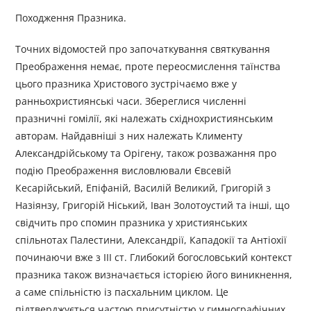
Походження Празника.
Точних відомостей про започаткування святкування
Преображення немає, проте переосмислення таїнства
цього празника Христового зустрічаємо вже у
ранньохристиянські часи. Збереглися численні
празничні гомілії, які належать східнохристиянським
авторам. Найдавніші з них належать Клименту
Александрійському та Орігену, також розважання про
подію Преображення висловлювали Євсевій
Кесарійський, Епіфаній, Василій Великий, Григорій з
Назіянзу, Григорій Ніський, Іван Золотоустий та інші, що
свідчить про спомин празника у християнських
спільнотах Палестини, Александрії, Кападокії та Антіохії
починаючи вже з ІІІ ст. Глибокий богословський контекст
празника також визначається історією його виникнення,
а саме спільністю із пасхальним циклом. Це
підтверджується частою присутністю у гимнографічних