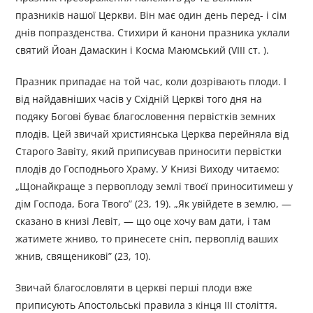
празників нашої Церкви. Він має один день перед- і сім
днів попразденства. Стихири й канони празника уклали
святий Йоан Дамаскин і Косма Маюмський (VIII ст. ).
Празник припадає на той час, коли дозрівають плоди. І
від найдавніших часів у Східній Церкві того дня на
подяку Богові буває благословення первістків земних
плодів. Цей звичай християнська Церква перейняла від
Старого Завіту, який приписував приносити первістки
плодів до Господнього Храму. У Книзі Виходу читаємо:
„Щонайкраще з первоплоду землі твоєї приноситимеш у
дім Господа, Бога Твого” (23, 19). „Як увійдете в землю, —
сказано в книзі Левіт, — що оце хочу вам дати, і там
жатимете жниво, то принесете сніп, первоплід ваших
жнив, священикові” (23, 10).
Звичай благословляти в церкві перші плоди вже
приписують Апостольські правила з кінця III століття.