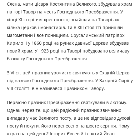
Єлена, мати цісаря Костянтина Великого, збудувала храм
на горі Тавор на честь Господнього Преображення. У
кінці XI сторіччя хрестоносці знайшли на Таворі аж
кілька церков і монастирів. Та в XIII столітті прийшли
магометани і все понищили. Єрусалимський патріярх
Кирило II у 1860 році на руїнах давньої церкви збудував
новий храм. У 1923 році на Таворі побудовано величаву
базиліку Господнього Преображення.
З VI ст. цей празник урочисто святкують у Східній Церкві
під назвою Господнього Преображення. У Західній Сирії у
VIII столітті він називався Празником Тавору.
Первісно празник Преображення святкували в лютому.
Однак через те, що цей радісний празник звичайно
випадав у час Великого посту, а це не відповідало духові
посту й покути, його перенесено на шосте серпня. Чому
якраз на цей день? Історик Євсевій і святий Йоан