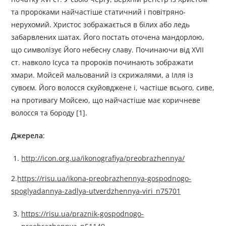
та пророками найчастіше статичний і повітряно-
нерухомий. Христос зображається в білих або ледь
забарвлених шатах. Його постать оточена мандорлою,
що символізує Його небесну славу. Починаючи від XVII
ст. навколо Ісуса та пророків починають зображати
хмари. Мойсей мальований із скрижалями, а Ілля із
сувоєм. Його волосся скуйовджене і, частіше всього, сиве,
на противагу Мойсею, що найчастіше має коричневе
волосся та бороду [1].
Джерела
:
http://icon.org.ua/ikonografiya/preobrazhennya/
2.
https://risu.ua/ikona-preobrazhennya-gospodnogo-
spoglyadannya-zadlya-utverdzhennya-viri_n75701
https://risu.ua/praznik-gospodnogo-