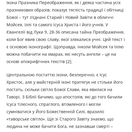
Ікона Празника Переображення, як і деяка частина усіх
празникових образів, показує тяглість традиції і обітниці
Божої – тут з’єднані Старий і Новий Завіти в обличчі
Мойсея, Іллі та самого Ісуса Христа і його учнів. У
Євангелії від Луки 9, 28-36 описана тайна Преображення,
коли Бог явив свою славу, якої злякалися учні. Цей текст і
є основою іконографії. Щоправда, інколи Мойсея та Іллю
можна побачити на хмарах, які несуть ангели – це на
основі апокрифічних текстів [2].
Центральною постаттю ікони, безперечно, є Ісус
Христос, але у майстерній іконі притягує не стільки його
постать, скільки світло Божої Слави, яка явилася на
Таворі. З Біблії бачимо, що апостолів, які до того бачили
Ісуса тілесного, спраглого, втомленого і могли
сумніватися у Його Божественній Силі, вразило
«таворське світло». Ще зі Старого Завіту знаємо, що
людина не може бачити Бога, не зазнавши смерті –