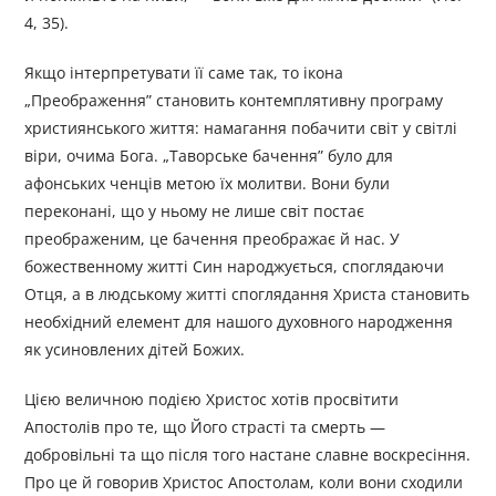
4, 35).
Якщо інтерпретувати її саме так, то ікона
„Преображення” становить контемплятивну програму
християнського життя: намагання побачити світ у світлі
віри, очима Бога. „Таворське бачення” було для
афонських ченців метою їх молитви. Вони були
переконані, що у ньому не лише світ постає
преображеним, це бачення преображає й нас. У
божественному житті Син народжується, споглядаючи
Отця, а в людському житті споглядання Христа становить
необхідний елемент для нашого духовного народження
як усиновлених дітей Божих.
Цією величною подією Христос хотів просвітити
Апостолів про те, що Його страсті та смерть —
добровільні та що після того настане славне воскресіння.
Про це й говорив Христос Апостолам, коли вони сходили