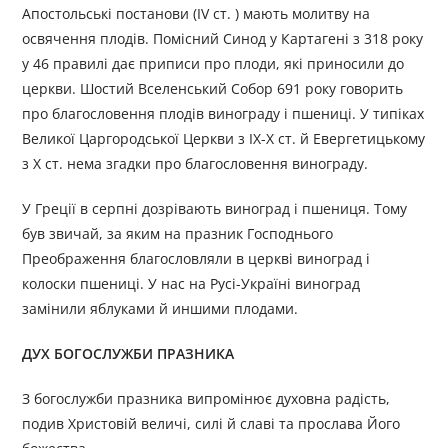
Апостольські постанови (IV ст. ) мають молитву на
освячення плодів. Помісний Синод у Картагені з 318 року
у 46 правилі дає приписи про плоди, які приносили до
церкви. Шостий Вселенський Собор 691 року говорить
про благословення плодів винограду і пшениці. У типіках
Великої Царгородської Церкви з ІХ-Х ст. й Евергетицькому
з X ст. нема згадки про благословення винограду.
У Греції в серпні дозрівають виноград і пшениця. Тому
був звичай, за яким на празник Господнього
Преображення благословляли в церкві виноград і
колоски пшениці. У нас на Русі-Україні виноград
замінили яблуками й иншими плодами.
ДУХ БОГОСЛУЖБИ ПРАЗНИКА
З богослужби празника випромінює духовна радість,
подив Христовій величі, силі й славі та прослава Його