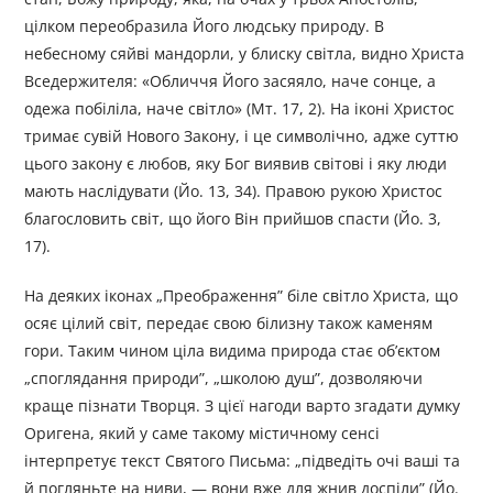
цілком переобразила Його людську природу. В
небесному сяйві мандорли, у блиску світла, видно Христа
Вседержителя: «Обличчя Його засяяло, наче сонце, а
одежа побіліла, наче світло» (Мт. 17, 2). На іконі Христос
тримає сувій Нового Закону, і це символічно, адже суттю
цього закону є любов, яку Бог виявив світові і яку люди
мають наслідувати (Йо. 13, 34). Правою рукою Христос
благословить світ, що його Він прийшов спасти (Йо. 3,
17).
На деяких іконах „Преображення” біле світло Христа, що
осяє цілий світ, передає свою білизну також каменям
гори. Таким чином ціла видима природа стає об’єктом
„споглядання природи”, „школою душ”, дозволяючи
краще пізнати Творця. З цієї нагоди варто згадати думку
Оригена, який у саме такому містичному сенсі
інтерпретує текст Святого Письма: „підведіть очі ваші та
й погляньте на ниви, — вони вже для жнив доспіли” (Йо.