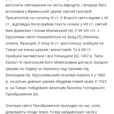
витіснити святкування на честь Афродіти, і вперше його
встановив у Вірменській Церкві святий Григорій
Просвітитель на початку IV ст. У Візантії свято відоме з VII
ст., відповідні богослужбові тексти склали у VIII ст. святий
Іван Дамаскин і Косма Маюмський [4]. У VII–VIII стт. з
Єрусалима свято поширюється на Захід [5] (Неаполь,
Іспанія, Франція). У кінці XI ст. хрестоносці знайшли на
Таворі аж кілька церков і монастирів. Та в XIII ст.
прийшли магометани і все понищили [6]. 1457 р. Папа
Калікст III проголосив його обов’язковим для всієї Західної
Церкви на подяку за перемогу над турками під
Белградом [4]. Єрусалимський патріярх Кирило II у 1860
р. на руїнах давньої церкви збудував новий храм. У 1923
р. на Таворі побудовано величаву базиліку Господнього
Преображення [6].
Оскільки свято Преображення припадає на час, коли
дозрівають плоди землі, то від найдавніших часів у