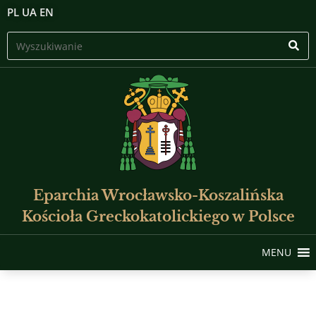
PL
UA
EN
Eparchia Wrocławsko-Koszalińska
Kościoła Greckokatolickiego w Polsce
MENU