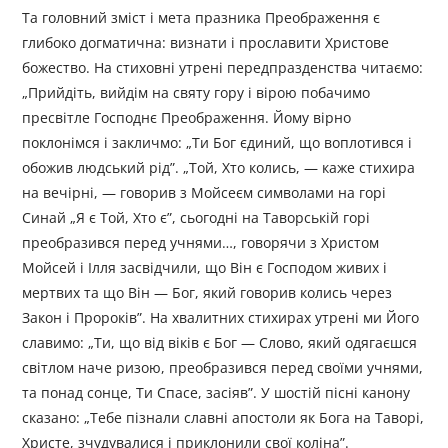
Та головний зміст і мета празника Преображення є
глибоко догматична: визнати і прославити Христове
божество. На стиховні утрені передпразденства читаємо:
„Прийдіть, вийдім на святу гору і вірою побачимо
пресвітле Господнє Преображення. Йому вірно
поклонімся і закличмо: „Ти Бог єдиний, що воплотився і
обожив людський рід”. „Той, Хто колись, — каже стихира
на вечірні, — говорив з Мойсеєм символами на горі
Синай „Я є Той, Хто є”, сьогодні на Таворській горі
преобразився перед учнями…, говорячи з Христом
Мойсей і Ілля засвідчили, що Він є Господом живих і
мертвих та що Він — Бог, який говорив колись через
Закон і Пророків”. На хвалитних стихирах утрені ми Його
славимо: „Ти, що від віків є Бог — Слово, який одягаєшся
світлом наче ризою, преобразився перед своїми учнями,
та понад сонце, Ти Спасе, засіяв”. У шостій пісні канону
сказано: „Тебе пізнали славні апостоли як Бога на Таворі,
Христе, зчудувалися і приклонили свої коліна”.