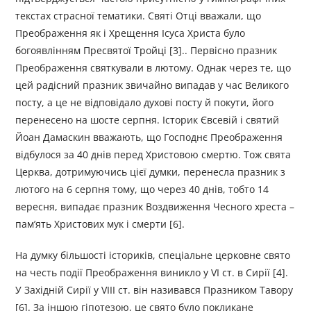
текстах страсної тематики. Святі Отці вважали, що
Преображення як і Хрещення Ісуса Христа було
богоявлінням Пресвятої Тройці [3].. Первісно празник
Преображення святкували в лютому. Однак через те, що
цей радісний празник звичайно випадав у час Великого
посту, а це не відповідало духові посту й покути, його
перенесено на шосте серпня. Історик Євсевій і святий
Йоан Дамаскин вважають, що Господнє Преображення
відбулося за 40 днів перед Христовою смертю. Тож свята
Церква, дотримуючись цієї думки, перенесла празник з
лютого на 6 серпня тому, що через 40 днів, тобто 14
вересня, випадає празник Воздви­ження Чесного хреста –
памʼять Христових мук і смерти [6].
На думку більшості істориків, спеціальне церковне свято
на честь події Преображення виникло у VI ст. в Сирії [4].
У Західній Сирії у VIII ст. він називався Празником Тавору
[6]. За іншою гіпотезою, це свято було покликане