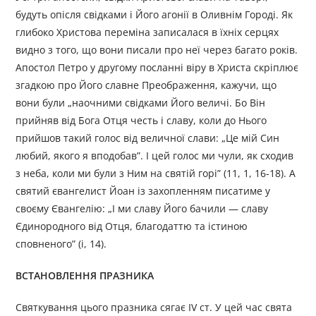
будуть опісля свідками і Його агонії в Оливнім Городі. Як
глибоко Христова переміна записалася в їхніх серцях
видно з того, що вони писали про неї через багато років.
Апостол Петро у другому посланні віру в Христа скріплює
згадкою про Його славне Преображення, кажучи, що
вони були „наочними свідками Його величі. Бо Він
прийняв від Бога Отця честь і славу, коли до Нього
прийшов такий голос від величної слави: „Це мій Син
любий, якого я вподобав”. І цей голос ми чули, як сходив
з неба, коли ми були з Ним на святій горі” (11, 1, 16-18). А
святий євангелист Йоан із захопленням писатиме у
своєму Євангелію: „І ми славу Його бачили — славу
Єдинородного від Отця, благодаттю та істиною
сповненого” (і, 14).
ВСТАНОВЛЕННЯ ПРАЗНИКА
Святкування цього празника сягає IV ст. У цей час свята