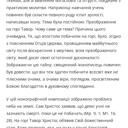
техніки, але й вивчення богослов’я та літургії, поєднане з
практикою молитви. Наприкінці навчання учень
повинен був скласти певного роду іспит зрілості,
написавши ікону. Тема була постійною: Преображення
на горі Тавор. Чому саме ця тема? Причина цього
очевидна. Те, що апостоли побачили на горі, було, згідно
з поясненням Отців Церкви, провіщенням майбутнього
світу після воскресіння з мертвих, візія преображеного
світу, який досяг своєї остаточної досконалості.
Зображаючи цю тайну, священний іконописець повинен
був довести, що він теж здатен побачити всесвіт вже не
тілесними очима, а очима віри, поглядом, просвітленим
Божою благодаттю в духовному спогляданні.
У цій іконографічній композиції зображено проблиск
неба на землі. Сам Христос заявив, що деякі учні не
зазнають смерті, поки це не побачать (Мр. 9, 1; Мт. 16,
28). На горі Тавор Христос об’явив Свій божественний
стан, Божу природу, яка, на очах у трьох Апостолів,