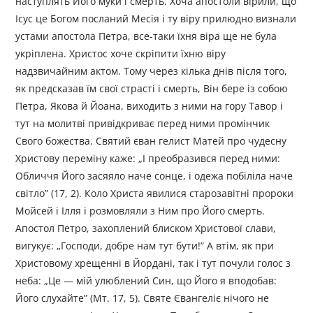
наступлять Його муки і смерть. Хоча апостоли вірили, що
Ісус це Богом посланий Месія і ту віру прилюдно визнали
устами апостола Петра, все-таки їхня віра ще не була
укріплена. Христос хоче скріпити їхню віру
надзвичайним актом. Тому через кілька днів після того,
як предсказав їм свої страсті і смерть, Він бере із собою
Петра, Якова й Йоана, виходить з ними на гору Тавор і
тут на молитві привідкриває перед ними промінчик
Свого божества. Святий єван гелист Матей про чудесну
Христову переміну каже: „І преобразився перед ними:
Обличчя Його засяяло наче сонце, і одежа побіліла наче
світло” (17, 2). Коло Христа явилися старозавітні пророки
Мойсей і Ілля і розмовляли з Ним про Його смерть.
Апостол Петро, захоплений блиском Христової слави,
вигукує: „Господи, добре нам тут бути!” А втім, як при
Христовому хрещенні в Йордані, так і тут почули голос з
неба: „Це — мій улюблений Син, що Його я вподобав:
Його слухайте” (Мт. 17, 5). Святе Євангеліє нічого не