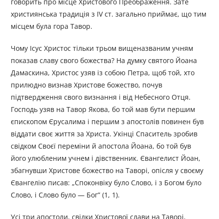
говорить про місце Христового Преображення. Зате
християнська традиція з IV ст. загально приймає, що тим
місцем була гора Тавор.
Чому Ісус Христос тільки трьом вищеназваним учням
показав славу свого божества? На думку святого Йоана
Дамаскина, Христос узяв із собою Петра, щоб той, хто
прилюдно визнав Христове божество, почув
підтвердження свого визнання і від Небесного Отця.
Господь узяв на Тавор Якова, бо той мав бути першим
єпископом Єрусалима і першим з апостолів повинен був
віддати своє життя за Христа. Укінці Спаситель зробив
свідком Своєї переміни й апостола Йоана, бо той був
його улюбленим учнем і дівственник. Євангелист Йоан,
збагнувши Христове божество на Таворі, опісля у своєму
Євангелію писав: „Споконвіку було Слово, і з Богом було
Слово, і Слово було — Бог” (1, 1).
Усі три апостоли, свідки Христової слави на Таворі,