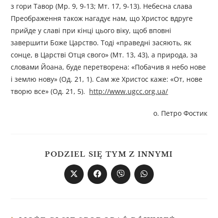
з гори Тавор (Мр. 9, 9-13; Мт. 17, 9-13). Небесна слава
Преображення також нагадує нам, що Христос вдруге
прийде у славі при кінці цього віку, щоб вповні
завершити Боже Царство. Тоді «праведні засяють, як
сонце, в Царстві Отця свого» (Мт. 13, 43), а природа, за
словами Йоана, буде перетворена: «Побачив я небо нове
і землю нову» (Од. 21, 1). Сам же Христос каже: «От, нове
творю все» (Од. 21, 5).
http://www.ugcc.org.ua/
о. Петро Фостик
PODZIEL SIĘ TYM Z INNYMI