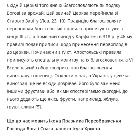
Східній Церкві того дня їх благословляють як подяку
Богові за врожай. Цей звичай Церква перейняла зі
Старого Завіту (Лев. 23, 10). Традицію благословляти
первоплоди Апостольські правила приписують уже з
кінця ІІІ ст., а помісний синод у Карфагені в 318 р. у 46-му
правилі подає приписи щодо принесення первоплодів
до церкви. Починаючи з IV ст. Апостольські правила
приписують спеціальну молитву на їх благословення, а VІ
Вселенський собор говорить про благословення
винограду і пшениці. Оскільки в нас, в Україні, у цей час
виноград ще не всюди дозріває, його було замінено
іншими фруктами або, як ми спостерігаємо сьогодні, до
нього додають ще якісь фрукти, наприклад, яблука,
груші, сливи [5].
Що до нас мовить ікона Празника Переображення
Господа Бога і Спаса нашого Ісуса Христа