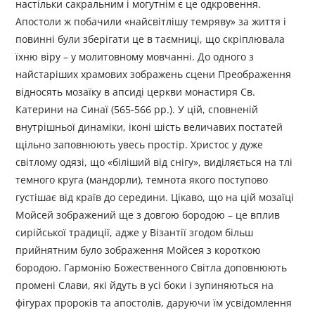
настільки сакральним і могутнім є це одкровення.
Апостоли ж побачили «найсвітлішу темряву» за життя і
повинні були зберігати це в таємниці, що скріплювала
їхню віру – у молитовному мовчанні. До одного з
найстаріших храмових зображень сцени Преображення
відносять мозаїку в апсиді церкви монастиря Св.
Катерини на Синаї (565-566 рр.). У цій, сповненій
внутрішньої динаміки, іконі шість величавих постатей
щільно заповнюють увесь простір. Христос у дуже
світлому одязі, що «біліший від снігу», виділяється на тлі
темного круга (мандорли), темнота якого поступово
густішає від країв до середини. Цікаво, що на цій мозаїці
Мойсей зображений ще з довгою бородою – це вплив
сирійської традиції, адже у Візантії згодом більш
прийнятним було зображення Мойсея з короткою
бородою. Гармонію Божественного Світла доповнюють
промені Слави, які йдуть в усі боки і зупиняються на
фігурах пророків та апостолів, даруючи їм усвідомлення