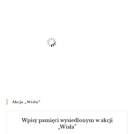
Akcja „Wisła”
Wpisy pamięci wysiedlonym w akcji
„Wisła”