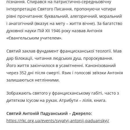
пізнання. Спирався на патристично-середньовічну
інтерпретацію Святого Писання, пропонуючи чотири
рівні прочитання: буквальний, алегоричний, моральний
і анагогічний (вказує на мету – життя вічне). За багатство
духовної науки Пій ХІІ 1946 року назвав Антонія
«Євангельським учителем».
Святий заклав фундамент францисканської теології. Мав
дар білокації, читання людських душ, пророкування.
Його життя закінчилося в усамітненні. Канонізований
через 352 дні після смерті. Язик і голосові зв’язки Антонія
залишаються нетлінними.
Зображають святого у францисканському габіті, часто з
дитятком Ісусом на руках. Атрибути – лілія, книга.
Святий Антоній Падуанський – Джерело:
https://rkc.org.ua/events/svyatyj-antonij-paduanskyj/