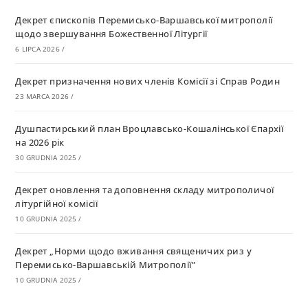
Декрет єпископів Перемисько-Варшавської митрополії
щодо звершування Божественної Літургії
6 LIPCA 2026
/
Декрет призначення нових членів Комісії зі Справ Родин
23 MARCA 2026
/
Душпастирський план Вроцлавсько-Кошалінської Єпархії
на 2026 рік
30 GRUDNIA 2025
/
Декрет оновлення та доповнення складу митрополичої
літургійної комісії
10 GRUDNIA 2025
/
Декрет „Норми щодо вживання священичих риз у
Перемисько-Варшавській Митрополії”
10 GRUDNIA 2025
/