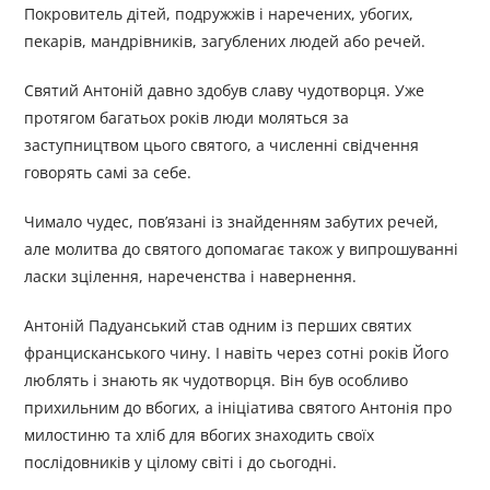
Покровитель дітей, подружжів і наречених, убогих,
пекарів, мандрівників, загублених людей або речей.
Святий Антоній давно здобув славу чудотворця. Уже
протягом багатьох років люди моляться за
заступництвом цього святого, а численні свідчення
говорять самі за себе.
Чимало чудес, пов’язані із знайденням забутих речей,
але молитва до святого допомагає також у випрошуванні
ласки зцілення, нареченства і навернення.
Антоній Падуанський став одним із перших святих
францисканського чину. І навіть через сотні років Його
люблять і знають як чудотворця. Він був особливо
прихильним до вбогих, а ініціатива святого Антонія про
милостиню та хліб для вбогих знаходить своїх
послідовників у цілому світі і до сьогодні.