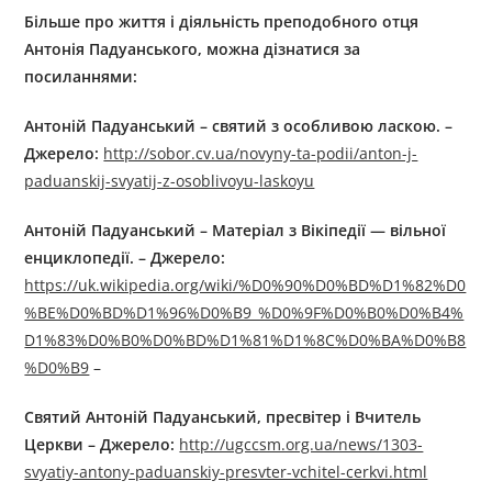
Більше про життя і діяльність
преподобного отця
Антонія Падуанського
, можна дізнатися за
посиланнями:
Антоній Падуанський – святий з особливою ласкою. –
Джерел
o
:
http://sobor.cv.ua/novyny-ta-podii/anton-j-
paduanskij-svyatij-z-osoblivoyu-laskoyu
Антоній Падуанський – Матеріал з Вікіпедії — вільної
енциклопедії. –
Джерел
o
:
https://uk.wikipedia.org/wiki/%D0%90%D0%BD%D1%82%D0
%BE%D0%BD%D1%96%D0%B9_%D0%9F%D0%B0%D0%B4%
D1%83%D0%B0%D0%BD%D1%81%D1%8C%D0%BA%D0%B8
%D0%B9
–
Святий Антоній Падуанський, пресвітер і Вчитель
Церкви –
Джерел
o
:
http://ugccsm.org.ua/news/1303-
svyatiy-antony-paduanskiy-presvter-vchitel-cerkvi.html