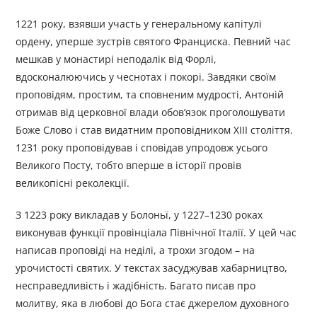
1221 року, взявши участь у генеральному капітулі
ордену, уперше зустрів святого Франциска. Певний час
мешкав у монастирі неподалік від Форлі,
вдосконалюючись у чеснотах і покорі. Завдяки своїм
проповідям, простим, та сповненим мудрості, Антоній
отримав від церковної влади обов’язок проголошувати
Боже Слово і став видатним проповідником ХІІІ століття.
1231 року проповідував і сповідав упродовж усього
Великого Посту, тобто вперше в історії провів
великопісні реколекції.
З 1223 року викладав у Болоньї, у 1227–1230 роках
виконував функції провінціала Північної Італії. У цей час
написав проповіді на неділі, а трохи згодом – на
урочистості святих. У текстах засуджував хабарництво,
несправедливість і жадібність. Багато писав про
молитву, яка в любові до Бога стає джерелом духовного