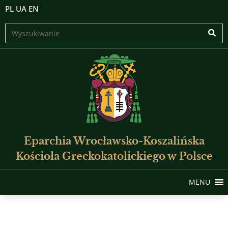
PL
UA
EN
Eparchia Wrocławsko-Koszalińska
Kościoła Greckokatolickiego w Polsce
MENU