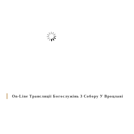
On-Line Трансляції Богослужінь З Собору У Вроцлаві