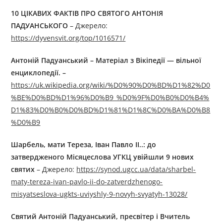
10 ЦІКАВИХ ФАКТІВ ПРО СВЯТОГО АНТОНІЯ
ПАДУАНСЬКОГО
– Джерелo:
https://dyvensvit.org/top/1016571/
Антоній Падуанський – Матеріал з Вікіпедії — вільної
енциклопедії. –
https://uk.wikipedia.org/wiki/%D0%90%D0%BD%D1%82%D0
%BE%D0%BD%D1%96%D0%B9_%D0%9F%D0%B0%D0%B4%
D1%83%D0%B0%D0%BD%D1%81%D1%8C%D0%BA%D0%B8
%D0%B9
Шарбель, мати Тереза, Іван Павло ІІ..: до
затвердженого Місяцеслова УГКЦ увійшли 9 нових
святих
– Джерелo:
https://synod.ugcc.ua/data/sharbel-
maty-tereza-ivan-pavlo-ii-do-zatverdzhenogo-
misyatseslova-ugkts-uviyshly-9-novyh-svyatyh-13028/
Святий Антоній Падуанський, пресвітер і Вчитель