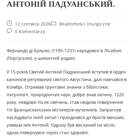
АНТОНІЙ ПАДУАНСЬКИЙ.
12 czerwca 2026
Wiadomości liturgiczne
0 Komentarzy
Фернандо ді Бульоєс (1195–1231) народився в Лісабоні
(Португалія), у шляхетній родині.
У 15 років Святий Антоній Падуанський вступив в орден
каноніків регулярних святого Августина, далі навчався в
Коїмбрі. Отримав грунтовні знання з біблістики,
патрології, природничих наук, добре знав латину. 1220
року, невдовзі після свячень, став свідком повернення
тіл францисканських місіонерів-мучеників. Запрагнув
наслідувати їхній запал і приєднався до братів менших,
узявши ім’я Антоній. Одразу був висланий на місію,
однак повернувся через стан здоров’я.