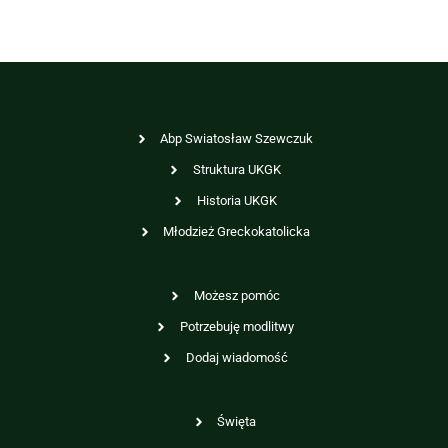
Abp Swiatosław Szewczuk
Struktura UKGK
Historia UKGK
Młodzież Greckokatolicka
Możesz pomóc
Potrzebuję modlitwy
Dodaj wiadomość
Święta