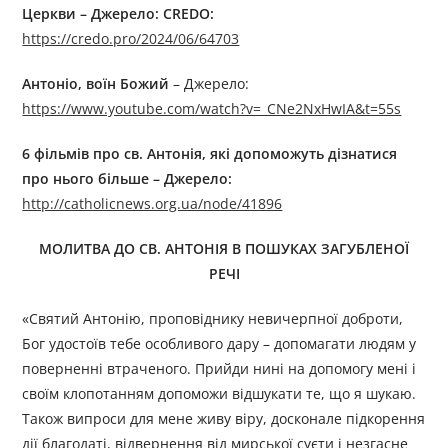
Церкви – Джерело:
CREDO
:
https://credo.pro/2024/06/64703
Антоніо, воїн Божий
– Джерелo:
https://www.youtube.com/watch?v=_CNe2NxHwIA&t=55s
6 фільмів про св. Антонія, які допоможуть дізнатися
про нього більше –
Джерел
o
:
http://catholicnews.org.ua/node/41896
МОЛИТВА ДО СВ. АНТОНІЯ В ПОШУКАХ ЗАГУБЛЕНОЇ
РЕЧІ
«Святий Антонію, проповіднику невичерпної доброти,
Бог удостоїв тебе особливого дару – допомагати людям у
поверненні втраченого. Прийди нині на допомогу мені і
своїм клопотанням допоможи відшукати те, що я шукаю.
Також випроси для мене живу віру, досконале підкорення
дії благодаті, відвернення від мирської суєти і незгасне