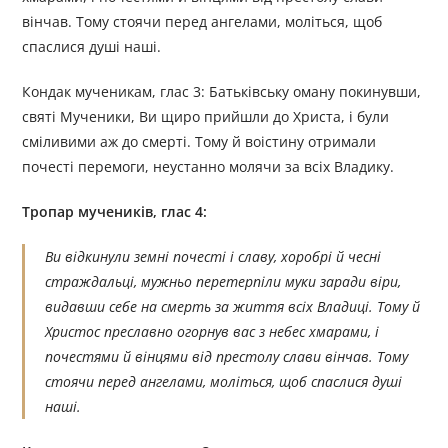
вінчав. Тому стоячи перед ангелами, моліться, щоб
спаслися душі наші.
Кондак мученикам, глас 3: Батьківську оману покинувши,
святі Мученики, Ви щиро прийшли до Христа, і були
сміливими аж до смерті. Тому й воістину отримали
почесті перемоги, неустанно молячи за всіх Владику.
Тропар мучеників, глас 4:
Ви відкинули земні почесті і славу, хоробрі й чесні
страждальці, мужньо перетерпіли муки заради віри,
видавши себе на смерть за життя всіх Владиці. Тому й
Христос преславно огорнув вас з небес хмарами, і
почестями й вінцями від престолу слави вінчав. Тому
стоячи перед ангелами, моліться, щоб спаслися душі
наші.