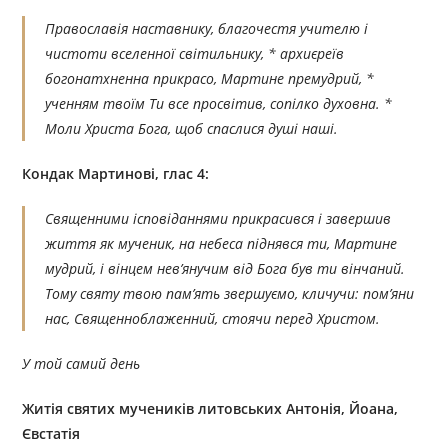
Православія наставнику, благочестя учителю і
чистоти вселенної світильнику, * архиєреїв
богонатхненна прикрасо, Мартине премудрий, *
ученням твоїм Ти все просвітив, сопілко духовна. *
Моли Христа Бога, щоб спаслися душі наші.
Кондак Мартинові, глас 4:
Священними ісповіданнями прикрасився і завершив
життя як мученик, на небеса піднявся ти, Мартине
мудрий, і вінцем нев’янучим від Бога був ти вінчаний.
Тому святу твою пам’ять звершуємо, кличучи: пом’яни
нас, Священноблаженний, стоячи перед Христом.
У той самий день
Житія святих мучеників литовських Антонія, Йоана,
Євстатія