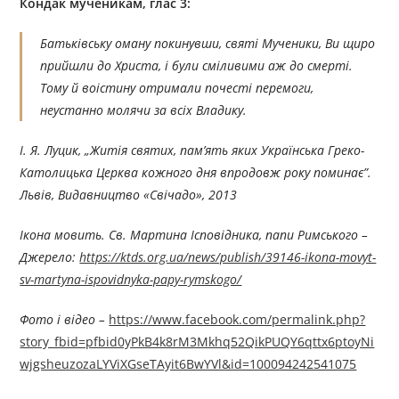
Кондак мученикам, глас 3:
Батьківську оману покинувши, святі Мученики, Ви щиро
прийшли до Христа, і були сміливими аж до смерті.
Тому й воістину отримали почесті перемоги,
неустанно молячи за всіх Владику.
І. Я. Луцик, „Житія святих, пам’ять яких Українська Греко-
Католицька Церква кожного дня впродовж року поминає”.
Львів, Видавництво «Свічадо», 2013
Ікона мовить. Св. Мартина Ісповідника, папи Римського –
Джерелo:
https://ktds.org.ua/news/publish/39146-ikona-movyt-
sv-martyna-ispovidnyka-papy-rymskogo/
Фото і відео –
https://www.facebook.com/permalink.php?
story_fbid=pfbid0yPkB4k8rM3Mkhq52QikPUQY6qttx6ptoyNi
wjgsheuzozaLYViXGseTAyit6BwYVl&id=100094242541075