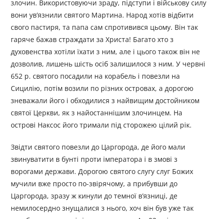
злочин. Використовуючи зраду, підступи і військову силу
вони ув’язнили святого Мартина. Народ хотів відбити
свого пастиря, та папа сам спротивився цьому. Він так
гаряче бажав страждати за Христа! Багато хто з
духовенства хотіли їхати з ним, але і цього також він не
дозволив, лишень шість осіб залишилося з ним. У червні
652 р. святого посадили на корабель і повезли на
Сицилію, потім возили по різних островах, а дорогою
зневажали його і обходилися з найвищим достойником
святої Церкви, як з найостаннішим злочинцем. На
острові Наксос його тримали під сторожею цілий рік.
Звідти святого повезли до Царгорода, де його мали
звинуватити в бунті проти імператора і в змові з
ворогами держави. Дорогою святого слугу слуг Божих
мучили вже просто по-звірячому, а прибувши до
Царгорода, зразу ж кинули до темної в’язниці, де
немилосердно знущалися з нього, хоч він був уже так