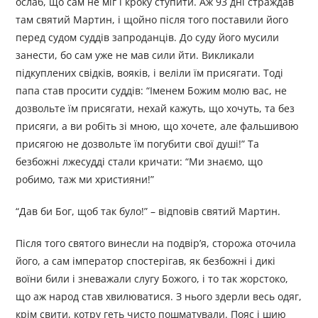
ослаб, що сам не міг і кроку ступити. Аж 93 дні страждав
там святий Мартин, і щойно після того поставили його
перед судом суддів запроданців. До суду його мусили
занести, бо сам уже не мав сили йти. Викликали
підкуплених свідків, вояків, і веліли їм присягати. Тоді
папа став просити суддів: “Іменем Божим молю вас, не
дозвольте їм присягати, нехай кажуть, що хочуть, та без
присяги, а ви робіть зі мною, що хочете, але фальшивою
присягою не дозвольте їм погубити свої душі!” Та
безбожні лжесудді стали кричати: “Ми знаємо, що
робимо, таж ми християни!”
“Дав би Бог, щоб так було!” – відповів святий Мартин.
Після того святого винесли на подвір’я, сторожа оточила
його, а сам імператор спостерігав, як безбожні і дикі
воїни били і зневажали слугу Божого, і то так жорстоко,
що аж народ став хвилюватися. З нього здерли весь одяг,
крім свити, котру геть чисто пошматували. Пояс і шию