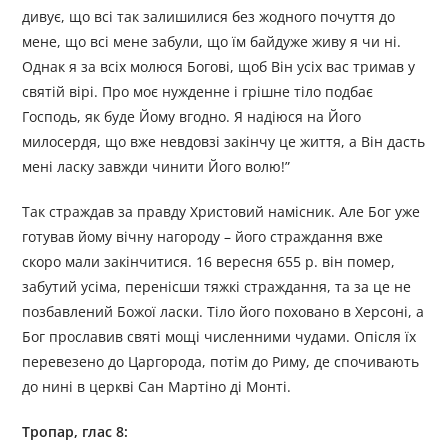
дивує, що всі так залишилися без жодного почуття до
мене, що всі мене забули, що їм байдуже живу я чи ні.
Однак я за всіх молюся Богові, щоб Він усіх вас тримав у
святій вірі. Про моє нужденне і грішне тіло подбає
Господь, як буде Йому вгодно. Я надіюся на Його
милосердя, що вже невдовзі закінчу це життя, а Він дасть
мені ласку завжди чинити Його волю!”
Так страждав за правду Христовий намісник. Але Бог уже
готував йому вічну нагороду – його страждання вже
скоро мали закінчитися. 16 вересня 655 р. він помер,
забутий усіма, перенісши тяжкі страждання, та за це не
позбавлений Божої ласки. Тіло його поховано в Херсоні, а
Бог прославив святі мощі численними чудами. Опісля їх
перевезено до Царгорода, потім до Риму, де спочивають
до нині в церкві Сан Мартіно ді Монті.
Тропар, глас 8: