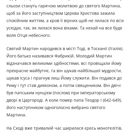
сльози стануть гарячою молитвою до святого Мартина,
щоб за його заступництвом Церква Христова зажила
спокійним життям, а кров її вірних щоб не лилася по всіх
усюдах, так, як лилася вона віками. Та нехай на все буде
воля Отця небесного.
Святий Мартин народився в місті Тоді, в Тосканії (Італія).
Його батько називався Фабрикій. Молодий Мартин
відзначався великими здібностями, всі провіщали йому
прекрасне майбутнє, та він шукав найбільшої мудрости,
шукав Ісуса і прагнув лиш Йому служити. Він подався до
Риму і тут став дияконом, а потім священиком. Він двічі
був папським нунцієм (послом) при імператорському
дворі в Царгороді. А коли помер папа Теодор I (642-649),
його наступником одноголосно вибрано святого
Мартина.
На Сході вже тривалий час ширилася єресь монотелітів,