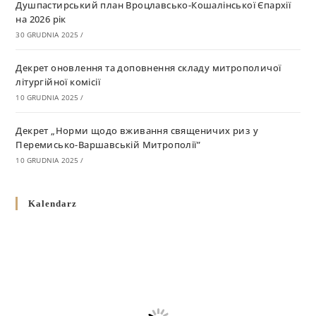
Душпастирський план Вроцлавсько-Кошалінської Єпархії
на 2026 рік
30 GRUDNIA 2025
/
Декрет оновлення та доповнення складу митрополичої
літургійної комісії
10 GRUDNIA 2025
/
Декрет „Норми щодо вживання священичих риз у
Перемисько-Варшавській Митрополії”
10 GRUDNIA 2025
/
Декрет про відзначення Великодня і всіх рухомих свят за
Kalendarz
григоріанським календарем
10 GRUDNIA 2025
/
Декрет проголошення та оприлюдення постанов Синоду
Єпископів УГКЦ як зобов’язуючі на території
Вроцлавсько-Кошалінської Єпархії
5 LISTOPADA 2025
/