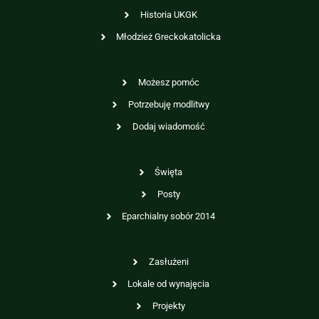
Historia UKGK
Młodzież Greckokatolicka
Możesz pomóc
Potrzebuję modlitwy
Dodaj wiadomość
Święta
Posty
Eparchialny sobór 2014
Zasłużeni
Lokale od wynajęcia
Projekty