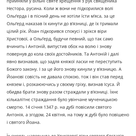
прийняли у Вільні святе хрещення з рук священика
Нестора, русина. Коли ж вони не підкорилися волі
Ольґерда і в пісний день не хотіли їсти м’яса, за це
Ольґерд наказав їх кинути до в’язниці, де їх тримали
цілий рік. Йоан підкорився спокусі і зрікся віри
Христової, а Ольґерд, будучи певний, що так само
вчинить і Антоній, випустив обох на волю і знову
повернув до кола своїх достойників. Та Антоній і далі
явно визнавав, що задля княжої ласки не переступить
Божого закону. І за це його знову кинули у в’язницю. А
Йоанові совість не давала спокою, тож і він став перед
князем і, розкаюючись у своєму гріху, визнав Ісуса. Й
обидва брати знову разом страждали у в’язниці. Їхнє
кількалітнє страждання було увінчане мученицькою
смертю. 14 січня 1347 р. на дубі повісили святого
Антонія, а згодом, 24 квітня, на тому ж дубі було повішено
і святого Йоана.
Їх смерть навернула до Христової віри святого Євстатія,