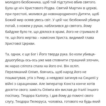
молодого безбожника, щоб той підступно вбив святого.
Була це ніч Христового Різдва. Святий Мартин в церкві,
при престолі, молився до новонародженого Дитяти, щоб
Божий мир осяяв увесь світ. У цей час безбожний убивця
потай, з ножем у руках, наблизився до святого, йому
байдуже було те, що діялося в храмі, його не стримало й
те, що його жертва – намісник Христа, видимий глава
Христової Церкви.
Та, однак, є ще Бог і Його тверда рука. Бо коли убивця-
душогубець ось-ось уже мав сповнити страшний злочин,
як нараз сліпота спала на його очі. Він осліп.
Переляканий Олімп, боячись, щоб народ його не
пошматував, утік з Риму, а невдовзі загинув на Сицилії у
війні з сарацинами. Але імператор Конста конче хотів
досягти свого; замість Олімпа він вислав до Італії іншого
посіпаку, Теодора Каліопу, і дав йому до помочі свого
слугу, Теодора Пелюруса, чоловіка, готового на будь-який