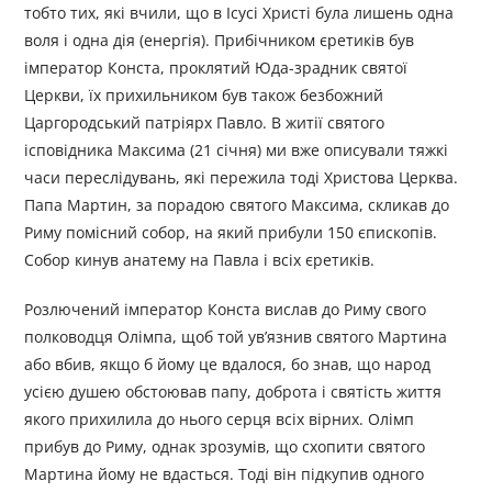
тобто тих, які вчили, що в Ісусі Христі була лишень одна
воля і одна дія (енергія). Прибічником єретиків був
імператор Конста, проклятий Юда-зрадник святої
Церкви, їх прихильником був також безбожний
Царгородський патріярх Павло. В житії святого
ісповідника Максима (21 січня) ми вже описували тяжкі
часи переслідувань, які пережила тоді Христова Церква.
Папа Мартин, за порадою святого Максима, скликав до
Риму помісний собор, на який прибули 150 єпископів.
Собор кинув анатему на Павла і всіх єретиків.
Розлючений імператор Конста вислав до Риму свого
полководця Олімпа, щоб той ув’язнив святого Мартина
або вбив, якщо б йому це вдалося, бо знав, що народ
усією душею обстоював папу, доброта і святість життя
якого прихилила до нього серця всіх вірних. Олімп
прибув до Риму, однак зрозумів, що схопити святого
Мартина йому не вдасться. Тоді він підкупив одного