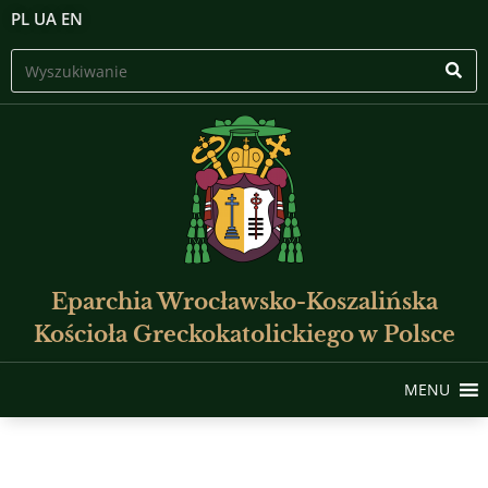
PL
UA
EN
Eparchia Wrocławsko-Koszalińska
Kościoła Greckokatolickiego w Polsce
MENU