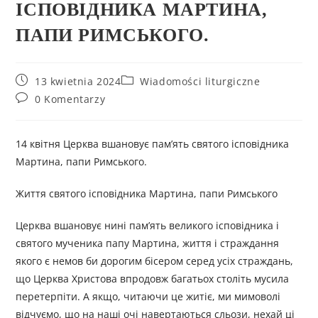
ІСПОВІДНИКА МАРТИНА,
ПАПИ РИМСЬКОГО.
13 kwietnia 2024
Wiadomości liturgiczne
0 Komentarzy
14 квітня Церква вшановує пам’ять святого ісповідника
Мартина, папи Римського.
Життя святого ісповідника Мартина, папи Римського
Церква вшановує нині пам’ять великого ісповідника і
святого мученика папу Мартина, життя і страждання
якого є немов би дорогим бісером серед усіх страждань,
що Церква Христова впродовж багатьох століть мусила
перетерпіти. А якщо, читаючи це житіє, ми мимоволі
відчуємо, що на наші очі навертаються сльози, нехай ці