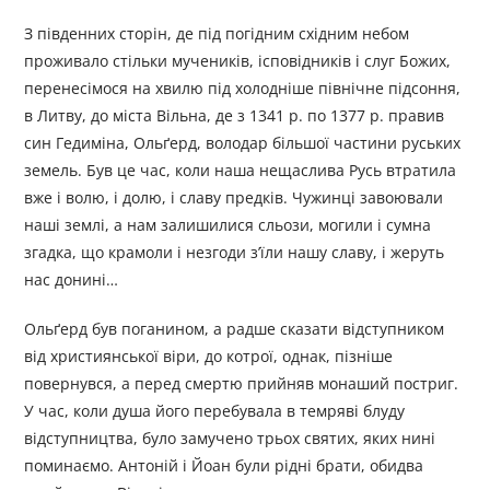
З південних сторін, де під погідним східним небом
проживало стільки мучеників, ісповідників і слуг Божих,
перенесімося на хвилю під холодніше північне підсоння,
в Литву, до міста Вільна, де з 1341 р. по 1377 р. правив
син Гедиміна, Ольґерд, володар більшої частини руських
земель. Був це час, коли наша нещаслива Русь втратила
вже і волю, і долю, і славу предків. Чужинці завоювали
наші землі, а нам залишилися сльози, могили і сумна
згадка, що крамоли і незгоди з’їли нашу славу, і жеруть
нас донині…
Ольґерд був поганином, а радше сказати відступником
від християнської віри, до котрої, однак, пізніше
повернувся, а перед смертю прийняв монаший постриг.
У час, коли душа його перебувала в темряві блуду
відступництва, було замучено трьох святих, яких нині
поминаємо. Антоній і Йоан були рідні брати, обидва