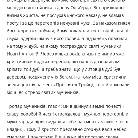
молодого достойника з двору Ольґерда. Він прилюдно
визнав Христа, не послухав княжого наказу, не зламав
посту і за це перетерпів нечувані муки. За наказом князя
його жорстоко побили, йому поламали кості, відрізали ніс
і вуха, здерли шкіру з його голови, а під кінець повісили
на тому ж дубі, на якому постраждали святі мученики
Йоан і Антоній. Через кілька років князь не чинив уже
християнам жодних перепон; він навіть дозволив їм
зрізати той дуб, а треба знати, що у литовців дуб був
деревом, посвяченим їх богам. На тому місці християни
звели церкву на честь Пресвятої Тройці, і в ній поховали
мощі всіх трьох святих мучеників.
Тропар мучеників, глас 4: Ви відкинули земні почесті і
славу, хоробрі й чесні страждальці, мужньо перетерпіли
муки заради віри, видавши себе на смерть за життя всіх
Владиці. Тому й Христос преславно огорнув вас з небес
хмарами, і почестями й вінцями від престолу слави