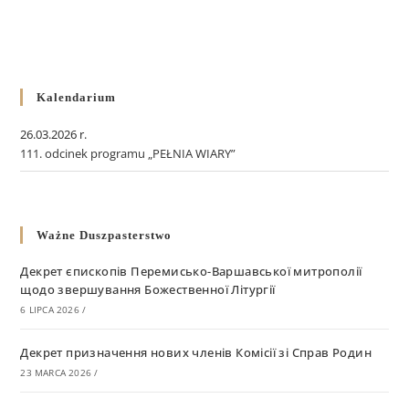
Kalendarium
26.03.2026 r.
111. odcinek programu „PEŁNIA WIARY”
Ważne Duszpasterstwo
Декрет єпископів Перемисько-Варшавської митрополії
щодо звершування Божественної Літургії
6 LIPCA 2026
/
Декрет призначення нових членів Комісії зі Справ Родин
23 MARCA 2026
/