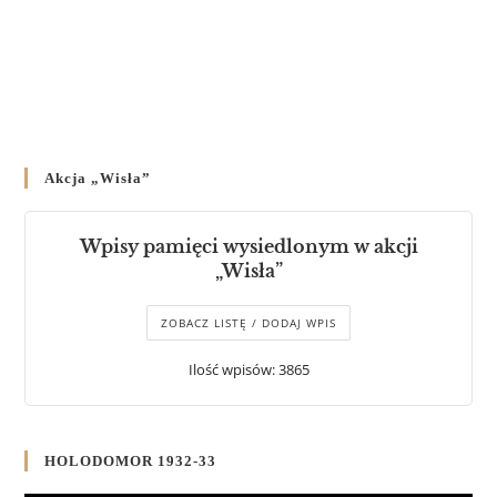
Akcja „Wisła”
Wpisy pamięci wysiedlonym w akcji
„Wisła”
ZOBACZ LISTĘ / DODAJ WPIS
Ilość wpisów: 3865
HOLODOMOR 1932-33