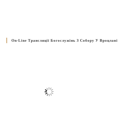
On-Line Трансляції Богослужінь З Собору У Вроцлаві