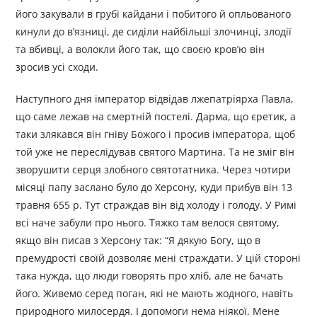
його закували в грубі кайдани і побитого й опльованого
кинули до в’язниці, де сиділи найбільші злочинці, злодії
та вбивці, а волокли його так, що своєю кров’ю він
зросив усі сходи.
Наступного дня імператор відвідав лжепатріярха Павла,
що саме лежав на смертній постелі. Дарма, що єретик, а
таки злякався він гніву Божого і просив імператора, щоб
той уже не переслідував святого Мартина. Та не зміг він
зворушити серця злобного святотатника. Через чотири
місяці папу заслано було до Херсону, куди прибув він 13
травня 655 р. Тут страждав він від холоду і голоду. У Римі
всі наче забули про нього. Тяжко там велося святому,
якщо він писав з Херсону так: “Я дякую Богу, що в
премудрості своїй дозволяє мені страждати. У цій стороні
така нужда, що люди говорять про хліб, але не бачать
його. Живемо серед поган, які не мають жодного, навіть
природного милосердя. І допомоги нема ніякої. Мене