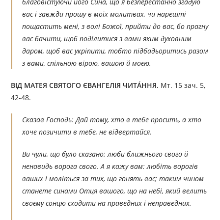
благовістуючи його Сина, що я безперестанно згадую
вас і завжди прошу в моїх молитвах, чи нарешті
пощастить мені, з волі Божої, прийти до вас, бо прагну
вас бачити, щоб поділитися з вами яким духовним
даром, щоб вас укріпити, тобто підбадьоритись разом
з вами, спільною вірою, вашою й моєю.
ВІД МАТЕЯ СВЯТОГО ЄВАНГЕЛІЯ ЧИТÁННЯ.
Мт. 15 зач. 5,
42-48.
Сказав Господь: Дай тому, хто в тебе просить, а хто
хоче позичити в тебе, не відвертайся.
Ви чули, що було сказано: люби ближнього свого й
ненавидь ворога свого. А я кажу вам: любіть ворогів
ваших і моліться за тих, що гонять вас; таким чином
станете синами Отця вашого, що на небі, який велить
своєму сонцю сходити на праведних і неправедних.