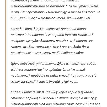
появилась у твоїх апостолах,* прийнявши
різноманітність мов за похмілля.* Та ми, утверджені
ними, безперестанно кличемо:* Духа твого Святого не
відійми від нас,* – молимось тобі, Людинолюбче!
Господи, прихід Духа Святого* наповнив твоїх
апостолів* і навчив їх говорити іншими мовами;*
невірним це чудо здавалось похміллям,* вірним же
стало засобом спасіння.* Тож і нас сподоби його
просвічення* – молимось тобі, Людинолюбче.
Ца́рю небе́сний, утіши́телю, Ду́ше íстини,* що всю́ди
єси́ і все наповня́єш,* скарбни́це благ і життя́
пода́телю,* прийди́, і всели́ся в нас,* і очи́сти нас від
уся́кої скве́рни,* і спаси́, благи́й, ду́ші на́ші.
Сла́ва: і ни́ні:
(г. 8):
В давнину через горде й зухвале
стовпотворіння,* Господь помішав мови,* а тепер у
різноманітності мов дав пізнати свою славу.* Там Бог