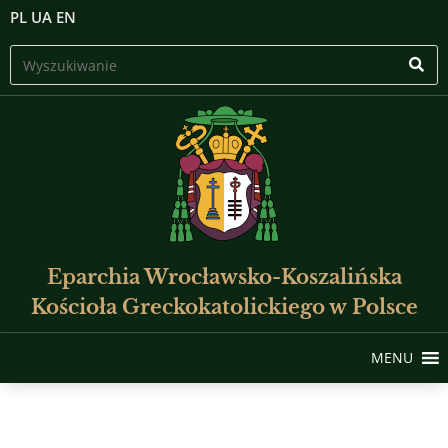
PL
UA
EN
Eparchia Wrocławsko-Koszalińska
Kościoła Greckokatolickiego w Polsce
MENU