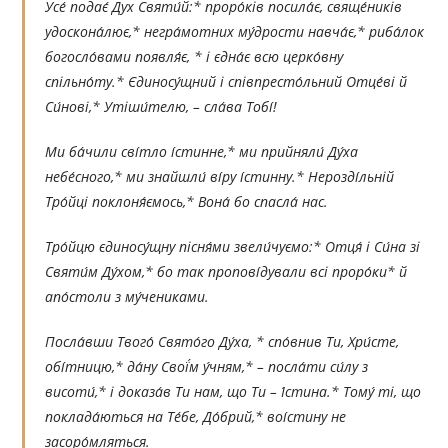
Усе́ подає́ Дух Святи́й:* проро́ків посила́є, свяще́ників
удоскона́лює,* негра́мотних му́дрости навча́є,* риба́лок
богосло́вами появля́є, * і єдна́є всю церко́вну
спільно́ту.* Єдиносу́щний і співпресто́льний Отце́ві й
Си́нові,* Утіши́телю, – сла́ва Тобі́!
Ми ба́чили сві́тло і́стинне,* ми прийняли́ Ду́ха
небе́сного,* ми знайшли́ ві́ру і́стинну.* Нерозді́льній
Тро́йці поклоня́ємось,* Вона́ бо спасла́ нас.
Тро́йцю єдиносу́щну пісня́ми звели́чуємо:* Отця́ і Си́на зі
Святи́м Ду́хом,* бо так пропові́дували всі проро́ки* й
апо́столи з му́чениками.
Посла́вши Твого́ Свято́го Ду́ха, * спо́внив Ти, Хри́сте,
обі́тницю,* да́ну Свої́м у́чням,* – посла́ти си́лу з
висоти́,* і доказа́в Ти нам, що Ти – І́стина.* Тому́ ті, що
поклада́ються на Те́бе, До́брий,* воі́стину не
засоро́мляться.