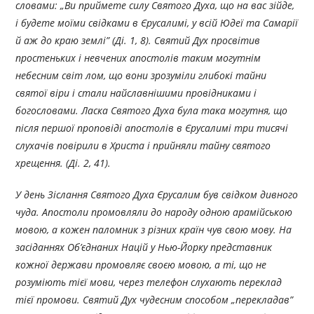
словами: „Ви приймете силу Святого Духа, що на вас зійде,
і будете моїми свідками в Єрусалимі, у всій Юдеї та Самарії
й аж до краю землі” (Ді. 1, 8). Святий Дух просвітив
простеньких і невчених апостолів таким могутнім
небесним світ лом, що вони зрозуміли глибокі тайни
святої віри і стали найславнішими провідниками і
богословами. Ласка Святого Духа була така могутня, що
після першої проповіді апостолів в Єрусалимі три тисячі
слухачів повірили в Христа і прийняли тайну святого
хрещення. (Ді. 2, 41).
У день Зіслання Святого Духа Єрусалим був свідком дивного
чуда. Апостоли промовляли до народу одною арамійською
мовою, а кожен паломник з різних країн чув свою мову. На
засіданнях Об’єднаних Націй у Нью-Йорку представник
кожної держави промовляє своєю мовою, а ті, що не
розуміють тієї мови, через телефон слухають переклад
тієї промови. Святий Дух чудесним способом „перекладав”