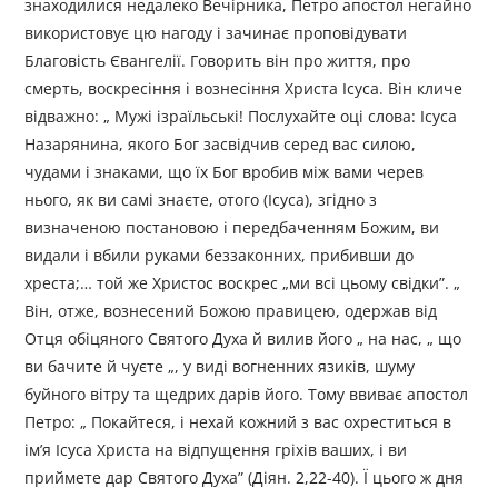
знаходилися недалеко Вечірника, Петро апостол негайно
використовує цю нагоду і зачинає проповідувати
Благовість Євангелії. Говорить він про життя, про
смерть, воскресіння і вознесіння Христа Ісуса. Він кличе
відважно: „ Мужі ізраїльські! Послухайте оці слова: Ісуса
Назарянина, якого Бог засвідчив серед вас силою,
чудами і знаками, що їх Бог вробив між вами черев
нього, як ви самі знаєте, отого (Ісуса), згідно з
визначеною постановою і передбаченням Божим, ви
видали і вбили руками беззаконних, прибивши до
хреста;… той же Христос воскрес „ми всі цьому свідки”. „
Він, отже, вознесений Божою правицею, одержав від
Отця обіцяного Святого Духа й вилив його „ на нас, „ що
ви бачите й чуєте „, у виді вогненних язиків, шуму
буйного вітру та щедрих дарів його. Тому ввиває апостол
Петро: „ Покайтеся, і нехай кожний з вас охреститься в
ім’я Ісуса Христа на відпущення гріхів ваших, і ви
приймете дар Святого Духа” (Діян. 2,22-40). Ї цього ж дня