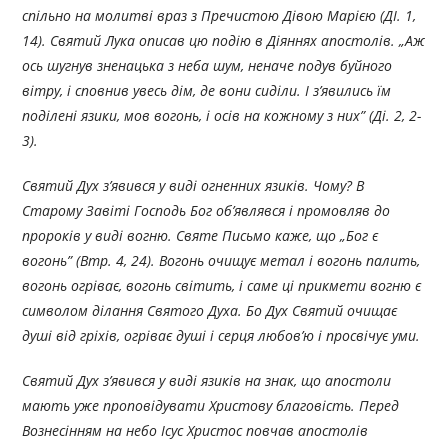
спільно на молитві враз з Пречистою Дівою Марією (ДІ. 1,
14). Святий Лука описав цю подію в Діяннях апостолів. „Аж
ось шугнув зненацька з неба шум, неначе подув буйного
вітру, і сповнив увесь дім, де вони сиділи. І з’явились їм
поділені язики, мов вогонь, і осів на кожному з них” (Ді. 2, 2-
3).
Святий Дух з’явився у виді огненних язиків. Чому? В
Старому Завіті Господь Бог об’являвся і промовляв до
пророків у виді вогню. Святе Письмо каже, що „Бог є
вогонь” (Втр. 4, 24). Вогонь очищує метал і вогонь палить,
вогонь огріває, вогонь світить, і саме ці прикмети вогню є
символом ділання Святого Духа. Бо Дух Святий очищає
душі від гріхів, огріває душі і серця любов’ю і просвічує уми.
Святий Дух з’явився у виді язиків на знак, що апостоли
мають уже проповідувати Христову благовість. Перед
Вознесінням на небо Ісус Христос повчав апостолів