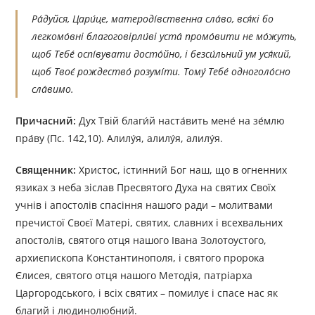
Ра́дуйся, Цари́це, матероді́вственна сла́во, вся́кі бо
легкомо́вні благоговірли́ві уста́ промо́вити не мо́жуть,
щоб Тебе́ оспі́вувати досто́йно, і безси́льний ум уся́кий,
щоб Твоє́ рождество́ розумі́ти. Тому́ Тебе́ одноголо́сно
сла́вимо.
Причасний:
Дух Твій благи́й наста́вить мене́ на зе́млю
пра́ву (Пс. 142,10). Алилу́я, алилу́я, алилу́я.
Священник:
Христос, істинний Бог наш, що в огненних
язиках з неба зіслав Пресвятого Духа на святих Своїх
учнів і апостолів спасіння нашого ради – молитвами
пречистої Своєї Матері, святих, славних і всехвальних
апостолів, святого отця нашого Івана Золотоустого,
архиєпископа Константинополя, і святого пророка
Єлисея, святого отця нашого Методія, патріарха
Царгородського, і всіх святих – помилує і спасе нас як
благий і людинолюбний.