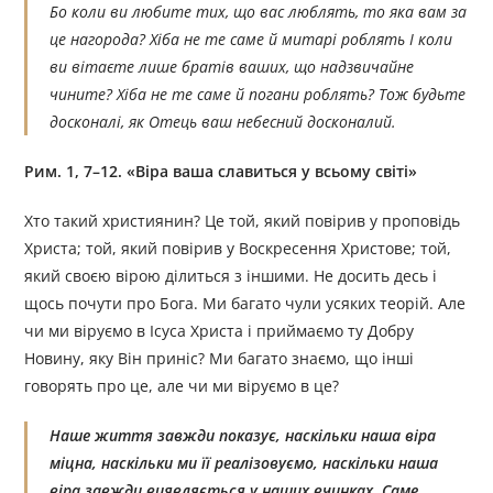
Бо коли ви любите тих, що вас люблять, то яка вам за
це нагорода? Хіба не те саме й митарі роблять І коли
ви вітаєте лише братів ваших, що надзвичайне
чините? Хіба не те саме й погани роблять? Тож будьте
досконалі, як Отець ваш небесний досконалий.
Рим. 1, 7–12. «Віра ваша славиться у всьому світі»
Хто такий християнин? Це той, який повірив у проповідь
Христа; той, який повірив у Воскресення Христове; той,
який своєю вірою ділиться з іншими. Не досить десь і
щось почути про Бога. Ми багато чули усяких теорій. Але
чи ми віруємо в Ісуса Христа і приймаємо ту Добру
Новину, яку Він приніс? Ми багато знаємо, що інші
говорять про це, але чи ми віруємо в це?
Наше життя завжди показує, наскільки наша віра
міцна, наскільки ми її реалізовуємо, наскільки наша
віра завжди виявляється у наших вчинках. Саме