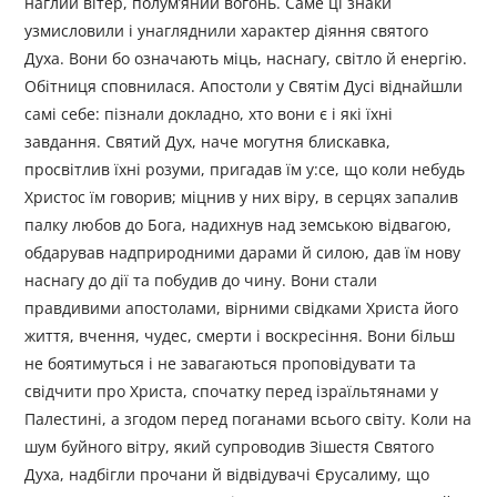
наглий вітер, полум’яний вогонь. Саме ці знаки
узмисловили і унагляднили характер діяння святого
Духа. Вони бо означають міць, наснагу, світло й енергію.
Обітниця сповнилася. Апостоли у Святім Дусі віднайшли
самі себе: пізнали докладно, хто вони є і які їхні
завдання. Святий Дух, наче могутня блискавка,
просвітлив їхні розуми, пригадав їм у:се, що коли небудь
Христос їм говорив; міцнив у них віру, в серцях запалив
палку любов до Бога, надихнув над земською відвагою,
обдарував надприродними дарами й силою, дав їм нову
наснагу до дії та побудив до чину. Вони стали
правдивими апостолами, вірними свідками Христа його
життя, вчення, чудес, смерти і воскресіння. Вони більш
не боятимуться і не завагаються проповідувати та
свідчити про Христа, спочатку перед ізраїльтянами у
Палестині, а згодом перед поганами всього світу. Коли на
шум буйного вітру, який супроводив Зішестя Святого
Духа, надбігли прочани й відвідувачі Єрусалиму, що