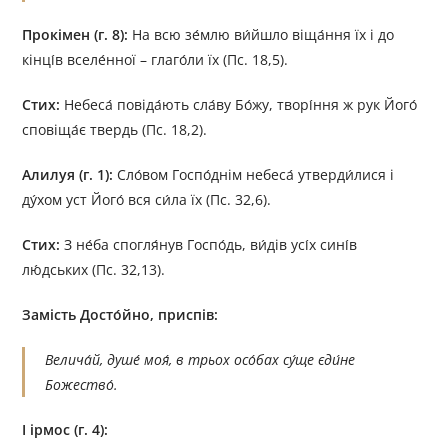
Прокімен (г. 8):
На всю зе́млю ви́йшло віща́ння їх і до
кінці́в вселе́нної – глаго́ли їх (Пс. 18,5).
Стих:
Небеса́ повіда́ють сла́ву Бо́жу, творі́ння ж рук Його́
сповіща́є твердь (Пс. 18,2).
Алилуя (г. 1):
Сло́вом Госпо́днім небеса́ утверди́лися і
ду́хом уст Його́ вся си́ла їх (Пс. 32,6).
Стих:
З не́ба спогля́нув Госпо́дь, ви́дів усі́х сині́в
лю́дських (Пс. 32,13).
Замість Досто́йно, приспів:
Велича́й, душе́ моя́, в трьох осо́бах су́ще єди́не
Божество́.
І ірмос (г. 4):