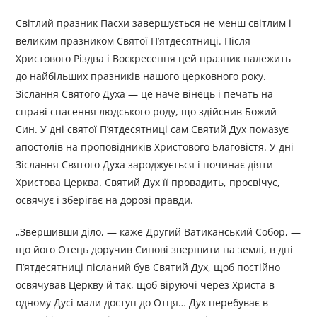
Світлий празник Пасхи завершується не менш світлим і
великим празником Святої П’ятдесятниці. Після
Христового Різдва і Воскресення цей празник належить
до найбільших празників нашого церковного року.
Зіслання Святого Духа — це наче вінець і печать на
справі спасення людського роду, що здійснив Божий
Син. У дні святої П’ятдесятниці сам Святий Дух помазує
апостолів на проповідників Христового Благовістя. У дні
Зіслання Святого Духа зароджується і починає діяти
Христова Церква. Святий Дух її провадить, просвічує,
освячує і зберігає на дорозі правди.
„Звершивши діло, — каже Другий Ватиканський Собор, —
що його Отець доручив Синові звершити на землі, в дні
П’ятдесятниці післаний був Святий Дух, щоб постійно
освячував Церкву й так, щоб віруючі через Христа в
одному Дусі мали доступ до Отця… Дух перебуває в