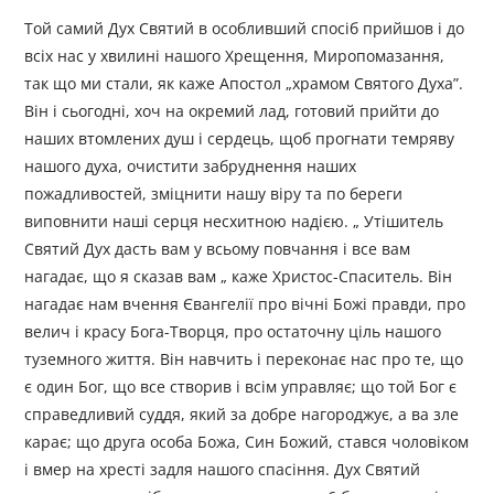
Той самий Дух Святий в особливший спосіб прийшов і до
всіх нас у хвилині нашого Хрещення, Миропомазання,
так що ми стали, як каже Апостол „храмом Святого Духа”.
Він і сьогодні, хоч на окремий лад, готовий прийти до
наших втомлених душ і сердець, щоб прогнати темряву
нашого духа, очистити забруднення наших
пожадливостей, зміцнити нашу віру та по береги
виповнити наші серця несхитною надією. „ Утішитель
Святий Дух дасть вам у всьому повчання і все вам
нагадає, що я сказав вам „ каже Христос-Спаситель. Він
нагадає нам вчення Євангелії про вічні Божі правди, про
велич і красу Бога-Творця, про остаточну ціль нашого
туземного життя. Він навчить і переконає нас про те, що
є один Бог, що все створив і всім управляє; що той Бог є
справедливий суддя, який за добре нагороджує, а ва зле
карає; що друга особа Божа, Син Божий, стався чоловіком
і вмер на хресті задля нашого спасіння. Дух Святий