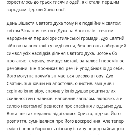
охрестилось до трьох тисяч людей, які стали першим
зародком Церкви Христової.
День Зішестя Святого Духа тому й є подвійним святом:
світом Зіслання святого Духа на Апостолів і святом
народження першої християнської громади. Дух Святий
зійшов на апостолів у виді вогня, бож вогонь найкращий
символ усіх наслідків діяння Святого Духа. Вогонь бо
проганяє темряву, очищує металі, запалює і перемінює
речовини. Він проникає всі речі й уподібнює їх до себе,
його могутнє полум’я знімається високо в гору. Дух
Святий, зійшовши на апостолів, очистив, зміцнив і
скріпив їхню віру, спалив у їхніх душах рештки злих
схильностей і навиків, наповнив запалом, любов’ю, а й
силою невтомної ревности про спасіння людських душ.
Вони ще так недавно відрікалися Христа, під час Його
розп’яття, сумнівалися про його воскресіння. Але тепер
сміло і певно боронять пізнану істину перед найвищою