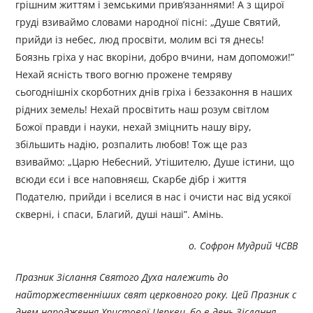
грішним життям і земськими прив’язаннями! А з щирої
груді взиваймо словами народної пісні: „Душе Святий,
прийди із небес, люд просвіти, молим всі тя днесь!
Боязнь гріха у нас вкоріни, добро вчини, нам допоможи!”
Нехай ясність твого вогню прожене темряву
сьогоднішніх скорботних днів гріха і беззаконня в наших
рідних земель! Нехай просвітить наш розум світлом
Божої правди і науки, нехай зміцнить нашу віру,
збільшить надію, розпалить любов! Тож ще раз
взиваймо: „Царю Небесний, Утішителю, Душе істини, що
всюди єси і все наповняєш, Скарбе дібр і життя
Подателю, прийди і вселися в нас і очисти нас від усякої
скверні, і спаси, Благий, душі наші”. Амінь.
о. Софрон Мудрий ЧСВВ
Празник Зіслання Святого Духа належить до
найторжественніших свят церковного року. Цей Празник с
днем народження Христової Церкви, бо в день Зіслання