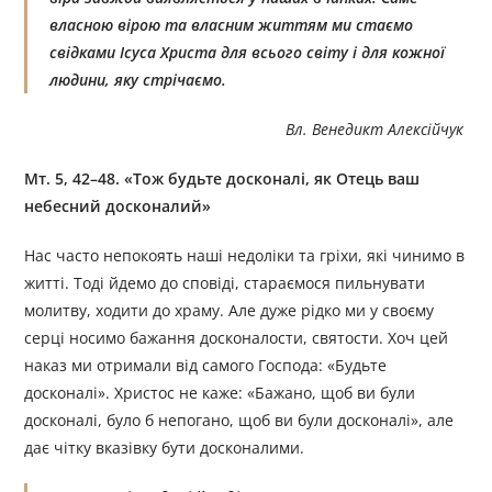
власною вірою та власним життям ми стаємо
свідками Ісуса Христа для всього світу і для кожної
людини, яку стрічаємо.
Вл. Венедикт Алексійчук
Мт. 5, 42–48. «Тож будьте досконалі, як Отець ваш
небесний досконалий»
Нас часто непокоять наші недоліки та гріхи, які чинимо в
житті. Тоді йдемо до сповіді, стараємося пильнувати
молитву, ходити до храму. Але дуже рідко ми у своєму
серці носимо бажання досконалости, святости. Хоч цей
наказ ми отримали від самого Господа: «Будьте
досконалі». Христос не каже: «Бажано, щоб ви були
досконалі, було б непогано, щоб ви були досконалі», але
дає чітку вказівку бути досконалими.