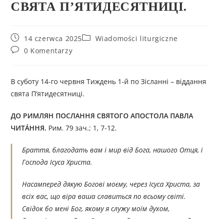
СВЯТА П’ЯТИДЕСЯТНИЦІ.
14 czerwca 2025
Wiadomości liturgiczne
0 Komentarzy
В суботу 14-го червня Тиждень 1-й по Зісланні – віддання
свята П’ятидесятниці.
ДО РИМЛЯН ПОСЛАННЯ СВЯТОГО АПОСТОЛА ПАВЛА
ЧИТÁННЯ.
Рим. 79 зач.; 1, 7-12.
Браття, благодать вам і мир від Бога, нашого Отця, і
Господа Ісуса Христа.
Насамперед дякую Богові моєму, через Ісуса Христа, за
всіх вас, що віра ваша славиться по всьому світі.
Свідок бо мені Бог, якому я служу моїм духом,