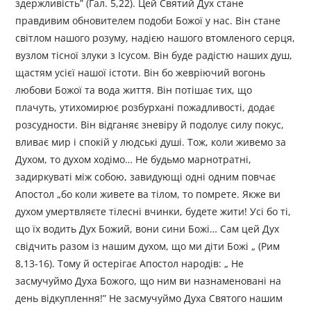
здержливість” (Гал. 5,22). Цей Святий Дух стане
правдивим обновителем подоби Божої у нас. Він стане
світлом нашого розуму, надією нашого втомленого серця,
вузлом тісної злуки з Ісусом. Він буде радістю наших душ,
щастям усієї нашої істоти. Він бо жевріючий вогонь
любови Божої та вода життя. Він потішає тих, що
плачуть, утихомирює розбурхані пожадливості, додає
розсудности. Він відганяє зневіру й подолує силу покус,
вливає мир і спокій у людські душі. Тож, коли живемо за
Духом, то духом ходімо… Не будьмо марнотратні,
задиркуваті між собою, завидующі одні одним повчає
Апостол „бо коли живете ва тілом, то помрете. Якже ви
духом умертвляєте тілесні вчинки, будете жити! Усі бо ті,
що їх водить Дух Божий, вони сини Божі… Сам цей Дух
свідчить разом із нашим духом, що ми діти Божі „ (Рим
8,13-16). Тому й остерігає Апостол народів: „ Не
засмучуймо Духа Божого, що ним ви назнаменовані на
день відкуплення!” Не засмучуймо Духа Святого нашим