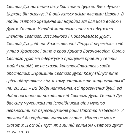
Святий Дух постійно діє у Христовій Церкві. Він є душею
Церкви, Він освячує її й опікується всіма членами Церкви. В
тайні святого хрещення ми народилися для Бога водою і
Духом Святим. У тайні миропомазання ми одержали
„печать Святого, Всесильного і Поклоняємого Духа”.
Святий Дух „під час Божественної Літургії перемінює хліб
у тіло Христове і вино в кров Христа Богочоловіка. Силою
Святого Духа ми одержуємо прощення провин у святій
майні сповіді, як це сказав Христос-Спаситель своїм
апостолам: „Прийміть Святого Духа! Кому відпустите
гріхи відпустяться їм, а кому затримаєте затримаються”
(Ів. 20, 22). – Всі добрі натхнення, всі просвічення душі, всі
добрі постано ви походять від Святого Духа. Святий Дух
дає силу мученикам та ісповідникам віри мужньо
переносити всі переслідування ради Царства Небесного. У
посланні до корінтян читаємо слова: „Ніхто не може
сказати: „Господь Ісус”, як лиш під впливом Святого Духа”
(1 Кр. 12, 3).