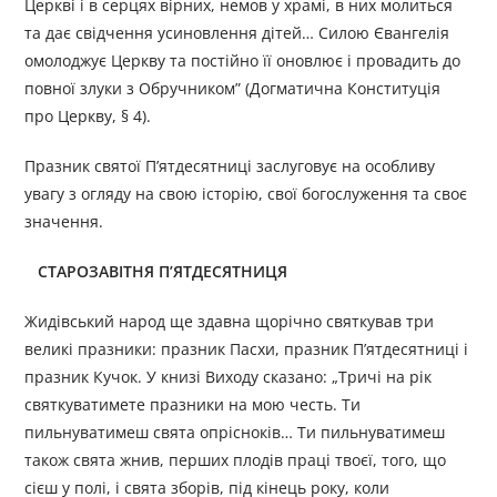
Церкві і в серцях вірних, немов у храмі, в них молиться
та дає свідчення усиновлення дітей… Силою Євангелія
омолоджує Церкву та постійно її оновлює і провадить до
повної злуки з Обручником” (Догматична Конституція
про Церкву, § 4).
Празник святої П’ятдесятниці заслуговує на особливу
увагу з огляду на свою історію, свої богослуження та своє
значення.
СТАРОЗАВІТНЯ П’ЯТДЕСЯТНИЦЯ
Жидівський народ ще здавна щорічно святкував три
великі празники: празник Пасхи, празник П’ятдесятниці і
празник Кучок. У книзі Виходу сказано: „Тричі на рік
святкуватимете празники на мою честь. Ти
пильнуватимеш свята опрісноків… Ти пильнуватимеш
також свята жнив, перших плодів праці твоєї, того, що
сієш у полі, і свята зборів, під кінець року, коли