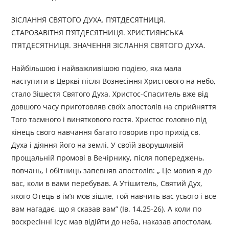
ЗІСЛАННЯ СВЯТОГО ДУХА. П’ЯТДЕСЯТНИЦЯ.
СТАРОЗАВІТНЯ П’ЯТДЕСЯТНИЦЯ. ХРИСТИЯНСЬКА
П’ЯТДЕСЯТНИЦЯ. ЗНАЧЕННЯ ЗІСЛАННЯ СВЯТОГО ДУХА.
Найбільшою і найважливішою подією, яка мала
наступити в Церкві після Вознесіння Христового на небо,
стало Зішестя Святого Духа. Христос-Спаситель вже від
довшого часу приготовляв своїх апостолів на сприйняття
Того таємного і виняткового гостя. Христос головно під
кінець свого навчання багато говорив про прихід св.
Духа і діяння його на землі. У своїй зворушливій
прощальній промові в Вечірнику, після попереджень,
повчань, і обітниць запевняв апостолів: „ Це мовив я до
вас, коли в вами перебував. А Утішитель, Святий Дух,
якого Отець в ім’я мов зішле, той навчить вас усього і все
вам нагадає, що я сказав вам” (Ів. 14,25-26). А коли по
воскресінні Ісус мав відійти до неба, наказав апостолам,