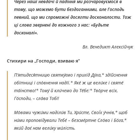
Через наші невдачі й падіння ми розчаровуємося в
тому, що можемо бути бездоганними, але Господь
певний, що ми спроможні досягти досконалости. Тож
ці слова звернені до кожного з нас: «Будьте
досконалі».
Вл. Венедикт Алексійчук
Стихири на „Господи, взиваю я”
П’ятидеся́тницю святку́ємо і прихі́д Ду́ха,* зді́йснення
обі́тниці і спо́внення наді́ї.* Яке́ ж це вели́ке і святе́
та́їнство!* Тому́ й кли́чемо до Те́бе:* Тво́рче всіх,
Го́споди, – сла́ва Тобі́!
Мо́вами чужи́ми наділи́в Ти, Хри́сте, Свої́х у́чнів,* щоб
ни́ми пропові́дували Тебе́ – безсме́ртне Сло́во і Бо́га,*
яки́й дає́ нам вели́ку ми́лість.