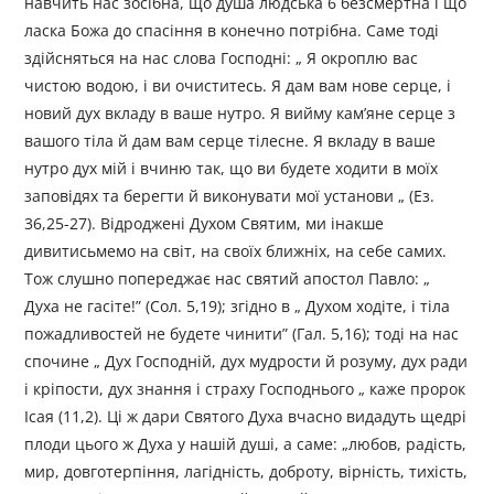
навчить нас зосібна, що душа людська 6 безсмертна і що
ласка Божа до спасіння в конечно потрібна. Саме тоді
здійсняться на нас слова Господні: „ Я окроплю вас
чистою водою, і ви очиститесь. Я дам вам нове серце, і
новий дух вкладу в ваше нутро. Я вийму кам’яне серце з
вашого тіла й дам вам серце тілесне. Я вкладу в ваше
нутро дух мій і вчиню так, що ви будете ходити в моїх
заповідях та берегти й виконувати мої установи „ (Ез.
36,25-27). Відроджені Духом Святим, ми інакше
дивитисьмемо на світ, на своїх ближніх, на себе самих.
Тож слушно попереджає нас святий апостол Павло: „
Духа не гасіте!” (Сол. 5,19); згідно в „ Духом ходіте, і тіла
пожадливостей не будете чинити” (Гал. 5,16); тоді на нас
спочине „ Дух Господній, дух мудрости й розуму, дух ради
і кріпости, дух знання і страху Господнього „ каже пророк
Ісая (11,2). Ці ж дари Святого Духа вчасно видадуть щедрі
плоди цього ж Духа у нашій душі, а саме: „любов, радість,
мир, довготерпіння, лагідність, доброту, вірність, тихість,