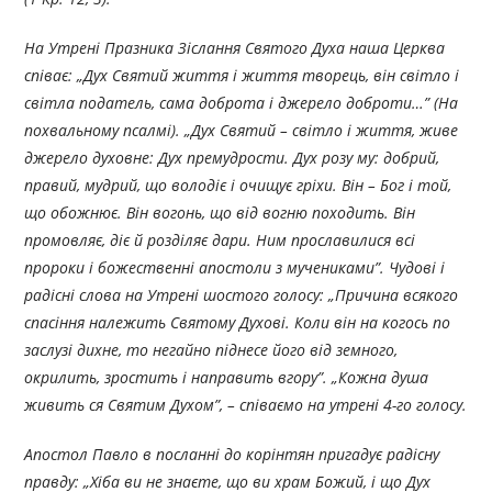
На Утрені Празника Зіслання Святого Духа наша Церква
співає: „Дух Святий життя і життя творець, він світло і
світла податель, сама доброта і джерело доброти…” (На
похвальному псалмі). „Дух Святий – світло і життя, живе
джерело духовне: Дух премудрости. Дух розу му: добрий,
правий, мудрий, що володіє і очищує гріхи. Він – Бог і той,
що обожнює. Він вогонь, що від вогню походить. Він
промовляє, діє й розділяє дари. Ним прославилися всі
пророки і божественні апостоли з мучениками”. Чудові і
радісні слова на Утрені шостого голосу: „Причина всякого
спасіння належить Святому Духові. Коли він на когось по
заслузі дихне, то негайно піднесе його від земного,
окрилить, зростить і направить вгору”. „Кожна душа
живить ся Святим Духом”, – співаємо на утрені 4-го голосу.
Апостол Павло в посланні до корінтян пригадує радісну
правду: „Хіба ви не знаєте, що ви храм Божий, і що Дух