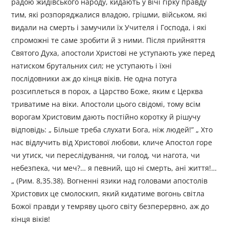
радою жидівського народу, кидають у вічі гірку правду
тим, які розпоряджалися владою, грішми, військом, які
видали на смерть і замучили їх Учителя і Господа, і які
спроможні те саме зробити й з ними. Після прийняття
Святого Духа, апостоли Христові не уступають уже перед
натиском брутальних сил; не уступають і їхні
послідовники аж до кінця віків. Не одна потуга
розсиплеться в порох, а Царство Боже, яким є Церква
триватиме на віки. Апостоли цього свідомі, тому всім
ворогам Христовим дають постійно коротку й рішучу
відповідь: „ Більше треба слухати Бога, ніж людей!” „ Хто
нас відлучить від Христової любови, кличе Апостол горе
чи утиск, чи переслідування, чи голод, чи нагота, чи
небезпека, чи меч?… я певний, що ні смерть, ані життя!…
„ (Рим. 8,35.38). Вогненні язики над головами апостолів
Христових це смолоскип, який кидатиме вогонь світла
Божої правди у темряву цього світу безперервно, аж до
кінця віків!