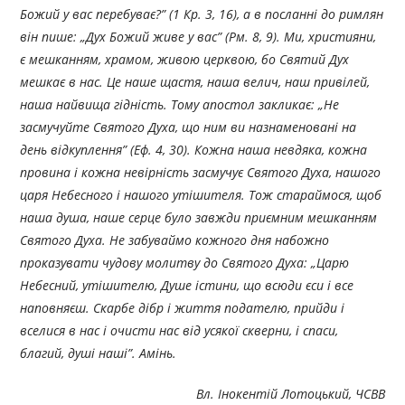
Божий у вас перебуває?” (1 Кр. 3, 16), а в посланні до римлян
він пише: „Дух Божий живе у вас” (Рм. 8, 9). Ми, християни,
є мешканням, храмом, живою церквою, бо Святий Дух
мешкає в нас. Це наше щастя, наша велич, наш привілей,
наша найвища гідність. Тому апостол закликає: „Не
засмучуйте Святого Духа, що ним ви назнаменовані на
день відкуплення” (Еф. 4, 30). Кожна наша невдяка, кожна
провина і кожна невірність засмучує Святого Духа, нашого
царя Небесного і нашого утішителя. Тож стараймося, щоб
наша душа, наше серце було завжди приємним мешканням
Святого Духа. Не забуваймо кожного дня набожно
проказувати чудову молитву до Святого Духа: „Царю
Небесний, утішителю, Душе істини, що всюди єси і все
наповняєш. Скарбе дібр і життя подателю, прийди і
вселися в нас і очисти нас від усякої скверни, і спаси,
благий, душі наші”. Амінь.
Вл. Інокентій Лотоцький, ЧСВВ