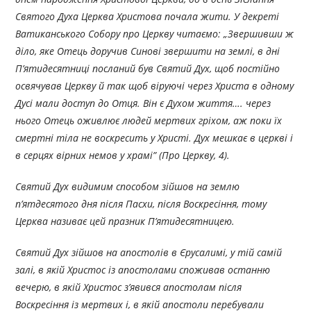
Святого Духа Церква Христова почала жити. У декреті
Ватиканського Собору про Церкву читаємо: „Звершивши ж
діло, яке Отець доручив Синові звершити на землі, в дні
П’ятидесятниці посланий був Святий Дух, щоб постійно
освячував Церкву й так щоб віруючі через Христа в одному
Дусі мали доступ до Отця. Він є Духом життя…. через
нього Отець оживлює людей мертвих гріхом, аж поки їх
смертні тіла не воскресить у Христі. Дух мешкає в церкві і
в серцях вірних немов у храмі” (Про Церкву, 4).
Святий Дух видимим способом зійшов на землю
п’ятдесятого дня після Пасхи, після Воскресіння, тому
Церква називає цей празник П’ятидесятницею.
Святий Дух зійшов на апостолів в Єрусалимі, у тій самій
залі, в якій Христос із апостолами споживав останню
вечерю, в якій Христос з’явився апостолам після
Воскресіння із мертвих і, в якій апостоли перебували