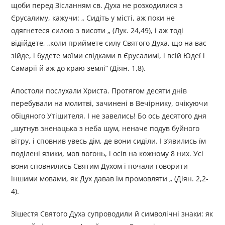
щоби перед Зісланням св. Духа не розходилися з
Єрусалиму, кажучи: „ Сидіть у місті, аж поки не
одягнетеся силою з висоти „ (Лук. 24,49), і аж тоді
відійдете, „коли приймете силу Святого Духа, що на вас
зійде, і будете моїми свідками в Єрусалимі, і всій Юдеї і
Самарії й аж до краю землі” (Діян. 1,8).
Апостоли послухали Христа. Протягом десяти днів
перебували на молитві, зачинені в Вечірнику, очікуючи
обіцяного Утішителя. І не завелись! Бо ось десятого дня
„шугнув зненацька з неба шум, неначе подув буйного
вітру, і сповнив увесь дім, де вони сиділи. І з’явились їм
поділені язики, мов вогонь, і осів на кожному 8 них. Усі
вони сповнились Святим Духом і почали говорити
іншими мовами, як Дух давав ім промовляти „ (Діян. 2,2-
4).
Зішестя Святого Духа супроводили й символічні знаки: як