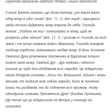
слухачам проповідь святого Петра і інших апостолів.
У книзі Буття сказано, що після потопу „уся земля мала
одну мову й одні слова” (Бт. 11, 1). Але горді і зарозумілі
люди почали будувати вежу верхом до неба. Господь
мовив: „Зійдімо на низ і помішаймо їх мову, щоб не
розуміли одне одного” (Бт. 11, 7). І розсіяв їх Господь по всій
землі і те місце названо Бабел (Вавилон). Господь покарав
людську гордість, помішавши людям мову. В день Зіслання
Святого Духа різномовні паломники в Єрусалимі почули
кожен свою мову. Святий Дух – Дух любови і єдності
вчинив це чудо для об’єднання всіх народів. Це підкреслює
наша Літургія словами: „Коли ти, Всевишній, зійшов і мови
змішав, то поділив між собою народи. Коли ж вогненні
язики ти роздавав, то до з’єднання всіх призвав; тому
однодушне славимо Пресвятого Духа” (Кондак Празника).
Ще точні ще це підкреслене на Вечірні у стихирі на
стиховні.