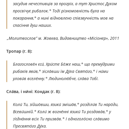
засудив нечестивців за прогріх, а тут Христос Духом
просвічує рибалок.* Тоді різномовність була на
покарання,* а нині відновлено співзвучність мов на
спасіння душ наших.
„Молитвослов” м. Жовква, Видавництво «Місіонер», 2011
Тропар (г. 8):
Благослове́н єси́, Хри́сте Бо́же наш,* що прему́дрими
рибакі́в яви́в,* зісла́вши їм Ду́ха Свято́го,* і ни́ми
улови́в вселе́нну.* Людинолю́бче, сла́ва Тобі́.
Сла́ва, і ни́ні: Кондак (г. 8):
Коли́ Ти, зійшо́вши, язики́ зміша́в,* розділи́в Ти наро́ди,
Всеви́шній.* Коли́ ж вогне́нні язики́ Ти роздава́в,* у
з’єдна́ння всіх Ти призва́в.* I одноголо́сно сла́вимо
Пресвято́го Ду́ха.