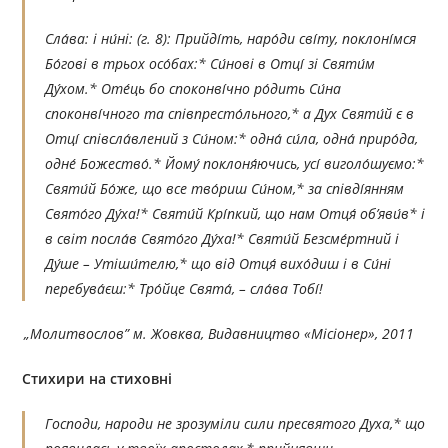
Сла́ва: і ни́ні:
(г. 8):
Прийді́ть, наро́ди сві́ту, поклоні́мся
Бо́гові в трьох осо́бах:* Си́нові в Отці́ зі Святи́м
Ду́хом.* Оте́ць бо споконві́чно ро́дить Си́на
споконві́чного та співпресто́льного,* а Дух Святи́й є в
Отці́ співсла́влений з Си́ном:* одна́ си́ла, одна́ приро́да,
одне́ Божество́.* Йому́ поклоня́ючись, усі́ виголо́шуємо:*
Святи́й Бо́же, що все тво́риш Си́ном,* за співді́янням
Свято́го Ду́ха!* Святи́й Крі́пкий, що нам Отця́ об’яви́в* і
в світ посла́в Свято́го Ду́ха!* Святи́й Безсме́ртний і
Ду́ше – Утіши́телю,* що від Отця́ вихо́диш і в Си́ні
перебува́єш:* Тро́йце Свята́, – сла́ва Тобі́!
„Молитвослов” м. Жовква, Видавництво «Місіонер», 2011
Стихири на стиховні
Господи, народи не зрозуміли сили пресвятого Духа,* що