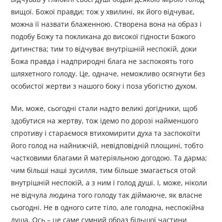
вищої. Божої правди; тож у хвилині, як його відчуває,
можна її назвати блаженною. Створена вона на образ і
подобу Божу та покликана до високої гідности Божого
дитинства; тим то відчуває внутрішній неспокій, доки
Божа правда і надприродні блага не заспокоять того
шляхетного голоду. Це, одначе, неможливо осягнути без
особистої жертви з нашого боку і поза убогістю духом.
Ми, може, сьогодні стали надто великі догідники, щоб
здобутися на жертву, тож ідемо по дорозі найменшого
спротиву і стараємося втихомирити духа та заспокоїти
його голод на найнижчій, невідповідній площині, тобто
частковими благами й матеріяльною догодою. Та дарма;
чим більші наші зусилля, тим більше змагається отой
внутрішній неспокій, а з ним і голод душі. І, може, ніколи
не відчула людина того голоду так діймаюче, як власне
сьогодні. Не в одного сите тіло, але голодна, неспокійна
душа. Ось – це саме сумний образ більшої частини