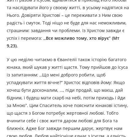
та наслідувати його у своєму житті, в усьому надіятися на
Нього. Довіряти Христові – це переживати з Ним свою
радість і смуток. Тоді ніщо не буде для нас неможливим,
страшним: завдання чи проблеми. Із Христом завжди є
успіх і перемога:
,,Все можливо тому, хто вірує” (Мт
9,23).
У цю неділю читаємо в Євангелії також історію багатого
юнака, який шукав у житті щастя. Тому прийшов до Ісуса
із запитанням: ,,Що мені доброго робити, щоб
успадкувати життя вічне?” Христос відповів йому: Якщо
хочеш бути досконалим, …, піди продай, що маєш, дай
бідним, і будеш мати скарб на небі, потім приходь і йди
за Мною”. Цим Спаситель хоче пояснити юнакові істину,
що щастя з Богом потребує жертовної любові. Тобто
вчинити себе і своє життя даром любові для Бога та
ближніх. Адже Бог завжди першим дарує, жертвує нам
свою любов. Любов найтісніше єднає з Ісусом, а єдність