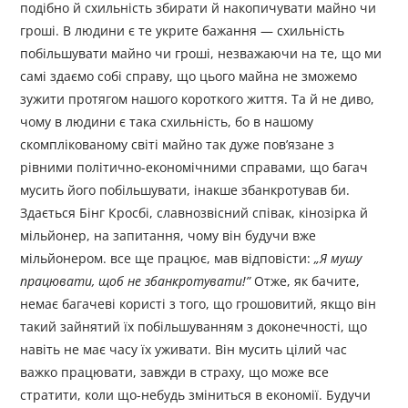
подібно й схильність збирати й накопичувати майно чи
гроші. В людини є те укрите бажання — схильність
побільшувати майно чи гроші, незважаючи на те, що ми
самі здаємо собі справу, що цього майна не зможемо
зужити протягом нашого короткого життя. Та й не диво,
чому в людини є така схильність, бо в нашому
скомплікованому світі майно так дуже пов’язане з
рівними політично-економічними справами, що багач
мусить його побільшувати, інакше збанкротував би.
Здається Бінг Кросбі, славнозвісний співак, кінозірка й
мільйонер, на запитання, чому він будучи вже
мільйонером. все ще працює, мав відповісти:
„
Я мушу
працювати, щоб не збанкротувати!
”
Отже, як бачите,
немає багачеві користі з того, що грошовитий, якщо він
такий зайнятий їх побільшуванням з доконечності, що
навіть не має часу їх уживати. Він мусить цілий час
важко працювати, завжди в страху, що може все
стратити, коли що-небудь зміниться в економії. Будучи