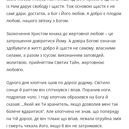
із Ним дарує свободу і щастя. Тож основою щастя є не
самі дари, достаток, а Бог і Його любов. А добро є плодом
любові, нашого зв’язку з Богом.
Заохочення Христом юнака до жертовної любові – це
запрошення довіритися Йому. А довіра Богові означає
здобувати в житті добро й щастя не самому, власними
силами, а разом з Ісусом: виконанням заповідей,
молитвою, прийняттям Святих Тайн, жертовною
любов’ю.
Одного дня хлопчик ішов по дорозі додому. Світило
сонце й раптом він спіткнувся і впав. Поранив ноги,
подряпав чоло. І тоді хлопчик образився на Бога й
сказав: ,,Який же Ти хранитель, якщо дозволив мені так
боляче вдаритися”. Але хлопчина не знав, що попереду
на тій дорозі, де він тільки що впав, лежала отруйна змія
і смерть чекала його, якщо б він не затримався.