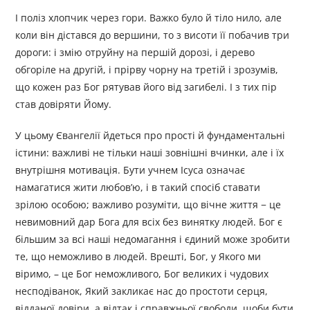
І поліз хлопчик через гори. Важко було й тіло нило, але
коли він дістався до вершини, то з висоти її побачив три
дороги: і змію отруйну на першій дорозі, і дерево
обгоріле на другій, і прірву чорну на третій і зрозумів,
що кожен раз Бог рятував його від загибелі. І з тих пір
став довіряти Йому.
У цьому Євангелії йдеться про прості й фундаментальні
істини: важливі не тільки наші зовнішні вчинки, але і їх
внутрішня мотивація. Бути учнем Ісуса означає
намагатися жити любов’ю, і в такий спосіб ставати
зрілою особою; важливо розуміти, що вічне життя − це
невимовний дар Бога для всіх без винятку людей. Бог є
більшим за всі наші недомагання і єдиний може зробити
те, що неможливо в людей. Врешті, Бог, у Якого ми
віримо, – це Бог неможливого, Бог великих і чудових
несподіванок, Який закликає нас до простоти серця,
відданої довіри, а відтак і справжньої свободи, щоби бути