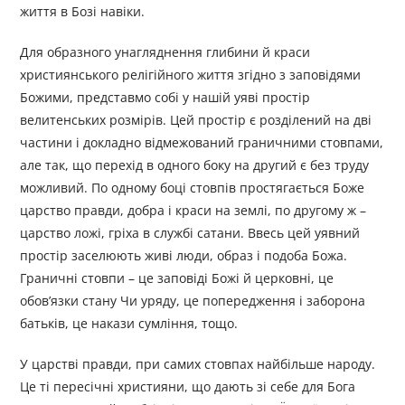
життя в Бозі навіки.
Для образного унагляднення глибини й краси
християнського релігійного життя згідно з заповідями
Божими, представмо собі у нашій уяві простір
велитенських розмірів. Цей простір є розділений на дві
частини і докладно відмежований граничними стовпами,
але так, що перехід в одного боку на другий є без труду
можливий. По одному боці стовпів простягається Боже
царство правди, добра і краси на землі, по другому ж –
царство ложі, гріха в службі сатани. Ввесь цей уявний
простір заселюють живі люди, образ і подоба Божа.
Граничні стовпи – це заповіді Божі й церковні, це
обов’язки стану Чи уряду, це попередження і заборона
батьків, це накази сумління, тощо.
У царстві правди, при самих стовпах найбільше народу.
Це ті пересічні християни, що дають зі себе для Бога