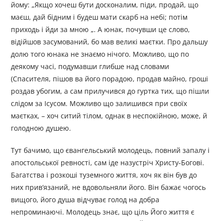
йому: „Якщо хочеш бути досконалим, піди, продай, що
маєш, дай бідним і будеш мати скарб на небі; потім
приходь і йди за мною „. А юнак, почувши це слово,
відійшов засумований, бо мав великі маєтки. Про дальшу
долю того юнака не знаємо нічого. Можливо, що по
деякому часі, подумавши глибше над словами
(Спасителя, пішов ва його порадою, продав майно, гроші
роздав убогим, а сам прилучився до гуртка тих, що пішли
слідом за Ісусом. Можливо що залишився при своїх
маєтках, – хоч ситий тілом, однак в неспокійною, може, й
голодною душею.
Тут бачимо, що євангельський молодець, повний запалу і
апостольської ревності, сам іде назустріч Христу-Богові.
Багатства і розкоші туземного життя, хоч як він був до
них прив’язаний, не вдовольняли його. Він бажає чогось
вищого, його душа відчуває голод на добра
непроминаючі. Молодець знає, що ціль Його життя є