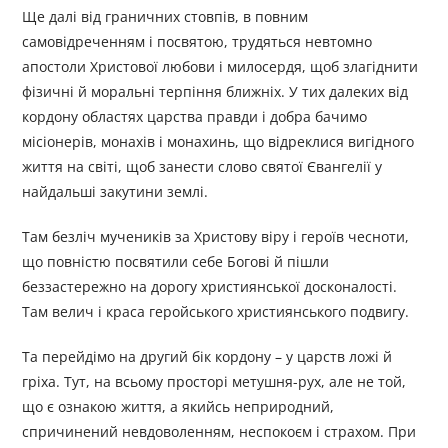
Ще далі від граничних стовпів, в повним
самовідреченням і посвятою, трудяться невтомно
апостоли Христової любови і милосердя, щоб злагіднити
фізичні й моральні терпіння ближніх. У тих далеких від
кордону областях царства правди і добра бачимо
місіонерів, монахів і монахинь, що відреклися вигідного
життя на світі, щоб занести слово святої Євангелії у
найдальші закутини землі.
Там безліч мучеників за Христову віру і героїв чесноти,
що повністю посвятили себе Богові й пішли
беззастережно на дорогу християнської досконалості.
Там велич і краса геройського християнського подвигу.
Та перейдімо на другий бік кордону – у царств ложі й
гріха. Тут, на всьому просторі метушня-рух, але не той,
що є ознакою життя, а якийсь неприродний,
спричинений невдоволенням, неспокоєм і страхом. При