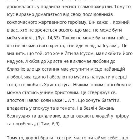
досконалості, у подвигах чеснот і самопожертви. Тому то
Ісус виразно домагається від своїх послідовників
кожпочасного жертвенного героїзму. Він каже: „ Кожний
в вас, хто не зречеться всього, що має, не може бути
моїм учнем „ (Лук. 14,33). Також не може бути ним той, „
хто не візьме свого хреста, і не йде вслід за Ісусом „. Це
значить, що той, хто хоче Йти за Ісусом, має любити його
над усе. Любов до Христа не виключає любови до
ближніх; але ця остання має уступити місце найвищій
любові, яка єдино і абсолютно мусить панувати у серці
того, хто любить Христа Ісуса. Ніяким іншим способом не
можна статись учнем Христовим. Це стверджує св.
апостол Павло, коли каже: „ А ті, що хочуть багатіти,
впадають у спокусу та в тенета, і в безліч бажань
безглуздих та шкідливих, що штовхають людей у прірву
та погибель „ (І Тим. 6,9).
Тому то, дорогі брати і сестри, часто питаймо себе: „що