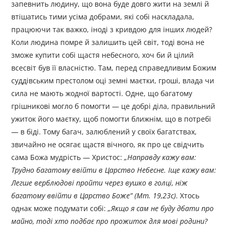
запевнить людину, що вона буде довго жити на землі й
втішатись тими усіма добрами, які собі наскладала,
працюючи так важко, іноді з кривдою для інших людей?
Коли людина помре й залишить цей світ, тоді вона не
зможе купити собі щастя небесного, хоч би й цілий
всесвіт був її власністю. Там, перед справедливим Божим
суддівським престолом оці земні маєтки, гроші, влада чи
сила не мають жодної вартості. Одне, що багатому
грішникові могло б помогти — це добрі діла, правильний
ужиток його маєтку, щоб помогти ближнім, що в потребі
— в біді. Тому багач, залюблений у своїх багатствах,
звичайно не осягає щастя вічного, як про це свідчить
сама Божа мудрість — Христос:
„
Направду кажу вам:
Трудно багатому ввійти в Царство Небесне. Іще кажу вам:
Легше верблюдові пройти через вушко в голці, ніж
багатому ввійти в Царство Боже
”
(Мт. 19,23с)
. Хтось
однак може подумати собі:
„
Якщо я сам не буду дбати про
майно, тоді хто подбає про прожиток для мові родини?