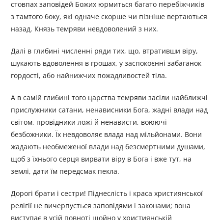
стовпах заповідей Божих юрмиться багато перебіжчиків
з тамтого боку, які одначе скорше чи пізніше вертаються
назад. Князь темряви невдоволений з них.
Далі в глибині численні ряди тих, що, втративши віру,
шукають вдоволення в грошах, у заспокоєнні забаганок
гордості, або найнижчих пожадливостей тіла.
А в самій глибині того царства темряви засіли найближчі
прислужники сатани, ненависники Бога, жадні влади над
світом, провідники ложі й ненависти, воюючі
безбожники. Їх невдоволяє влада над мільйонами. Вони
жадають необмеженої влади над безсмертними душами,
щоб з їхнього серця вирвати віру в Бога і вже тут, на
землі, дати їм передсмак пекла.
Дорогі брати і сестри! Піднеслість і краса християнської
релігії не вичерпується заповідями і законами; вона
виступає в усій повноті щойно у християнській