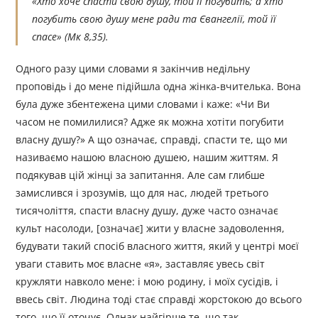
«Хто хоче спасти свою душу, той її погубить; а хто
погубить свою душу мене ради та Євангелії, той її
спасе»
(Мк 8,35).
Одного разу цими словами я закінчив недільну
проповідь і до мене підійшла одна жінка-вчителька. Вона
була дуже збентежена цими словами і каже: «Чи Ви
часом не помилилися? Адже як можна хотіти погубити
власну душу?» А що означає, справді, спасти те, що ми
називаємо нашою власною душею, нашим життям. Я
подякував цій жінці за запитання. Але сам глибше
замислився і зрозумів, що для нас, людей третього
тисячоліття, спасти власну душу, дуже часто означає
культ насолоди, [означає] жити у власне задоволення,
будувати такий спосіб власного життя, який у центрі моєї
уваги ставить моє власне «я», заставляє увесь світ
кружляти навколо мене: і мою родину, і моїх сусідів, і
ввесь світ. Людина тоді стає справді жорстокою до всього
того, що її оточує. Однак найгірше те, що так