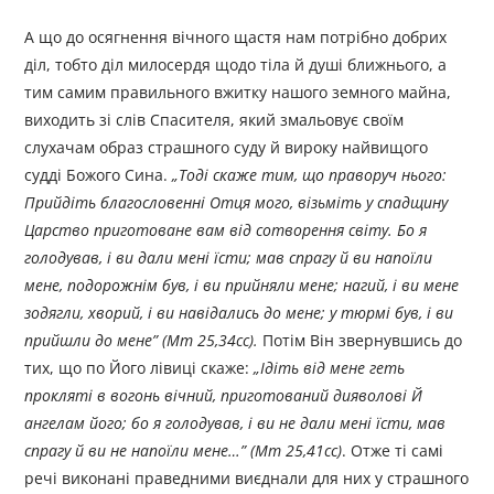
А що до осягнення вічного щастя нам потрібно добрих
діл, тобто діл милосердя щодо тіла й душі ближнього, а
тим самим правильного вжитку нашого земного майна,
виходить зі слів Спасителя, який змальовує своїм
слухачам образ страшного суду й вироку найвищого
судді Божого Сина.
„
Тоді скаже тим, що праворуч нього:
Прийдіть благословенні Отця мого, візьміть у спадщину
Царство приготоване вам від сотворення світу. Бо я
голодував, і ви дали мені їсти; мав спрагу й ви напоїли
мене, подорожнім був, і ви прийняли мене; нагий, і ви мене
зодягли, хворий, і ви навідались до мене; у тюрмі був, і ви
прийшли до мене
”
(Мт 25,34сс).
Потім Він звернувшись до
тих, що по Його лівиці скаже:
„
Ідіть від мене геть
прокляті в вогонь вічний, приготований дияволові Й
ангелам його; бо я голодував, і ви не дали мені їсти, мав
спрагу й ви не напоїли мене…
”
(Мт 25,41сс)
. Отже ті самі
речі виконані праведними виєднали для них у страшного