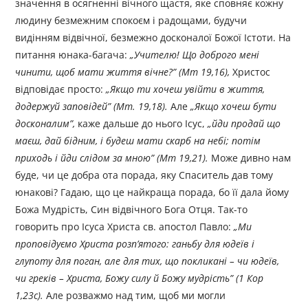
значення в осягненні вічного щастя, яке сповняє кожну
людину безмежним спокоєм і радощами, будучи
видінням відвічної, безмежно досконалої Божої Істоти. На
питання юнака-багача:
„
Учителю! Що доброго мені
чинити, щоб мати життя вічне?
”
(Мт 19,
1
6),
Христос
відповідає просто:
„
Якщо ти хочеш увійти в життя,
додержуй заповідей
”
(Мт. 19,18).
Але
„
Якщо хочеш бути
досконалим
”
,
каже дальше до нього Ісус,
„
йди продай що
маєш, дай бідним, і будеш мати
c
карб на небі; потім
приходь і йди слідом за мною
”
(Мт 19,21).
Може дивно нам
буде, чи це добра ота порада, яку Спаситель дав тому
юнакові? Гадаю, що це найкраща порада, бо її дала йому
Божа Мудрість, Син відвічного Бога Отця. Так-то
говорить про Ісуса Христа св. апостол Павло:
„
Ми
проповідуємо Христа розп’ятого: ганьбу для юдеїв і
глупоту для поган, але для тих, що покликані – чи юдеїв,
чи греків – Христа, Божу силу й Божу мудрість
”
(1 Кор
1,23с).
Але розважмо над тим, щоб ми могли