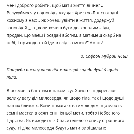
мені доброго робити, щоб мати життя вічне? „
Вслухуймося у відповідь, яку дає Христос-Бог сьогодні
кожному з нас: „ Як хочеш увійти в життя, додержуй
заповідей „, а „коли хочеш бути досконалим – іди,
продай, що маєш і роздай вбогим, а матимеш скарб на
небі, і приходь та й іди в слід за мною!” Амінь!
о. Софрон Мудрий ЧСВВ
Потреба виконування діл милосердя щодо
душі й щодо
тіла.
В розмові з багатим юнаком Ісус Христос підкреслює
велику вагу діл милосердя, як щодо тіла, так і щодо душі
наших ближніх. Вони помагають тим людям, що мають
земні маєтки в осягненні їхньої мети, тобто Небесного
Царства. Як виходить із Спасителевого опису страшного
суду, ті діла милосердя будуть мати вирішальне