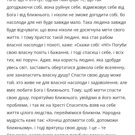
догоджаючи собі, вона руйнує себе, відмежовує себе від
Бога і від ближнього, і ніколи не зможе догодити собі, бо
насолоди для неї буде завжди мало. Така людина завжди
буде відчувати, що вона ніколи не досягнула мети свого
життя. І тому Христос такій людині, яка стає рабом
власної насолоди і похоті, каже: «Скажи собі: «Ні!» Погуби
свою власну похіть і бажання, і тоді спасеш і себе, і всіх
тих, які поруч». Адже, яка користь людині, яка здобуде
увесь світ, заставить обертатися довкола себе вселенну,
але занапастить власну душу? Спасти свою душу може
той, хто живе не для власної насолоди і задоволення, але
вміє любити Бога і ближнього. Тому, щоб могти спасти
свою душу, порятуймо ближнього, увійдімо в його життя,
проблеми, і так як на Хресті Спаситель взяв на себе
життя цілого людства, переймімося ближнім. Народна
мудрість каже так: «Хочеш допомогти собі, допоможи
ближньому», і тоді врятуєш свою душу. І це – те