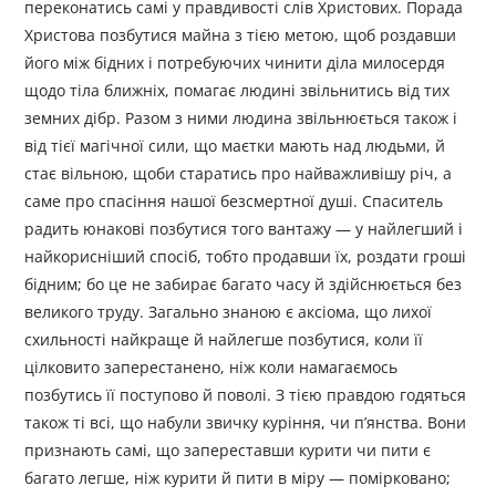
переконатись самі у правдивості слів Христових. Порада
Христова позбутися майна з тією метою, щоб роздавши
його між бідних і потребуючих чинити діла милосердя
щодо тіла ближніх, помагає людині звільнитись від тих
земних дібр. Разом з ними людина звільнюється також і
від тієї магічної сили, що маєтки мають над людьми, й
стає вільною, щоби старатись про найважливішу річ, а
саме про спасіння нашої безсмертної душі. Спаситель
радить юнакові позбутися того вантажу — у найлегший і
найкорисніший спосіб, тобто продавши їх, роздати гроші
бідним; бо це не забирає багато часу й здійснюється без
великого труду. Загально знаною є аксіома, що лихої
схильності найкраще й найлегше позбутися, коли її
цілковито заперестанено, ніж коли намагаємось
позбутись її поступово й поволі. З тією правдою годяться
також ті всі, що набули звичку куріння, чи п’янства. Вони
признають самі, що запереставши курити чи пити є
багато легше, ніж курити й пити в міру — помірковано;