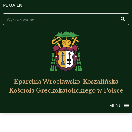
PL
UA
EN
Eparchia Wrocławsko-Koszalińska
Kościoła Greckokatolickiego w Polsce
MENU