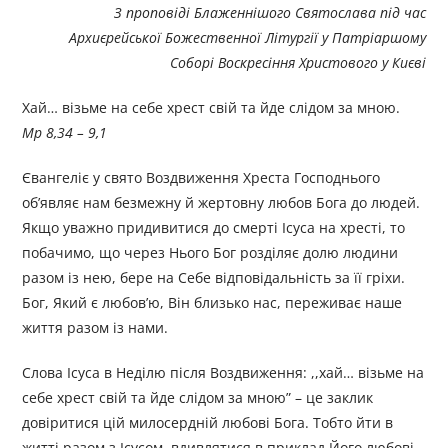
З проповіді Блаженнішого Святослава під час
Архиєрейської Божественної Літургії у Патріаршому
Соборі Воскресіння Христового у Києві
Хай… візьме на себе хрест свій та йде слідом за мною.
Мр 8,34 – 9,1
Євангеліє у свято Воздвиження Хреста Господнього
об’являє нам безмежну й жертовну любов Бога до людей.
Якщо уважно придивитися до смерті Ісуса на хресті, то
побачимо, що через Нього Бог розділяє долю людини
разом із нею, бере на Себе відповідальність за її гріхи.
Бог, Який є любов’ю, Він близько нас, переживає наше
життя разом із нами.
Слова Ісуса в Неділю після Воздвиження: ,,хай… візьме на
себе хрест свій та йде слідом за мною” – це заклик
довіритися цій милосердній любові Бога. Тобто йти в
житті разом з Ісусом, вдивлятися в приклад Його любові