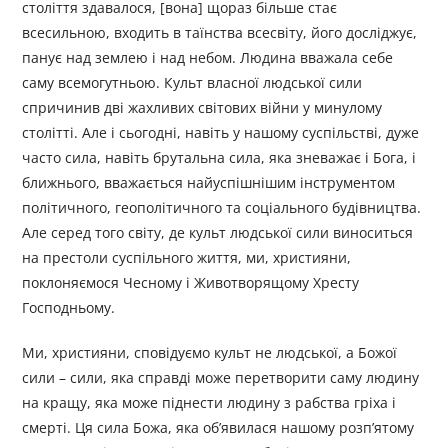
століття здавалося, [вона] щораз більше стає
всесильною, входить в таїнства всесвіту, його досліджує,
панує над землею і над небом. Людина вважала себе
саму всемогутньою. Культ власної людської сили
спричинив дві жахливих світових війни у минулому
столітті. Але і сьогодні, навіть у нашому суспільстві, дуже
часто сила, навіть брутальна сила, яка зневажає і Бога, і
ближнього, вважається найуспішнішим інструментом
політичного, геополітичного та соціального будівництва.
Але серед того світу, де культ людської сили виноситься
на престоли суспільного життя, ми, християни,
поклоняємося Чесному і Животворящому Хресту
Господньому.
Ми, християни, сповідуємо культ не людської, а Божої
сили – сили, яка справді може перетворити саму людину
на кращу, яка може піднести людину з рабства гріха і
смерті. Ця сила Божа, яка об’явилася нашому розп’ятому