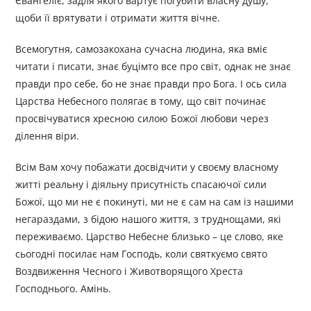
Євангеліє, задля якого вартує погубити власну душу,
щоби її врятувати і отримати життя вічне.
Всемогутня, самозакохана сучасна людина, яка вміє
читати і писати, знає буцімто все про світ, однак не знає
правди про себе, бо не знає правди про Бога. І ось сила
Царства Небесного полягає в тому, що світ починає
просвічуватися хресною силою Божої любови через
ділення віри.
Всім Вам хочу побажати досвідчити у своєму власному
житті реальну і діяльну присутність спасаючої сили
Божої, що ми не є покинуті, ми не є сам на сам із нашими
негараздами, з бідою нашого життя, з труднощами, які
переживаємо. Царство Небесне близько – це слово, яке
сьогодні посилає нам Господь, коли святкуємо свято
Воздвиження Чесного і Животворящого Хреста
Господнього. Амінь.