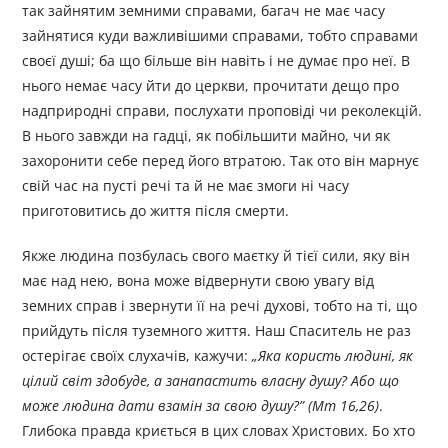
так зайнятим земними справами, багач не має часу
зайнятися куди важливішими справами, тобто справами
своєї душі; ба що більше він навіть і не думає про неї. В
нього немає часу йти до церкви, прочитати дещо про
надприродні справи, послухати проповіді чи реколекцій.
В нього завжди на гадці, як побільшити майно, чи як
захоронити себе перед його втратою. Так ото він марнує
свій час на пусті речі та й не має змоги ні часу
приготовитись до життя після смерти.
Якже людина позбулась свого маєтку й тієї сили, яку він
має над нею, вона може відвернути свою увагу від
земних справ і звернути її на речі духові, тобто на ті, що
прийдуть після туземного життя. Наш Спаситель не раз
остерігає своїх слухачів, кажучи:
„
Яка користь людині, як
цілий світ здобуде, а занапастить власну душу? Або що
може людина дати взамін за свою душу?
”
(Мт 16,26)
.
Глибока правда криється в цих словах Христових. Бо хто