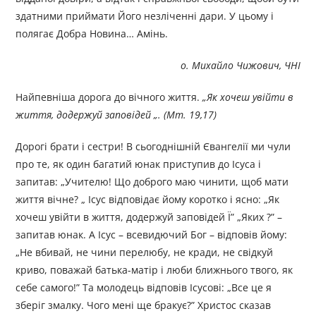
здатними приймати Його незліченні дари. У цьому і
полягає Добра Новина… Амінь.
о. Михайло Чижович, ЧНІ
Найпевніша дорога до вічного життя.
„Як хочеш увійти в
життя, додержуй заповідей „. (Мт. 19,17)
Дорогі брати і сестри! В сьогоднішній Євангелії ми чули
про те, як один багатий юнак приступив до Ісуса і
запитав: „Учителю! Що доброго маю чинити, щоб мати
життя вічне? „ Ісус відповідає йому коротко і ясно: „Як
хочеш увійти в життя, додержуй заповідей Ї” „Яких ?” –
запитав юнак. А Ісус – всевидючий Бог – відповів йому:
„Не вбивай, не чини перелюбу, не кради, не свідкуй
криво, поважай батька-матір і люби ближнього твого, як
себе самого!” Та молодець відповів Ісусові: „Все це я
зберіг змалку. Чого мені ще бракує?” Христос сказав