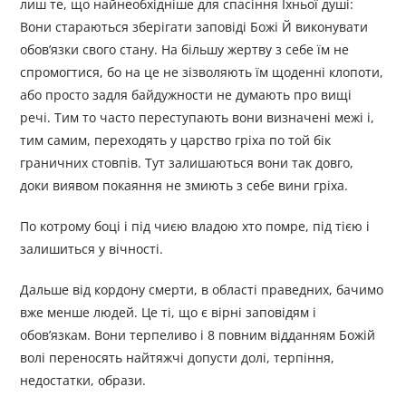
лиш те, що найнеобхідніше для спасіння Їхньої душі:
Вони стараються зберігати заповіді Божі Й виконувати
обов’язки свого стану. На більшу жертву з себе їм не
спромогтися, бо на це не зізволяють їм щоденні клопоти,
або просто задля байдужности не думають про вищі
речі. Тим то часто переступають вони визначені межі і,
тим самим, переходять у царство гріха по той бік
граничних стовпів. Тут залишаються вони так довго,
доки виявом покаяння не змиють з себе вини гріха.
По котрому боці і під чиєю владою хто помре, під тією і
залишиться у вічності.
Дальше від кордону смерти, в області праведних, бачимо
вже менше людей. Це ті, що є вірні заповідям і
обов’язкам. Вони терпеливо і 8 повним відданням Божій
волі переносять найтяжчі допусти долі, терпіння,
недостатки, образи.