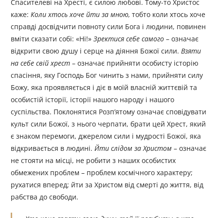
Спасителеві на Хресті, є силою любові. Тому-то Христос
каже:
Коли хтось хоче йти за мною,
тобто коли хтось хоче
справді досвідчити повноту сили Бога і людини, повинен
вміти сказати собі: «Ні!»
Зректися себе самого
– означає
відкрити свою душу і серце на діяння Божої сили.
Взяти
на себе свій хрест
– означає прийняти особисту історію
спасіння, яку Господь Бог чинить з нами, прийняти силу
Божу, яка проявляється і діє в моїй власній життєвій та
особистій історії, історії нашого народу і нашого
суспільства. Поклонятися Розп’ятому означає сповідувати
культ сили Божої, з нього черпати, брати цей Хрест, який
є знаком перемоги, джерелом сили і мудрості Божої, яка
відкривається в людині.
Йти слідом за Христом
– означає
не стояти на місці, не робити з наших особистих
обмежених проблем – проблем космічного характеру;
рухатися вперед; йти за Христом від смерті до життя, від
рабства до свободи.