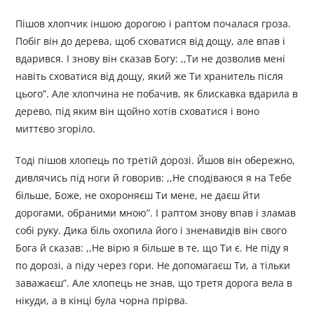
Пішов хлопчик іншою дорогою і раптом почалася гроза.
Побіг він до дерева, щоб сховатися від дощу, але впав і
вдарився. І знову він сказав Богу: ,,Ти не дозволив мені
навіть сховатися від дощу, який же Ти хранитель після
цього”. Але хлопчина не побачив, як блискавка вдарила в
дерево, під яким він щойно хотів сховатися і воно
миттєво згоріло.
Тоді пішов хлопець по третій дорозі. Йшов він обережно,
дивлячись під ноги й говорив: ,,Не сподіваюся я на Тебе
більше, Боже, не охороняєш Ти мене, не даєш йти
дорогами, обраними мною”. І раптом знову впав і зламав
собі руку. Дика біль охопила його і зненавидів він свого
Бога й сказав: ,,Не вірю я більше в те, що Ти є. Не піду я
по дорозі, а піду через гори. Не допомагаєш Ти, а тільки
заважаєш”. Але хлопець не знав, що третя дорога вела в
нікуди, а в кінці була чорна прірва.