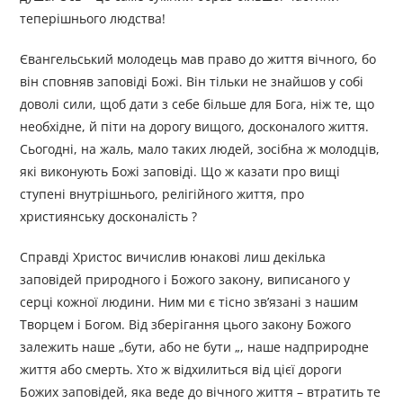
теперішнього людства!
Євангельський молодець мав право до життя вічного, бо
він сповняв заповіді Божі. Він тільки не знайшов у собі
доволі сили, щоб дати з себе більше для Бога, ніж те, що
необхідне, й піти на дорогу вищого, досконалого життя.
Сьогодні, на жаль, мало таких людей, зосібна ж молодців,
які виконують Божі заповіді. Що ж казати про вищі
ступені внутрішнього, релігійного життя, про
християнську досконалість ?
Справді Христос вичислив юнакові лиш декілька
заповідей природного і Божого закону, виписаного у
серці кожної людини. Ним ми є тісно зв’язані з нашим
Творцем і Богом. Від зберігання цього закону Божого
залежить наше „бути, або не бути „, наше надприродне
життя або смерть. Хто ж відхилиться від цієї дороги
Божих заповідей, яка веде до вічного життя – втратить те