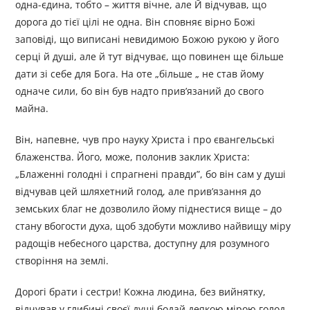
одна-єдина, тобто – життя вічне, але Й відчував, що
дорога до тієї цілі не одна. Він сповняє вірно Божі
заповіді, що виписані невидимою Божою рукою у його
серці й душі, але й тут відчуває, що повинен ще більше
дати зі себе для Бога. На оте „більше „ не став йому
одначе сили, бо він був надто прив’язаний до свого
майна.
Він, напевне, чув про науку Христа і про євангельські
блаженства. Його, може, полонив заклик Христа:
„Блаженні голодні і спрагнені правди”, бо він сам у душі
відчував цей шляхетний голод, але прив’язання до
земських благ не дозволило йому піднестися вище – до
стану вбогости духа, щоб здобути можливо найвищу міру
радощів небесного царства, доступну для розумного
створіння на землі.
Дорогі брати і сестри! Кожна людина, без вийнятку,
відчував у глибині своєї душі бодай деякою мірою голод