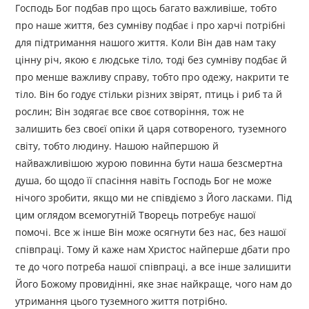
Господь Бог подбав про щось багато важливіше, тобто
про наше життя, без сумніву подбає і про харчі потрібні
для підтримання нашого життя. Коли Він дав нам таку
цінну річ, якою є людське тіло, тоді без сумніву подбає й
про менше важливу справу, тобто про одежу, накрити те
тіло. Він бо годує стільки різних звірят, птиць і риб та й
рослин; Він зодягає все своє сотворіння, тож не
залишить без своєї опіки й царя сотвореного, туземного
світу, тобто людину. Нашою найпершою й
найважливішою журою повинна бути наша безсмертна
душа, бо щодо її спасіння навіть Господь Бог не може
нічого зробити, якщо ми не співдіємо з Його ласками. Під
цим оглядом всемогутній Творець потребує нашої
помочі. Все ж інше Він може осягнути без нас, без нашої
співпраці. Тому й каже нам Христос найперше дбати про
те до чого потреба нашої співпраці, а все інше залишити
Його Божому провидінні, яке знає найкраще, чого нам до
утримання цього туземного життя потрібно.