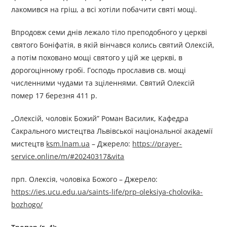
лакомився на гріш, а всі хотіли побачити святі мощі.
Впродовж семи днів лежало тіло преподобного у церкві
святого Боніфатія, в якій вінчався колись святий Олексій,
а потім поховано мощі святого у цій же церкві, в
дорогоцінному гробі. Господь прославив св. мощі
численними чудами та зціленнями. Святий Олексій
помер 17 березня 411 р.
„Олексій, чоловік Божий” Роман Василик, Кафедра
Сакрального мистецтва Львівської національної академії
мистецтв
ksm.lnam.ua
– Джерелo:
https://prayer-
service.online/m/#20240317&vita
прп. Олексія, чоловіка Божого – Джерелo:
https://ies.ucu.edu.ua/saints-life/prp-oleksiya-cholovika-
bozhogo/