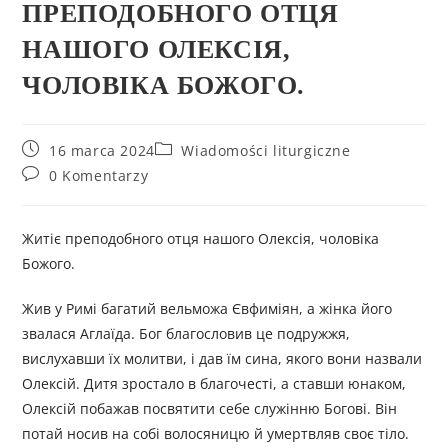
ПРЕПОДОБНОГО ОТЦЯ
НАШОГО ОЛЕКСІЯ,
ЧОЛОВІКА БОЖОГО.
16 marca 2024
Wiadomości liturgiczne
0 Komentarzy
Житіє преподобного отця нашого Олексія, чоловіка
Божого.
Жив у Римі багатий вельможа Євфиміян, а жінка його
звалася Аглаїда. Бог благословив це подружжя,
вислухавши їх молитви, і дав їм сина, якого вони назвали
Олексій. Дитя зростало в благочесті, а ставши юнаком,
Олексій побажав посвятити себе служінню Богові. Він
потай носив на собі волосяницю й умертвляв своє тіло.