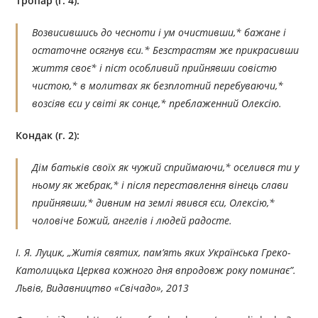
Тропар (г. 4):
Возвисившись до чесноти і ум очистивши,* бажане і
остаточне осягнув єси.* Безстрастям же прикрасивши
життя своє* і піст особливий прийнявши совістю
чистою,* в молитвах як безплотний перебуваючи,*
возсіяв єси у світі як сонце,* преблаженний Олексію.
Кондак (г. 2):
Дім батьків своїх як чужий сприймаючи,* оселився ти у
ньому як жебрак,* і після переставлення вінець слави
прийнявши,* дивним на землі явився єси, Олексію,*
чоловіче Божий, ангелів і людей радосте.
І. Я. Луцик, „Житія святих, пам’ять яких Українська Греко-
Католицька Церква кожного дня впродовж року поминає”.
Львів, Видавництво «Свічадо», 2013