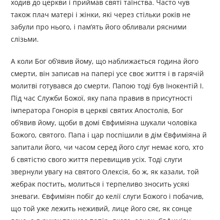
ходив до церкви і приймав святі таїнства. Часто чув
також плач матері і жінки, які через стільки років не
забули про нього, і пам’ять його обливали рясними
слізьми.
А коли Бог об’явив йому, що наближається година його
смерти, він записав на папері усе своє життя і в гарячій
молитві готувався до смерти. Папою тоді був Інокентій I.
Під час Служби Божої, яку папа правив в присутності
імператора Гонорія в церкві святих Апостолів, Бог
об’явив йому, щоби в домі Євфиміяна шукали чоловіка
Божого, святого. Папа і цар поспішили в дім Євфиміяна й
запитали його, чи часом серед його слуг немає кого, хто
б святістю свого життя перевищив усіх. Тоді слуги
звернули увагу на святого Олексія, бо ж, як казали, той
жебрак постить, молиться і терпеливо зносить усякі
зневаги. Євфиміян побіг до келії слуги Божого і побачив,
що той уже лежить неживий, лице його сяє, як сонце