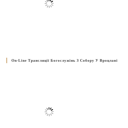
On-Line Трансляції Богослужінь З Собору У Вроцлаві