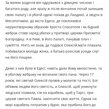
За волею родичів він одружився з дівицею чесною і
багатого роду, але зразу ж після вінчання потай залишив
свою палату і в убогій одежі поїхав до Лаодикії, а звідти в
Месопотамію, до міста Едеси, де поклонився
нерукотворному образові Христа Спасителя і як бідний
жебрак стояв серед убогих у притворі церкви Пресвятої
Богородиці. А в Римі, в його палаті, панував плач і
сум’яття. Ніхто не знав, де подівся Олексій;мати плакала,
побивалася молода жінка, а батько розіслав усюди слуг
на його пошуки.
Деякі з них були в Едесі, навіть дали йому милостиню, та
в убогому жебраку не впізнали свого пана. Через 17
років, які святий Олексій провів у молитві та пості, Бог
об’явив людям його святість, а Олексій, щоб уникнути
людської похвали, сів на корабель, щоб у Тарсі, при
церкві святого Павла, закінчити своє життя. Однак на
морі корабель потрапив у бурю, яка прибила його до