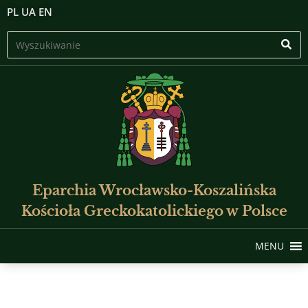
PL
UA
EN
Eparchia Wrocławsko-Koszalińska
Kościoła Greckokatolickiego w Polsce
MENU