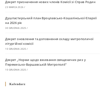
Декрет призначення нових членів Комісії зі Справ Родин
23 MARCA 2026
/
Душпастирський план Вроцлавсько-Кошалінської Єпархії
на 2026 рік
30 GRUDNIA 2025
/
Декрет оновлення та доповнення складу митрополичої
літургійної комісії
10 GRUDNIA 2025
/
Декрет „Норми щодо вживання священичих риз у
Перемисько-Варшавській Митрополії”
10 GRUDNIA 2025
/
Декрет про відзначення Великодня і всіх рухомих свят за
Kalendarz
григоріанським календарем
10 GRUDNIA 2025
/
Декрет проголошення та оприлюдення постанов Синоду