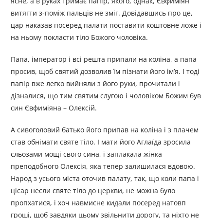
ясне, а в руках тримає папір, якого, однак, Євфиміян
витягти з-поміж пальців не зміг. Довідавшись про це,
цар наказав посеред палати поставити коштовне ложе і
на ньому покласти тіло Божого чоловіка.
Папа, імператор і всі решта припали на коліна, а папа
просив, щоб святий дозволив їм пізнати його ім’я. І тоді
папір вже легко вийняли з його руки, прочитали і
дізналися, що тим святим слугою і чоловіком Божим був
син Євфиміяна – Олексій.
А сивоголовий батько його припав на коліна і з плачем
став обнімати святе тіло. І мати його Аглаїда зросила
сльозами мощі свого сина, і заплакала жінка
преподобного Олексія, яка тепер залишилася вдовою.
Народ з усього міста оточив палату, так, що коли папа і
цісар несли святе тіло до церкви, не можна було
пропхатися, і хоч навмисне кидали посеред натовп
гроші, щоб завдяки цьому звільнити дорогу, та ніхто не