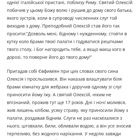
однієї італійської пристані, поблизу Риму. Святий Олексій
побачив у цьому Божу волю і рушив до дому свого батька,
якого зустрів, коли в супроводі численних слуг той
виходив з дому. Преподобний Олексій став його так
просити:“Дозволь мені, бідному і нужденному, стояти в
кутку коло брами твоєї палати і годуватися рештками
твого столу, і Бог нагородить тебе, а якщо маєш кого в
дорозі, то поверне його до твого дому!”
Пригадав собі Євфиміян при цих словах свого сина
Олексія і просльозився. Він наказав влаштувати біля
брами кімнатку для жебрака і доручив одному зі слуг
приносити йому їжу. А святий Олексій, ніким не
впізнаний, прожив тут ще 17 років. Дні і ночі молився,
жив лишень хлібом, усяку страву, яку приносили йому з
палати, роздавав бідним. Слуги не раз насміхалися з
нього, штовхали, били, обливали водою, а він усе зносив
терпеливо, без жодного нарікання. У неділю завжди