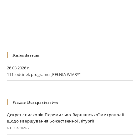
Kalendarium
26.03.2026 r.
111. odcinek programu „PEŁNIA WIARY”
Ważne Duszpasterstwo
Декрет єпископів Перемисько-Варшавської митрополії
щодо звершування Божественної Літургії
6 LIPCA 2026
/