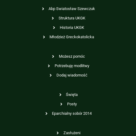
Abp Swiatosław Szewczuk
Struktura UKGK
Historia UKGK
Młodzież Greckokatolicka
Możesz pomóc
Potrzebuję modlitwy
Dodaj wiadomość
Święta
Posty
Eparchialny sobór 2014
Zasłużeni