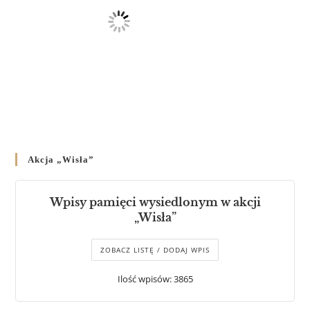
Akcja „Wisła”
Wpisy pamięci wysiedlonym w akcji
„Wisła”
ZOBACZ LISTĘ / DODAJ WPIS
Ilość wpisów: 3865