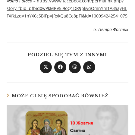
Фото і відео –
https://www.facebook.com/permalink.php?
story_fbid=pfbid0wPkMRV5i9oQ1DR9pkvqQmnYm1A3SayHL
FXfkLzqV1nYX6cSBiFpVjRxkQa8Ce8pFl&id=100094242541075
о. Петро Фостик
PODZIEL SIĘ TYM Z INNYMI
MOŻE CI SIĘ SPODOBAĆ RÓWNIEŻ