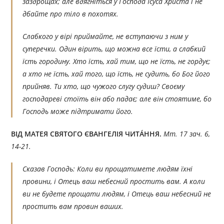
заздрощах; але вдягніться у Господа Ісуса Христа і не
дбайте про тіло в похотях.
Слабкого у вірі приймайте, не вступаючи з ним у
суперечки. Один вірить, що можна все їсти, а слабкий
їсть городину. Хто їсть, хай тим, що не їсть, не гордує;
а хто не їсть, хай того, що їсть, не судить, бо Бог його
прийняв. Ти хто, що чужого слугу судиш? Своєму
господареві стоїть він або падає; але він стоятиме, бо
Господь може підтримати його.
ВІД МАТЕЯ СВЯТОГО ЄВАНГЕЛІЯ ЧИТÁННЯ.
Мт. 17 зач. 6,
14-21.
Сказав Господь: Коли ви прощатимете людям їхні
провини, і Отець ваш небесний простить вам. А коли
ви не будете прощати людям, і Отець ваш небесний не
простить вам провин ваших.