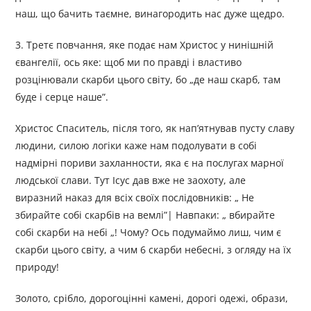
наш, що бачить таємне, винагородить нас дуже щедро.
3. Третє повчання, яке подає нам Христос у нинішній
євангелії, ось яке: щоб ми по правді і властиво
розцінювали скарби цього світу, бо „де наш скарб, там
буде і серце наше”.
Христос Спаситель, після того, як нап’ятнував пусту славу
людини, силою логіки каже нам подолувати в собі
надмірні пориви захланности, яка є на послугах марної
людської слави. Тут Ісус дав вже не заохоту, але
виразний наказ для всіх своїх послідовників: „ Не
збирайте собі скарбів на вемлі”| Навпаки: „ вбирайте
собі скарби на небі „! Чому? Ось подумаймо лиш, чим є
скарби цього світу, а чим 6 скарби небесні, з огляду на їх
природу!
Золото, срібло, дорогоцінні камені, дорогі одежі, образи,