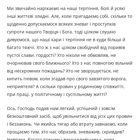
Ми звичайно нарікаємо на наші терпіння, болі й усякі
інші життєві злидні. Але, коли пригадаємо собі, скільки то
щоденно допускаємося всяких зневаг і проступків
супроти нашого Творця і Бога, тоді цілком слушно
дивуємося, що наші кари і терпіння не в куди більші й
багато тяжчі. Хто ж з нас цілком свобідний від поривів
пустої слави, гордості? Хто ніколи не обмовляв, не
очорнював свого ближнього? Хто з нас повнотою вільний
від нескромних пожадань? Хто не зворушується, не
кипить гнівом, коли згадав про свого завзятого ворога,
неприятеля? А скільки провин у родинному співжитті,
при праці, у політичному і суспільному житті?
Ось, Господь подав нам легкий, успішний і зовсім
безкоштовний засіб, щоб увільнитися від усіх цих провин
і беззаконь. Чи якийсь тягар або втрату завнаємо, коли
прощаємо тим, хто нас образив, зневажив, скривдив?
Навпаки, багато тяжчим і виснажливішим є, коли