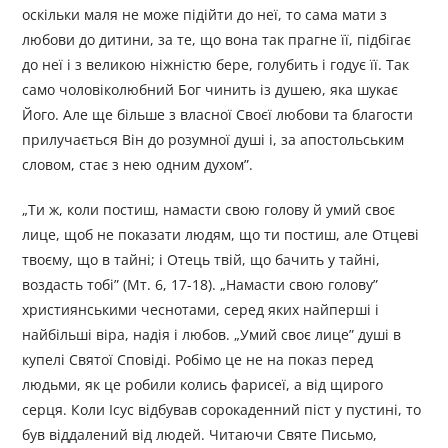
оскільки маля не може підійти до неї, то сама мати з
любови до дитини, за те, що вона так прагне її, підбігає
до неї і з великою ніжністю бере, голубить і годує її. Так
само чоловіколюбний Бог чинить із душею, яка шукає
Його. Але ще більше з власної Своєї любови та благости
прилучається Він до розумної душі і, за апостольським
словом, стає з нею одним духом”.
„Ти ж, коли постиш, намасти свою голову й умий своє
лице, щоб не показати людям, що ти постиш, але Отцеві
твоєму, що в тайні; і Отець твій, що бачить у тайні,
воздасть тобі” (Мт. 6, 17-18). „Намасти свою голову”
християнськими чеснотами, серед яких найперші і
найбільші віра, надія і любов. „Умий своє лице” душі в
купелі Святої Сповіді. Робімо це не на показ перед
людьми, як це робили колись фарисеї, а від щирого
серця. Коли Ісус відбував сорокаденний піст у пустині, то
був віддалений від людей. Читаючи Святе Письмо,