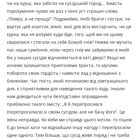
чи на курці, яка забігла на сусідський город… Замість
порозуміння чуємо не раз з їхніх уст страшні слова:
„Помру, а не прощу!” Подумаймо, любі брати і сестри, чи
вартує цей клаптик землі, якої для всіх вистарчить, чи ця
курка, яка не розуміє куди йде, того, щоб ми на цьому
сварилися і стягали на себе Божий гнів? Невже не мучить
нас наше сумління, коли через гнів ми забуваємо в який
бік у наших сусідів відчиняються в хаті двері? Якщо ми
хочемо залишитися приятелями Христа, то мусимо
побороти свою гордість і навести лад у відношенні з
ближніми. Час посту, який починаємо від завтрашнього
дня, є сприятливим для наведення такого ладу. Інколи
нам доводиться чути безпідставні оправдання
приблизно такого змісту: „Я б перепросився
(перепросилася) зі своїм сусідом, але не бачу його”. Це
явна неправда, бо якби ми справді цього хотіли, то пішли
б до їхньої хати чи віднайшли іншу нагоду і перепросили
одне одного. Тим більше, що сусід живе поряд і не треба