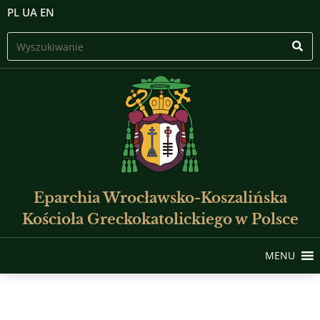
PL
UA
EN
Eparchia Wrocławsko-Koszalińska
Kościoła Greckokatolickiego w Polsce
MENU