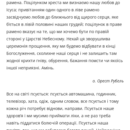
рамена. Поцілунком хреста ми визнаємо нашу любов до
Ісуса; привітанням один одного в ліве рамено
засвідчуємо любов до ближнього від щирого серця, яке
б’ється в лівій половині наших грудей; поцілунок в праве
рамено вказує на те, що ми хочемо бути по правій
стороні у Царстві Небесному. Нехай ця зворушлива
церемонія прощення, яку ми будемо відбувати в кінці
Богослуження, сколихне наші серця і не залишить там
жодної крихти гніву, обурення, бажання помсти чи якоїсь
іншої неприязні. Амінь.
о. Орест Рубель
Все на світі псується: псується автомашина, годинник,
телевізор, хата, одіж, одним словом, все псується і тому
кожна річ потребує віднови, направи. Псується наше
здоров’я і ми мусимо приймати ліки, а не раз треба
навіть піддатися болючій операції. Псується наша