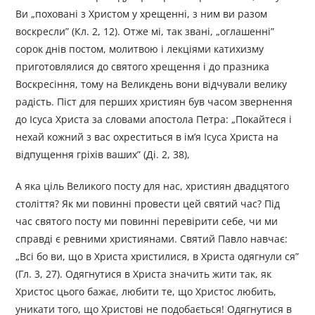
Ви „поховані з Христом у хрещенні, з ним ви разом
воскресли” (Кл. 2, 12). Отже мі, так звані, „оглашенні”
сорок днів постом, молитвою і лекціями катихизму
приготовлялися до святого хрещення і до празника
Воскресіння, тому на Великдень вони відчували велику
радість. Піст для перших християн був часом звернення
до Ісуса Христа за словами апостола Петра: „Покайтеся і
нехай кожний з вас охреститься в ім’я Ісуса Христа на
відпущення гріхів ваших” (Ді. 2, 38),
А яка ціль Великого посту для нас, християн двадцятого
століття? Як ми повинні провести цей святий час? Під
час святого посту ми повинні перевірити себе, чи ми
справді є ревними християнами. Святий Павло навчає:
„Bci бо ви, що в Христа христилися, в Христа одягнули ся”
(Гл. 3, 27). Одягнутися в Христа значить жити так, як
Христос цього бажає, любити те, що Христос любить,
уникати того, що Христові не подобається! Одягнутися в