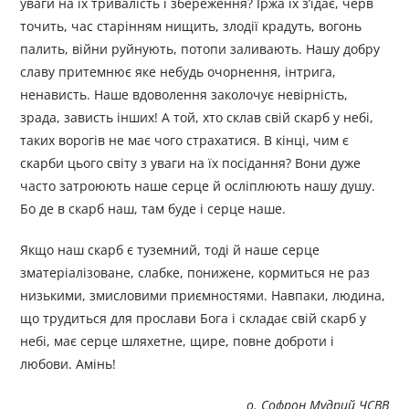
уваги на їх тривалість і збереження? Іржа їх з’їдає, черв
точить, час старінням нищить, злодії крадуть, вогонь
палить, війни руйнують, потопи заливають. Нашу добру
славу притемнює яке небудь очорнення, інтрига,
ненависть. Наше вдоволення заколочує невірність,
зрада, зависть інших! А той, хто склав свій скарб у небі,
таких ворогів не має чого страхатися. В кінці, чим є
скарби цього світу з уваги на їх посідання? Вони дуже
часто затроюють наше серце й осліплюють нашу душу.
Бо де в скарб наш, там буде і серце наше.
Якщо наш скарб є туземний, тоді й наше серце
зматеріалізоване, слабке, понижене, кормиться не раз
низькими, змисловими приємностями. Навпаки, людина,
що трудиться для прослави Бога і складає свій скарб у
небі, має серце шляхетне, щире, повне доброти і
любови. Амінь!
о. Софрон Мудрий ЧСВВ