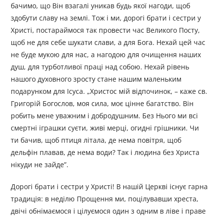
бачимо, що Він взагалі уникав будь якої нагоди, щоб
здобути славу на землі. Тож і ми, дорогі брати і сестри у
Христі, постараймося так провести час Великого Посту,
щоб не для себе шукати слави, а для Бога. Нехай цей час
не буде мукою для нас, а нагодою для очищення наших
душ, для турботливої праці над собою. Нехай рівень
нашого духовного зросту стане нашим маленьким
подарунком для Ісуса. „Христос мій відпочинок, – каже св.
Григорій Богослов, моя сила, моє цінне багатство. Він
робить мене уважним і добродушним. Без Нього ми всі
смертні іграшки суєти, живі мерці, огидні грішники. Чи
ти бачив, щоб птиця літала, де нема повітря, щоб
дельфін плавав, де нема води? Так і людина без Христа
нікуди не зайде”.
Дорогі брати і сестри у Христі! В нашій Церкві існує гарна
традиція: в неділю Прощення ми, поцілувавши хреста,
двічі обнімаємося і цілуємося один з одним в ліве і праве