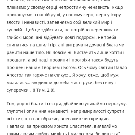
плекаємо у своєму серці непростимну ненависть. Якщо
пригашуємо в нашій душі, у нашому серці першу іскру
злости і ненависті, запевняємо собі великий мир і
супокій. Щоб це здійснити, не потрібно перепливати
глибокі моря, ані відбувати довгі подорожі, не треба
спинатися на шпилі гір, ані витрачати дочасні блага чи
ранити наше тіло. Ні! Зовсім ні! Вистачить лише хотіти і
прощати, а всі наші провини і прогріхи також будуть
прощені нашим Творцем і Богом. Ось чому святий Павло
Апостол так гаряче накликує: „ Я хочу, отже, щоб мужі
молились… вводивши до неба чисті руки, без гніву і
суперечки „ (І Тим. 2,8).
Тож, дорогі брати і сестри, дбайливо уникаймо нерозуму,
глупоти і оп’яніння ненависті, непримиримості супроти
всіх тих, хто нас образив, зневажив чи скривдив.
Навпаки, за приказом Христа Спасителя, виявляймо
таким людям любов, милість і милосердя, бо лише та”