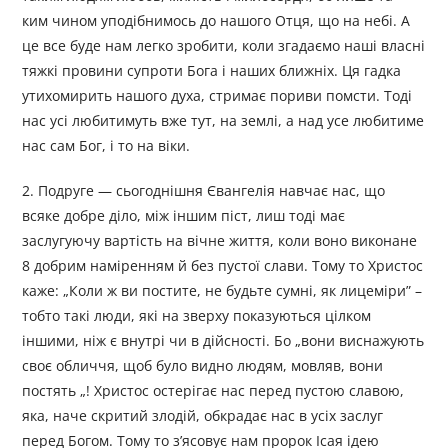
ким чином уподібнимось до нашого Отця, що на небі. А
це все буде нам легко зробити, коли згадаємо наші власні
тяжкі провини супроти Бога і наших ближніх. Ця гадка
утихомирить нашого духа, стримає пориви помсти. Тоді
нас усі любитимуть вже тут, на землі, а над усе любитиме
нас сам Бог, і то на віки.
2. Подруге — сьогоднішня Євангелія навчає нас, що
всяке добре діло, між іншим піст, лиш тоді має
заслугуючу вартість на вічне життя, коли воно виконане
8 добрим наміренням й без пустої слави. Тому то Христос
каже: „Коли ж ви постите, не будьте сумні, як лицеміри” –
тобто такі люди, які на зверху показуються цілком
іншими, ніж є внутрі чи в дійсності. Бо „вони виснажують
своє обличчя, щоб було видно людям, мовляв, вони
постять „! Христос остерігає нас перед пустою славою,
яка, наче скритий злодій, обкрадає нас в усіх заслуг
перед Богом. Тому то з’ясовує нам пророк Ісая ідею