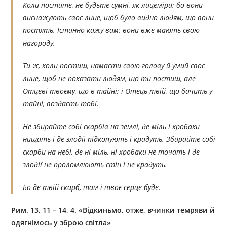
Коли постите, не будьте сумні, як лицеміри: бо вони
виснажують своє лице, щоб було видно людям, що вони
постять. Істинно кажу вам: вони вже мають свою
нагороду.
Ти ж, коли постиш, намасти свою голову й умий своє
лице, щоб не показати людям, що ти постиш, але
Отцеві твоєму, що в тайні; і Отець твій, що бачить у
тайні, воздасть тобі.
Не збирайте собі скарбів на землі, де міль і хробаки
нищать і де злодії підкопують і крадуть. Збирайте собі
скарби на небі, де ні міль, ні хробаки не точать і де
злодії не проломлюють стін і не крадуть.
Бо де твій скарб, там і твоє серце буде.
Рим. 13, 11 – 14, 4. «Відкиньмо, отже, вчинки темряви й
одягнімось у зброю світла»