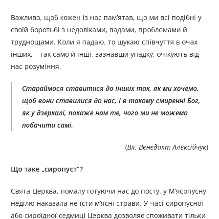
Важливо, щоб кожен із нас пам’ятав, що ми всі подібні у
своїй боротьбі з недоліками, вадами, проблемами й
труднощами. Коли я падаю, то шукаю співчуття в очах
інших, – так само й інші, зазнавши упадку, очікують від
нас розуміння.
Стараймося ставитися до інших так, як ми хочемо,
щоб вони ставилися до нас, і в такому смиренні Бог,
як у дзеркалі, покаже нам те, чого ми не можемо
побачити самі.
(
Вл. Венедикт Алексійчук
)
Що таке „сиропуст”?
Свята Церква, помалу готуючи нас до посту, у М’ясопусну
неділю наказала не їсти м’ясні страви. У часі сиропусної
або сироїдної седмиці Церква дозволяє споживати тільки