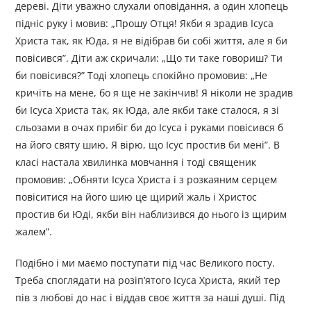
дереві. Діти уважно слухали оповідання, а один хлопець
підніс руку і мовив: „Прошу Отця! Якби я зрадив Ісуса
Христа так, як Юда, я не відібрав би собі життя, але я би
повісився”. Діти аж скричали: „Що ти таке говориш? Ти
би повісився?” Тоді хлопець спокійно промовив: „Не
кричіть на мене, бо я ще не закінчив! Я ніколи не зрадив
би Ісуса Христа так, як Юда, але якби таке сталося, я зі
сльозами в очах прибіг би до Ісуса і руками повісився б
на його святу шию. Я вірю, що Ісус простив би мені”. В
класі настала хвилинка мовчання і тоді священик
промовив: „Обняти Ісуса Христа і з розкаяним серцем
повіситися на його шию це щирий жаль і Христос
простив би Юді, якби він наблизився до нього із щирим
жалем”.
Подібно і ми маємо поступати під час Великого посту.
Треба споглядати на розіп’ятого Ісуса Христа, який тер
пів з любові до нас і віддав своє життя за наші душі. Під