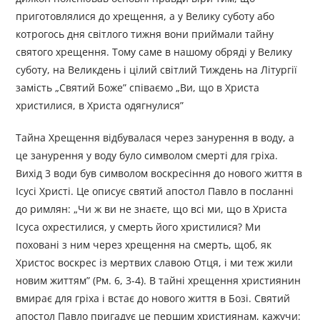
приготовлялися до хрещення, а у Велику суботу або
котрогось дня світлого тижня вони приймали тайну
святого хрещення. Тому саме в нашому обряді у Велику
суботу, на Великдень і цілий світлий Тиждень на Літургії
замість „Святий Боже” співаємо „Ви, що в Христа
христилися, в Христа одягнулися”
Тайна Хрещення відбувалася через занурення в воду, а
це занурення у воду було символом смерті для гріха.
Вихід 3 води був символом воскресіння до нового життя в
Ісусі Христі. Це описує святий апостол Павло в посланні
до римлян: „Чи ж ви не знаєте, що всі ми, що в Христа
Ісуса охрестилися, у смерть його христилися? Ми
поховані з ним через хрещення на смерть, щоб, як
Христос воскрес із мертвих славою Отця, і ми теж жили
новим життям” (Рм. 6, 3-4). B тайні хрещення християнин
вмирає для гріха і встає до нового життя в Бозі. Святий
апостол Павло пригадує це першим християнам, кажучи: