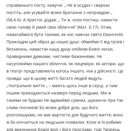
справжнього посту, кажучи: „ Не в осудах і сварках
постіть, але усувайте всяке братання з неправдою „
(58,4-6). А Христос додав: „ Ти ж, коли постиш, намасти
свою голову й умий своє обличчя” (Мат. 6,17). Отже,
намагаймося бути такими, як нас навчає свята Євангелія.
Прикладім цей образ до нашої душі: обмиймо її від гріхів і
беззаконь, намастім нашу душу олійком Божої ласки,
праведними думками, чистими бажаннями. Не
насуплюймо нашого обличчя, як лицеміри, як актори, що
в театрі представляють когось іншого, ніж у дійсності. Це
правда, що в цьому житті багато людей ведуть
„театральне життя „ – мають щось інше в серці, а чим
іншим прикидаються назверх перед людьми. Ми ж
такими не будьмо Не вдаваймо сумних, шукаючи при тім
слави посників! Бо всяке добре діло, що його
розголошуємо, не має вартости для будучого життя; воно
ж бо кінчається на людських похвалах. Коли ж Їх робимо
для виконання Божої волі і його прослави, тоді Творець