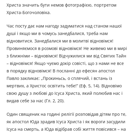
Христа значить бути немов фотографією, портретом
Христа-Богочоловіка.
Час посту дає нам нагоду задуматися над станом нашої
душі і якщо ми в чомусь занедбалися, треба нам
відновитися. Занедбалися ми в молитві відновімся!
Провиняємося в розмові відновімся! Не живемо ми в мирі
з ближніми – відновімся! Відчужилися ми від Святих Тайн
– відновімся! Якщо чуємо докір совісті, що з нами не все
в порядку відновімся! В посланні до ефесян апостол
Павло закликає: „Прокиньсь, о сплячий, і встань із
мертвих, а Христос освітить тебе!” (Еф. 5, 14). Відновімо
свою душу з любові до Ісуса Христа, який полюбив нас і
видав себе за нас (Гл. 2, 20).
Один священик на годині релігії розповідав дітям про те,
як апостол Юда зрадив Ісуса Христа і як вороги засудили
Ісуса на смерть, а Юда відібрав собі життя повісився – на