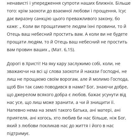
ненависті і упередження супроти наших ближніх. Більше
того: крім заохоти до взаємної любови і прощення, Ісус
дає виразну санкцію цього преважливого закону, бо
каже: „ Коли ви прощатимете людям їхні провини, то й
Отець ваш небесний простить вам. А коли ви не будете
прощати людям, то й Отець ваш небесний не простить
вам провин ваших „ (Мат. 6,15).
Дорогі в Христі! На яку кару заслужимо собі, коли, не
зважаючи на всі ці слова заохоти й накази Господні, не
лиш не прощаємо своїм ворогам, але й молимо Господа,
щоб Він так само поводився в нами? Бог, знаючи добре,
що джерелом всякого добра є любов, бажає усунути від
нас усе, що лиш може зранити, а чи й знищити її.
Напевно нема на землі такого батька, ані матері, ані
приятеля, ані когось, хто любив би нас більше, ніж Бог,
який з любови покликав нас до життя і його в нас
підтримує.