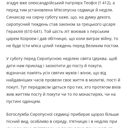
згадує вже олександрійський патріярх Теофіл († 412), а
перед тим установлена М’ясопусна седмиця й неділя.
Синаксар на сирну суботу каже, що, на думку декого,
сиропусний тиждень став законом за грецького цісаря
Гераклія (610-641). Той шість літ воював з перським
царем Хозроєм і дав обітницю, що коли виграє війну, то
не буде їсти м’яса цілий тиждень перед Великим постом.
У суботу перед Сиропусною неділею свята Церква, щоб
дати нам приклад і заохотити до посту й покути,
відзначає пам’ять усіх святих мужів і жінок, що від
найдавніших часів провели своє життя в молитві, пості й
покуті. Тут передовсім ідеться про тих, хто протягом віків
жив життям посту й покути чи то по монастирях, чи на
пустині одинцем.
Богослужба Сиропусної седмиці прибирає щораз більше
пісний вид, особливо в середу, п’ятницю і в неділю при