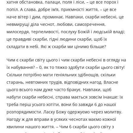
хатня обстановка, палаци, поля і ліси, – це все порох і
попіл. А слава, добре ім’я, приємності життя, – це все
наче вітер і дим, проминає. Навпаки, скарби небесні, це
невмирущі діла чеснот, любови, самозречення,
милосердя, терпеливості, послуху Божій і людській владі;
це правдиві скарби, гідні людини скарби, щоб їх
складати в небі. Які ж скарби ми цінимо більше?
Чим є скарби світу цього і чим скарби небесні в огляду на
їх набування? – 0, як то тяжко здобути скарби цього світу!
Скільки потрібно мати геніяльних здібнощів, скільки
старань, невтомних трудів, відповідних нагод. Власне
цього всього нам дуже часто бракує. Навпаки, щоб
набути скарби небесні, справа мається зовсім інакше: їх
треба перш усього хотіти, вони бо завжди 6 до нашої
розпорядимости. Ласку Божу одержуємо через молитву.
Нагоду ж для вправи в усяких чеснотах маємо кожної
хвилини нашого життя. – Чим 6 скарби цього світу з