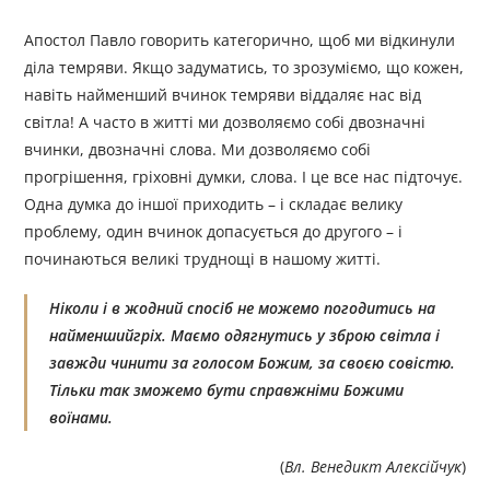
Апостол Павло говорить категорично, щоб ми відкинули
діла темряви. Якщо задуматись, то зрозуміємо, що кожен,
навіть найменший вчинок темряви віддаляє нас від
світла! А часто в житті ми дозволяємо собі двозначні
вчинки, двозначні слова. Ми дозволяємо собі
прогрішення, гріховні думки, слова. І це все нас підточує.
Одна думка до іншої приходить – і складає велику
проблему, один вчинок допасується до другого – і
починаються великі труднощі в нашому житті.
Ніколи і в жодний спосіб не можемо погодитись на
найменшийгріх. Маємо одягнутись у зброю світла і
завжди чинити за голосом Божим, за своєю совістю.
Тільки так зможемо бути справжніми Божими
воїнами.
(
Вл. Венедикт Алексійчук
)