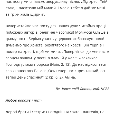
час посту ми співаємо зворушливу пісню: „Під хрест Твій
стаю, Спасителю мій милий, і молю Тебе: о дай же мені
за гріхи жаль щирий”.
Використаймо час посту для наших душ! Читаймо праці
побожних авторів, релігійні часописи! Молімося більше в
цьому пості! Берімо участь у церковних богослужіннях!
Думаймо про Христа, розіп’ятого на хресті! Він терпів і
помер на хресті, щоб ми жили. „Поверніться до мене всім
серцем вашим, у пості, в плачі й у жалі”, – закликає
Господь устами пророка (Йоіл, 2, 12). До нас відносяться
слова апостола Павла: „Ось тепер час сприятливий, ось
тепер день спасіння” (2 Кр. 6, 2). Амінь.
Вл. Інокентій Лотоцький, ЧСВВ
Любов ворогів і піст
Дорогі брати і сестри! Сьогоднішня свята Євангелія, на