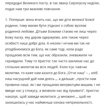
передодні Великого посту, в так звану Сиропусну неділю,
подає нам три важливі повчання.
1. Поперше: вона вчить нас, що ми діти великої Божої
родини, тому маємо бути з’єднані з собою вузлом
родинної любови. Дітьми Божими стаємо не лиш через
Божу ласку, яку даром одержуємо, але також через
особисті наші добрі діла. А ніколи і нічим ми так не
уподібнюємося до Бога, як саме тоді, коли радо
прощаємо всім тим, що нас образили, зневажили чи
скривдили. Тому то Христос так часто закликає нас до
спільних молитов ва всіх людей. Коли Ісус навчає
молитви, то каже нам казати до Бога „Отче наш” – „ хліб
наш насущний дай нам днесь „, а дальше: „прости нам
провини наші, як і ми прощаємо винуватцям машим, і не
введи нас у спокусу, а визволи нас від лукавого”. Христос
наказує, щоб завжди молитися „у множині „, щоб не
залишилась у нас найменша ознака неприхильності,