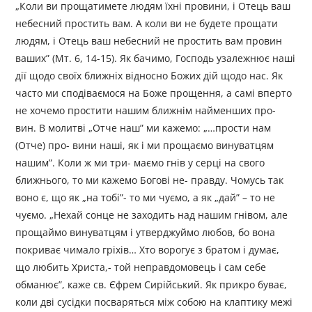
„Коли ви прощатимете людям їхні провини, і Отець ваш
небесний простить вам. А коли ви не будете прощати
людям, і Отець ваш небесний не простить вам провин
ваших” (Мт. 6, 14-15). Як бачимо, Господь узалежнює наші
дії щодо своїх ближніх відносно Божих дій щодо нас. Як
часто ми сподіваємося на Боже прощення, а самі вперто
не хочемо простити нашим ближнім найменших про-
вин. В молитві „Отче наш” ми кажемо: „…прости нам
(Отче) про- вини наші, як і ми прощаємо винуватцям
нашим”. Коли ж ми три- маємо гнів у серці на свого
ближнього, то ми кажемо Богові не- правду. Чомусь так
воно є, що як „на тобі”- то ми чуємо, а як „дай” – то не
чуємо. „Нехай сонце не заходить над нашим гнівом, але
прощаймо винуватцям і утверджуймо любов, бо вона
покриває чимало гріхів… Хто ворогує з братом і думає,
що любить Христа,- той неправдомовець і сам себе
обманює”, каже св. Єфрем Сирійський. Як прикро буває,
коли дві сусідки посваряться між собою на клаптику межі