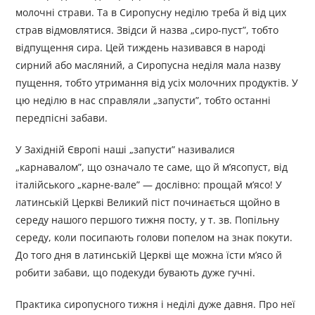
молочні страви. Та в Сиропусну неділю треба й від цих
страв відмовлятися. Звідси й назва „сиро-пуст”, тобто
відпущення сира. Цей тиждень називався в народі
сирний або масляний, а Сиропусна неділя мала назву
пущення, тобто утримання від усіх молочних продуктів. У
цю неділю в нас справляли „запусти”, тобто останні
передпісні забави.
У Західній Європі наші „запусти” називалися
„карнавалом”, що означало те саме, що й м’ясопуст, від
італійського „карне-вале” — дослівно: прощай м’ясо! У
латинській Церкві Великий піст починається щойно в
середу нашого першого тижня посту, у т. зв. Попільну
середу, коли посипають голови попелом на знак покути.
До того дня в латинській Церкві ще можна їсти м’ясо й
робити забави, що подекуди бувають дуже гучні.
Практика сиропусного тижня і неділі дуже давня. Про неї