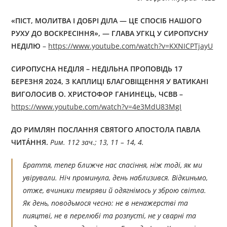
«ПІСТ, МОЛИТВА І ДОБРІ ДІЛА — ЦЕ СПОСІБ НАШОГО
РУХУ ДО ВОСКРЕСІННЯ», — ГЛАВА УГКЦ У СИРОПУСНУ
НЕДІЛЮ
–
https://www.youtube.com/watch?v=KXNICPTjayU
СИРОПУСНА НЕДІЛЯ –
НЕДІЛЬНА ПРОПОВІДЬ 17
БЕРЕЗНЯ 2024
, З КАПЛИЦІ БЛАГОВІЩЕННЯ У ВАТИКАНІ
ВИГОЛОСИВ
О. ХРИСТОФОР ГАНИНЕЦЬ, ЧСВВ –
https://www.youtube.com/watch?v=4e3MdU83MgI
ДО РИМЛЯН ПОСЛАННЯ СВЯТОГО АПОСТОЛА ПАВЛА
ЧИТÁННЯ.
Рим. 112 зач.; 13, 11 – 14, 4.
Браття, тепер ближче нас спасіння, ніж тоді, як ми
увірували. Ніч проминула, день наблизився. Відкиньмо,
отже, вчиники темряви й одягнімось у зброю світла.
Як день, поводьмося чесно: не в ненажерстві та
пияцтві, не в перелюбі та розпусті, не у сварні та