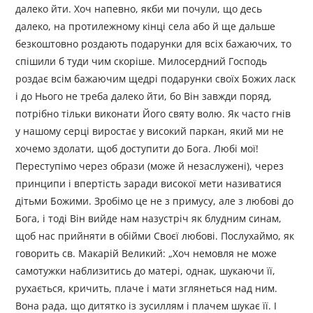
далеко йти. Хоч напевно, якби ми почули, що десь
далеко, на протилежному кінці села або й ще дальше
безкоштовно роздають подарунки для всіх бажаючих, то
спішили б туди чим скоріше. Милосердний Господь
роздає всім бажаючим щедрі подарунки своїх Божих ласк
і до Нього не треба далеко йти, бо Він завжди поряд,
потрібно тільки виконати Його святу волю. Як часто гнів
у нашому серці виростає у високий паркан, який ми не
хочемо здолати, щоб доступити до Бога. Любі мої!
Переступімо через образи (може й незаслужені), через
принципи і впертість заради високої мети називатися
дітьми Божими. Зробімо це не з примусу, але з любові до
Бога, і тоді Він вийде нам назустріч як блудним синам,
щоб нас прийняти в обійми Своєї любові. Послухаймо, як
говорить св. Макарій Великий: „Хоч немовля не може
самотужки наблизитись до матері, однак, шукаючи її,
рухається, кричить, плаче і мати зглянеться над ним.
Вона рада, що дитятко із зусиллям і плачем шукає її. І