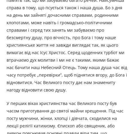
пам’ять так, що ми забуваємо багато речей. Найсумніша
справа в тому, що псується також і наша душа. Бо з дня
на день ми зайняті дочасними справами, родинними
клопотами, може навіть і громадсько-політичними
справами і серед тих занять ми забуваємо про
безсмертну душу, про вічність, про Бога і тому наше
християнське життя не завжди виглядає так, як цього
вимагає від нас Ісус Христос. Серед щоденних турбот ми
втрачаємо дух молитви і ми не є такими, якими бажає
нас бачити наш Небесний Отець. Тому наша душа час від
часу потребує „перевірки”, щоб піднятися вгору, до Бога і
відновитися. Час Великого посту дає нам знамениту
нагоду відновити свою душу.
У перших віках християнства час Великого посту був
часом приготування до святої майни хрещення. Під час
посту мужчини, жінки, хлопці і дівчата, сходилися на
лекції релігії катихизму. Єпископ або священик, або
диякон пояснював основні правди віри тим, що