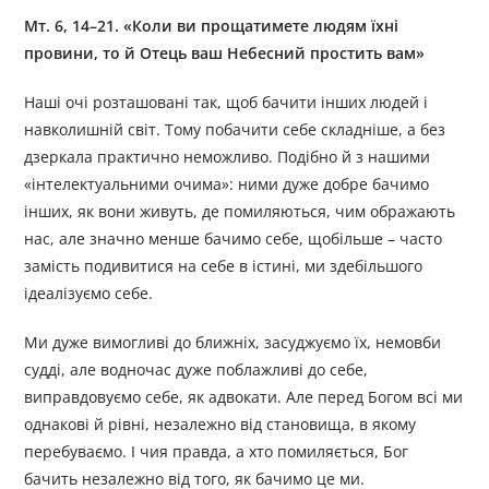
Мт. 6, 14–21. «Коли ви прощатимете людям їхні
провини, то й Отець ваш Небесний простить вам»
Наші очі розташовані так, щоб бачити інших людей і
навколишній світ. Тому побачити себе складніше, а без
дзеркала практично неможливо. Подібно й з нашими
«інтелектуальними очима»: ними дуже добре бачимо
інших, як вони живуть, де помиляються, чим ображають
нас, але значно менше бачимо себе, щобільше – часто
замість подивитися на себе в істині, ми здебільшого
ідеалізуємо себе.
Ми дуже вимогливі до ближніх, засуджуємо їх, немовби
судді, але водночас дуже поблажливі до себе,
виправдовуємо себе, як адвокати. Але перед Богом всі ми
однакові й рівні, незалежно від становища, в якому
перебуваємо. І чия правда, а хто помиляється, Бог
бачить незалежно від того, як бачимо це ми.