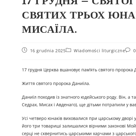
17 ГРУДНЯ – СВЯТОГ
СВЯТИХ ТРЬОХ ЮНАК
МИСАЇЛА.
16 grudnia 2025
Wiadomości liturgiczne
0
17 грудня Церква вшановує пам’ять святого пророка 
Життя святого пророка Даниїла.
Даниїл походив із знатного юдейського роду. Він, а т
Седрах, Мисах і Авденаго), ще дітьми потрапили у в
Усі четверо юнаків виховалися при царському дворі у
його три товариші залишалися вірними законові Мойсе
серці не сквернитись царськими харчами з царського с