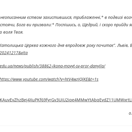
е неописанним єством захистившися, триблаженні,* в подвизі вог
стоячи, Бога ви призвали:* Поспішись, о, Щедрий, і скоро прийди я
 воля Твоя.
ко-Католицька Церква кожного дня впродовж року почитає”. Львів,
/#20241217&vita
s.edu.ua/news/publish/38862-ikona-movyt-sv-pror-danyila/
https://www.youtube.com/watch?v=htV4wzJQlKE&t=1s
0mGZKAuvEvZhzBej4XuPKf69fyrGv3UiU2iqe4MMwYtAbqEvdZ11UMWxrtL
о