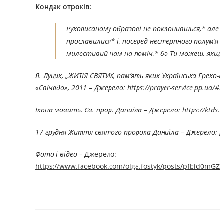
Кондак oтроків:
Рукописаному образові не поклонившися,* ал
прославилися* і, посеред нестерпного полум’я 
милостивий нам на поміч,* бо Ти можеш, якщо
Я. Луцик, „ЖИТІЯ СВЯТИХ, пам’ять яких Українська Гре
«Свічадо», 2011 – Джерелo:
https://prayer-service.pp.ua
Ікона мовить. Св. прор. Даниїла – Джерелo:
https://ktd
17 грудня Життя святого пророка Даниїла – Джерелo:
Фото і відео –
Джерелo:
https://www.facebook.com/olga.fostyk/posts/pfbid