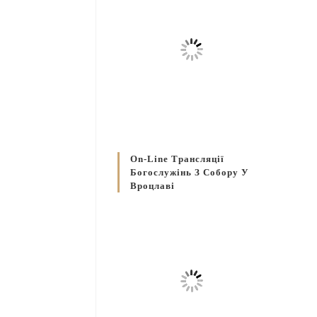
On-Line Трансляції
Богослужінь З Собору У
Вроцлаві