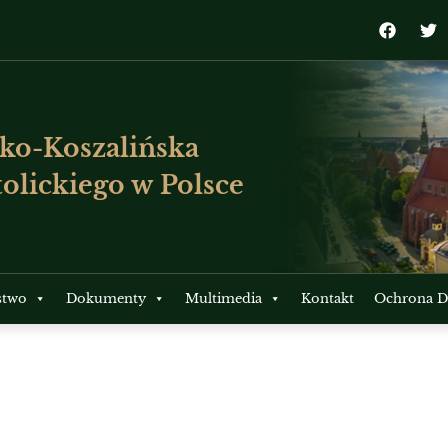
ko-Koszalińska
olickiego w Polsce
stwo
Dokumenty
Multimedia
Kontakt
Ochrona Dz