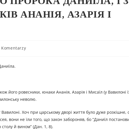
О ПРОРОКА ДАНИЇЛА, І З
ІВ АНАНІЯ, АЗАРІЯ І
 Komentarzy
Даниїла.
акож його ровесники, юнаки Ананія, Азарія і Мисаїл (у Вавилоні 
авилонську неволю.
 Вавилоні. Хоч при царському дворі життя було дуже розкішне, 
я, вони не їли того, що закон забороняв, бо “Даниїл постанови
толу й вином” (Дан. 1, 8).