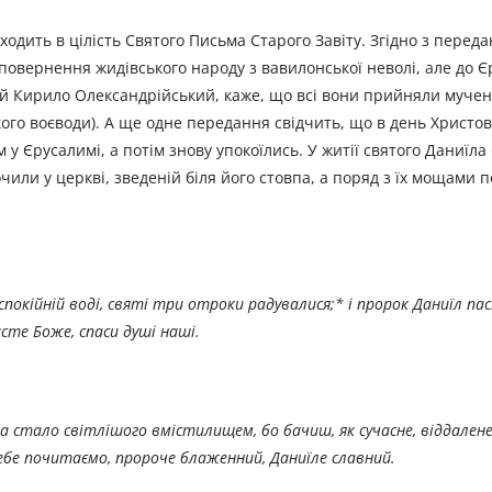
ходить в цілість Святого Письма Старого Завіту. Згідно з перед
у повернення жидівського народу з вавилонської неволі, але до 
ий Кирило Олександрійський, каже, що всі вони прийняли муче
кого воєводи). А ще одне передання свідчить, що в день Христо
 у Єрусалимі, а потім знову упокоїлись. У житії святого Даниїл
чили у церкві, зведеній біля його стовпа, а поряд з їх мощами п
а спокійній воді, святі три отроки радувалися;* і пророк Даниїл п
исте Боже, спаси душі наші.
 стало світлішого вмістилищем, бо бачиш, як сучасне, віддалене,
тебе почитаємо, пророче блаженний, Даниїле славний.