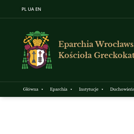
PL
UA
EN
Eparchia Wrocławs
Kościoła Greckokat
Główna
Eparchia
Instytucje
Duchowień