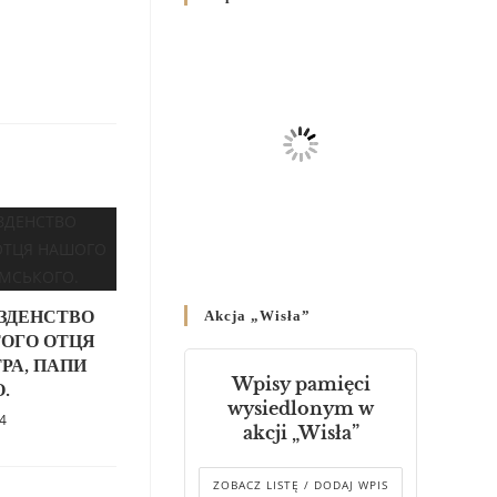
Родин
4 GRUDNIA 2024
/
Декрет владики Володимира
про утворення Комісії до
Справ Молоді та встановленя
складу Катихитичної Комісії
18 PAŹDZIERNIKA 2024
/
Декрет „Проголошення та
оприлюднення постанов
Синоду Єпископів УГКЦ,
який відбувся у Зарваниці, в
АЗДЕНСТВО
Akcja „Wisła”
днях 2-12 липня 2024 р.”
ТОГО ОТЦЯ
4 PAŹDZIERNIKA 2024
/
РА, ПАПИ
Wpisy pamięci
.
Декрет єпископів
wysiedlonym w
Перемисько-Варшавської
24
akcji „Wisła”
Митрополії стосовно
звершування Божественної
літургії
ZOBACZ LISTĘ / DODAJ WPIS