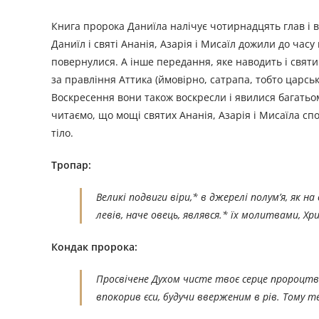
Книга пророка Даниїла налічує чотирнадцять глав і в
Даниїл і святі Ананія, Азарія і Мисаїл дожили до час
повернулися. А інше передання, яке наводить і свят
за правління Аттика (ймовірно, сатрапа, тобто царсь
Воскресення вони також воскресли і явилися багатьом
читаємо, що мощі святих Ананія, Азарія і Мисаїла спо
тіло.
Тропар:
Великі подвиги віри,* в джерелі полум’я, як н
левів, наче овець, являвся.* їх молитвами, Хр
Кондак пророка:
Просвічене Духом чисте твоє серце пророцтва
впокорив єси, будучи вверженим в рів. Тому 