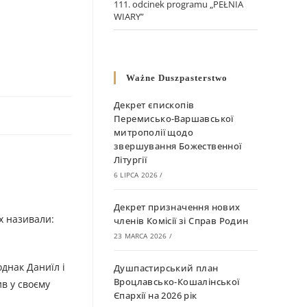
111. odcinek programu „PEŁNIA
WIARY”
Ważne Duszpasterstwo
Декрет єпископів
Перемисько-Варшавської
митрополії щодо
звершування Божественної
Літургії
6 LIPCA 2026
/
Декрет призначення нових
їх називали:
членів Комісії зі Справ Родин
23 MARCA 2026
/
однак Даниїл і
Душпастирський план
Вроцлавсько-Кошалінської
в у своєму
Єпархії на 2026 рік