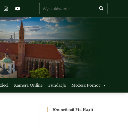
ieci
Kamera Online
Fundacja
Możesz Pomóc
Ювілейний Рік Надії