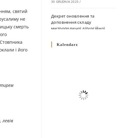
30 GRUDNIA 2025
/
анням, святий
Декрет оновлення та
Єрусалиму не
доповнення складу
ницьку смерть
митрополичої літургійної
вого
комісії
а Стовпника
10 GRUDNIA 2025
/
Kalendarz
оклали і його
Декрет „Норми щодо
вживання священичих риз у
Перемисько-Варшавській
Митрополії”
10 GRUDNIA 2025
/
астирем
Декрет про відзначення
Великодня і всіх рухомих
свят за григоріанським
календарем
 левів
10 GRUDNIA 2025
/
Декрет проголошення та