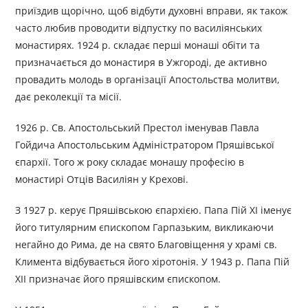
приїздив щорічно, щоб відбути духовні вправи, як також
часто любив проводити відпустку по василіянських
монастирях. 1924 р. складає перші монаші обіти та
призначається до монастиря в Ужгороді, де активно
провадить молодь в організації Апостольства молитви,
дає реколекції та місії.
1926 р. Св. Апостольський Престол іменував Павла
Гойдича Апостольським Адміністратором Пряшівської
єпархії. Того ж року складає монашу професію в
монастирі Отців Василіян у Крехові.
З 1927 р. керує Пряшівською єпархією. Папа Пій XI іменує
його титулярним єпископом Гарпазьким, викликаючи
негайно до Рима, де на свято Благовіщення у храмі св.
Климента відбувається його хіротонія. У 1943 р. Папа Пій
XII призначає його пряшівским єпископом.