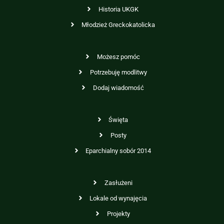
Historia UKGK
Młodzież Greckokatolicka
Możesz pomóc
Potrzebuję modlitwy
Dodaj wiadomość
Święta
Posty
Eparchialny sobór 2014
Zasłużeni
Lokale od wynajęcia
Projekty