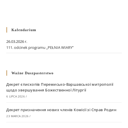
Kalendarium
26.03.2026 r.
111. odcinek programu „PEŁNIA WIARY”
Ważne Duszpasterstwo
Декрет єпископів Перемисько-Варшавської митрополії
щодо звершування Божественної Літургії
6 LIPCA 2026
/
Декрет призначення нових членів Комісії зі Справ Родин
23 MARCA 2026
/