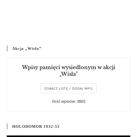
Akcja „Wisła”
Wpisy pamięci wysiedlonym w akcji
„Wisła”
ZOBACZ LISTĘ / DODAJ WPIS
Ilość wpisów: 3865
HOLODOMOR 1932-33