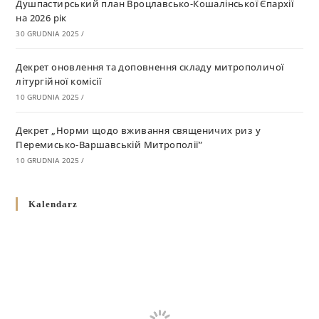
Душпастирський план Вроцлавсько-Кошалінської Єпархії
на 2026 рік
30 GRUDNIA 2025
/
Декрет оновлення та доповнення складу митрополичої
літургійної комісії
10 GRUDNIA 2025
/
Декрет „Норми щодо вживання священичих риз у
Перемисько-Варшавській Митрополії”
10 GRUDNIA 2025
/
Декрет про відзначення Великодня і всіх рухомих свят за
Kalendarz
григоріанським календарем
10 GRUDNIA 2025
/
Декрет проголошення та оприлюдення постанов Синоду
Єпископів УГКЦ як зобов’язуючі на території
Вроцлавсько-Кошалінської Єпархії
5 LISTOPADA 2025
/