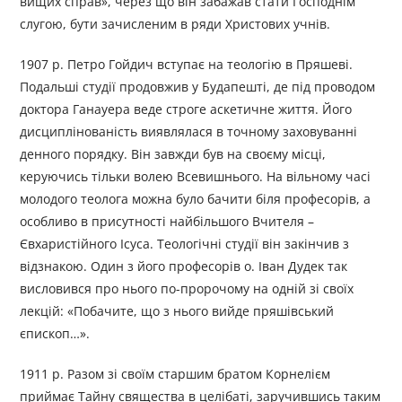
вищих справ», через що він забажав стати Господнім
слугою, бути зачисленим в ряди Христових учнів.
1907 р. Петро Гойдич вступає на теологію в Пряшеві.
Подальші студії продовжив у Будапешті, де під проводом
доктора Ганауера веде строге аскетичне життя. Його
дисциплінованість виявлялася в точному заховуванні
денного порядку. Він завжди був на своєму місці,
керуючись тільки волею Всевишнього. На вільному часі
молодого теолога можна було бачити біля професорів, а
особливо в присутності найбільшого Вчителя –
Євхаристійного Ісуса. Теологічні студії він закінчив з
відзнакою. Один з його професорів о. Іван Дудек так
висловився про нього по-пророчому на одній зі своїх
лекцій: «Побачите, що з нього вийде пряшівський
єпископ…».
1911 р. Разом зі своїм старшим братом Корнелієм
приймає Тайну свящества в целібаті, заручившись таким