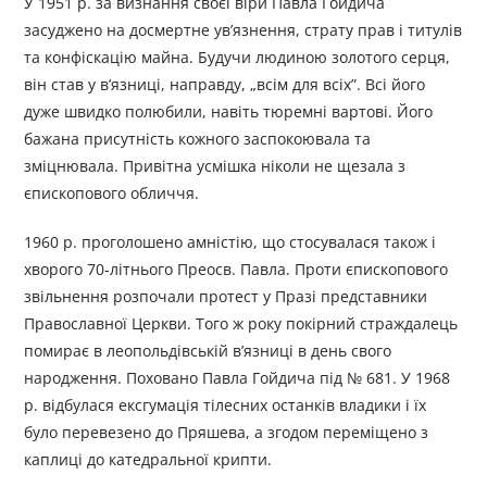
У 1951 р. за визнання своєї віри Павла Гойдича
засуджено на досмертне ув’язнення, страту прав і титулів
та конфіскацію майна. Будучи людиною золотого серця,
він став у в’язниці, направду, „всім для всіх”. Всі його
дуже швидко полюбили, навіть тюремні вартові. Його
бажана присутність кожного заспокоювала та
зміцнювала. Привітна усмішка ніколи не щезала з
єпископового обличчя.
1960 р. проголошено амністію, що стосувалася також і
хворого 70-літнього Преосв. Павла. Проти єпископового
звільнення розпочали протест у Празі представники
Православної Церкви. Того ж року покірний страждалець
помирає в леопольдівській в’язниці в день свого
народження. Поховано Павла Гойдича під № 681. У 1968
р. відбулася ексгумація тілесних останків владики і їх
було перевезено до Пряшева, а згодом переміщено з
каплиці до катедральної крипти.