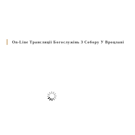
On-Line Трансляції Богослужінь З Собору У Вроцлаві