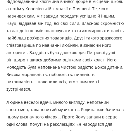
Відповідальний хлопчина вчився добре в місцевій школі,
а потім у Королівській гімназії в Пряшеві. Те, чого
навчився сам, міг завжди пeредати успішно й іншим.
Науці віддавав він тоді всі свої сили. Власною скромністю
та лагідністю вмів опановувати та втихомирювати навіть
найбільш роз’ярених товаришів. Друзі такого зразкового
співтовариша по навчанні любили, визнаючи його
авторитет. Заздрість була далекою для Петрової душі –
він щиро тішився добрими оцінками своїх колег. Його
молодість була наповнена чистою радістю Божої дитини.
Висока моральність, побожність, пильність,
витривалість… полонили всіх, хто з ним жив і
зустрічався.
Людина веселої вдачі, милого вигляду, непоганий
спортсмен, талановитий музикант… Родина вже бачила в
ньому визначного лікаря… Проте йому запали в серце
одні слова, почуті на реколекціях: «Я народився для