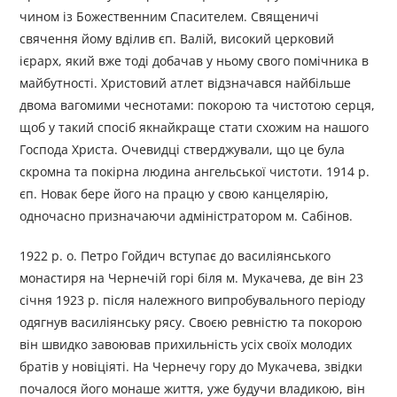
чином із Божественним Спасителем. Священичі
свячення йому вділив єп. Валій, високий церковий
ієрарх, який вже тоді добачав у ньому свого помічника в
майбутності. Христовий атлет відзначався найбільше
двома вагомими чеснотами: покорою та чистотою серця,
щоб у такий спосіб якнайкраще стати схожим на нашого
Господа Христа. Очевидці стверджували, що це була
скромна та покірна людина ангельської чистоти. 1914 р.
єп. Новак бере його на працю у свою канцелярію,
одночасно призначаючи адміністратором м. Сабінов.
1922 р. o. Петро Гойдич вступає до василіянського
монастиря на Чернечій горі біля м. Мукачева, де він 23
січня 1923 р. після належного випробувального періоду
одягнув василіянську рясу. Своєю ревністю та покорою
він швидко завоював прихильність усіх своїх молодих
братів у новіціяті. На Чернечу гору до Мукачева, звідки
почалося його монаше життя, уже будучи владикою, він