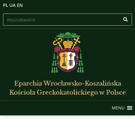
PL
UA
EN
Eparchia Wrocławsko-Koszalińska
Kościoła Greckokatolickiego w Polsce
MENU