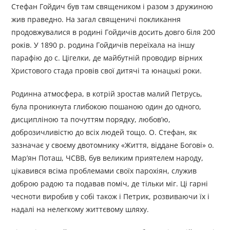
Стефан Гойдич був там священиком і разом з дружиною
жив праведно. На загал священичі покликання
продовжувалися в родині Гойдичів досить довго біля 200
років. У 1890 р. родина Гойдичів переїхала на іншу
парафію до с. Цігелки, де майбутній проводир вірних
Христового стада провів свої дитячі та юнацькі роки.
Родинна атмосфера, в котрій зростав малий Петрусь,
була проникнута глибокою пошаною один до однoго,
дисципліною та почуттям порядку, любов’ю,
доброзичливістю до всіх людей тощо. О. Стефан, як
зазначає у своєму двотомнику «Життя, віддане Богові» о.
Мар’ян Поташ, ЧСВВ, був великим приятелем народу,
цікавився всіма проблемами своїх парохіян, служив
доброю радою та подавав поміч, де тільки міг. Ці гарні
чесноти виробив у собі також і Петрик, розвиваючи їх і
надалі на нелегкому життєвому шляху.