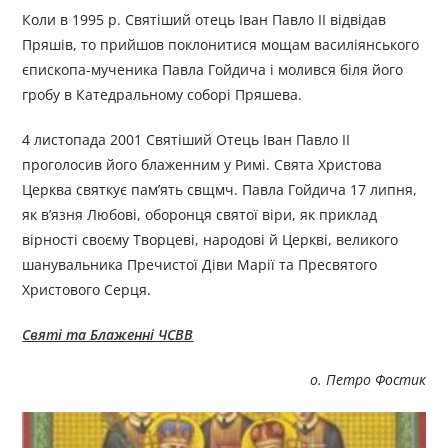
Коли в 1995 р. Святіший отець Іван Павло II відвідав
Пряшів, то прийшов поклонитися мощам василіянського
єпископа-мученика Павла Гойдича і молився біля його
гробу в Катедральному соборі Пряшева.
4 листопада 2001 Святіший Отець Іван Павло ІІ
проголосив його блаженним у Римі. Свята Христова
Церква святкує пам’ять свщмч. Павла Гойдича 17 липня,
як в’язня Любові, оборонця святої віри, як приклад
вірності своєму Творцеві, народові й Церкві, великого
шанувальника Пречистої Діви Марії та Пресвятого
Христового Серця.
Святі та Блаженні ЧСВВ
о. Петро Фостик