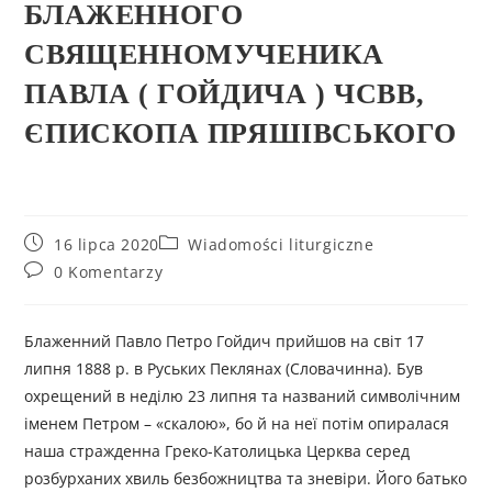
БЛАЖЕННОГО
СВЯЩЕННОМУЧЕНИКА
ПАВЛА ( ГОЙДИЧА ) ЧСВВ,
ЄПИСКОПА ПРЯШІВСЬКОГО
16 lipca 2020
Wiadomości liturgiczne
0 Komentarzy
Блаженний Павло Петро Гойдич прийшов на світ 17
липня 1888 р. в Руських Пеклянах (Словачинна). Був
охрещений в неділю 23 липня та названий символічним
іменем Петром – «скалою», бо й на неї потім опиралася
наша стражденна Греко-Католицька Церква серед
розбурханих хвиль безбожництва та зневіри. Його батько