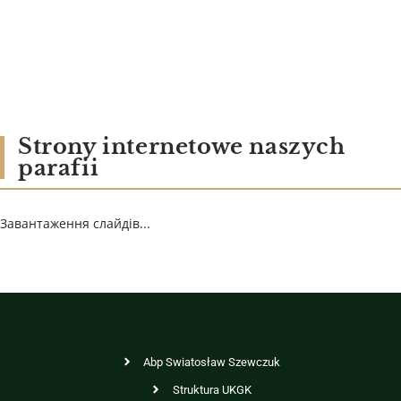
Strony internetowe naszych
parafii
Завантаження слайдів...
Abp Swiatosław Szewczuk
Struktura UKGK