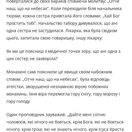
поверталися до своїх бараків співаючи молитву: „Отче
наш, що на небесах”. Коли переходили біля начальника
тюрми, кожна сестра привітала його словами: „Хай Бог
простить тобі”. Начальство табору дивувалося, що ані
одна сестра не застудилася. Лікарка, яка була свідком
цього, запитала свою товаришку, іншу лікарку:
Як ми це поясниш з медичної точки зору, що ані одна з
цих сестер не захворіла?
Монахині самі пояснили це явище своїм набожним
співом: „Отче наш, що на небесах”, була відповідь
атеїстки, зворушеної незламною вірою побожних
монахинь. Їхня віра перемогла гору снігу, гору морозу і
гору голоду.
Один проповідник зауважив: „Дайте мені сотню
чоловіків, які нічого не бояться, крім Бога; які не бояться
нічого, крім гріха; які не знають нічого, крім Ісуса Христа