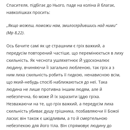
Спасителя, підбігає до Нього, паде на коліна й благає,
навколішках просить:
„
Якщо можеш, поможи нам, змилосердившись над ними
”
(Мр
8,22)
.
Ось бачите самі як це страшним є гріх важкий, а
передусім повторений частіше, що перемінюється в лиху
схильність. Як чеснота ушляхетнює Й удосконалює
людину, вчиняючи Її загально любленою, так гріх а з
ним лиха схильність робить її гидкою, ненависною всім,
що який-небудь спосіб наближаються до неї. Така
людина не лише противна іншим людям, але й
небезпечна, бо може Й їх заразити їддю гріха.
Незважаючи на те, що гріх важкий, а передусім лиха
схильність убиває душу грішника, позбавляючи її Божої
ласки; він також є шкідливим, а то й смертельною
небезпекою для його тіла. Він спрямовує людину до