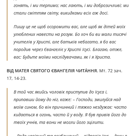
гонять, і ми терпимо; нас лають, і ми доброзичливі; ми
стали сміттям світу, викидками всіх аж досі.
Пишу це не щоб осоромити вас, але щоб як дітей моїх
улюблених навести на розум. Бо хоч би ви мали тисячі
учителів у Христі, але батьків небагато, я бо вас
породив через Євангеліє у Христі Ісусі. Благаю, отже,
вас: Будьте моїми наслідувачами, як і я Христа.
ВІД МАТЕЯ СВЯТОГО ЄВАНГЕЛІЯ ЧИТÁННЯ.
Мт. 72 зач.
17, 14-23.
В той час якийсь чоловік приступив до Ісуса і,
припавши йому до ніг, каже: – Господи, змилуйся над
моїм сином, бо він причинний і тяжко нездужає: часто
кидається в огонь, часто й у воду. Я був привів його до
твоїх учнів, та вони не могли його зцілити.
– Роде невірний та розбещений, – відповів Ісус, – доки я