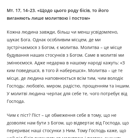
Мт. 17, 14–23. «Щодо цього роду бісів, то його
виганяють лише молитвою і постом»
Кожна людина завжди, більш чи менш усвідомлено,
шукає Бога. Однак особливим місцем, де ми
зустрічаємося з Богом, є молитва. Молитва – це місце
будування наших стосунків з Богом. Саме в молитві ми
змінюємося. Адже недарма в нашому народі кажуть: «З
ким поведешся, в того й наберешся». Молитва – це те
місце, де людина наповнюється всім тим, чим володіє
Господь: любов’ю, миром, радістю, прощенням та іншим.
У молитві людина черпає для себе те, чого потребує від
Господа.
Чим є піст? Піст – це обмеження себе в тому, що не
дозволяє нам бути з Богом, що відвертає від Господа, що
перериває наші стосунки з Ним. Тому Господь каже, що