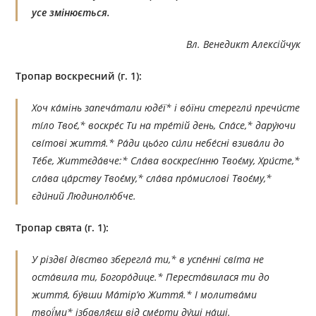
усе змінюється.
Вл. Венедикт Алексійчук
Тропар воскресний (г. 1):
Хоч ка́мінь запеча́тали юде́ї* і во́їни стерегли́ пречи́сте
ті́ло Твоє́,* воскре́с Ти на тре́тій день, Спа́се,* дару́ючи
сві́тові життя́.* Ра́ди цьо́го си́ли небе́сні взива́ли до
Те́бе, Життєда́вче:* Сла́ва воскресі́нню Твоє́му, Хри́сте,*
сла́ва ца́рству Твоє́му,* сла́ва про́мислові Твоє́му,*
єди́ний Людинолю́бче.
Тропар свята (г. 1):
У різдві́ ді́вство зберегла́ ти,* в успе́нні сві́та не
оста́вила ти, Богоро́дице.* Переста́вилася ти до
життя́, бу́вши Ма́тір’ю Життя́.* І молитва́ми
твої́ми* ізбавля́єш від сме́рти ду́ші на́ші.