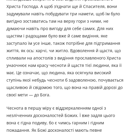
Христа Господа. А щоб з’єднати ще й Спасителя, вони
задумували навіть побудувати три намети, щоб їм було
вигідно зоставатись там на верху гори з ними, не
думаючи навіть про вигоду для себе самих. Для них
щастям і радощами було вже й саме видіння, яке
заступало їм усе інше, також потрібне для підтримання
життя, як ось: харчі, чи житло. Вдоволення й щастя, що
спливали на апостолів з видіння прославленого Христа
унаочнює нам красу чесноти й щастя тієї людини, яка її
має. Це означає, що людина, яка осягнула високий
ступінь якої небудь чесноти б задоволеною, почувається
щасливою й свідомою того, що вона на правій дорозі до
своєї мети — до Бога.
Чеснота в першу міру є віддзеркаленням одної з
незліченних досконалостей Божих. Ї вже задля цього
вона є гідна подиву, бо є чимсь гарним і гідним
пожадання. Як Божі досконалості мають певне