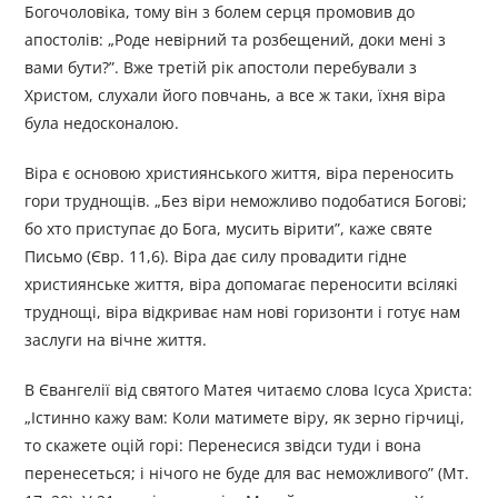
Богочоловіка, тому він з болем серця промовив до
апостолів: „Роде невірний та розбещений, доки мені з
вами бути?”. Вже третій рік апостоли перебували з
Христом, слухали його повчань, а все ж таки, їхня віра
була недосконалою.
Віра є основою християнського життя, віра переносить
гори труднощів. „Без віри неможливо подобатися Богові;
бо хто приступає до Бога, мусить вірити”, каже святе
Письмо (Євр. 11,6). Віра дає силу провадити гідне
християнське життя, віра допомагає переносити всілякі
труднощі, віра відкриває нам нові горизонти і готує нам
заслуги на вічне життя.
В Євангелії від святого Матея читаємо слова Ісуса Христа:
„Істинно кажу вам: Коли матимете віру, як зерно гірчиці,
то скажете оцій горі: Перенесися звідси туди і вона
перенесеться; і нічого не буде для вас неможливого” (Мт.