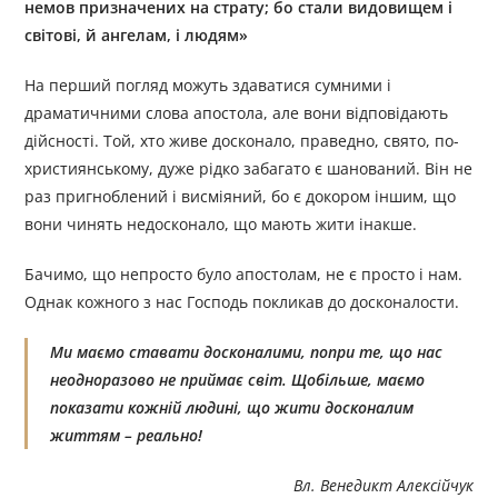
немов призначених на страту; бо стали видовищем і
світові, й ангелам, і людям»
На перший погляд можуть здаватися сумними і
драматичними слова апостола, але вони відповідають
дійсності. Той, хто живе досконало, праведно, свято, по-
християнському, дуже рідко забагато є шанований. Він не
раз пригноблений і висміяний, бо є докором іншим, що
вони чинять недосконало, що мають жити інакше.
Бачимо, що непросто було апостолам, не є просто і нам.
Однак кожного з нас Господь покликав до досконалости.
Ми маємо ставати досконалими, попри те, що нас
неодноразово не приймає світ. Щобільше, маємо
показати кожній людині, що жити досконалим
життям – реально!
Вл. Венедикт Алексійчук