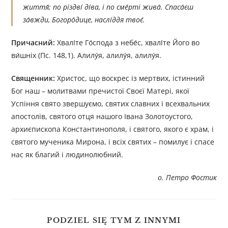
життя́; по різдві́ ді́ва, і по сме́рті жива́. Спаса́єш
за́вжди, Богоро́дице, наслі́ддя твоє́.
Причасний:
Хвалі́те Го́спода з небе́с, хвалі́те Його во
ви́шніх (Пс. 148,1). Алилу́я, алилу́я, алилу́я.
Священник:
Христос, що воскрес із мертвих, істинний
Бог наш – молитвами пречистої Своєї Матері, якої
Успіння свято звершуємо, святих славних і всехвальних
апостолів, святого отця нашого Івана Золотоустого,
архиєпископа Константинополя, і святого, якого є храм, і
святого мученика Мирона, і всіх святих – помилує і спасе
нас як благий і людинолюбний.
о. Петро Фостик
PODZIEL SIĘ TYM Z INNYMI