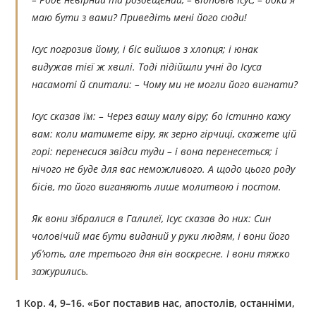
маю бути з вами? Приведіть мені його сюди!
Ісус погрозив йому, і біс вийшов з хлопця; і юнак
видужав тієї ж хвилі. Тоді підійшли учні до Ісуса
насамоті й спитали: – Чому ми не могли його вигнати?
Ісус сказав їм: – Через вашу малу віру; бо істинно кажу
вам: коли матимете віру, як зерно гірчиці, скажете цій
горі: перенесися звідси туди – і вона перенесеться; і
нічого не буде для вас неможливого. А щодо цього роду
бісів, то його виганяють лише молитвою і постом.
Як вони зібралися в Галилеї, Ісус сказав до них: Син
чоловічий має бути виданий у руки людям, і вони його
уб’ють, але третього дня він воскресне. І вони тяжко
зажурились.
1 Кор. 4, 9–16. «Бог поставив нас, апостолів, останніми,