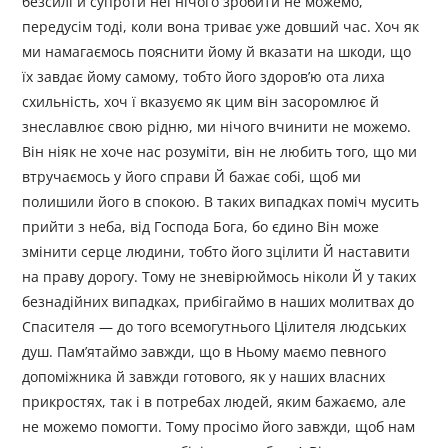
безсилі й супроти неї нічого зробити не можемо,
передусім тоді, коли вона триває уже довший час. Хоч як
ми намагаємось пояснити йому й вказати на шкоди, що
їх завдає йому самому, тобто його здоров’ю ота лиха
схильність, хоч ї вказуємо як цим він засоромлює й
знеславлює свою рідню, ми нічого вчинити не можемо.
Він ніяк не хоче нас розуміти, він не любить того, що ми
втручаємось у його справи Й бажає собі, щоб ми
полишили його в спокою. В таких випадках поміч мусить
прийти з неба, від Господа Бога, бо єдино Він може
змінити серце людини, тобто його зцілити Й наставити
на праву дорогу. Тому не зневірюймось ніколи Й у таких
безнадійних випадках, прибігаймо в наших молитвах до
Спасителя — до того всемогутнього Цілителя людських
душ. Пам’ятаймо завжди, що в Ньому маємо певного
допоміжника й завжди готового, як у наших власних
прикростях, так і в потребах людей, яким бажаємо, але
не можемо помогти. Тому просімо його завжди, щоб нам