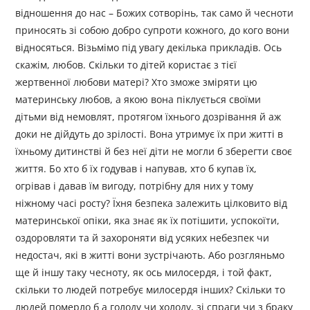
відношення до нас – Божих сотворінь, так само й чесноти
приносять зі собою добро супроти кожного, до кого вони
відносяться. Візьмімо під увагу декілька прикладів. Ось
скажім, любов. Скільки то дітей користає з тієї
жертвенної любови матері? Хто зможе зміряти цю
материнську любов, а якою вона піклується своїми
дітьми від немовлят, протягом їхнього дозрівання й аж
доки не дійдуть до зрілості. Вона утримує їх при житті в
їхньому дитинстві й без неї діти не могли б зберегти своє
життя. Бо хто б їх годував і напував, хто б купав їх,
огрівав і давав їм вигоду, потрібну для них у тому
ніжному часі росту? Їхня безпека залежить цілковито від
материнської опіки, яка знає як їх потішити, успокоїти,
оздоровляти та й захороняти від усяких небезпек чи
недостач, які в житті вони зустрічають. Або розгляньмо
ще й іншу таку чесноту, як ось милосердя, і той факт,
скільки то людей потребує милосердя інших? Скільки то
людей померло б а голоду чи холоду, зі спраги чи з браку