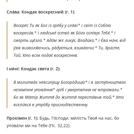
Сла́ва: Кондак воскресний (г. 1):
Воскре́с Ти як Бог із гро́бу у сла́ві* і світ із Собо́ю
воскреси́в,* і людське́ єство́ як Бо́га оспі́вує Тебе́,* і
смерть ще́зла.* Ада́м же лику́є, Влади́ко,* і Є́ва ни́ні, від
у́зів визволя́ючись, ра́дується, взива́ючи:* Ти, Хри́сте,
Той, Хто всім подає́ воскресі́ння.
І ни́ні: Кондак свята (г. 2):
В молитва́х невсипу́щу Богоро́дицю* і в засту́пництвах
незамі́нне упова́ння* гріб і умертві́ння не втри́мали.*
Бо як Ма́тір Життя́ до життя́ переста́вив той,* Хто
всели́вся в утро́бу присноді́вственну.
Прокімен (г. 1):
Будь, Го́споди, ми́лість Твоя́ на нас, бо
упова́ли ми на Те́бе (Пс. 32,22).