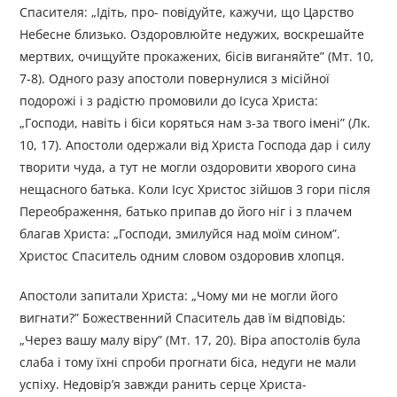
Спасителя: „Ідіть, про- повідуйте, кажучи, що Царство
Небесне близько. Оздоровлюйте недужих, воскрешайте
мертвих, очищуйте прокажених, бісів виганяйте” (Мт. 10,
7-8). Одного разу апостоли повернулися з місійної
подорожі і з радістю промовили до Ісуса Христа:
„Господи, навіть і біси коряться нам з-за твого імені” (Лк.
10, 17). Апостоли одержали від Христа Господа дар і силу
творити чуда, а тут не могли оздоровити хворого сина
нещасного батька. Коли Ісус Христос зійшов 3 гори після
Переображення, батько припав до його ніг і з плачем
благав Христа: „Господи, змилуйся над моїм сином”.
Христос Спаситель одним словом оздоровив хлопця.
Апостоли запитали Христа: „Чому ми не могли його
вигнати?” Божественний Спаситель дав їм відповідь:
„Через вашу малу віру” (Мт. 17, 20). Віра апостолів була
слаба і тому їхні спроби прогнати біса, недуги не мали
успіху. Недовір’я завжди ранить серце Христа-