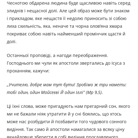
Чеснотою обдарена людина буде щасливою навіть серед
злиднів і нещасної долі. Але цей образ може бути знаком
і прикладом, яке нещастя її недолю приносить зі собою
лиха схильність, яка, неначе та чорна олов’яна хмара
покриває собою навіть найменший промінчик щастя й
долі.
Останньої проповіді, а нагоди переображення.
Господнього ми чули як апостоли звертались до Ісуса з
проханням, кажучи:
„
Учителю, добре мам тут бути! Зробімо ж три намети:
тобі один, один Мойсеєві Й один Іллі
”
(Мр 9,5)
.
Ці їхні слова, може пригадують нам прегарний сон, якого
ми не бажали ніяк утратити й у сні боялись, що хтось
може нас розбудити й позбавити того чудового сонного
видіння. Так само й апостоли намагалися за всяку ціну
якнайдовше зберегти в собі видіння прославленого