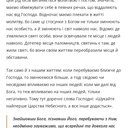
цей рід бісів виганяється молитвою і постом, значить,
маємо обмежувати себе в певних речах, що віддаляють
нас від Господа. Водночас маємо плекати в житті
молитву, бо саме ці стосунки з Богом не тільки змінюють
нас особисто, а й змінюють і світ навколо нас. Відомо: де
з’являлися святі особи, вони освячували те місце і людей
навколо. Дотепер місця паломництв, святинь є там, де
жили святі, бо вони своїм життям переобразили місця й
обставини.
Так само й з нашим життям: коли перебуваємо ближче до
Господа, то змінюємося більше, а тоді свідомо чи
несвідомо впливаємо на інших людей; коли ми далі від
Бога, то теж впливаємо на інших людей, тільки
негативно. Тому тут доречні слова Господні: «Шукайте
найперше Царства Небесного, а все інше додасться».
Знайшовши Бога, пізнавши Його, перебуваючи з Ним,
неодмінно зауважимо, що всередині та довкола нас