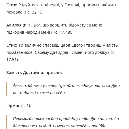
Стих:
Ра́дуйтеся, пра́ведні, у Го́споді, пра́вим нале́жить
похвала́ (Пс. 32,1).
Алилуя (г. 1):
Бог, що верши́ть відо́мсту за ме́не і
підкори́в наро́ди мені́ (Пс. 17,48).
Стих:
Ти вели́чно спаса́єш царя́ Свого́ і тво́риш ми́лість
пома́заникові Своє́му Дави́дові і сі́мені його́ дові́ку (Пс.
17,51).
Замість Достойно, приспів:
А́нгели, ба́чачи успе́ння Пречи́стої, здивува́лися, як Ді́ва
возхо́дить із землі́ на не́бо.
І ірмос (г. 1):
Перемага́ються зако́ни приро́ди у то́бі, Ді́во чи́ста: бо
ді́вственне є різдво́, і смерть напере́д заповіда́є