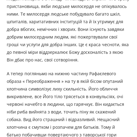
пристановища, якби людське милосердя не опікувалось
ними. Те милосердя людське побудувало багато шкіл,
шпиталів, харитативних інституцій та й їх утримує для
добра вбогих, немічних і хворих. Вони існують завдяки
добрим милосердним людям, які пожертвували свої
гроші чи услуги для добра інших. Це є краса чесноти, яка
до певної міри віддзеркалює Божу досконалість з якою
Він дбає про нас, свої сотворіння.
А тепер погляньмо на нижню частину Рафаєлевого
образа « Переображення » на ту в якій бісом опутаний
хлопчина символізує лиху схильність. Його обличчя
викривлене, все Його тіло трясеться в конвульсіях, очі
червоні начебто в людини, що гарячкує. Він кидається
ніби риба вийнята з води, точить піну як скажений
собака. Вид його страшний і відразливий. Нещасний
хлопчина є смутком і розпачем для батьків. Тому й
батько побачивши повертаючого з таворської гори