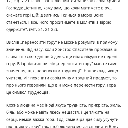
17, 20). У 21 главі євангеліст Матей записав слова Христа
Господа: „Істинно, кажу вам, що коли матимете віру… і
скажете горі цій: Двигнись і кинься в море! Воно
станеться. І все, чого проситимете в молитві з вірою,
одержите”. (Мт. 21, 21-22).
Вислів „переносити гору” не можна розуміти в прямому
значенні. Від часу, коли Христос-Спаситель проказав ці
слова і по сьогоднішній день, ще ніхто нікуди не переніс
гору. В ізраїльтян вислів „переносити гору” мав те саме
значення, що „переносити труднощі”. Наприклад, якщо
учитель міг пояснити своїм учням трудний предмет, то
про нього говорили, що він може перенести гору. Гора
це символ труднощів.
Кожна людина має іноді якусь трудність, прикрість, жаль,
біль, або може навіть якесь нещастя, і це тяжить на
серці, немов важка гора. Тоді саме віра дає силу усунути
цю прикру „гору” так, щоб людина могла сповнити Божу