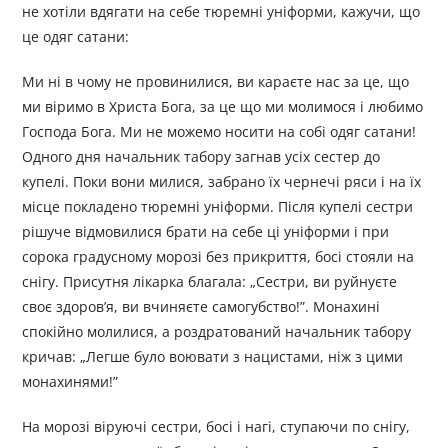
не хотіли вдягати на себе тюремні уніформи, кажучи, що
це одяг сатани:
Ми ні в чому не провинилися, ви караєте нас за це, що
ми віримо в Христа Бога, за це що ми молимося і любимо
Господа Бога. Ми не можемо носити на собі одяг сатани!
Одного дня начальник табору загнав усіх сестер до
купелі. Поки вони милися, забрано їх чернечі ряси і на їх
місце покладено тюремні уніформи. Після купелі сестри
рішуче відмовилися брати на себе ці уніформи і при
сорока градусному морозі без прикриття, босі стояли на
снігу. Присутня лікарка благала: „Сестри, ви руйнуєте
своє здоров’я, ви вчиняєте самогубство!”. Монахині
спокійно молилися, а роздратований начальник табору
кричав: „Легше було воювати з нацистами, ніж з цими
монахинями!”
На морозі віруючі сестри, босі і нагі, ступаючи по снігу,