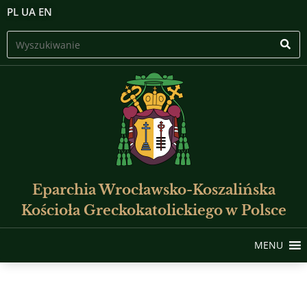
PL
UA
EN
Eparchia Wrocławsko-Koszalińska
Kościoła Greckokatolickiego w Polsce
MENU