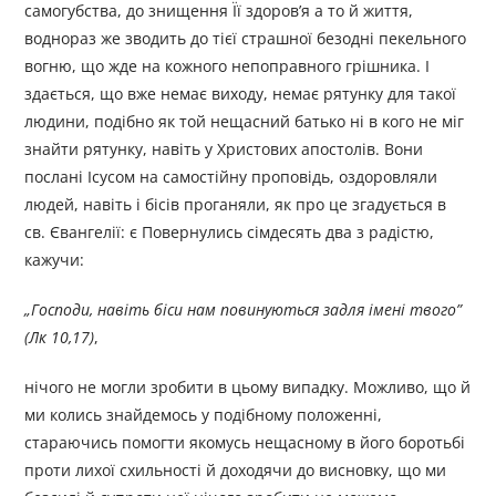
самогубства, до знищення Її здоров’я а то й життя,
воднораз же зводить до тієї страшної безодні пекельного
вогню, що жде на кожного непоправного грішника. І
здається, що вже немає виходу, немає рятунку для такої
людини, подібно як той нещасний батько ні в кого не міг
знайти рятунку, навіть у Христових апостолів. Вони
послані Ісусом на самостійну проповідь, оздоровляли
людей, навіть і бісів проганяли, як про це згадується в
св. Євангелії: є Повернулись сімдесять два з радістю,
кажучи:
„
Господи, навіть біси нам повинуються задля імені твого
”
(Лк 10,17)
,
нічого не могли зробити в цьому випадку. Можливо, що й
ми колись знайдемось у подібному положенні,
стараючись помогти якомусь нещасному в його боротьбі
проти лихої схильності й доходячи до висновку, що ми