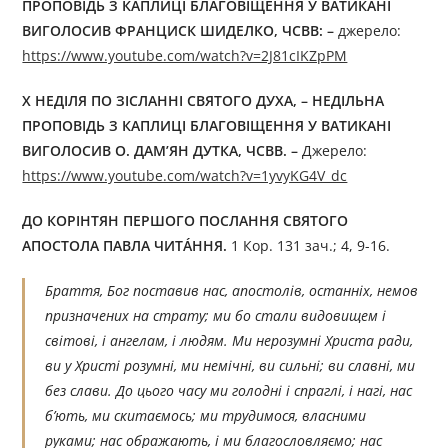
ПРОПОВІДЬ З КАПЛИЦІ БЛАГОВІЩЕННЯ У ВАТИКАНІ
ВИГОЛОСИВ
ФРАНЦИСК ШИДЕЛКО, ЧСВВ:
–
джерелo:
https://www.youtube.com/watch?v=2J81cIKZpPM
Х НЕДІЛЯ ПО ЗІСЛАННІ СВЯТОГО ДУХА, – НЕДІЛЬНА
ПРОПОВІДЬ
З КАПЛИЦІ БЛАГОВІЩЕННЯ У ВАТИКАНІ
ВИГОЛОСИВ О. ДАМʼЯН ДУТКА, ЧСВВ. –
Джерелo:
https://www.youtube.com/watch?v=1yvyKG4V_dc
ДО КОРІНТЯН ПЕРШОГО ПОСЛАННЯ СВЯТОГО
АПОСТОЛА ПАВЛА ЧИТÁННЯ.
1 Кор. 131 зач.; 4, 9-16.
Браття, Бог поставив нас, апостолів, останніх, немов
призначених на страту; ми бо стали видовищем і
світові, і ангелам, і людям. Ми нерозумні Христа ради,
ви у Христі розумні, ми немічні, ви сильні; ви славні, ми
без слави. До цього часу ми голодні і спраглі, і нагі, нас
б’ють, ми скитаємось; ми трудимося, власними
руками; нас ображають, і ми благословляємо; нас