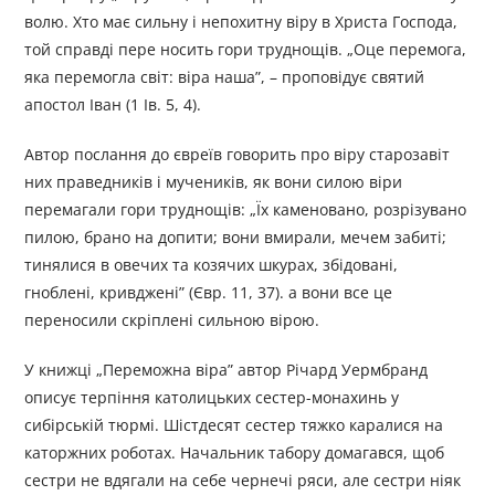
волю. Хто має сильну і непохитну віру в Христа Господа,
той справді пере носить гори труднощів. „Оце перемога,
яка перемогла світ: віра наша”, – проповідує святий
апостол Іван (1 Ів. 5, 4).
Автор послання до євреїв говорить про віру старозавіт
них праведників і мучеників, як вони силою віри
перемагали гори труднощів: „Їх каменовано, розрізувано
пилою, брано на допити; вони вмирали, мечем забиті;
тинялися в овечих та козячих шкурах, збідовані,
гноблені, кривджені” (Євр. 11, 37). а вони все це
переносили скріплені сильною вірою.
У книжці „Переможна віра” автор Річард Уермбранд
описує терпіння католицьких сестер-монахинь у
сибірській тюрмі. Шістдесят сестер тяжко каралися на
каторжних роботах. Начальник табору домагався, щоб
сестри не вдягали на себе чернечі ряси, але сестри ніяк