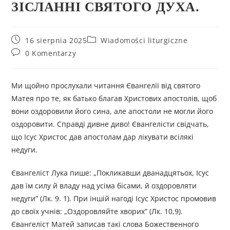
ЗІСЛАННІ СВЯТОГО ДУХА.
16 sierpnia 2025
Wiadomości liturgiczne
0 Komentarzy
Ми щойно прослухали читання Євангелії від святого
Матея про те, як батько благав Христових апостолів, щоб
вони оздоровили його сина, але апостоли не могли його
оздоровити. Справді дивне диво! Євангелісти свідчать,
що Ісус Христос дав апостолам дар лікувати всілякі
недуги.
Євангеліст Лука пише: „Покликавши дванадцятьох, Ісус
дав їм силу й владу над усіма бісами, й оздоровляти
недуги” (Лк. 9. 1). При іншій нагоді Ісус Христос промовив
до своїх учнів: „Оздоровляйте хворих” (Лк. 10,9).
Євангеліст Матей записав такі слова Божественного