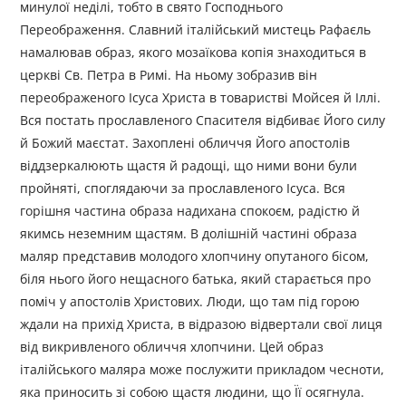
минулої неділі, тобто в свято Господнього
Переображення. Славний італійський мистець Рафаєль
намалював образ, якого мозаїкова копія знаходиться в
церкві Св. Петра в Римі. На ньому зобразив він
переображеного Ісуса Христа в товаристві Мойсея й Іллі.
Вся постать прославленого Спасителя відбиває Його силу
й Божий маєстат. Захоплені обличчя Його апостолів
віддзеркалюють щастя й радощі, що ними вони були
пройняті, споглядаючи за прославленого Ісуса. Вся
горішня частина образа надихана спокоєм, радістю й
якимсь неземним щастям. В долішній частині образа
маляр представив молодого хлопчину опутаного бісом,
біля нього його нещасного батька, який старається про
поміч у апостолів Христових. Люди, що там під горою
ждали на прихід Христа, в відразою відвертали свої лиця
від викривленого обличчя хлопчини. Цей образ
італійського маляра може послужити прикладом чесноти,
яка приносить зі собою щастя людини, що Її осягнула.