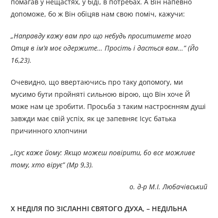
помагав у нещастях, у біді, в потребах. А Він напевно
допоможе, бо ж Він обіцяв нам свою поміч, кажучи:
„
Направду кажу вам про що небудь проситимете мого
Отця в ім’я моє одержите… Просіть і дасться вам…
”
(Йо
16,23).
Очевидно, що ввертаючись про таку допомогу, ми
мусимо бути пройняті сильною вірою, що Він хоче Й
може нам це зробити. Просьба з таким настроєнням душі
завжди має свій успіх, як це запевняє Ісус батька
причинного хлопчини
„
Ісус каже йому: Якщо можеш повірити, бо все можливе
тому, хто вірує
”
(Мр 9,3).
о. д-р М.І. Любачівський
Х НЕДІЛЯ ПО ЗІСЛАННІ СВЯТОГО ДУХА, – НЕДІЛЬНА