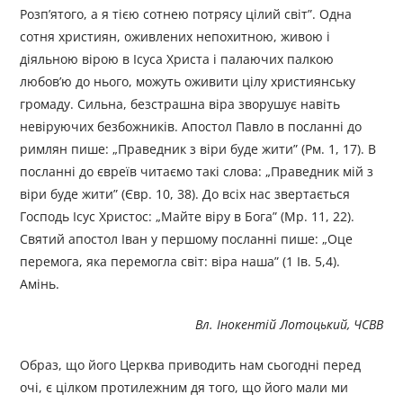
Розп’ятого, а я тією сотнею потрясу цілий світ”. Одна
сотня християн, оживлених непохитною, живою і
діяльною вірою в Ісуса Христа і палаючих палкою
любов’ю до нього, можуть оживити цілу християнську
громаду. Сильна, безстрашна віра зворушує навіть
невіруючих безбожників. Апостол Павло в посланні до
римлян пише: „Праведник з віри буде жити” (Рм. 1, 17). В
посланні до євреїв читаємо такі слова: „Праведник мій з
віри буде жити” (Євр. 10, 38). До всіх нас звертається
Господь Ісус Христос: „Майте віру в Бога” (Мр. 11, 22).
Святий апостол Іван у першому посланні пише: „Оце
перемога, яка перемогла світ: віра наша” (1 Ів. 5,4).
Амінь.
Вл. Інокентій Лотоцький, ЧСВВ
Образ, що його Церква приводить нам сьогодні перед
очі, є цілком протилежним дя того, що його мали ми