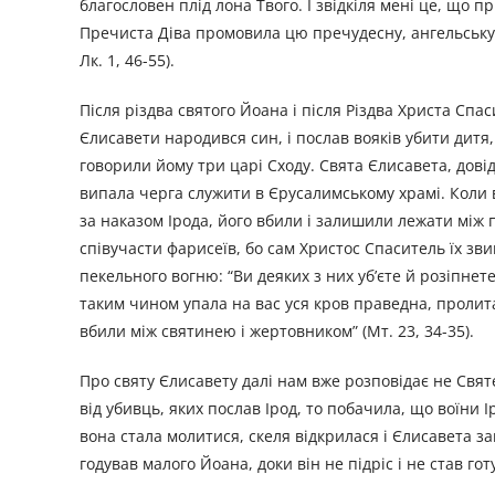
благословен плід лона Твого. І звідкіля мені це, що п
Пречиста Діва промовила цю пречудесну, ангельську мо
Лк. 1, 46-55).
Після різдва святого Йоана і після Різдва Христа Спас
Єлисавети народився син, і послав вояків убити дитя,
говорили йому три царі Сходу. Свята Єлисавета, дові
випала черга служити в Єрусалимському храмі. Коли ві
за наказом Ірода, його вбили і залишили лежати між 
співучасти фарисеїв, бо сам Христос Спаситель їх зви
пекельного вогню: “Ви деяких з них уб’єте й розіпнет
таким чином упала на вас уся кров праведна, пролита 
вбили між святинею і жертовником” (Мт. 23, 34-35).
Про святу Єлисавету далі нам вже розповідає не Свя
від убивць, яких послав Ірод, то побачила, що воїни І
вона стала молитися, скеля відкрилася і Єлисавета з
годував малого Йоана, доки він не підріс і не став г