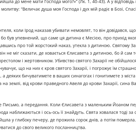
рийшла до мене мати Господа мого?»” (Лк. 1, 40-43). А у відповід
литву: “Величає душа моя Господа і дух мій радіє в Бозі, Спасі
ителя, коли Ірод наказав убивати немовлят, то він довідався, що 
 бо був упевнений, що саме ця дитина є Месією, про прихід яког
давшись про той жорстокий наказ, утекла з дитиною. Святому Зах
н не міг сказати, де ховається Єлисавета з дитиною, бо й сам то
престолом і жертовником. Убивство святого Захарії не обійшлося
нувачує, що на них є кров святого Захарії, і погрожує їм страш
е, а деяких бичуватимете в ваших синагогах і гонитимете з міста
на землі, від крови праведного Авеля до крови Захарії, сина Вар
те Письмо, а передання. Коли Єлисавета з маленьким Йоаном п
рода наближаються і ось-ось її знайдуть. Свята ховалася тоді за
айшла у глибоку печеру, де прожила сорок днів, а потім померла
отуватися до свого великого посланництва.