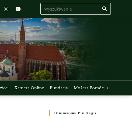
ieci
Kamera Online
Fundacja
Możesz Pomóc
Ювілейний Рік Надії