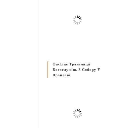
On-Line Трансляції
Богослужінь З Собору У
Вроцлаві