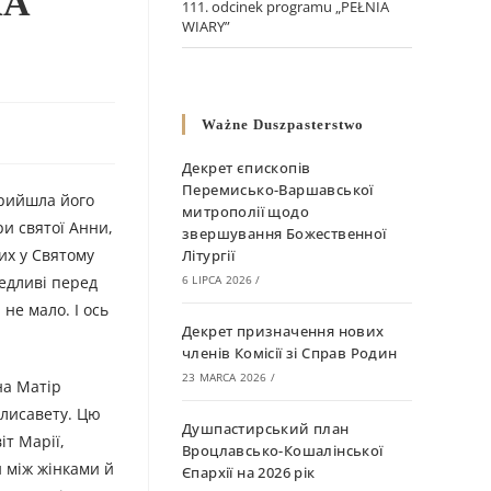
КА
111. odcinek programu „PEŁNIA
WIARY”
Ważne Duszpasterstwo
Декрет єпископів
Перемисько-Варшавської
прийшла його
митрополії щодо
ри святої Анни,
звершування Божественної
их у Святому
Літургії
ведливі перед
6 LIPCA 2026
/
 не мало. І ось
Декрет призначення нових
членів Комісії зі Справ Родин
23 MARCA 2026
/
на Матір
 Єлисавету. Цю
Душпастирський план
іт Марії,
Вроцлавсько-Кошалінської
и між жінками й
Єпархії на 2026 рік