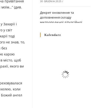
ь на привітання
30 GRUDNIA 2025
/
 моїм…” (див.
Декрет оновлення та
доповнення складу
митрополичої літургійної
у Захарії і
комісії
о у світ
10 GRUDNIA 2025
/
Kalendarz
арії тоді
го не знав, то,
Декрет „Норми щодо
 без
вживання священичих риз у
Перемисько-Варшавській
ною карою
Митрополії”
 в місто, щоб
10 GRUDNIA 2025
/
ахії, якого ви
Декрет про відзначення
Великодня і всіх рухомих
ереховувалася
свят за григоріанським
 скелею, коли
календарем
. Божий ангел
10 GRUDNIA 2025
/
Декрет проголошення та