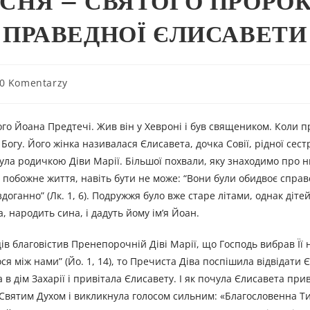
РЕСНЯ – СВЯТОГО ПРОРО
 І ПРАВЕДНОЇ ЄЛИСАВЕТИ
0 Komentarzy
того Йоана Предтечі. Жив він у Хевроні і був священиком. Коли 
Богу. Його жінка називалася Єлисавета, дочка Совії, рідної сест
ула родичкою Діви Марії. Більшої похвали, яку знаходимо про н
и побожне життя, навіть бути не може: “Вони були обидвоє спра
доганно” (Лк. 1, 6). Подружжя було вже старе літами, однак дітей
, народить сина, і дадуть йому ім’я Йоан.
ів благовістив Пренепорочній Діві Марії, що Господь вибрав Її 
ося між нами” (Йо. 1, 14), то Пречиста Діва поспішила відвідати
в дім Захарії і привітала Єлисавету. І як почула Єлисавета прив
я Святим Духом і викликнула голосом сильним: «Благословенна Т