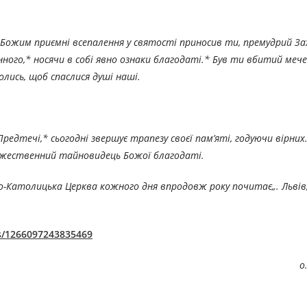
Божим приємні всепалення у святості приносив ти, премудрий Заха
ного,* носячи в собі явно ознаки благодаті.* Був ти вбитий мече
лись, щоб спаслися душі наші.
редтечі,* сьогодні звершує трапезу своєї пам’яті, годуючи вірних
 божественний тайновидець Божої благодаті.
еко-Католицька Церква кожного дня впродовж року по
читає
„. Льві
s/1266097243835469
о