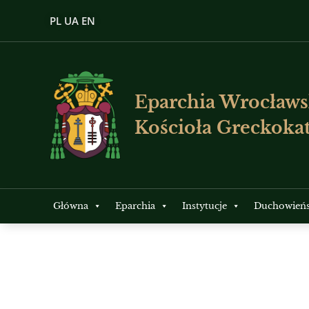
PL
UA
EN
Eparchia Wrocławs
Kościoła Greckokat
Główna
Eparchia
Instytucje
Duchowień