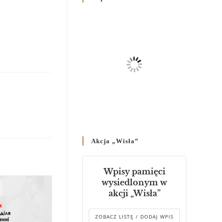
Родин
4 GRUDNIA 2024
/
Декрет владики Володимира
про утворення Комісії до
Справ Молоді та встановленя
складу Катихитичної Комісії
18 PAŹDZIERNIKA 2024
/
Декрет „Проголошення та
оприлюднення постанов
Синоду Єпископів УГКЦ,
який відбувся у Зарваниці, в
Akcja „Wisła”
днях 2-12 липня 2024 р.”
4 PAŹDZIERNIKA 2024
/
Wpisy pamięci
Декрет єпископів
wysiedlonym w
Перемисько-Варшавської
akcji „Wisła”
Митрополії стосовно
звершування Божественної
літургії
ZOBACZ LISTĘ / DODAJ WPIS