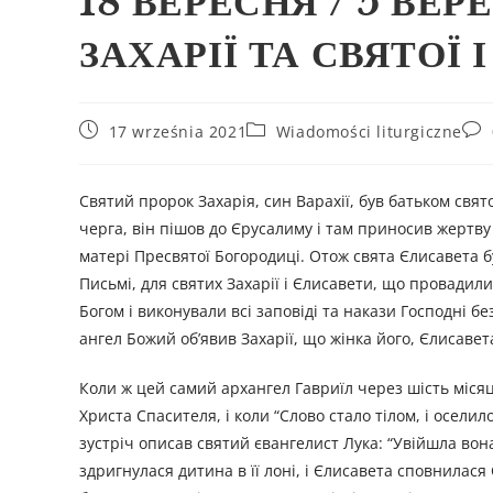
18 ВЕРЕСНЯ / 5 ВЕ
ЗАХАРІЇ ТА СВЯТОЇ
17 września 2021
Wiadomości liturgiczne
Святий пророк Захарія, син Варахії, був батьком свя
черга, він пішов до Єрусалиму і там приносив жертву 
матері Пресвятої Богородиці. Отож свята Єлисавета б
Письмі, для святих Захарії і Єлисавети, що провадил
Богом і виконували всі заповіді та накази Господні без
ангел Божий об’явив Захарії, що жінка його, Єлисавета
Коли ж цей самий архангел Гавриїл через шість місяц
Христа Спасителя, і коли “Слово стало тілом, і оселил
зустріч описав святий євангелист Лука: “Увійшла вона 
здригнулася дитина в її лоні, і Єлисавета сповнилас