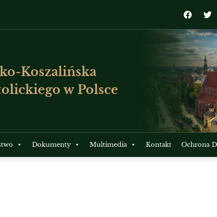
ko-Koszalińska
olickiego w Polsce
stwo
Dokumenty
Multimedia
Kontakt
Ochrona Dz