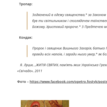
Тропар:
Зодягнений в одежу священства,* за Законом 
був ти світильником і споглядачем таїнствен
Божому, Христовий пророче.* З Предтечею мо
Кондак:
Пророк і священик Вишнього Захарія, батько П
правди всіх напоїв, і заради нього умер,* як
Я. Луцик, „ЖИТІЯ СВЯТИХ, пам’ять яких Українська Гр
«Свічадо», 201
1
Фото –
https://www.facebook.com/opetro.fostyk/post