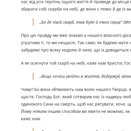
нас вiд усіх терпінь оцього життя й приведе до місця 
збирати собі скарби на небі, де вони с певні й де їх 
„
Бо де твій скарб, там буде й твоє серце
”
(Мт 
Про цю правду ми вже знаємо а нашого власного досві
утратимо її, то ми нещасні. Так само, як будемо мати
забудемо про всяку недолю й лихо, що їх доводиться
А як осягнути той скарб на небi, каже нам Христос Гос
„
Якщо хочеш увійти в життя, додержуй запов
Чому? Бо вони об’являють нам волю нашого Творця, як
щастя. Господь Бог, який сотворив нас iз надміру люб
одинокого Сина на смерть, щоб нас рятувати, хоче, 
Йому ніяким іншим способом ви явити не можемо, як 
каже нам: