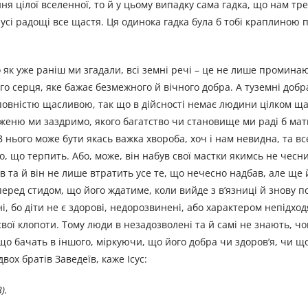
я цілої вселенноï, то й у цьому випадку сама гадка, що нам тре
 усі радощі все щастя. Ця одинока гадка була б тобі краплиною 
як уже раніш ми згадали, всi земні речі – це не лише проминаю
о серця, яке бажає безмежного й вічного добра. А туземні добр
овністю щасливою, так що в дійсності немає людини цілком щас
дженю ми заздримо, якого багатство чи становище ми раді б мат
 В нього може бути якась важка хвороба, хоч і нам невидна, та в
го, що терпить. Або, може, він набув своï мастки якимсь не чесн
яв та й він не лише втратить усе те, що нечесно надбав, але ще
 перед стидом, що його ждатиме, коли вийде з в’язниці й знову 
і, бо діти не є здорові, недорозвинені, або характером непідход
 свої клопоти. Тому люди в незадозволені та й самі не знають, ч
 що бачать в іншого, міркуючи, що його добра чи здоров’я, чи щ
ох братів Заведеїв, каже Ісус:
).