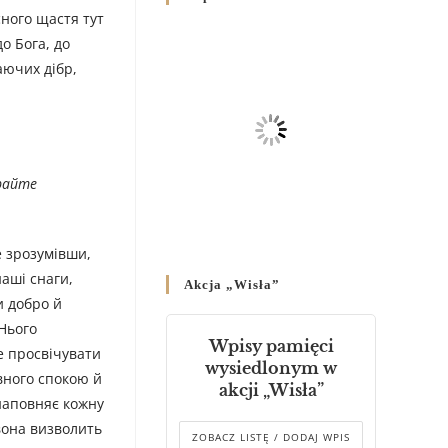
Родин
сного щастя тут
4 GRUDNIA 2024
/
о Бога, до
аючих дібр,
Декрет владики Володимира
про утворення Комісії до
Справ Молоді та встановленя
складу Катихитичної Комісії
18 PAŹDZIERNIKA 2024
/
ирайте
Декрет „Проголошення та
оприлюднення постанов
Синоду Єпископів УГКЦ,
е зрозумівши,
який відбувся у Зарваниці, в
ашi снаги,
Akcja „Wisła”
днях 2-12 липня 2024 р.”
и добро й
4 PAŹDZIERNIKA 2024
/
 Нього
Wpisy pamięci
де просвічувати
Декрет єпископів
wysiedlonym w
Перемисько-Варшавської
овного спокою й
akcji „Wisła”
Митрополії стосовно
 наповняє кожну
звершування Божественної
вона визволить
літургії
ZOBACZ LISTĘ / DODAJ WPIS