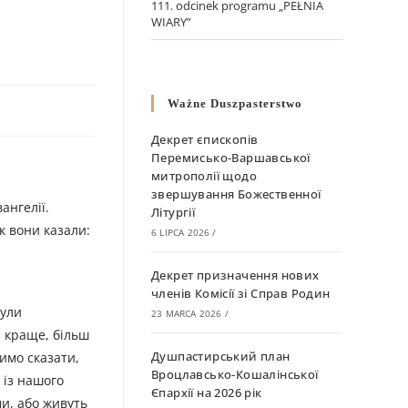
111. odcinek programu „PEŁNIA
WIARY”
Ważne Duszpasterstwo
Декрет єпископів
Перемисько-Варшавської
митрополії щодо
звершування Божественної
ангелії.
Літургії
к вони казали:
6 LIPCA 2026
/
Декрет призначення нових
членів Комісії зі Справ Родин
були
23 MARCA 2026
/
і краще, більш
Душпастирський план
имо сказати,
Вроцлавсько-Кошалінської
 iз нашого
Єпархії на 2026 рік
ми, або живуть