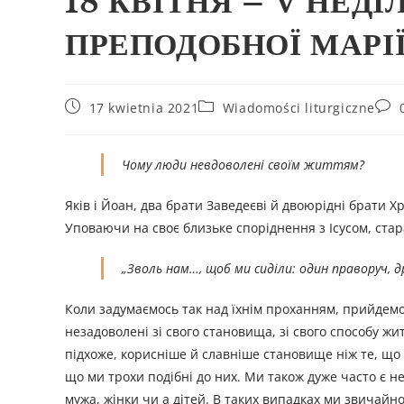
18 КВІТНЯ – V НЕД
ПРЕПОДОБНОЇ МАРІ
17 kwietnia 2021
Wiadomości liturgiczne
Чому люди невдоволені своїм життям?
Яків і Йоан, два брати Заведеєві й двоюрідні брати Хр
Уповаючи на своє близьке споріднення з Ісусом, стар
„
Зволь нам…, щоб ми сиділи: один праворуч, др
Коли задумаємось так над їхнім проханням, прийдемо 
незадоволенi зi свого становища, зі свого способу ж
підхоже, корисніше й славніше становище ніж те, що 
що ми трохи подібні до них. Ми також дуже часто є не
мужа, жінки чи а дітей. В таких випадках ми звичайн