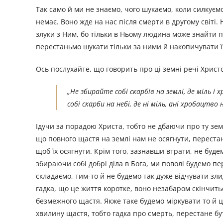
Так само й ми не знаємо, чого шукаємо, коли силкуємо
немає. Воно жде на нас після смерти в другому світі.
злуки з Ним, бо тільки в Ньому людина може знайти 
перестаньмо шукати тільки за ними й накопичувати їх
Ось послухайте, що говорить про цi земні речі Христ
„
Не збирайте собі скарбів на землі, де міль і
собі скарби на небі, де нi мiль, ані хробацтво
Ідучи за порадою Христа, тобто не дбаючи про ту земн
що повного щастя на землi нам не осягнути, перестан
щоб їх осягнути. Крім того, зазнавши втрати, не буде
збираючи собі добрі діла в Бога, ми поволі будемо пе
складаємо, тим-то й не будемо так дуже відчувати зли
гадка, що це життя коротке, воно незабаром скінчить
безмежного щастя. Якже таке будемо міркувати то й ц
хвилину щастя, тобто гадка про смерть, перестане б