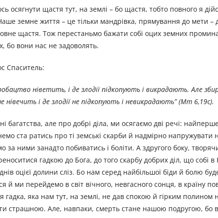
сь осягнути щастя тут, на землі – бо щастя, тобто повного я дiй
 Наше земне життя – це тільки мандрівка, прямування до мети – д
повне щастя. Тож перестаньмо бажати собі оцих земних промин
, бо вони нас не задоволять.
ос Спаситель:
 хробацтво нiветить, i де злодії підкопують і викрадають. Але зб
 не нівечить i де злодії не підкопують і невикрадають
”
(Mт 6,19с).
і багатства, але про добрі діла, ми осягаємо дві речі: найперш
емо ста ратись про ті земські скарби й надмірно напружувати н
мо за ними занадто побиватись і боліти. А здругого боку, творяч
реноситися гадкою до Бога, до того скарбу добрих діл, що собі в
днів оцiєї долини сліз. Бо нам серед найбільшої біди й болю бу
ся й ми перейдемо в світ вічного, невгасного сонця, в країну п
я гадка, яка нам тут, на землі, не дав спокою й гірким полином
ути страшною. Але, навпаки, смерть стане нашою подругою, бо 