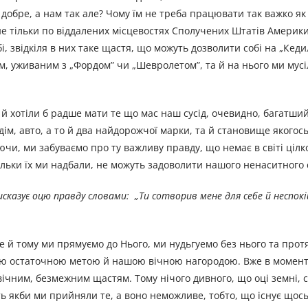
к добре, а нам так але? Чому їм не треба працювати так важко як
не тільки по віддалених місцевостях Сполучених Штатів Америки
і, звідкіля в них таке щастя, що можуть дозволити собі на „Кеди
им, уживаним з „Фордом” чи „Шевролетом”, та й на нього ми му
 й хотіли б радше мати те що мас наш сусід, очевидно, багатши
дім, авто, а то й два найдорожчої марки, та й становище якогос
ючи, ми забуваємо про ту важливу правду, що немає в світі цiл
кільки їх ми надбали, не можуть задоволити нашого ненаситного 
висказує оцю правду словами:
„
Ти сотворив мене для себе й неспокі
ебе й тому ми прямуємо до Нього, ми нудьгуемо без нього та про
ашою остаточною метою й нашою вічною нагородою. Вже в момен
вiчним, безмежним щастям. Тому нічого дивного, що оцi земнi, с
ь якби ми прийняли те, а воно неможливе, тобто, що існує щось