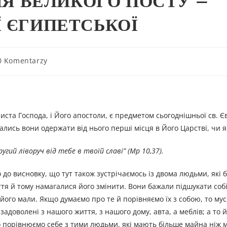
ІЛЯ ВЕЛИКОГО ПОСТУ –
Ї ЄГИПЕТСЬКОЇ
0 Komentarzy
иста Господа, і Його апостоли, є предметом сьогоднішньої св. Єв
ались вони одержати від нього перші місця в Його Царстві, чи я
угий ліворуч від тебе в твоïй славi
”
(Мр 10,37).
до висновку, що тут також зустрічаємось iз двома людьми, які 
иття й тому намагалися його змінити. Вони бажали підшукати соб
його мали. Якщо думаємо про те й порівняємо їх з собою, то мус
задоволені з нашого життя, з нашого дому, авта, а меблів; а то й
о порівнюємо себе з тими людьми, які мають більше майна ніж 