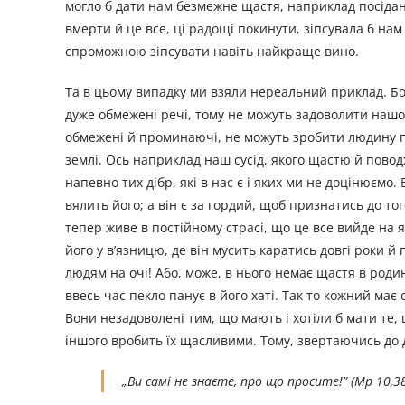
могло б дати нам безмежне щастя, наприклад посіданн
вмерти й це все, ці радощі покинути, зіпсувала б нам
спроможною зіпсувати навіть найкраще вино.
Та в цьому випадку ми взяли нереальний приклад. Бо 
дуже обмежені речі, тому не можуть задоволити нашог
обмежені й проминаючі, не можуть зробити людину п
землi. Ось наприклад наш сусід, якого щастю й пово
напевно тих дібр, які в нас є і яких ми не доцінюємо.
вялить його; а він є за гордий, щоб признатись до то
тепер живе в постійному страсі, що це все вийде на 
його у в’язницю, де він мусить каратись довгі роки й
людям на очі! Або, може, в нього немає щастя в родин
ввесь час пекло панує в його хаті. Так то кожний має
Вони незадоволені тим, що мають i хотіли б мати те,
іншого вробить їх щасливими. Тому, звертаючись до дв
„
Ви самі не знаєте, про що просите!
”
(Мр 10,38