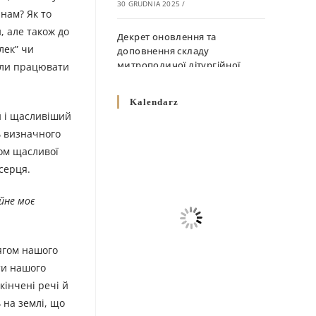
30 GRUDNIA 2025
/
 нам? Як то
, але також до
Декрет оновлення та
лек” чи
доповнення складу
митрополичої літургійної
сіли працювати
комісії
10 GRUDNIA 2025
/
Kalendarz
й і щасливіший
Декрет „Норми щодо
ь визначного
вживання священичих риз у
ком щасливої
Перемисько-Варшавській
серця.
Митрополії”
10 GRUDNIA 2025
/
йне моє
Декрет про відзначення
Великодня і всіх рухомих
свят за григоріанським
тягом нашого
календарем
ти нашого
10 GRUDNIA 2025
/
кінчені речі й
 на землі, що
Декрет проголошення та