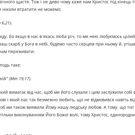
вічного щастя. Тож і не диво чому каже нам Христос під кінець т
ми ніколи втратити не можемо:
6,21).
ду. Бо якщо в нас в якась люба рiч, то ми нею любуємось цілий 
 наш скарб у Бога в небі, будемо часто серцем при ньому й, уті
 нам переживати.
подь таке:
iдi
”
(Mт 19,17).
ий вимагає від нас, щоб ми його слухали і цим заслужили собі 
ові і який нас так безмежно любить, що не відмовився навіть ві
щоб ми також виявили Йому нашу людську любов. А тому, що тієї
тільки виконуванням Його Божої волі, тому Христос, єдинород