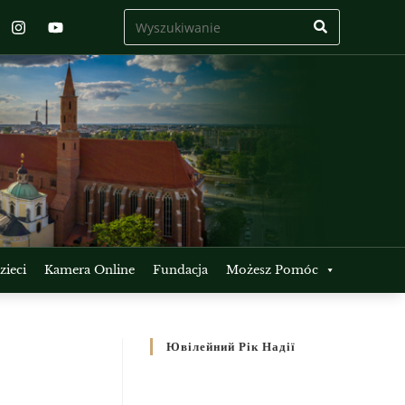
ieci
Kamera Online
Fundacja
Możesz Pomóc
Ювілейний Рік Надії