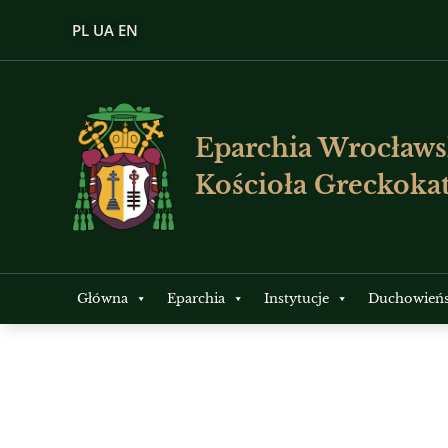
PL
UA
EN
Eparchia Wrocławs
Kościoła Greckokat
Główna
Eparchia
Instytucje
Duchowień