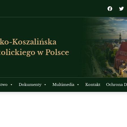
ko-Koszalińska
olickiego w Polsce
stwo
Dokumenty
Multimedia
Kontakt
Ochrona Dz