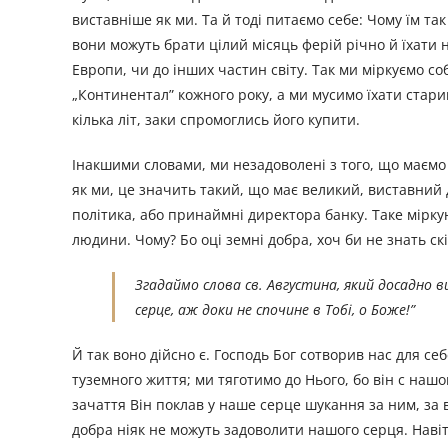
виставніше як ми. Та й тоді питаємо себе: Чому їм та
вони можуть брати цілий місяць ферій річно й їхати 
Европи, чи до інших частин світу. Так ми міркуємо соб
„Континентал” кожного року, а ми мусимо їхати стар
кілька літ, заки спромоглись його купити.
Інакшими словами, ми незадоволені з того, що маємо
як ми, це значить такий, що має великий, виставний 
політика, або принаймні директора банку. Таке мірку
людини. Чому? Бо оцi земнi добра, хоч би не знать с
Згадаймо слова св. Августина, який досадно 
серце, аж доки не спочине в Тобi, о Боже!
”
Й так воно дійсно є. Господь Бог сотворив нас для с
туземного життя; ми тяготимо до Нього, бо він с н
зачаття Він поклав у наше серце шукання за ним, за 
добра ніяк не можуть задоволити нашого серця. Навіт