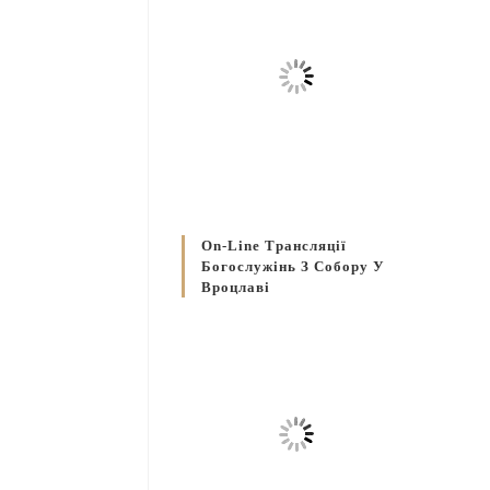
On-Line Трансляції
Богослужінь З Собору У
Вроцлаві