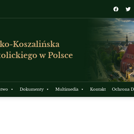
ko-Koszalińska
olickiego w Polsce
stwo
Dokumenty
Multimedia
Kontakt
Ochrona Dz