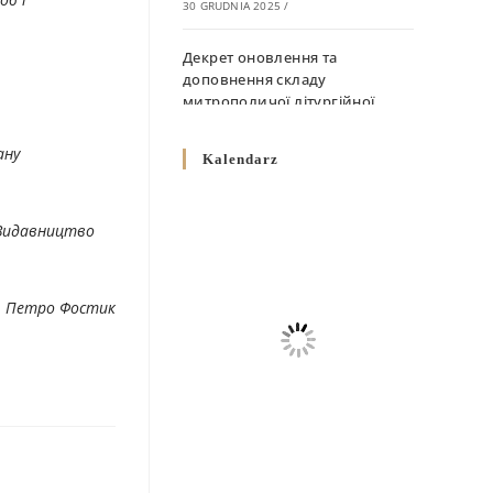
30 GRUDNIA 2025
/
Декрет оновлення та
доповнення складу
митрополичої літургійної
комісії
10 GRUDNIA 2025
/
ану
Kalendarz
Декрет „Норми щодо
вживання священичих риз у
, Видавництво
Перемисько-Варшавській
Митрополії”
10 GRUDNIA 2025
/
. Петро Фостик
Декрет про відзначення
Великодня і всіх рухомих
свят за григоріанським
календарем
10 GRUDNIA 2025
/
Декрет проголошення та