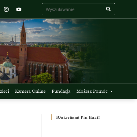
ieci
Kamera Online
Fundacja
Możesz Pomóc
Ювілейний Рік Надії