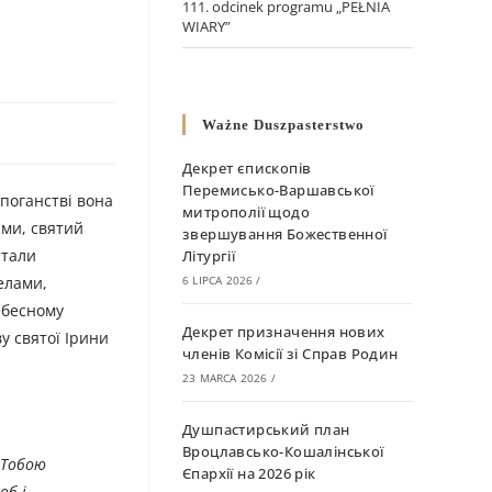
111. odcinek programu „PEŁNIA
WIARY”
Ważne Duszpasterstwo
Декрет єпископів
Перемисько-Варшавської
 поганстві вона
митрополії щодо
ами, святий
звершування Божественної
стали
Літургії
релами,
6 LIPCA 2026
/
ебесному
Декрет призначення нових
ву святої Ірини
членів Комісії зі Справ Родин
23 MARCA 2026
/
Душпастирський план
Вроцлавсько-Кошалінської
з Тобою
Єпархії на 2026 рік
об і