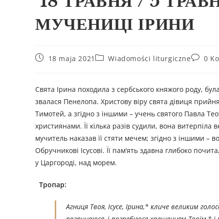
18 ТРАВНЯ / 5 ТРАВ
МУЧЕНИЦІ ІРИНИ
18 maja 2021
Wiadomości liturgiczne
0 K
Свята Ірина походила з сербського княжого роду, була
звалася Пенелопа. Христову віру свята дівиця прийня
Тимотей, а згідно з іншими – учень святого Павла Те
християнами. Її кілька разів судили, вона витерпіла 
мучитель наказав її стяти мечем; згідно з іншими – 
Обручникові Ісусові. Її пам’ять здавна глибоко почитал
у Царгороді, над морем.
Тропар:
Агниця Твоя, Ісусе, Ірина,* кличе великим гол
розпинаюся, і погребуюся хрещенням Твоїм,* і 