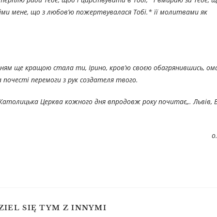
ми мене, що з любов’ю пожертвувалася Тобі.* її молитвами як
ням ще кращою стала ти, Ірино, кров’ю своєю обагрянившись, ом
 почесті перемоги з рук создателя твого.
ко-Католицька Церква кожного дня впродовж року по
читає
„. Львів
о
ZIEL SIĘ TYM Z INNYMI