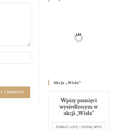
Родин
4 GRUDNIA 2024
/
Декрет владики Володимира
про утворення Комісії до
Справ Молоді та встановленя
складу Катихитичної Комісії
18 PAŹDZIERNIKA 2024
/
Декрет „Проголошення та
оприлюднення постанов
Синоду Єпископів УГКЦ,
який відбувся у Зарваниці, в
Akcja „Wisła”
днях 2-12 липня 2024 р.”
4 PAŹDZIERNIKA 2024
/
Wpisy pamięci
Декрет єпископів
wysiedlonym w
Перемисько-Варшавської
akcji „Wisła”
Митрополії стосовно
звершування Божественної
літургії
ZOBACZ LISTĘ / DODAJ WPIS