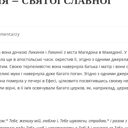
НЯ – СВЯТОЇ СЛАВНОЇ
omentarzy
 вона дочкою Ликинія і Ликинії з міста Магедона в Македонії. У
ла ще в апостольські часи, охрестив її, згідно з одними джерел
отим. Своєю терпеливістю вона навернула батька і матір і вони 
великі муки і навернула дуже багато поган. Згідно з одними дже
вона померла у печері в Ефесі, цілковито посвятившись своєму н
и вірні, в її ім’я освячували багато церков, як, наприклад, церк
осом:* Тебе, жениху мій, люблю і, Тебе шукаючи, страдаю,* і разом 
терплю ради Тебе, щоб і царствувати в Тобі,* і вмираю за Тебе, щ