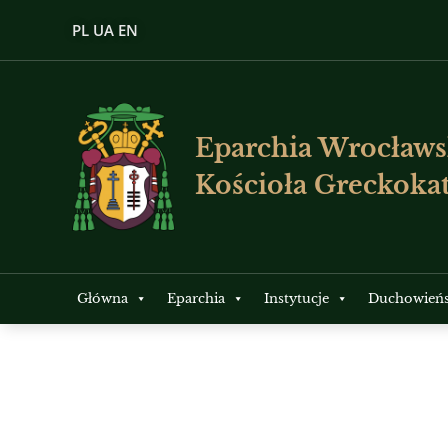
PL
UA
EN
Eparchia Wrocławs
Kościoła Greckokat
Główna
Eparchia
Instytucje
Duchowień