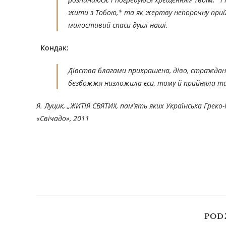
жити з Тобою,* та як жертву непорочну прий
милостивий спаси душі наші.
Кондак:
Дівства благами прикрашена, діво, страждан
безбожжя низложила єси, тому й прийняла та
Я. Луцик, „ЖИТІЯ СВЯТИХ, пам’ять яких Українська Гре
«Свічадо», 201
1
POD