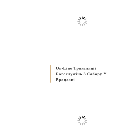
On-Line Трансляції
Богослужінь З Собору У
Вроцлаві