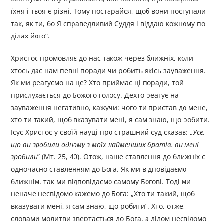
їхня і твоя є різні. Тому постарайся, щоб вони поступали
так, як ти, бо Я справедливий Суддя і віддаю кожному по
ділах його”.
Христос промовляє до нас також через ближніх, коли
хтось дає нам певні поради чи робить якісь зауваження.
Як ми реагуємо на це? Хто приймає ці поради, той
прислухається до Божого голосу. Дехто реагує на
зауваження негативно, кажучи: чого ти пристав до мене,
хто ти такий, щоб вказувати мені, я сам знаю, що робити.
Ісус Христос у своїй науці про страшний суд сказав: „
Усе,
що ви зробили одному з моїх найменших братів, ви мені
зробили
” (Мт. 25, 40). Отож, наше ставлення до ближніх є
одночасно ставленням до Бога. Як ми відповідаємо
ближнім, так ми відповідаємо самому Богові. Тоді ми
неначе несвідомо кажемо до Бога: „Хто ти такий, щоб
вказувати мені, я сам знаю, що робити”. Хто, отже,
словами молитви звертається до Бога, а ділом несвідомо