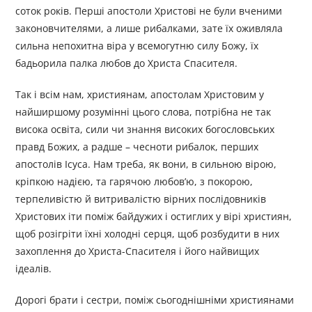
соток років. Перші апостоли Христові не були вченими
законовчителями, а лише рибалками, зате їх оживляла
сильна непохитна віра у всемогутню силу Божу, їх
бадьорила палка любов до Христа Спасителя.
Так і всім нам, християнам, апостолам Христовим у
найширшому розумінні цього слова, потрібна не так
висока освіта, сили чи знання високих богословських
правд Божих, а радше – чесноти рибалок, перших
апостолів Ісуса. Нам треба, як вони, в сильною вірою,
кріпкою надією, та гарячою любов’ю, з покорою,
терпеливістю й витривалістю вірних послідовників
Христових іти поміж байдужих і остиглих у вірі християн,
щоб розігріти їхні холодні серця, щоб розбудити в них
захоплення до Христа-Спасителя і його найвищих
ідеалів.
Дорогі брати і сестри, поміж сьогоднішніми християнами