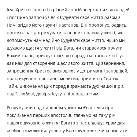
Ісус Христос часто і в різний спосіб звертається до людей
і постійно запрошує всіх будувати своє життя разом з
Ним, згідно його науки і настанов. Він пропонує, радить,
просить нас дотримуватись певних правил у житті, які
допоможуть нам надійно будувати своє життя. Якщо ми
шукаємо щастя у житті від Бога, чи стараємося почути
Божий голос, прислухатися до порад, настанов, які Ісус
дає нам для створення щасливого життя. Ці звернення,
запрошення Христос висловлює у дотриманні заповідей,
практикуванні постійної молитви, прийнятті Святих
Тайн. Виконання цих порад виражають дух нашої віри,
надії, любові, довір’я Ісусу, співпраці з Ним.
Роздумуючи над нинішнім уривком Євангелія про
покликання перших апостолів, гляньмо на таку річ
нашого духовного життя. Багато з нас відвідує храм для
особистої молитви, участі у Богослужіннях, чи користати