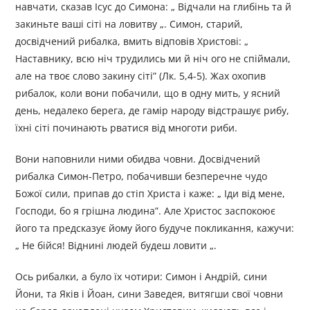
навчати, сказав Ісус до Симона: „ Відчали на глибінь та й
закиньте ваші сіті на ловитву „. Симон, старий,
досвідчений рибалка, вмить відповів Христові: „
Наставнику, всю ніч трудились ми й ніч ого не спіймали,
але на твоє слово закину сіті” (Лк. 5,4-5). Жах охопив
рибалок, коли вони побачили, що в одну мить, у ясний
день, недалеко берега, де гамір народу відстрашує рибу,
їхні сіті починають рватися від многоти риби.
Вони наповнили ними обидва човни. Досвідчений
рибалка Симон-Петро, побачивши безперечне чудо
Божої сили, припав до стіп Христа і каже: „ Іди від мене,
Господи, бо я грішна людина”. Але Христос заспокоює
його та предсказує йому його будуче покликання, кажучи:
„ Не бійся! Віднині людей будеш ловити „.
Ось рибалки, а було їх чотири: Симон і Андрій, сини
Йони, та Яків і Йоан, сини Заведея, витягши свої човни