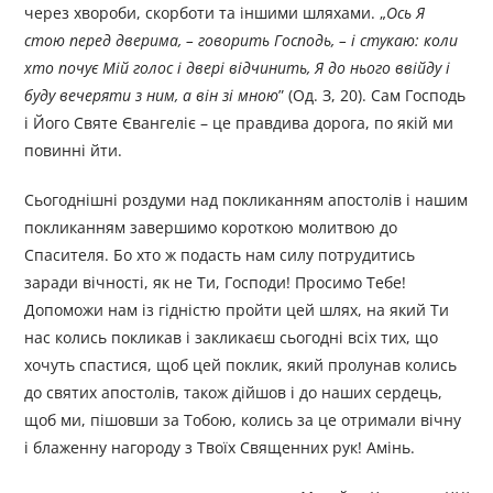
через хвороби, скорботи та іншими шляхами. „
Ось Я
стою перед дверима, – говорить Господь, – і стукаю: коли
хто почує Мій голос і двері відчинить, Я до нього ввійду і
буду вечеряти з ним, а він зі мною
” (Од. З, 20). Сам Господь
і Його Святе Євангеліє – це правдива дорога, по якій ми
повинні йти.
Сьогоднішні роздуми над покликанням апостолів і нашим
покликанням завершимо короткою молитвою до
Спасителя. Бо хто ж подасть нам силу потрудитись
заради вічності, як не Ти, Господи! Просимо Тебе!
Допоможи нам із гідністю пройти цей шлях, на який Ти
нас колись покликав і закликаєш сьогодні всіх тих, що
хочуть спастися, щоб цей поклик, який пролунав колись
до святих апостолів, також дійшов і до наших сердець,
щоб ми, пішовши за Тобою, колись за це отримали вічну
і блаженну нагороду з Твоїх Священних рук! Амінь.