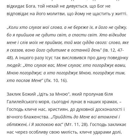
відкидає Бога, той нехай не дивується, що Бог не
відповідає на його молитви, що йому не щастить у житті.
„
Коли хто слухає мої слова, а не береже їх, я його не суджу,
бо я прийшов не судити світ, а спасти світ. Хто відкидає
мене і слів моїх не приймає, той має суддю свого: слово, яке
я сказав, воно його судитиме в останній день
” (Ів. 12, 47-
48). А іншого разу Ісус так висловився про дану поведінку
людей: „
Хто слухає вас, Мене слухає; хто погорджує вами,
Мною погорджує; а хто погорджує Мною, погорджує тим,
хто послав Мене
” (Лк. 10, 16).
Заклик Божий „Ідіть за Мною”, який пролунав біля
Галилейського моря, сьогодні лунає в наших храмах, –
Господь кличе нас, християн, до духовної досконалості і
вічного блаженства. „
Прийдіть до Мене всі втомлені і
обтяжені, і Я заспокою вас
” (Мт. 11, 28). Господь закликає
нас через особливу свою милість, кличе ударами долі,