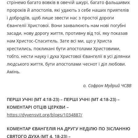
стрінемо багато вовків в овечій шкурі, багато фальшивих
пророків й апостолів, які удають з себе наших приятелів
і добродіїв, щоб лише звести нас з простої дороги
Євангелії Христової. Вони захвалюють нам нові погубні
засади, нову дорогу життя, противну від тої, яку показав
нам Христос-Спаситель. Зате всі ми, що у Христа
хрестились, покликані бути апостолами Христовими,
тобто, нести науку і духа Христової Євангелії в усі ділянки
людського життя, бути апостолами чеснот і діл любови.
Амінь.
о. Софрон Мудрий ЧСВВ
ПЕРШІ УЧНІ (МТ 4:18-23) – ПЕРШІ УЧНІ (МТ 4:18-23) –
КОМЕНТАРІ ОТЦІВ ЦЕРКВИ –
https://dyvensvit.org/blogs/1034887/
КОМЕНТАР ЄВАНГЕЛІЯ НА ДРУГУ НЕДІЛЮ ПО ЗІСЛАННЮ
СВЯТОГО ДУХА (МТ 4, 18-23) –