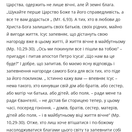
Царства, одержить не лише вічні, але Й земні блага.
„Шукайте перше Царство Боже та його справедливість, а
все те вам додасться „ (Мт. 6,93). А тих, хто в любови до
Христа-Бога залишить своїх батьків, своїх рідних, майно
й вигоди життя, Ісус запевняє, що дістануть свою
нагороду вже в цьому житті, й життя вічне в майбутньому
(Мр. 10,29-30). „Ось ми покинули все і пішли ва тобою” –
пригадує і питав апостол Петро Ісуса! „Що нам ва це
буде?” І добре, що запитав, бо маємо ясну відповідь і
запевнення нагороди самого Бога для всіх тих, хто піде
за його покликом. „ Істинно кажу вам — впевняє Ісус –
нема такого, хто кинувши свій дім або братів, або сестер,
або матір чи батька, або дітей, або поля, – ради мене та
ради Євангелії, – не дістав би сторицею тепер, у цьому
часі, посеред гоніння, – домів, братів, сестер, матерів,
дітей або поля, – і в майбутньому віці життя вічне” (Мр.
10,29-30). Отже, хто лиш хоче втішатися і по-божому
насолоджуватися благами цього світу та запевнити собі