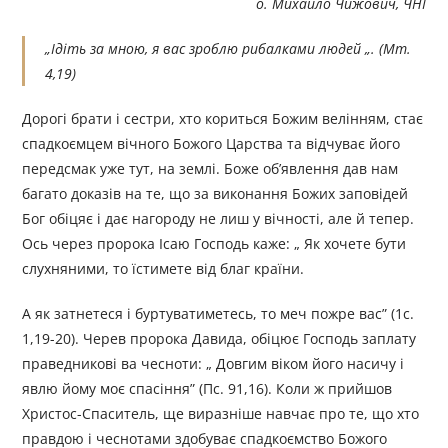
о. Михайло Чижович,
ЧНІ
„Ідіть за мною, я вас зроблю рибалками людей „. (Мт.
4,19)
Дорогі брати і сестри, хто кориться Божим велінням, стає
спадкоємцем вічного Божого Царства та відчуває його
передсмак уже тут, на землі. Боже об’явлення дав нам
багато доказів на те, що за виконання Божих заповідей
Бог обіцяє і дає нагороду не лиш у вічності, але й тепер.
Ось через пророка Ісаю Господь каже: „ Як хочете бути
слухняними, то їстимете від благ країни.
А як затнетеся і буртуватиметесь, то меч пожре вас” (1с.
1,19-20). Черев пророка Давида, обіцює Господь заплату
праведникові ва чесноти: „ Довгим віком його насичу і
явлю йому моє спасіння” (Пс. 91,16). Коли ж прийшов
Христос-Спаситель, ще виразніше навчає про те, що хто
правдою і чеснотами здобуває спадкоємство Божого