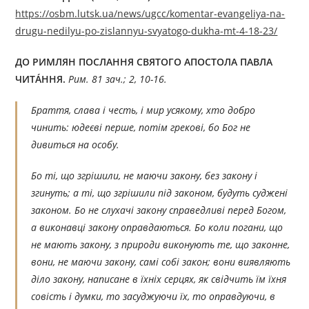
https://osbm.lutsk.ua/news/ugcc/komentar-evangeliya-na-
drugu-nedilyu-po-zislannyu-svyatogo-dukha-mt-4-18-23/
ДО РИМЛЯН ПОСЛАННЯ СВЯТОГО АПОСТОЛА ПАВЛА
ЧИТÁННЯ.
Рим. 81 зач.; 2, 10-16.
Браття, слава і честь, і мир усякому, хто добро
чинить: юдеєві перше, потім грекові, бо Бог не
дивиться на особу.
Бо ті, що згрішили, не маючи закону, без закону і
згинуть; а ті, що згрішили під законом, будуть суджені
законом. Бо не слухачі закону справедливі перед Богом,
а виконавці закону оправдаються. Бо коли погани, що
не мають закону, з природи виконують те, що законне,
вони, не маючи закону, самі собі закон; вони виявляють
діло закону, написане в їхніх серцях, як свідчить їм їхня
совість і думки, то засуджуючи їх, то оправдуючи, в