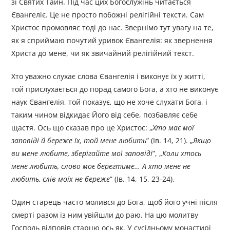
зі Святих Тайн. Під час цих Богослужінь читається
Євангеліє. Це не просто побожні релігійні тексти. Сам
Христос промовляє тоді до нас. Звернімо тут увагу на те,
як я сприймаю почутий уривок Євангелія: як звернення
Христа до мене, чи як звичайний релігійний текст.
Хто уважно слухає слова Євангелія і виконує їх у житті,
той прислухається до порад самого Бога, а хто не виконує
наук Євангелія, той показує, що не хоче слухати Бога, і
таким чином відкидає Його від себе, позбавляє себе
щастя. Ось що сказав про це Христос: „
Хто має мої
заповіді й береже їх, той мене любить
” (Ів. 14, 21). „
Якщо
ви мене любите, зберігайте мої заповіді
”, „
Коли хтось
мене любить, слово моє берегтиме… А хто мене не
любить, слів моїх не береже
” (Ів. 14, 15, 23-24).
Один старець часто молився до Бога, щоб його учні після
смерті разом із ним увійшли до раю. На цю молитву
Господь відповів старцю ось як. У сусідньому монастирі