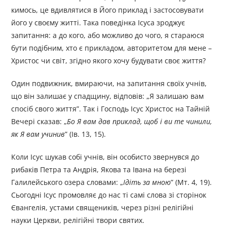
кимось, це вдивлятися в Його приклад і застосовувати
його у своєму житті. Така поведінка Ісуса зроджує
запитання: а до кого, або можливо до чого, я стараюся
бути подібним, хто є прикладом, авторитетом для мене –
Христос чи світ, згідно якого хочу будувати своє життя?
Один подвижник, вмираючи, на запитання своїх учнів,
що він залишає у спадщину, відповів: „Я залишаю вам
спосіб свого життя”. Так і Господь Ісус Христос на Тайній
Вечері сказав: „
Бо Я вам дав приклад, щоб і ви те чинили,
як Я вам учинив
” (Ів. 13, 15).
Коли Ісус шукав собі учнів, він особисто звернувся до
рибаків Петра та Андрія, Якова та Івана на березі
Галилейського озера словами: „
Ідіть за мною
” (Мт. 4, 19).
Сьогодні Ісус промовляє до нас ті самі слова зі сторінок
Євангелія, устами священиків, через різні релігійні
науки Церкви, релігійні твори святих.