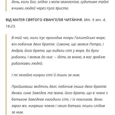
день, коли Бог, згідно з моїм євангелієм, судитиме тайні
вчинки людей через Ісуса Христа.
ВІД МАТЕЯ СВЯТОГО ЄВАНГЕЛІЯ ЧИТÁННЯ.
Мт. 9 зач. 4,
18-23.
В той час, коли Ісус проходив попри Галилейське море,
він побачив двох братів: Симона, що звався Петро, і
Андрія, його брата, що кидали сіті у море, бо були
рибалки, і мовив до них: – Ідіть за мною, я вас зроблю
рибалками людей.
І ті негайно кинули сіті й пішли за ним.
Пройшовши звідтіль далі, побачив інших двох братів:
Якова, сина Заведея, та Івана, його брата, що в човні з
батьком Заведеєм лагодили сіті, і їх покликав. Вони
зараз же, кинувши човна і свого батька, пішли слідом
за ним.