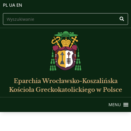
PL
UA
EN
Eparchia Wrocławsko-Koszalińska
Kościoła Greckokatolickiego w Polsce
MENU