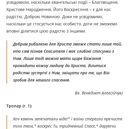
усвідомили, наскільки євангельські події – Благовіщеня,
Христове Народження, Його Воскресіння – є для нас
радістю, Доброю Новиною. Доки не усвідомимо,
наскільки це стосується нас особисто, доти не зможемо
вповні ділитися цією радістю з іншими.
Добрим рибалкою для Христа зможе стати лише той,
хто сам пізнав Спасителя і має глибокі стосунки з
Ним. Лише тоді можна мати щире бажання
провадити кожну людину до Христа, ділитися
радістю зустрічі з Ним, звіщати про те, що Він
зробив для нашого спасення.
Вл. Венедикт Алексійчук)
Тропар (г. 1):
Хоч камінь запечатали юдеї* і воїни стерегли пречисте
тіло твоє,* воскрес Ти, тридневний Спасе,* даруючи