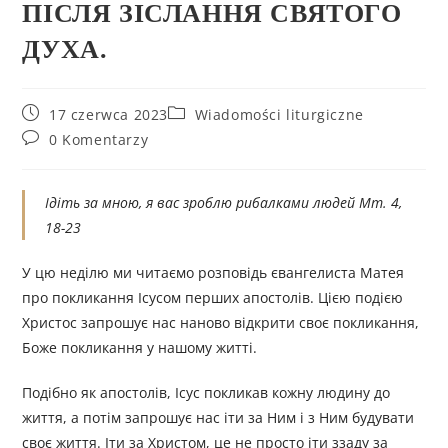
ПІСЛЯ ЗІСЛАННЯ СВЯТОГО
ДУХА.
17 czerwca 2023
Wiadomości liturgiczne
0 Komentarzy
Ідіть за мною, я вас зроблю рибалками людей Мт. 4,
18-23
У цю неділю ми читаємо розповідь євангелиста Матея
про покликання Ісусом перших апостолів. Цією подією
Христос запрошує нас наново відкрити своє покликання,
Боже покликання у нашому житті.
Подібно як апостолів, Ісус покликав кожну людину до
життя, а потім запрошує нас іти за Ним і з Ним будувати
своє життя. Іти за Христом, це не просто іти ззаду за