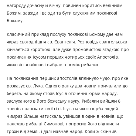
нагороду дочасну й вічну, повинен коритись велінням
Божим, завжди і всюди та бути слухняним покликові
Божому.
Класичний приклад послуху покликові Божому дає нам
якраз сьогоднішня св. Євангелія. Розповідь євангельська
кінчається короткою, але дуже промовистою згадкою про
покликання Ісусом перших чотирьох своїх Апостолів,
яких він знайшов і вибрав в-поміж рибалок.
На покликання перших апостолів вплинуло чудо, про яке
розказує св. Лука. Одного ранку два човни причалили до
берега, на якому стояв Ісус в оточенні юрми народу,
заслуханого в його божеську науку. Рибалки вийшли 8
човнів полоскати свої сіті. Ісус, на якого юрба людей
чимраз більше натискала, увійшов в один в човнів, що
належав рибалці Симонові, попросив його відплисти
трохи від землі, і далі навчав народ. Коли ж скінчив