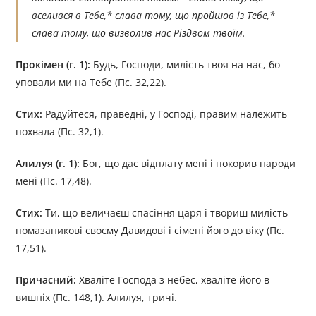
вселився в Тебе,* слава тому, що пройшов із Тебе,*
слава тому, що визволив нас Різдвом твоїм.
Прокімен (г. 1):
Будь, Господи, милість твоя на нас, бо
уповали ми на Тебе (Пс. 32,22).
Стих:
Радуйтеся, праведні, у Господі, правим належить
похвала (Пс. 32,1).
Алилуя (г. 1):
Бог, що дає відплату мені і покорив народи
мені (Пс. 17,48).
Стих:
Ти, що величаєш спасіння царя і твориш милість
помазаникові своєму Давидові і сімені його до віку (Пс.
17,51).
Причасний:
Хваліте Господа з небес, хваліте його в
вишніх (Пс. 148,1). Алилуя, тричі.