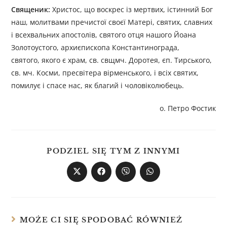
Священик:
Христос, що воскрес із мертвих, істинний Бог
наш, молитвами пречистої своєї Матері, святих, славних
і всехвальних апостолів, святого отця нашого Йоана
Золотоустого, архиєпископа Константинограда,
святого, якого є храм, св. свщмч. Доротея, єп. Тирського,
св. мч. Косми, пресвітера вірменського, і всіх святих,
помилує і спасе нас, як благий і чоловіколюбець.
о. Петро Фостик
PODZIEL SIĘ TYM Z INNYMI
MOŻE CI SIĘ SPODOBAĆ RÓWNIEŻ