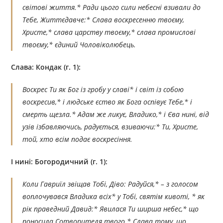
світові життя.* Ради цього сили небесні взивали до
Тебе, Життєдавче:* Слава воскресенню твоєму,
Христе,* слава царству твоєму,* слава промислові
твоєму,* єдиний Чоловіколюбець.
Слава: Кондак (г. 1):
Воскрес Ти як Бог із гробу у славі* і світ із собою
воскресив,* і людське єство як Бога оспівує Тебе,* і
смерть щезла.* Адам же ликує, Владико,* і Єва нині, від
узів ізбавляючись, радується, взиваючи:* Ти, Христе,
той, хто всім подає воскресіння.
І нині: Богородичний (г. 1):
Коли Гавриїл звіщав Тобі, Діво: Радуйся,* – з голосом
воплочувався Владика всіх* у Тобі, святім кивоті, * як
рік праведний Давид:* Явилася Ти ширша небес,* що
поносила Сотворителя твого.* Слава тому, що