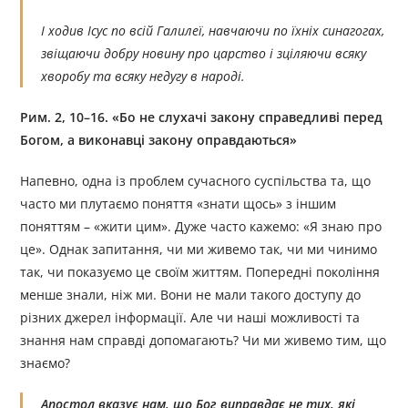
І ходив Ісус по всій Галилеї, навчаючи по їхніх синагогах,
звіщаючи добру новину про царство і зціляючи всяку
хворобу та всяку недугу в народі.
Рим. 2, 10–16. «Бо не слухачі закону справедливі перед
Богом, а виконавці закону оправдаються»
Напевно, одна із проблем сучасного суспільства та, що
часто ми плутаємо поняття «знати щось» з іншим
поняттям – «жити цим». Дуже часто кажемо: «Я знаю про
це». Однак запитання, чи ми живемо так, чи ми чинимо
так, чи показуємо це своїм життям. Попередні покоління
менше знали, ніж ми. Вони не мали такого доступу до
різних джерел інформації. Але чи наші можливості та
знання нам справді допомагають? Чи ми живемо тим, що
знаємо?
Апостол вказує нам, що Бог виправдає не тих, які