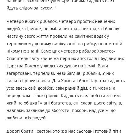
на берег, захоплені чудом Христовим, кидають все і
йдуть слідом за Ісусом. ”
Четверо вбогих рибалок, четверо простих невчених
людей, які, може, не вміли читати – писати, які більшу
частину свого життя провели на самітних водах у
терпеливому довгому вичікуванні на рибку, непомітні й
нікому не знані! Саме цих четверо рибалок Христос-
Спаситель світу кличе на перших апостолів і будівничих
Царства Божого у людських душах на землі. Вони
загартовані, терпеливі, невибагливі рибалки. У них
сильна і рішуча воля. Для Христа і його Царства кидають
усе: ввесь свій дорібок, свій рідний дім, сіті, човна, а
передовсім – свою рідню. Кидають все, щоб іти за тим,
який не обіцяв їм ані багатства, ані слави цього світу, а,
навпаки, закликає до вбогости, покори, над усе ж, до
любови всіх людей.
Дорогі брати і сестри, хто ж з нас сьогодні готовий піти