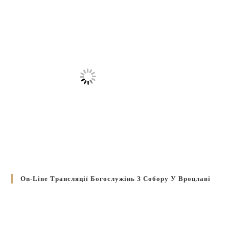
On-Line Трансляції Богослужінь З Собору У Вроцлаві