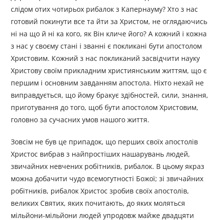
слідом отих чотирьох рибалок з Капернауму? Хто з нас
готовий покинути все та йти за Христом, не оглядаючись
ні на що й ні ка кого, як Він кличе його? А кожний і кожна
з нас у своєму стані і званні є покликані бути апостолом
Христовим. Кожний з нас покликаний засвідчити науку
Христову своїм прикладним християнським життям, що є
першим і основним завданням апостола. Ніхто нехай не
виправдується, що йому бракує здібностей, сили, знання,
приготування до того, щоб бути апостолом Христовим,
головно за сучасних умов нашого життя.
Зовсім не був це припадок, що перших своїх апостолів
Христос вибрав з найпростіших нашарувань людей,
звичайних невчених робітників, рибалок. В цьому якраз
можна добачити чудо всемогутності Божої; зі звичайних
робітників, рибалок Христос зробив своїх апостолів,
великих Святих, яких почитають, до яких моляться
мільйони-мільйони людей упродовж майже двадцяти