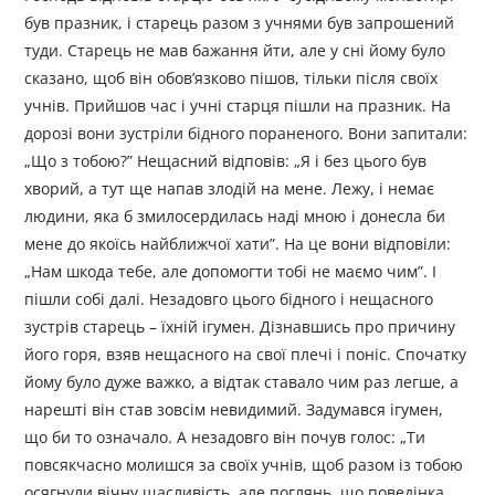
був празник, і старець разом з учнями був запрошений
туди. Старець не мав бажання йти, але у сні йому було
сказано, щоб він обов’язково пішов, тільки після своїх
учнів. Прийшов час і учні старця пішли на празник. На
дорозі вони зустріли бідного пораненого. Вони запитали:
„Що з тобою?” Нещасний відповів: „Я і без цього був
хворий, а тут ще напав злодій на мене. Лежу, і немає
людини, яка б змилосердилась наді мною і донесла би
мене до якоїсь найближчої хати”. На це вони відповіли:
„Нам шкода тебе, але допомогти тобі не маємо чим”. І
пішли собі далі. Незадовго цього бідного і нещасного
зустрів старець – їхній ігумен. Дізнавшись про причину
його горя, взяв нещасного на свої плечі і поніс. Спочатку
йому було дуже важко, а відтак ставало чим раз легше, а
нарешті він став зовсім невидимий. Задумався ігумен,
що би то означало. А незадовго він почув голос: „Ти
повсякчасно молишся за своїх учнів, щоб разом із тобою
осягнули вічну щасливість, але поглянь, що поведінка