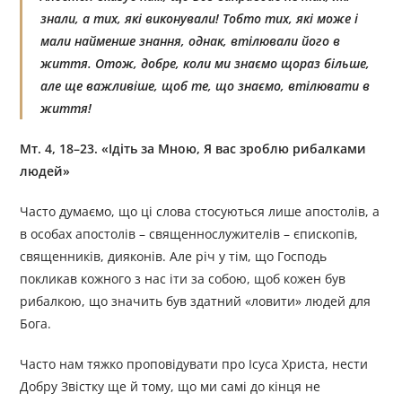
знали, а тих, які виконували! Тобто тих, які може і
мали найменше знання, однак, втілювали його в
життя.
Отож,
добре, коли ми знаємо щораз більше,
але ще важливіше, щоб те, що знаємо, втілювати в
життя!
Мт. 4, 18–23. «Ідіть за Мною, Я вас зроблю рибалками
людей»
Часто думаємо, що ці слова стосуються лише апостолів, а
в особах апостолів – священнослужителів – єпископів,
священників, дияконів. Але річ у тім, що Господь
покликав кожного з нас іти за собою, щоб кожен був
рибалкою, що значить був здатний «ловити» людей для
Бога.
Часто нам тяжко проповідувати про Ісуса Христа, нести
Добру Звістку ще й тому, що ми самі до кінця не