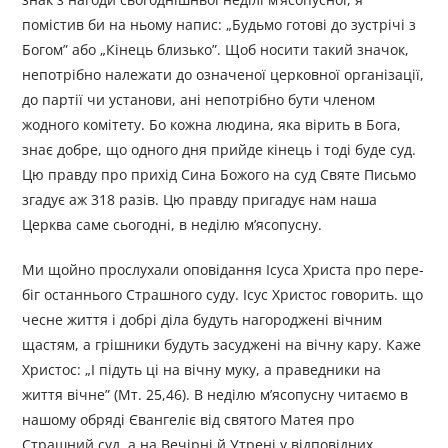
помістив би на ньому напис: „Будьмо готові до зустрічі з
Богом” або „Кiнець близько”. Щоб носити такий значок,
непотрібно належати до означеної церковної організації,
до партії чи установи, ані непотрібно бути членом
жодного комітету. Бо кожна людина, яка вірить в Бога,
знає добре, що одного дня прийде кінець і тоді буде суд.
Цю правду про прихід Сина Божого на суд Святе Письмо
згадує аж 318 разів. Цю правду пригадує нам наша
Церква саме сьогодні, в неділю м’ясопусну.
Ми щойно прослухали оповідання Ісуса Христа про пере-
біг останнього Страшного суду. Ісус Христос говорить. що
чесне життя і добрі діла будуть нагороджені вічним
щастям, а грішники будуть засуджені на вічну кару. Каже
Христос: „І підуть ці на вічну муку, а праведники на
життя вічне” (Мт. 25,46). В неділю м’ясопусну читаємо в
нашому обряді Євангеліє від святого Матея про
Страшний суд, а на Вечірні й Утрені у відповідних