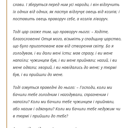
слави. І зберуться перед ним усі народи, і він відлучить
їх одних від одних, як пастух відлучує овець від козлів; і
поставить овець праворуч себе, а козлів ліворуч.
Тоді цар скаже тим, що праворуч нього: – Ходіте,
благословенні Отця мого, візьміть у спадщину царство,
що було приготоване вам від створення світу. Бо я
голодував, і ви дали мені їсти; мав спрагу, і ви мене
напоїли; чужинцем був, і ви мене прийняли; нагий, і ви
мене одягли; хворий, і ви навідались до мене; у тюрмі
був, і ви прийшли до мене.
Тоді озвуться праведні до нього: – Господи, коли ми
бачили тебе голодним і нагодували, спрагненим і
напоїли? Коли ми бачили тебе чужинцем і прийняли,
або нагим і одягнули? Коли ми бачили тебе недужим чи
в тюрмі і прийшли до тебе?