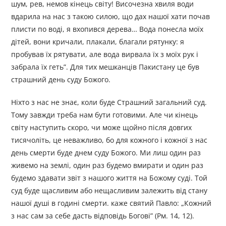
шум, рев, немов кінець світу! Височезна хвиля води
вдарила на нас з такою силою, що дах нашої хати почав
плисти по воді, я вхопився дерева… Вода понесла моїх
дітей, вони кричали, плакали, благали рятунку: я
пробував їх рятувати, але вода вирвала їх з моїх рук і
забрала їх геть”. Для тих мешканців Пакистану це був
страшний день суду Божого.
Hixтo з нас не знає, коли буде Страшний загальний суд.
Тому завжди треба нам бути готовими. Але чи кінець
світу наступить скоро, чи може щойно після довгих
тисячоліть, це неважливо, бо для кожного і кожної з нас
день смерти буде днем суду Божого. Ми лиш один раз
живемо на землі, один раз будемо вмирати и один раз
будемо здавати звіт з нашого життя на Божому суді. Той
суд буде щасливим або нещасливим залежить від стану
нашої душі в годині смерти. каже святий Павло: „Кожний
з нас сам за себе дасть відповідь Богові” (Рм. 14, 12).