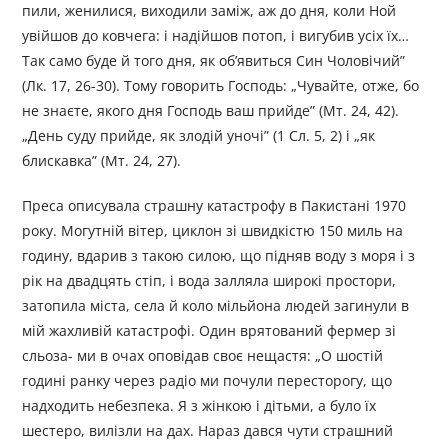
пили, женилися, виходили заміж, аж до дня, коли Ной
увійшов до ковчега: і надійшов потоп, і вигубив усіх їх…
Так само буде й того дня, як об’явиться Син Чоловічий”
(Лк. 17, 26-30). Тому говорить Господь: „Чувайте, отже, бо
не знаєте, якого дня Господь ваш прийде” (Мт. 24, 42).
„День суду прийде, як злодій уночі” (1 Сл. 5, 2) і „як
блискавка” (Мт. 24, 27).
Преса описувала страшну катастрофу в Пакистані 1970
року. Могутній вітер, циклон зі швидкістю 150 миль на
годину, вдарив з такою силою, що підняв воду з моря і з
рік на двадцять стіп, і вода залляла широкі простори,
затопила міста, села й коло мільйона людей загинули в
мій жахливій катастрофі. Один врятований фермер зі
сльоза- ми в очах оповідав своє нещастя: „О шостій
годині ранку через радіо ми почули пересторогу, що
надходить небезпека. Я з жінкою і дітьми, а було їх
шестеро, вилізли на дах. Нараз дався чути страшний