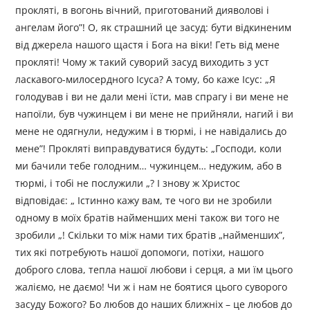
прокляті, в вогонь вічний, приготований дияволові і
ангелам його”! О, як страшний це засуд: бути відкиненим
від джерела нашого щастя і Бога на віки! Геть від мене
прокляті! Чому ж такий суворий засуд виходить з уст
ласкавого-милосердного Ісуса? А тому, бо каже Ісус: „Я
голодував і ви не дали мені їсти, мав спрагу і ви мене не
напоїли, був чужинцем і ви мене не прийняли, нагий і ви
мене не одягнули, недужим і в тюрмі, і не навідались до
мене”! Прокляті виправдуватися будуть: „Господи, коли
ми бачили тебе голодним… чужинцем… недужим, або в
тюрмі, і тобі не послужили „? І знову ж Христос
відповідає: „ Істинно кажу вам, те чого ви не зробили
одному в моїх братів найменших мені також ви того не
зробили „! Скільки то між нами тих братів „найменших”,
тих які потребують нашої допомоги, потіхи, нашого
доброго слова, тепла нашої любови і серця, а ми їм цього
жаліємо, не даємо! Чи ж і нам не боятися цього суворого
засуду Божого? Бо любов до наших ближніх – це любов до