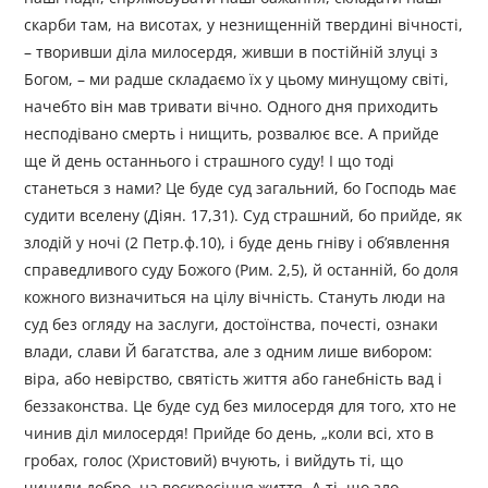
скарби там, на висотах, у незнищенній твердині вічності,
– творивши діла милосердя, живши в постійній злуці з
Богом, – ми радше складаємо їх у цьому минущому світі,
начебто він мав тривати вічно. Одного дня приходить
несподівано смерть і нищить, розвалює все. А прийде
ще й день останнього і страшного суду! І що тоді
станеться з нами? Це буде суд загальний, бо Господь має
судити вселену (Діян. 17,31). Суд страшний, бо прийде, як
злодій у ночі (2 Петр.ф.10), і буде день гніву і об’явлення
справедливого суду Божого (Рим. 2,5), й останній, бо доля
кожного визначиться на цілу вічність. Стануть люди на
суд без огляду на заслуги, достоїнства, почесті, ознаки
влади, слави Й багатства, але з одним лише вибором:
віра, або невірство, святість життя або ганебність вад і
беззаконства. Це буде суд без милосердя для того, хто не
чинив діл милосердя! Прийде бо день, „коли всі, хто в
гробах, голос (Христовий) вчують, і вийдуть ті, що
чинили добро, на воскресіння життя. А ті, що зло