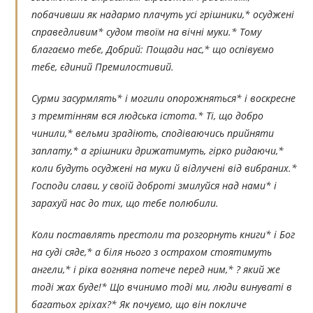
побачивши як надармо плачуть усі грішники,* осуджені
справедливим* судом твоїм на вічні муки.* Тому
благаємо тебе, Добрий: Пощади нас,* що оспівуємо
тебе, єдиний Премилостивий.
Сурми засурмлять* і могили опорожняться* і воскресне
з тремтінням вся людська істота.* Ті, що добро
чинили,* вельми зрадіють, сподіваючись прийняти
заплату,* а грішники дрижатимуть, гірко ридаючи,*
коли будуть осуджені на муки й відлучені від вибраних.*
Господи слави, у своїй доброті змилуйся над нами* і
зарахуй нас до тих, що тебе полюбили.
Коли поставлять престоли та розгорнуть книги* і Бог
на суді сяде,* а біля нього з острахом стоятимуть
ангели,* і ріка вогняна потече перед ним,* ? який же
тоді жах буде!* Що вчинимо тоді ми, люди винуваті в
багатьох гріхах?* Як почуємо, що він покличе