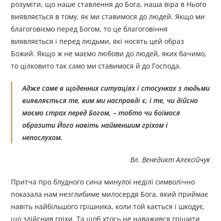
розуміти, що наше ставлення до Бога, наша віра в Нього
виявляється в тому, як ми ставимося до людей. Якщо ми
благоговіємо перед Богом, то це благоговіння
виявляється і перед людьми, які носять цей образ
Божий. Якщо ж не маємо любови до людей, яких бачимо,
то цілковито так само ми ставимося й до Господа.
Адже саме в щоденних ситуаціях і стосунках з людьми
виявляється те, ким ми насправді є, і те, чи дійсно
маємо страх перед Богом, – тобто чи боїмося
образити Його навіть найменшим гріхом і
непослухом.
Вл. Венедикт Алексійчук
Притча про блудного сина минулої неділі символічно
показала нам незглибиме милосердя Бога, який приймає
навіть найбільшого грішника, коли той кається і шкодує,
що здійснив гріхи. Та щоб хтось не наважився грішити