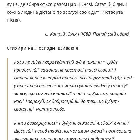
душе, де збираються разом царі і князі, багаті й бідні, і
кожна людина дістане по заслузі своїх діл” (Четверта
пісня).
о.
Катрій
Юліян
ЧСВВ, Пізнай
свій
обряд
Стихири на
„
Господи, взиваю я
”
Коли прийдеш справедливий суд вчинити,* Судде
праведний,* засівши на престолі твоєї слави,* і
страшна вогняна ріка принесе всіх перед твій суд,* щоб
у присутності небесних хорів судити людей у страху*
за все, що кожний вчинив,* тоді-то, Христе, пощади
нас,* і зарахуй, як добросердий, до тих, що будуть
спасенні,* молимо тебе.
Книги розгорнуться* і будуть виявлені людські вчинки,
Щедрий,* перед твоїм невмолимим судом* і вся долина
загомонить страшним скреготом і риданням,*