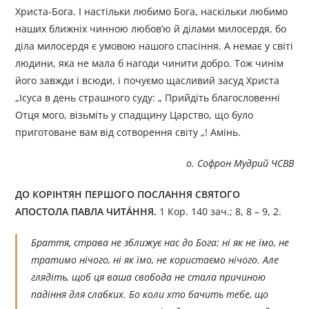
Христа-Бога. І настільки любимо Бога, наскільки любимо
наших ближніх чинною любов’ю й ділами милосердя, бо
діла милосердя є умовою нашого спасіння. А немає у світі
людини, яка не мала б нагоди чинити добро. Тож чинім
його завжди і всюди, і почуємо щасливий засуд Христа
„Ісуса в день страшного суду: „ Прийдіть благословенні
Отця мого, візьміть у спадщину Царство, що було
приготоване вам від сотворення світу „! Амінь.
о. Софрон Мудрий ЧСВВ
ДО КОРІНТЯН ПЕРШОГО ПОСЛАННЯ СВЯТОГО
АПОСТОЛА ПАВЛА ЧИТÁННЯ.
1 Кор. 140 зач.; 8, 8 – 9, 2.
Браття, страва не зближує нас до Бога: ні як не їмо, не
тратимо нічого, ні як їмо, не користаємо нічого. Але
глядіть, щоб ця ваша свобода не стала причиною
падіння для слабких. Бо коли хто бачить тебе, що