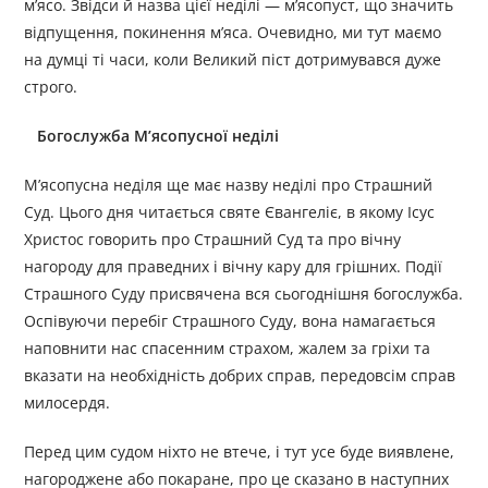
м’ясо. Звідси й назва цієї неділі — м’ясопуст, що значить
відпущення, покинення м’яса. Очевидно, ми тут маємо
на думці ті часи, коли Великий піст дотримувався дуже
строго.
Богослужба М’ясопусної неділі
М’ясопусна неділя ще має назву неділі про Страшний
Суд. Цього дня читається святе Євангеліє, в якому Ісус
Христос говорить про Страшний Суд та про вічну
нагороду для праведних і вічну кару для грішних. Події
Страшного Суду присвячена вся сьогоднішня богослужба.
Оспівуючи перебіг Страшного Суду, вона намагається
наповнити нас спасенним страхом, жалем за гріхи та
вказати на необхідність добрих справ, передовсім справ
милосердя.
Перед цим судом ніхто не втече, і тут усе буде виявлене,
нагороджене або покаране, про це сказано в наступних