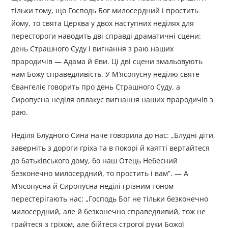
тільки тому, що Господь Бог милосердний і простить
йому, то свята Церква у двох наступних неділях для
перестороги наводить дві справді драматичні сцени:
день Страшного Суду і вигнання з раю наших
прародичів — Адама й Єви. Ці дві сцени змальовують
нам Божу справедливість. У М’ясопусну неділю святе
Євангеліє говорить про день Страшного Суду, а
Сиропусна неділя оплакує вигнання наших прародичів з
раю.
Неділя Блудного Сина наче говорила до нас: „Блудні діти,
заверніть з дороги гріха та в покорі й каятті вертайтеся
до батьківського дому, бо наш Отець Небесний
безконечно милосердний, то простить і вам”. — А
М’ясопусна й Сиропусна неділі грізним тоном
перестерігають нас: „Господь Бог не тільки безконечно
милосердний, але й безконечно справедливий, тож не
грайтеся з гріхом, але бійтеся строгої руки Божої