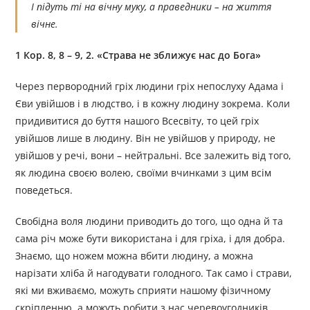
І підуть ті на вічну муку, а праведники – на життя
вічне.
1 Кор. 8, 8 – 9, 2. «Страва не зближує нас до Бога»
Через первородний гріх людини гріх непослуху Адама і
Єви увійшов і в людство, і в кожну людину зокрема. Коли
придивитися до буття нашого Всесвіту, то цей гріх
увійшов лише в людину. Він не увійшов у природу, не
увійшов у речі, вони – нейтральні. Все залежить від того,
як людина своєю волею, своїми вчинками з цим всім
поведеться.
Свобідна воля людини приводить до того, що одна й та
сама річ може бути використана і для гріха, і для добра.
Знаємо, що ножем можна вбити людину, а можна
нарізати хліба й нагодувати голодного. Так само і страви,
які ми вживаємо, можуть сприяти нашому фізичному
скріпленню, а можуть робити з нас черевоугодників.