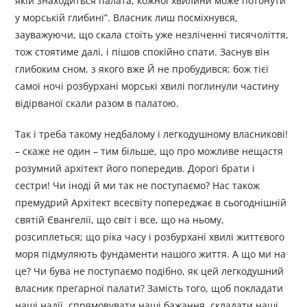
якій знаходиться палата, кожної хвилини може потонути
у морській глибині”. Власник лиш посміхнувся,
зауважуючи, що скала стоїть уже незліченні тисячоліття,
тож стоятиме далі, і пішов спокійно спати. Заснув він
глибоким сном, з якого вже Й не пробудився; бож тієї
самої ночі розбурхані морські хвилі поглинули частину
відірваної скали разом в палатою.
Так і треба такому недбалому і легкодушному власникові!
– скаже не один – тим більше, що про можливе нещастя
розумний архітект його попередив. Дорогі брати і
сестри! Чи іноді й ми так не поступаємо? Нас також
премудрий Архітект всесвіту попереджає в сьогоднішній
святій Євангелії, що світ і все, що на ньому,
розсиплеться; що ріка часу і розбурхані хвилі життєвого
моря підмуляють фундаменти нашого життя. А що ми на
це? Чи бува не поступаємо подібно, як цей легкодушний
власник прегарної палати? Замість того, щоб покладати
наші надії, спрямовувати наші бажання, складати наші