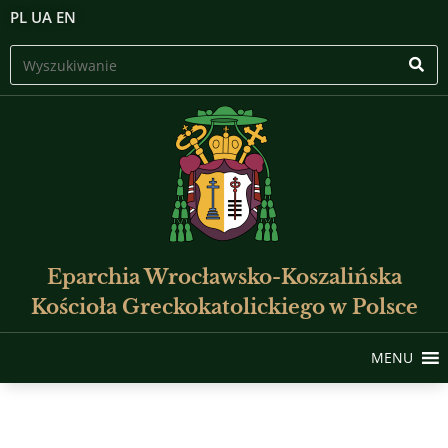
PL
UA
EN
Eparchia Wrocławsko-Koszalińska
Kościoła Greckokatolickiego w Polsce
MENU