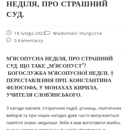
НЕДІЛЯ, ПРО СТРАШНИЙ
СУД.
18 lutego 2023
Wiadomości liturgiczne
0 Komentarzy
М’ЯСОПУСНА НЕДІЛЯ, ПРО СТРАШНИЙ
СУД. ЩО ТАКЕ „М’ЯСОПУСТ”?
БОГОСЛУЖБА М’ЯСОПУСНОЇ НЕДІЛІ. †
ПЕРЕСТАВЛЕННЯ ПРП. КОНСТАНТИНА
ФІЛОСОФА, У МОНАХАХ КИРИЛА,
УЧИТЕЛЯ СЛОВ’ЯНСЬКОГО.
З нагоди ювілеїв, історичних подій, річниць, політичних
виборів та при інших нагодах дуже часто випускаються
пам’ятні знаки, медальки. Якби я мав виготовити якийсь
знак з нагоди сьогоднішньої неділі м’ясопусної, я