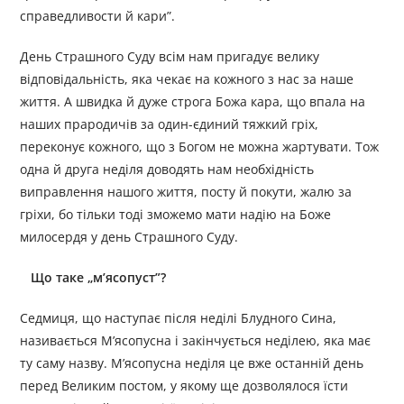
справедливости й кари”.
День Страшного Суду всім нам пригадує велику
відповідальність, яка чекає на кожного з нас за наше
життя. А швидка й дуже строга Божа кара, що впала на
наших прародичів за один-єдиний тяжкий гріх,
переконує кожного, що з Богом не можна жартувати. Тож
одна й друга неділя доводять нам необхідність
виправлення нашого життя, посту й покути, жалю за
гріхи, бо тільки тоді зможемо мати надію на Боже
милосердя у день Страшного Суду.
Що таке „м’ясопуст”?
Седмиця, що наступає після неділі Блудного Сина,
називається М’ясопусна і закінчується неділею, яка має
ту саму назву. М’ясопусна неділя це вже останній день
перед Великим постом, у якому ще дозволялося їсти