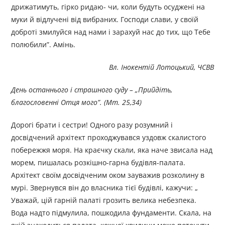
дрижатимуть, гірко ридаю- чи, коли будуть осуджені на
муки й відлучені від вибраних. Господи слави, у своїй
доброті змилуйся над нами і зарахуй нас до тих, що Тебе
полюбили”. Амінь.
Вл. Інокентій Лотоцький, ЧСВВ
День останнього і страшного суду –
„Прийдіть,
благословенні Отця мого”. (Мт. 25,34)
Дорогі брати і сестри! Одного разу розумний і
досвідчений архітект проходжувався уздовж скалистого
побережжя моря. На краєчку скали, яка наче звисала над
морем, пишалась розкішно-гарна будівля-палата.
Архітект своїм досвідченим оком зауважив розколину в
мурі. Звернувся він до власника тієї будівлі, кажучи: „
Уважай, цій гарній палаті грозить велика небезпека.
Вода надто підмулила, пошкодила фундаменти. Скала, на