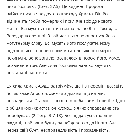
що я Господь „ (Езек. 37,5). Це видіння Пророка
вдійсниться в час другого приходу Христа. Він бо
відчинить гроби померлих і покличе всіх до нового
життя. Всі мусять пізнати і визнати, що Він – Господь,
Володар вселенної. В той час ніхто не опреться його
могутньому слову. Всі мусять його послухати, йому
підчинитись і наново прийняти тіло, яке по смерті
покинули. Воно зотліло, розпалося в порох, його, може,
розвінли вітри. Але сила Господня наново влучить
розсипані часточки.
Ця сила Христа-Судді затріумфує ще і в переміні всесвіту.
Бо, як каже Апостол, „земля з ділами, що на ній,
розпадеться…”, а ми – „нового ж неба і землі нової, згідно
з обіцянкою (Христа), очікуємо… в яких справедливість
перебуває „ (2 Петр. 3,7-13). Бог піддав усі створіння
людині, щоб вони були для неї дорогою до Нього. Але
через свій бунт, несправедливість і пожадливість,