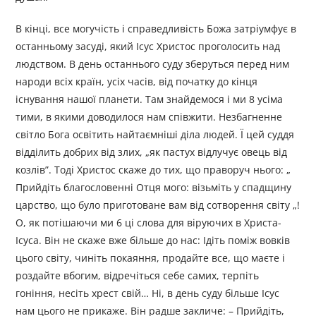
В кінці, все могучість і справедливість Божа затріумфує в
останньому засуді, який Ісус Христос проголосить над
людством. В день останнього суду зберуться перед ним
народи всіх країн, усіх часів, від початку до кінця
існування нашої планети. Там знайдемося і ми 8 усіма
тими, в якими доводилося нам співжити. Незбагненне
світло Бога освітить найтаємніші діла людей. Ї цей суддя
відділить добрих від злих, „як пастух відлучує овець від
козлів”. Тоді Христос скаже до тих, що праворуч нього: „
Прийдіть благословенні Отця мого: візьміть у спадщину
царство, що було приготоване вам від сотворення світу „!
О, як потішаючи ми 6 ці слова для віруючих в Христа-
Ісуса. Він не скаже вже більше до нас: Ідіть поміж вовків
цього світу, чиніть покаяння, продайте все, що маєте і
роздайте вбогим, відречіться себе самих, терпіть
гоніння, несіть хрест свій… Ні, в день суду більше Ісус
нам цього не прикаже. Він радше закличе: – Прийдіть,