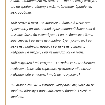
А цар, відповідаючи їм, скаже: – Істинно кажу вам: усе,
що ви зробили одному з моїх найменших братів, ви
мені зробили.
Тоді скаже й тим, що ліворуч: – Ідіть від мене геть,
прокляті, у вогонь вічний, приготований дияволові й
ангелам його; бо я голодував, і ви не дали мені їсти;
мав спрагу, і ви мене не напоїли; був чужинцем, і ви
мене не прийняли; нагим, і ви мене не одягнули;
недужим і в тюрмі, і ви не навідались до мене.
Тоді озвуться і ті, кажучи: – Господи, коли ми бачили
тебе голодним або спраглим, чужинцем або нагим,
недужим або в тюрмі, і тобі не послужили?
Він відповість їм: – Істинно кажу вам: те, чого ви не
зробили одному з моїх найменших братів, і мені не
зробили.