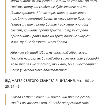
маєш знання, як ти у капищі сидиш за столом, чи його
совість, тому що слабка, не буде заохочена їсти
ідоложертовне ? І так через твоє знання може
погибнути немічний брат, за якого помер Христос.
Грішивши так проти братів і ранивши їх слабку
совість, грішите проти Христа. Тому, як страва
призводить брата мого до гріха, повік не буду їсти
м’яса, щоб не блазнити мого брата.
Хіба я не вільний? Хіба я не апостол? Хіба я Ісуса,
Господа нашого, не бачив? Хіба ви не моє діло у Господі?
Коли іншим я не апостол, то – вам, бо ви достовірний
доказ у Господі мого апостольства.
ВІД МАТЕЯ СВЯТОГО ЄВАНГЕЛІЯ ЧИТÁННЯ.
Мт. 106 зач.
25, 31-46.
Сказав Господь: Коли Син чоловічий прийде у славі
своїй, і всі ангели з ним, він сяде на престолі своєї