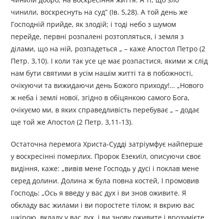
чинили, воскреснуть на суд” (Ів. 5,28). А той день же
Господній прийде, як злодій; і тоді небо з шумом
перейде, первні розпалені розтопляться, і земля з
ділами, що на ній, розпадеться „ – каже Апостол Петро (2
Петр. 3,10). І коли так усе це має розпастися, якими ж слід
нам бути святими в усім нашім житті та в побожності,
очікуючи та вижидаючи день Божого приходу!… „Нового
ж неба і землі нової, згідно в обіцянкою самого Бога,
очікуємо ми, в яких справедливість перебуває „ – додає
ще той же Апостол (2 Петр. 3,11-13).
Остаточна перемога Христа-Судді затріумфує найперше
у воскресінні померлих. Пророк Езекиїл, описуючи своє
видіння, каже: „вивів мене Господь у дусі і поклав мене
серед долини. Долина ж була повна костей, І промовив
Господь: „Ось я введу у вас дух і ви знов оживите. Я
обкладу вас жилами і ви поростете тілом; я вкрию вас
шкірою, вкладу у вас дух, і ви знову оживите і врозумієте,