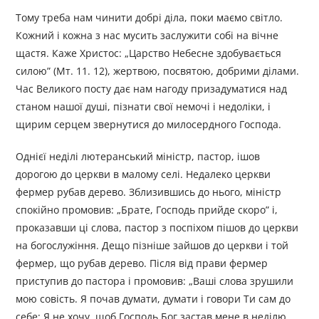
Тому треба нам чинити добрі діла, поки маємо світло.
Кожний і кожна з нас мусить заслужити собі на вічне
щастя. Каже Христос: „Царство Небесне здобувається
силою” (Мт. 11. 12), жертвою, посвятою, добрими ділами.
Час Великого посту дає нам нагоду призадуматися над
станом нашої душі, пізнати свої немочі і недоліки, і
щирим серцем звернутися до милосердного Господа.
Однієї неділі лютеранський міністр, пастор, ішов
дорогою до церкви в малому селі. Недалеко церкви
фермер рубав дерево. Зблизившись до нього, міністр
спокійно промовив: „Брате, Господь прийде скоро” і,
проказавши ці слова, пастор з поспіхом пішов до церкви
на богослужіння. Дещо пізніше зайшов до церкви і той
фермер, що рубав дерево. Після від прави фермер
приступив до пастора і промовив: „Ваші слова зрушили
мою совість. Я почав думати, думати і говори Ти сам до
себе: Я не хочу, щоб Господь Бог застав мене в неділю