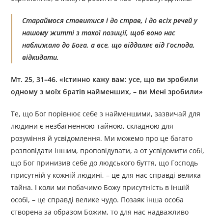
Стараймося ставитися і до страв, і до всіх речей у
нашому житті з такої позиції, щоб воно нас
наближало до Бога, а все, що віддаляє від Господа,
відкидати.
Мт. 25, 31–46. «Істинно кажу вам: усе, що ви зробили
одному з моїх братів найменших, – ви Мені зробили»
Те, що Бог порівнює себе з найменшими, зазвичай для
людини є незбагненною тайною, складною для
розуміння й усвідомлення. Ми можемо про це багато
розповідати іншим, проповідувати, а от усвідомити собі,
що Бог принизив себе до людського буття, що Господь
присутній у кожній людині, – це для нас справді велика
тайна. І коли ми побачимо Божу присутність в іншій
особі, – це справді велике чудо. Позаяк інша особа
створена за образом Божим, то для нас надважливо