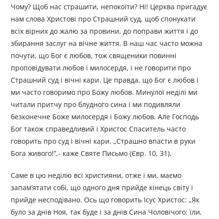
Чому? Щоб нас страшити, непокоїти? Ні! Церква пригадує
нам слова Христові про Страшний суд, щоб спонукати
всіх вірних до жалю за провини, до поправи життя і до
збирання заслуг на вічне життя. В наш час часто можна
почути, що Бог є любов, тож священики повинні
проповідувати любов і милосердя, і не говорити про
Страшний суд і вічні кари. Це правда, що Бог є любов і
ми часто говоримо про Божу любов. Минулої неділі ми
читали притчу про блудного сина і ми подивляли
безконечне Боже милосердя і Божу любов. Але Господь
Бог також справедливий і Христос Спаситель часто
говорить про суд і вічні кари. „Страшно впасти в руки
Бога живого!”,- каже Святе Письмо (Євр. 10, 31).
Саме в цю неділю всі християни, отже і ми, маємо
запам’ятати собі, що одного дня прийде кінець світу і
прийде несподівано. Ось що говорить Ісус Христос: „Як
було за днів Ноя, так буде і за днів Сина Чоловічого: їли,