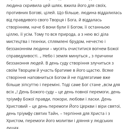
людина скривила цей шлях, вжила його для своїх,
противних Богові, цілей. Що більше, людина віддалилась
від правдивого свого Творця і Бога, й віддалась
створінням, наче б вони були її Богом, її останньою
ціллю, її усім. Тому то вся природа, а з нею всі діла
мистецтва і техніки, сплямлені брудом, нечестю і
беззаконням людини – мусять очиститися вогнем Божої
справедливості. „ Небо і земля минуться „ з причини
беззаконня людей. В день суду створіння злучиться з
своїм Творцем й участь братиме в його щастю. Всяке
створіння наповниться Богом й не підлягатиме вже
більше зіпсуттю і переміні. Тоді саме Бог стане „всім для
всіх „! День Божого суду – це день повної перемоги, день
тріумфу Божої правди, покори, любови і ласки. День
Христовий – це день перемоги Його Церкви і віри святої,
день тріумфу святих Тайн, – терпіння для Христа і з
Христом, перемоги його молитви і діяння у людських
душах.