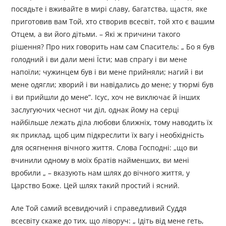
посядьте і вживайте в мирі славу, багатства, щастя, яке
приготовив вам Той, хто створив всесвіт, той хто є вашим
Отцем, а ви його дітьми. – Які ж причини такого
рішення? Про них говорить нам сам Спаситель: „ Бо я був
голодний і ви дали мені Їсти; мав спрагу і ви мене
напоїли; чужинцем був і ви мене прийняли; нагий і ви
мене одягли; хворий і ви навідались до мене; у тюрмі був
і ви прийшли до мене”. Ісус, хоч не виключає й інших
заслугуючих чеснот чи діл, однак йому на серці
найбільше лежать діла любови ближніх, тому наводить їх
як приклад, щоб цим підкреслити їх вагу і необхідність
для осягнення вічного життя. Слова Господні: „що ви
вчинили одному в моїх братів найменших, ви мені
вробили „ – вказують нам шлях до вічного життя, у
Царство Боже. Цей шлях такий простий і ясний.
Але Той самий всевидючий і справедливий Суддя
всесвіту скаже до тих, що ліворуч: „ Ідіть від мене геть,