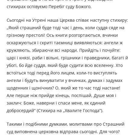
стихирах оспівуємо Перебіг суду Божого.
Сьогодні на Утрені наша Церква співає наступну стихиру:
„Який страшний буде тоді час і день, коли суддя сяде на
грізному престолі! Ось книги розгортаються, вчинки
оскаржуються і скриті таємниці виявляються: ангели ж
кружляють, збираючи всі народи. Прийдіть і почуйте:
царі і князі, раби і вільні, грішники і праведники, багаті й
убогі, бо йде суддя, який буде судити всю вселенну. Хто
встоїться тоді перед його лицем, коли-то виступлять
ангели і будуть винуватити у вчинках, думках і задумах
щоденних і щонічних? О, який же то час тоді настане!
Але перше ніж прийде кінець, поспішай, Душе моя і
заклич: Боже, наверни і спаси мене, як єдиний
добросердий” (Стихира на „Хвалите Господа”).
Такими і подібними думками, молитвами про Страшний
суд виповнена церковна відправа сьогодні. Для чого?