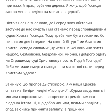
при важкій праці рубання дерева. Я хочу, щоб Господь
застав мене в неділю на молитві в церкві”.
Ніхто з нас не знає коли, де і серед яких обставин
застукає до нас смерть і ми станемо перед справедливим
судом Христа Господа. Тому треба нам бути готовими, бо
не знаємо дня і години. На кожній Літургії ми благаємо
Христа Господа словами: „Християнської кончини життя
нашого, безболісної, бездоганної, мирної, і доброго одвіту
на Страшному суді Христовому просім. Подай Господи!”
Якби ми мали вмерти сьогодні: чи ми готові стати перед
Христом-Суддею?
Закінчую цю проповідь стихирою, яку наша Церква
співає на Вечірні неділі м’ясопусної: „Сурми засурмлять і
могили спорожняться і воскресне з тремтінням вся
людська істота. Ті, що добро чинили, вельми зрадіють,
сподіваючись прийняти заплату, а грішники