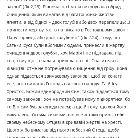
законі” (Лк 2,23). Рівночасно і мати виконувала обряд
очищення, який вимагав від багатої жінки жертви
ягняти, а від бідної – двох голубів або двох перепелиць: „I
принести жертву, як то на писано в Господньому законі:
Пару горлиці, або двоє голубенят” (Лк 2,24). Тому, що
батьки Ісуса були вбогими людьми, принесли в жертву
очищення двоє голуб’ят, хоч Марія і не підпадала під
сон, тому що за чала я привела на світ Спасителя в
дівицтві, отже не потребувала очищення від гріху. Вона
однак піддасться звичаєвому законові, щоб ви конати
все, чого вимагав Господь від свого народу. Та й Ісус
Христос, Божий єдинородний Син, також піддається тому
самому законові, хоч не потребував йому підкорятися, бо
то Він сам був законодателем; а ще й тому, що хоч його
викуплено п’ятьма сиклями, він все ж таки приніс себе
своєму небесному Отцеві в кривавій жертві на хресті.
Цього ж бо вимагав від нього небесний Отець, щоби
своєю жертвою Він відкупив людський рід від гріха і