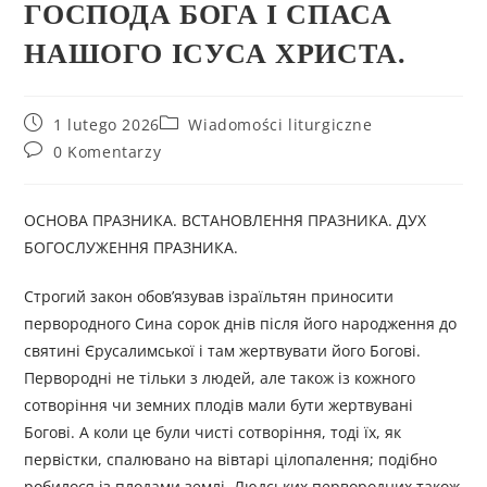
ГОСПОДА БОГА І СПАСА
НАШОГО ІСУСА ХРИСТА.
1 lutego 2026
Wiadomości liturgiczne
0 Komentarzy
ОСНОВА ПРАЗНИКА. ВСТАНОВЛЕННЯ ПРАЗНИКА. ДУХ
БОГОСЛУЖЕННЯ ПРАЗНИКА.
Строгий закон обов’язував ізраїльтян приносити
первородного Сина сорок днів після його народження до
святині Єрусалимської і там жертвувати його Богові.
Первородні не тільки з людей, але також із кожного
сотворіння чи земних плодів мали бути жертвувані
Богові. А коли це були чисті сотворіння, тоді їх, як
первістки, спалювано на вівтарі цілопалення; подібно
робилося із плодами землі. Людських первородних також