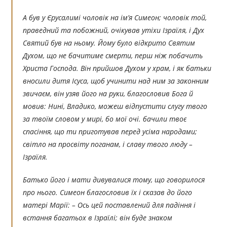
А був у Єрусалимі чоловік на ім’я Симеон; чоловік той,
праведний та побожний, очікував утіхи Ізраїля, і Дух
Святий був на ньому. Йому було відкрито Святим
Духом, що не бачитиме смерти, перш ніж побачить
Христа Господа. Він прийшов Духом у храм, і як батьки
вносили дитя Ісуса, щоб учинити над ним за законним
звичаєм, він узяв його на руки, благословив Бога й
мовив: Нині, Владико, можеш відпустити слугу твого
за твоїм словом у мирі, бо мої очі. бачили твоє
спасіння, що ти приготував перед усіма народами;
світло на просвіту поганам, і славу твого люду –
Ізраїля.
Батько його і мати дивувалися тому, що говорилося
про нього. Симеон благословив їх і сказав до його
матері Марії: – Ось цей поставлений для падіння і
встання багатьох в Ізраїлі; він буде знаком