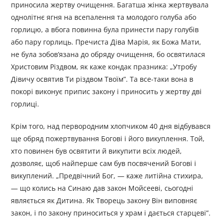
приносила жертву очищення. Багатша жінка жертвувала
однолітнє ягня на всепалення та молодого голуба або
горлицю, а вбога повинна була принести пару голубів
або пару горлиць. Пречиста Діва Марія, як Божа Мати,
не була зобов’язана до обряду очищення, бо освятилася
Христовим Різдвом, як каже кондак празника: „Утробу
Дівичу освятив Ти різдвом Твоїм”. Та все-таки вона в
покорі виконує припис закону і приносить у жертву дві
горлиці.
Крім того, над первородним хлопчиком 40 дня відбувався
ще обряд пожертвування Богові і його викуплення. Той,
хто повинен був освятити й викупити всіх людей,
дозволяє, щоб найперше сам був посвячений Богові і
викуплений. „Предвічний Бог, — каже литійна стихира,
— що колись на Синаю дав закон Мойсееві, сьогодні
являється як Дитина. Як Творець закону Він виповняє
закон, і по закону приноситься у храм і дається старцеві”.