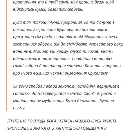
протиріччя, та й тобі самій меч прошиє душу, щоб
відкрились думки багатьох сердець.
Була там також і Анна, пророчиця, дочка Фануїла з
покоління Асера; вона була вельми похила віком,
проживши сім років з чоловіком від дівування свого і
зоставшися вдовою аж до вісімдесят четвертого року,
вона не відходила від храму, служачи Богові вночі і
вдень постом та молитвою. І надійшла вона тієї
самої години й почала прославляти Бога та говорити
про нього всім, що чекали визволення Єрусалиму.
Як вони зробили все за законом Господнім, вернулися в
Галилею, до Назарету, свого міста. Хлоп’я ж росло й
міцніло, повне мудрости, і Божа благодать була на
ньому.
СТРІТЕННЯ ГОСПОДА БОГА І СПАСА НАШОГО ІСУСА ХРИСТА
ПРОПОВІДЬ 2 ЛЮТОГО, З КАПЛИЦІ БЛАГОВІЩЕННЯ У