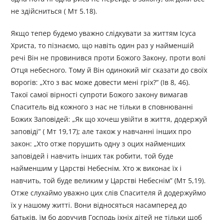
не здійсниться ( Мт 5.18).
Якщо тепер будемо уважно слідкувати за життям Ісуса
Христа, то пізнаємо, що навіть один раз у найменшій
речі Він не провинився проти Божого Закону, проти волі
Отця небесного. Тому й Він одинокий міг сказати до своїх
ворогів: „Хто з вас може довести мені гріх?” (Ів 8, 46).
Такої самої вірності супроти Божого закону вимагав
Спаситель від кожного з нас не тільки в сповнюванні
Божих Заповідей: „Як що хочеш увійти в життя, додержуй
заповіді” ( Мт 19,17); але також у навчанні інших про
закон: „Хто отже порушить одну з оцих найменших
заповідей і навчить інших так робити, той буде
найменшим у Царстві Небеснім. Хто ж виконає їх і
навчить, той буде великим у Царстві Небеснім” (Мт 5,19).
Отже слухаймо уважно цих слів Спасителя й додержуймо
їх у нашому житті. Вони відносяться насамперед до
батьків, їм бо доручив Господь іхніх дітей не тільки щоб