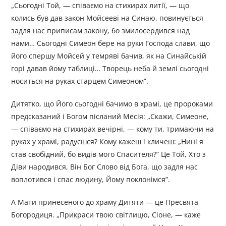
„Сьогодні Той, — співаємо на стихирах литії, — що
колись був дав закон Мойсееві на Синаю, повинується
задля нас приписам закону, бо змилосердився над
нами… Сьогодні Симеон бере на руки Господа слави, що
його спершу Мойсей у темряві бачив, як на Синайській
горі давав йому таблиці… Творець неба й землі сьогодні
носиться на руках старцем Симеоном”.
Дитятко, що Його сьогодні бачимо в храмі, це пророками
предсказаний і Богом післаний Месія: „Скажи, Симеоне,
— співаємо на стихирах вечірні, — кому ти, тримаючи на
руках у храмі, радуєшся? Кому кажеш і кличеш: „Нині я
став свобідний, бо видів мого Спасителя?” Це Той, Хто з
Діви народився, Він Бог Слово від Бога, що задля нас
воплотився і спас людину, Йому поклонімся”.
А Мати принесеного до храму Дитяти — це Пресвята
Богородиця. „Прикраси твою світлицю, Сіоне, — каже