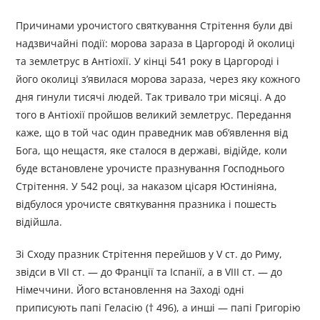
Причинами урочистого святкування Стрітення були дві
надзвичайні події: морова зараза в Царгороді й околиці
та землетрус в Антіохії. У кінці 541 року в Царгороді і
його околиці з’явилася морова зараза, через яку кожного
дня гинули тисячі людей. Так тривало три місяці. А до
того в Антіохії пройшов великий земле­трус. Передання
каже, що в той час один праведник мав об’явлення від
Бога, що нещастя, яке сталося в державі, відійде, коли
буде встановлене урочисте празнування Господнього
Стрітення. У 542 році, за наказом цісаря Юстиніяна,
відбулося урочисте святкування празника і пошесть
відійшла.
Зі Сходу празник Стрітення перейшов у V ст. до Риму,
звідси в VII ст. — до Франції та Іспанії, а в VIII ст. — до
Німеччини. Його встановлення на Заході одні
приписують папі Геласію († 496), а инші — папі Григорію