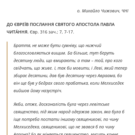
о. Михайло Чижович, ЧНІ
ДО ЄВРЕЇВ ПОСЛАННЯ СВЯТОГО АПОСТОЛА ПАВЛА
ЧИТÁННЯ.
Євр. 316 зач.; 7, 7-17.
Браття, не може бути сумніву, що нижчий
благословляється вищим. Ба більше, тут беруть
десятину люди, що вмирають; а там – той, про кого
свідчать, що живе. І, так би мовити, і Леві, який тепер
збирає десятини, дав був десятину через Авраама, бо
він ще був у бедрах свого прабатька, коли Мелхиседек
вийшов йому назустріч.
Якби, отже, досконалість була через левітське
священство, під яким народ одержав закон, яка була б
іще потреба постати іншому священикові, по чину
Мелхиседека, священикові, що не звався б по чину
Аарона? Бо як міняється священство, мусить конче