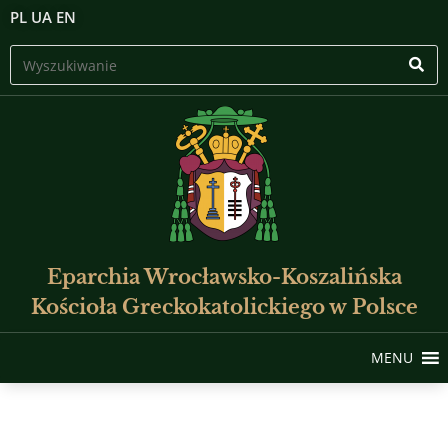
PL
UA
EN
Eparchia Wrocławsko-Koszalińska
Kościoła Greckokatolickiego w Polsce
MENU