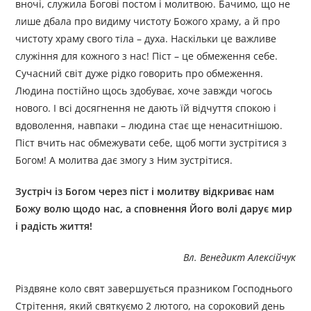
вночі, служила Богові постом і молитвою. Бачимо, що не
лише дбала про видиму чистоту Божого храму, а й про
чистоту храму свого тіла – духа. Наскільки це важливе
служіння для кожного з нас! Піст – це обмеження себе.
Сучасний світ дуже рідко говорить про обмеження.
Людина постійно щось здобуває, хоче завжди чогось
нового. І всі досягнення не дають їй відчуття спокою і
вдоволення, навпаки – людина стає ще ненаситнішою.
Піст вчить нас обмежувати себе, щоб могти зустрітися з
Богом! А молитва дає змогу з Ним зустрітися.
Зустріч із Богом через піст і молитву відкриває нам
Божу волю щодо нас, а сповнення Його волі дарує мир
і радість життя!
Вл. Венедикт Алексійчук
Різдвяне коло свят завершується празником Господнього
Стрітення, який святкуємо 2 лютого, на сороковий день