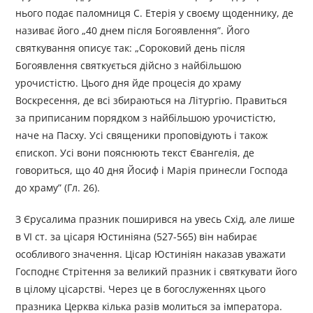
нього подає паломниця С. Етерія у своєму щоденнику, де
називає його „40 днем після Богоявлення”. Його
святкування описує так: „Сороковий день після
Богоявлення святкується дійсно з найбільшою
урочистістю. Цього дня йде процесія до храму
Воскресення, де всі збираються на Літургію. Правиться
за приписаним порядком з найбільшою урочистістю,
наче на Пасху. Усі священики проповідують і також
єпископ. Усі вони пояснюють текст Євангелія, де
говориться, що 40 дня Йосиф і Марія принесли Господа
до храму” (Гл. 26).
З Єрусалима празник поширився на увесь Схід, але лише
в VI ст. за цісаря Юстиніяна (527-565) він набирає
особливого значення. Цісар Юстиніян наказав уважати
Господнє Стрітення за великий празник і святкувати його
в цілому цісарстві. Через це в богослуженнях цього
празника Церква кілька разів молиться за імператора.