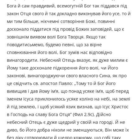
Бога й сам правдивий, всемогутній Бог так піддався під
закон Отця свого й так докладно виконував його усе, то й
ми тим більше, нікчемні сотворіння Божі, повинні
досконало піддатися під провід Божих заповідей, що є
зовнішнім виявом волі Бога Творця. Якщо так
поводитисьмемо, будемо певні, що за вірне
сповнювання його волі, Бог зумів нас відповідно
винагородити. Небесний Отець вказує, як дуже милим є
Йому таке досконале підкорення його волі, чи Його
законові, винагороджуючи свого власного Сина, як про
це свідчить св. апостол Павло: „Тому то й Бог його
вивищив і дав йому ім’я, що понад усяке ім’я, щоб перед
іменем Ісуса приклонилось усяке коліно на небі, на землі
й під землею, і щоб усякий язик визнав, що Ісус Христос
в Господь на славу Бога Отця” (Фил 2,9с). Дійсно
небесний Отець є дуже щедрий у своїй на городі. Й не
диво, бо Його добра ніколи не зменшуються, Він може їх
без ліку сотворювати й щедро кожному, що собі таку