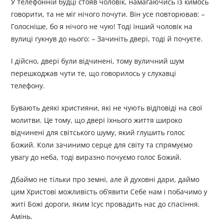
У телефонній будці стояв чоловік, намагаючись із кимось
говорити, та не міг нічого почути. Він усе повторював: –
Голосніше, бо я нічого не чую! Тоді інший чоловік на
вулиці гукнув до нього: – Зачиніть двері, тоді й почуєте.
І дійсно, двері були відчинені, тому вуличний шум
перешкоджав чути те, що говорилось у слухавці
телефону.
Бувають деякі християни, які не чують відповіді на свої
молитви. Це тому, що двері їхнього життя широко
відчинені для світського шуму, який глушить голос
Божий. Коли зачинимо серце для світу та спрямуємо
увагу до неба, тоді виразно почуємо голос Божий.
Дбаймо не тільки про земні, але й духовні дари, даймо
цим Христові можливість об’явити Себе нам і побачимо у
житі Божі дороги, яким Ісус провадить нас до спасіння.
Амінь.