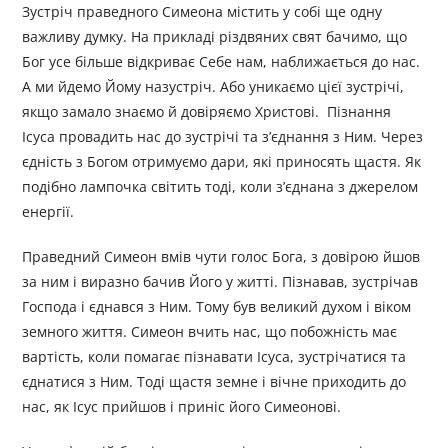
Зустріч праведного Симеона містить у собі ще одну
важливу думку. На прикладі різдвяних свят бачимо, що
Бог усе більше відкриває Себе нам, наближається до нас.
А ми йдемо Йому назустріч. Або уникаємо цієї зустрічі,
якщо замало знаємо й довіряємо Христові. Пізнання
Ісуса провадить нас до зустрічі та з’єднання з Ним. Через
єдність з Богом отримуємо дари, які приносять щастя. Як
подібно лампочка світить тоді, коли з’єднана з джерелом
енергії.
Праведний Симеон вмів чути голос Бога, з довірою йшов
за ним і виразно бачив Його у житті. Пізнавав, зустрічав
Господа і єднався з Ним. Тому був великий духом і віком
земного життя. Симеон вчить нас, що побожність має
вартість, коли помагає пізнавати Ісуса, зустрічатися та
єднатися з Ним. Тоді щастя земне і вічне приходить до
нас, як Ісус прийшов і приніс його Симеонові.