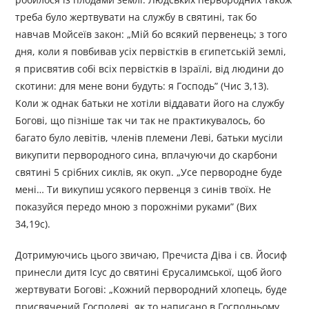
треба було жертвувати на службу в святині, так бо
навчав Мойсеїв закон: „Мій бо всякий первенець; з того
дня, коли я повбивав усіх первістків в єгипетській землі,
я присвятив собі всіх первістків в Ізраїлі, від людини до
скотини: для мене вони будуть: я Господь” (Чис 3,13).
Коли ж однак батьки не хотіли віддавати його на службу
Богові, що пізніше так чи так не практикувалось, бо
багато було левітів, членів племени Леві, батьки мусіли
викупити первородного сина, вплачуючи до скарбони
святині 5 срібних сиклів, як окуп. „Усе первородне буде
мені… Ти викупиш усякого первенця з синів твоїх. Не
показуйся передо мною з порожніми руками” (Bиx
34,19с).
Дотримуючись цього звичаю, Пречиста Діва і св. Йосиф
принесли дитя Ісус до святині Єрусалимської, щоб його
жертвувати Богові: „Кожний первородний хлопець, буде
присвячений Господеві, як то написано в Господньому