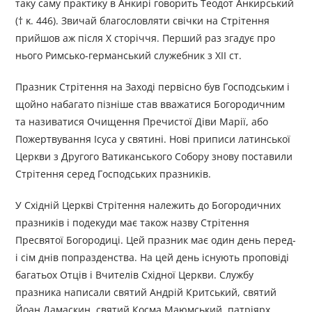
таку саму практику в Анкирі говорить Теодот Анкирський
(† κ. 446). Звичай благословляти свічки на Стрітення
прийшов аж після X сторіччя. Перший раз згадує про
нього Римсько-германський служебник з XII ст.
Празник Стрітення на Заході первісно був Господським і
щойно набагато пізніше став вважатися Богородичним
та називатися Очищення Пречистої Діви Марії, або
Пожертвування Ісуса у святині. Нові приписи латинської
Церкви з Другого Ватиканського Собору знову поставили
Стрітення серед Господських празників.
У Східній Церкві Стрітення належить до Богородичних
празників і подекуди має також назву Стрітення
Пресвятої Богородиці. Цей празник має один день перед-
і сім днів попразденства. На цей день існують проповіді
багатьох Отців і Вчителів Східної Церкви. Службу
празника написали святий Андрій Критський, святий
Йоан Дамаскин, святий Косма Маюмський, патріярх