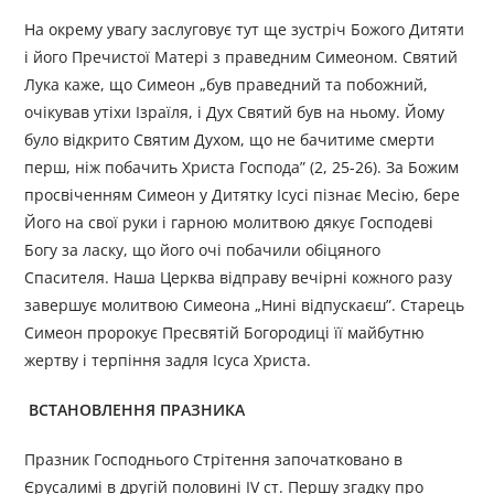
На окрему увагу заслуговує тут ще зустріч Божого Дитяти
і його Пречистої Матері з праведним Симеоном. Святий
Лука каже, що Симеон „був праведний та побожний,
очікував утіхи Ізраїля, і Дух Святий був на ньому. Йому
було відкрито Святим Духом, що не бачитиме смерти
перш, ніж побачить Христа Господа” (2, 25-26). За Божим
просвіченням Симеон у Дитятку Ісусі пізнає Месію, бере
Його на свої руки і гарною молитвою дякує Господеві
Богу за ласку, що його очі побачили обіцяного
Спасителя. Наша Церква відправу вечірні кожного разу
завершує молитвою Симеона „Нині відпускаєш”. Старець
Симеон пророкує Пресвятій Богородиці її майбутню
жертву і терпіння задля Ісуса Христа.
ВСТАНОВЛЕННЯ ПРАЗНИКА
Празник Господнього Стрітення започатковано в
Єрусалимі в другій половині IV ст. Першу згадку про