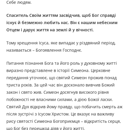
Себе людям.
Спаситель Своїм життям засвідчив, щоб Бог справді
існує й безмежно любить нас. Він є нашим небесним
Отцем і дарує життя на землі й у вічності.
Тому хрещення Ісуса, яке випадає у різдвяний період,
називається – Богоявлення Господнє.
Питання пізнання Бога та його роль у духовному житті
виразно представлене в історії Симеона. Церковне
передання уточнює, що святий Симеон прожив понад
триста років. За цей час він досконало вивчив Божий
закон і свято жив. Симеон досягнув високого рівня
побожності не власними силами, а дією Божої ласки.
Святий Дух відкрив йому правду, що побачить смерть аж
після зустрічі з Ісусом Христом. Це вказує на важливу
рису святості Симеона Богоприємця – відкритість серця,
що Бог без перешкод діяв у його житті.