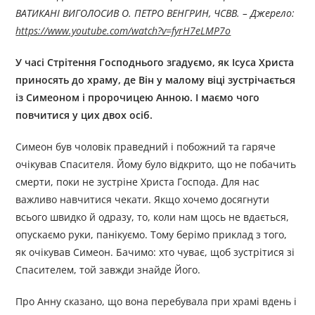
ВАТИКАНІ ВИГОЛОСИВ О. ПЕТРО ВЕНГРИН, ЧСВВ. – Джерелo:
https://www.youtube.com/watch?v=fyrH7eLMP7o
У часі Стрітення Господнього згадуємо, як Ісуса Христа
приносять до храму, де Він у малому віці зустрічається
із Симеоном і пророчицею Анною. І маємо чого
повчитися у цих двох осіб.
Симеон був чоловік праведний і побожний та гаряче
очікував Спасителя. Йому було відкрито, що не побачить
смерти, поки не зустріне Христа Господа. Для нас
важливо навчитися чекати. Якщо хочемо досягнути
всього швидко й одразу, то, коли нам щось не вдається,
опускаємо руки, панікуємо. Тому берімо приклад з того,
як очікував Симеон. Бачимо: хто чуває, щоб зустрітися зі
Спасителем, той завжди знайде Його.
Про Анну сказано, що вона перебувала при храмі вдень і