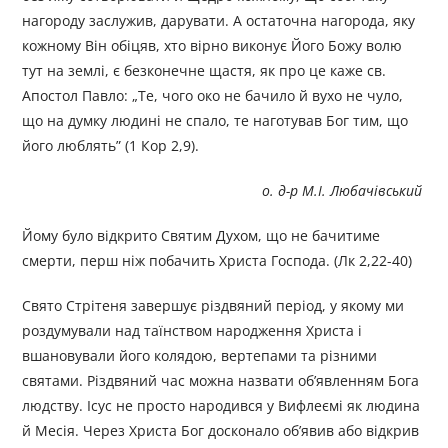
нагороду заслужив, дарувати. А остаточна нагорода, яку
кожному Він обіцяв, хто вірно виконує Його Божу волю
тут на землі, є безконечне щастя, як про це каже св.
Апостол Павло: „Те, чого око не бачило й вухо не чуло,
що на думку людині не спало, те наготував Бог тим, що
його люблять” (1 Кор 2,9).
о. д-р М.І. Любачівський
Йому було відкрито Святим Духом, що не бачитиме
смерти, перш ніж побачить Христа Господа. (Лк 2,22-40)
Свято Стрітеня завершує різдвяний період, у якому ми
роздумували над таїнством народження Христа і
вшановували його колядою, вертепами та різними
святами. Різдвяний час можна назвати об’явленням Бога
людству. Ісус не просто народився у Вифлеємі як людина
й Месія. Через Христа Бог досконало об’явив або відкрив