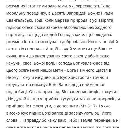
розумних істот тими законами, які окреслюють їхню
моральну поведінку, в Десять Заповідей Божих і Ради
Євангельські. Тоді, коли мертва природа іt усі звірята
підкоряються своїм законам абсолютно, без жодного
спротиву, то щодо людей Господь хоче, щоб людина,
розумна істота, виконувала добровільно Його заповіді й
охотно їх сповняла. А щоб людей учинити ще більше
схильними до виконування свого закону або інакше
кажучи, своєї Божої волі, Господь Бог узалежнює від
цього осягнення нашої мети – Бога і вічного щастя в
Ньому. Тому й не диво, що Ісус Христос так точно й
скрупулятно виконує Божі Заповіді до найменшої
подробиці. Ось наприклад, Він запевняє жидів, кажучи:
„Не думайте, що я прийшов усунути закон чи пророків; я
прийшов їх не усунути, а доповнити (Мт 5,17). І якже
високо Ісус підніс Божі заповіді засвідчують оці Його
слова: „Направду бо кажу вам: Небо і земля перейде, а ні
одна нота ні одна риса не перейде в закону, аж доки все