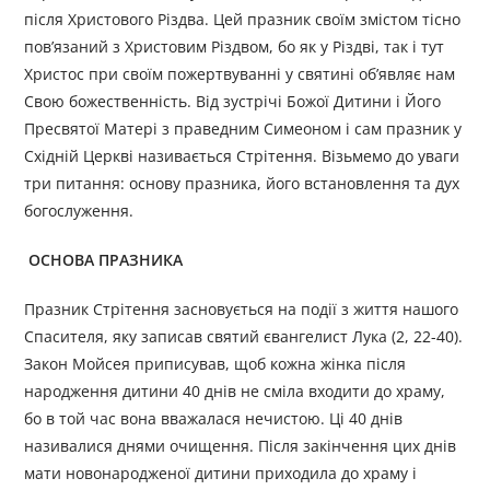
після Христового Різдва. Цей празник своїм змістом тісно
пов’язаний з Христовим Різдвом, бо як у Різдві, так і тут
Христос при своїм пожертвуванні у святині об’являє нам
Свою божественність. Від зустрічі Божої Дитини і Його
Пресвятої Матері з праведним Симеоном і сам празник у
Східній Церкві називається Стрітення. Візьмемо до уваги
три питання: основу празника, його встановлення та дух
богослуження.
ОСНОВА ПРАЗНИКА
Празник Стрітення засновується на події з життя нашого
Спасителя, яку записав святий євангелист Лука (2, 22-40).
Закон Мойсея приписував, щоб кожна жінка після
народження дитини 40 днів не сміла входити до храму,
бо в той час вона вважалася нечистою. Ці 40 днів
називалися днями очищення. Після закінчення цих днів
мати новонародженої дитини приходила до храму і