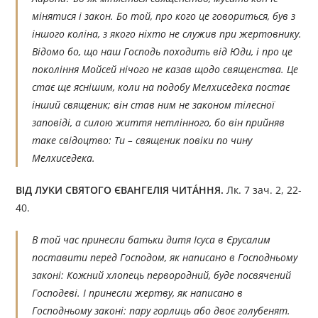
мінятися і закон. Бо той, про кого це говориться, був з
іншого коліна, з якого ніхто не служив при жертовнику.
Відомо бо, що наш Господь походить від Юди, і про це
покоління Мойсей нічого не казав щодо священства. Це
стає ще яснішим, коли на подобу Мелхиседека постає
інший священик; він став ним не законом тілесної
заповіді, а силою життя нетлінного, бо він прийняв
таке свідоцтво: Ти – священик повіки по чину
Мелхиседека.
ВІД ЛУКИ СВЯТОГО ЄВАНГЕЛІЯ ЧИТÁННЯ.
Лк. 7 зач. 2, 22-
40.
В той час принесли батьки дитя Ісуса в Єрусалим
поставити перед Господом, як написано в Господньому
законі: Кожний хлопець первородний, буде посвячений
Господеві. І принесли жертву, як написано в
Господньому законі: пару горлиць або двоє голубенят.