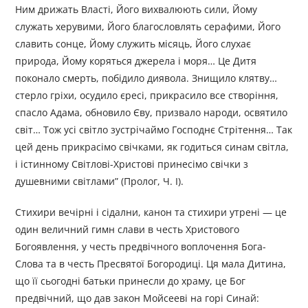
Ним дрижать Власті, Його вихвалюють сили, Йому
служать херувими, Його благословлять серафими, Його
славить сонце, Йому служить місяць, Його слухає
природа, Йому коряться джерела і моря… Це Дитя
поконало смерть, побідило диявола. Знищило клятву…
стерло гріхи, осудило єресі, прикрасило все створіння,
спасло Адама, обновило Єву, призвало народи, освятило
світ… Тож усі світло зустрічаймо Господнє Стрітення… Так
цей день прикрасімо свічками, як годиться синам світла,
і істинному Світлові-Христові принесімо свічки з
душевними світлами” (Пролог, Ч. І).
Стихири вечірні і сідални, канон та стихири утрені — це
один величний гимн слави в честь Христового
Богоявлення, у честь предвічного воплочення Бога-
Слова та в честь Пресвятої Богоро­диці. Ця мала Дитина,
що її сьогодні батьки принесли до храму, це Бог
предвічний, що дав закон Мойсееві на горі Синай: