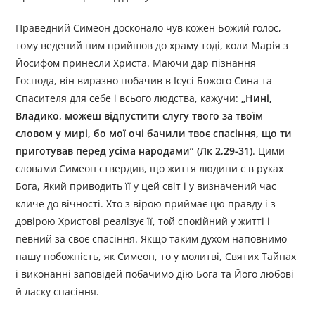
Праведний Симеон досконало чув кожен Божий голос,
тому ведений ним прийшов до храму тоді, коли Марія з
Йосифом принесли Христа. Маючи дар пізнання
Господа, він виразно побачив в Ісусі Божого Сина та
Спасителя для себе і всього людства, кажучи:
„Нині,
Владико, можеш відпустити слугу твого за твоїм
словом у мирі, бо мої очі бачили твоє спасіння, що ти
приготував перед усіма народами” (Лк 2,29-31)
. Цими
словами Симеон ствердив, що життя людини є в руках
Бога, Який приводить її у цей світ і у визначений час
кличе до вічності. Хто з вірою приймає цю правду і з
довірою Христові реалізує її, той спокійний у житті і
певний за своє спасіння. Якщо таким духом наповнимо
нашу побожність, як Симеон, то у молитві, Святих Тайнах
і виконанні заповідей побачимо дію Бога та Його любові
й ласку спасіння.