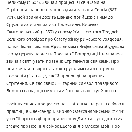
Великому († 604). Звичай процесії зі свічками на
Стрітення, напевно, запровадили за папи Сергія (687-
701). Цей звичай досить швидко прийшов з Риму до
Єрусалима й инших міст Палестини. Кирило
Скитопольський († 557) у своєму Житті святого Теодосія
Великого оповідає про багату жінку римсь­кого урядовця,
на ім’я Ікалія, яка між Єрусалимом і Вифлеємом збудувала
гарну церкву на честь Пресвятої Богородиці і там завела
звичай святкувати празник Стрітення зі свічками. Про
цей звичай говорить також єрусалимський патріярх
Софроній († к. 641) у своїй проповіді на празник
Стрітення. Світло свічок — гарний символ правдивого
Божого світла, що ним є сам Господь наш Ісус Христос.
Носіння свічок процесією на Стрітення ще раніше було в
практиці в Олександрії. Кирило Олександрійський († 444)
у своїй проповіді про принесення Дитяти Ісуса до храму
згадує про носіння свічок цього дня в Олександрії. Про