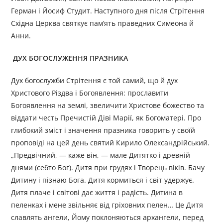
Герман і Йосиф Студит. Наступного дня після Стрітення
Східна Церква святкує пам’ять праведних Симеона й
Анни.
ДУХ БОГОСЛУЖЕННЯ ПРАЗНИКА
Дух богослужби Стрітення є той самий, що й дух
Христового Різдва і Богоявлення: прославити
Богоявлення на землі, звеличити Христове божество та
віддати честь Пречистій Діві Марії, як Богоматері. Про
глибокий зміст і значення празника говорить у своїй
проповіді на цей день святий Кирило Олександрійський.
„Предвічний, — каже він, — мале Дитятко і древній
днями (себто Бог). Дитя при грудях і Творець віків. Бачу
Дитину і пізнаю Бога. Дитя кормиться і світ удержує.
Дитя плаче і світові дає життя і радість. Дитина в
пеленках і мене звільняє від гріховних пелен… Це Дитя
славлять ангели, Йому поклоняються архангели, перед