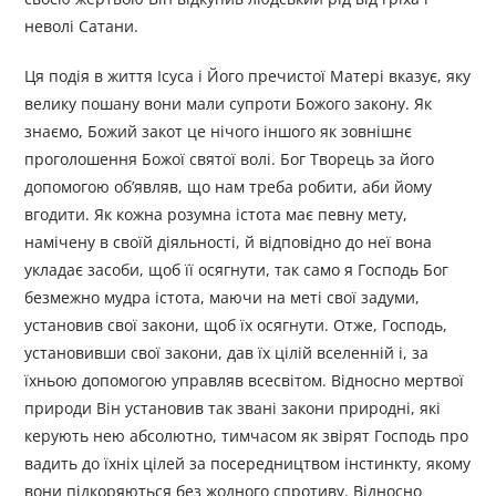
неволі Сатани.
Ця подія в життя Ісуса і Його пречистої Матері вказує, яку
велику пошану вони мали супроти Божого закону. Як
знаємо, Божий закот це нічого іншого як зовнішнє
проголошення Божої святої волі. Бог Творець за його
допомогою об’являв, що нам треба робити, аби йому
вгодити. Як кожна розумна істота має певну мету,
намічену в своїй діяльності, й відповідно до неї вона
укладає засоби, щоб її осягнути, так само я Господь Бог
безмежно мудра істота, маючи на меті свої задуми,
установив свої закони, щоб їх осягнути. Отже, Господь,
установивши свої закони, дав їх цілій вселенній і, за
їхньою допомогою управляв всесвітом. Відносно мертвої
природи Він установив так звані закони природні, які
керують нею абсолютно, тимчасом як звірят Господь про
вадить до їхніх цілей за посередництвом інстинкту, якому
вони підкоряються без жодного спротиву. Відносно