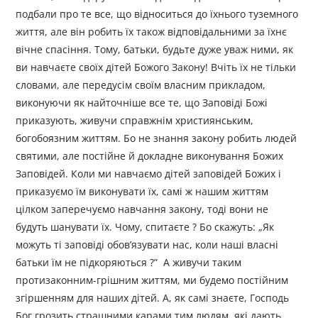
подбали про те все, що відноситься до їхнього туземного
життя, але він робить їх також відповідальними за їхнє
вічне спасіння. Тому, батьки, будьте дуже уваж ними, як
ви навчаєте своїх дітей Божого Закону! Вчіть їх не тільки
словами, але передусім своїм власним прикладом,
виконуючи як найточніше все те, що Заповіді Божі
приказують, живучи справжнім християнським,
богобоязним життям. Бо не знання закону робить людей
святими, але постійне й докладне виконування Божих
Заповідей. Коли ми навчаємо дітей заповідей Божих і
приказуємо їм виконувати їх, самі ж нашим життям
цілком заперечуємо навчання закону, тоді вони не
будуть шанувати їх. Чому, спитаєте ? Бо скажуть: „Як
можуть ті заповіді обов’язувати нас, коли наші власні
батьки їм не підкоряються ?” А живучи таким
протизаконним-грішним життям, ми будемо постійним
згіршенням для наших дітей. А, як самі знаєте, Господь
Бог грозить страшними карами тим людям, які дають