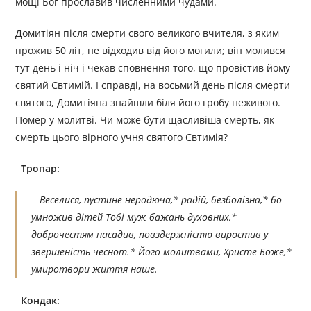
мощі Бог прославив численними чудами.
Домитіян після смерти свого великого вчителя, з яким
прожив 50 літ, не відходив від його могили; він молився
тут день і ніч і чекав сповнення того, що провістив йому
святий Євтимій. І справді, на восьмий день після смерти
святого, Домитіяна знайшли біля його гробу неживого.
Помер у молитві. Чи може бути щасливіша смерть, як
смерть цього вірного учня святого Євтимія?
Тропар:
Веселися, пустине неродюча,* радій, безболізна,* бо
умножив дітей Тобі муж бажань духовних,*
доброчестям насадив, повздержністю виростив у
звершеність чеснот.* Його молитвами, Христе Боже,*
умиротвори життя наше.
Кондак: