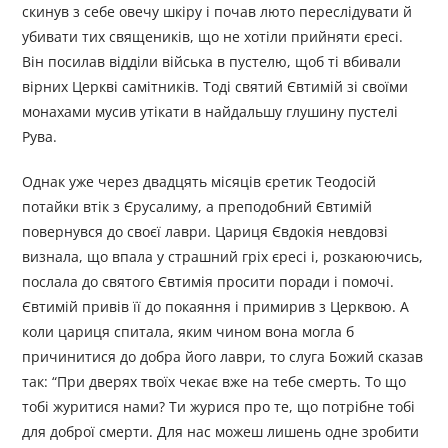
скинув з себе овечу шкіру і почав люто переслідувати й
убивати тих священиків, що не хотіли прийняти єресі.
Він посилав відділи війська в пустелю, щоб ті вбивали
вірних Церкві самітників. Тоді святий Євтимій зі своїми
монахами мусив утікати в найдальшу глушину пустелі
Рува.
Однак уже через двадцять місяців єретик Теодосій
потайки втік з Єрусалиму, а преподобний Євтимій
повернувся до своєї лаври. Цариця Євдокія невдовзі
визнала, що впала у страшний гріх єресі і, розкаюючись,
послала до святого Євтимія просити поради і помочі.
Євтимій привів її до покаяння і примирив з Церквою. А
коли цариця спитала, яким чином вона могла б
причинитися до добра його лаври, то слуга Божий сказав
так: “При дверях твоїх чекає вже на тебе смерть. То що
тобі журитися нами? Ти журися про те, що потрібне тобі
для доброї смерти. Для нас можеш лишень одне зробити