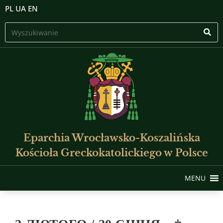
PL
UA
EN
Eparchia Wrocławsko-Koszalińska
Kościoła Greckokatolickiego w Polsce
MENU