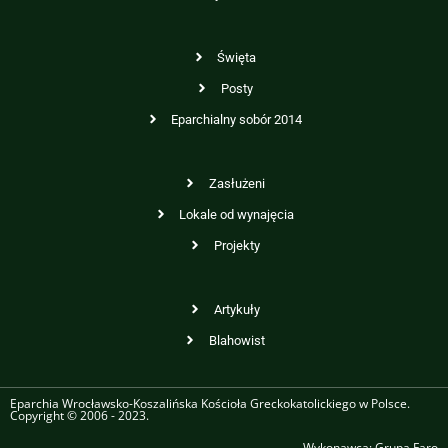
Święta
Posty
Eparchialny sobór 2014
Zasłużeni
Lokale od wynajęcia
Projekty
Artykuły
Blahowist
Eparchia Wrocławsko-Koszalińska Kościoła Greckokatolickiego w Polsce.
Copyright © 2006 - 2023.
Wykonawca:
Grupa Faro