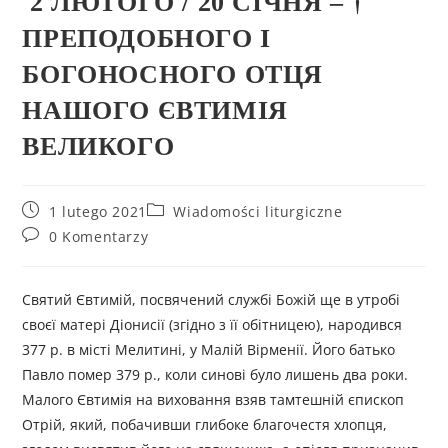
2 ЛЮТОГО / 20 СІЧНЯ – †
ПРЕПОДОБНОГО І
БОГОНОСНОГО ОТЦЯ
НАШОГО ЄВТИМІЯ
ВЕЛИКОГО
1 lutego 2021
Wiadomości liturgiczne
0 Komentarzy
Святий Євтимій, посвячений службі Божій ще в утробі
своєї матері Діонисії (згідно з її обітницею), народився
377 р. в місті Мелитині, у Малій Вірменії. Його батько
Павло помер 379 р., коли синові було лишень два роки.
Малого Євтимія на виховання взяв тамтешній єпископ
Отрій, який, побачивши глибоке благочестя хлопця,