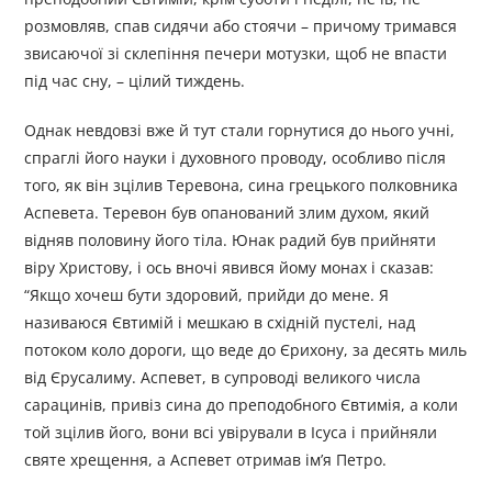
розмовляв, спав сидячи або стоячи – причому тримався
звисаючої зі склепіння печери мотузки, щоб не впасти
під час сну, – цілий тиждень.
Однак невдовзі вже й тут стали горнутися до нього учні,
спраглі його науки і духовного проводу, особливо після
того, як він зцілив Теревона, сина грецького полковника
Аспевета. Теревон був опанований злим духом, який
відняв половину його тіла. Юнак радий був прийняти
віру Христову, і ось вночі явився йому монах і сказав:
“Якщо хочеш бути здоровий, прийди до мене. Я
називаюся Євтимій і мешкаю в східній пустелі, над
потоком коло дороги, що веде до Єрихону, за десять миль
від Єрусалиму. Аспевет, в супроводі великого числа
сарацинів, привіз сина до преподобного Євтимія, а коли
той зцілив його, вони всі увірували в Ісуса і прийняли
святе хрещення, а Аспевет отримав ім’я Петро.