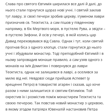
Слава про святого Євтимія ширилася все далі й далі, до
нього стали горнутися щораз нові учні. І святий заклав
тут лавру, зі своєї печери зробив церкву, ігуменом лаври
призначив св. Теоктиста, а сам пішов у південному
напрямку, в бік Мертвого моря, в пустелю Рува, а звідти –
в пустелю Зифони, й осів у печері, в якій колись цар
Давид переховувався від Савла. Однак і тут, коли святий
прогнав біса з одного хлопця, стали горнутися до нього
учні і збудували монастир. Тоді преподобний Євтимій і в
ньому запровадив монаше правило, а сам узяв одного з
монахів на ім’я Домитіян і повернувся до лаври
Теоктиста, однак не залишився в лаврі, а оселився за
милю від неї. Невдовзі сюди прийшов Аспевет (у
хрещенні Петро) в товаристві агарян і сказав, що хоче
разом з ними залишитися зі святим Євтимієм. Той
охрестив їх і розмістив поміж монастирем Теоктиста та
своєю печерою. Так повстав новий монастир з церквою,
в якому згодом патріярх Ювеналій настановив Петра