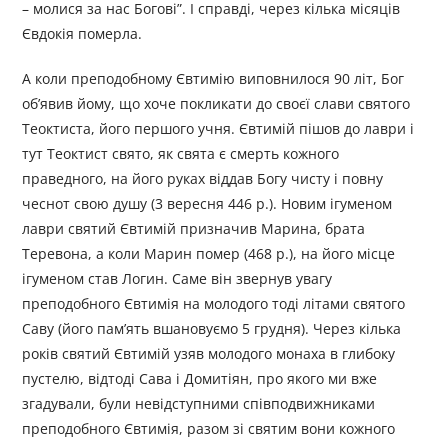
– молися за нас Богові”. І справді, через кілька місяців
Євдокія померла.
А коли преподобному Євтимію виповнилося 90 літ, Бог
об’явив йому, що хоче покликати до своєї слави святого
Теоктиста, його першого учня. Євтимій пішов до лаври і
тут Теоктист свято, як свята є смерть кожного
праведного, на його руках віддав Богу чисту і повну
чеснот свою душу (3 вересня 446 р.). Новим ігуменом
лаври святий Євтимій призначив Марина, брата
Теревона, а коли Марин помер (468 р.), на його місце
ігуменом став Логин. Саме він звернув увагу
преподобного Євтимія на молодого тоді літами святого
Саву (його пам’ять вшановуємо 5 грудня). Через кілька
років святий Євтимій узяв молодого монаха в глибоку
пустелю, відтоді Сава і Домитіян, про якого ми вже
згадували, були невідступними співподвижниками
преподобного Євтимія, разом зі святим вони кожного