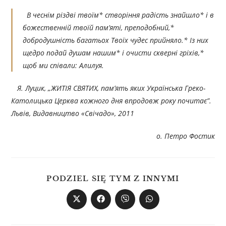
В чеснім різдві твоїм* створіння радість знайшло* і в
божественній твоїй пам’яті, преподобний,*
добродушність багатьох Твоїх чудес прийняло.* Із них
щедро подай душам нашим* і очисти скверні гріхів,*
щоб ми співали: Алилуя.
Я. Луцик, „ЖИТІЯ СВЯТИХ, пам’ять яких Українська Греко-
Католицька Церква кожного дня впродовж року по
читає”.
Львів, Видавництво «Свічадо», 201
1
о. Петро Фостик
PODZIEL SIĘ TYM Z INNYMI