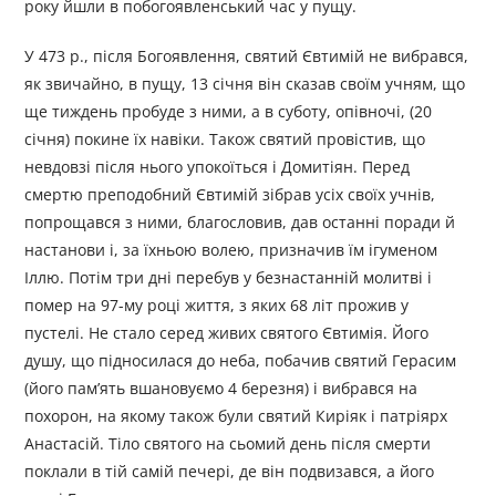
року йшли в побогоявленський час у пущу.
У 473 р., після Богоявлення, святий Євтимій не вибрався,
як звичайно, в пущу, 13 січня він сказав своїм учням, що
ще тиждень пробуде з ними, а в суботу, опівночі, (20
січня) покине їх навіки. Також святий провістив, що
невдовзі після нього упокоїться і Домитіян. Перед
смертю преподобний Євтимій зібрав усіх своїх учнів,
попрощався з ними, благословив, дав останні поради й
настанови і, за їхньою волею, призначив їм ігуменом
Іллю. Потім три дні перебув у безнастанній молитві і
помер на 97-му році життя, з яких 68 літ прожив у
пустелі. Не стало серед живих святого Євтимія. Його
душу, що підносилася до неба, побачив святий Герасим
(його пам’ять вшановуємо 4 березня) і вибрався на
похорон, на якому також були святий Киріяк і патріярх
Анастасій. Тіло святого на сьомий день після смерти
поклали в тій самій печері, де він подвизався, а його