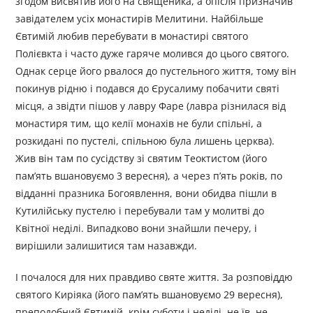
згодом висвятив його на священика, а опісля призначив
завідателем усіх монастирів Мелитини. Найбільше
Євтимій любив перебувати в монастирі святого
Полієвкта і часто дуже гаряче молився до цього святого.
Однак серце його рвалося до пустельного життя, тому він
покинув рідню і подався до Єрусалиму побачити святі
місця, а звідти пішов у лавру Фаре (лавра різнилася від
монастиря тим, що келії монахів не були спільні, а
розкидані по пустелі, спільною була лишень церква).
Жив він там по сусідству зі святим Теоктистом (його
пам’ять вшановуємо 3 вересня), а через п’ять років, по
відданні празника Богоявлення, вони обидва пішли в
Кутилійську пустелю і перебували там у молитві до
Квітної неділі. Випадково вони знайшли печеру, і
вирішили залишитися там назавжди.
І почалося для них правдиво святе життя. За розповіддю
святого Киріяка (його пам’ять вшановуємо 29 вересня),
преподобний Євтимій, крім суботи і неділі, не їв, не