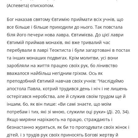
(Аспевета) єпископом.
Бог наказав святому Євтимію приймати всіх учнів, що
все більше і більше приходили до нього. Так повстала
біля його печери нова лавра, Євтимієва. До цієї лаври
Євтимій приймав монахів, які вже тривалий час
перебували в лаврі Теоктиста і були загартовані в постах
та інших монаших подвигах. Крім молитви, усі вони
заробляли на життя працею своїх рук, бо лінивство
вважалося найбільш негідним гріхом. Ось як
преподобний Євтимій навчав своїх учнів: “Наслідуймо
апостола Павла, котрий трудився день і ніч і не лишень
остерігався неробства, але й служив своїм трудом ще й
іншим, бо, як він пише: «Ви самі знаєте, що моїм
потребам і тих, які зі мною, служили оці руки» (Ді. 20, 34).
Якщо миряни нарікають на працю, страждають і
безнастанно журяться, як би то прогодувати своїх жінок і
дітей, і з трудів рук своїх приносять Богові жертву й