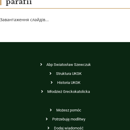
parafii
Завантаження слайдів...
Abp Swiatosław Szewczuk
Struktura UKGK
Historia UKGK
Młodzież Greckokatolicka
Możesz pomóc
Potrzebuję modlitwy
Dodaj wiadomość