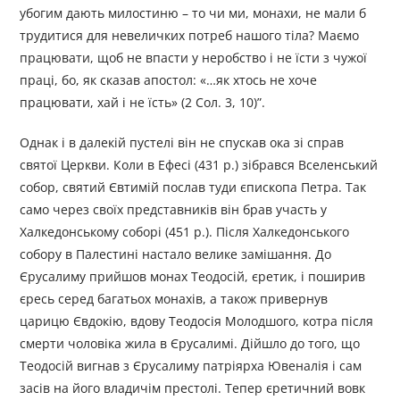
убогим дають милостиню – то чи ми, монахи, не мали б
трудитися для невеличких потреб нашого тіла? Маємо
працювати, щоб не впасти у неробство і не їсти з чужої
праці, бо, як сказав апостол: «…як хтось не хоче
працювати, хай і не їсть» (2 Сол. 3, 10)”.
Однак і в далекій пустелі він не спускав ока зі справ
святої Церкви. Коли в Ефесі (431 р.) зібрався Вселенський
собор, святий Євтимій послав туди єпископа Петра. Так
само через своїх представників він брав участь у
Халкедонському соборі (451 р.). Після Халкедонського
собору в Палестині настало велике замішання. До
Єрусалиму прийшов монах Теодосій, єретик, і поширив
єресь серед багатьох монахів, а також привернув
царицю Євдокію, вдову Теодосія Молодшого, котра після
смерти чоловіка жила в Єрусалимі. Дійшло до того, що
Теодосій вигнав з Єрусалиму патріярха Ювеналія і сам
засів на його владичім престолі. Тепер єретичний вовк