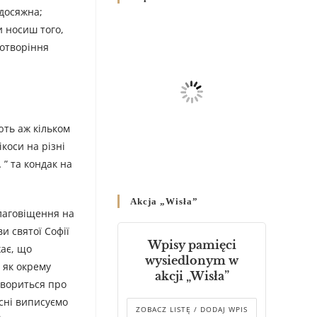
Родин
едосяжна;
4 GRUDNIA 2024
/
и носиш того,
сотворіння
Декрет владики Володимира
про утворення Комісії до
Справ Молоді та встановленя
складу Катихитичної Комісії
18 PAŹDZIERNIKA 2024
/
ють аж кільком
коси на різні
Декрет „Проголошення та
оприлюднення постанов
” та кондак на
Синоду Єпископів УГКЦ,
який відбувся у Зарваниці, в
Akcja „Wisła”
днях 2-12 липня 2024 р.”
Благовіщення на
4 PAŹDZIERNIKA 2024
/
ви святої Софії
Wpisy pamięci
жає, що
Декрет єпископів
wysiedlonym w
 як окрему
Перемисько-Варшавської
akcji „Wisła”
Митрополії стосовно
овориться про
звершування Божественної
існі виписуємо
літургії
ZOBACZ LISTĘ / DODAJ WPIS