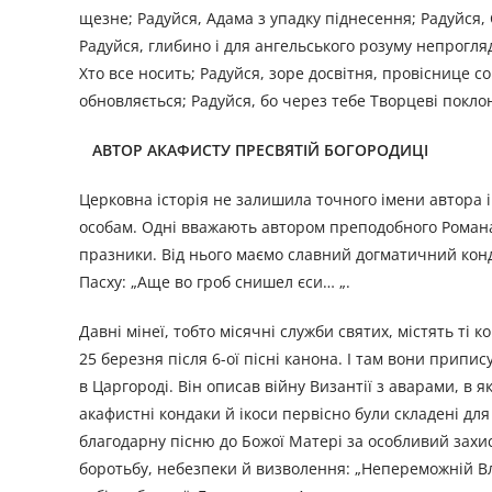
щезне; Радуйся, Адама з упадку піднесення; Радуйся,
Радуйся, глибино і для ангельського розуму непрогляд
Хто все носить; Радуйся, зоре досвітня, провіснице с
обновляється; Радуйся, бо через тебе Творцеві поклон
АВТОР АКАФИСТУ ПРЕСВЯТІЙ БОГОРОДИЦІ
Церковна історія не залишила точного імени автора і
особам. Одні вважають автором преподобного Романа С
празники. Від нього маємо славний догматичний конда
Пасху: „Аще во гроб снишел єси… „.
Давні мінеї, тобто місячні служби святих, містять ті 
25 березня після 6-ої пісні канона. І там вони припису
в Царгороді. Він описав війну Византії з аварами, в
акафистні кондаки й ікоси первісно були складені дл
благодарну пісню до Божої Матері за особливий захис
боротьбу, небезпеки й визволення: „Непереможній Вла