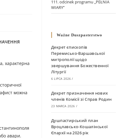
111. odcinek programu „PEŁNIA
WIARY”
Ważne Duszpasterstwo
ЗНАЧЕННЯ
Декрет єпископів
Перемисько-Варшавської
митрополії щодо
ва, характерна
звершування Божественної
Літургії
6 LIPCA 2026
/
історичної
акафист можна
Декрет призначення нових
членів Комісії зі Справ Родин
23 MARCA 2026
/
Душпастирський план
Вроцлавсько-Кошалінської
онстантинополя
Єпархії на 2026 рік
або авари.