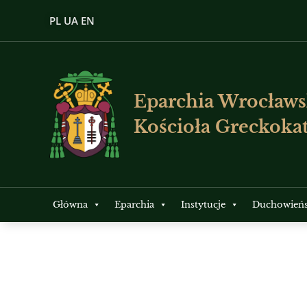
PL
UA
EN
Eparchia Wrocławs
Kościoła Greckokat
Główna
Eparchia
Instytucje
Duchowień