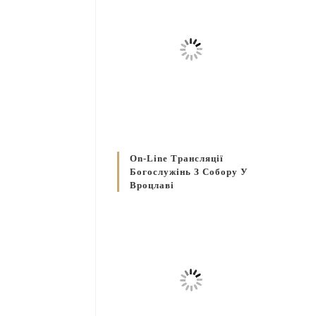
On-Line Трансляції
Богослужінь З Собору У
Вроцлаві