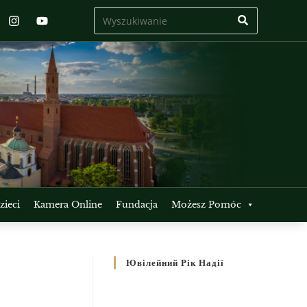
ieci
Kamera Online
Fundacja
Możesz Pomóc
Ювілейний Рік Надії