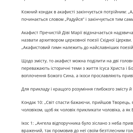
Кожний кондак в акафисті закінчується потрійним: „Ал
починається словом „Радуйся” і закінчується тим сами
Акафист Пречистій Діві Марії відзначається надзви
назвати архитвором церковної поезії Східної Церкви.
„Акафистовий гимн належить до найславніших поезій ц
Щодо змісту, то акафист можна поділити на дві головн
переважають історичні теми з життя Ісуса Христа і Б
воплочення Божого Сина, а ікоси прославляють приві
Для прикладу і кращого розуміння глибокого змісту й 
Кондак 10: „Світ спасти бажаючи, прийшов Творець, я
чоловіком, щоб як чоловік прикликати чоловіка, а як Б
Ікос 1: „Ангела відпоручника було зіслано з неба при
вражений, так промовив до неї своїм безтілесним голо