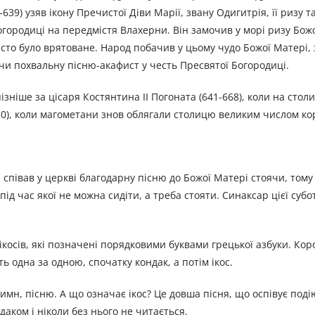
-639) узяв ікону Пречистої Діви Марії, звану Одигитрія, її ризу та
огородиці на передмістя Влахерни. Він замочив у морі ризу Божо
істо було врятоване. Народ побачив у цьому чудо Божої Матері, з
ючи похвальну пісню-акафист у честь Пресвятої Богородиці.
ізніше за цісаря Костянтина II Погоната (641-668), коли на сто
750), коли магометани знов облягали столицю великим числом ко
 співав у церкві благодарну пісню до Божої Матері стоячи, тому
під час якої не можна сидіти, а треба стояти. Синаксар цієї суб
 ікосів, які позначені порядковими буквами грецької азбуки. Кор
ть одна за одною, спочатку кондак, а потім ікос.
имн, пісню. А що означає ікос? Це довша пісня, що оспівує поді
даком і ніколи без нього не читається.