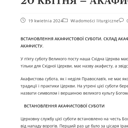
20 КВІТНЯ – АКАФИ
19 kwietnia 2024
Wiadomości liturgiczne
ВСТАНОВЛЕННЯ АКАФИСТОВОЇ СУБОТИ. СКЛАД АКАФ
АКАФИСТУ.
У п’яту суботу Великого посту наша Східна Церква ма
тільки для Східної Церкви, має назву акафисту, а звід
Акафистова субота, як і неділя Православ’я, не має як
традиції і практики Церкви. На утрені цієї суботи б
назвати символом і вершиною великого культу Богомате
ВСТАНОВЛЕННЯ АКАФИСТОВОЇ СУБОТИ
Церковну службу цієї суботи встановлено на честь Бо
від нападу ворогів. Перший раз це було за цісаря Ірак