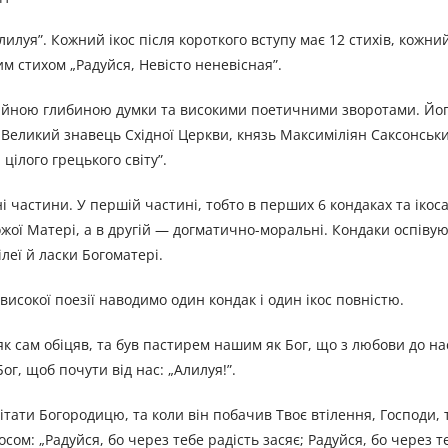
илуя”. Кожний ікос після короткого вступу має 12 стихів, кожний
м стихом „Радуйся, Невісто неневісная”.
чайною глибиною думки та високими поетичними зворотами. Йо
 Великий знавець Східної Церкви, князь Максиміліян Саксонськ
ілого грецького світу”.
і частини. У першій частині, тобто в перших 6 кондаках та ікоса
ожої Матері, а в другій — догматично-моральні. Кондаки оспівую
леї й ласки Богоматері.
високої поезії наводимо один кондак і один ікос повністю.
к сам обіцяв, та був пастирем нашим як Бог, що з любови до на
ог, щоб почути від нас: „Алилуя!”.
вітати Богородицю, та коли він побачив Твоє втілення, Господи, 
сом: „Радуйся, бо через тебе радість засяє; Радуйся, бо через 