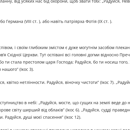
ланну, від усяких нас бід охорони, щоб звати тобі: „Радуйся, Нев
Германа (VIII ст. ), або навіть патріярха Фотія (IX ст. ).
півом, і своїм глибоким змістом є дуже могутнім засобом плекан
в’я Східної Церкви. Тут оспівані всі головні догми відносно Преч
бо ти стала престолом царя Господа; Радуйся, бо ти носиш того, 
 нашого” (Ікос 3).
я, квітко нетлінности. Радуйся, віночку чистоти” (Ікос 7). „Радуй
ступництво в небі: „Радуйся, мосте, що сущих на землі веде до не
крове світу ширший від облаків” (Ікос 6). „Радуйся, судді правед
. Радуйся, душі моєї спасення” (Ікос 12).