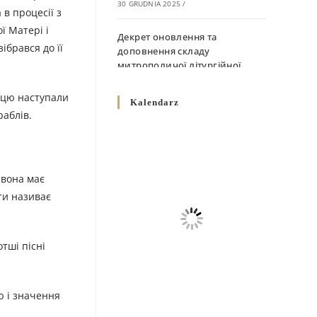
30 GRUDNIA 2025
/
 в процесії з
ї Матері і
Декрет оновлення та
ібрався до її
доповнення складу
митрополичої літургійної
комісії
10 GRUDNIA 2025
/
лицю наступали
Kalendarz
раблів.
Декрет „Норми щодо
вживання священичих риз у
Перемисько-Варшавській
Митрополії”
 вона має
10 GRUDNIA 2025
/
оти називає
Декрет про відзначення
Великодня і всіх рухомих
отші пісні
свят за григоріанським
календарем
10 GRUDNIA 2025
/
ю і значення
Декрет проголошення та