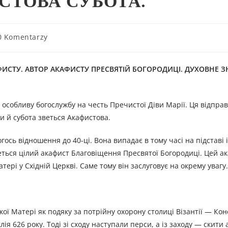
СТОВА СУБОТА.
0 Komentarzy
ИСТУ. АВТОР АКАФИСТУ ПРЕСВЯТІЙ БОГОРОДИЦІ. ДУХОВНЕ 
є особливу богослужбу на честь Пречистої Діви Марії. Ця відпра
си й субота зветься Акафистова.
огось відношення до 40-ці. Вона випадає в тому часі на підставі 
ереться цілий акафист Благовіщення Пресвятої Богородиці. Цей 
рі у Східній Церкві. Саме тому він заслуговує на окрему увагу.
жої Матері як подяку за потрійну охорону столиці Візантії — К
лія 626 року. Тоді зі сходу наступали перси, а із заходу — скити 