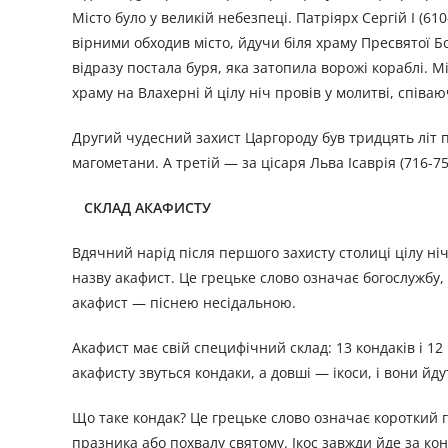
Місто було у великій небезпеці. Патріярх Сергій І (610
вірними обходив місто, йдучи біля храму Пресвятої Б
відразу постала буря, яка затопила ворожі кораблі. М
храму на Влахерні й цілу ніч провів у молитві, співа
Другий чудесний захист Царгороду був тридцять літ п
магометани. А третій — за цісаря Льва Ісаврія (716-
СКЛАД АКАФИСТУ
Вдячний нарід після першого захисту столиці цілу ніч
назву акафист. Це грецьке слово означає богослужбу, 
акафист — піснею несідальною.
Акафист має свій специфічний склад: 13 кондаків і 12
акафисту звуться кондаки, а довші — ікоси, і вони йду
Що таке кондак? Це грецьке слово означає короткий г
празника або похвалу святому. Ікос завжди йде за кон