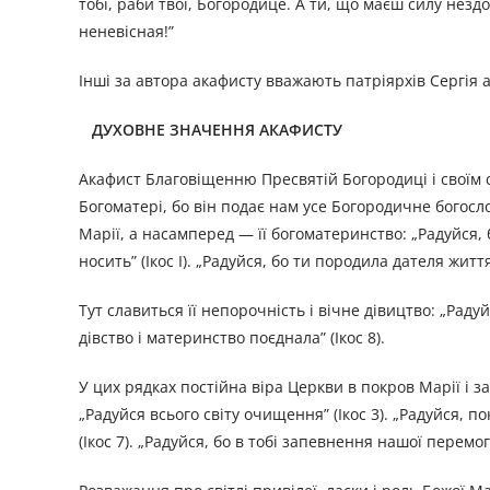
тобі, раби твої, Богородице. А ти, що маєш силу нездо
неневісная!”
Iнші за автора акафисту вважають патріярхів Сергія або 
ДУХОВНЕ ЗНАЧЕННЯ АКАФИСТУ
Акафист Благовіщенню Пресвятій Богородиці і своїм с
Богоматері, бо він подає нам усе Богородичне богосло
Марії, а насамперед — її богоматеринство: „Радуйся, 
носить” (Ікос І). „Радуйся, бо ти породила дателя життя
Тут славиться її непорочність і вічне дівицтво: „Радуйс
дівство і материнство поєднала” (Ікос 8).
У цих рядках постійна віра Церкви в покров Марії і за
„Радуйся всього світу очищення” (Ікос 3). „Радуйся, по
(Ікос 7). „Радуйся, бо в тобі запевнення нашої перемоги