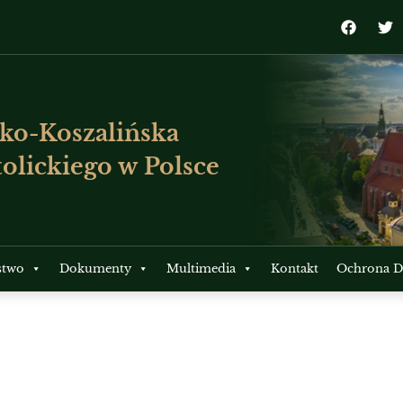
ko-Koszalińska
olickiego w Polsce
stwo
Dokumenty
Multimedia
Kontakt
Ochrona Dz