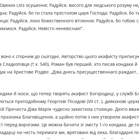
 Євиних сліз осушення; Радуйся, висото для людського розуму н
на; Радуйся, бо ти стала престолом царя Господа; Радуйся, бо т
онця; Радуйся, лоно божественного втілення; Радуйся, бо тобою 
яємося. Радуйся, Невісто неневісная!”.
 воно є спірним до сьогодні. Авторство цього акафисту припису
ладкопівця († к. 540). Роман був перший, хто писав кондаки й і
к на Христове Різдво: „Діва днесь пресущественнаго раж­даєт… 
кондаки й ікоси, що тепер творять акафист Богородиці, у службі 
ються преподобному Георгієві Пісидові (VII ст. ), дияконові церк
 якій Пречиста Діва Марія чудесно захистила столицю. Дехто вва
я празника Благовіщення, а щойно потім з них утворили акафист
т перед ворогами. Це можна бачити зі змісту 1-го кондака, де г
дарці на честь перемоги ми, врятовані від лиха, благодарні п