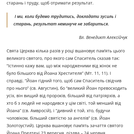
старань і труду, щоб отримати результат.
І ми, коли будемо трудитись, докладати зусиль і
старань, результат неминуче не забариться.
Вл. Венедикт Алексійчук
Свята Церква кілька разів у році вшановує пам’ять цього
великого святого, про якого сам Спаситель сказав так:
“Істинно кажу вам, що між народженими від жінок не
було більшого від Йоана Хрестителя” (Мт. 11, 11). І
справді, “Йоан гідний того, щоб сам Спаситель свідчив
про нього” (св. Августин), бо “великий Йоан превосходить
усіх, він вищий від пророків, більший від патріярхів, а
хто б з людей не народився у цім світі, той менший від
Йоана” (св. Амвросій), і “дивний є той, хто, будучи
чоловіком, більший святістю за ангелів” (св. Йоан
Золотоустий). Церква вшановує пам’ять зачаття святого
Йоана Предтечі 23 вересня, різдва – 24 червня,