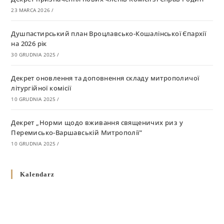
23 MARCA 2026
/
Душпастирський план Вроцлавсько-Кошалінської Єпархії
на 2026 рік
30 GRUDNIA 2025
/
Декрет оновлення та доповнення складу митрополичої
літургійної комісії
10 GRUDNIA 2025
/
Декрет „Норми щодо вживання священичих риз у
Перемисько-Варшавській Митрополії”
10 GRUDNIA 2025
/
Декрет про відзначення Великодня і всіх рухомих свят за
Kalendarz
григоріанським календарем
10 GRUDNIA 2025
/
Декрет проголошення та оприлюдення постанов Синоду
Єпископів УГКЦ як зобов’язуючі на території