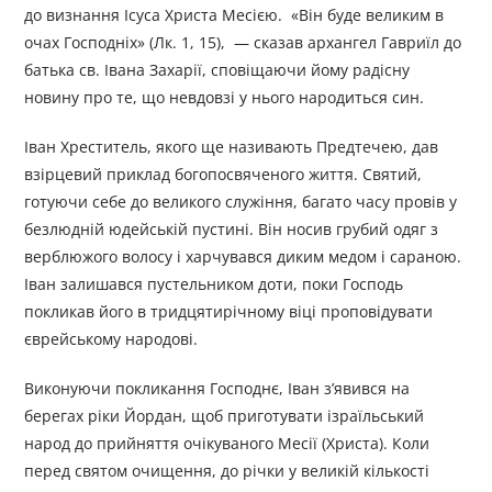
до визнання Ісуса Христа Месією. «Він буде великим в
очах Господніх» (Лк. 1, 15), — сказав архангел Гавриїл до
батька св. Івана Захарії, сповіщаючи йому радісну
новину про те, що невдовзі у нього народиться син.
Іван Хреститель, якого ще називають Предтечею, дав
взірцевий приклад богопосвяченого життя. Святий,
готуючи себе до великого служіння, багато часу провів у
безлюдній юдейській пустині. Він носив грубий одяг з
верблюжого волосу і харчувався диким медом і сараною.
Іван залишався пустельником доти, поки Господь
покликав його в тридцятирічному віці проповідувати
єврейському народові.
Виконуючи покликання Господнє, Іван з’явився на
берегах ріки Йордан, щоб приготувати ізраїльський
народ до прийняття очікуваного Месії (Христа). Коли
перед святом очищення, до річки у великій кількості