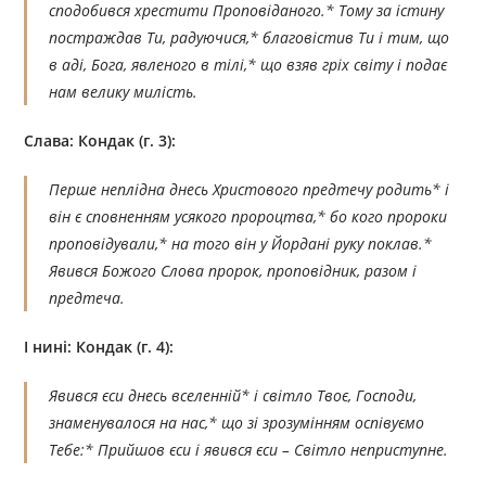
сподобився хрестити Проповіданого.* Тому за істину
постраждав Ти, радуючися,* благовістив Ти і тим, що
в аді, Бога, явленого в тілі,* що взяв гріх світу і подає
нам велику милість.
Слава: Кондак (г. 3):
Перше неплідна днесь Христового предтечу родить* і
він є сповненням усякого пророцтва,* бо кого пророки
проповідували,* на того він у Йордані руку поклав.*
Явився Божого Слова пророк, проповідник, разом і
предтеча.
І нині: Кондак (г. 4):
Явився єси днесь вселенній* і світло Твоє, Господи,
знаменувалося на нас,* що зі зрозумінням оспівуємо
Тебе:* Прийшов єси і явився єси – Світло неприступне.