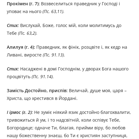
Прокімен (г. 7):
Возвеселиться праведник у Господі і
уповає на нього
(Пс. 63,11).
Стих:
Вислухай, Боже, голос мій, коли молитимусь до
Тебе
(Пс. 63,2).
Алилуя (г. 4):
Праведник, як фінік, розцвіте і, як кедр на
Ливані, виросте
(Пс. 91.13).
Стих:
Насаджені в домі Господнім, у дворах Бога нашого
процвітуть
(Пс. 91.14).
Замість Достойно, приспів:
Величай, душе моя, царя –
Христа, що хрестився в Йордані.
І ірмос (г. 2):
Не зуміє ніякий язик достойно благохвалити,
тривожиться й ум, і то надсвітній, коли оспівує Тебе,
Богородице; одначе Ти, благая, прийми віру, бо любов
нашу божественну знаєш, бо Ти є християн заступниця,