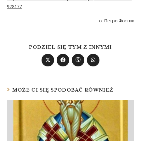
928177
о. Петро Фостик
PODZIEL SIĘ TYM Z INNYMI
MOŻE CI SIĘ SPODOBAĆ RÓWNIEŻ