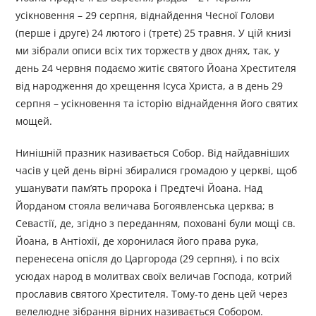
усікновення – 29 серпня, віднайдення Чесної Голови
(перше і друге) 24 лютого і (третє) 25 травня. У цій книзі
ми зібрали описи всіх тих торжеств у двох днях, так, у
день 24 червня подаємо житіє святого Йоана Хрестителя
від народження до хрещення Ісуса Христа, а в день 29
серпня – усікновення та історію віднайдення його святих
мощей.
Нинішній празник називається Собор. Від найдавніших
часів у цей день вірні збиралися громадою у церкві, щоб
ушанувати пам’ять пророка і Предтечі Йоана. Над
Йорданом стояла величава Богоявленська церква; в
Севастії, де, згідно з переданням, поховані були мощі св.
Йоана, в Антіохії, де хоронилася його права рука,
перенесена опісля до Царгорода (29 серпня), і по всіх
усюдах народ в молитвах своїх величав Господа, котрий
прославив святого Хрестителя. Тому-то день цей через
велелюдне зібрання вірних називається Собором.