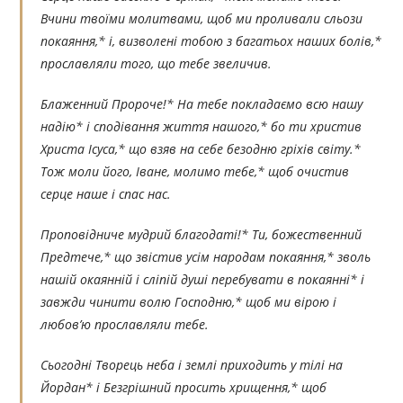
Вчини твоїми молитвами, щоб ми проливали сльози
покаяння,* і, визволені тобою з багатьох наших болів,*
прославляли того, що тебе звеличив.
Блаженний Пророче!* На тебе покладаємо всю нашу
надію* і сподівання життя нашого,* бо ти христив
Христа Ісуса,* що взяв на себе безодню гріхів світу.*
Тож моли його, Іване, молимо тебе,* щоб очистив
серце наше і спас нас.
Проповідниче мудрий благодаті!* Ти, божественний
Предтече,* що звістив усім народам покаяння,* зволь
нашій окаянній і сліпій душі перебувати в покаянні* і
завжди чинити волю Господню,* щоб ми вірою і
любов’ю прославляли тебе.
Сьогодні Творець неба і землі приходить у тілі на
Йордан* і Безгрішний просить хрищення,* щоб