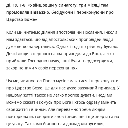
Ді. 19, 1-8. «Увійшовши у синагогу, три місяці там
промовляв відважно, бесідуючи і переконуючи про
Царство Боже»
Коли ми читаємо Діяння апостолів чи Послання, інколи
нам здається, що від апостольських проповідей люди
дуже легко навертались. Однак і тоді по-різному бувало.
Деякі люди з першого слова приходили до Бога, легко
приймали Господню науку, інші були твердосердими,
закоріненими у своїх переконаннях.
Чуємо, як апостол Павло мусів змагатися і переконувати
про Царство Боже. Це для нас дуже важливий приклад. У
нашому житті також не легко проповідувати. Іноді ми
можемо сказати комусь про Бога і хтось одразу змінить
своє життя і вчинки. Але переважно треба людям
повторювати, говорити знов і знов, ще і ще звертати на
це увагу. Так само й апостоли докладали зусилля,