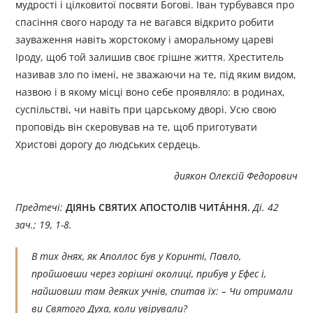
мудрості і цілковитої посвяти Богові. Іван турбувався про
спасіння свого народу та не вагався відкрито робити
зауваження навіть жорстокому і аморальному цареві
Іроду, щоб той залишив своє грішне життя. Хреститель
називав зло по імені, не зважаючи на те, під яким видом,
назвою і в якому місці воно себе проявляло: в родинах,
суспільстві, чи навіть при царському дворі. Усю свою
проповідь він скеровував на те, щоб приготувати
Христові дорогу до людських сердець.
диякон Олексій Федорович
Предтечі:
ДІЯНЬ СВЯТИХ АПОСТОЛІВ ЧИТÁННЯ.
Ді. 42
зач.; 19, 1-8.
В тих днях, як Аполлос був у Коринті, Павло,
пройшовши через горішні околиці, прибув у Ефес і,
найшовши там деяких учнів, спитав їх: – Чи отримали
ви Святого Духа, коли увірували?