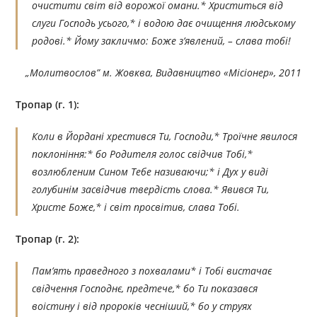
очистити світ від ворожої омани.* Христиться від
слуги Господь усього,* і водою дає очищення людському
родові.* Йому закличмо: Боже з’явлений, – слава тобі!
„
Молитвослов”
м. Жовква
, Видавництво «
Місіонер», 2011
Тропар (г. 1):
Коли в Йордані хрестився Ти, Господи,* Троїчне явилося
поклоніння:* бо Родителя голос свідчив Тобі,*
возлюбленим Сином Тебе називаючи;* і Дух у виді
голубинім засвідчив твердість слова.* Явився Ти,
Христе Боже,* і світ просвітив, слава Тобі.
Тропар (г. 2):
Пам’ять праведного з похвалами* і Тобі вистачає
свідчення Господнє, предтече,* бо Ти показався
воістину і від пророків чесніший,* бо у струях