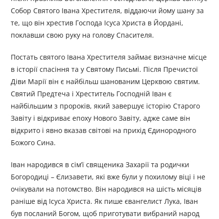
Собор Святого Івана Хрестителя, віддаючи йому шану за
те, що він хрестив Господа Ісуса Христа в Йордані,
поклавши свою руку на голову Спасителя.
Постать святого Івана Хрестителя займає визначне місце
в історії спасіння та у Святому Письмі. Після Пречистої
Діви Марії він є найбільш шанованим Церквою святим.
Святий Предтеча і Хреститель Господній Іван є
найбільшим з пророків, який завершує історію Старого
Завіту і відкриває епоху Нового Завіту, адже саме він
відкрито і явно вказав світові на прихід Єдинородного
Божого Сина.
Іван народився в сім’ї священика Захарії та родички
Богородиці – Єлизавети, які вже були у похилому віці і не
очікували на потомство. Він народився на шість місяців
раніше від Ісуса Христа. Як пише євангелист Лука, Іван
був посланий Богом, щоб приготувати вибраний народ