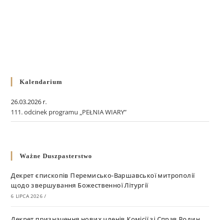
Kalendarium
26.03.2026 r.
111. odcinek programu „PEŁNIA WIARY”
Ważne Duszpasterstwo
Декрет єпископів Перемисько-Варшавської митрополії
щодо звершування Божественної Літургії
6 LIPCA 2026
/
Декрет призначення нових членів Комісії зі Справ Родин