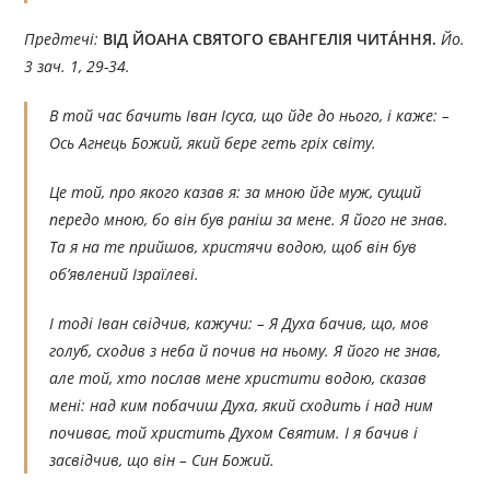
Предтечі:
ВІД ЙОАНА СВЯТОГО ЄВАНГЕЛІЯ ЧИТÁННЯ.
Йо.
3 зач. 1, 29-34.
В той час бачить Іван Ісуса, що йде до нього, і каже: –
Ось Агнець Божий, який бере геть гріх світу.
Це той, про якого казав я: за мною йде муж, сущий
передо мною, бо він був раніш за мене. Я його не знав.
Та я на те прийшов, христячи водою, щоб він був
об’явлений Ізраїлеві.
І тоді Іван свідчив, кажучи: – Я Духа бачив, що, мов
голуб, сходив з неба й почив на ньому. Я його не знав,
але той, хто послав мене христити водою, сказав
мені: над ким побачиш Духа, який сходить і над ним
почиває, той христить Духом Святим. І я бачив і
засвідчив, що він – Син Божий.