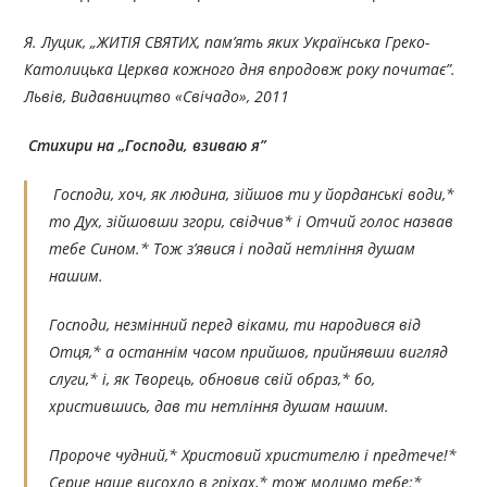
Я. Луцик, „ЖИТІЯ СВЯТИХ, пам’ять яких Українська Греко-
Католицька Церква кожного дня впродовж року почитає”.
Львів, Видавництво «Свічадо», 2011
Стихири на „
Господи, взиваю я”
Господи, хоч, як людина, зійшов ти у йорданські води,*
то Дух, зійшовши згори, свідчив* і Отчий голос назвав
тебе Сином.* Тож з’явися і подай нетління душам
нашим.
Господи, незмінний перед віками, ти народився від
Отця,* а останнім часом прийшов, прийнявши вигляд
слуги,* і, як Творець, обновив свій образ,* бо,
христившись, дав ти нетління душам нашим.
Пророче чудний,* Христовий христителю і предтече!*
Серце наше висохло в гріхах,* тож молимо тебе:*