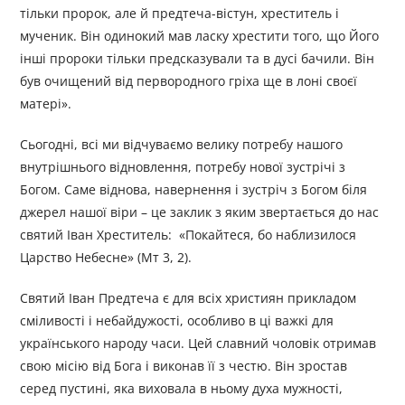
тільки пророк, але й предтеча-вістун, хреститель і
мученик. Він одинокий мав ласку хрестити того, що Його
інші пророки тільки предсказували та в дусі бачили. Він
був очищений від первородного гріха ще в лоні своєї
матері».
Сьогодні, всі ми відчуваємо велику потребу нашого
внутрішнього відновлення, потребу нової зустрічі з
Богом. Саме віднова, навернення і зустріч з Богом біля
джерел нашої віри – це заклик з яким звертається до нас
святий Іван Хреститель: «Покайтеся, бо наблизилося
Царство Небесне» (Мт 3, 2).
Святий Іван Предтеча є для всіх християн прикладом
сміливості і небайдужості, особливо в ці важкі для
українського народу часи. Цей славний чоловік отримав
свою місію від Бога і виконав її з честю. Він зростав
серед пустині, яка виховала в ньому духа мужності,