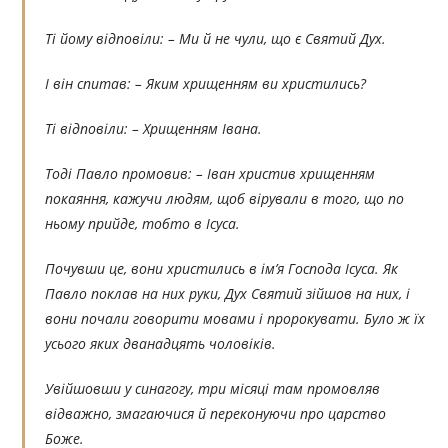
Ті йому відповіли: – Ми й не чули, що є Святий Дух.
І він спитав: – Яким хрищенням ви христились?
Ті відповіли: – Хрищенням Івана.
Тоді Павло промовив: – Іван христив хрищенням
покаяння, кажучи людям, щоб вірували в того, що по
ньому прийде, тобто в Ісуса.
Почувши це, вони христились в ім’я Господа Ісуса. Як
Павло поклав на них руки, Дух Святий зійшов на них, і
вони почали говорити мовами і пророкувати. Було ж їх
усього яких дванадцять чоловіків.
Увійшовши у синагогу, три місяці там промовляв
відважно, змагаючися й переконуючи про царство
Боже.