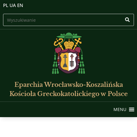
PL
UA
EN
Eparchia Wrocławsko-Koszalińska
Kościoła Greckokatolickiego w Polsce
MENU