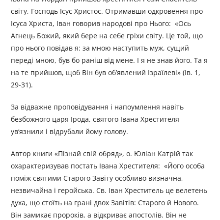
світу, Господь Ісус Христос. Отримавши одкровення про
Ісуса Христа, Іван говорив народові про Нього: «Ось
Агнець Божий, який бере на себе гріхи світу. Це той, що
про нього повідав я: за мною наступить муж, сущий
переді мною, був бо раніш від мене. І я не знав його. Та я
на те прийшов, щоб Він був об’явлений Ізраїлеві» (Ів. 1,
29-31).
За відважне проповідування і напоумлення навіть
безбожного царя Ірода, святого Івана Хрестителя
ув‘язнили і відрубали йому голову.
Автор книги «Пізнай свій обряд», о. Юліан Катрій так
охарактеризував постать Івана Хрестителя: «Його особа
поміж святими Старого Завіту особливо визначна,
незвичайна і геройська. Св. Іван Хреститель це велетень
духа, що стоїть на грані двох Завітів: Старого й Нового.
Він замикає пророків, а відкриває апостолів. Він не