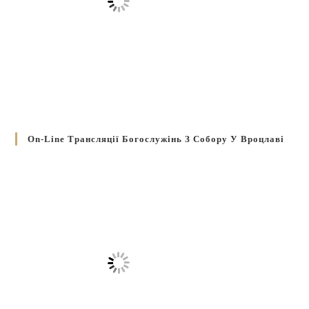
On-Line Трансляції Богослужінь З Собору У Вроцлаві