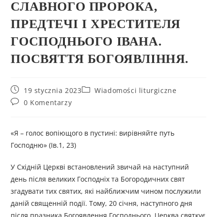
СЛАВНОГО ПРОРОКА,
ПРЕДТЕЧІ І ХРЕСТИТЕЛЯ
ГОСПОДНЬОГО ІВАНА.
ПОСВЯТТЯ БОГОЯВЛІННЯ.
19 stycznia 2023
Wiadomości liturgiczne
0 Komentarzy
«Я – голос вопіющого в пустині: вирівняйте путь
Господню» (Ів.1, 23)
У Східній Церкві встановлений звичай на наступний
день після великих Господніх та Богородичних свят
згадувати тих святих, які найближчим чином послужили
даній священній події. Тому, 20 січня, наступного дня
після празника Богоявлення Господнього, Церква святкує