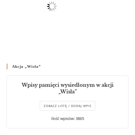
Akcja „Wisła”
Wpisy pamięci wysiedlonym w akcji
„Wisła”
ZOBACZ LISTĘ / DODAJ WPIS
Ilość wpisów: 3865