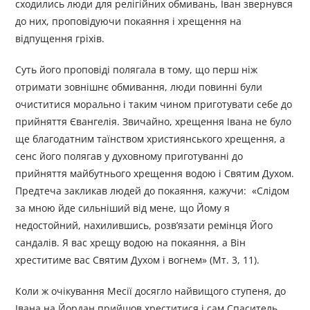
сходились люди для релігійних обмивань, Іван звернувся
до них, проповідуючи покаяння і хрещення на
відпущення гріхів.
Суть його проповіді полягала в тому, що перш ніж
отримати зовнішнє обмивання, люди повинні були
очиститися морально і таким чином приготувати себе до
прийняття Євангелія. Звичайно, хрещення Івана не було
ще благодатним таїнством християнського хрещення, а
сенс його полягав у духовному приготуванні до
прийняття майбутнього хрещення водою і Святим Духом.
Предтеча закликав людей до покаяння, кажучи: «Слідом
за мною йде сильніший від мене, що Йому я
недостойний, нахилившись, розв’язати ремінця Його
сандалів. Я вас хрещу водою на покаяння, а Він
хреститиме вас Святим Духом і вогнем» (Мт. 3, 11).
Коли ж очікування Месії досягло найвищого ступеня, до
Івана на Йордан прийшов хреститися і сам Спаситель