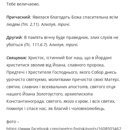
Тебе величаємо.
Причасний
: Явилася благодать Божа спасительна всім
людям
(Тт. 2,11).
Алилуя,
тричі.
Другий
:
В пам’ять вічну буде праведник, злих слухів не
убоїться
(Пс. 111,6-7).
Алилуя,
тричі.
Священик:
Христос, істинний Бог наш, що в Йордані
христитися зволив від Йоана, славного пророка,
Предтечі і Хрестителя Господнього, якого Собор днесь
урочисто святкуємо, молитвами пречистої своєї Матері,
святих, славних і всехвальних апостолів, святого отця
нашого Йоана Золотоустого, архиєпископа
Константинограда, святого,
якого є храм
, і всіх святих,
помилує і спасе нас, як благий і чоловіколюбець.
фото –
https://www.facebook.com/opetro.fostyk/posts/1608503462