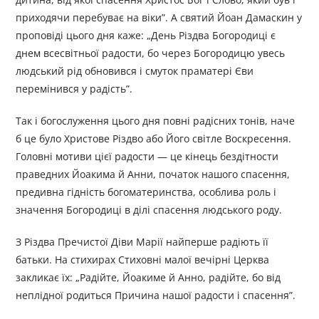
приходячи перебуває на віки”. А святий Йоан Дамаскин у
проповіді цього дня каже: „День Різдва Богородиці є
днем всесвітньої радости, бо через Богородицю увесь
людський рід обновився і смуток праматері Єви
перемінився у радість”.
Так і богослуження цього дня повні радісних тонів, наче
б це було Христове Різдво або Його світле Воскресення.
Головні мотиви цієї радости — це кінець бездітности
праведних Йоакима й Анни, початок нашого спасення,
предивна гідність богоматеринства, особлива роль і
значення Богородиці в ділі спасення людського роду.
З Різдва Пречистої Діви Марії найперше радіють її
батьки. На стихирах Стиховні малої вечірні Церква
закликає їх: „Радійте, Йоакиме й Анно, радійте, бо від
неплідної родиться Причина нашої радости і спасення”.