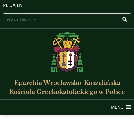
PL
UA
EN
Eparchia Wrocławsko-Koszalińska
Kościoła Greckokatolickiego w Polsce
MENU