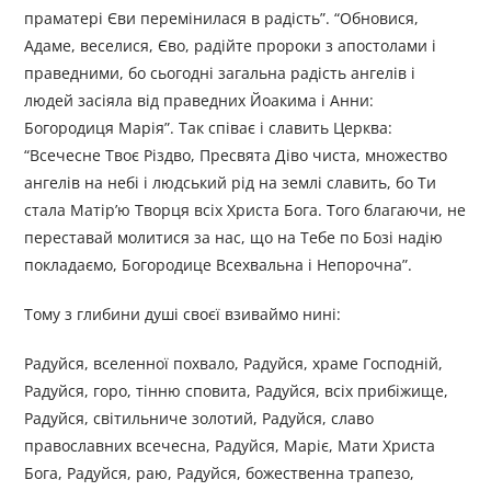
праматері Єви перемінилася в радість”. “Обновися,
Адаме, веселися, Єво, радійте пророки з апостолами і
праведними, бо сьогодні загальна радість ангелів і
людей засіяла від праведних Йоакима і Анни:
Богородиця Марія”. Так співає і славить Церква:
“Всечесне Твоє Різдво, Пресвята Діво чиста, множество
ангелів на небі і людський рід на землі славить, бо Ти
стала Матір’ю Творця всіх Христа Бога. Того благаючи, не
переставай молитися за нас, що на Тебе по Бозі надію
покладаємо, Богородице Всехвальна і Непорочна”.
Тому з глибини душі своєї взиваймо нині:
Радуйся, вселенної похвало, Радуйся, храме Господній,
Радуйся, горо, тінню сповита, Радуйся, всіх прибіжище,
Радуйся, світильниче золотий, Радуйся, славо
православних всечесна, Радуйся, Маріє, Мати Христа
Бога, Радуйся, раю, Радуйся, божественна трапезо,