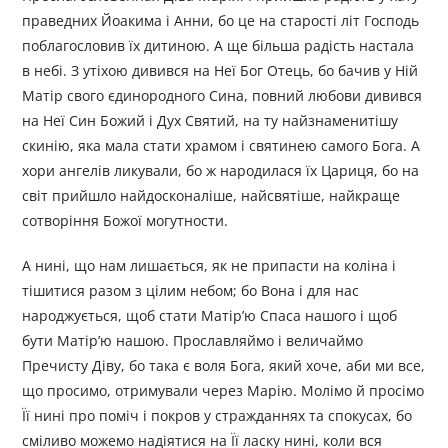
праведних Йоакима і Анни, бо це на старості літ Господь
поблагословив їх дитиною. А ще більша радість настала
в небі. З утіхою дивився на Неї Бог Отець, бо бачив у Ній
Матір свого єдинородного Сина, повний любови дивився
на Неї Син Божий і Дух Святий, на ту найзнаменитішу
скинію, яка мала стати храмом і святинею самого Бога. А
хори ангелів ликували, бо ж народилася їх Цариця, бо на
світ прийшло найдосконаліше, найсвятіше, найкраще
сотворіння Божої могутности.
А нині, що нам лишається, як не припасти на коліна і
тішитися разом з цілим небом; бо Вона і для нас
народжується, щоб стати Матір’ю Спаса нашого і щоб
бути Матір’ю нашою. Прославляймо і величаймо
Пречисту Діву, бо така є воля Бога, який хоче, аби ми все,
що просимо, отримували через Марію. Молімо й просімо
Її нині про поміч і покров у стражданнях та спокусах, бо
сміливо можемо надіятися на Її ласку нині, коли вся