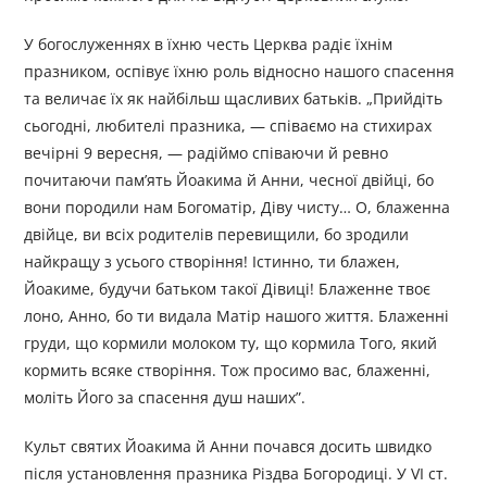
У богослуженнях в їхню честь Церква радіє їхнім
празником, оспівує їхню роль відносно нашого спасення
та величає їх як найбільш щасливих батьків. „Прийдіть
сьогодні, любителі празника, — співаємо на стихирах
вечірні 9 вересня, — радіймо співаючи й ревно
почитаючи пам’ять Йоакима й Анни, чесної двійці, бо
вони породили нам Богоматір, Діву чисту… О, блаженна
двійце, ви всіх родителів перевищили, бо зродили
найкращу з усього створіння! Істинно, ти блажен,
Йоакиме, будучи батьком такої Дівиці! Блаженне твоє
лоно, Анно, бо ти видала Матір нашого життя. Блаженні
груди, що кормили молоком ту, що кормила Того, який
кормить всяке створіння. Тож просимо вас, блаженні,
моліть Його за спасення душ наших”.
Культ святих Йоакима й Анни почався досить швидко
після установлення празника Різдва Богородиці. У VI ст.