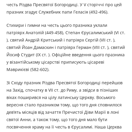
честь Різдва Пресвятої Богородиці. У V сторіччі про цей
празник згадує Служебник папи Геласія (492-496).
Стихири і гимни на честь цього празника уклали
патріярх Анатолій (449-458), Степан Єрусалимський (VI ст.
), святий Андрій Критський і патріярх Сергій (VII ст. ),
святий Йоан Дамаскин і патріярх Герман (VIII ст. ), святий
Йосиф Студит (IX ст. ). Офіційне введення цього празника
у візантійському цісарстві приписують цісареві
Маврикієві (582-602).
Зі Сходу празник Різдва Пресвятої Богородиці перейшов
на Захід, спочатку в VII ст. до Риму, а звідси в пізніших
віках поширився на цілу латинську Церкву. Восьмого
вересня стало празником тому, що того дня сповнилося
дев’ять місяців від зачаття Пречистої Діви Марії в лоні
святої Анни, а також тому, що того дня мало бути
посвячення храму на її честь в Єрусалимі. Наша Церква