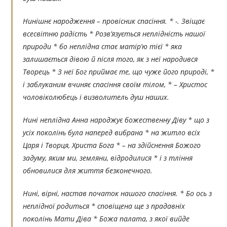
Нинішнє народження – провісник спасіння. * -. Звіщає
всесвітню радість * Розв’язується неплідність нашої
природи * бо неплідна стає матір’ю тієї * яка
залишається дівою й після того, як з неї народився
Творець * З неї Бог приймає те, що чуже його природі, *
і заблуканим вчиняє спасіння своїм тілом, * – Христос
чоловіколюбець і визволитель душ наших.
Нині неплідна Анна народжує божественну Діву * що з
усіх поколінь була наперед вибрана * на житло всіх
Царя і Творця, Христа Бога * – на здійснення Божого
задуму, яким ми, земляни, відродилися * і з тління
обновилися для життя безконечного.
Нині, вірні, настав початок нашого спасіння. * Бо ось з
неплідної родиться * сповіщена ще з прадавніх
поколінь Мати Діва * Божа палата, з якої вийде