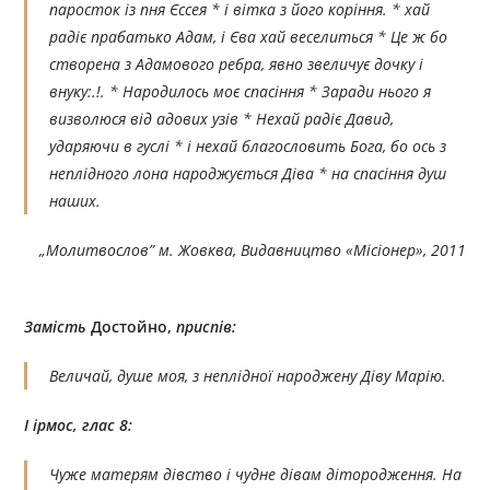
паросток із пня Єссея * і вітка з його коріння. * хай
радіє прабатько Адам, і Єва хай веселиться * Це ж бо
створена з Адамового ребра, явно звеличує дочку і
внуку:.!. * Народилось моє спасіння * Заради нього я
визволюся від адових узів * Нехай радіє Давид,
ударяючи в гуслі * і нехай благословить Бога, бо ось з
неплідного лона народжується Діва * на спасіння душ
наших.
„
Молитвослов”
м. Жовква, Видавництво «
Місіонер», 2011
Замість
Достойно,
приспів:
Величай, душе моя, з неплідної народжену Діву Марію.
І ірмос, глас 8:
Чуже матерям дівство і чудне дівам дітородження. На