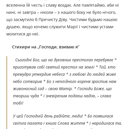
вселенна Їй честь і славу воздає. Але пам’ятаймо, аби ні
нині, ні завтра – ніколи – з нашого боку не було нічого,
що засмутило б Пречисту Діву. Чистими будьмо нашою
душею, якщо хочемо служити Марії і чистими устами
молитися до неї.
Стихири на
„
Господи, взиваю я
”
Сьогодні Бог, що на духовних престолах перебуває *
приготував собі святий престол на землі * Той, хто
премудро утвердив небеса * з любові до людей живе
небо сотворив * Бо з неплідного кореня зростив нам
живоносний сад – свою Матір. * Господи Боже, що
твориш чуда * і зневіреним подаєш надію, – слава
тобі!
У цей Господній день радійте, люди! * Бо появилася
світла палата і книга Слова життя * і народилася та,