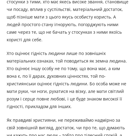
стосунки з тими, хто має якесь високе звання, становище
чи посаду, вплив у суспільстві, матеріальний достаток,
щоб пізніше мати з цього якусь особисту користь. А
людей простого стану ігнорують, погорджують ними
саме через те, що не бачать у стосунках з ними якоїсь
користі для себе.
Хто оцінює гідність людини лише по зовнішніх
матеріальних ознаках, той поводиться як земна людина.
Хто оцінює іншу особу не по тому, що вона має, а ким
вона є, по її дарах, духовних цінностях, той по-
християнськи оцінює гідність людини. Бо особа може не
мати руки, чи ноги, рухатися на візку, але мати світлий
розум і серце повне любові, і це буде знаком високої її
гідності, прикладом для інших.
Як правдиві християни, не переживаймо надмірно за
свій зовнішній вигляд, достаток, чи про те, що думають
чи кажуть про нас люди – тобто про тілесний спокій, а