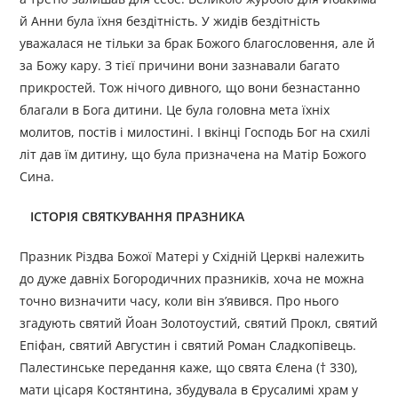
й Анни була їхня бездітність. У жидів бездітність
уважалася не тільки за брак Божого благословення, але й
за Божу кару. З тієї причини вони зазнавали багато
прикростей. Тож нічого дивного, що вони безнастанно
благали в Бога дитини. Це була головна мета їхніх
молитов, постів і милостині. І вкінці Господь Бог на схилі
літ дав їм дитину, що була призначена на Матір Божого
Сина.
ІСТОРІЯ СВЯТКУВАННЯ ПРАЗНИКА
Празник Різдва Божої Матері у Східній Церкві належить
до дуже давніх Богородичних празників, хоча не можна
точно визначити часу, коли він з’явився. Про нього
згадують святий Йоан Золотоустий, святий Прокл, святий
Епіфан, святий Августин і святий Роман Сладкопівець.
Палестинське передання каже, що свята Єлена († 330),
мати цісаря Костянтина, збудувала в Єрусалимі храм у