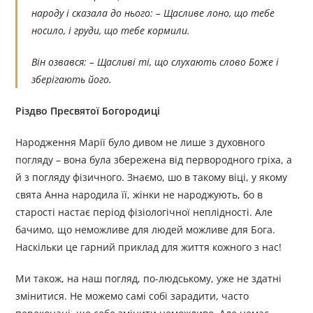
народу і сказала до нього: – Щасливе лоно, що тебе
носило, і груди, що тебе кормили.
Він озвався: – Щасливі ті, що слухають слово Боже і
зберігають його.
Різдво Пресвятої Богородиці
Народження Марії було дивом не лише з духовного
погляду – вона була збережена від первородного гріха, а
й з погляду фізичного. Знаємо, шо в такому віці, у якому
свята Анна народила її, жінки не народжують, бо в
старості настає період фізіологічної неплідності. Але
бачимо, що неможливе для людей можливе для Бога.
Наскільки це гарний приклад для життя кожного з нас!
Ми також, на наш погляд, по-людському, уже не здатні
змінитися. Не можемо самі собі зарадити, часто