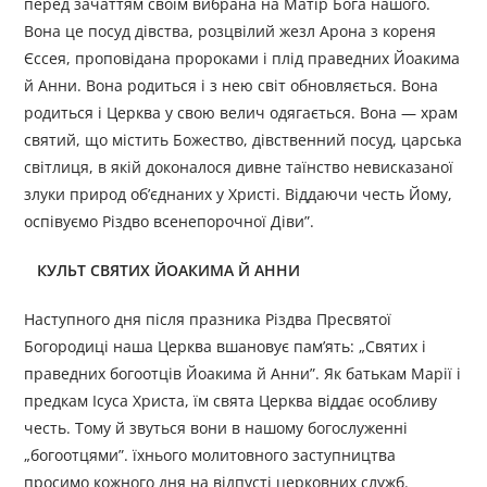
перед зачаттям своїм вибрана на Матір Бога нашого.
Вона це посуд дівства, розцвілий жезл Арона з кореня
Єссея, проповідана пророками і плід праведних Йоакима
й Анни. Вона родиться і з нею світ обновляється. Вона
родиться і Церква у свою велич одягається. Вона — храм
святий, що містить Божество, дівственний посуд, царська
світлиця, в якій доконалося дивне таїнство невисказаної
злуки природ об’єднаних у Христі. Віддаючи честь Йому,
оспівуємо Різдво всенепорочної Діви”.
КУЛЬТ СВЯТИХ ЙОАКИМА Й АННИ
Наступного дня після празника Різдва Пресвятої
Богородиці наша Церква вшановує пам’ять: „Святих і
праведних богоотців Йоакима й Анни”. Як батькам Марії і
предкам Ісуса Христа, їм свята Церква віддає особливу
честь. Тому й звуться вони в нашому богослуженні
„богоотцями”. їхнього молитовного заступництва
просимо кожного дня на відпусті церковних служб.