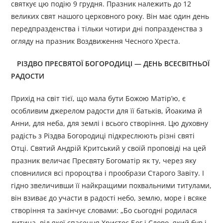
святкує цю подію 9 грудня. Празник належить до 12
великих свят нашого церковного року. Він має один день
передпразденства і тільки чотири дні попразденства з
огляду на празник Воздвиження Чесного Хреста.
РІЗДВО ПРЕСВЯТОЇ БОГОРОДИЦІ — ДЕНЬ ВСЕСВІТНЬОЇ
РАДОСТИ
Прихід на світ тієї, що мала бути Божою Матір’ю, є
особливим джерелом радости для її батьків, Йоакима й
Анни, для неба, для землі і всього створіння. Цю духовну
радість з Різдва Богородиці підкреслюють різні святі
Отці. Святий Андрій Критський у своїй проповіді на цей
празник величає Пресвяту Богоматір як ту, через яку
сповнилися всі пророцтва і прообрази Старого Завіту. І
гідно звеличивши її найкращими похвальними титулами,
він взиває до участи в радості небо, землю, море і всяке
створіння та закінчує словами: „Бо сьогодні родилася
дитина, від якої спасення Христос Бог і Слово, який був і