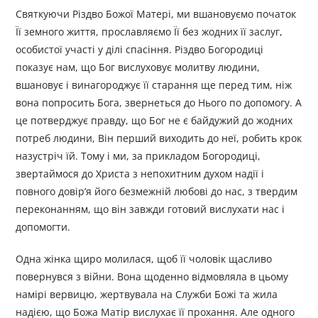
Святкуючи Різдво Божої Матері, ми вшановуємо початок
Її земного життя, прославляємо Її без жодних її заслуг,
особистої участі у ділі спасіння. Різдво Богородиці
показує нам, що Бог вислуховує молитву людини,
вшановує і винагороджує її старання ще перед тим, ніж
вона попросить Бога, звернеться до Нього по допомогу. А
це потверджує правду, що Бог не є байдужий до жодних
потреб людини, Він перший виходить до неї, робить крок
назустріч їй. Тому і ми, за прикладом Богородиці,
звертаймося до Христа з непохитним духом надії і
повного довір’я його безмежній любові до нас, з твердим
переконанням, що він завжди готовий вислухати нас і
допомогти.
Одна жінка щиро молилася, щоб її чоловік щасливо
повернувся з війни. Вона щоденно відмовляла в цьому
намірі вервицю, жертвувала на Служби Божі та жила
надією, що Божа Матір вислухає її прохання. Але одного