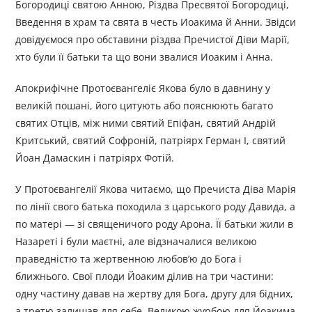
Богородиці святою Анною, Різдва Пресвятої Богородиці,
Введення в храм та свята в честь Иоакима й Анни. Звідси
довідуємося про обставини різдва Пречистої Діви Марії,
хто були її батьки та що вони звалися Иоаким і Анна.
Апокрифічне Протоєвангеліє Якова було в давнину у
великій пошані, його цитують або пояснюють багато
святих Отців, між ними святий Епіфан, святий Андрій
Критський, святий Софроній, патріярх Герман І, святий
Йоан Дамаскин і патріярх Фотій.
У Протоєвангелії Якова читаємо, що Пречиста Діва Марія
по лінії свого батька походила з царського роду Давида, а
по матері — зі священичого роду Арона. Її батьки жили в
Назареті і були маєтні, але відзначалися великою
праведністю та жертвенною любов’ю до Бога і
ближнього. Свої плоди Йоаким ділив на три частини:
одну частину давав на жертву для Бога, другу для бідних,
а третю залишав для себе. Великою журбою для Йоакима