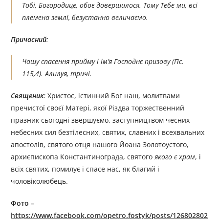
Тобі, Богородице, обоє довершилося. Тому Тебе ми, всі
племена землі, безустанно величаємо.
Причасний
:
Чашу спасення прийму і ім’я Господнє призову
(Пс.
115,4).
Алилуя,
тричі.
Священик:
Христос, істинний Бог наш, молитвами
пречистої своєї Матері, якої Різдва торжественний
празник сьогодні звершуємо, заступництвом чесних
небесних сил безтілесних, святих, славних і всехвальних
апостолів, святого отця нашого Йоана Золотоустого,
архиєпископа Константинограда, святого
якого є храм
, і
всіх святих, помилує і спасе нас, як благий і
чоловіколюбець.
Фото –
https://www.facebook.com/opetro.fostyk/posts/126802802