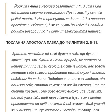
Йоаким і Анна з неслави бездітности * і Адам і Єва
від тління смерти визволилися, Пречиста, * у святім
різдві твоїм. * Його празнують люди твої, * з провини
прогрішень ізбавлені, * як кличуть до Тебе: * Неплідна
родить Богородицю * і кормительку життя нашого.
ПОСЛАННЯ АПОСТОЛА ПАВЛА ДО ФИЛИП’ЯН 2, 5-11.
Браття, плекайте ті самі думки в собі, що були в
Христі Ісусі. Він, бувши в Божій природі, не вважав за
непорушний привілей свою рівність із Богом, але зовсім
зменшив себе самого, прийнявши вигляд слуги і ставши
подібним до людини. Подобою явившися як людина, він
понизив себе, ставши слухняним аж до смерти, і то то
смерти хресної. Тому його возніс високо дав йому ім’я,
що над усяке ім’я, щоб перед іменем Ісуса всяке коліно
приклонялося на небі, на землі й під землею, бщб усякий
язик визнав, що Ісус Христос – Господь на славу Бога