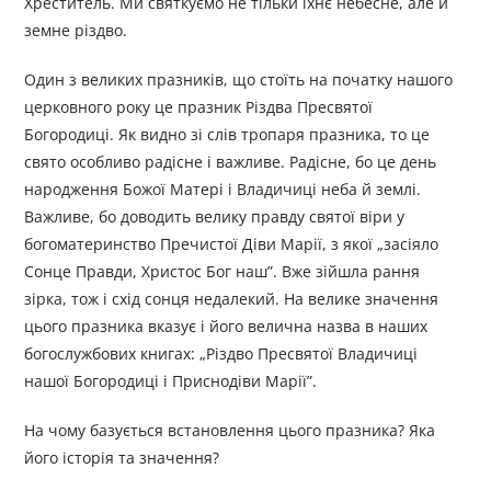
Хреститель. Ми святкуємо не тільки їхнє небесне, але й
земне різдво.
Один з великих празників, що стоїть на початку нашого
церковного року це празник Різдва Пресвятої
Богородиці. Як видно зі слів тропаря празника, то це
свято особливо радісне і важливе. Радісне, бо це день
народження Божої Матері і Владичиці неба й землі.
Важливе, бо доводить велику правду святої віри у
богоматеринство Пречистої Діви Марії, з якої „засіяло
Сонце Правди, Христос Бог наш”. Вже зійшла рання
зірка, тож і схід сонця недалекий. На велике значення
цього празника вказує і його велична назва в наших
богослужбових книгах: „Різдво Пресвятої Владичиці
нашої Богородиці і Приснодіви Марії”.
На чому базується встановлення цього празника? Яка
його історія та значення?