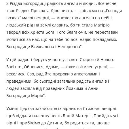
З Різдва Богородиці радіють ангели й люди: „Всечесне
твоє Різдво, Пресвята Діво чиста, — співаємо на „Господи
возвах” малої вечірні, — множество ангелів на небі і
людський рід на землі славить, бо ти стала Матір’ю
Творця всіх Христа Бога. Того благаючи, не переставай
молитися за нас, що на тебе по Бозі надію покладаємо,
Богородице Всехвальна і Непорочна”.
У цій радості беруть участь усі святі Старого й Нового
Завітів: „Обновися, Адаме, — каже світилен утрені, —
веселися, Єво, радійте пророки з апостолами і
праведними, бо сьогодні загальна радість ангелів і
людей засіяла від праведних Йоакима й Анни:
Богородиця Марія”.
Укінці Церква закликає всіх вірних на Стиховні вечірні,
щоб віддали належну честь Божій Матері: „Прийдіть усі
вірні і прибіжімо до Дитини, бо родиться та, що ще