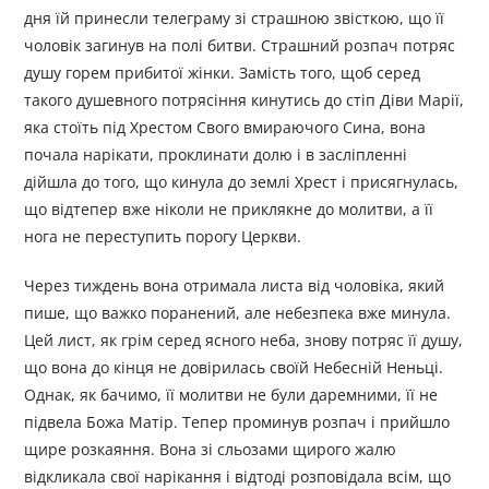
дня їй принесли телеграму зі страшною звісткою, що її
чоловік загинув на полі битви. Страшний розпач потряс
душу горем прибитої жінки. Замість того, щоб серед
такого душевного потрясіння кинутись до стіп Діви Марії,
яка стоїть під Хрестом Свого вмираючого Сина, вона
почала нарікати, проклинати долю і в засліпленні
дійшла до того, що кинула до землі Хрест і присягнулась,
що відтепер вже ніколи не приклякне до молитви, а її
нога не переступить порогу Церкви.
Через тиждень вона отримала листа від чоловіка, який
пише, що важко поранений, але небезпека вже минула.
Цей лист, як грім серед ясного неба, знову потряс її душу,
що вона до кінця не довірилась своїй Небесній Неньці.
Однак, як бачимо, її молитви не були даремними, її не
підвела Божа Матір. Тепер проминув розпач і прийшло
щире розкаяння. Вона зі сльозами щирого жалю
відкликала свої нарікання і відтоді розповідала всім, що