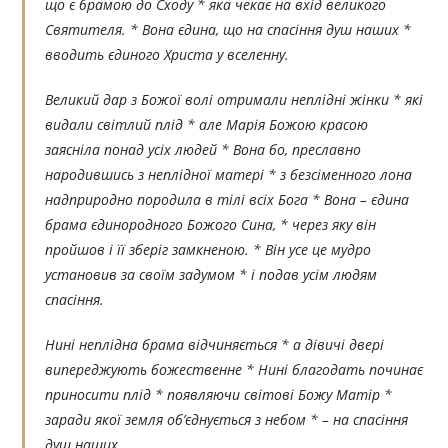
що є брамою до Сходу * яка чекає на вхід великого
Святителя. * Вона єдина, що на спасіння душ наших *
вводить єдиного Христа у вселенну.
Великий дар з Божої волі отримали неплідні жінки * які
видали світлий плід * але Марія Божою красою
заясніла понад усіх людей * Вона бо, преславно
народившись з неплідної матері * з безсіменного лона
надприродно породила в тілі всіх Бога * Вона – єдина
брама єдинородного Божого Сина, * через яку він
пройшов і її зберіг замкненою. * Він усе це мудро
установив за своїм задумом * і подав усім людям
спасіння.
Нині неплідна брама відчиняється * а дівичі двері
випереджують божественне * Нині благодать починає
приносити плід * появляючи світові Божу Матір *
заради якої земля об’єднується з небом * – на спасіння
душ наших.