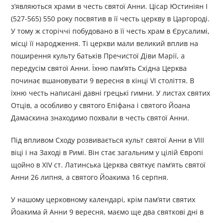
з’являються храми в честь святої Анни. Цісар Юстиніян І
(527-565) 550 року посвятив в її честь церкву в Царгороді.
У тому ж сторіччі побудовано в її честь храм в Єрусалимі,
місці її народження. Ті церкви мали великий вплив на
поширення культу батьків Пречистої Діви Марії, а
передусім святої Анни. Їхню пам’ять Східна Церква
починає вшановувати 9 вересня в кінці VI століття. В
їхню честь написані давні грецькі гимни. У листах святих
Отців, а особливо у святого Епіфана і святого Йоана
Дамаскина знаходимо похвали в честь святої Анни.
Під впливом Сходу розвивається культ святої Анни в VIII
віці і на Заході в Римі. Він стає загальним у цілій Європі
щойно в XIV ст. Латинська Церква святкує пам’ять святої
Анни 26 липня, а святого Йоакима 16 серпня.
У нашому церковному календарі, крім пам’яти святих
Йоакима й Анни 9 вересня, маємо ще два святкові дні в