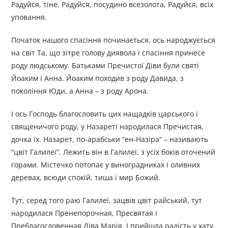
Радуйся, тіне, Радуйся, посудино всезолота, Радуйся, всіх
уповання.
Початок нашого спасіння починається, ось народжується
на світ Та, що зітре голову диявола і спасіння принесе
роду людському. Батьками Пречистої Діви були святі
Йоаким і Анна. Йоаким походив з роду Давида, з
покоління Юди, а Анна – з роду Арона.
І ось Господь благословить цих нащадків царського і
священичого роду, у Назареті народилася Пречистая,
дочка їх. Назарет, по-арабськи “ен-Назіра” – називають
“цвіт Галилеї”. Лежить він в Галилеї, з усіх боків оточений
горами. Містечко потопає у виноградниках і оливних
деревах, всюди спокій, тиша і мир Божий.
Тут, серед того раю Галилеї, зацвів цвіт райський, тут
народилася Пренепорочная, Пресвятая і
Преблагословенная Діва Марія. І прийшла радість у хату