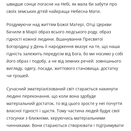
швидше сонце погасне на Небі, як мала би забути про
своїх земських дітей найкраща Небесна Мати.
Роздумуючи над життям Божої Матері, Отці Церкви
бачили в Марії образ всього людського роду, образ
гідності кожної людини. Вшанування Пресвятої
Богородиці у День її народження вказує на те, що наша
гідність залежить передусім від Бога, бо ми носимо у собі
його образ і подобу, а не від земних речей: зовнішнього
вигляду, одягу, посади, життєвого становища, достатку
чи грошей.
Сучасний зматеріалізований світ старається накинути
людині переконання, що коли вона здобуде
матеріальний достаток, то від цього зросте у неї почуття
власної гідності і щастя. Тому частина людей будує свої
стосунки з ближніми, керуючись матеріальними
чинниками. Вони стараються створювати і підтримувати