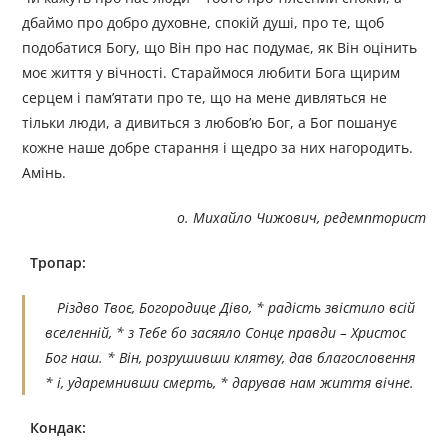
дбаймо про добро духовне, спокій душі, про те, щоб
подобатися Богу, що Він про нас подумає, як Він оцінить
моє життя у вічності. Стараймося любити Бога щирим
серцем і пам’ятати про те, що на мене дивляться не
тільки люди, а дивиться з любов’ю Бог, а Бог пошанує
кожне наше добре старання і щедро за них нагородить.
Амінь.
о. Михайло Чижович, редемпторист
Тропар:
Різдво Твоє, Богородице Діво, * радість звістило всій
вселенній, * з Тебе бо засяяло Сонце правди – Христос
Бог наш. * Він, розрушивши клятву, дав благословення
* і, ударемнивши смерть, * дарував нам життя вічне.
Кондак: