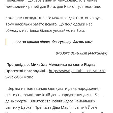
переконані, що себе змінити неможливо. Але немає
неможливих речей для Бога, для Нього – усе можливе.
Каже нам Господь, що все можливе для того, хто вірує.
Тому наскільки багато всього, що по-людськи нас
обмежує, настільки більше уповаймо на Бога.
І
Бог за нашою вірою, без сумніву, дасть нам!
Владика Венедикт (Алексійчук)
Проповідь о. Михайла Мельника на свято Різдва
Пресвятої Богородиці –
https://www.youtube.com/watch?
v=9b-SO5FMdho
Церква не має звичаю святкувати день народження
святих на землі, але їхній день народження для неба —
день смерти. Виняток становлять двоє найбільших
святих у Церкві: Пречиста Діва Марія і святий Йоан