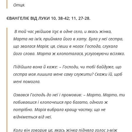
Отця.
ЄВАНГЕЛІЄ ВІД ЛУКИ 10, 38-42; 11, 27-28.
В той час увійшов Ісус в одне село, и якась жінка,
Марта на ім’я, прийняла його в хату. Була у неї сестра,
що звалася Марія; ця, сівши в ногах Господа, слухала
його слова. Марта ж клопоталася, услуговуючи всіляко.
Підійшла вона й каже: – Господи, чи тобі байдуже, що
сестра моя лишила мене саму служити? Скажи їй, щоб
мені помогла.
Озвався Господь до неї і промовив: – Марто, Марто, ти
побиваєшся і клопочешся про багато, одного ж
потрібно. Марія вибрала кращу частку, що не
відніметься від неї.
Коли він говорив це, якась жінка підняла голос з-між