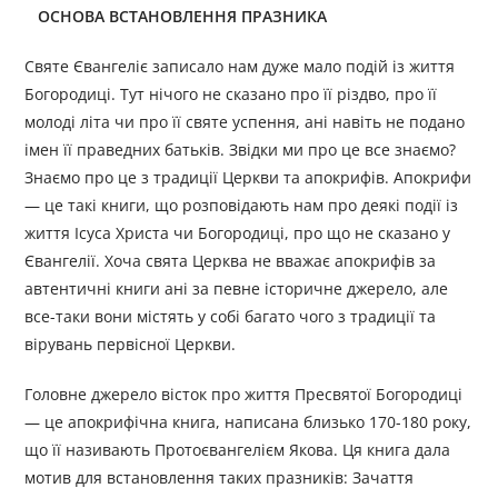
ОСНОВА ВСТАНОВЛЕННЯ ПРАЗНИКА
Святе Євангеліє записало нам дуже мало подій із життя
Богородиці. Тут нічого не сказано про її різдво, про її
молоді літа чи про її святе успення, ані навіть не подано
імен її праведних батьків. Звідки ми про це все знаємо?
Знаємо про це з традиції Церкви та апокрифів. Апокрифи
— це такі книги, що розповідають нам про деякі події із
життя Ісуса Христа чи Богородиці, про що не сказано у
Євангелії. Хоча свята Церква не вважає апокрифів за
автентичні книги ані за певне історичне джерело, але
все-таки вони містять у собі багато чого з традиції та
вірувань первісної Церкви.
Головне джерело вісток про життя Пресвятої Богородиці
— це апокрифічна книга, написана близько 170-180 року,
що її називають Протоєвангелієм Якова. Ця книга дала
мотив для встановлення таких празників: Зачаття