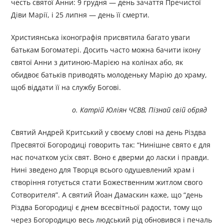
честь святої Анни: 9 грудня — день зачаття Пречистої
Діви Марії, і 25 липня — день її смерти.
Християнська іконографія присвятила багато уваги
батькам Богоматері. Досить часто можна бачити ікону
святої Анни з дитиною-Марією на колінах або, як
обидвоє батьків приводять молоденьку Марію до храму,
щоб віддати її на службу Богові.
o
. Катрій Юліян ЧСВВ, Пізнай свій обряд
Святий Андрей Критський у своєму слові на день Різдва
Пресвятої Богородиці говорить так: “Нинішне свято є для
нас початком усіх свят. Воно є дверми до ласки і правди.
Нині зведено для Творця всього одушевлений храм і
створіння готується стати Божественним житлом свого
Сотворителя”. А святий Йоан Дамаскин каже, що “день
Різдва Богородиці є днем всесвітньої радости, тому що
через Богородицю весь людський рід обновився і печаль