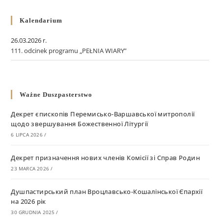
Kalendarium
26.03.2026 r.
111. odcinek programu „PEŁNIA WIARY”
Ważne Duszpasterstwo
Декрет єпископів Перемисько-Варшавської митрополії
щодо звершування Божественної Літургії
6 LIPCA 2026
/
Декрет призначення нових членів Комісії зі Справ Родин
23 MARCA 2026
/
Душпастирський план Вроцлавсько-Кошалінської Єпархії
на 2026 рік
30 GRUDNIA 2025
/