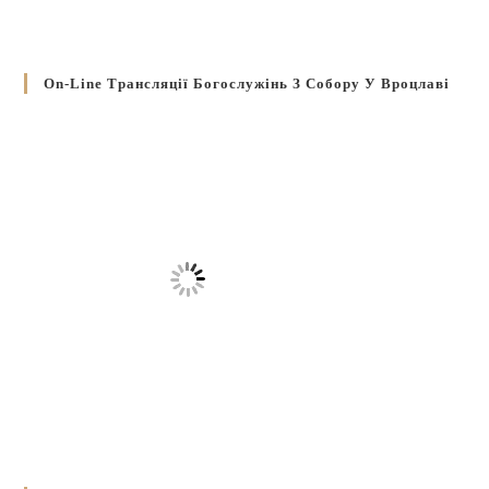
On-Line Трансляції Богослужінь З Собору У Вроцлаві