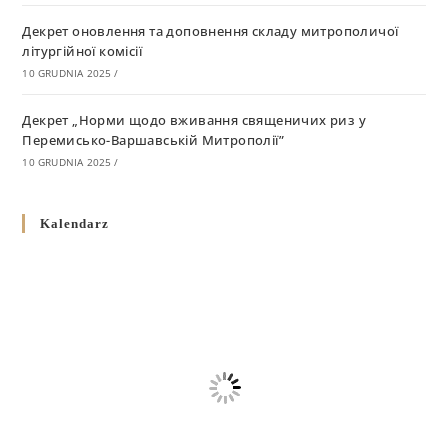
Декрет оновлення та доповнення складу митрополичої
літургійної комісії
10 GRUDNIA 2025
/
Декрет „Норми щодо вживання священичих риз у
Перемисько-Варшавській Митрополії”
10 GRUDNIA 2025
/
Декрет про відзначення Великодня і всіх рухомих свят за
Kalendarz
григоріанським календарем
10 GRUDNIA 2025
/
Декрет проголошення та оприлюдення постанов Синоду
Єпископів УГКЦ як зобов’язуючі на території
Вроцлавсько-Кошалінської Єпархії
5 LISTOPADA 2025
/
Душпастирський план Вроцлавсько-Кошалінської єпархії
на 2025 рік