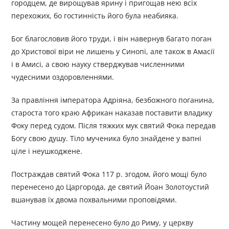
городцем, де вирощував ярину і пригощав нею всіх
перехожих, бо гостинність його була неабияка.
Бог благословив його труди, і він навернув багато поган
до Христової віри не лишень у Синопі, але також в Амасії
і в Амисі, а свою науку стверджував численними
чудесними оздоровленнями.
За правління імператора Адріяна, безбожного поганина,
староста того краю Африкан наказав поставити владику
Фоку перед судом. Після тяжких мук святий Фока передав
Богу свою душу. Тіло мученика було знайдене у вапні
ціле і неушкоджене.
Постраждав святий Фока 117 р. згодом, його мощі було
перенесено до Царгорода, де святий Йоан Золотоустий
вшанував їх двома похвальними проповідями.
Частину мощей перенесено було до Риму, у церкву