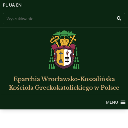
PL
UA
EN
Eparchia Wrocławsko-Koszalińska
Kościoła Greckokatolickiego w Polsce
MENU