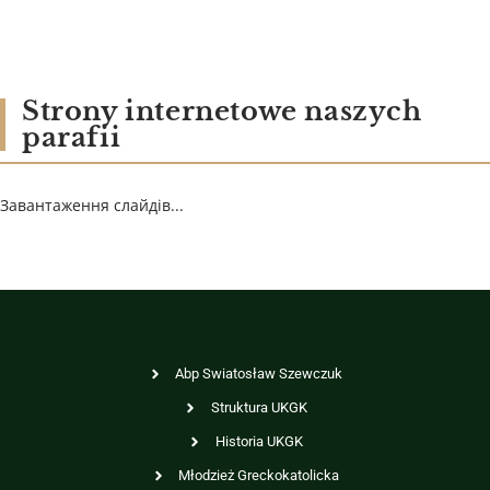
Strony internetowe naszych
parafii
Завантаження слайдів...
Abp Swiatosław Szewczuk
Struktura UKGK
Historia UKGK
Młodzież Greckokatolicka