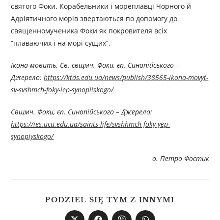
святого Фоки. Корабельники і мореплавці Чорного й
Адріятичного морів звертаються по допомогу до
священномученика Фоки як покровителя всіх
“плаваючих і на морі сущих”.
Ікона мовить. Св. свщмч. Фоки, єп. Синопійського –
Джерелo:
https://ktds.edu.ua/news/publish/38565-ikona-movyt-
sv-svshmch-foky-iep-synopiiskogo/
Свщмч. Фоки, єп. Синопійського – Джерелo:
https://ies.ucu.edu.ua/saints-life/svshhmch-foky-yep-
synopiyskogo/
о. Петро Фостик
PODZIEL SIĘ TYM Z INNYMI