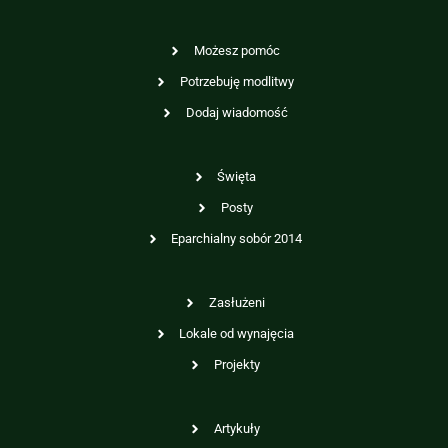
Możesz pomóc
Potrzebuję modlitwy
Dodaj wiadomość
Święta
Posty
Eparchialny sobór 2014
Zasłużeni
Lokale od wynajęcia
Projekty
Artykuły