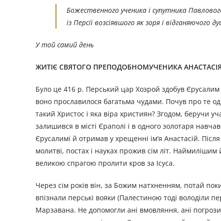
Божественного ученика і супутника Павлового
із Персії возсіявшого як зоря і відганяючого д
У той самий день
ЖИТІЄ СВЯТОГО ПРЕПОДОБНОМУЧЕНИКА АНАСТАСІЯ
Було це 416 р. Перський цар Хозрой здобув Єрусалим і
воно прославилося багатьма чудами. Почув про те оди
такий Христос і яка віра християн? Згодом, беручи учас
залишився в місті Єраполі і в одного золотаря навчав
Єрусалимі й отримав у хрещенні ім’я Анастасій. Післ
молитві, постах і науках прожив сім літ. Наймилішим 
великою спрагою пролити кров за Ісуса.
Через сім років він, за Божим натхненням, потай пок
впізнали перські вояки (Палестиною тоді володіли пер
Марзавана. Не допомогли ані вмовляння, ані погрози,