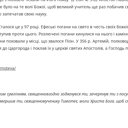
 було на те волі Божої, щоб великий учитель ще раз побачив с
ю запечатав свою науку.
ося це у 97 році. Ефеські погани на свято в честь своїх божкі
тупив проти цього. Розлючені погани кинулися на нього і камін
ни поховали у місці, що звалося Піон. У 356 р. Артемій, полков
до Царгорода і поклав їх у церкві святих Апостолів, а Господь 
tymoteya/
им сумлінням, священновгодно зодягнувся ти, зачерпнув ти з посу
й звершив ти, священномученику Тимотеє, моли Христа Бога, щоб с