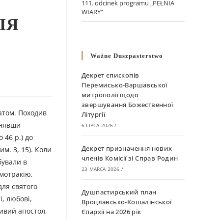
111. odcinek programu „PEŁNIA
WIARY”
ІЯ
Ważne Duszpasterstwo
Декрет єпископів
Перемисько-Варшавської
митрополії щодо
звершування Божественної
атом. Походив
Літургії
йнявши
6 LIPCA 2026
/
 46 р.) до
Декрет призначення нових
м. 3, 15). Коли
членів Комісії зі Справ Родин
бували в
23 MARCA 2026
/
амотракію,
для святого
Душпастирський план
і, любові,
Вроцлавсько-Кошалінської
дивий апостол,
Єпархії на 2026 рік