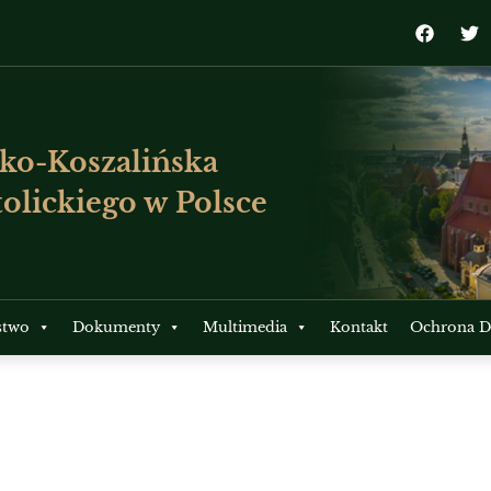
ko-Koszalińska
olickiego w Polsce
stwo
Dokumenty
Multimedia
Kontakt
Ochrona Dz