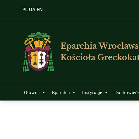
PL
UA
EN
Eparchia Wrocławs
Kościoła Greckokat
Główna
Eparchia
Instytucje
Duchowień