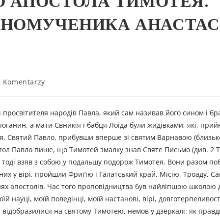
ГО АПОСТОЛА ТИМОТЕЯ.
БНОМУЧЕНИКА АНАСТАС
0 Komentarzy
 просвітителя народів Павла, який сам називав його сином і бр
в поганин, а мати Євникія і бабця Лоіда були жидівками, які, при
ея. Святий Павло, прибувши вперше зі святим Варнавою (близько
ол Павло пише, що Тимотей змалку знав Святе Письмо (див. 2 Ти
у, тоді взяв з собою у подальшу подорож Тимотея. Вони разом по
них у вірі, пройшли Фриґію і Галатський край, Місію, Троаду, С
ях апостолів. Час того проповідництва був найліпшою школою 
їй науці, моїй поведінці, моїй настанові, вірі, довготерпеливост
вла відобразилися на святому Тимотею, немов у дзеркалі: як прав