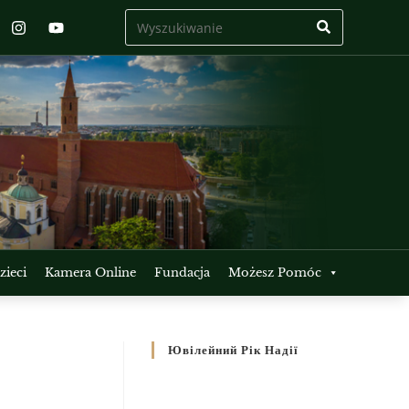
ieci
Kamera Online
Fundacja
Możesz Pomóc
Ювілейний Рік Надії