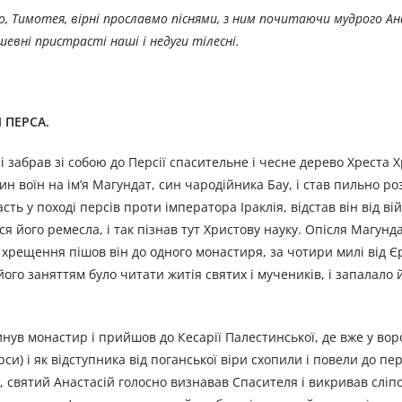
, Тимотея, вірні прославмо піснями, з ним почитаючи мудрого Ан
ушевні пристрасті наші і недуги тілесні.
 ПЕРСА
.
 забрав зі собою до Персії спасительне і чесне дерево Хреста Х
н воїн на ім’я Магундат, син чародійника Бау, і став пильно ро
ть у поході персів проти імператора Іраклія, відстав він від вій
ся його ремесла, і так пізнав тут Христову науку. Опісля Магунд
я хрещення пішов він до одного монастиря, за чотири милі від Є
його заняттям було читати житія святих і мучеників, і запалало 
инув монастир і прийшов до Кесарії Палестинської, де вже у вор
си) і як відступника від поганської віри схопили і повели до пе
 святий Анастасій голосно визнавав Спасителя і викривав сліпо