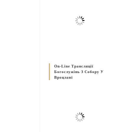
On-Line Трансляції
Богослужінь З Собору У
Вроцлаві