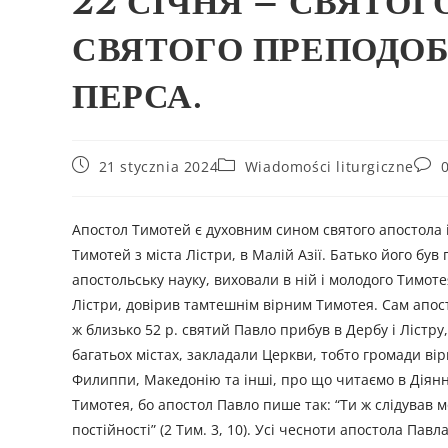
22 СІЧНЯ – СВЯТО
СВЯТОГО ПРЕПОДО
ПЕРСА.
21 stycznia 2024
Wiadomości liturgiczne
Апостол Тимотей є духовним сином святого апостола і
Тимотей з міста Лістри, в Малій Азії. Батько його бу
апостольську науку, виховали в ній і молодого Тимот
Лістри, довірив тамтешнім вірним Тимотея. Сам апост
ж близько 52 р. святий Павло прибув в Дербу і Лістр
багатьох містах, закладали Церкви, тобто громади вір
Филиппи, Македонію та інші, про що читаємо в Діянн
Тимотея, бо апостол Павло пише так: “Ти ж слідував мо
постійності” (2 Тим. 3, 10). Усі чесноти апостола Па