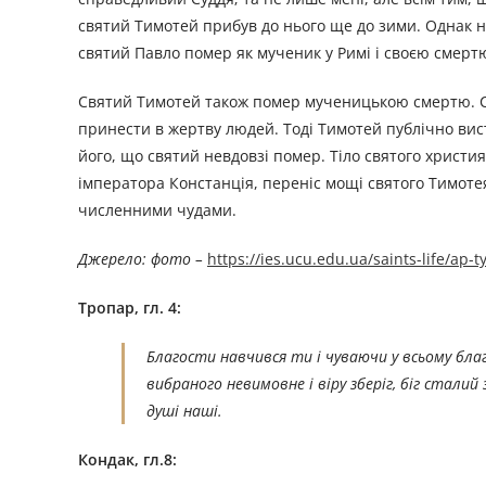
святий Тимотей прибув до нього ще до зими. Однак не
святий Павло помер як мученик у Римі і своєю смерт
Святий Тимотей також помер мученицькою смертю. Стал
принести в жертву людей. Тоді Тимотей публічно вис
його, що святий невдовзі помер. Тіло святого христия
імператора Констанція, переніс мощі святого Тимотея 
численними чудами.
Джерелo: фото –
https://ies.ucu.edu.ua/saints-life/ap-
Тропар, гл. 4:
Благости навчився ти і чуваючи у всьому благ
вибраного невимовне і віру зберіг, біг стали
душі наші.
Кондак, гл.8: