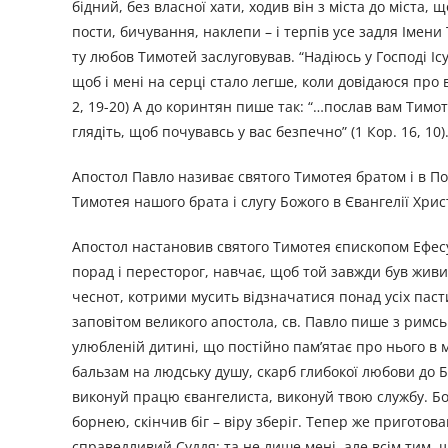
бідний, без власної хати, ходив він з міста до міста,
пости, бичування, наклепи – і терпів усе задля Імени 
ту любов Тимотей заслуговував. “Надіюсь у Господі Іс
щоб і мені на серці стало легше, коли довідаюся про 
2, 19-20) А до коринтян пише так: “…послав вам Тимотея
глядіть, щоб почувавсь у вас безпечно” (1 Кор. 16, 10)
Апостол Павло називає святого Тимотея братом і в Пос
Тимотея нашого брата і слугу Божого в Євангелії Христо
Апостол настановив святого Тимотея єпископом Ефесу
порад і пересторог, навчає, щоб той завжди був жив
чеснот, котрими мусить відзначатися понад усіх паст
заповітом великого апостола, св. Павло пише з римсько
улюбленій дитині, що постійно пам’ятає про нього в м
бальзам на людську душу, скарб глибокої любови до Бо
виконуй працю євангелиста, виконуй твою службу. Бо 
борнею, скінчив біг – віру зберіг. Тепер же приготов
справедливий Суддя; та не лише мені, але всім тим, щ