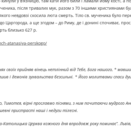
кинули у в’язницю, там кати його били і ламали йому кості, а по
мученика, після тривалих мук, разом з 70 іншими християнами б
 якого невдовзі скосила люта смерть. Тіло св. мученика було пе
 до Царгорода, а ще згодом – до Риму, де і донині спочиває, про
рть близько 627 р.
pmch-atanasiya-perskogo/
нях своїх прийняв вінець нетлінний від Тебе, Бога нашого, * мавши
ушив і демонів зухвальства безсильні. * Його молитвами спаси ду
, Тимотея, вірні прославмо піснями, з ним почитаючи мудрого Ан
ушевні пристрасті наші і недуги тілесні.
реко-Католицька Церква кожного дня впродовж року поминає”. Льві