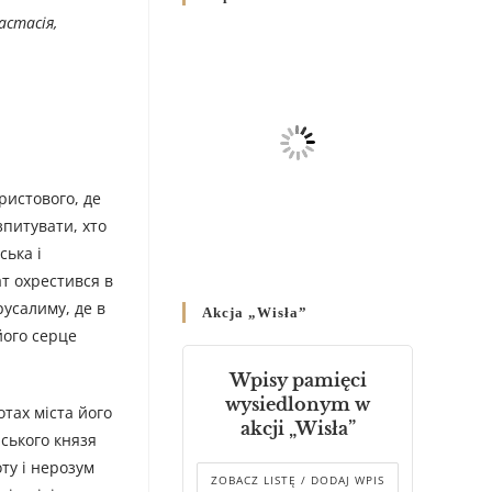
Родин
астасія,
4 GRUDNIA 2024
/
Декрет владики Володимира
про утворення Комісії до
Справ Молоді та встановленя
складу Катихитичної Комісії
18 PAŹDZIERNIKA 2024
/
ристового, де
зпитувати, хто
Декрет „Проголошення та
оприлюднення постанов
ська і
Синоду Єпископів УГКЦ,
ат охрестився в
який відбувся у Зарваниці, в
русалиму, де в
Akcja „Wisła”
днях 2-12 липня 2024 р.”
його серце
4 PAŹDZIERNIKA 2024
/
Wpisy pamięci
Декрет єпископів
wysiedlonym w
отах міста його
Перемисько-Варшавської
akcji „Wisła”
Митрополії стосовно
рського князя
звершування Божественної
ту і нерозум
літургії
ZOBACZ LISTĘ / DODAJ WPIS