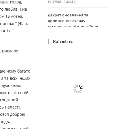
ницю, голод,
30 GRUDNIA 2025
/
го любив, і на
Декрет оновлення та
ром Тимотея,
доповнення складу
про вас” (Флп.
митрополичої літургійної
ає їх: “…
комісії
10 GRUDNIA 2025
/
Kalendarz
“…вислали
Декрет „Норми щодо
вживання священичих риз у
Перемисько-Варшавській
Митрополії”
дає йому багато
10 GRUDNIA 2025
/
и та всіх інших
я духовним
Декрет про відзначення
имотеєві, своїй
Великодня і всіх рухомих
огоцінний
свят за григоріанським
календарем
сь напасті,
10 GRUDNIA 2025
/
оровся доброю
подь,
Декрет проголошення та
о просить, щоб