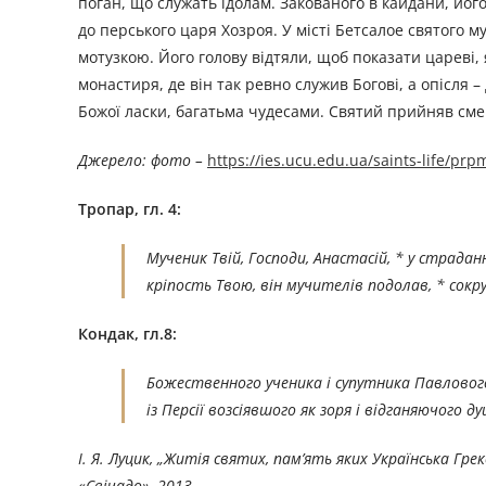
поган, що служать ідолам. Закованого в кайдани, його 
до перського царя Хозроя. У місті Бетсалое святого 
мотузкою. Його голову відтяли, щоб показати цареві,
монастиря, де він так ревно служив Богові, а опісля –
Божої ласки, багатьма чудесами. Святий прийняв сме
Джерелo: фото –
https://ies.ucu.edu.ua/saints-life/pr
Тропар, гл. 4:
Мученик Твій, Господи, Анастасій, * у страдан
кріпость Твою, він мучителів подолав, * сокр
Кондак, гл.8:
Божественного ученика і супутника Павлового
із Персії возсіявшого як зоря і відганяючого д
І. Я. Луцик, „Житія святих, пам’ять яких Українська Г
«Свічадо», 2013