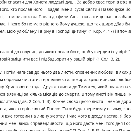
 щоби спасати для Христа людські душі. За добро своє терпів в’яз
Того, хто послав його, – задля Імени Ісуса! Святий Павло дуже йо
усі, – пише апостол Павло до филип’ян, – послати до вас незаба
вас. Нікого бо не маю рівного йому душею, що так щиро дбав би 
, мою улюблену і вірну в Господі дитину” (1 Кор. 4, 17) і впомин
.
ланні до солунян, до яких послав його, щоб утвердив їх у вірі: 
вій зміцнити вас і підбадьорити у вашій вірі” (1 Сол. 3, 2).
. Потім написав до нього два листи, сповнених любови, в яких 
им образом чистоти, терпеливости, покори, християнської любов
ир Христового стада. Другого листа до Тимотея, який вважаєтьс
ї в’язниці за кілька місяців до смерти. В тому листі він пише Т
олитвах (див. 2 Сол. 1, 3). Кожне слово цього листа – немов дор
га, якою горів святий Павло: “Ти ж будь тверезим у всьому, зно
я вже готовий на ливну жертву, і час мого відходу настав. Я б
аний мені вінок справедливости, що його дасть мені того дня Гос
о з любов’ю чекали на Його появу” (2 Сол. 4, 5-8). Апостол Павл