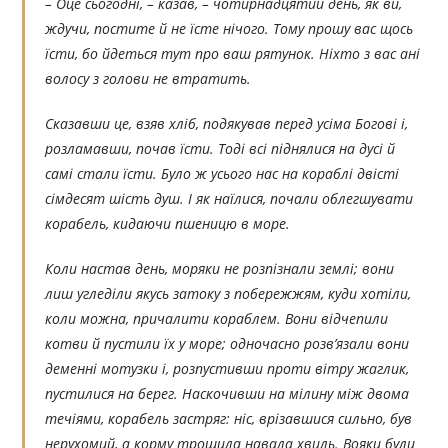
– Оце сьогодні, – казав, – чотирнадцятий день, як ви,
ждучи, постите й не їсте нічого. Тому прошу вас щось
їсти, бо йдеться тут про ваш рятунок. Ніхто з вас ані
волосу з голови не втратить.
Сказавши це, взяв хліб, подякував перед усіма Богові і,
розламавши, почав їсти. Тоді всі піднялися на дусі й
самі стали їсти. Було ж усього нас на кораблі двісті
сімдесят шість душ. І як наїлися, почали облегшувати
корабель, кидаючи пшеницю в море.
Коли настав день, моряки не розпізнали землі; вони
лиш угледіли якусь затоку з побережжям, куди хотіли,
коли можна, причалити кораблем. Вони відчепили
котви й пустили їх у море; одночасно розв’язали вони
деменні мотузки і, розпустивши проти вітру жаглик,
пустилися на берег. Наскочивши на мілину між двома
течіями, корабель застряг: ніс, врізавшися сильно, був
нерухомий, а корму трощила навала хвиль. Вояки були