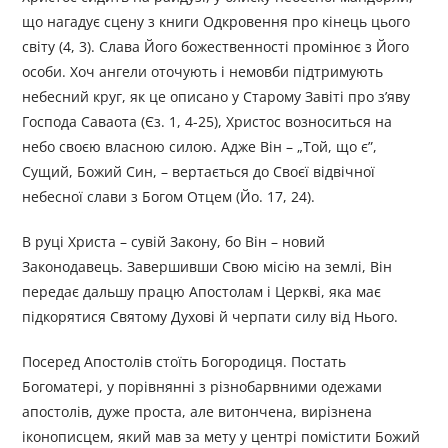
що нагадує сцену з книги Одкровення про кінець цього
світу (4, 3). Слава Його божественності промінює з Його
особи. Хоч ангели оточують і немовби підтримують
небесний круг, як це описано у Старому Завіті про з’яву
Господа Саваота (Єз. 1, 4-25), Христос возноситься на
небо своєю власною силою. Адже Він – „Той, що є”,
Сущий, Божий Син, – вертається до Своєї відвічної
небесної слави з Богом Отцем (Йо. 17, 24).
В руці Христа – сувій Закону, бо Він – новий
Законодавець. Завершивши Свою місію на землі, Він
передає дальшу працю Апостолам і Церкві, яка має
підкорятися Святому Духові й черпати силу від Нього.
Посеред Апостолів стоїть Богородиця. Постать
Богоматері, у порівнянні з різнобарвними одежами
апостолів, дуже проста, але витончена, вирізнена
іконописцем, який мав за мету у центрі помістити Божий