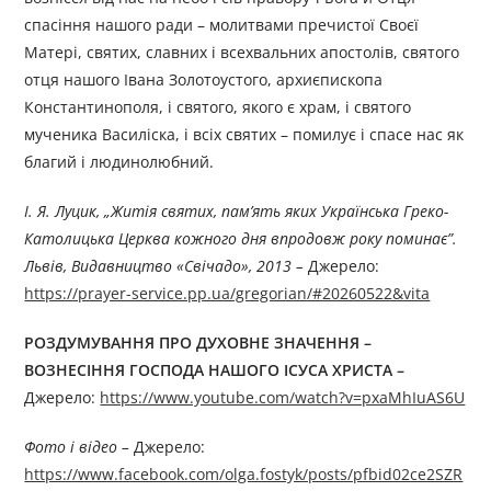
спасіння нашого ради – молитвами пречистої Своєї
Матері, святих, славних і всехвальних апостолів, святого
отця нашого Івана Золотоустого, архиєпископа
Константинополя, і святого, якого є храм, і святого
мученика Василіска, і всіх святих – помилує і спасе нас як
благий і людинолюбний.
І. Я. Луцик, „Житія святих, пам’ять яких Українська Греко-
Католицька Церква кожного дня впродовж року поминає”.
Львів, Видавництво «Свічадо», 2013 –
Джерелo:
https://prayer-service.pp.ua/gregorian/#20260522&vita
РОЗДУМУВАННЯ ПРО ДУХОВНЕ ЗНАЧЕННЯ –
ВОЗНЕСІННЯ ГОСПОДА НАШОГО ІСУСА ХРИСТА –
Джерелo:
https://www.youtube.com/watch?v=pxaMhIuAS6U
Фото і відео –
Джерелo:
https://www.facebook.com/olga.fostyk/posts/pfbid02ce2SZR