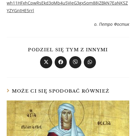
wh11HFxhCpwRsEkd3oMb4u5VieG3gxSqm88jZBkN7EaNKSZ
YZYGntHE5rrl
о. Петро Фостик
PODZIEL SIĘ TYM Z INNYMI
MOŻE CI SIĘ SPODOBAĆ RÓWNIEŻ