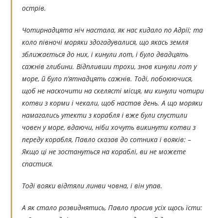
острів.
Чотирнадцята ніч настала, як нас кидало по Адрії; та
коло півночі моряки здогадувалися, що якась земля
зближається до них, і кинули лот, і було двадцять
сажнів глибини. Відпливши трохи, знов кинули лот у
море, й було п’ятнадцять сажнів. Тоді, побоюючися,
щоб не наскочити на скелясті місця, ми кинули чотири
котви з корми і чекали, щоб настав день. А що моряки
намагались утекти з корабля і вже були спустили
човен у море, вдаючи, ніби хочуть викинути котви з
переду корабля, Павло сказав до сотника і вояків: –
Якщо ці не зостануться на кораблі, ви не можете
спастися.
Тоді вояки відтяли линви човна, і він упав.
А як стало розвиднятись, Павло просив усіх щось їсти: