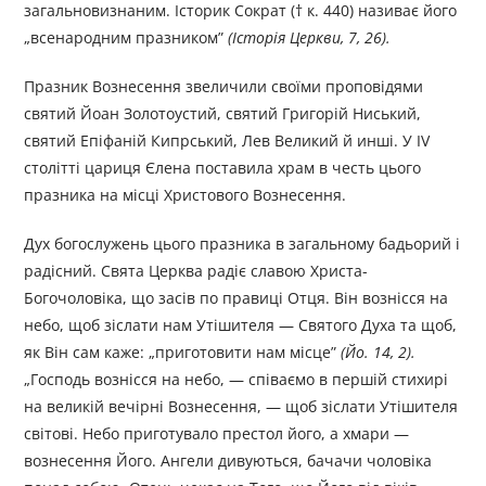
загальновизнаним. Історик Сократ († к. 440) називає його
„всенародним празником”
(Історія Церкви, 7, 26).
Празник Вознесення звеличили своїми проповідями
святий Йоан Золотоустий, святий Григорій Ниський,
святий Епіфаній Кипрський, Лев Великий й инші. У IV
столітті цариця Єлена поста­вила храм в честь цього
празника на місці Христового Вознесення.
Дух богослужень цього празника в загальному бадьорий і
радісний. Свята Церква радіє славою Христа-
Богочоловіка, що засів по правиці Отця. Він вознісся на
небо, щоб зіслати нам Утішителя — Святого Духа та щоб,
як Він сам каже: „приготовити нам місце”
(Йо. 14, 2).
„Господь вознісся на небо, — співаємо в першій стихирі
на великій вечірні Вознесення, — щоб зіслати Утішителя
світові. Небо приготувало престол його, а хмари —
вознесення Його. Ангели дивуються, бачачи чоловіка