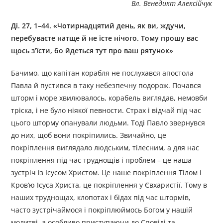
Вл. Венедикт Алексійчук
Ді. 27, 1–44. «Чотирнадцятий день, як ви, ждучи,
перебуваєте натще й не їсте нічого. Тому прошу вас
щось з’їсти, бо йдеться тут про ваш рятунок»
Бачимо, що капітан корабля не послухався апостола
Павла й пустився в таку небезпечну подорож. Почався
шторм і море хвилювалось, корабель виглядав, немовби
тріска, і не було ніякої певности. Страх і відчай під час
цього шторму опанували людьми. Тоді Павло звернувся
до них, щоб вони покріпились. Звичайно, це
покріплення виглядало людським, тілесним, а для нас
покріплення під час труднощів і проблем – це наша
зустріч із Ісусом Христом. Це наше покріплення Тілом і
Кров’ю Ісуса Христа, це покріплення у Євхаристії. Тому в
наших труднощах, клопотах і бідах під час штормів,
часто зустрічаймося і покріплюймось Богом у нашій
молитві, а особливо приступаючи до Сповіді та