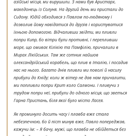
азійські місця, ми вирушили. З нами був Аристарх,
македонець із Солуня. На другий день ми пристали до
Сидону. Юдій обходився з Павлом по-людяному і
дозволив йому навідатися до друзів і користуватися
їхньою допомогою. Відчаливши звідти, ми пливли
попри Кипр, бо вітри були противні, і перепливши
море, що омиває Кілікію та Памфілію, причалили в
Мирах Лікійських. Там же сотник найшов
олександрійський корабель, що плив в Італію, і посадив
нас на нього. Багато днів пливли ми поволі й насилу
прибули до Кніду; коли ж вітер не дав нам причалити,
ми попливли попри Крит коло Салмони. І пливучи з
трудом попри неї, прибули до одного місця, що зветься
Гарна Пристань, біля якої було місто Ласея.
Як проминуло досить часу і плавба вже стала
небезпечною, бо й піст минув вже, Павло попереджав,
кажучи їм: – Я бачу, мужі, що плавба не обійдеться без