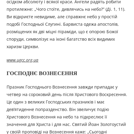
осідком абсолюту і всякої краси. Ангели радять робити
протилежне: „Чого стоїте, дивлячись на небо?” (Ді. 1, 11).
Ви відкриєте невидиме, але справжнє небо у простій
подобі Господньої Слугині. Барвиста одежа апостолів,
розміщених як дві міцні піраміди, що є опорою Божої
споруди, символізує на іконі багатство всіх видимих
харизм Церкви.
www.ugcc.org.ua
ГОСПОДНЄ ВОЗНЕСЕННЯ
Празник Господнього Вознесення завжди припадає у
четвер на сороковий день після Христового Воскресення.
Це один з великих Господських празників і має
дев’ятиденне попразденство. Він звеличує подію
Христового Вознесення на небо та підкреслює її
значення для Христа і для нас. Святий Йоан Золотоустий
у своїй проповіді на Вознесення каже: „Сьогодні