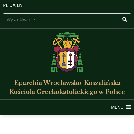
PL
UA
EN
Eparchia Wrocławsko-Koszalińska
Kościoła Greckokatolickiego w Polsce
MENU