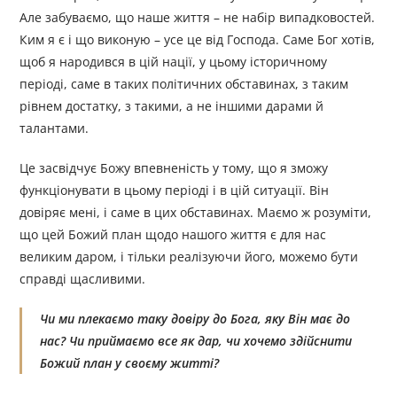
Але забуваємо, що наше життя – не набір випадковостей.
Ким я є і що виконую – усе це від Господа. Саме Бог хотів,
щоб я народився в цій нації, у цьому історичному
періоді, саме в таких політичних обставинах, з таким
рівнем достатку, з такими, а не іншими дарами й
талантами.
Це засвідчує Божу впевненість у тому, що я зможу
функціонувати в цьому періоді і в цій ситуації. Він
довіряє мені, і саме в цих обставинах. Маємо ж розуміти,
що цей Божий план щодо нашого життя є для нас
великим даром, і тільки реалізуючи його, можемо бути
справді щасливими.
Чи ми плекаємо таку довіру до Бога, яку Він має до
нас? Чи приймаємо все як дар, чи хочемо здійснити
Божий план у своєму житті?