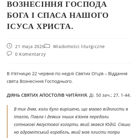
ВОЗНЕСІННЯ ГОСПОДА
БОГА І СПАСА НАШОГО
ІСУСА ХРИСТА.
21 maja 2026
Wiadomości liturgiczne
0 Komentarzy
В п’ятницю 22 червня по неділі Святих Отців – Віддання
свята Вознесіння Господнього.
ДІЯНЬ СВЯТИХ АПОСТОЛІВ ЧИТÁННЯ.
Ді. 50 зач.; 27, 1-44.
В тих днях, коли було вирішено, що маємо відплисти в
Італію, Павла і деяких інших в’язнів передали
сотникові Августової когорти, який звався Юдій. Сівши
на адрамітський корабель, який мав плисти попри