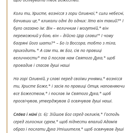
Коли ти, Христе, вознісся з гори Оливної,* сили небесні,
бачивши це,* кликали одні до одних: Хто він такий?* І
було сказано їм: Він – величним і могутній,* він
переможний у бою, він – дійсно Цар слави!* І чому
багряні його шати?* – Бо із Воссора, тобто з тіла,
приходить.* А сам ти, як Бог, сів по правиці
величности* та й послав нам Святого Духа,* щоб
провадив і спасав душі наші
На горі Оливній, у славі перед своїми учнями,* вознісся
ти, Христе Боже,* і засів по правиці Отця, наповняючи
все Божеством,* і послав їм Святого Духа,* щоб
просвічував, утверджував й освячував душі наші.
Сла́ва і ни́ні
(г. 6):
Зійшов Бог серед окликів,* Господь
серед голосних сурем,* щоб піднести впалий Адамів
образ і послати Духа Утішителя,* щоб освячував душі