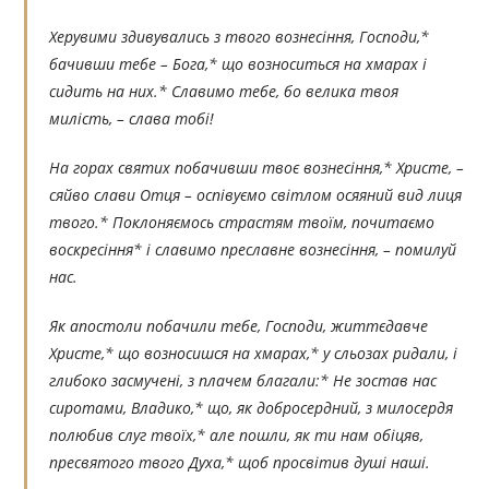
Херувими здивувались з твого вознесіння, Господи,*
бачивши тебе – Бога,* що возноситься на хмарах і
сидить на них.* Славимо тебе, бо велика твоя
милість, – слава тобі!
На горах святих побачивши твоє вознесіння,* Христе, –
сяйво слави Отця – оспівуємо світлом осяяний вид лиця
твого.* Поклоняємось страстям твоїм, почитаємо
воскресіння* і славимо преславне вознесіння, – помилуй
нас.
Як апостоли побачили тебе, Господи, життєдавче
Христе,* що возносишся на хмарах,* у сльозах ридали, і
глибоко засмучені, з плачем благали:* Не зостав нас
сиротами, Владико,* що, як добросердний, з милосердя
полюбив слуг твоїх,* але пошли, як ти нам обіцяв,
пресвятого твого Духа,* щоб просвітив душі наші.