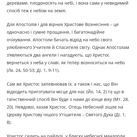
деревами, плодоносять на небі, і вона сама у невидимий
спосіб теж є небом на землі.
Для Апостолів і для вірних Христове Вознесіння – це
одночасно і сумне прощання, і багатонадійне
очікування. Апостоли бачать відхід на небо свого
улюбленого Учителя й Спасителя світу. Однак Апостолам
з’являються два ангели і нагадують, що Христос
вернеться з неба у славі, як тепер возноситься на небо
(Лк. 24, 50-53; Ді. 1, 9-11).
Сам же Христос запевнював їх, а також і нас, що Він
відходить приготувати місце для нас (Йо. 14, 2) та що в
таїнственний спосіб Він буде з нами до кінця віку (Мт. 28,
20). Невдовзі, казав Христос, Отець Небесний зішле на
Церкву Христову іншого Утішителя – Святого Духа (Ді. 1,
8).
Христос сидить на райдузі, у блиску небесної мандорли,