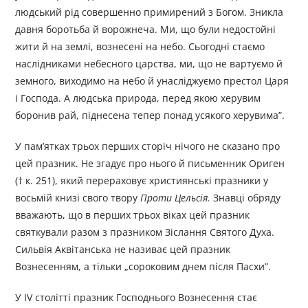
людський рід совершенно примирений з Богом. Зникла
давня боротьба й ворожнеча. Ми, що були недостойні
жити й на землі, вознесені на небо. Сьогодні стаємо
наслідниками небесного царства, ми, що не вартуємо й
земного, виходимо на небо й унасліджуємо престол Царя
і Господа. А людська природа, перед якою херувим
боронив рай, піднесена тепер понад усякого херувима”.
У пам’ятках трьох перших сторіч нічого не сказано про
цей празник. Не згадує про нього й письменник Ориген
(† к. 251), який перераховує християнські празники у
восьмій книзі свого твору
Проти Цельсія.
Знавці обряду
вважають, що в перших трьох віках цей празник
святкували разом з празником Зіслання Святого Духа.
Сильвія Аквітанська не називає цей празник
Вознесенням, а тільки „сороковим днем після Пасхи”.
У IV столітті празник Господнього Вознесення стає