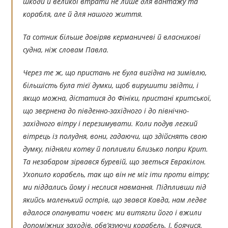
шкоди й великої втрати не лише для вантажу та
корабля, але й для нашого життя.
Та сотник більше довіряв керманичеві й власникові
судна, ніж словам Павла.
Через те ж, що пристань не була вигідна на зимівлю,
більшість була тієї думки, щоб вирушити звідти, і
якщо можна, дістатися до Фініки, пристані критської,
що звернена до південно-західного і до північно-
західного вітру і перезимувати. Коли подув легкий
вітрець із полудня, вони, гадаючи, що здійснять свою
думку, підняли котву й попливли близько попри Крит.
Та незабаром зірвався буревій, що зветься Евракілон.
Ухопило корабель, так що він не міг іти проти вітру;
ми піддались йому і неслися навмання. Підпливши під
якийсь маленький острів, що звався Кавда, нам ледве
вдалося опанувати човен; ми витягли його і вжили
допоміжних заходів, обв’язуючи корабель. І, боячися,