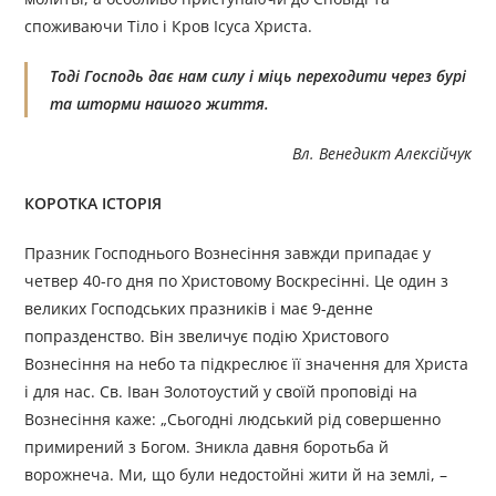
споживаючи Тіло і Кров Ісуса Христа.
Тоді Господь дає нам силу і міць переходити через бурі
та шторми нашого життя.
Вл. Венедикт Алексійчук
КОРОТКА ІСТОРІЯ
Празник Господнього Вознесіння завжди припадає у
четвер 40-го дня по Христовому Воскресінні. Це один з
великих Господських празників і має 9-денне
попразденство. Він звеличує подію Христового
Вознесіння на небо та підкреслює її значення для Христа
і для нас. Св. Іван Золотоустий у своїй проповіді на
Вознесіння каже: „Сьогодні людський рід совершенно
примирений з Богом. Зникла давня боротьба й
ворожнеча. Ми, що були недостойні жити й на землі, –