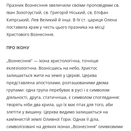
Празник Вознесіння звеличили своїми проповідями св.
Іван Золотоустий, св. Григорій Ніський, св. Епіфан
Кипрський, Лев Великий й інші. В IV ст. цариця Олена
поставила храм у честь цього празника на місці
Христового Вознесіння.
ПРО ІКОНУ
„Вознесіння” — ікона христологічна, точніше
еклезіологічна. Вознісшись на небо, Христос
залишається жити на землі у Церкві. Церква
представлена апостолами, розташованими двома
групами: одна група перебуває в русі і є символом
діяльності, друга, статичніша, є символом споглядання:
творять ніби два крила, що їх має птах для того, аби
злетіти у вишину. Церква видимо залишається на
кам’янистій землі Оливної Гори. Однак її діла,
символізовані на деяких іконах „Вознесіння” оливковими