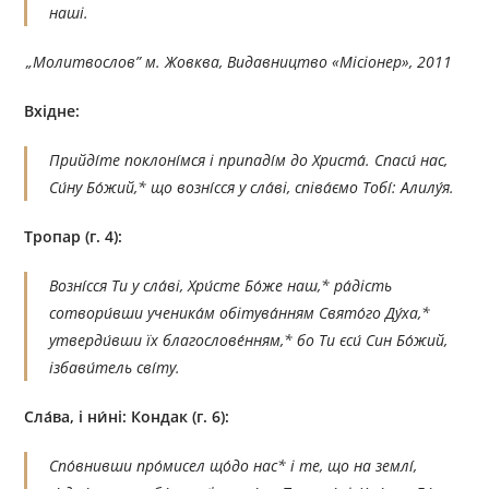
наші.
„Молитвослов”
м. Жовква, Видавництво «Місіонер», 2011
Вхідне:
Прийді́те поклоні́мся і припаді́м до Христа́. Спаси́ нас,
Си́ну Бо́жий,* що возні́сся у сла́ві, співа́ємо Тобі́: Алилу́я.
Тропар (г. 4):
Возні́сся Ти у сла́ві, Хри́сте Бо́же наш,* ра́дість
сотвори́вши ученика́м обітува́нням Свято́го Ду́ха,*
утверди́вши їх благослове́нням,* бо Ти єси́ Син Бо́жий,
ізбави́тель сві́ту.
Сла́ва, і ни́ні:
Кондак (г. 6):
Спо́внивши про́мисел що́до нас* і те, що на землі́,