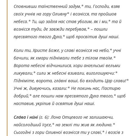
Сповнивши таїнственний задум,* ти, Господи, взяв
своїх учнів на гору Оливну* і вознісся, та пройшов
небеса.* Ти, що задля нас став убогим, як і ми,* та й
вознісся туди, де завжди перебував,* – пошли
пресвятого твого Духа,* щоб просвітив душі наші.
Коли ти, Христе Боже, у славі вознісся на небо,* учні
бачили, як хмари піднімали тебе з тілом твоїм.*
Ворота небесні відчинилися, хори ангельські вельми
ликували,* сили ж небесні взивали, виголошуючи:*
Підніміте, ворота, глáвні ваші, бо входить Цар слави!*
Учні ж, дивуючись, казали:* Не покинь нас, Пастирю
добрий,* але пошли нам пресвятого Духа твого,* щоб
наставив, укріпив й освятив душі наші.
Сла́ва і ни́ні
(г. 6):
Лона Отцевого не залишаючи,
найсолодший Ісусе,* на землі ти жив як людина.*
Сьогодні з гори Оливної вознісся ти у славі,* і возсів з