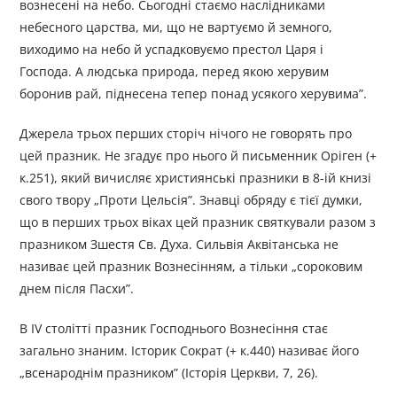
вознесені на небо. Сьогодні стаємо наслідниками
небесного царства, ми, що не вартуємо й земного,
виходимо на небо й успадковуємо престол Царя і
Господа. А людська природа, перед якою херувим
боронив рай, піднесена тепер понад усякого херувима”.
Джерела трьох перших сторіч нічого не говорять про
цей празник. Не згадує про нього й письменник Оріген (+
к.251), який вичисляє християнські празники в 8-ій книзі
свого твору „Проти Цельсія”. Знавці обряду є тієї думки,
що в перших трьох віках цей празник святкували разом з
празником Зшестя Св. Духа. Сильвія Аквітанська не
називає цей празник Вознесінням, а тільки „сороковим
днем після Пасхи”.
В IV столітті празник Господнього Вознесіння стає
загально знаним. Історик Сократ (+ к.440) називає його
„всенароднім празником” (Історія Церкви, 7, 26).