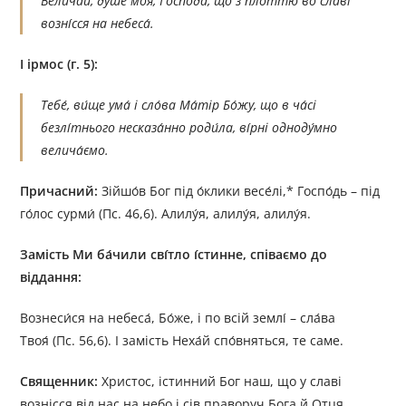
Велича́й, душе́ моя́, Го́спода, що з пло́ттю во сла́ві
возні́сся на небеса́.
I
ірмос (г. 5):
Тебе́, ви́ще ума́ і сло́ва Ма́тір Бо́жу, що в ча́сі
безлі́тнього несказа́нно роди́ла, ві́рні одноду́мно
велича́ємо.
Причасний:
Зійшо́в Бог під о́клики весе́лі,* Госпо́дь – під
го́лос сурми́ (Пс. 46,6). Алилу́я, алилу́я, алилу́я.
Замість Ми ба́чили сві́тло і́стинне, співаємо до
віддання:
Вознеси́ся на небеса́, Бо́же, і по всій землі́ – сла́ва
Твоя́ (Пс. 56,6). I замість Неха́й спо́вняться, те саме.
Священник:
Христос, істинний Бог наш, що у славі
вознісся від нас на небо і сів праворуч Бога й Отця