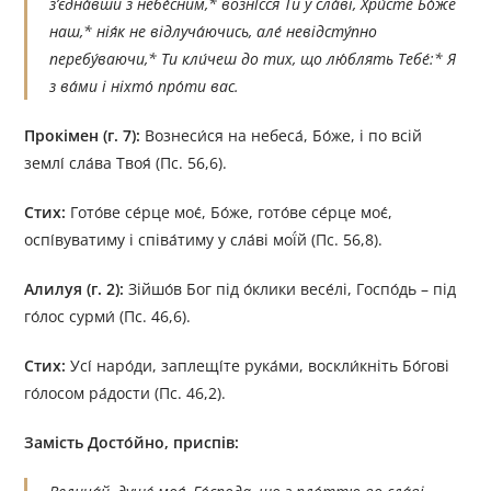
з’єдна́вши з небе́сним,* возні́сся Ти у сла́ві, Хри́сте Бо́же
наш,* нія́к не відлуча́ючись, але́ невідсту́пно
перебу́ваючи,* Ти кли́чеш до тих, що лю́блять Тебе́:* Я
з ва́ми і ніхто́ про́ти вас.
Прокімен (г. 7):
Вознеси́ся на небеса́, Бо́же, і по всій
землі́ сла́ва Твоя́ (Пс. 56,6).
Стих:
Гото́ве се́рце моє́, Бо́же, гото́ве се́рце моє́,
оспі́вуватиму і співа́тиму у сла́ві мої́й (Пс. 56,8).
Алилуя (г. 2):
Зійшо́в Бог під о́клики весе́лі, Госпо́дь – під
го́лос сурми́ (Пс. 46,6).
Стих:
Усі́ наро́ди, заплещі́те рука́ми, воскли́кніть Бо́гові
го́лосом ра́дости (Пс. 46,2).
Замість
Досто́йно,
приспів: