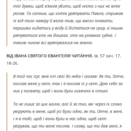
тієї думки, щоб в’язнів убити, щоб ніхто з них не втік
уплав. Та сотник, що хотів урятувати Павла, стримав
їх від того наміру й велів тим, що вміли плавати,
першими кидатись у воду й дістатися на сушу, а іншим
рятуватися хто на дошках, хто на уламках судна. І
таким чином всі врятувалися на землю.
ВІД ІВАНА СВЯТОГО ЄВАНГЕЛІЯ ЧИТÁННЯ.
Ів. 57 зач. 17,
18-26.
В той час Ісус звів очі свої до неба і сказав: Як ти, Отче,
послав мене у світ, так і я послав їх у світ. Даю себе за
них у посвяту, щоб і вони були освячені в істині.
Та не лише за цих молю, але й за тих, які через їх слово
увірують в мене, щоб усі були одно, як ти, Отче, в мені,
і я в тобі, щоб і вони були в нас одно, щоб світ
увірував, що ти мене послав. І славу, що ти дав мені, я