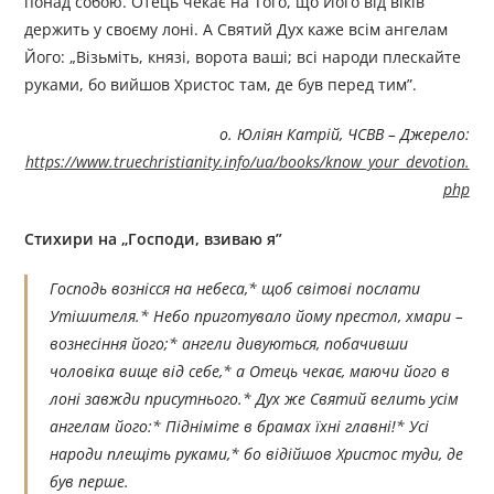
понад собою. Отець чекає на Того, що Його від віків
держить у своєму лоні. А Святий Дух каже всім ангелам
Його: „Візьміть, князі, ворота ваші; всі народи плескайте
руками, бо вийшов Христос там, де був перед тим”.
о. Юліян Катрій, ЧСВВ – Джерелo:
https://www.truechristianity.info/ua/books/know_your_devotion.
php
Стихири на
„Господи, взиваю я”
Господь вознісся на небеса,* щоб світові послати
Утішителя.* Небо приготувало йому престол, хмари –
вознесіння його;* ангели дивуються, побачивши
чоловіка вище від себе,* а Отець чекає, маючи його в
лоні завжди присутнього.* Дух же Святий велить усім
ангелам його:* Підніміте в брамах їхні главні!* Усі
народи плещіть руками,* бо відійшов Христос туди, де
був перше.