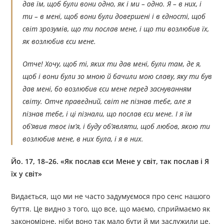
дав їм, щоб були вони одно, як і ми – одно. Я – в них, і
ти – в мені, щоб вони були довершені і в єдності, щоб
світ зрозумів, що ти послав мене, і що ти возлюбив їх,
як возлюбив єси мене.
Отче! Хочу, щоб ті, яких ти дав мені, були там, де я,
щоб і вони були зо мною й бачили мою славу, яку ти був
дав мені, бо возлюбив єси мене перед заснуванням
світу. Отче праведний, світ не пізнав тебе, але я
пізнав тебе, і ці пізнали, що послав єси мене. І я їм
об’явив твоє ім’я, і буду об’являти, щоб любов, якою ти
возлюбив мене, в них була, і я в них.
Йо. 17, 18–26. «Як послав єси Мене у світ, так послав і Я
їх у світ»
Видається, що ми не часто задумуємося про сенс нашого
буття. Це видно з того, що все, що маємо, сприймаємо як
закономірне, ніби воно так мало бути й ми заслужили це.