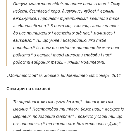
Отцем, милостиво піднісши впале наше єство.* Тому
небесні, безтілесні хори, дивуючись чудові,* вельми
вжахнулися, і пройняті тремтінням,* величали твоє
людинолюбство.* З ними ми, земляни, славлячи твоє
до нас приниження і вознесіння від нас,* молимось і
взиваємо:* Ти, що учнів і Богородицю, яка тебе
породила,* із своїм вознесінням наповнив безмежною
радістю,* з великої твоєї милости сподоби і нас*
радости вибраних твоїх, – їхніми молитвами.
„Молитвослов”
м. Жовква, Видавництво «Місіонер», 2011
Стихири на стиховні
Ти народився, як сам цього бажав,* з’явився, як сам
ізволив.* Постраждав ти тілом, Боже наш;* воскрес із
мертвих, подолавши смерть;* і вознісся у славі ти, що
все наповняєш,* та послав нам божественного Духа,*
щоб оспівувати твоє Божество.