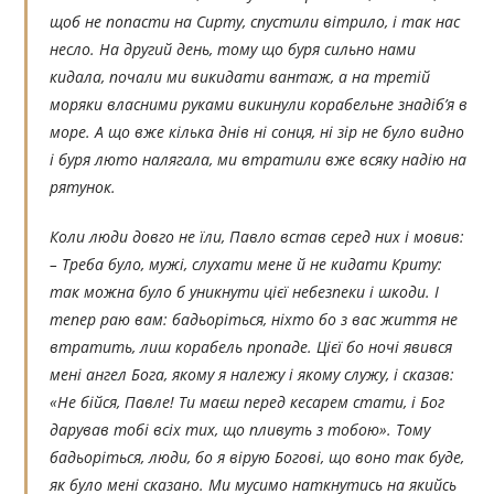
щоб не попасти на Сирту, спустили вітрило, і так нас
несло. На другий день, тому що буря сильно нами
кидала, почали ми викидати вантаж, а на третій
моряки власними руками викинули корабельне знадіб’я в
море. А що вже кілька днів ні сонця, ні зір не було видно
і буря люто налягала, ми втратили вже всяку надію на
рятунок.
Коли люди довго не їли, Павло встав серед них і мовив:
– Треба було, мужі, слухати мене й не кидати Криту:
так можна було б уникнути цієї небезпеки і шкоди. І
тепер раю вам: бадьоріться, ніхто бо з вас життя не
втратить, лиш корабель пропаде. Цієї бо ночі явився
мені ангел Бога, якому я належу і якому служу, і сказав:
«Не бійся, Павле! Ти маєш перед кесарем стати, і Бог
дарував тобі всіх тих, що пливуть з тобою». Тому
бадьоріться, люди, бо я вірую Богові, що воно так буде,
як було мені сказано. Ми мусимо наткнутись на якийсь