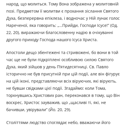
народ, що молиться. Тому Вона зображена у молитовній
позі. Предметом її молитви є прохання зіслання Святого
Духа, безперервна епіклеза, і водночас у Ній лунає голос
Нареченої, яка говорить: „…Прийди, Господи Ісусе!” (Од.
22, 20), виражаючи благословенну надію в очікуванні
другого приходу Господа нашого Ісуса Христа.
Апостоли дещо збентежені та стривожені, бо вони в той
час ще не були підкріплені особливою силою Святого
Духа, який зійшов у день П’ятидесятниці. Св. Павло
історично не був присутній при цій події, але він фігурує
на цій іконі, представляючи всіх віруючих, які вірують,
не бувши свідками цієї події. Згадаймо: коли Тома,
торкнувшись Христових ран, переконався в тому, що Він
воскрес, Христос зауважив, що „щасливі ті, які, не
бачивши, увірували” (Йо. 20, 29).
Століттями людство споглядає небо, вважаючи його