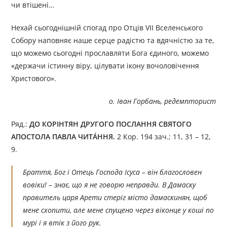
чи втішені…
Нехай сьогоднішній спогад про Отців VII Вселенського
Собору наповняє наше серце радістю та вдячністю за те,
що можемо сьогодні прославляти Бога єдиного, можемо
«держачи істинну віру, цілувати ікону вочоловічення
Христового».
о. Іван Горбань, редемпторист
Ряд.:
ДО КОРІНТЯН ДРУГОГО ПОСЛАННЯ СВЯТОГО
АПОСТОЛА ПАВЛА ЧИТÁННЯ.
2 Кор. 194 зач.; 11, 31 – 12,
9.
Браття, Бог і Отець Господа Ісуса – він благословен
вовіки! – знає, що я не говорю неправди. В Дамаску
правитель царя Арети стеріг місто дамаскинян, щоб
мене схопити, але мене спущено через віконце у коші по
мурі і я втік з його рук.