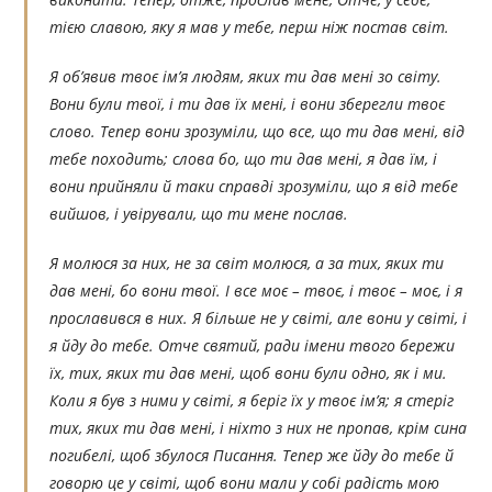
тією славою, яку я мав у тебе, перш ніж постав світ.
Я об’явив твоє ім’я людям, яких ти дав мені зо світу.
Вони були твої, і ти дав їх мені, і вони зберегли твоє
слово. Тепер вони зрозуміли, що все, що ти дав мені, від
тебе походить; слова бо, що ти дав мені, я дав їм, і
вони прийняли й таки справді зрозуміли, що я від тебе
вийшов, і увірували, що ти мене послав.
Я молюся за них, не за світ молюся, а за тих, яких ти
дав мені, бо вони твої. І все моє – твоє, і твоє – моє, і я
прославився в них. Я більше не у світі, але вони у світі, і
я йду до тебе. Отче святий, ради імени твого бережи
їх, тих, яких ти дав мені, щоб вони були одно, як і ми.
Коли я був з ними у світі, я беріг їх у твоє ім’я; я стеріг
тих, яких ти дав мені, і ніхто з них не пропав, крім сина
погибелі, щоб збулося Писання. Тепер же йду до тебе й
говорю це у світі, щоб вони мали у собі радість мою