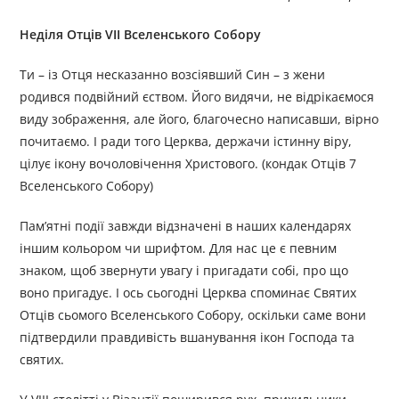
Неділя Отців VII Вселенського Собору
Ти – із Отця несказанно возсіявший Син – з жени
родився подвійний єством. Його видячи, не відрікаємося
виду зображення, але його, благочесно написавши, вірно
почитаємо. І ради того Церква, держачи істинну віру,
цілує ікону вочоловічення Христового. (кондак Отців 7
Вселенського Собору)
Пам’ятні події завжди відзначені в наших календарях
іншим кольором чи шрифтом. Для нас це є певним
знаком, щоб звернути увагу і пригадати собі, про що
воно пригадує. І ось сьогодні Церква споминає Святих
Отців сьомого Вселенського Собору, оскільки саме вони
підтвердили правдивість вшанування ікон Господа та
святих.