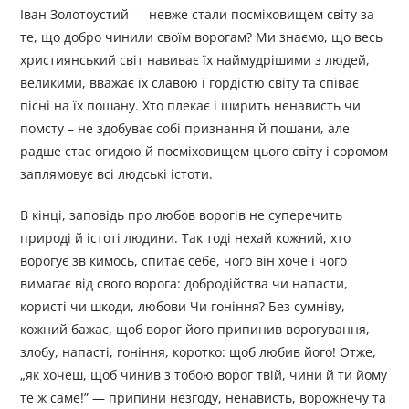
Іван Золотоустий — невже стали посміховищем світу за
те, що добро чинили своїм ворогам? Ми знаємо, що весь
християнський світ навиває їх наймудрішими з людей,
великими, вважає їх славою і гордістю світу та співає
пісні на їх пошану. Хто плекає і ширить ненависть чи
помсту – не здобуває собі признання й пошани, але
радше стає огидою й посміховищем цього світу і соромом
заплямовує всі людські істоти.
В кінці, заповідь про любов ворогів не суперечить
природі й істоті людини. Так тоді нехай кожний, хто
ворогує зв кимось, спитає себе, чого він хоче і чого
вимагає від свого ворога: добродійства чи напасти,
користі чи шкоди, любови Чи гоніння? Без сумніву,
кожний бажає, щоб ворог його припинив ворогування,
злобу, напасті, гоніння, коротко: щоб любив його! Отже,
„як хочеш, щоб чинив з тобою ворог твій, чини й ти йому
те ж саме!” — припини незгоду, ненависть, ворожнечу та