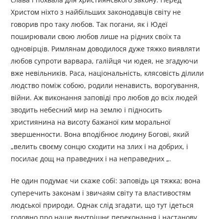
Христом ніхто з найбільших законодавців світу не
говорив про таку любов. Так погани, як і Юдеї
поширювали свою любов лише на рідних своїх та
одновірців. Римлянам доводилося дуже тяжко виявляти
любов супроти варвара, галійця чи юдея, не згадуючи
вже невільників. Раса, національність, клясовість ділили
людство поміж собою, родили ненависть, ворогування,
війни. Аж виконання заповіді про любов до всіх людей
зводить небесний мир на землю і підносить
християнина на висоту бажаної ким моральної
звершенности. Вона вподібнює людину Богові, який
„велить своєму сонцю сходити на злих і на добрих, і
посилає дощ на праведних і на неправедних „.
Не один подумає чи скаже собі: заповідь ця тяжка; вона
суперечить законам і звичаям світу та властивостям
людської природи. Однак слід згадати, що тут ідеться
головно про наше внутрішнє переконання і настанову.