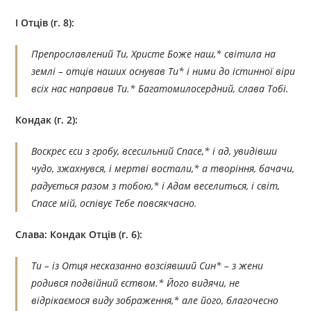
I Отців (г. 8):
Препрославлений Ти, Христе Боже наш,* світила на
землі – отців наших оснував Ти* і ними до істинної віри
всіх нас направив Ти.* Багатомилосердний, слава Тобі.
Кондак (г. 2):
Воскрес єси з гробу, всесильний Спасе,* і ад, увидівши
чудо, зжахнувся, і мертві востали,* а творіння, бачачи,
радується разом з тобою,* і Адам веселиться, і світ,
Спасе мій, оспівує Тебе повсякчасно.
Слава: Кондак Отців (г. 6):
Ти – із Отця несказанно возсіявший Син* – з жени
родився подвійний єством.* Його видячи, не
відрікаємося виду зображення,* але його, благочесно