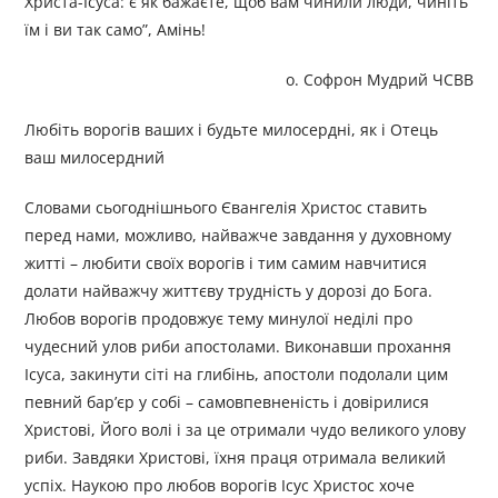
Христа-Ісуса: є як бажаєте, щоб вам чинили люди, чиніть
їм і ви так само”, Амінь!
о. Софрон Мудрий ЧСВВ
Любіть ворогів ваших і будьте милосердні, як і Отець
ваш милосердний
Словами сьогоднішнього Євангелія Христос ставить
перед нами, можливо, найважче завдання у духовному
житті – любити своїх ворогів і тим самим навчитися
долати найважчу життєву трудність у дорозі до Бога.
Любов ворогів продовжує тему минулої неділі про
чудесний улов риби апостолами. Виконавши прохання
Ісуса, закинути сіті на глибінь, апостоли подолали цим
певний бар’єр у собі – самовпевненість і довірилися
Христові, Його волі і за це отримали чудо великого улову
риби. Завдяки Христові, їхня праця отримала великий
успіх. Наукою про любов ворогів Ісус Христос хоче