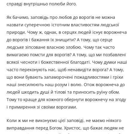
справді внутрішньо полюби його.
Як бачимо, заповідь про любов до ворогів не можна
назвати суперечною істотним властивостям людської
природи. Чому ж, однак, в серцях людей існує ворожнеча
до ворогів і бажання їх знищити? А тому, що серце
людське зіпсоване власною злобою. Чому так часто
вимагаємо помсти для ворогів? А тому, що ми позбавлені
всякої чесноти і божественної благодаті. Чому думки наші
часто переконують нас, щоб ненавидіти ворога? А тому,
що вони бувають запаморочені пожадливостями і гріхи
наші знесилюють наш розум і волю. Отож ворожнеча до
людей шкодить душі й тілові та приносить руїну обом.
Тому то краще для кожного обернути ворожнечу на згоду
і примирення зі своїми ворогами.
Коли ж ми не виконуємо цієї заповіді, не маємо ніякого
виправдання перед Богом. Христос, що бажає людям не