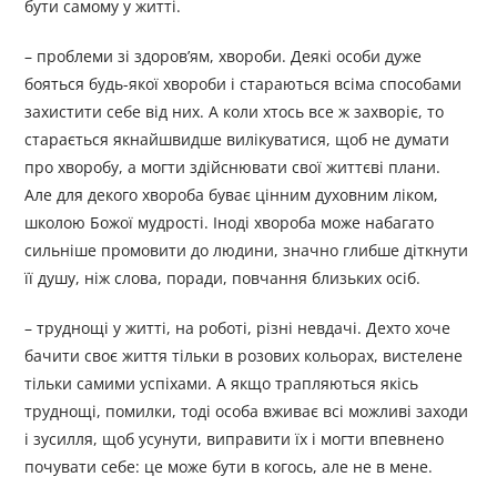
бути самому у житті.
– проблеми зі здоров’ям, хвороби. Деякі особи дуже
бояться будь-якої хвороби і стараються всіма способами
захистити себе від них. А коли хтось все ж захворіє, то
старається якнайшвидше вилікуватися, щоб не думати
про хворобу, а могти здійснювати свої життєві плани.
Але для декого хвороба буває цінним духовним ліком,
школою Божої мудрості. Іноді хвороба може набагато
сильніше промовити до людини, значно глибше діткнути
її душу, ніж слова, поради, повчання близьких осіб.
– труднощі у житті, на роботі, різні невдачі. Дехто хоче
бачити своє життя тільки в розових кольорах, вистелене
тільки самими успіхами. А якщо трапляються якісь
труднощі, помилки, тоді особа вживає всі можливі заходи
і зусилля, щоб усунути, виправити їх і могти впевнено
почувати себе: це може бути в когось, але не в мене.