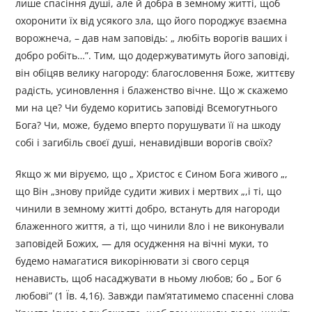
лише спасіння душі, але й добра в земному житті, щоб
охоронити їх від усякого зла, що його породжує взаємна
ворожнеча, – дав нам заповідь: „ любіть ворогів ваших і
добро робіть…”. Тим, що додержуватимуть його заповіді,
він обіцяв велику нагороду: благословення Боже, життєву
радість, усиновлення і блаженство вічне. Що ж скажемо
ми на це? Чи будемо коритись заповіді Всемогутнього
Бога? Чи, може, будемо вперто порушувати її на шкоду
собі і загибіль своєї душі, ненавидівши ворогів своїх?
Якщо ж ми віруємо, що „ Христос є Сином Бога живого „,
що Він „знову прийде судити живих і мертвих „,і ті, що
чинили в земному житті добро, встануть для нагороди
блаженного життя, а ті, що чинили 8ло і не виконували
заповідей Божих, — для осудження на вічні муки, то
будемо намагатися викорінювати зі свого серця
ненависть, щоб насаджувати в ньому любов; бо „ Бог 6
любові” (1 Їв. 4,16). Завжди пам’ятатимемо спасенні слова