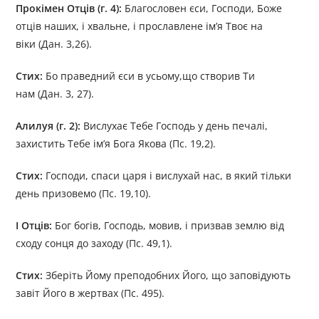
Прокімен Отців (г. 4):
Благословен єси, Господи, Боже
отців наших, і хвальне, і прославлене ім’я Твоє на
віки (Дан. 3,26).
Стих:
Бо праведний єси в усьому,що створив Ти
нам (Дан. 3, 27).
Алилуя (г. 2):
Вислухає Тебе Господь у день печалі,
захистить Тебе ім’я Бога Якова (Пс. 19,2).
Стих:
Господи, спаси царя і вислухай нас, в який тільки
день призовемо (Пс. 19,10).
І Отців:
Бог богів, Господь, мовив, і призвав землю від
сходу сонця до заходу (Пс. 49,1).
Стих:
Зберіть Йому преподобних Його, що заповідують
завіт Його в жертвах (Пс. 495).