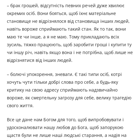
– брак грошей, відсутність певних речей дуже хвилює
окремих осіб. Вони бояться, щоб їхнє матеріальне
становище не відрізнялося від становища інших людей,
навіть вороже сприймають такий стан. Як то так, вони
маю те чи інше, а я не маю. Тому прикладають всіх
зусиль, тяжко працюють, щоб заробити гроші і купити ту
чи іншу річ, навіть якщо вона і не потрібна, щоб лише не
відрізнятися від інших людей.
– болючі упокорення, зневаги. Є такі типи осіб, котрі
хочуть чути тільки добрі слова про себе, а будь-яку
критику на свою адресу сприймають надзвичайно
вороже, як смертельну загрозу для себе, велику трагедію
свого життя.
Все це дане нам Богом для того, щоб випробовувати і
удосконалювати нашу любов до Бога, щоб запорукою
щастя були не лише наші людські старання, а надія на