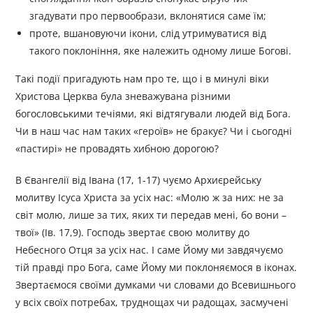
згадувати про первообрази, вклонятися саме їм;
проте, вшановуючи ікони, слід утримуватися від
такого поклоніння, яке належить одному лише Богові.
Такі події пригадують нам про те, що і в минулі віки
Христова Церква була зневажувана різними
богословськими течіями, які відтягували людей від Бога.
Чи в наш час нам таких «героїв» не бракує? Чи і сьогодні
«пастирі» не провадять хибною дорогою?
В Євангелії від Івана (17, 1-17) чуємо Архиєрейську
молитву Ісуса Христа за усіх нас: «Молю ж за них: не за
світ молю, лише за тих, яких ти передав мені, бо вони –
твої» (Ів. 17,9). Господь звертає свою молитву до
Небесного Отця за усіх нас. І саме Йому ми завдячуємо
тій правді про Бога, саме Йому ми поклоняємося в іконах.
Звертаємося своїми думками чи словами до Всевишнього
у всіх своїх потребах, труднощах чи радощах, засмучені