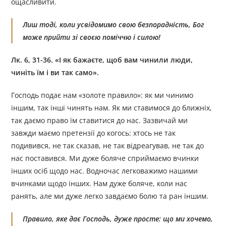
ощасливити.
Лиш тоді, коли усвідомимо свою безпорадність, Бог
може прийти зі своєю поміччю і силою!
Лк. 6, 31-36. «І як бажаєте, щоб вам чинили люди,
чиніть їм і ви так само».
Господь подає нам «золоте правило»: як ми чинимо
іншим, так інші чинять нам. Як ми ставимося до ближніх,
так даємо право їм ставитися до нас. Зазвичай ми
завжди маємо претензії до когось: хтось не так
подивився, не так сказав, не так відреагував, не так до
нас поставився. Ми дуже боляче сприймаємо вчинки
інших осіб щодо нас. Водночас легковажимо нашими
вчинками щодо інших. Нам дуже боляче, коли нас
ранять, але ми дуже легко завдаємо болю та ран іншим.
Правило, яке дає Господь, дуже просте: що ми хочемо,