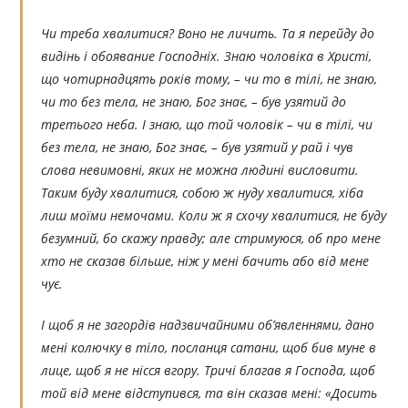
Чи треба хвалитися? Воно не личить. Та я перейду до
видінь і обоявание Господніх. Знаю чоловіка в Христі,
що чотирнадцять років тому, – чи то в тілі, не знаю,
чи то без тела, не знаю, Бог знає, – був узятий до
третього неба. І знаю, що той чоловік – чи в тілі, чи
без тела, не знаю, Бог знає, – був узятий у рай і чув
слова невимовні, яких не можна людині висловити.
Таким буду хвалитися, собою ж нуду хвалитися, хіба
лиш моїми немочами. Коли ж я схочу хвалитися, не буду
безумний, бо скажу правду; але стримуюся, об про мене
хто не сказав більше, ніж у мені бачить або від мене
чує.
І щоб я не загордів надзвичайними об’явленнями, дано
мені колючку в тіло, посланця сатани, щоб бив муне в
лице, щоб я не нісся вгору. Тричі благав я Господа, щоб
той від мене відступився, та він сказав мені: «Досить