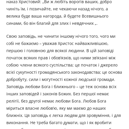
наказ Христовий: „Ви ж любіть ворогів ваших, добро
чиніть їм, і позичайте, не чекаючи назад нічого, а
велика буде ваша нагорода, й будете Всевишнього
синами, бо він благий для злих і невдячних „.
Свою заповідь, не чинити іншому нічого того, чого ми
собі не бажаємо – уважав Христос найважливішою,
першою і головною для всякої людини. В цій заповіді
початок всяких прав і обов’язків, що ними зв’язані між
собою члени всякого суспільства; це початок і джерело
всієї сукупності громадянського законодавства; це основа
добробуту, сили і могутності кожної людської громади.
Заповідь любови Бога і ближнього – це теж основа всіх
інших заповідей і законів Божих. Без першої немає
релігії, без другої немає любови Бога. Любов Бога
міриться власне любов’ю, яку ми маємо до наших
ближніх. Ця заповідь є легка людям для зровуміння, і для
виконання. Не треба багато думати, що і як вробити