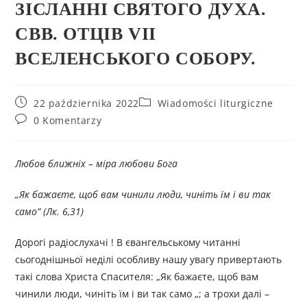
ЗІСЛАННІ СВЯТОГО ДУХА.
СВВ. ОТЦІВ VII
ВСЕЛЕНСЬКОГО СОБОРУ.
22 października 2022
Wiadomości liturgiczne
0 Komentarzy
Любов ближніх – міра любови Бога
„Як бажаєте, щоб вам чинили люди, чиніть їм і ви так
само” (Лк. 6,31)
Дорогі радіослухачі ! В євангельському читанні
сьогоднішньої неділі особливу нашу увагу привертають
такі слова Христа Спасителя: „Як бажаєте, щоб вам
чинили люди, чиніть їм і ви так само „; а трохи далі –