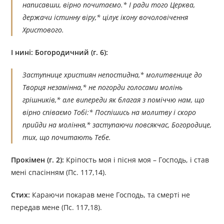
написавши, вірно почитаємо.* I ради того Церква,
держачи істинну віру,* цілує ікону вочоловічення
Христового.
I нині: Богородичний (г. 6):
Заступнице християн непостидна,* молитвенице до
Творця незамінна,* не погорди голосами молінь
грішників,* але випереди як благая з поміччю нам, що
вірно співаємо Тобі:* Поспішись на молитву і скоро
прийди на моління,* заступаючи повсякчас, Богородице,
тих, що почитають Тебе.
Прокімен (г. 2):
Кріпость моя і пісня моя – Господь, і став
мені спасінням (Пс. 117,14).
Стих:
Караючи покарав мене Господь, та смерті не
передав мене (Пс. 117,18).