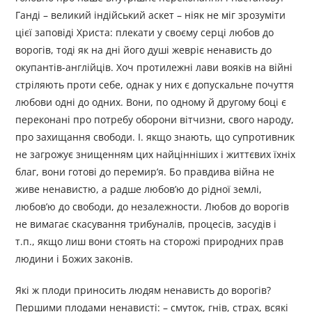
Ганді – великий індійський аскет – ніяк не міг зрозуміти
цієї заповіді Христа: плекати у своєму серці любов до
ворогів, тоді як на дні його душі жевріє ненависть до
окупантів-англійців. Хоч протилежні лави вояків на війні
стріляють проти себе, однак у них є допускальне почуття
любови одні до одних. Вони, по одному й другому боці є
переконані про потребу оборони вітчизни, свого народу,
про захищання свободи. І. якщо знають, що супротивник
не загрожує знищенням цих найцінніших і життєвих їхніх
благ, вони готові до перемир’я. Бо правдива війна не
живе ненавистю, а радше любов’ю до рідної землі,
любов’ю до свободи, до незалежности. Любов до ворогів
не вимагає скасування трибуналів, процесів, засудів і
т.п., якщо лиш вони стоять на сторожі природних прав
людини і Божих законів.
Які ж плоди приносить людям ненависть до ворогів?
Першими плодами ненависті: – смуток, гнів, страх, всякі