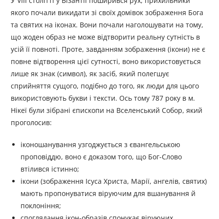
У VIII столітті у Візантії поширився рух, прихильники
якого почали викидати зі своїх домівок зображення Бога
та святих на іконах. Вони почали наголошувати на тому,
що жоден образ не може відтворити реальну сутність в
усій її повноті. Проте, завданням зображення (ікони) не є
повне відтворення цієї сутності, воно використовується
лише як знак (символ), як засіб, який полегшує
сприйняття сущого, подібно до того, як люди для цього
використовують букви і тексти. Ось тому 787 року в м.
Нікеї були зібрані єпископи на Вселенський Собор, який
проголосив:
іконошанування узгоджується з євангельською
проповіддю, воно є доказом того, що Бог-Слово
втілився істинно;
ікони (зображення Ісуса Христа, Марії, ангелів, святих)
мають пропонуватися віруючим для вшанування й
поклоніння;
споглядання ікон-образів спонукає віруючих