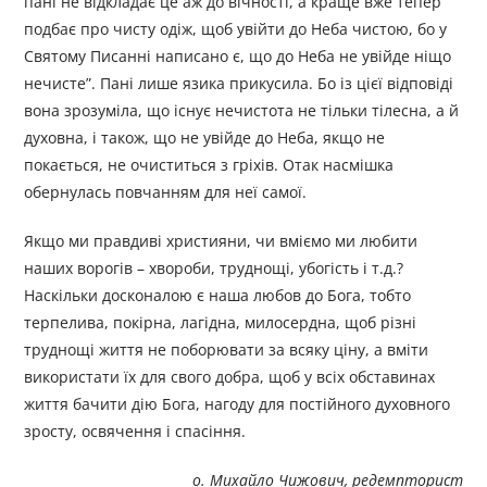
пані не відкладає це аж до вічності, а краще вже тепер
подбає про чисту одіж, щоб увійти до Неба чистою, бо у
Святому Писанні написано є, що до Неба не увійде ніщо
нечисте”. Пані лише язика прикусила. Бо із цієї відповіді
вона зрозуміла, що існує нечистота не тільки тілесна, а й
духовна, і також, що не увійде до Неба, якщо не
покається, не очиститься з гріхів. Отак насмішка
обернулась повчанням для неї самої.
Якщо ми правдиві християни, чи вміємо ми любити
наших ворогів – хвороби, труднощі, убогість і т.д.?
Наскільки досконалою є наша любов до Бога, тобто
терпелива, покірна, лагідна, милосердна, щоб різні
труднощі життя не поборювати за всяку ціну, а вміти
використати їх для свого добра, щоб у всіх обставинах
життя бачити дію Бога, нагоду для постійного духовного
зросту, освячення і спасіння.
о. Михайло Чижович, редемпторист