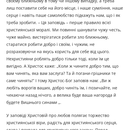
своєму ближньому в тому чи іншому випадку, а треба
лиш поставити себе на його місце, і наше сумління, наше
серце і навіть паше самолюбство підкажуть нам, що і як
треба зробити. – Ця заповідь – перше правило всієї
християнської моралі. Ми повинні шанувати чужу честь,
чуже майно, вистерігатися робити зло ближньому,
старатися робити добро і своїм, і чужим, не
розраховуючи на якусь користь для себе від цього.
Нехристияни роблять добро тільки тоді, коли їм це
вигідно. А Христос каже: „Коли ж чините добро тим, що
вам чинять, яка вам заслуга? Та й погани-грішники те
саме чинять!” І тому Христос-Бог заповів нам: „Ви ж
любіть ворогів ваших, добро чиніть їм, і позичайте, не
чекаючи назад нічого, а велика буде ваша нагорода й
будете Вишнього синами „.
У заповіді Христовій про любов полягає торжество
християнської віри, радість для християнського серця,
слава і похвала для християнського закону. Перед