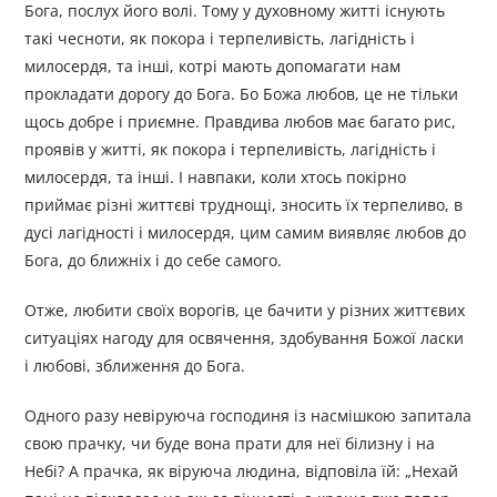
Бога, послух його волі. Тому у духовному житті існують
такі чесноти, як покора і терпеливість, лагідність і
милосердя, та інші, котрі мають допомагати нам
прокладати дорогу до Бога. Бо Божа любов, це не тільки
щось добре і приємне. Правдива любов має багато рис,
проявів у житті, як покора і терпеливість, лагідність і
милосердя, та інші. І навпаки, коли хтось покірно
приймає різні життєві труднощі, зносить їх терпеливо, в
дусі лагідності і милосердя, цим самим виявляє любов до
Бога, до ближніх і до себе самого.
Отже, любити своїх ворогів, це бачити у різних життєвих
ситуаціях нагоду для освячення, здобування Божої ласки
і любові, зближення до Бога.
Одного разу невіруюча господиня із насмішкою запитала
свою прачку, чи буде вона прати для неї білизну і на
Небі? А прачка, як віруюча людина, відповіла їй: „Нехай