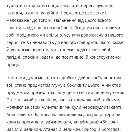
турботи і скорботи серця, заколоти, переслідування,
гоніння, в’язнення, війни. Невже ж це все легке і
маловажне? До того ж, звільнення від цього всього
залежить від нашої власної волі. Якщо ми постановимо
собі, поодиноко чи спільно, усунути ворожнечу в нашого
серця, гнів і ненависть до нашого співбрата, якого, може,
Й уважаємо ворогом, ми станемо радісні, незлобні,
лагідні, спокійні, здатні до позитивної й конструктивної
праці.
Часто ми думаємо, що хто зробить добро своїм воротам,
той стане предметом глуму з боку світу цього. А чи став
предметом презирства світу цього святий первомученик
Стефан, який на колінах, ввесь окривавлений побоями,
молився за своїх мучителів? Чи були неровсудливі святі
Апостоли, які благословляли, коли їм докоряли, терпіли,
коли їх проганяли, ув’язнювали, чи вбивали? Або святі:
Василій Великий, Атанасій Великий, Григорій Богослов,