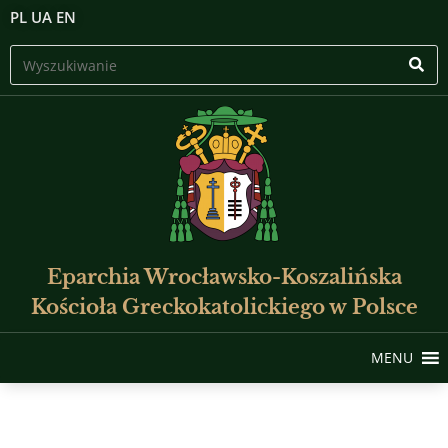
PL
UA
EN
Eparchia Wrocławsko-Koszalińska
Kościoła Greckokatolickiego w Polsce
MENU