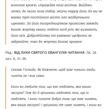
власною кров’ю, страждав поза містом. Вийдімо,
отже, до нього поза табір, несучи наругу його, бо ми не
маємо тут постійного міста, але майбутнього
шукаємо. За його посередництвом приносімо завжди
Богові жертву хвали, тобто плід уст, які визнають
його ім’я. Добродійства та взаємної щедроти не
забувайте: такі бо жертви Богові приємні.
Ряд.:
ВІД ЛУКИ СВЯТОГО ЄВАНГЕЛІЯ ЧИТÁННЯ.
Лк. 26
зач. 6, 31-36.
Сказав Господь: Як бажаєте, щоб вам чинили люди,
чиніть їм і вик само.
Коли ви любите тих, що вас люблять, яка ваша
заслуга? Таж бо й грішники люблять тих, що їх
люблять. I коли чините добро тим, що вам чинять,
яка ваша заслуга? І грішники те саме чинять. І коли ви