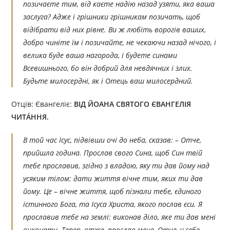
позичаєте тим, від каєте надію назад узяти, яка ваша
заслуга? Адже і грішники грішникам позичать, щоб
відібрати від них рівне. Ви ж любіть ворогів ваших,
добро чиніте їм і позичайте, не чекаючи назад нічого, і
велика буде ваша нагорода, і будете синами
Всевишнього, бо він добрий для невдячних і злих.
Будьте милосердні, як і Отець ваш милосердний.
Отців: Євангеліє:
ВІД ЙОАНА СВЯТОГО ЄВАНГЕЛІЯ
ЧИТÁННЯ.
В той час Ісус, підвівши очі до неба, сказав: – Отче,
прийшла година. Прослав свого Сина, щоб Син твій
тебе прославив, згідно з владою, яку ти дав йому над
усяким тілом: дати життя вічне тим, яких ти дав
йому. Це – вічне життя, щоб пізнали тебе, єдиного
істинного Бога, та Ісуса Христа, якого послав єси. Я
прославив тебе на землі: виконав діло, яке ти дав мені
виконати. Тепер, отже, прослав мене, Отче, у себе,