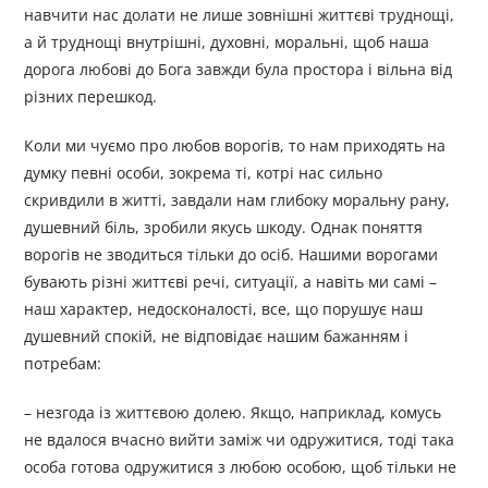
навчити нас долати не лише зовнішні життєві труднощі,
а й труднощі внутрішні, духовні, моральні, щоб наша
дорога любові до Бога завжди була простора і вільна від
різних перешкод.
Коли ми чуємо про любов ворогів, то нам приходять на
думку певні особи, зокрема ті, котрі нас сильно
скривдили в житті, завдали нам глибоку моральну рану,
душевний біль, зробили якусь шкоду. Однак поняття
ворогів не зводиться тільки до осіб. Нашими ворогами
бувають різні життєві речі, ситуації, а навіть ми самі –
наш характер, недосконалості, все, що порушує наш
душевний спокій, не відповідає нашим бажанням і
потребам:
– незгода із життєвою долею. Якщо, наприклад, комусь
не вдалося вчасно вийти заміж чи одружитися, тоді така
особа готова одружитися з любою особою, щоб тільки не