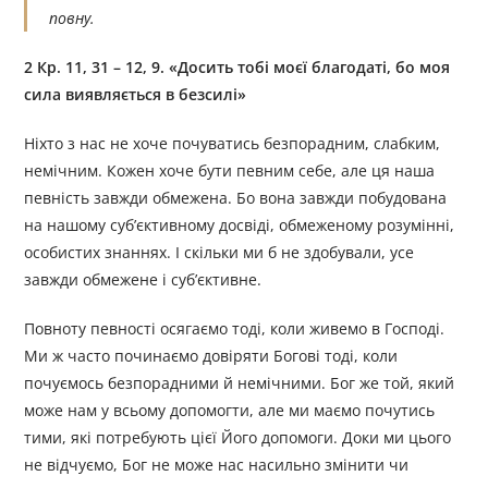
повну.
2 Кр. 11, 31 – 12, 9. «Досить тобі моєї благодаті, бо моя
сила виявляється в безсилі»
Ніхто з нас не хоче почуватись безпорадним, слабким,
немічним. Кожен хоче бути певним себе, але ця наша
певність завжди обмежена. Бо вона завжди побудована
на нашому суб’єктивному досвіді, обмеженому розумінні,
особистих знаннях. І скільки ми б не здобували, усе
завжди обмежене і суб’єктивне.
Повноту певності осягаємо тоді, коли живемо в Господі.
Ми ж часто починаємо довіряти Богові тоді, коли
почуємось безпорадними й немічними. Бог же той, який
може нам у всьому допомогти, але ми маємо почутись
тими, які потребують цієї Його допомоги. Доки ми цього
не відчуємо, Бог не може нас насильно змінити чи