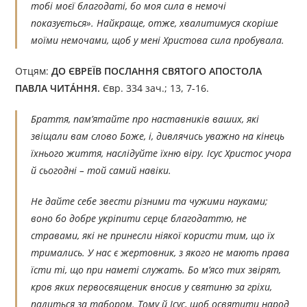
тобі моєї благодаті, бо моя сила в немочі
показується». Найкраще, отже, хвалитимуся скоріше
моїми немочами, щоб у мені Христова сила пробувала.
Отцям:
ДО ЄВРЕЇВ ПОСЛАННЯ СВЯТОГО АПОСТОЛА
ПАВЛА ЧИТÁННЯ.
Євр. 334 зач.; 13, 7-16.
Браття, пам’ятайте про наставників ваших, які
звіщали вам слово Боже, і, дивлячись уважно на кінець
їхнього життя, наслідуйте їхню віру. Ісус Христос учора
й сьогодні – той самий навіки.
Не дайте себе звести різними та чужими науками;
воно бо добре укріпити серце благодаттю, не
стравами, які не принесли ніякої користи тим, що їх
тримались. У нас є жертовник, з якого не мають права
їсти ті, що при наметі служать. Бо м’ясо тих звірят,
кров яких первосвященик вносив у святиню за гріхи,
палиться за табором. Тому й Ісус, щоб освятити народ