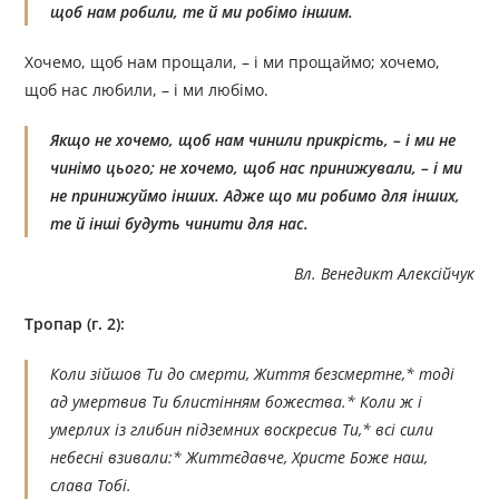
щоб нам робили, те й ми робімо іншим.
Хочемо, щоб нам прощали, – і ми прощаймо; хочемо,
щоб нас любили, – і ми любімо.
Якщо не хочемо, щоб нам чинили прикрість, – і ми не
чинімо цього; не хочемо, щоб нас принижували, – і ми
не принижуймо інших. Адже що ми робимо для інших,
те й інші будуть чинити для нас.
Вл. Венедикт Алексійчук
Тропар (г. 2):
Коли зійшов Ти до смерти, Життя безсмертне,* тоді
ад умертвив Ти блистінням божества.* Коли ж і
умерлих із глибин підземних воскресив Ти,* всі сили
небесні взивали:* Життєдавче, Христе Боже наш,
слава Тобі.