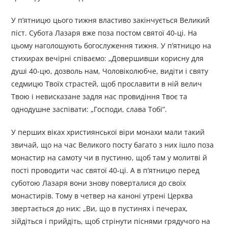
У п’ятницю цього тижня властиво закінчується Великий
піст. Субота Лазаря вже поза постом святої 40-ці. На
цьому наголошують богослуження тижня. У п’ятницю на
стихирах вечірні співаємо: „Довершивши корисну для
душі 40-цю, дозволь нам, Чоловіколюбче, видіти і святу
седмицю Твоїх страстей, щоб прославити в ній велич
Твою і невисказане задля нас провидіння Твоє та
однодушне заспівати: „Господи, слава Тобі”.
У перших віках християнської віри монахи мали такий
звичай, що на час Великого посту багато з них ішло поза
монастир на самоту чи в пустиню, щоб там у молитві й
пості проводити час святої 40-ці. А в п’ятницю перед
суботою Лазаря вони знову поверталися до своїх
монастирів. Тому в четвер на каноні утрені Церква
звертається до них: „Ви, що в пустинях і печерах,
зійдіться і прийдіть, щоб стрінути піснями грядучого на