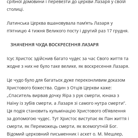
срібної домовини і перевезти до церкви Лазаря у своїй
столиці.
Латинська Церква вшановувала пам’ять Лазаря у
п’ятницю 4 тижня Великого посту і другий раз 17 грудня.
ЗНАЧЕННЯ ЧУДА ВОСКРЕСЕННЯ ЛАЗАРЯ
Ісус Христос здійснив багато чудес за час Свого життя та
жодне з них не було таке велике, як воскресення Лазаря.
Це чудо було для багатьох дуже переконливим доказом
Христового божества. Один з Отців Церкви каже:
„Спаситель вирвав дочку Яїра з рук смерти, юнака з
Наїну із зубів смерти, а Лазаря зі самого нутра смерти”.
Ця подія становить кульмінацію Христового об’явлення
за допомогою чудес. Тут Христос виступає як Пан життя і
смерти, як Переможець смерти, як всемогутній Бог.
Відомий церковний письменник і аскет о. М. Мешлер,