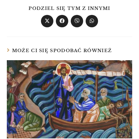
PODZIEL SIĘ TYM Z INNYMI
MOŻE CI SIĘ SPODOBAĆ RÓWNIEŻ