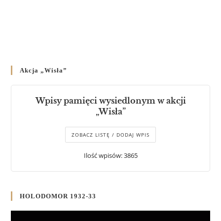
Akcja „Wisła”
Wpisy pamięci wysiedlonym w akcji
„Wisła”
ZOBACZ LISTĘ / DODAJ WPIS
Ilość wpisów: 3865
HOLODOMOR 1932-33