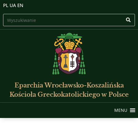
PL
UA
EN
Eparchia Wrocławsko-Koszalińska
Kościoła Greckokatolickiego w Polsce
MENU