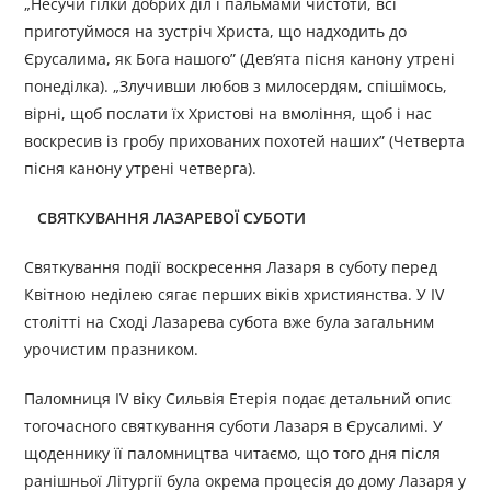
„Несучи гілки добрих діл і пальмами чистоти, всі
приготуймося на зустріч Христа, що надходить до
Єрусалима, як Бога нашого” (Дев’ята пісня канону утрені
понеділка). „Злучивши любов з милосердям, спішімось,
вірні, щоб послати їх Христові на вмоління, щоб і нас
воскресив із гробу прихованих похотей наших” (Четверта
пісня канону утрені четверга).
СВЯТКУВАННЯ ЛАЗАРЕВОЇ СУБОТИ
Святкування події воскресення Лазаря в суботу перед
Квітною неділею сягає перших віків християнства. У IV
столітті на Сході Лазарева субота вже була загальним
урочистим празником.
Паломниця IV віку Сильвія Етерія подає детальний опис
тогочасного святкування суботи Лазаря в Єрусалимі. У
щоденнику її паломництва читаємо, що того дня після
ранішньої Літургії була окрема процесія до дому Лазаря у