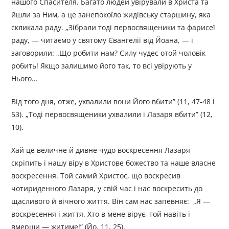
нашого Спасителя. Багато людей увірували в Христа та
йшли за Ним, а це занепокоїло жидівську старшину, яка
скликала раду. „Зібрали тоді первосвященики та фарисеї
раду, — читаємо у святому Євангелії від Йоана, — і
заговорили: „Що робити нам? Силу чудес отой чоловік
робить! Якщо залишимо його так, то всі увірують у
Нього…
Від того дня, отже, ухвалили вони Його вбити” (11, 47-48 і
53). „Тоді первосвященики ухвалили і Лазаря вбити” (12,
10).
Хай це величне й дивне чудо воскресення Лазаря
скріпить і нашу віру в Христове божество та наше власне
воскресення. Той самий Христос, що воскресив
чотириденного Лазаря, у свій час і нас воскресить до
щасливого й вічного життя. Він сам нас запевняє: „Я —
воскресення і життя. Хто в мене вірує, той навіть і
вмерши — житиме!” (Йо. 11, 25).