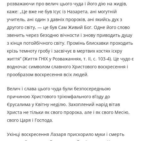
розважаючи про велич цього чуда і його дію на жидів,
каже: „Це вже не був Ісус із Назарета, ані могутній
учитель, ані один з давніх пророків, ані якийсь дух з
другого світу, — це був Сам Живий Бог. Одне його слово
звенить через безодню вічности і знову приводить душу
з кінця потойбічного світу. Промінь блискавки проходить
крізь темноту гробу і засвічує в мертвих костях іскру
життя” (Життя ГНІХ у Розважаннях, т. II, с. 103-4). Це чудо є
водночас символом славного Христового воскресення і
прообразом воскресення всіх людей.
Велич і слава цього чуда були безпосередньою
причиною Христового тріюмфального в’їзду до
Єрусалима у Квітну неділю. Захоплений нарід вітав
Христа не тільки як свого пророка, але і як свого Месію,
свого Царя і Господа.
Укінці воскресення Лазаря прискорило муки і смерть