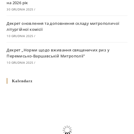
на 2026 рік
30 GRUDNIA 2025
/
Декрет оновлення та доповнення складу митрополичої
літургійної комісії
10 GRUDNIA 2025
/
Декрет „Норми щодо вживання священичих риз у
Перемисько-Варшавській Митрополії”
10 GRUDNIA 2025
/
Декрет про відзначення Великодня і всіх рухомих свят за
Kalendarz
григоріанським календарем
10 GRUDNIA 2025
/
Декрет проголошення та оприлюдення постанов Синоду
Єпископів УГКЦ як зобов’язуючі на території
Вроцлавсько-Кошалінської Єпархії
5 LISTOPADA 2025
/