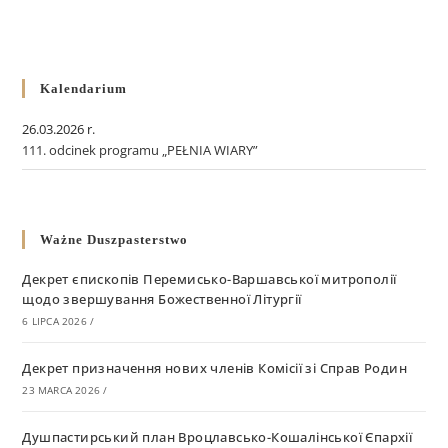
Kalendarium
26.03.2026 r.
111. odcinek programu „PEŁNIA WIARY”
Ważne Duszpasterstwo
Декрет єпископів Перемисько-Варшавської митрополії
щодо звершування Божественної Літургії
6 LIPCA 2026
/
Декрет призначення нових членів Комісії зі Справ Родин
23 MARCA 2026
/
Душпастирський план Вроцлавсько-Кошалінської Єпархії