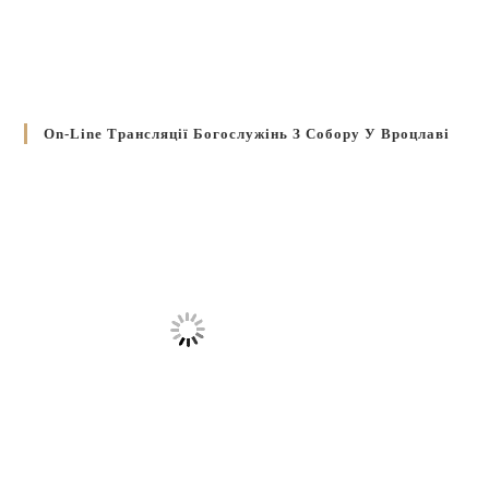
On-Line Трансляції Богослужінь З Собору У Вроцлаві