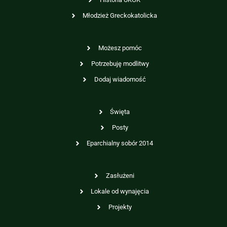
Młodzież Greckokatolicka
Możesz pomóc
Potrzebuję modlitwy
Dodaj wiadomość
Święta
Posty
Eparchialny sobór 2014
Zasłużeni
Lokale od wynajęcia
Projekty