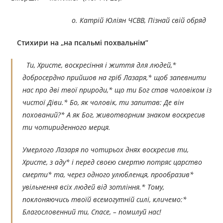
o
. Катрій Юліян ЧСВВ, Пізнай свій обряд
Стихири на „на псальмі похвальнім”
Ти, Христе, воскресіння і життя для людей,*
добросердно прийшов на гріб Лазаря,* щоб запевнити
нас про дві твої природи,* що ти Бог став чоловіком із
чистої Діви.* Бо, як чоловік, ти запитав: Де він
похований?* А як Бог, животворним знаком воскресив
ти чотириденного мерця.
Умерлого Лазаря по чотирьох днях воскресив ти,
Христе, з аду* і перед своєю смертю потряс царство
смерти* та, через одного улюбленця, прообразив*
увільнення всіх людей від зотління.* Тому,
поклоняючись твоїй всемогутній силі, кличемо:*
Благословенний ти, Спасе, – помилуй нас!