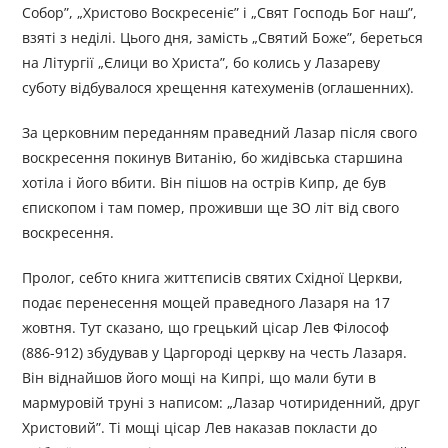
Собор”, „Христово Воскресеніє” і „Свят Господь Бог наш”,
взяті з неділі. Цього дня, замість „Святий Боже”, береться
на Літургії „Єлици во Христа”, бо колись у Лазареву
суботу відбувалося хрещення катехуменів (оглашенних).
За церковним переданням праведний Лазар після свого
воскресення покинув Витанію, бо жидівська старшина
хотіла і його вбити. Він пішов на острів Кипр, де був
єпископом і там помер, проживши ще ЗО літ від свого
воскресення.
Пролог, себто книга життєписів святих Східної Церкви,
подає перенесення мощей праведного Лазаря на 17
жовтня. Тут сказано, що грецький цісар Лев Філософ
(886-912) збудував у Царгороді церкву на честь Лазаря.
Він віднайшов його мощі на Кипрі, що мали бути в
мармуровій труні з написом: „Лазар чотириденний, друг
Христовий”. Ті мощі цісар Лев наказав покласти до