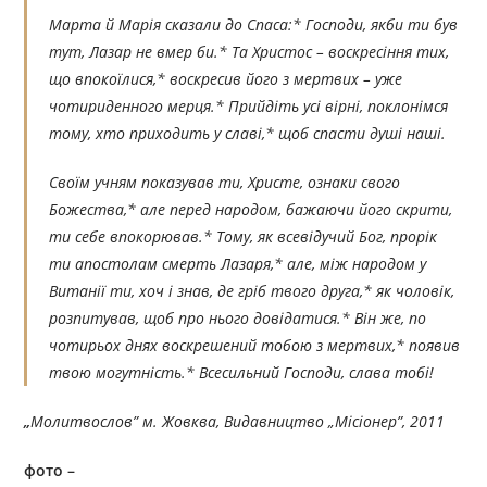
Марта й Марія сказали до Спаса:* Господи, якби ти був
тут, Лазар не вмер би.* Та Христос – воскресіння тих,
що впокоїлися,* воскресив його з мертвих – уже
чотириденного мерця.* Прийдіть усі вірні, поклонімся
тому, хто приходить у славі,* щоб спасти душі наші.
Своїм учням показував ти, Христе, ознаки свого
Божества,* але перед народом, бажаючи його скрити,
ти себе впокорював.* Тому, як всевідучий Бог, прорік
ти апостолам смерть Лазаря,* але, між народом у
Витанії ти, хоч і знав, де гріб твого друга,* як чоловік,
розпитував, щоб про нього довідатися.* Він же, по
чотирьох днях воскрешений тобою з мертвих,* появив
твою могутність.* Всесильний Господи, слава тобі!
„
Молитвослов” м. Жовква, Видавництво „Місіонер”, 2011
фото –