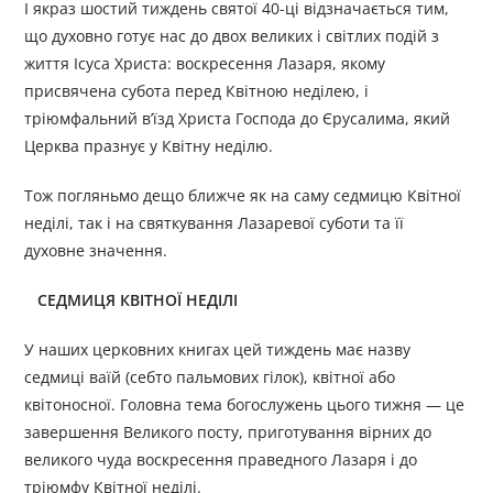
І якраз шостий тиждень святої 40-ці відзначається тим,
що духовно готує нас до двох великих і світлих подій з
життя Ісуса Христа: воскресення Лазаря, якому
присвячена субота перед Квітною неділею, і
тріюмфальний в’їзд Христа Господа до Єрусалима, який
Церква празнує у Квітну неділю.
Тож погляньмо дещо ближче як на саму седмицю Квітної
неділі, так і на святкування Лазаревої суботи та її
духовне значення.
СЕДМИЦЯ КВІТНОЇ НЕДІЛІ
У наших церковних книгах цей тиждень має назву
седмиці ваїй (себто пальмових гілок), квітної або
квітоносної. Головна тема богослужень цього тижня — це
завершення Великого посту, приготування вірних до
великого чуда воскресення праведного Лазаря і до
тріюмфу Квітної неділі.