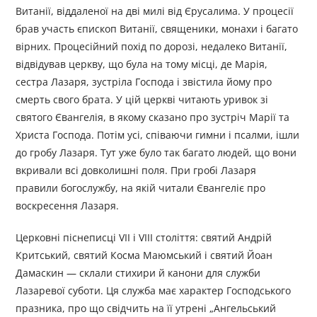
Витанії, віддаленої на дві милі від Єрусалима. У процесії
брав участь єпископ Витанії, священики, монахи і багато
вірних. Процесійний похід по дорозі, недалеко Витанії,
відвідував церкву, що була на тому місці, де Марія,
сестра Лазаря, зустріла Господа і звістила йому про
смерть свого брата. У цій церкві читають уривок зі
святого Євангелія, в якому сказано про зустріч Марії та
Христа Господа. Потім усі, співаючи гимни і псалми, ішли
до гробу Лазаря. Тут уже було так багато людей, що вони
вкривали всі довколишні поля. При гробі Лазаря
правили богослужбу, на якій читали Євангеліє про
воскресення Лазаря.
Церковні піснеписці VII і VIII століття: святий Андрій
Критський, святий Косма Маюмський і святий Йоан
Дамаскин — склали стихири й канони для служби
Лазаревої суботи. Ця служба має характер Господського
празника, про що свідчить на її утрені „Ангельський