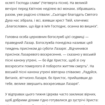
осляті Господа слави” (Четверта пісня). На великій
вечірні перед Квітною неділею всі монахи, зібравшись
разом, уже радісно співали: „Сьогодні благодать Святого
Духа нас зібрала, і всі, взявши хрест Твій, кличемо:
„Благословен, що йде в ім’я Господнє, осанна во вишніх”.
Головна особа церковних богослужб цієї седмиці —
праведний Лазар. Богослужба понеділка називає цей
тиждень присінком до суботи Лазаря: „Відчинився
присінок Лазаревого воскресення, — сказано у восьмій
пісні канону утрені, — бо йде Христос, щоб зі сну
воскресити померлого й побороти життям смерть”. На
восьмій пісні канона утрені вівторка співаємо: „Радуйся,
Витаніє, вітчизно Лазаря, бо Христос, прийшовши до
тебе, велике звершить воскресивши Лазаря”.
У відправах цього тижня Церква часто закликає вірних,
щоб добрими ділами гідно готувалися до зустрічі Христа: