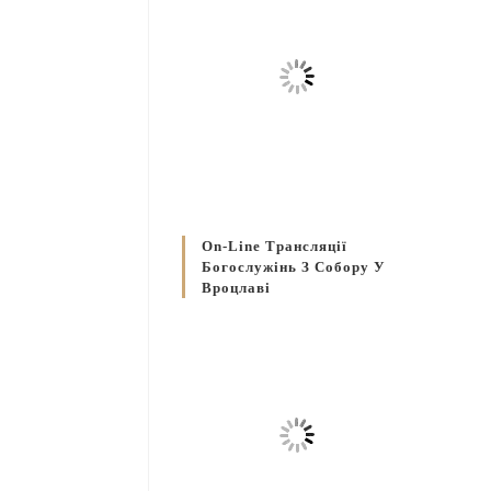
On-Line Трансляції
Богослужінь З Собору У
Вроцлаві