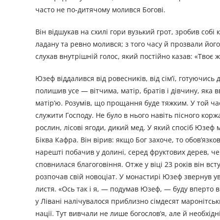
часто не по-дитячому молився Богові.
Він відшукав на схилі гори вузький грот, зробив соб
ладану та ревно молився; з того часу й прозвали йог
слухав внутрішній голос, який постійно казав: «Твоє 
Юзеф віддалився від ровесників, від сім’ї, готуючись 
полишив усе — вітчима, матір, братів і дівчину, яка 
матір’ю. Розумів, що прощання буде тяжким. У той ч
служити Господу. Не було в нього навіть пісного корж
рослин, лісові ягоди, дикий мед. У який спосіб Юзеф
Біква Кафра. Він вірив: якщо Бог захоче, то обов’язк
нарешті побачив у долині, серед фруктових дерев, ч
сповнилася благоговіння. Отже у віці 23 років він вст
розпочав свій новоціат. У монастирі Юзеф звернув ув
листя. «Ось так і я, — подумав Юзеф, — буду вперто в
у Лівані налічувалося приблизно сімдесят маронітськ
нації. Тут вивчали не лише богослов’я, але й необхід