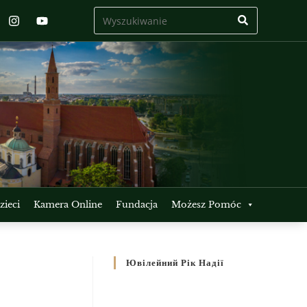
ieci
Kamera Online
Fundacja
Możesz Pomóc
Ювілейний Рік Надії