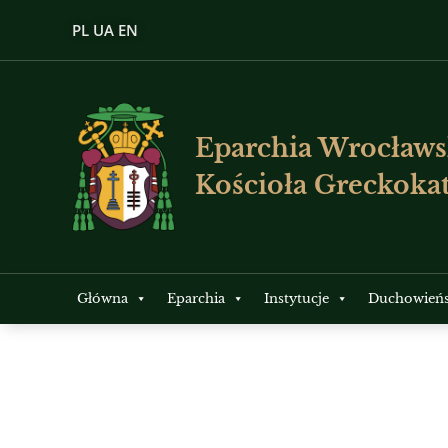
PL
UA
EN
Eparchia Wrocławs
Kościoła Greckokat
Główna
Eparchia
Instytucje
Duchowień