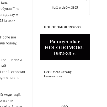
 їхнє
20 WRZEŚNIA 2024
/
Ilość wpisów: 3865
обував її на
Булла проголошення
я відразу ж
Ювілейного року 2025
3 із яких
5 CZERWCA 2024
/
HOLODOMOR 1932-33
Розпорядження
 Проте він
Преосвященнішого Владики
Pamięci ofiar
няв голову,
Кир Володимира Р. Ющака
HOLODOMORU
про вживання друкованих
1932-33 r.
книг на публічних
богослужіннях
 Ліван напали
23 LUTEGO 2024
/
єний
 келії, скропив
Cerkiewne Strony
Internetowe
спустошивши
ій медитації,
топтаних
кам’яній плиті,