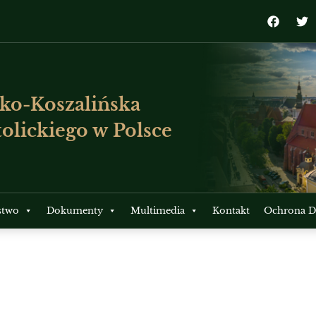
ko-Koszalińska
olickiego w Polsce
stwo
Dokumenty
Multimedia
Kontakt
Ochrona Dz