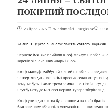
24 ЛИПНЯ – СВЯТО
ПОКІРНИЙ ПОСЛІДО
23 lipca 2025
Wiadomości liturgiczne
0 K
24 липня Церква вшановує пам’ять святого Шарбеля.
Чернече ім’я, яке прийняв Юсеф Махлуф Шарбель (Сарбе
коренів зі значенням «цар» і «Бог».
Юсеф Махлуф майбутній святий Шарбель народився в 18
четвертою дитиною в сім’ї простих селян Антуана і 
Тому, мабуть, і жили трохи заможніше, ніж їхні сусід
Службу Божу до місцевої церкви, суворо зберігали дні
Юсеф уже з дитинства був несхожим на своїх братів і
благородному обличчі, а мовчазність — притаманною