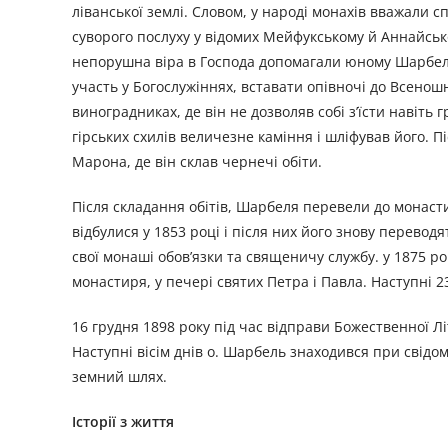
ліванської землі. Словом, у народі монахів вважали 
суворого послуху у відомих Мейфукському й Аннайсь
непорушна віра в Господа допомагали юному Шарбелю 
участь у Богослужіннях, вставати опівночі до Всеношн
виноградниках, де він не дозволяв собі з’їсти навіть
гірських схилів величезне каміння і шліфував його. П
Марона, де він склав чернечі обіти.
Після складання обітів, Шарбеля перевели до монасти
відбулися у 1853 році і після них його знову перевод
свої монаші обов’язки та священичу службу. у 1875 р
монастиря, у печері святих Петра і Павла. Наступні 23
16 грудня 1898 року під час відправи Божественної Лі
Наступні вісім днів о. Шарбель знаходився при свідом
земний шлях.
Історії з життя