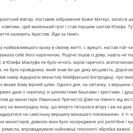
і крихітний вівтар, поставив зображення Божої Матері, запасся 
о «святим». Цей маленький грот і став першим скитом Юзефа. Ту
життя належить Христові. Йди за Ним!».
до найважливішого кроку в своєму житті. І, врешті, настав той ча
вважала себе його нареченою. Рішуче пішов із дому, навіть не п
ас в Юзефа Маклуфа не було нічого, окрім гарячого, всепоглин
а, не було провідника, який знав би цю дику місцевість. Дорогою
 мав намір відшукати монастир Мейфукської Богородиці, про яки
ово вкаже йому вірний шлях. Одного дня, на світанку, з вершини
ервоні дахи з черепиці зі шпилястими баштами і хрестами, і ду
упив до монастиря Ліванської Пречистої Діви на півночі від міста
агу на виноградну лозу, що вперто тягнулася вгору і аж на даху
идиратися на самісіньку вершину монашого покликання». У ті час
их монастирів, довкола яких було зосереджене усе релігійне і к
ні ремесла, впроваджували найновіші технології обробки важкої, 