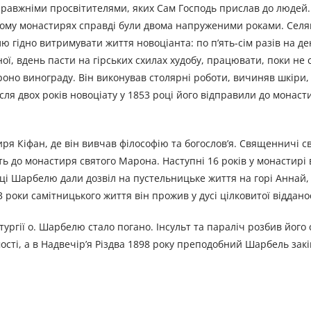
справжніми просвітителями, яких Сам Господь прислав до людей.
кому монастирях справді були двома напруженими роками. Селян
гідно витримувати життя новоціанта: по п’ять-сім разів на де
ої, вдень пасти на гірських схилах худобу, працювати, поки не 
 гроно винограду. Він виконував столярні роботи, вичиняв шкіри,
ісля двох років новоціату у 1853 році його відправили до монаст
ря Кіфан, де він вивчав філософію та богослов’я. Священничі 
ять до монастиря святого Марона. Наступні 16 років у монастирі
оці Шарбелю дали дозвіл на пустельницьке життя на горі Аннай,
 роки самітницького життя він прожив у дусі цілковитої відданос
тургії о. Шарбелю стало погано. Інсульт та параліч розбив його с
ості, а в Надвечір’я Різдва 1898 року преподобний Шарбель закі