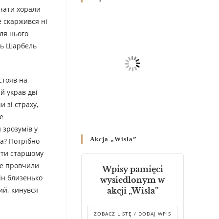
Родин
вчати хорали
4 GRUDNIA 2024
/
е скаржився ні
для нього
Декрет владики Володимира
сь Шарбель
про утворення Комісії до
Справ Молоді та встановленя
складу Катихитичної Комісії
стояв на
18 PAŹDZIERNIKA 2024
/
й украв дві
Декрет „Проголошення та
 зі страху,
оприлюднення постанов
е
Синоду Єпископів УГКЦ,
 зрозумів у
який відбувся у Зарваниці, в
Akcja „Wisła”
да? Потрібно
днях 2-12 липня 2024 р.”
4 PAŹDZIERNIKA 2024
/
ити старшому
же провчили
Wpisy pamięci
Декрет єпископів
Він близенько
wysiedlonym w
Перемисько-Варшавської
ий, кинувся
akcji „Wisła”
Митрополії стосовно
звершування Божественної
літургії
ZOBACZ LISTĘ / DODAJ WPIS