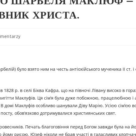
ГО ШАРБЕЛЯ МАКЛЮФ –
ВНИК ХРИСТА.
omentarzy
лій) було взято ним на честь антіохійського мученика II ст. і 
28 р. в селі Біква Кафра, що на півночі Лівану високо в горах
Бригітти Маклуфів. Ця сім’я була дуже побожною, працелюбною і
и. В домі Маклуфів особливо шанували Діву Марію. Усією сім’єю 
 посту, обов’язково дотримувалися християнських свят.
 ровесників. Печать благоговіння перед Богом завжди була на й
 йому рисою. Юзеф ніколи не брав участі в галасливих хлопчач