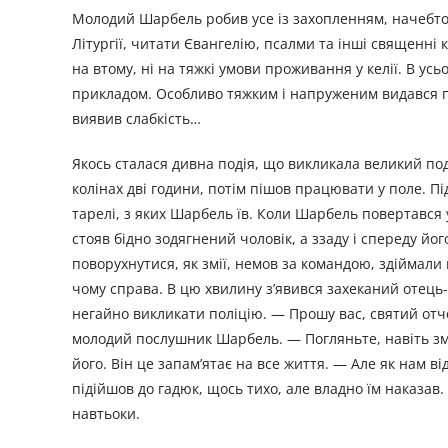
Молодий Шарбель робив усе із захопленням, начебто 
Літургії, читати Євангелію, псалми та інші священні 
на втому, ні на тяжкі умови проживання у келії. В ус
прикладом. Особливо тяжким і напруженим видався п
виявив слабкість…
Якось сталася дивна подія, що викликала великий по
колінах дві години, потім пішов працювати у поле. Пі
тарелі, з яких Шарбель їв. Коли Шарбель повертався у
стояв бідно зодягнений чоловік, а ззаду і спереду йо
поворухнутися, як змії, немов за командою, здіймали 
чому справа. В цю хвилину з’явився захеканий отець-
негайно викликати поліцію. — Прошу вас, святий от
молодий послушник Шарбель. — Погляньте, навіть змі
його. Він це запам’ятає на все життя. — Але як нам в
підійшов до гадюк, щось тихо, але владно їм наказав.
навтьоки.