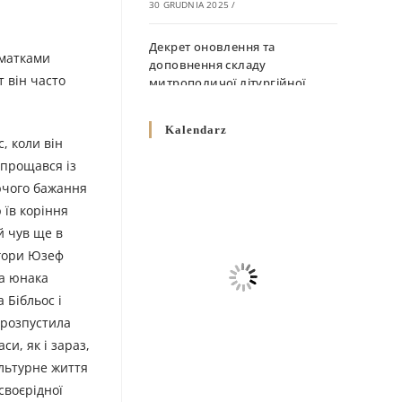
30 GRUDNIA 2025
/
Декрет оновлення та
шматками
доповнення складу
т він часто
митрополичої літургійної
комісії
10 GRUDNIA 2025
/
Kalendarz
с, коли він
Декрет „Норми щодо
опрощався із
вживання священичих риз у
аючого бажання
Перемисько-Варшавській
 їв коріння
Митрополії”
й чув ще в
10 GRUDNIA 2025
/
 гори Юзеф
ша юнака
Декрет про відзначення
Великодня і всіх рухомих
 Бібльос і
свят за григоріанським
 розпустила
календарем
и, як і зараз,
10 GRUDNIA 2025
/
ультурне життя
своєрідної
Декрет проголошення та