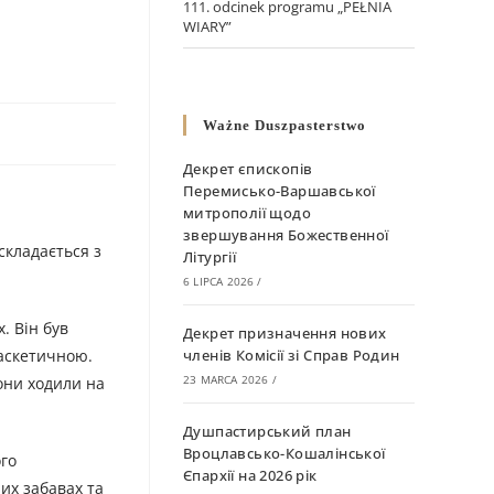
111. odcinek programu „PEŁNIA
WIARY”
Ważne Duszpasterstwo
Декрет єпископів
Перемисько-Варшавської
митрополії щодо
звершування Божественної
складається з
Літургії
6 LIPCA 2026
/
. Він був
Декрет призначення нових
 аскетичною.
членів Комісії зі Справ Родин
23 MARCA 2026
/
вони ходили на
Душпастирський план
Вроцлавсько-Кошалінської
ого
Єпархії на 2026 рік
их забавах та