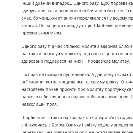
Інший дивний випадок… Одного разу, щоб порозважати
здивування, коли вони вночі побачили в його келії св
смак, бо ченці-жартівники перелякалися і у всьому при
загасла. Після цього випадку отцю Шарбелю дозволил
прожив схимником.
Одного разу під час спільної молитви вдарила блиска
настільки поринув у молитву, що навіть цього не пом
здивовано подивився на них і… продовжив молитву.
Господь не покидав пустельника. А дав йому і всім о
рої сарани, котра нищила все на своєму шляху. Оточ
настоятель почав просити про молитву порятунку свят
навколо себе свяченою водою, поблагословив поле. І
навколишні поля.
Шарбель міг стояти на колінах по чотири-п’ять годин.
спілкуючись з Богом. Взимку і влітку ходив у зношен
черевиках, без головного убору, не розпалював вогню, 