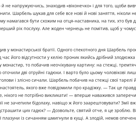
й не напружуючись, знаходив «віконечко» і для того, щоби ви
книги. Шарбель шукав для себе все нові й нові заняття, ніколи н
ьому намагався бути схожим на отця-наставника, на тих, хто був 
ерший рік послуху. Але жоден чернець не помітив, щоб у чому
див у монастирської братії. Одного спекотного дня Шарбель про
д час його відсутности у келію проник якийсь дрібний злодюжка 
 монастир, то побачив неочікувану картину: на стежці, тремтячи
го оточили дві отруйні гадюки. І варто було цьому чоловікові лиш
голови і злісно сичали. Шарбель побачив на стежці свої тарелі й
настоятель, якого вже повідомили про крадіжку. — Так це прав
че, нікого не потрібно викликати! — вперше наважився запереч
ї не зачепили бідолаху, навіщо ж його заарештовувати? Змії в
ідстрашити цих гадюк? — Дозвольте, святий отче, я це зроблю. 
 І плазуни із сичанням шмигнули в кущі. А злодій, немов опечен