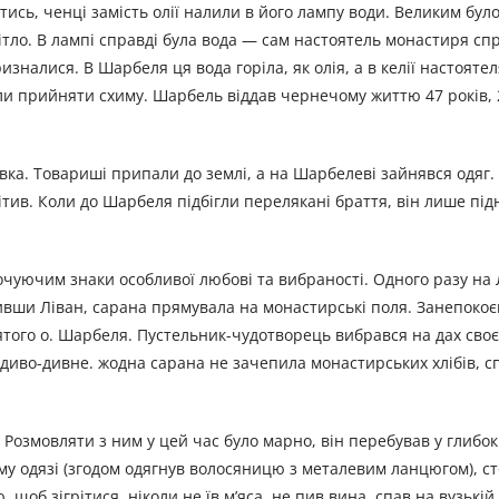
сь, ченці замість олії налили в його лампу води. Великим було
ітло. В лампі справді була вода — сам настоятель монастиря спр
зналися. В Шарбеля ця вода горіла, як олія, а в келії настоятел
и прийняти схиму. Шарбель віддав чернечому життю 47 років, 2
вка. Товариші припали до землі, а на Шарбелеві зайнявся одяг.
ітив. Коли до Шарбеля підбігли перелякані браття, він лише під
точуючим знаки особливої любові та вибраності. Одного разу на
ивши Ліван, сарана прямувала на монастирські поля. Занепоко
ого о. Шарбеля. Пустельник-чудотворець вибрався на дах своєї
 диво-дивне. жодна сарана не зачепила монастирських хлібів, 
 Розмовляти з ним у цей час було марно, він перебував у глибок
ому одязі (згодом одягнув волосяницю з металевим ланцюгом), с
щоб зігрітися, ніколи не їв м’яса, не пив вина, спав на вузькій 