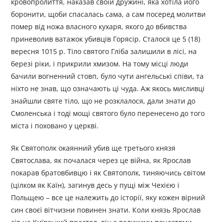
кровопролиття, наказав своїй дружині, яка хотіла його
боронити, щоби спасалась сама, а сам посеред молитви
помер від ножа власного кухаря, якого до вбивства
приневолив ватажок убивців Горясір. Сталося це 5 (18)
вересня 1015 р. Тіло святого Гліба залишили в лісі, на
березі ріки, і прикрили хмизом. На тому місці люди
бачили вогненний стовп, було чути ангельські співи, та
ніхто не знав, що означають ці чуда. Аж якось мисливці
знайшли святе тіло, що не розклалося, дали знати до
Смоленська і тоді мощі святого було перенесено до того
міста і поховано у церкві.
Як Святополк окаянний убив ще третього князя
Святослава, як почалася через це війна, як Ярослав
покарав братовбивцю і як Святополк, тиняючись світом
(цілком як Каїн), загинув десь у пущі між Чехією і
Польщею – все це належить до історії, яку кожен вірний
син своєї вітчизни повинен знати. Коли князь Ярослав