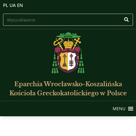
PL
UA
EN
Eparchia Wrocławsko-Koszalińska
Kościoła Greckokatolickiego w Polsce
MENU