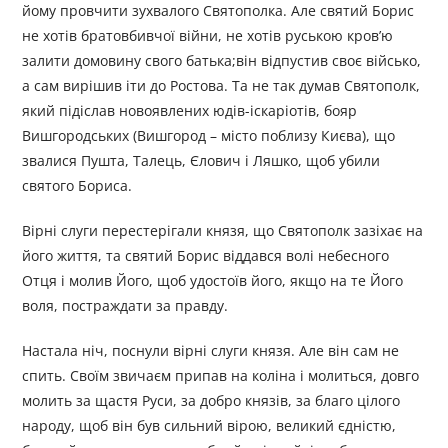
йому провчити зухвалого Святополка. Але святий Борис
не хотів братовбивчої війни, не хотів руською кров’ю
залити домовину свого батька;він відпустив своє військо,
а сам вирішив іти до Ростова. Та не так думав Святополк,
який підіслав новоявлених юдів-іскаріотів, бояр
Вишгородських (Вишгород – місто поблизу Києва), що
звалися Пушта, Талець, Єлович і Ляшко, щоб убили
святого Бориса.
Вірні слуги перестерігали князя, що Святополк зазіхає на
його життя, та святий Борис віддався волі небесного
Отця і молив Його, щоб удостоїв його, якщо на те Його
воля, постраждати за правду.
Настала ніч, поснули вірні слуги князя. Але він сам не
спить. Своїм звичаєм припав на коліна і молиться, довго
молить за щастя Руси, за добро князів, за благо цілого
народу, щоб він був сильний вірою, великий єдністю,