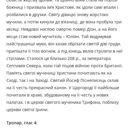
божниці і призвала Ім’я Христове, як ідоли самі впали і
розбилися в друзки. Святу дівицю знову жорстоко
мучили, а потім кинули до в’язниці, де вона пробула три
місяці. Невдовзі наглою смертю помер Діон, а на його
місце став новий мучитель – Юліян. Той видумував
найстрашніші муки, він казав обрізати святій діві груди,
припікати її тіло вогнем, а під кінець велів стріляти в неї
стрілами. Сталося це близько 208 р., за імператора
Септимія Севера, коли той пішов війною проти Британії.
Пам’ять святої мучениці Христини почитають як на
Сході, так і на Заході. Святий Йосиф Піснеписець склав
на її честь прекрасний канон. У Царгороді її найбільше
почитали в храмі, збудованому на її честь у нових
палатах, і в церкві святого мученика Трифона, поблизу
церкви святої Ірини.
Тропар, глас 4: