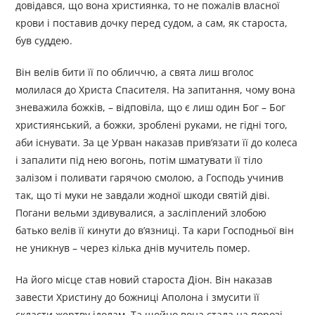
довідався, що вона християнка, то не пожалів власної
крови і поставив дочку перед судом, а сам, як староста,
був суддею.
Він велів бити її по обличчю, а свята лиш вголос
молилася до Христа Спасителя. На запитання, чому вона
зневажила божків, – відповіла, що є лиш один Бог – Бог
християнський, а божки, зроблені руками, не гідні того,
аби існувати. За це Урван наказав прив’язати її до колеса
і запалити під нею вогонь, потім шматувати її тіло
залізом і поливати гарячою смолою, а Господь учинив
так, що ті муки не завдали жодної шкоди святій діві.
Погани вельми здивувалися, а засліплений злобою
батько велів її кинути до в’язниці. Та кари Господньої він
не уникнув – через кілька днів мучитель помер.
На його місце став новий староста Діон. Він наказав
завести Христину до божниці Аполона і змусити її
скласти жертву ідолам. Та щойно вона стала на порозі