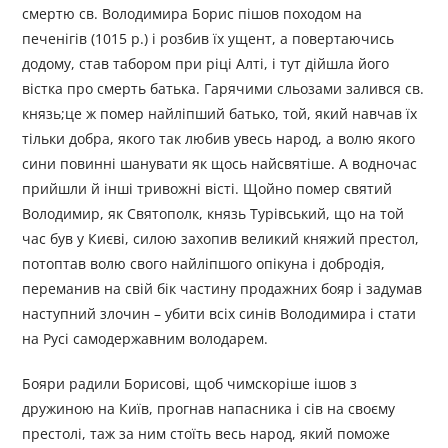
смертю св. Володимира Борис пішов походом на
печенігів (1015 р.) і розбив їх ущент, а повертаючись
додому, став табором при ріці Алті, і тут дійшла його
вістка про смерть батька. Гарячими сльозами залився св.
князь;це ж помер найліпший батько, той, який навчав їх
тільки добра, якого так любив увесь народ, а волю якого
сини повинні шанувати як щось найсвятіше. А водночас
прийшли й інші тривожні вісті. Щойно помер святий
Володимир, як Святополк, князь Турівський, що на той
час був у Києві, силою захопив великий княжий престол,
потоптав волю свого найліпшого опікуна і добродія,
переманив на свій бік частину продажних бояр і задумав
наступний злочин – убити всіх синів Володимира і стати
на Русі самодержавним володарем.
Бояри радили Борисові, щоб чимскоріше ішов з
дружиною на Київ, прогнав напасника і сів на своєму
престолі, таж за ним стоїть весь народ, який поможе