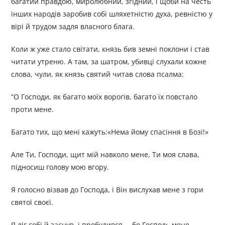
багатий правдою, миролюбний, згідний, і щоби на честь
інших народів заробив собі шляхетністю духа, ревністю у
вірі й трудом задля власного блага.
Коли ж уже стало світати, князь бив земні поклони і став
читати утреню. А там, за шатром, убивці слухали кожне
слова, чули, як князь святий читав слова псалма:
“О Господи, як багато моїх ворогів, багато їх повстало
проти мене.
Багато тих, що мені кажуть:«Нема йому спасіння в Бозі!»
Але Ти, Господи, щит мій навколо мене, Ти моя слава,
підносиш голову мою вгору.
Я голосно візвав до Господа, і Він вислухав мене з гори
святої своєї.
Я ліг собі й заснув, і пробудився, – бо Господь мене