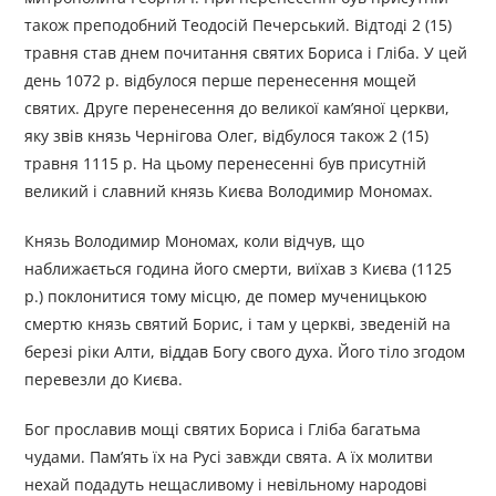
також преподобний Теодосій Печерський. Відтоді 2 (15)
травня став днем почитання святих Бориса і Гліба. У цей
день 1072 р. відбулося перше перенесення мощей
святих. Друге перенесення до великої кам’яної церкви,
яку звів князь Чернігова Олег, відбулося також 2 (15)
травня 1115 р. На цьому перенесенні був присутній
великий і славний князь Києва Володимир Мономах.
Князь Володимир Мономах, коли відчув, що
наближається година його смерти, виїхав з Києва (1125
р.) поклонитися тому місцю, де помер мученицькою
смертю князь святий Борис, і там у церкві, зведеній на
березі ріки Алти, віддав Богу свого духа. Його тіло згодом
перевезли до Києва.
Бог прославив мощі святих Бориса і Гліба багатьма
чудами. Пам’ять їх на Русі завжди свята. А їх молитви
нехай подадуть нещасливому і невільному народові