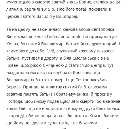
мученицькою смертю святий князь Борис, сталося це 24
липня (6 серпня) 1015 р. Тіло його потай поховали в
церкві святого Василія у Вишгороді.
Та на цьому не закінчилася каїнова злоба Святополка.
Він послав до князя Гліба листа, щоб той приїжджав до
Києва, бо святий Володимир, батько його, дуже хворий, і
кличе його до себе. Гліб, слухняний кожному наказові
батька, пустився в дорогу, а біля Смоленська сів на
човен, щоб рікою Смядиною дістатися до Дніпра. Тут
наздогнала його вістка від брата Ярослава, що
Володимир, їх батько, помер, і що Святополк убив
Бориса. Припав на молитву святий Гліб, сльозами
освятив пам’ять батька і брата-мученика, й просив у
Господа, щоб і йому подав щасливої смерти, бо вже знав
князь Гліб, що не врятуватися йому від руки Святополка.
І справді, вбивці не дали на себе чекати. Князь, бачачи,
що йому не здолати супостатів, і не бажаючи