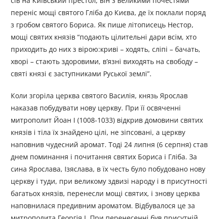
сів на Київський престол, він з великими почестями
переніс мощі святого Гліба до Києва, де їх поклали поряд
з гробом святого Бориса. Як пише літописець Нестор,
мощі святих князів “подають цілительні дари всім, хто
приходить до них з вірою:криві – ходять, сліпі – бачать,
хворі – стають здоровими, в’язні виходять на свободу –
святі князі є заступниками Руської землі”.
Коли згоріла церква святого Василія, князь Ярослав
наказав побудувати нову церкву. При її освяченні
митрополит Йоан I (1008-1033) відкрив домовини святих
князів і тіла їх знайдено цілі, не зіпсовані, а церкву
наповнив чудесний аромат. Тоді 24 липня (6 серпня) став
днем поминання і почитання святих Бориса і Гліба. За
сина Ярослава, Ізяслава, в їх честь було побудовано нову
церкву і туди, при великому здвизі народу і в присутності
багатьох князів, перенесли мощі святих, і знову церква
наповнилася предивним ароматом. Відбувалося це за
митрополита Георгія І. При перенесенні був присутній