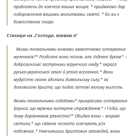
прибігаючи до ковчега ваших мощів, * приймаємо дар
оздоровлення вашими молитвами, святії, * бо ви є
божественні лікарі.
Стихири на
„
Господи, взиваю я
”
Якими похвальними вінками заквітчаємо оспівуваних
мучеників?* Розділені вони тілом, але з’єднані духом* –
доброзичливі заступники віруючого люду,* окраса
русько-української землі й утіха вселенної.* Вони
мудрістю своєю здолали диявольську силу,* за
допомогою Христа, що подає світові велику милість.
Якими похвальними оздобами* прикрасимо оспівуваних
Бориса, що мужньо витерпів страждання,* і Гліба, що
йому дорівнював ревністю?* Обидва вони – яскраві
світила,* що сяйвом чесноти освічують усіх
побожних.* Навчившись Христових заповідей, вони