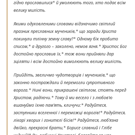
гідно прославилися* й умолюють того, хто подає всім
велику милість.
Якими одуховленими словами відзначимо світлий
празник преславних мучеників,* що заради Христа
покинули тлінну земну славу?* Одному бік пробито
списом,* а другого – заколено, немов ягня.* Христос Бог
достойно прославив їх,* тож вони прийняли дар
зціляти і всім достойно вимолюють велику милість.
Прийдіть, звеличмо чудотворців і мучеників,* що
законно постраждали й перемогли супротивного
ворога.* Нині вони, прикрашені світлом, стоять перед
Христом, радіючи.* Тому й ми весело і з любов’ю
вшануймо їхню пам’ять, кличучи:* Радуйтеся,
заступники вселенної і переможці ворогів!* Радуйтеся,
лікарі хворих і гонителі бісів!* Радуйтеся, люб’язна
двійко, прекрасні брати,* Борисе славний і Глібе