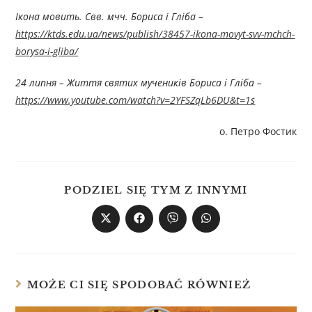
Ікона мовить. Свв. мчч. Бориса і Гліба
–
https://ktds.edu.ua/news/publish/38457-ikona-movyt-svv-mchch-
borysa-i-gliba/
24 липня – Життя святих мучеників Бориса і Гліба
–
https://www.youtube.com/watch?v=2YFSZqLb6DU&t=1s
о. Петро Фостик
PODZIEL SIĘ TYM Z INNYMI
MOŻE CI SIĘ SPODOBAĆ RÓWNIEŻ