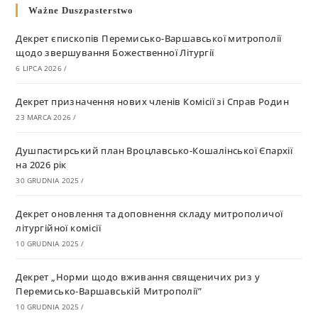
Ważne Duszpasterstwo
Декрет єпископів Перемисько-Варшавської митрополії
щодо звершування Божественної Літургії
6 LIPCA 2026
/
Декрет призначення нових членів Комісії зі Справ Родин
23 MARCA 2026
/
Душпастирський план Вроцлавсько-Кошалінської Єпархії
на 2026 рік
30 GRUDNIA 2025
/
Декрет оновлення та доповнення складу митрополичої
літургійної комісії
10 GRUDNIA 2025
/
Декрет „Норми щодо вживання священичих риз у
Перемисько-Варшавській Митрополії”
10 GRUDNIA 2025
/