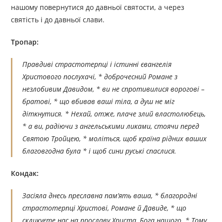
нашому повернутися до давньої святости, а через
святість і до давньої слави.
Тропар:
Правдиві страстотерпці і істинні євангелія
Христового послухачі, * доброчесний Романе з
незлобивим Давидом, * ви не спротивилися ворогові –
братові, * що вбивав ваші тіла, а душ не міг
діткнутися. * Нехай, отже, плаче злий властолюбець,
* а ви, радіючи з ангельськими ликами, стоячи перед
Святою Тройцею, * моліться, щоб країна рідних ваших
благовгодна була * і щоб сини руські спаслися.
Кондак:
Засіяла днесь преславна пам’ять ваша, * благородні
страстотерпці Христові, Романе й Давиде, * що
скликуєте нас на прославу Христа, Бога нашого. * Тому,