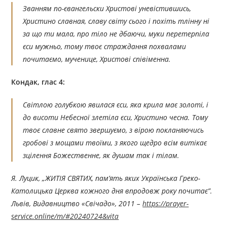
Званням по-євангельски Христові уневістившись,
Христино славная, славу світу сього і похіть тлінну ні
за що ти мала, про тіло не дбаючи, муки перетерпіла
єси мужньо, тому твоє страждання похвалами
почитаємо, мученице, Христові співіменна.
Кондак, глас 4:
Світлою голубкою явилася єси, яка крила має золоті, і
до висоти Небесної злетіла єси, Христино чесна. Тому
твоє славне свято звершуємо, з вірою покланяючись
гробові з мощами твоїми, з якого щедро всім витікає
зцілення Божественне, як душам так і тілам.
Я. Луцик, „ЖИТІЯ СВЯТИХ, пам’ять яких Українська Греко-
Католицька Церква кожного дня впродовж року по
читає”.
Львів, Видавництво «Свічадо», 201
1
–
https://prayer-
service.online/m/#20240724&vita