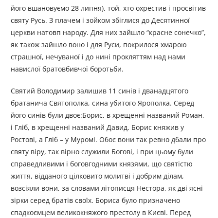
його вшановуємо 28 липня), той, хто охрестив і просвітив
святу Русь. З плачем і зойком збіглися до Десятинної
церкви натовп народу. Для них зайшло “красне сонечко”,
як також зайшло воно і для Руси, покрилося хмарою
страшної, нечуваної і до нині прокляттям над нами
навислої братовбивчої боротьби.
Святий Володимир залишив 11 синів і дванадцятого
братанича Святополка, сина убитого Ярополка. Серед
його синів були двоє:Борис, в хрещенні названий Роман,
і Гліб, в хрещенні названий Давид. Борис княжив у
Ростові, а Гліб – у Муромі. Обоє вони так ревно дбали про
святу віру, так вірно служили Богові, і при цьому були
справедливими і боговгодними князями, що святістю
життя, відданого цілковито молитві і добрим ділам,
возсіяли вони, за словами літописця Нестора, як дві ясні
зірки серед братів своїх. Бориса було призначено
спадкоємцем великокняжого престолу в Києві. Перед