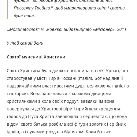
чудний!* Ви, любимці Христові, благайте за нас
Пресвяту Тройцю,* щоб умиротворити світ і спасти
душі наші.
„
Молитвослов”
м. Жовква
, Видавництво «
Місіонер
», 2011
У той самий день
Святої мучениці Христини
Свята Христина була дочкою поганина на ім’я Урван, що
старостував у місті Тир в Тоскані (Італія). Бог наділив її
надзвичайними властивостями душі, великою лагідністю
і покорою. Вона запізналася з кількома дівицями
християнками з кола своїх подруг, завдяки їм вона
навернулася до Христової віри і прийняла хрещення.
Любов до Ісуса Христа заволоділа її серцем так, що вона
в домі свого батька розбила всі фігури золотих і срібних
ідолів, а їх уламки роздала біднякам. Коли батько