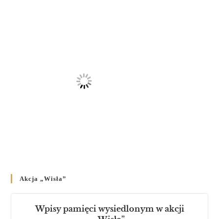
23 LUTEGO 2024
/
Akcja „Wisła”
Wpisy pamięci wysiedlonym w akcji