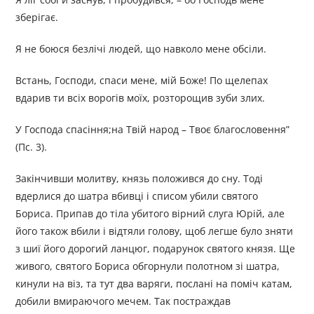
зберігає.
Я не боюся безлічі людей, що навколо мене обсіли.
Встань, Господи, спаси мене, мій Боже! По щелепах
вдарив ти всіх ворогів моїх, розторощив зуби злих.
У Господа спасіння;на Твій народ – Твоє благословення”
(Пс. 3).
Закінчивши молитву, князь положився до сну. Тоді
вдерлися до шатра вбивці і списом убили святого
Бориса. Припав до тіла убитого вірний слуга Юрій, але
його також вбили і відтяли голову, щоб легше було зняти
з шиї його дорогий ланцюг, подарунок святого князя. Ще
живого, святого Бориса обгорнули полотном зі шатра,
кинули на віз, та тут два варяги, послані на поміч катам,
добили вмираючого мечем. Так постраждав