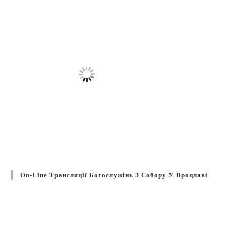
On-Line Трансляції Богослужінь З Собору У Вроцлаві