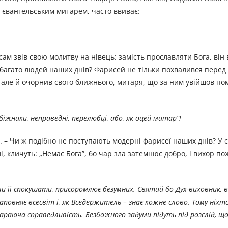
 євангельським митарем, часто ввиває:
сам звів свою молитву на нівець: замість прославляти Бога, він
 багато людей наших днів? Фарисей не тільки похвалився перед
але й очорнив свого ближнього, митаря, що за ним увійшов пом
абіжники, неправедні, перелюбці, або, як оцей митар”!
 – Чи ж подібно не поступають модерні фарисеї наших днів? У с
лі, кличуть: „Немає Бога”, бо чар зла затемнює добро, і вихор п
оли її спокушати, присоромлює безумних. Святий бо Дух-виховник, 
наповняє всесвіт і, як Вседержитель – знає кожне слово. Тому ніх
караюча справедливість. Безбожного задуми підуть під розслід, 