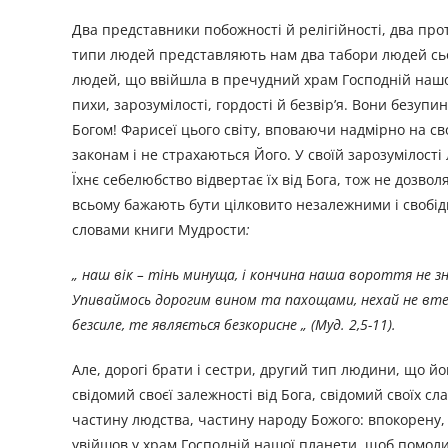
Два представники побожності й релігійності, два прот
типи людей представляють нам два табори людей сьо
людей, що ввійшла в пречудний храм Господній нашої 
пихи, зарозумілості, гордості й безвір’я. Вони безуп
Богом! Фарисеї цього світу, вповаючи надмірно на св
законам і не страхаються Його. У своїй зарозумілості
Їхнє себелюбство відвертає їх від Бога, тож не дозволя
всьому бажають бути цілковито незалежними і свобідни
словами книги Мудрости
:
„ наш вік – тінь минуща, і кончина наша вороття не 
Упиваймось дорогим вином та пахощами, нехай не втеч
безсиле, те являється безкорисне „ (Муд. 2,5-11).
Але, дорогі брати і сестри, другий тип людини, що й
свідомий своєї залежності від Бога, свідомий своїх сл
частину людства, частину народу Божого: впокорену,
увійшов у храм Господній нашої планети, щоб помолити