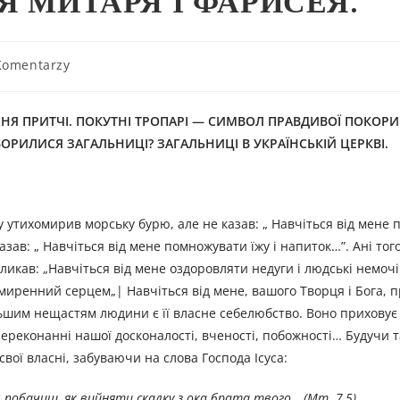
Я МИТАРЯ І ФАРИСЕЯ.
Komentarzy
ННЯ ПРИТЧІ. ПОКУТНІ ТРОПАРІ — СИМВОЛ ПРАВДИВОЇ ПОКОРИ
ОРИЛИСЯ ЗАГАЛЬНИЦІ? ЗАГАЛЬНИЦІ В УКРАЇНСЬКІЙ ЦЕРКВІ.
асу утихомирив морську бурю, але не казав: „ Навчіться від мене
азав: „ Навчіться від мене помножувати їжу і напиток…”. Ані того
ликав: „Навчіться від мене оздоровляти недуги і людські немочі
 смиренний серцем„| Навчіться від мене, вашого Творця і Бога, 
льшим нещастям людини є її власне себелюбство. Воно приховує
ереконанні нашої досконалості, вченості, побожності… Будучи т
свої власні, забуваючи на слова Господа Ісуса:
 побачиш, як вийняти скалку з ока брата твого „ (Мт. 7,5).