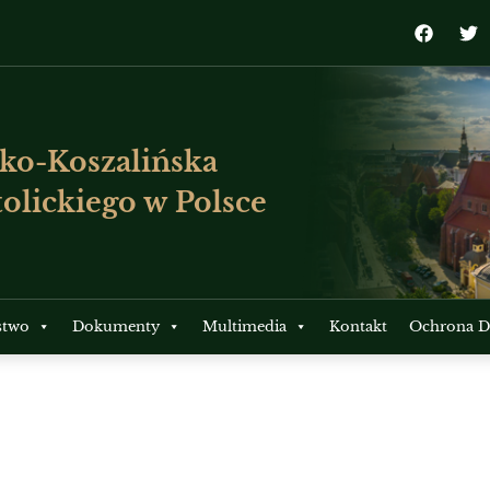
ko-Koszalińska
olickiego w Polsce
stwo
Dokumenty
Multimedia
Kontakt
Ochrona Dz