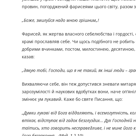
провин, погорджений фарисеями цього світу, разом з
„Боже, змилуйся надо мною грішним„!
Фарисей, як жертва власного себелюбства і гордості, 
храмі прославляв себе. Чи щось подібного не робить
добрими вчинками, постом, милостинею, десятиною, 
казав:
„дякую тобі, Господи, що я не такий, як інші люди – гр
Вихваляючи себе, він теж допустився зневаги митаря.
зарозумілості й наукових вдобутках вони, наче оп’яні
змінює ум лукавий. Каже бо святе Писання, що:
„Думки лукаві від Бога віддаляють, і всемогутність, к
втікає, відступає від гадок безглуздих… Дух Господній 
таїтись, хто говорить несправедливе, і не мине його 
його беззаконня „ (Муд. 1,2-10).