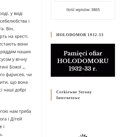
20 WRZEŚNIA 2024
/
Ilość wpisów: 3865
оді, у виді
Булла проголошення
 себелюбства і
Ювілейного року 2025
а. Він,
5 CZERWCA 2024
/
HOLODOMOR 1932-33
ть на хресті.
рестають вони
Розпорядження
Преосвященнішого Владики
наряддям наших
Pamięci ofiar
Кир Володимира Р. Ющака
сусом у вічну
HOLODOMORU
про вживання друкованих
ині Божої „,
1932-33 r.
книг на публічних
ого фарисея, чи
богослужіннях
вити, що вона
23 LUTEGO 2024
/
сі наші добрі
Cerkiewne Strony
Internetowe
огою нам треба
ога і Дітей
е і
ь.