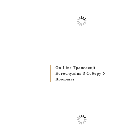
On-Line Трансляції
Богослужінь З Собору У
Вроцлаві