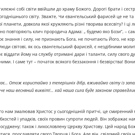
илежні собі світи ввійшли до храму Божого. Дорогі брати і сестр
годнішнього світу. Зважте, Чи євангельський фарисей це не та
планети, довкола якої кружляють різні творива всесвіту? І ці 
инно повторяють клич прородича Адама: „ будемо яко Бози”, – сам
оє знання і силу, не признають Бога, не почитають Його, не ко
 люди світові, як ось євангельський фарисей, є нездібними моли
є віддати йому на службу отримані дари і таланти, силу свого дух
ми. І саме тут – початок всякого беззаконня і безвірства! Вони
знає… Отож користаймо з теперішніх дібр, вживаймо світу із за
е наш весняний виквіт!… хай наша сила буде законом справедли
ого нам змалював Христос у сьогоднішній притчі, це смиренний 
абкостей і упадків, своїх провин супроти людей. Він зображає на
 осуджену; також і лихословлену Церкву Христову. Цей народ Бо
ся, прославляти свого Творця і Бога, Але він, свідомий своїх н