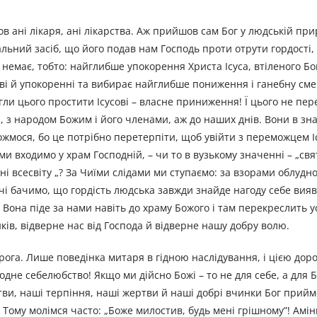
ов ані лікаря, ані лікарства. Аж прийшов сам Бог у людській прир
вальний засіб, що його подав нам Господь проти отрути гордості,
 немає, тобто: найглибше упокорення Христа Ісуса, втіленого Бог
ві й упокоренні та вибирає найглибше пониження і ганебну смер
огли цього простити Ісусові – власне приниження! Ї цього не пе
, з народом Божим і його членами, аж до наших днів. Вони в з
вожмося, бо це потрібно перетерпіти, щоб увійти з переможцем І
и входимо у храм Господній, – чи то в вузькому значенні – „свят
 всесвіту „? За Чиїми слідами ми ступаємо: за взорами облудн
тчі бачимо, що гордість людська завжди знайде нагоду себе вия
 Вона піде за нами навіть до храму Божого і там перекреслить у
ків, відверне нас від Господа й відверне нашу добру волю.
рога. Лише поведінка митаря в гідною наслідування, і цією дор
одне себелюбство! Якщо ми дійсно Божі – то не для себе, а для Б
тви, наші терпіння, наші жертви й наші добрі вчинки Бог прийм
Тому молімся часто: „Боже милостив, будь мені грішному”! Амін