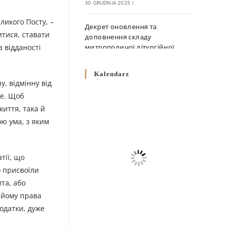
30 GRUDNIA 2025
/
ликого Посту, –
Декрет оновлення та
итися, ставати
доповнення складу
а відданості
митрополичої літургійної
комісії
10 GRUDNIA 2025
/
Kalendarz
, відмінну від
Декрет „Норми щодо
бе. Щоб
вживання священичих риз у
життя, така й
Перемисько-Варшавській
ою ума, з яким
Митрополії”
10 GRUDNIA 2025
/
тії, що
Декрет про відзначення
Великодня і всіх рухомих
о присвоїли
свят за григоріанським
та, або
календарем
о йому права
10 GRUDNIA 2025
/
одатки, дуже
Декрет проголошення та