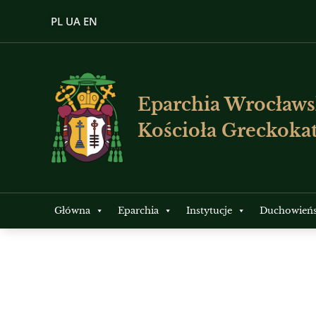
PL
UA
EN
Eparchia Wrocławs
Kościoła Greckokat
Główna
Eparchia
Instytucje
Duchowień