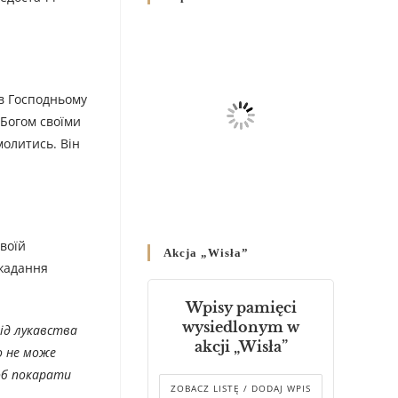
Родин
4 GRUDNIA 2024
/
Декрет владики Володимира
про утворення Комісії до
 в Господньому
Справ Молоді та встановленя
 Богом своїми
складу Катихитичної Комісії
олитись. Він
18 PAŹDZIERNIKA 2024
/
Декрет „Проголошення та
оприлюднення постанов
Синоду Єпископів УГКЦ,
який відбувся у Зарваниці, в
воїй
Akcja „Wisła”
днях 2-12 липня 2024 р.”
ожадання
4 PAŹDZIERNIKA 2024
/
Wpisy pamięci
Декрет єпископів
wysiedlonym w
від лукавства
Перемисько-Варшавської
akcji „Wisła”
то не може
Митрополії стосовно
звершування Божественної
щоб покарати
літургії
ZOBACZ LISTĘ / DODAJ WPIS