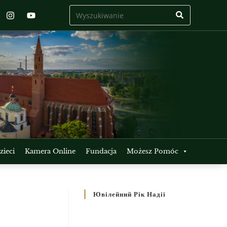
ieci
Kamera Online
Fundacja
Możesz Pomóc
Ювілейний Рік Надії