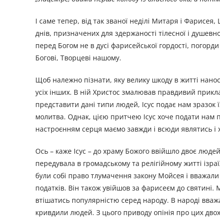
І саме тепер, від так званої неділі Митаря і Фарисея
днів, призначених для здержаності тілесної і душевно
перед Богом не в дусі фарисейської гордості, погорд
Богові, Творцеві нашому.
Щоб належно пізнати, яку велику шкоду в житті наноси
усіх інших. В ній Христос змалював правдивий прикл
представити дані типи людей, Ісус подає нам зразок ї
молитва. Однак, цією притчею Ісус хоче подати нам п
настроєнням серця маємо завжди і всюди являтись і 
Ось – каже Ісус – до храму Божого ввійшло двоє люде
передувала в громадському та релігійному житті ізра
були собі право тлумачення закону Мойсея і вважали
податків. Він також увійшов за фарисеєм до святині.
втішатись популярністю серед народу. В народі вваж
кривдили людей. З цього приводу опінія про цих двох