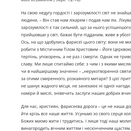
На свою недугу гордості і зарозумілості світ не знайш
людини, – Він став нам лікарем і подав нам лік. Ліку
зарозумілості є так сильний, що за нього успішнішого
прийшовши у світ, бажає бути підданим, живе в убозт
Ось, на що здобулись фарисеї цього світу: вони не м
робити з Містичним Тілом Христовим – Йоге Церквою
терпінь, упокорень, а не раз і смерти. Однак не три
славу. Ми лише спитаймо себе: з чим і з якими мислям
чи в найширшому значенні – „нерукотворенної святині
за отими смиренного, розкаяного митаря? З цієї при
не шанує жадного місця, не занехаює ні одної нагоди.
наміри й мислі, знівечить заслуги наших добрих вчин
Для нас, християн, фарисеєва дорога – це не наша до
йти крізь все наше життя. Усуньмо зо свого серця хол
Божих маємо жити і трудитись. І лише тоді наші моли
винагородить вічним життям і нескінченним щастям. 