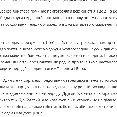
, Церква Христова починає приготовляти всіх християн до днів Ве
ї, для скрухи сердечної і покаяння, а в першу чергу навчає мол
и та осуджування наших ближніх, а в дусі митаревого смирення т
ть людям зарозумілість і себелюбство, Ісус розказав нам притчу
ад з життя, з якого можемо добути безпосередню науку й для се
хньої молитви, бож молитва, це дзеркало життя людини, і – яке 
овчання не так про молитву, як радше про те, з якою настанов
ходити перед Господом, нашим Творцем і Богом.
й: Один з них фарисей, представник єврейської вченої аристокра
їльського народу. Він належав до того типу релігійних людей, щ
 себе єдиними вчителями народу. Другий був митар – збирач ми
 Митар теж був багатий, але його суспільне становище не давал
али митарів ва великих грішників, бо вони, збираючи мито чи п
 людей була дуже різна.