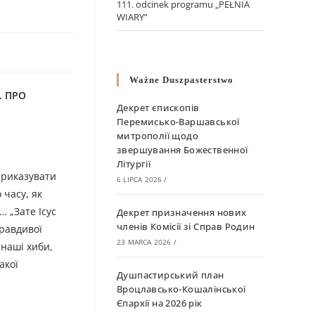
111. odcinek programu „PEŁNIA
WIARY”
Ważne Duszpasterstwo
.
ПРО
Декрет єпископів
Перемисько-Варшавської
митрополії щодо
звершування Божественної
Літургії
 приказувати
6 LIPCA 2026
/
 часу, як
… „Зате Ісус
Декрет призначення нових
членів Комісії зі Справ Родин
правдивої
23 MARCA 2026
/
 наші хиби,
акої
Душпастирський план
Вроцлавсько-Кошалінської
Єпархії на 2026 рік