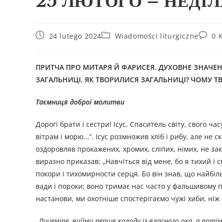
25 ЛЮТОГО – НЕДІЛ
24 lutego 2024
Wiadomości liturgiczne
0 
ПРИТЧА ПРО МИТАРЯ Й ФАРИСЕЯ
. ДУХОВНЕ ЗНАЧЕ
ЗАГАЛЬНИЦІ
.
ЯК ТВОРИЛИСЯ ЗАГАЛЬНИЦІ?
ЧОМУ ТВ
Таємниця доброї молитви
Дорогі брати і сестри! Ісус, Спаситель світу, свого ч
вітрам і морю…”. Ісус розмножив хліб і рибу, але не ск
оздоровляв прокажених, хромих, сліпих, німих, не зак
виразно приказав: „Навчіться від мене, бо я тихий і
покори і тихомирности серця. Бо він знав, що найбі
вади і пороки; воно тримає нас часто у фальшивому п
настанови, ми охотніше спостерігаємо чужі хиби, ніж 
„Лицеміре, вийми перше колоду із власного ока, а потім