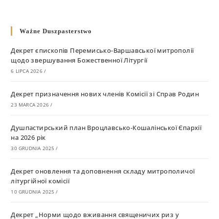
Ważne Duszpasterstwo
Декрет єпископів Перемисько-Варшавської митрополії
щодо звершування Божественної Літургії
6 LIPCA 2026
/
Декрет призначення нових членів Комісії зі Справ Родин
23 MARCA 2026
/
Душпастирський план Вроцлавсько-Кошалінської Єпархії
на 2026 рік
30 GRUDNIA 2025
/
Декрет оновлення та доповнення складу митрополичої
літургійної комісії
10 GRUDNIA 2025
/
Декрет „Норми щодо вживання священичих риз у