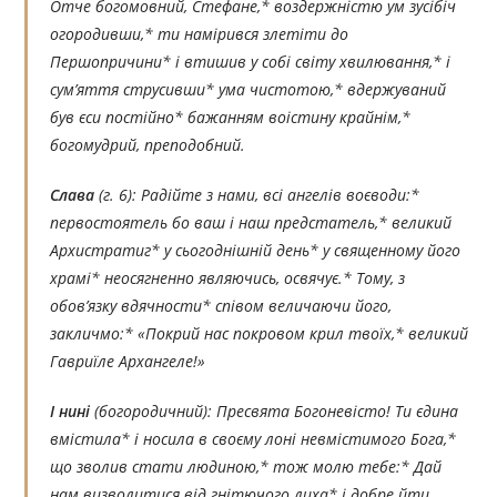
Отче богомовний, Стефане,* воздержністю ум зусібіч
огородивши,* ти намірився злетіти до
Першопричини* і втишив у собі світу хвилювання,* і
сум’яття струсивши* ума чистотою,* вдержуваний
був єси постійно* бажанням воістину крайнім,*
богомудрий, преподобний.
Слава
(г. 6):
Радійте з нами, всі ангелів воєводи:*
первостоятель бо ваш і наш предстатель,* великий
Архистратиг* у сьогоднішній день* у священному його
храмі* неосягненно являючись, освячує.* Тому, з
обов’язку вдячности* співом величаючи його,
закличмо:* «Покрий нас покровом крил твоїх,* великий
Гавриїле Архангеле!»
І нині
(богородичний):
Пресвята Богоневісто! Ти єдина
вмістила* і носила в своєму лоні невмістимого Бога,*
що зволив стати людиною,* тож молю тебе:* Дай
нам визволитися від гнітючого лиха* і добре йти