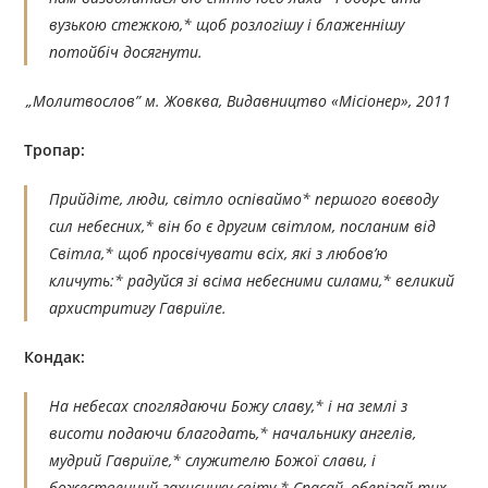
вузькою стежкою,* щоб розлогішу і блаженнішу
потойбіч досягнути.
„Молитвослов” м. Жовква, Видавництво «Місіонер», 2011
Тропар:
Прийдіте, люди, світло оспіваймо* першого воєводу
сил небесних,* він бо є другим світлом, посланим від
Світла,* щоб просвічувати всіх, які з любов’ю
кличуть:* радуйся зі всіма небесними силами,* великий
архистритигу Гавриїле.
Кондак:
На небесах споглядаючи Божу славу,* і на землі з
висоти подаючи благодать,* начальнику ангелів,
мудрий Гавриїле,* служителю Божої слави, і
божественний захиснику світу.* Спасай, оберігай тих,