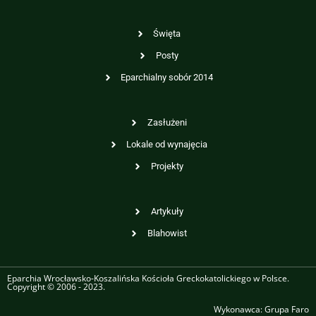
Święta
Posty
Eparchialny sobór 2014
Zasłużeni
Lokale od wynajęcia
Projekty
Artykuły
Blahowist
Eparchia Wrocławsko-Koszalińska Kościoła Greckokatolickiego w Polsce.
Copyright © 2006 - 2023.
Wykonawca:
Grupa Faro