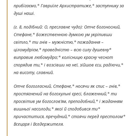
прибігаємо,* Гавриїле Архистратиже,* заступнику за
душі наші.
(г. 8, подібний: О, преславне чудо):
Отче богоносний,
Стефане,* Божественною думкою ум укріпивши
світло,* ти гнів – мужністю,* пожадання –
ціломудрієм,* праведністю – всю силу душевну*
виправив любомудро;* колісницю красну чеснот
спорядив ти,* і возсівши на неї, зійшов єси, радіючи,*
на висоту, славний.
Отче богогласний, Стефане,* носячи як спис – гнів,*
простягнений на богохульні єресі, блаженний,* ти
просвітив ум богослов’ям, преподобний,* і жаданням
вишньої насолоди,* якої й сподобився ти*
причаститися, пречудний,* стоячи перед престолом*
Всецаря і Вседержителя.