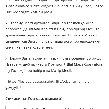
якого означає “Божа мудрість” або “сильний у Бозі”, Святе
Письмо згадує чотири рази.
У Старому Завіті архангел Гавриїл з’являвся двічі св.
пророкові Даниїлові й звістив йому про прихід Месії та
зруйнування єрусалимської святині. Потім він з’явився
священикові Захарії, сповістивши його про народження
сина – св. Івана Хрестителя.
У Новому Завіті архангел Гавриїл був посланий Богом до
Назарету, щоб принести Пречистій Діві Марії благу вість
від Господа про вибір її на Матір Месії.
–
https://ies.ucu.edu.ua/saints-life/sobor-arhangela-
gavryyila/
Стихири на „Господи, взиваю я”