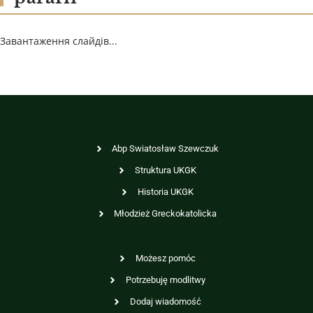
Завантаження слайдів...
Abp Swiatosław Szewczuk
Struktura UKGK
Historia UKGK
Młodzież Greckokatolicka
Możesz pomóc
Potrzebuję modlitwy
Dodaj wiadomość