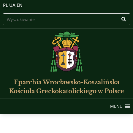
PL
UA
EN
Eparchia Wrocławsko-Koszalińska
Kościoła Greckokatolickiego w Polsce
MENU