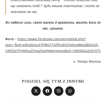
що співають тобі:* Будь нашим помічником, і ніхто не
повстане на нас.
Всі небесні сили, святі ангели й архангели, моліть Бога за
нас, грішних.
Фото
–
https://www.facebook.com/permalink.php?
story_fbid=pfbid0xSzX7PjBGT7yZfFnWiZQMzvd8kG8BEkUVC
CNfSZeTPyNtfLgZQVaZGqPgMeHygqvl&id=100094242541075
о. Петро Фостик
PODZIEL SIĘ TYM Z INNYMI