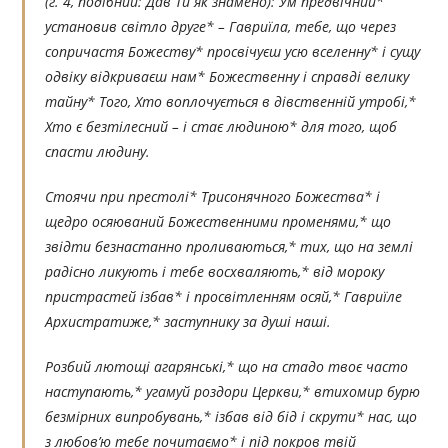
(г. 4, подібний: Дав Ти як знамено):
Ум предвічний*
установив світло друге* – Гавриїла, тебе, що через
сопричастя Божеству* просвічуєш усю вселенну* і сущу
одвіку відкриваєш нам* Божественну і справді велику
тайну* Того, Хто воплочується в дівственній утробі,*
Хто є безтілесний – і стає людиною* для того, щоб
спасти людину.
Стоячи при престолі* Трисонячного Божества* і
щедро осяюваний Божественними променями,* що
звідти безнастанно проливаються,* тих, що на землі
радісно ликують і тебе восхваляють,* від мороку
пристрастей ізбав* і просвітленням осяй,* Гавриїле
Архистратиже,* заступнику за душі наші.
Розбий лютощі агарянські,* що на стадо твоє часто
наступають,* угамуй роздори Церкви,* втихомир бурю
безмірних випробувань,* ізбав від бід і скрути* нас, що
з любов’ю тебе почитаємо* і під покров твій