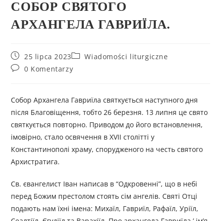
СОБОР СВЯТОГО
АРХАНГЕЛА ГАВРИЇЛА.
25 lipca 2023
Wiadomości liturgiczne
0 Komentarzy
Собор Архангела Гавриїла святкується наступного дня
після Благовіщення, тобто 26 березня. 13 липня це свято
святкується повторно. Приводом до його встановлення,
імовірно, стало освячення в ХVII столітті у
Константинополі храму, спорудженого на честь святого
Архистратига.
Св. євангелист Іван написав в “Одкровенні”, що в небі
перед Божим престолом стоять сім ангелів. Святі Отці
подають нам їхні імена: Михаїл, Гавриїл, Рафаїл, Уріїл,
Сеалтіїл, Єгудіїл та Варахіїл. Про архангела Гавриїла,’ ім’я