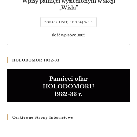
Wpisy pamięci wysiedlonym w akcji
„Wisła”
ZOBACZ LISTĘ / DODAJ WPIS
Ilość wpisów: 3865
HOLODOMOR 1932-33
Pamięci ofiar
HOLODOMORU
1932-33 r.
Cerkiewne Strony Internetowe