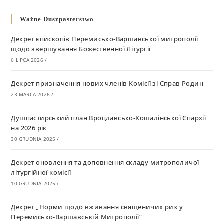
Ważne Duszpasterstwo
Декрет єпископів Перемисько-Варшавської митрополії
щодо звершування Божественної Літургії
6 LIPCA 2026
/
Декрет призначення нових членів Комісії зі Справ Родин
23 MARCA 2026
/
Душпастирський план Вроцлавсько-Кошалінської Єпархії
на 2026 рік
30 GRUDNIA 2025
/
Декрет оновлення та доповнення складу митрополичої
літургійної комісії
10 GRUDNIA 2025
/
Декрет „Норми щодо вживання священичих риз у
Перемисько-Варшавській Митрополії”