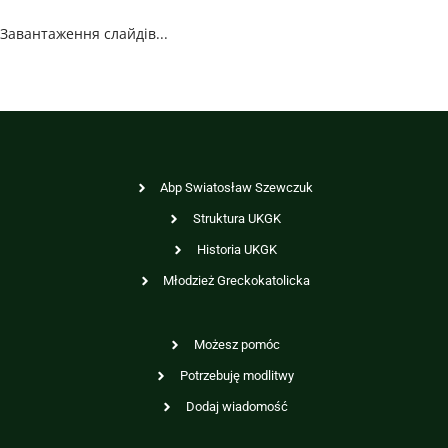
Завантаження слайдів...
Abp Swiatosław Szewczuk
Struktura UKGK
Historia UKGK
Młodzież Greckokatolicka
Możesz pomóc
Potrzebuję modlitwy
Dodaj wiadomość