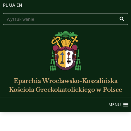
PL
UA
EN
Eparchia Wrocławsko-Koszalińska
Kościoła Greckokatolickiego w Polsce
MENU