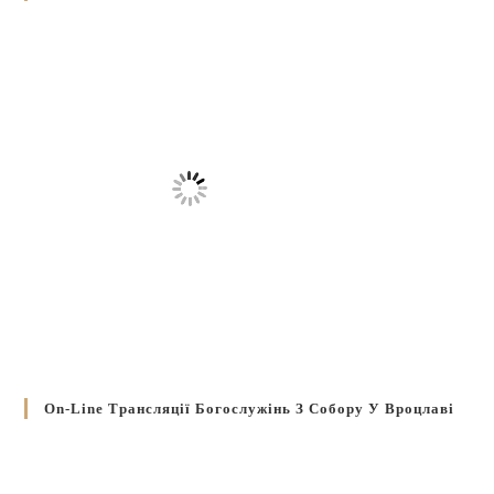
On-Line Трансляції Богослужінь З Собору У Вроцлаві