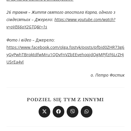
26 травня – Життя святого апостола Карпа, одного з
сімдесятьох – Джерелo:
https://www.youtube.com/watch?
v=oVE66oY2GTQ&t=1s
Фото і відео –
Джерелo:
https://www.facebook.com/olga.fostyk/posts/pfbid0ZHR73g6
yGyPwhTBrqktdfwMru1QDvFnVZbEEvehoqjdQgMPJfzF6LrZHj
USrEa4vl
о. Петро Фостик
PODZIEL SIĘ TYM Z INNYMI