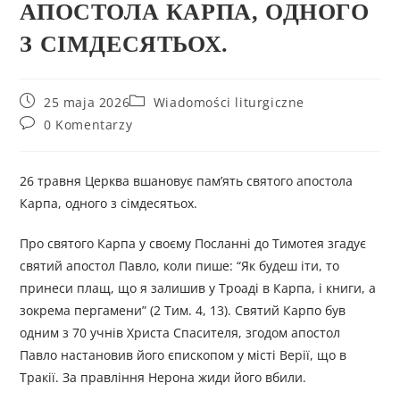
АПОСТОЛА КАРПА, ОДНОГО
З СІМДЕСЯТЬОХ.
25 maja 2026
Wiadomości liturgiczne
0 Komentarzy
26 травня Церква вшановує пам’ять святого апостола
Карпа, одного з сімдесятьох.
Про святого Карпа у своєму Посланні до Тимотея згадує
святий апостол Павло, коли пише: “Як будеш іти, то
принеси плащ, що я залишив у Троаді в Карпа, і книги, а
зокрема пергамени” (2 Тим. 4, 13). Святий Карпо був
одним з 70 учнів Христа Спасителя, згодом апостол
Павло настановив його єпископом у місті Верії, що в
Тракії. За правління Нерона жиди його вбили.