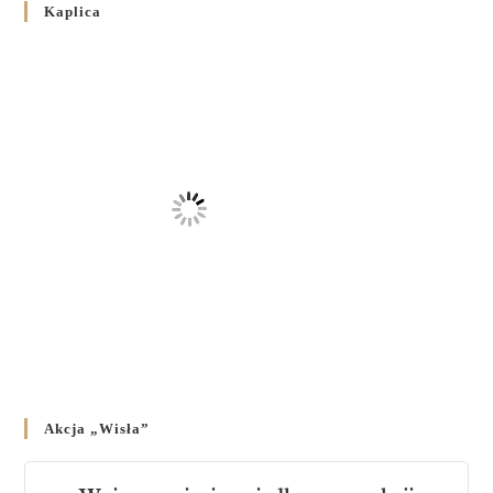
Володимира Р. Ющака про вживання друкованих книг
Kaplica
на публічних богослужіннях
23 LUTEGO 2024
/
Akcja „Wisła”