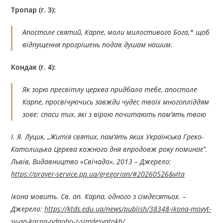
Тропар (г. 3):
Апостоле святий, Карпе, моли милостивого Бога,* щоб
відпущення прогрішень подав душам нашим.
Кондак (г. 4):
Як зорю пресвітлу церква придбала тебе, апостоле
Карпе, просвічуючись завжди чудес твоїх многопліддям
зове: спаси тих, які з вірою почитають пам’ять твою
І. Я. Луцик, „Житія святих, пам’ять яких Українська Греко-
Католицька Церква кожного дня впродовж року поминає”.
Львів, Видавництво «Свічадо», 2013 – Джерелo:
https://prayer-service.pp.ua/gregorian/#20260526&vita
Ікона мовить. Св. ап. Карпа, одного з сімдесятьох. –
Джерелo:
https://ktds.edu.ua/news/publish/38348-ikona-movyt-
sv-ap-karpa-odnoho-z-simdesyatokh/