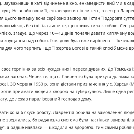
. Зауваживши в хаті відчинене вікно, енкаведисти вибігли в са
 кущ. Не знайшовши її, енкаведисти пішли геть, а сестра Лавре
я цього випадку вона серйозно захворіла і стан її здоров’я сутт
али місяць без їжі. їла лише те, що прихватила з собою. Сестра
пією, згадує, що через 10—12 днів почали давати кип’ячену вод
іли знущання над собою. їхня доля була вже вирішена — їх чека
ла для чого терпить і що її жертва Богові в такий спосіб може в
воє терпіння за всіх нужденних і переслідуваних. До Томська ї
их вагонах. Через те, що с. Лаврентія була прикута до ліжка к
орозі. ЗО червня 1950 р. вони дістали призначення у с. Харськ 
не хотів приймати людей з хворою на туберкульоз. Лише одна р
нату, де лежав паралізований господар дому.
ати хоча б якусь роботу. Лаврентія робила на замовлення люд
и не звертались, бо радянська система була настільки звиродніла
оду”, а радше навпаки — шкодили на здоров’ю, тим самим робляч