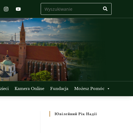
ieci
Kamera Online
Fundacja
Możesz Pomóc
Ювілейний Рік Надії