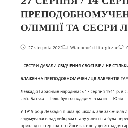
27 СЕРПНЯ / 14 СЕ
ПРЕПОДОБНОМУЧЕН
ОЛІМПІЇ ТА СЕСРИ 
27 sierpnia 2022
Wiadomości liturgiczne
СЕСТРИ ДАВАЛИ СВІДЧЕННЯ СВОЄЇ ВІРИ НЕ СТІЛ
БЛАЖЕННА ПРЕПОДОБНОМУЧЕНИЦЯ ЛАВРЕНТІЯ ГАР
Левкадія Гарасимів народилась 17 серпня 1911 р. в с.
сім’ї. Батько — Ілля, був господарем, а мати — Юлія —
У 1919 році Левкадія пішла до школи, але закінчила
задумувалась над вибором стану у житті та була пере
приклад сестер святого Йосифа, вже у дев’ятнадцятир