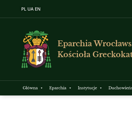
PL
UA
EN
Eparchia Wrocławs
Kościoła Greckokat
Główna
Eparchia
Instytucje
Duchowień