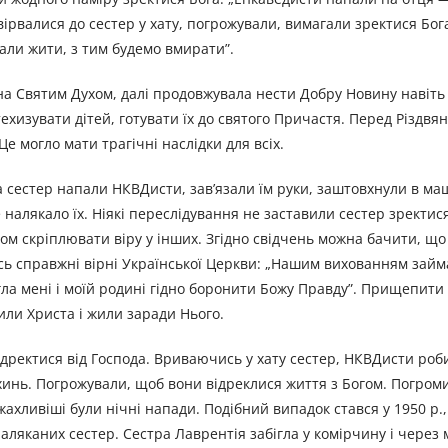
ірвалися до сестер у хату, погрожували, вимагали зректися Бога
али жити, з тим будемо вмирати”.
на Святим Духом, далі продовжувала нести Добру Новину навіть
ехизувати дітей, готувати їх до святого Причастя. Перед Різдв
Це могло мати трагічні наслідки для всіх.
на сестер напали НКВДисти, зав’язали їм руки, заштовхнули в ма
налякало їх. Ніякі переслідування не заставили сестер зректися
ом скріплювати віру у інших. Згідно свідчень можна бачити, що
лись справжні вірні Української Церкви: „Нашим вихованням займ
гла мені і моїй родині гідно боронити Божу Правду”. Прищепити 
или Христа і жили заради Нього.
відректися від Господа. Вриваючись у хату сестер, НКВДисти роб
ахинь. Погрожували, щоб вони відреклися життя з Богом. Погроми
хливіші були нічні напади. Подібний випадок стався у 1950 р.,
аляканих сестер. Сестра Лаврентія забігла у комірчину і через