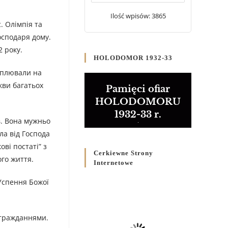
20 WRZEŚNIA 2024
/
Ilość wpisów: 3865
. Олімпія та
Булла проголошення
осподаря дому.
Ювілейного року 2025
 року.
5 CZERWCA 2024
/
HOLODOMOR 1932-33
ріплювали на
Розпорядження
кви багатьох
Преосвященнішого Владики
Pamięci ofiar
Кир Володимира Р. Ющака
HOLODOMORU
про вживання друкованих
1932-33 r.
книг на публічних
в. Вона мужньо
богослужіннях
ла від Господа
23 LUTEGO 2024
/
ові постаті” з
Cerkiewne Strony
ого життя.
Internetowe
 Успeння Божої
стражданнями.