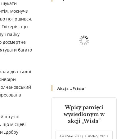
д шукати
Родин
4 GRUDNIA 2024
/
нтія, мокнучи
єво погіршився.
Декрет владики Володимира
 Глікерія, що
про утворення Комісії до
у і пайку
Справ Молоді та встановленя
ло досмертне
складу Катихитичної Комісії
рятувати багато
18 PAŹDZIERNIKA 2024
/
Декрет „Проголошення та
оприлюднення постанов
хали два тижні
Синоду Єпископів УГКЦ,
онвоїри
який відбувся у Зарваниці, в
(Молчановський
Akcja „Wisła”
днях 2-12 липня 2024 р.”
епресована
4 PAŹDZIERNIKA 2024
/
Wpisy pamięci
Декрет єпископів
wysiedlonym w
ей штучні
Перемисько-Варшавської
akcji „Wisła”
Митрополії стосовно
, що місцеві
звершування Божественної
и „добру
літургії
ZOBACZ LISTĘ / DODAJ WPIS