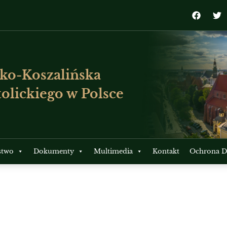
ko-Koszalińska
olickiego w Polsce
stwo
Dokumenty
Multimedia
Kontakt
Ochrona Dz