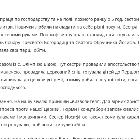
праця по господарству та на полі. Кожного ранку о 5 год. сестри
олитви. Новички любили накладати на себе різні покути. Сестра
несеними руками. Попри фізичну працю кандидатки готувались
 день Собору Пресвятої Богородиці та Святого Обручника Йосифа. 
лала свої перші обіти.
разом із с. Олімпією Бідою. Тут сестри провадили апостольство
з малечею, провадила церковний спів, готувала дітей до Першог
, вишивала до церкви усі речі, взимку робила штучні квіти, орга
Господнього.
вання. На нашу землю прийшли „визволителі”. Для вірних Хрис
репресії проти нашої Церкви. Тюрми і концтабори заповнювалис
ахами і монахинями. Сестер Йосифіток також неоминула карал
 погрожували, щоб вони скинули габіти.
и жодного наміру зректися Бога. „Енкаведисти напали на отця 