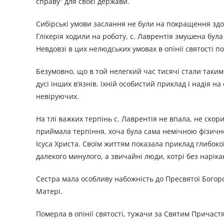
справу” для своєї держави.
Сибірські умови заслання не були на покращення здоро
Глікерія ходили на роботу, с. Лаврентія змушена була
Невдовзі в цих нелюдських умовах в опінії святості
Безумовно, що в той нелегкий час тисячі стали таким
дусі інших в’язнів. їхній особистий приклад і надія 
невіруючих.
На тлі важких терпінь с. Лаврентія не впала, не скор
приймала терпіння, хоча була сама немічною фізично
Ісуса Христа. Своїм життям показала приклад глибокої в
далекого минулого, а звичайні люди, котрі без наріка
Сестра мала особливу набожність до Пресвятої Богоро
Матері.
Померла в опінії святості, тужачи за Святим Причаст