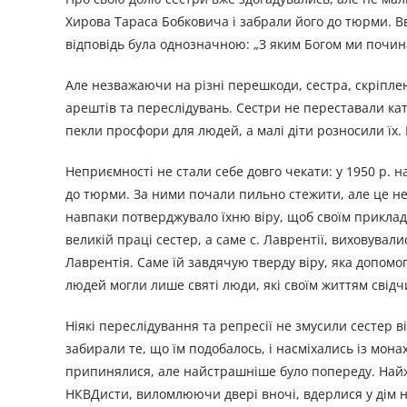
Хирова Тараса Бобковича і забрали його до тюрми. Вв
відповідь була однозначною: „З яким Богом ми почин
Але незважаючи на різні перешкоди, сестра, скріпле
арештів та переслідувань. Сестри не переставали кат
пекли просфори для людей, а малі діти розносили їх. 
Неприємності не стали себе довго чекати: у 1950 р. 
до тюрми. За ними почали пильно стежити, але це не 
навпаки потверджувало їхню віру, щоб своїм приклад
великій праці сестер, а саме с. Лаврентії, виховува
Лаврентія. Саме їй завдячую тверду віру, яка допомо
людей могли лише святі люди, які своїм життям свідч
Ніякі переслідування та репресії не змусили сестер 
забирали те, що їм подобалось, і насміхались із мон
припинялися, але найстрашніше було попереду. Найжа
НКВДисти, виломлюючи двері вночі, вдерлися у дім н