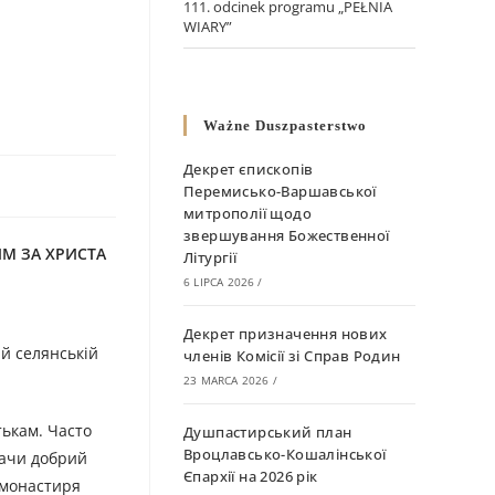
111. odcinek programu „PEŁNIA
WIARY”
Ważne Duszpasterstwo
Декрет єпископів
Перемисько-Варшавської
митрополії щодо
звершування Божественної
ЯМ ЗА ХРИСТА
Літургії
6 LIPCA 2026
/
Декрет призначення нових
ій селянській
членів Комісії зі Справ Родин
23 MARCA 2026
/
тькам. Часто
Душпастирський план
Вроцлавсько-Кошалінської
чачи добрий
Єпархії на 2026 рік
 монастиря