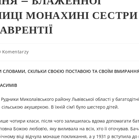
РПНЯ – БЛАЖЕННОЇ
ИЦІ МОНАХИНІ СЕСТРИ
ЛАВРЕНТІЇ
0 Komentarzy
ЬКИ СЛОВАМИ, СКІЛЬКИ СВОЄЮ ПОСТАВОЮ ТА СВОЇМ ВМИРАНН
АСИМІВ
 Рудники Миколаївського району Львівської області у багатодітн
 сільською акушеркою. В їхній сім’ї було шестеро дітей.
 лише чотири класи, після чого залишилась вдома допомагати ба
повна Божою любов’ю, яку виливала на всіх, хто її оточував. Ба
ічному віці відчула монаше покликання, а у 1931 р вступила до