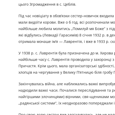
цього Згромадження в с. Цеблів.
Під час новіціату в обов’язки сестер-новичок входила 
мали видоїти корови. Вже о б год. всі розпочинали м
найбільше любила молитись „Помилуй мя Боже” з під
які відбулись (Левкадії Гарасимів) 8 січня 1932 р. в
отримала монаше ім’я — Лаврентія, і вже в 1933 р. ск
У 1938 р. с. Лаврентія була призначена до м. Хирова 
найбільше часу с. Лаврентія проводила у захоронці 
Причастя. Крім цього, мала організаторські здібності
хлопців на чергування у Велику П’ятницю біля гробу 
Закінчувалась війна, але наближались важкі випробу
надходили важкі часи. Почалися переслідування та 
найгіршими злочинцями) вірними, свя¬щениками мон
„радянської системи”, їх неодноразово попереджали і
Про свою долю сестри вже здогадувались, але не мал