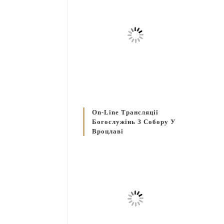
On-Line Трансляції
Богослужінь З Собору У
Вроцлаві