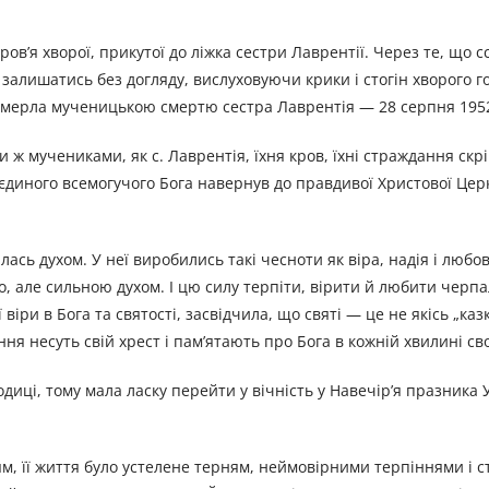
в’я хворої, прикутої до ліжка сестри Лаврентії. Через те, що сс
 залишатись без догляду, вислуховуючи крики і стогін хворого г
 померла мученицькою смертю сестра Лаврентія — 28 серпня 1952
и ж мучениками, як с. Лаврентія, їхня кров, їхні страждання ск
на єдиного всемогучого Бога навернув до правдивої Христової Цер
илась духом. У неї виробились такі чесноти як віра, надія і любо
, але сильною духом. І цю силу терпіти, вірити й любити черпа
іри в Бога та святості, засвідчила, що святі — це не якісь „казк
ння несуть свій хрест і пам’ятають про Бога в кожній хвилині св
диці, тому мала ласку перейти у вічність у Навечір’я празника
ям, її життя було устелене терням, неймовірними терпіннями і 