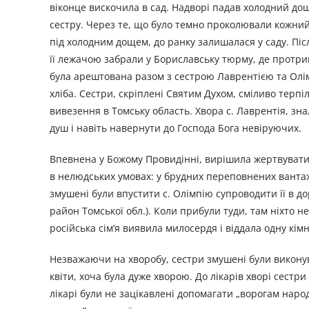
віконце вискочила в сад. Надворі падав холодний дощ
сестру. Через те, що було темно проколювали кожний
під холодним дощем, до ранку залишалася у саду. Післ
її лежачою забрали у Бориславську тюрму, де протрим
була арештована разом з сестрою Лаврентією та Олім
хліба. Сестри, скріплені Святим Духом, сміливо терп
вивезення в Томську область. Хвора с. Лаврентія, зна
душ і навіть навернути до Господа Бога невіруючих.
Впевнена у Божому Провидінні, вирішила жертвувати с
в нелюдських умовах: у брудних переповнених вантажн
змушені були впустити с. Олімпію супроводити її в д
район Томської обл.). Коли прибули туди, там ніхто 
російська сім’я виявила милосердя і віддала одну кім
Незважаючи на хворобу, сестри змушені були виконув
квіти, хоча була дуже хворою. До лікарів хворі сестр
лікарі були не зацікавлені допомагати „ворогам нар