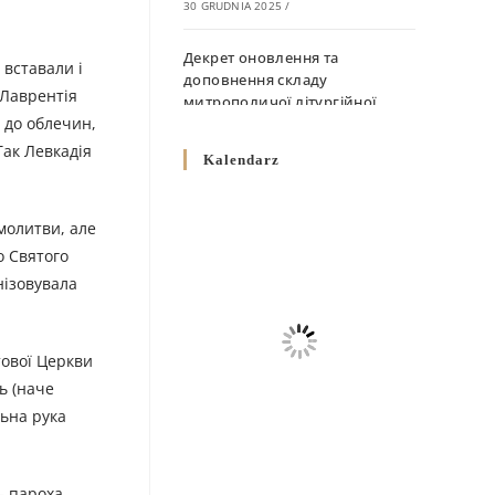
30 GRUDNIA 2025
/
Декрет оновлення та
 вставали і
доповнення складу
 Лаврентія
митрополичої літургійної
 до облечин,
комісії
Так Левкадія
10 GRUDNIA 2025
/
Kalendarz
Декрет „Норми щодо
вживання священичих риз у
 молитви, але
Перемисько-Варшавській
о Святого
Митрополії”
нізовувала
10 GRUDNIA 2025
/
Декрет про відзначення
тової Церкви
Великодня і всіх рухомих
свят за григоріанським
ь (наче
календарем
ьна рука
10 GRUDNIA 2025
/
Декрет проголошення та
— пароха