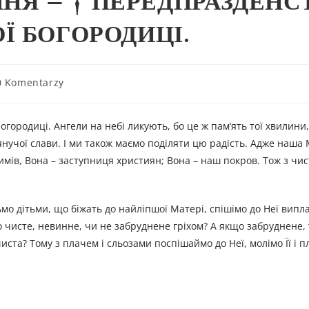
РПНЯ – † ПЕРЕДПРАЗДЕНС
Ї БОГОРОДИЦІ.
0 Komentarzy
ородиці. Ангели на небі ликують, бо це ж пам’ять тої хвилини,
’янучої слави. І ми також маємо поділяти цю радість. Адже наша
имів, Вона – заступниця християн; Вона – наш покров. Тож з чи
о дітьми, що біжать до найліпшої Матері, спішімо до Неї випла
но чисте, невинне, чи не забруднене гріхом? А якщо забруднене, 
ста? Тому з плачем і сльозами поспішаймо до Неї, молімо Її і 