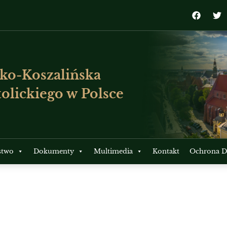
ko-Koszalińska
olickiego w Polsce
stwo
Dokumenty
Multimedia
Kontakt
Ochrona Dz