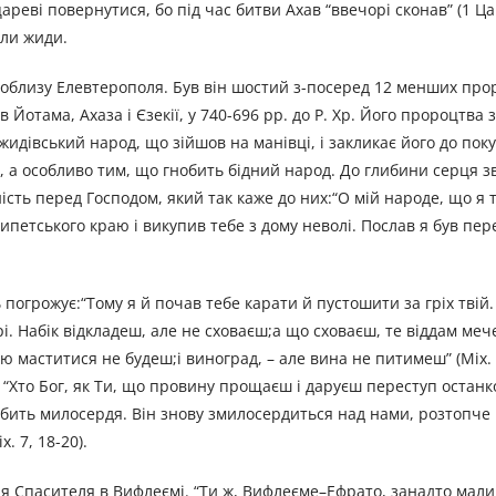
реві повернутися, бо під час битви Ахав “ввечорі сконав” (1 Цар
или жиди.
облизу Елевтерополя. Був він шостий з-посеред 12 менших прор
 Йотама, Ахаза і Єзекії, у 740-696 рр. до Р. Хр. Його пророцтва 
жидівський народ, що зійшов на манівці, і закликає його до поку
а, а особливо тим, що гнобить бідний народ. До глибини серця 
ість перед Господом, який так каже до них:“О мій народе, що я 
гипетського краю і викупив тебе з дому неволі. Послав я був пе
 погрожує:“Тому я й почав тебе карати й пустошити за гріх твій.
рі. Набік відкладеш, але не сховаєш;а що сховаєш, те віддам меч
ю маститися не будеш;і виноград, – але вина не питимеш” (Міх. 6
 “Хто Бог, як Ти, що провину прощаєш і даруєш переступ останк
любить милосердя. Він знову змилосердиться над нами, розтопче
. 7, 18-20).
я Спасителя в Вифлеємі. “Ти ж, Вифлеєме–Ефрато, занадто мали