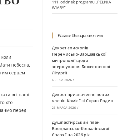
ТВО
111. odcinek programu „PEŁNIA
WIARY”
Ważne Duszpasterstwo
Декрет єпископів
Перемисько-Варшавської
 коли
митрополії щодо
 Мати небесна,
звершування Божественної
стим серцем
Літургії
6 LIPCA 2026
/
кати всі наші
Декрет призначення нових
членів Комісії зі Справ Родин
то хто
23 MARCA 2026
/
плачмо перед
Душпастирський план
Вроцлавсько-Кошалінської
Єпархії на 2026 рік