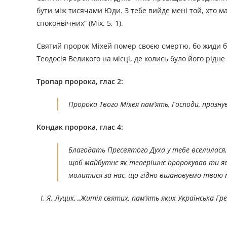
бути між тисячами Юди. З тебе вийде мені той, хто ма
споконвічних” (Міх. 5, 1).
Святий пророк Міхей помер своєю смертю, бо жиди бо
Теодосія Великого на місці, де колись було його рідн
Тропар пророка, глас 2:
Пророка Твого Міхея пам’ять, Господи, празну
Кондак пророка, глас 4:
Благодать Пресвятого Духа у тебе вселилася
щоб майбутнє як теперішнє пророкував ти яв
молитися за нас, що гідно вшановуємо твою 
І. Я. Луцик, „Житія святих, пам’ять яких Українська