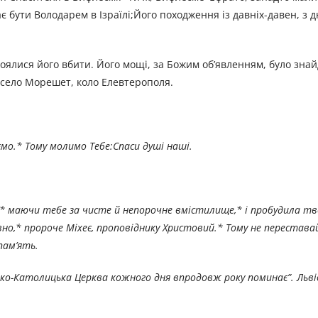
є бути Володарем в Ізраїлі;Його походження із давніх-давен, з д
ялися його вбити. Його мощі, за Божим об’явленням, було знай
е село Морешет, коло Елевтерополя.
ємо.* Тому молимо Тебе:Спаси душі наші.
,* маючи тебе за чисте й непорочне вмістилище,* і пробудила тв
но,* пророче Міхеє, проповіднику Христовий.* Тому не перестава
пам’ять.
 Греко-Католицька Церква кожного дня впродовж року поминає”. Льв