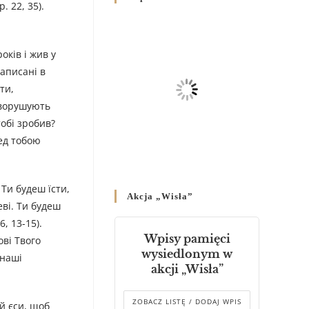
. 22, 35).
Родин
4 GRUDNIA 2024
/
оків і жив у
Декрет владики Володимира
про утворення Комісії до
записані в
Справ Молоді та встановленя
ти,
складу Катихитичної Комісії
зворушують
18 PAŹDZIERNIKA 2024
/
тобі зробив?
ред тобою
Декрет „Проголошення та
оприлюднення постанов
Синоду Єпископів УГКЦ,
який відбувся у Зарваниці, в
 Ти будеш їсти,
Akcja „Wisła”
днях 2-12 липня 2024 р.”
еві. Ти будеш
4 PAŹDZIERNIKA 2024
/
, 13-15).
Wpisy pamięci
ові Твого
Декрет єпископів
wysiedlonym w
 наші
Перемисько-Варшавської
akcji „Wisła”
Митрополії стосовно
звершування Божественної
літургії
ZOBACZ LISTĘ / DODAJ WPIS
й єси, щоб