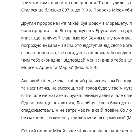
тримати там аж до його повернення. Та не судилось ца
Сталося це близько 897 р. до Р. Хр. Пророка Міхея уб
Другий пророк на ім’я Міхей був родом з Морешету, п
часи пророка Ісаї. Він пророкував у Єрусалимі за царів
книзі, що налічує 7 глав. Іменем Божим він упоминає 
погрожуючи карами всім, хто відступив від свого Бог
слова пророцтва, які нагадують грішникам їх невдячн
Чим тебе скривдив? Відповідай мені! Я вивів тебе з Є
Мойсея, Арона та Марію” (Міх. 6, 3-4).
Але злий кінець чекає грішний рід, якому сам Господь
та насититись не зможеш, твій голод буде у твоїм нут
сіяти, але не жатимеш, будеш оливки давити, але оліє
Однак тим, що покаються, Бог обіцяє свою благодать.
спадкоємства? Він не затримає гнів свій повіки, бо 
беззаконня. Ти кинеш у глибінь моря всі гріхи їхні” (Міх
Святий пророк Міхей дуже чітко провіщає народженн