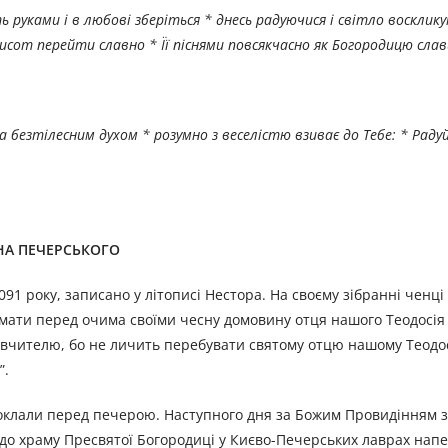
руками і в любові зберіться * днесь радуючися і світло восклику
исот перейти славно * Її піснями повсякчасно як Богородицю слав
 безтілесним духом * розумно з веселістю взиває до Тебе: * Радуйс
ЕНА ПЕЧЕРСЬКОГО
91 року, записано у літописі Нестора. На своєму зібранні ченці
мати перед очима своїми чесну домовину отця нашого Теодосія 
і вчителю, бо не личить перебувати святому отцю нашому Теодо
”.
 поклали перед печерою. Наступного дня за Божим Провидінням з
х до храму Пресвятої Богородиці у Києво-Печерських лаврах нап