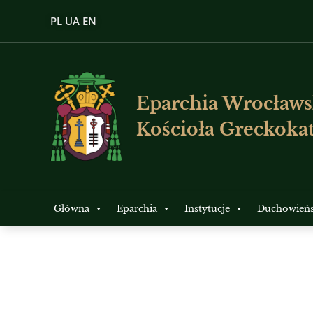
PL
UA
EN
Eparchia Wrocławs
Kościoła Greckokat
Główna
Eparchia
Instytucje
Duchowień