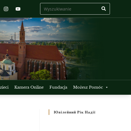
ieci
Kamera Online
Fundacja
Możesz Pomóc
Ювілейний Рік Надії