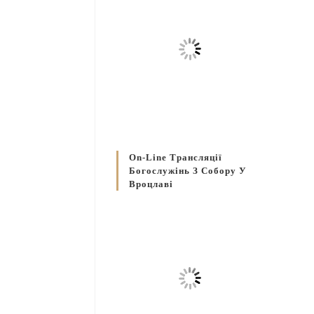
On-Line Трансляції
Богослужінь З Собору У
Вроцлаві