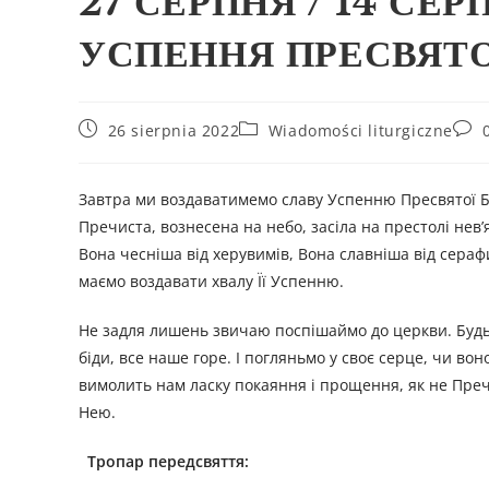
27 СЕРПНЯ / 14 СЕ
УСПЕННЯ ПРЕСВЯТО
26 sierpnia 2022
Wiadomości liturgiczne
Завтра ми воздаватимемо славу Успенню Пресвятої Бог
Пречиста, вознесена на небо, засіла на престолі нев
Вона чесніша від херувимів, Вона славніша від сераф
маємо воздавати хвалу Її Успенню.
Не задля лишень звичаю поспішаймо до церкви. Будьм
біди, все наше горе. І погляньмо у своє серце, чи во
вимолить нам ласку покаяння і прощення, як не Пречи
Нею.
Тропар передсвяття: