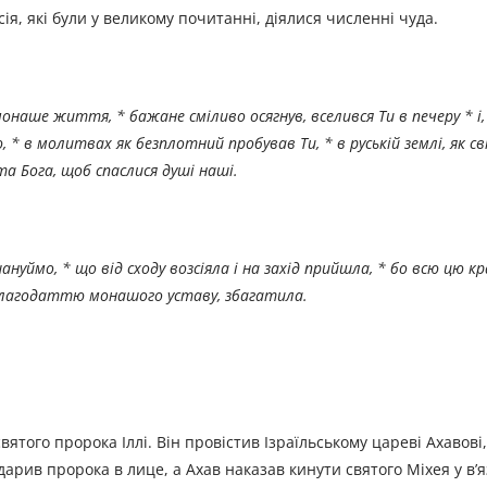
я, які були у великому почитанні, діялися численні чуда.
наше життя, * бажане сміливо осягнув, вселився Ти в печеру * і,
* в молитвах як безплотний пробував Ти, * в руській землі, як с
ста Бога, щоб спаслися душі наші.
нуймо, * що від сходу возсіяла і на захід прийшла, * бо всю цю кр
і благодаттю монашого уставу, збагатила.
ятого пророка Іллі. Він провістив Ізраїльському цареві Ахавові
дарив пророка в лице, а Ахав наказав кинути святого Міхея у в’