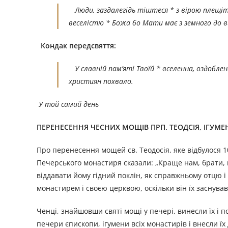
Люди, заздалегідь тіштеся * з вірою плещіть 
веселістю * Божа бо Мати має з земного до в
Кондак передсвяття:
У славній пам’яті Твоїй * вселенна, оздоблена
християн похвало.
У той самий день
ПЕРЕНЕСЕННЯ ЧЕСНИХ МОЩІВ ПРП. ТЕОДСІЯ, ІГУМ
Про перенесення мощей св. Теодосія, яке відбулося 10
Печерського монастиря сказали: „Краще нам, брати, 
віддавати йому гідний поклін, як справжньому отцю 
монастирем і своєю церквою, оскільки він їх заснував
Ченці, знайшовши святі мощі у печері, винесли їх і
печери єпископи, ігумени всіх монастирів і внесли ї