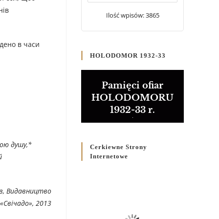
20 WRZEŚNIA 2024
/
нів
Ilość wpisów: 3865
Булла проголошення
Ювілейного року 2025
дено в часи
5 CZERWCA 2024
/
HOLODOMOR 1932-33
Розпорядження
Преосвященнішого Владики
Pamięci ofiar
Кир Володимира Р. Ющака
HOLODOMORU
про вживання друкованих
1932-33 r.
книг на публічних
богослужіннях
23 LUTEGO 2024
/
ою душу,*
Cerkiewne Strony
й
Internetowe
ів, Видавництво
«Свічадо», 2013