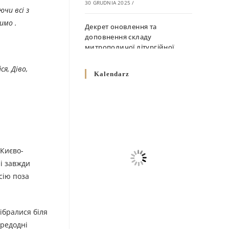
30 GRUDNIA 2025
/
ючи всі з
имо .
Декрет оновлення та
доповнення складу
митрополичої літургійної
комісії
я, Діво,
10 GRUDNIA 2025
/
Kalendarz
Декрет „Норми щодо
вживання священичих риз у
Перемисько-Варшавській
Митрополії”
10 GRUDNIA 2025
/
 Києво-
Декрет про відзначення
і завжди
Великодня і всіх рухомих
сію поза
свят за григоріанським
календарем
10 GRUDNIA 2025
/
ібралися біля
ередодні
Декрет проголошення та