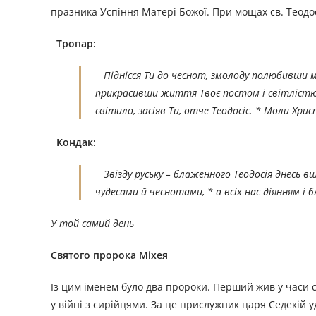
празника Успіння Матері Божої. При мощах св. Теодосі
Тропар:
Піднісся Ти до чеснот, змолоду полюбивши мо
прикрасивши життя Твоє постом і світлістю, 
світило, засіяв Ти, отче Теодосіє. * Моли Хри
Кондак:
Звізду руську – блаженного Теодосія днесь вша
чудесами й чеснотами, * а всіх нас діянням 
У той самий день
Святого пророка Міхея
Із цим іменем було два пророки. Перший жив у часи св
у війні з сирійцями. За це прислужник царя Седекій у