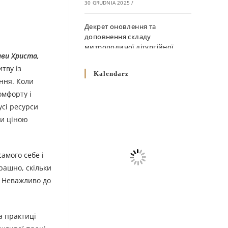
30 GRUDNIA 2025
/
Декрет оновлення та
доповнення складу
митрополичої літургійної
ави Христа,
комісії
тву із
10 GRUDNIA 2025
/
Kalendarz
іння. Коли
Декрет „Норми щодо
омфорту і
вживання священичих риз у
усі ресурси
Перемисько-Варшавській
ки ціною
Митрополії”
10 GRUDNIA 2025
/
амого себе і
Декрет про відзначення
трашно, скільки
Великодня і всіх рухомих
свят за григоріанським
. Неважливо до
календарем
10 GRUDNIA 2025
/
а практиці
Декрет проголошення та