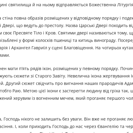
едині святилища й на ньому відправляється Божественна Літургія
ка стіна повна образів розміщених у відповідному порядку і под
кі Двері, що ведуть до престолу. Назва Царські Двері походить ві
 своє Пресвяте Тіло і Кров. Святими двері називаються тому, 
різьблені у формі колосків пшениці та китиць винограду. Посер
рія і Архангел Гавриїл у сцені Благовіщення. На чотирьох кутах
мами.
инен мати п’ять рядів ікон, розміщених у певному порядку. Почи
жують сюжети зі Старого Завіту. Невеличка ікона жертвування Іс
ей. Другий сюжет свідчить про вигнання наших прародичів Адам
обто Раю. Метою цієї ікони є застерегти людину від гріха так, 
бражений херувим із вогненним мечем, який проганяє першого чол
а, Господь нікого не залишить без уваги. Він вже не проганяє л
асіння. І, коли приходить Господь до нас через Євангелію та чер