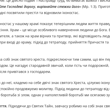
бе. Це дійсно подвиг і насправді труд, бо вимагає важкої і висн
йте Господеві дорогу, вирівняйте стежки його
» (Мр. 1:3). Приг
дні посвятили престіл та відновили іконостас.
оностас у нашому храмі показує теперішним людям життя правед
сіння. Храм – це місце особливого навернення людини до Бога. 
ителя, а також на храм вірних та притвор, які відповідають люд
ри вході до храму, підхід до тетраподу, прийняття Причастя та
на собі знак святого хреста, підкреслюючи тим самим, що він пе
одом. Це нагадує стародавній звичай, коли гість чи подорожній
після привітався з господарем.
о неї, кладемо на себе двічі знак святого Хреста, цілуємо ікон
е спокійно продовжуємо молитву. Підхід людини до тетраподу від
боротьба зі злом, однак у наполегливій боротьбі ми осягаємо зус
ття.
Підходячи до Святих Тайн, завчасу робимо на собі знак свя