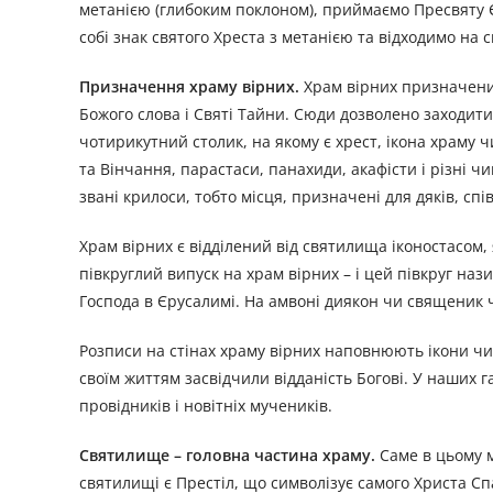
метанією (глибоким поклоном), приймаємо Пресвяту 
собі знак святого Хреста з метанією та відходимо на с
Призначення храму вірних.
Храм вірних призначени
Божого слова і Святі Тайни. Сюди дозволено заходити
чотирикутний столик, на якому є хрест, ікона храму 
та Вінчання, парастаси, панахиди, акафісти і різні ч
звані крилоси, тобто місця, призначені для дяків, спів
Храм вірних є відділений від святилища іконостасом,
півкруглий випуск на храм вірних – і цей півкруг наз
Господа в Єрусалимі. На амвоні диякон чи священик ч
Розписи на стінах храму вірних наповнюють ікони чи е
своїм життям засвідчили відданість Богові. У наших 
провідників і новітніх мучеників.
Святилище – головна частина храму.
Саме в цьому 
святилищі є Престіл, що символізує самого Христа Сп