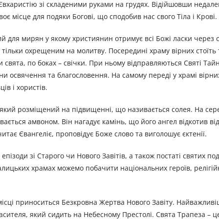
Євхаристію зі складеними руками на грудях. Відійшовши недале
воє місце для подяки Богові, що сподобив нас свого Тіла і Крові.
й для мирян у якому християнин отримує всі Божі ласки через 
 тільки охрещеним на молитву. Посередині храму вірних стоїть 
чи свята, по боках – свічки. При ньому відправляються Святі Та
ини освячення та благословення. На самому переді у храмі вірних
ців і хористів.
 який розміщений на підвищенні, що називається солея. На сере
ивається амвоном. Він нагадує камінь, що його ангел відкотив ві
итає Євангеліє, проповідує Боже слово та виголошує єктенії.
пізоди зі Старого чи Нового Завітів, а також постаті святих под
галицьких храмах можемо побачити національних героїв, релігій
місці приноситься Безкровна Жертва Нового Завіту. Найважливі
асителя, який сидить на Небесному Престолі. Свята Трапеза – ц