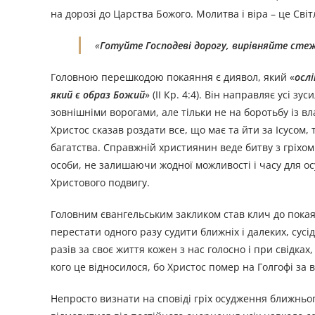
на дорозі до Царства Божого. Молитва і віра – це Св
«
Готуйте Господеві дорогу, вирівняйте сте
Головною перешкодою покаяння є диявол, який «
ослі
який є образ Божий
» (ІІ Кр. 4:4). Він направляє усі 
зовнішніми ворогами, але тільки не на боротьбу із в
Христос сказав роздати все, що має та йти за Ісусом, 
багатства. Справжній християнин веде битву з гріхом у
особи, не залишаючи жодної можливості і часу для о
Христового подвигу.
Головним євангельським закликом став клич до покая
перестати одного разу судити ближніх і далеких, сусі
разів за своє життя кожен з нас голосно і при свідках
кого це відносилося, бо Христос помер на Голгофі за 
Непросто визнати на сповіді гріх осудження ближньо