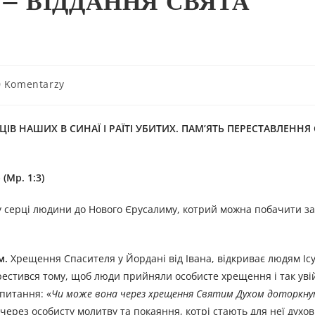
Я – ВІДДАННЯ СВЯТА
0 Komentarzy
 НАШИХ В СИНАЇ І РАЇТІ УБИТИХ. ПАМ’ЯТЬ ПЕРЕСТАВЛЕННЯ С
 (Мр. 1:3)
у серці людини до Нового Єрусалиму, котрий можна побачити з
м.
Хрещення Спасителя у Йордані від Івана, відкриває людям Іс
хрестився тому, щоб люди прийняли особисте хрещення і так ув
питання: «
Чи може вона через хрещення Святим Духом доторкн
и через особисту молитву та покаяння, котрі стають для неї духо