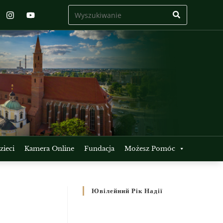
ieci
Kamera Online
Fundacja
Możesz Pomóc
Ювілейний Рік Надії