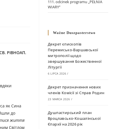
111. odcinek programu „PEŁNIA
WIARY”
Ważne Duszpasterstwo
Декрет єпископів
Перемисько-Варшавської
В. РІВНОАП.
митрополії щодо
звершування Божественної
Літургії
6 LIPCA 2026
/
авдяки
Декрет призначення нових
членів Комісії зі Справ Родин
23 MARCA 2026
/
уса як Сина
Душпастирський план
ійшли до
Вроцлавсько-Кошалінської
утися життя
Єпархії на 2026 рік
вним Світлом