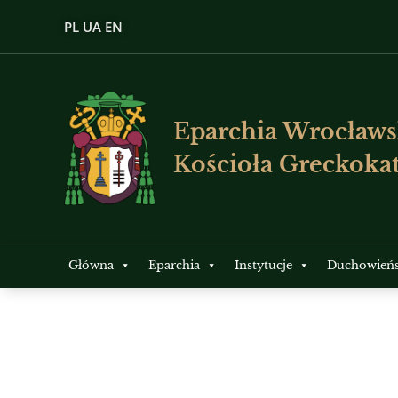
PL
UA
EN
Eparchia Wrocławs
Kościoła Greckokat
Główna
Eparchia
Instytucje
Duchowień