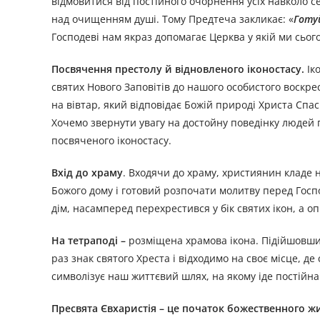
відмовитися від постійного очорнення усіх навколо се
над очищенням душі. Тому Предтеча закликає: «
Готу
Господеві нам якраз допомагає Церква у якій ми сього
Посвячення престолу й відновленого іконостасу.
Ік
святих Нового Заповітів до нашого особистого воскре
на вівтар, який відповідає Божій природі Христа Спас
Хочемо звернути увагу на достойну поведінку людей п
посвяченого іконостасу.
Вхід до храму
. Входячи до храму, християнин кладе 
Божого дому і готовий розпочати молитву перед Госп
дім, насамперед перехрестився у бік святих ікон, а о
На тетраподі –
розміщена храмова ікона. Підійшовши д
раз знак святого Хреста і відходимо на своє місце, д
символізує наш життєвий шлях, на якому іде постійна 
Пресвята Євхаристія – це початок божественного жи