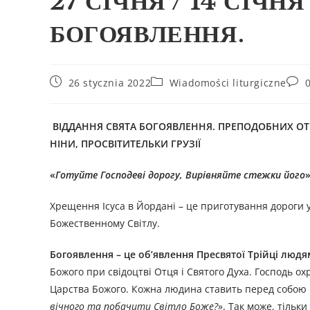
27 СІЧНЯ / 14 СІЧН
БОГОЯВЛЕННЯ.
26 stycznia 2022
Wiadomości liturgiczne
ВІДДАННЯ СВЯТА БОГОЯВЛЕННЯ. ПРЕПОДОБНИХ ОТЦІВ
НІНИ, ПРОСВІТИТЕЛЬКИ ГРУЗІЇ
«
Готуйте Господеві дорогу, Вирівняйте стежки його
»
Хрещення Ісуса в Йордані – це приготування дороги 
Божественному Світлу.
Богоявлення – це об’явлення Пресвятої Трійці людя
Божого при свідоцтві Отця і Святого Духа. Господь о
Царства Божого. Кожна людина ставить перед собою 
вічного та побачити Світло Боже?
». Так може, тільк