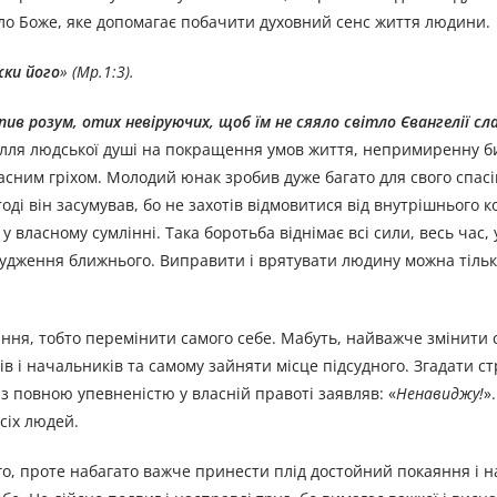
ітло Боже, яке допомагає побачити духовний сенс життя людини.
жки його
» (Мр.1:3).
пив розум, отих невіруючих, щоб їм не сяяло світло Євангелії сл
зусилля людської душі на покращення умов життя, непримиренну би
ласним гріхом. Молодий юнак зробив дуже багато для свого спас
тоді він засумував, бо не захотів відмовитися від внутрішнього к
 власному сумлінні. Така боротьба віднімає всі сили, весь час, 
судження ближнього. Виправити і врятувати людину можна тіль
ння, тобто перемінити самого себе. Мабуть, найважче змінити с
дів і начальників та самому зайняти місце підсудного. Згадати с
, з повною упевненістю у власній правоті заявляв: «
Ненавиджу!
»
всіх людей.
го, проте набагато важче принести плід достойний покаяння і н