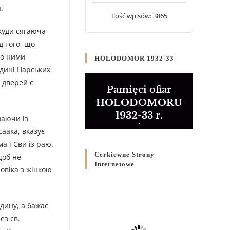
20 WRZEŚNIA 2024
/
.
Ilość wpisów: 3865
Булла проголошення
екуди сягаюча
Ювілейного року 2025
д того, що
5 CZERWCA 2024
/
що ними
HOLODOMOR 1932-33
едині Царських
Розпорядження
 дверей є
Преосвященнішого Владики
Pamięci ofiar
Кир Володимира Р. Ющака
HOLODOMORU
про вживання друкованих
1932-33 r.
книг на публічних
наючи із
богослужіннях
аака, вказує
23 LUTEGO 2024
/
а і Єви із раю.
Cerkiewne Strony
щоб не
Internetowe
овіка з жінкою
юдину, а бажає
ез св.