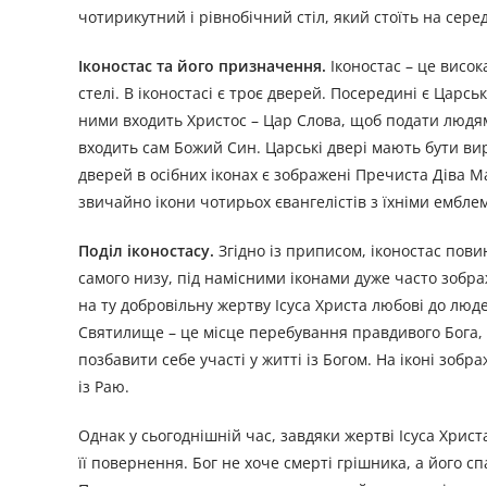
чотирикутний і рівнобічний стіл, який стоїть на сер
Іконостас та його призначення.
Іконостас – це висо
стелі. В іконостасі є троє дверей. Посередині є Царсь
ними входить Христос – Цар Слова, щоб подати людям
входить сам Божий Син. Царські двері мають бути ви
дверей в осібних іконах є зображені Пречиста Діва Ма
звичайно ікони чотирьох євангелістів з їхніми ембле
Поділ іконостасу.
Згідно із приписом, іконостас пов
самого низу, під намісними іконами дуже часто зобра
на ту добровільну жертву Ісуса Христа любові до люд
Святилище – це місце перебування правдивого Бога, т
позбавити себе участі у житті із Богом. На іконі зо
із Раю.
Однак у сьогоднішній час, завдяки жертві Ісуса Христ
її повернення. Бог не хоче смерті грішника, а його сп