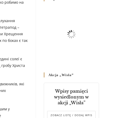
ко робимо на
Родин
4 GRUDNIA 2024
/
слухання
Декрет владики Володимира
про утворення Комісії до
тетрапод –
Справ Молоді та встановленя
йни Хрещення
складу Катихитичної Комісії
 по боках є так
18 PAŹDZIERNIKA 2024
/
Декрет „Проголошення та
дині солеї є
оприлюднення постанов
д гробу Христа
Синоду Єпископів УГКЦ,
який відбувся у Зарваниці, в
Akcja „Wisła”
днях 2-12 липня 2024 р.”
4 PAŹDZIERNIKA 2024
/
вижників, які
них
Wpisy pamięci
Декрет єпископів
wysiedlonym w
Перемисько-Варшавської
akcji „Wisła”
Митрополії стосовно
шим у
звершування Божественної
літургії
е
ZOBACZ LISTĘ / DODAJ WPIS