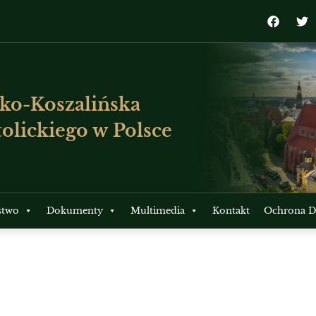
ko-Koszalińska
olickiego w Polsce
stwo
Dokumenty
Multimedia
Kontakt
Ochrona Dz