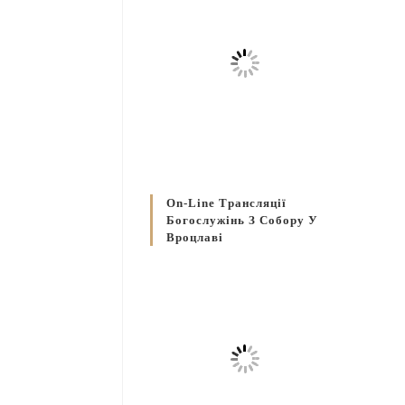
On-Line Трансляції
Богослужінь З Собору У
Вроцлаві