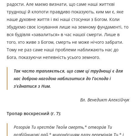
радости. Але маємо визнати, що саме наші життєві
труднощі й клопоти правдиво показують, ким ми є, яке
наше духовне життя і які наші стосунки з Богом. Коли
збудуємо своє існування лише на земному фундаменті, то
вся будівля «завалиться» в час нашої смерти. Лише в
того, хто живе з Богом, смерть не може нічого забрати.
Тому не раз саме наші проблеми наближають нас до
Бога, показуючи непевність усього земного.
Так часто трапляється, що саме ці труднощі є для
нас доброю нагодою наблизитися до Господа і
з’єднатися з Ним.
Вл. Венедикт Алексійчук
Тропар воскресний (г. 7):
Розори́в Ти хресто́м Твої́м смерть,* отвори́в Ти
розбі́йникові рай,* мироно́сицям плач переміни́в Ти,* і