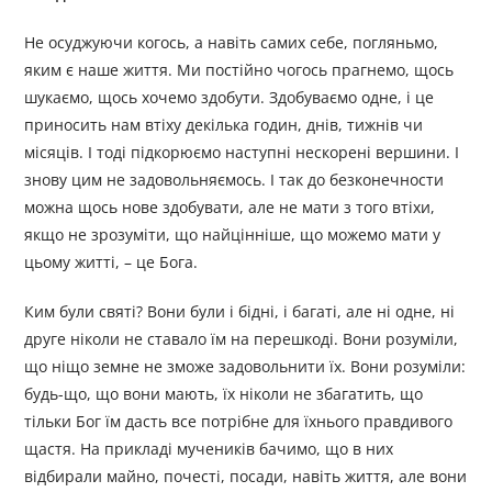
Не осуджуючи когось, а навіть самих себе, погляньмо,
яким є наше життя. Ми постійно чогось прагнемо, щось
шукаємо, щось хочемо здобути. Здобуваємо одне, і це
приносить нам втіху декілька годин, днів, тижнів чи
місяців. І тоді підкорюємо наступні нескорені вершини. І
знову цим не задовольняємось. І так до безконечности
можна щось нове здобувати, але не мати з того втіхи,
якщо не зрозуміти, що найцінніше, що можемо мати у
цьому житті, – це Бога.
Ким були святі? Вони були і бідні, і багаті, але ні одне, ні
друге ніколи не ставало їм на перешкоді. Вони розуміли,
що ніщо земне не зможе задовольнити їх. Вони розуміли:
будь-що, що вони мають, їх ніколи не збагатить, що
тільки Бог їм дасть все потрібне для їхнього правдивого
щастя. На прикладі мучеників бачимо, що в них
відбирали майно, почесті, посади, навіть життя, але вони