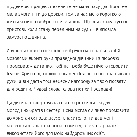
щоденною працею, що навіть не мала часу для Бога, не
мала змоги піти до церкви, тож за час мого короткого
життя я нічого доброго не вчинила. Що ж я скажу Ісусові
Христові, коли стану перед ним на суді? – відповіла
зажурено дівчина.
Священик ніжно положив свої руки на спрацьовані й
мозолями вкриті руки праведної дівчини і з любов’ю
промовив: – Дитинко, тобі не треба буде нічого говорити
Ісусові Христові; ти лиш покажеш Ісусові свої спрацьовані
руки, а він дасть тобі небесну нагороду за твою посвяту
для родини. Чудові слова, слова потіхи і розради!
Ця дитина пожертвувала своє коротке життя для
молодших братів і сестер. Вона могла сміливо промовити
до Христа-Господа: „Ісусе, Спасителю, ти дав мені
маленький талант короткого життя, але я старалася
використати його для моїх найдорожчих осіб”.