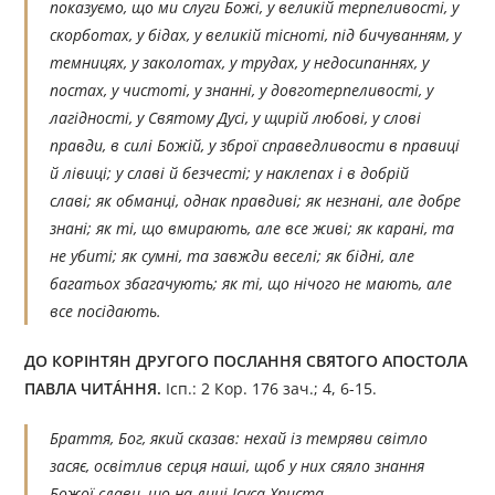
показуємо, що ми слуги Божі, у великій терпеливості, у
скорботах, у бідах, у великій тісноті, під бичуванням, у
темницях, у заколотах, у трудах, у недосипаннях, у
постах, у чистоті, у знанні, у довготерпеливості, у
лагідності, у Святому Дусі, у щирій любові, у слові
правди, в силі Божій, у зброї справедливости в правиці
й лівиці; у славі й безчесті; у наклепах і в добрій
славі; як обманці, однак правдиві; як незнані, але добре
знані; як ті, що вмирають, але все живі; як карані, та
не убиті; як сумні, та завжди веселі; як бідні, але
багатьох збагачують; як ті, що нічого не мають, але
все посідають.
ДО КОРІНТЯН ДРУГОГО ПОСЛАННЯ СВЯТОГО АПОСТОЛА
ПАВЛА ЧИТÁННЯ.
Ісп.: 2 Кор. 176 зач.; 4, 6-15.
Браття, Бог, який сказав: нехай із темряви світло
засяє, освітлив серця наші, щоб у них сяяло знання
Божої слави, що на лиці Ісуса Христа.