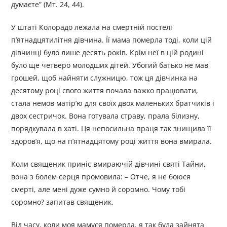
думаєте” (Мт. 24, 44).
У штаті Колорадо лежала на смертній постелі
п’ятнадцятилітня дівчина. Її мама померла тоді, коли цій
дівчинці було лише десять років. Крім неї в цій родині
було ще четверо молодших дітей. Убогий батько не мав
грошей, щоб найняти служницю, тож ця дівчинка на
десятому році свого життя почала важко працювати,
стала немов матір’ю для своїх двох маленьких братчиків і
двох сестричок. Вона готувала страву, прала білизну,
порядкувала в хаті. Ця непосильна праця так знищила її
здоров’я, що на п’ятнадцятому році життя вона вмирала.
Коли священик приніс вмираючій дівчині святі Тайни,
вона з болем серця промовила: – Отче, я не боюся
смерті, але мені дуже сумно й соромно. Чому тобі
соромно? запитав священик.
Від часу, коли моя мамуся померла, я так була зайнята