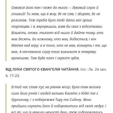
Озвався його пан і каже до нього: – Лукавий слуго й
лінивий! Ти знав, що я жну, де не сіяв, і збираю, де не
розсипав. Тож треба було тобі дати мої гроші
торгівцям, і я, вернувшись, взяв би своє з відсотками.
Візьміть, отже, талант від нього й дайте тому, хто
має десять. Бо кожному, хто має, додасться, і він
Матея над міру; а в того, хто не має, візьмуть і те, що
має. А нікчемного слугу того викиньте в темряву
кромішню. Там буде плач і скрегіт зубів.
ВІД ЛУКИ СВЯТОГО ЄВАНГЕЛІЯ ЧИТÁННЯ.
Ісп.: Лк. 24 зач.
6, 17-23.
В той час став Ісус на рівнім місці; була там велика
сила його учнів і людей вельми багато з Юдеї та з
Єрусалиму, і з побережжя Тиру та Сидону. Вони
прийшли слухати його й оздоровитись від своїх недуг; і
всі ті, що їх мучили нечисті духи, теж оздоровлялись.