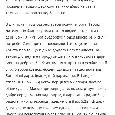
похвалив перших двох слуг ва їхню дбайливість, а
третього покарав за недбальство.
В цій притчі господарем треба розуміти Бога, Творця і
Дателя всіх благ; слугами ж Його людей, а таланти це
дари Божі, якими Бог обдаровує людей мірою їхніх сил і
потреби. Сама притча висловлює і з’ясовує вчення
Христа про те, що під час другого його пришестя на
землю дістануть нагороду лише ті, хто використав дари
Божі на добро собі і ближнім. Ця ж притча в особливший
спосіб зображує всіх людей, що дістали і дістають від
Бога різні дари, благодаті й дарування. Всі люди
створіння Божі. Від Бога-Творця всі ми сподоблюємось
різних дарів. Маємо природні дари, як ось: розум, воля,
добре серце; маємо надприродні дари, як: віра, любов,
радість, мир, милосердя, здержність (Гал. 5,22). Ці дари
даються не всім і не кожному однаково, а настільки,
наскільки йому потрібно для спасіння. Бог, як люблячий і