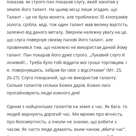
показав, як строго пан покарав слугу, який закопав у
землю його талант. На цьому місці лише згадаю, що
Талант – це не була монета, але приблизно 35 кілограмів
золота, срібла, міді, тож один талант мав велику вартість,
залежно від даного металу. Звернім належну увагу на це,
що слуга повернув своєму панові його талант, але
провинився тим, що належно не використав даний йому
талант. Пан покарав його дуже строго. „Лукавий слуго й
лінивий!… Треба було тобі віддати мої гроші торговцям, і
я, повернувшись, забрав би своє з відсотками” (Мт. 25,
26-27). Слуга покараний, що не використав таланту.
Скільки талантів скільки Божих дарів, Божих ласк
прогайновують люди кожного дня!
Одним з найцінніших талантів на землі є час. Як бага- то
людей марнують дорогий час. Ми мріємо про вічність,
про безсмертність, а інколи не знаємо, що робити з
часом. Як часто люди думають, яким чином „вбити час”.