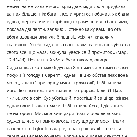
незнатна не мала нічого, крім двох мідя ків, а придбала
ва них більше, ніж багаті. Коли Христос побачив, як бідна
вдова, жертвуючи в скарбницю храму поряд в багатими,
поклала дві лепти, заявив: „ Істинно кажу вам, що ота
вбога вдовиця вкинула більш від усіх, які кидали у
скарбоню. Усі бо кидали з свого надміру, вона ж з убозтва
свого все, що мала, вкинула, увесь свій прожиток „ (Мар.
12,43-44). Незнатна й убога була також удовиця
Сидонянка, яка тяжко бідувала 8 дітьми-сиротами в часи
посухи й голоду в Сарепті, однак і в цих обставинах вона
мала „талант” пригорщу муки і трохи олії, і збільшила
його, бо наситила ним голодного пророка Іллю (1 Цар.
17,16). Хто в світі був убогіший, простіший за ці дві жінки,
однак вони і талант мали, і збільшили його, і дістали за
це нагороду! Ми, міряючи дари Божі мірою людських
суджень, часто помилявмось, тому що дивимося тільки
на кількість і цінність дарів, а настрою душі і теплоти
серця не беремо до уваги. Бог же не міряє ні кількости ні