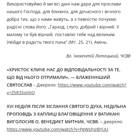
Використовуймо й ми всі дані нам дари для прослави
нашого Господа, для ближніх, для дочасного і вічного
добра тих, що з нами живуть, а з певністю почуємо
радісні слова його: „Гаразд, слуго, добрий і вірний. У
малому ти був вірний, поставлю тебе над великим.
Увійди в радість твого пана” (Мт. 25, 21). Амінь.
Вл. Інокентій Лотоцький, ЧСВВ
«ХРИСТОС КЛИЧЕ НАС ДО ВІДПОВІДАЛЬНОСТІ ЗА ТЕ,
ЩО ВІД НЬОГО ОТРИМАЛИ», — БЛАЖЕННІШИЙ
СВЯТОСЛАВ
– Джерелo:
https://www.youtube.com/watch?
v=Z5R3SoijtiQ
ХVI НЕДІЛЯ ПІСЛЯ ЗІСЛАННЯ СВЯТОГО ДУХА, НЕДІЛЬНА
ПРОПОВІДЬ З КАПЛИЦІ БЛАГОВІЩЕННЯ У ВАТИКАНІ
ВИГОЛОСИВ
О. ВЕНЕДИКТ МИТНИК, ЧСВВ.
–
джерелo:
https://www.youtube.com/watch?v=PgWshIzBYUU