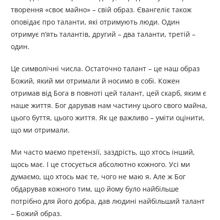
творення «своє майно» – свій образ. Євангеліє також
оповідає про таланти, які отримують люди. Один
отримує п’ять талантів, другий – два таланти, третій –
один.
Це символічні числа. Остаточно талант – це наш образ
Божий, який ми отримали й носимо в собі. Кожен
отримав від Бога в повноті цей талант, цей скарб, яким є
наше життя. Бог дарував нам частину цього свого майна,
цього буття, цього життя. Як це важливо – уміти оцінити,
що ми отримали.
Ми часто маємо претензії, заздрість, що хтось інший,
щось має. І це стосується абсолютно кожного. Усі ми
думаємо, що хтось має те, чого не маю я. Але ж Бог
обдарував кожного тим, що йому було найбільше
потрібно для його добра, дав людині найбільший талант
– Божий образ.