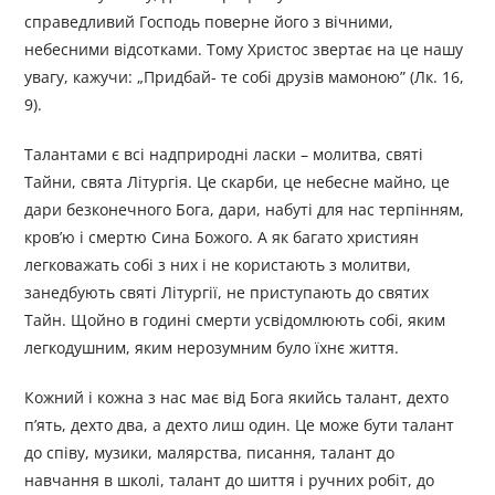
справедливий Господь поверне його з вічними,
небесними відсотками. Тому Христос звертає на це нашу
увагу, кажучи: „Придбай- те собі друзів мамоною” (Лк. 16,
9).
Талантами є всі надприродні ласки – молитва, святі
Тайни, свята Літургія. Це скарби, це небесне майно, це
дари безконечного Бога, дари, набуті для нас терпінням,
кров’ю і смертю Сина Божого. А як багато християн
легковажать собі з них і не користають з молитви,
занедбують святі Літургії, не приступають до святих
Тайн. Щойно в годині смерти усвідомлюють собі, яким
легкодушним, яким нерозумним було їхнє життя.
Кожний і кожна з нас має від Бога якийсь талант, дехто
п’ять, дехто два, а дехто лиш один. Це може бути талант
до співу, музики, малярства, писання, талант до
навчання в школі, талант до шиття і ручних робіт, до