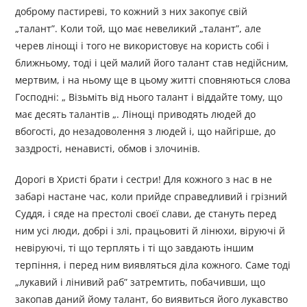
доброму пастиреві, то кожний з них закопує свій
„талант”. Коли той, що має невеликий „талант”, але
черев лінощі і того не використовує на користь собі і
ближньому, тоді і цей малий його талант став недійсним,
мертвим, і на ньому ще в цьому житті сповняються слова
Господні: „ Візьміть від нього талант і віддайте тому, що
має десять талантів „. Лінощі приводять людей до
вбогості, до незадоволення з людей і, що найгірше, до
заздрості, ненависті, обмов і злочинів.
Дорогі в Христі брати і сестри! Для кожного з нас в не
забарі настане час, коли прийде справедливий і грізний
Суддя, і сяде на престолі своєї слави, де стануть перед
ним усі люди, добрі і злі, працьовиті й лінюхи, віруючі й
невіруючі, ті що терплять і ті що завдають іншим
терпіння, і перед ним виявляться діла кожного. Саме тоді
„лукавий і лінивий раб” затремтить, побачивши, що
закопав даний йому талант, бо виявиться його лукавство