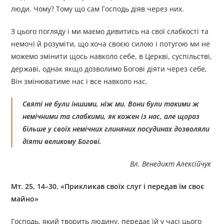
люди. Чому? Тому що сам Господь діяв через них.
З цього погляду і ми маємо дивитись на свої слабкості та
немочі й розуміти, що хоча своєю силою і потугою ми не
можемо змінити щось навколо себе, в Церкві, суспільстві,
державі, однак якщо дозволимо Богові діяти через себе,
Він змінюватиме нас і все навколо нас.
Святі не були іншими, ніж ми. Вони були такими ж
немічними та слабкими, як кожен із нас, але щораз
більше у своїх немічних глиняних посудинах дозволяли
діяти великому Богові.
Вл. Венедикт Алексійчук
Мт. 25, 14–30. «Прикликав своїх слуг і передав їм своє
майно»
Господь, який творить людину, передає їй у часі цього