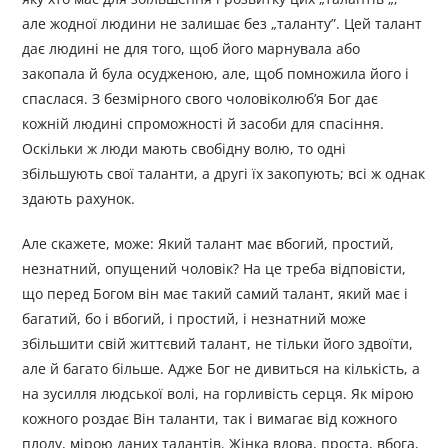
але жодної людини не залишає без „таланту”. Цей талант
дає людині не для того, щоб його марнувала або
закопала й була осудженою, але, щоб помножила його і
спаслася. З безмірного свого чоловіколюб’я Бог дає
кожній людині спроможності й засоби для спасіння.
Оскільки ж люди мають свобідну волю, то одні
збільшують свої таланти, а другі їх закопують; всі ж однак
здають рахунок.
Але скажете, може: Який талант має вбогий, простий,
незнатний, опущений чоловік? На це треба відповісти,
що перед Богом він має такий самий талант, який має і
багатий, бо і вбогий, і простий, і незнатний може
збільшити свій життєвий талант, не тільки його здвоїти,
але й багато більше. Адже Бог не дивиться на кількість, а
на зусилля людської волі, на горливість серця. Як мірою
кожного роздає Він таланти, так і вимагає від кожного
плоду, мірою даних талантів. Жінка вдова, проста, вбога,