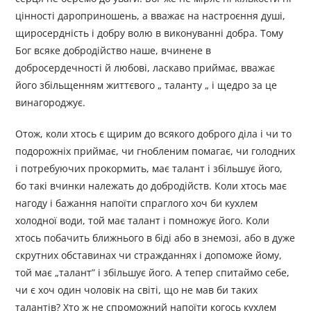
цінності дароприношень, а вважає на настроєння душі,
щиросердність і добру волю в виконуванні добра. Тому
Бог всяке добродійство наше, вчинене в
добросердечності й любові, ласкаво приймає, вважає
його збільщенням життєвого „ таланту „ і щедро за це
винагороджує.
Отож, коли хтось є щирим до всякого доброго діла і чи то
подорожніх приймає, чи гнобленим помагає, чи голодних
і потребуючих прокормить, має талант і збільшує його,
бо такі вчинки належать до добродійств. Коли хтось має
нагоду і бажання напоїти спраглого хоч би кухлем
холодної води, той має талант і помножує його. Коли
хтось побачить ближнього в біді або в знемозі, або в дуже
скрутних обставинах чи стражданнях і допоможе йому,
той має „талант” і збільшує його. А тепер спитаймо себе,
чи є хоч один чоловік на світі, що не мав би таких
талантів? Хто ж не спроможний напоїти когось кухлем