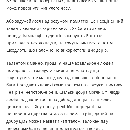
А час ніколи не повернеться, навіть всемогутній Бог не
може повернути минулого часу.
Або задумаймося над розумом, пам’яттю. Це неоціненний
талант, великий скарб на землі. Як багато людей,
передусім молоді, студентів закопують його, не
прикладаються до науки, не хочуть вчитися, а потім
шкодують, що належно не використали цих дарів.
Талантом є майно, гроші. У наш час мільйони людей
помирають з голоду, мільйони не мають у що
зодягнутися, не мають даху над головою, а рівночасно
багаті роздають великі суми грошей на люксуси, пиятику
і на різні непотрібні речі. Скільки добра могли б ті люди
зробити, даючи гроші на добродійні цілі, на школи,
церкви, релігійну пресу, релігійні передачі: на
поширення царства Божого на землі. Гріш, даний на
добру ціль можна назвати капіталом, заложеним у
небесному банку, де він процентується і колись