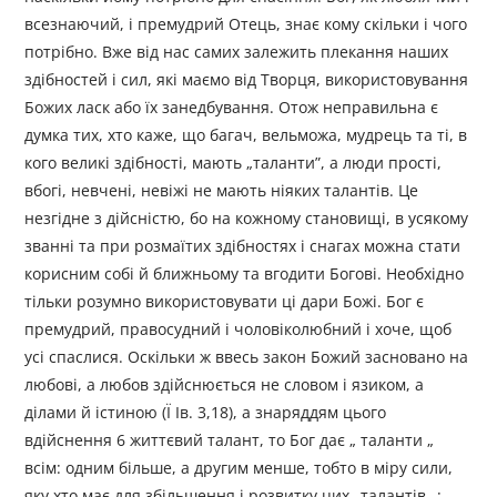
всезнаючий, і премудрий Отець, знає кому скільки і чого
потрібно. Вже від нас самих залежить плекання наших
здібностей і сил, які маємо від Творця, використовування
Божих ласк або їх занедбування. Отож неправильна є
думка тих, хто каже, що багач, вельможа, мудрець та ті, в
кого великі здібності, мають „таланти”, а люди прості,
вбогі, невчені, невіжі не мають ніяких талантів. Це
незгідне з дійсністю, бо на кожному становищі, в усякому
званні та при розмаїтих здібностях і снагах можна стати
корисним собі й ближньому та вгодити Богові. Необхідно
тільки розумно використовувати ці дари Божі. Бог є
премудрий, правосудний і чоловіколюбний і хоче, щоб
усі спаслися. Оскільки ж ввесь закон Божий засновано на
любові, а любов здійснюється не словом і язиком, а
ділами й істиною (Ї Ів. 3,18), а знаряддям цього
вдійснення 6 життєвий талант, то Бог дає „ таланти „
всім: одним більше, а другим менше, тобто в міру сили,
яку хто має для збільшення і розвитку цих „талантів „;