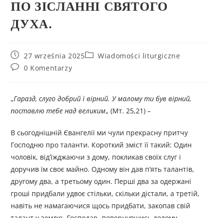
ПО ЗІСЛАННІ СВЯТОГО
ДУХА.
27 września 2025
Wiadomości liturgiczne
0 Komentarzy
„
Гаразд, слуго добрий ї вірний. У малому ти був вірний,
поставлю тебе над великим
„ (Мт. 25,21) –
В сьогоднішній Євангелії ми чули прекрасну притчу
Господню про таланти. Короткий зміст її такий: Один
чоловік, від’їжджаючи з дому, покликав своїх слуг і
доручив їм своє майно. Одному він дав п’ять талантів,
другому два, а третьому один. Перші два за одержані
гроші придбали удвоє стільки, скільки дістали, а третій,
навіть не намагаючися щось придбати, закопав свій
талант у землю. Господар, повернувшись додому,