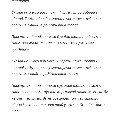
талантів.
Сказав до нього його пан: – Гаразд, слуго добрий і
вірний. Ти був вірний у малому, поставлю тебе над
великим. Увійди в радість пана твого.
Приступив і той, що взяв був два таланти й каже: –
Пане, два таланти дав ти мені. Ось других два
придбав я.
Сказав до нього пан його: – Гаразд, слуго добрий і
вірний! Ти був вірний у малому, поставлю тебе над
великим. Увійди в радість пана твого.
Приступив і той, що взяв був один талант, і каже: –
Пане, знав я тебе, що ти жорстокий чоловік: жнеш, де
не сіяв, і збираєш, де не розсипав. Тому, зо страху я
пішов і закопав талант твій у землю. Ось він – маєш
твоє.