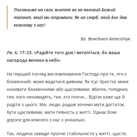
Погляньмо на своє життя як на великий Божий
талант, який ми отримали. Як на скарб, який Бог дав
кожному з нас!
Вл. Венедикт Алексійчук
Лк. 6, 17–23. «Радійте того дня і веселіться, бо ваша
нагорода велика в небі»
На перший погляд висловлювання Господа про те, хто є
блаженний, може видатися дивним. Як Ісус Христос може
називати блаженними або щасливими, вбогих, голодних,
тих, кого ненавидять, тих, хто плаче… Відтак каже ще й
радіти з цього. Ми, люди, радше хочемо мати достаток,
бути щасливими, мати певність у житті. Однак Божі
дороги для кожного з нас є унікальні.
Так, людина завжди прагне стабільности у житті, щастя,