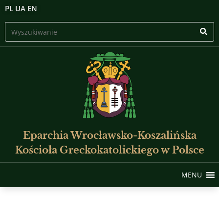
PL
UA
EN
Eparchia Wrocławsko-Koszalińska
Kościoła Greckokatolickiego w Polsce
MENU