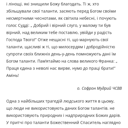
і лінощі, які знищили Божу благодать. Ті ж, хто
збільшували свої таланти, засяють перед Богом своїми
несмертними чеснотами, як світила небесні, і почують
голос Судді: „ Добрий і вірний слуго, у малому ти був
вірний, над великим тебе поставлю, увійди у радість
Господа Твого!” Отже нещасні ті, що марнують свої
таланти, щасливі ж ті, що милосердям і добродійністю
супроти своїх ближніх день-у-день помножують дані їм
Богом таланти. Пам’ятаймо на слова великого Франка: „
Праця єдина з неволі нас вирве, нумо до праці брати!”
Амінь!
о. Софрон Мудрий ЧСВВ
Одна з найбільших трагедій людського життя в цьому,
що люди не використовують даних Богом талантів. не
використовують природних і надприродних Божих дарів.
У притчі про таланти Божественний Спаситель наглядно