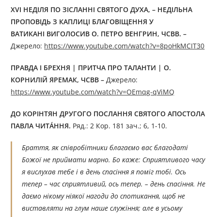
ХVI НЕДІЛЯ ПО ЗІСЛАННІ СВЯТОГО ДУХА, – НЕДІЛЬНА
ПРОПОВІДЬ З КАПЛИЦІ БЛАГОВІЩЕННЯ У
ВАТИКАНІ ВИГОЛОСИВ О. ПЕТРО ВЕНГРИН, ЧСВВ. –
Джерелo:
https://www.youtube.com/watch?v=8poHkMCIT30
ПРАВДА І БРЕХНЯ | ПРИТЧА ПРО ТАЛАНТИ | О.
КОРНИЛІЙ ЯРЕМАК, ЧСВВ –
Джерелo:
https://www.youtube.com/watch?v=OEmqg-qViMQ
ДО КОРІНТЯН ДРУГОГО ПОСЛАННЯ СВЯТОГО АПОСТОЛА
ПАВЛА ЧИТÁННЯ.
Ряд.: 2 Кор. 181 зач.; 6, 1-10.
Браття, як співробітники благаємо вас благодаті
Божої не приймати марно. Бо каже: Сприятливого часу
я вислухав тебе і в день спасіння я поміг тобі. Ось
тепер – час сприятливий, ось тепер. – день спасіння. Не
даємо нікому ніякої нагоди до спотикання, щоб не
виставляти на глум наше служіння; але в усьому