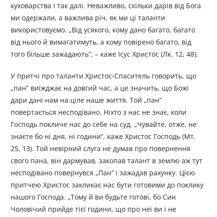
куховарства і так далі. Неважливо, скільки дарів від Бога
ми одержали, а важлива річ, як ми ці таланти
використовуємо. „Від усякого, кому дано багато, багато
від нього й вимагатимуть, а кому повірено багато, від
того більше зажадають”, – каже Ісус Христос (Лк. 12, 48).
У притчі про таланти Христос-Спаситель говорить, що
„пан” виїжджає на довгий час, а це значить, що Божі
дари дані нам на ціле наше життя. Той „пан”
повертається несподівано. Ніхто з нас не знає, коли
Господь покличе нас до себе на суд. „Чувайте, отже, не
знаєте бо ні дня, ні години”, каже Христос Господь (Мт.
25, 13). Той невірний слуга не думав про повернення
свого пана, він дармував, закопав талант в землю аж тут
несподівано повернувся „Пан” і зажадав рахунку. Цією
притчею Христос закликає нас бути готовими до поклику
нашого Господа. „Тому й ви будьте готові, бо Син
Чоловічий прийде тієї години, що про неї ви і не