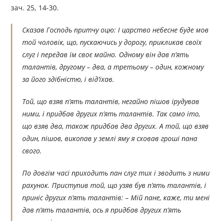
зач. 25, 14-30.
Сказав Господь притчу оцю: І царство небесне буде мов
той чоловік, що, пускаючись у дорогу, прикликав своїх
слуг і передав їм своє майно. Одному він дав п’ять
талантів, другому – два, а третьому – один, кожному
за його здібністю, і від’їхав.
Той, що взяв п’ять талантів, негайно пішов ірудував
ними, і придбав других п’ять талантів. Так само іто,
що взяв два, також придбав два других. А той, що взяв
один, пішов, викопав у землі яму я сховав гроші пана
свого.
По довгім часі приходить пан слуг тих і зводить з ними
рахунок. Приступив той, що узяв був п’ять талантів, і
приніс других п’ять талантів: – Мій пане, каже, ти мені
дав п’ять талантів, ось я придбав других п’ять