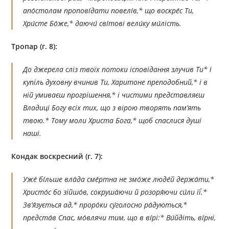
апо́столам пропові́дати повелі́в,* що воскре́с Ти,
Хри́сте Бо́же,* даючи́ сві́тові вели́ку ми́лість.
Тропар (г. 8):
До джерела сліз твоїх потоки ісповідання злучив Ти* і
купіль духовну вчинив Ти, Харитоне преподобний,* і в
ній умиваєш прогрішення,* і чистими представляєш
Владиці Богу всіх тих, що з вірою творять пам’ять
твою.* Тому моли Христа Бога,* щоб спаслися душі
наші.
Кондак воскресний (г. 7):
Уже́ бі́льше вла́да сме́ртна не змо́же люде́й держа́ти,*
Христо́с бо зійшо́в, сокруша́ючи й розоря́ючи си́ли її́.*
Зв’я́зується ад,* проро́ки су́голосно ра́дуються,*
предста́в Спас, мо́влячи тим, що в ві́рі:* Ви́йдіть, ві́рні,