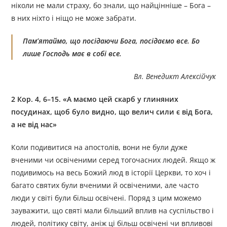
ніколи не мали страху, бо знали, що найцінніше – Бога –
в них ніхто і ніщо не може забрати.
Пам’ятаймо, що посідаючи Бога, посідаємо все. Бо
лише Господь має в собі все.
Вл. Венедикт Алексійчук
2 Кор. 4, 6–15. «А маємо цей скарб у глиняних
посудинах, щоб було видно, що велич сили є від Бога,
а не від нас»
Коли подивитися на апостолів, вони не були дуже
вченими чи освіченими серед тогочасних людей. Якщо ж
подивимось на весь Божий люд в історії Церкви, то хоч і
багато святих були вченими й освіченими, але часто
люди у світі були більш освічені. Поряд з цим можемо
зауважити, що святі мали більший вплив на суспільство і
людей, політику світу, аніж ці більш освічені чи впливові