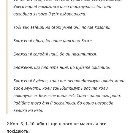
Увесь народ намагався його торкнутися, бо сила
виходила з нього й усіх оздоровляла.
Тоді він, звівши на своїх учнів очі, почав казати:
Блаженні вбогі, бо ваше царство Боже.
Блаженні голодні нині, бо ви насититеся.
Блаженні, що плачете нині, бо будете сміятись.
Блаженні будете, коли вас ненавидітимуть люди, коли
вас вилучать, коли ганьбитимуть вас та коли
викинуть як безчесне ваше ім’я Сина чоловічого ради.
Радійте того дня й веселіться, бо ваша нагорода
велика на небі.
2 Кор. 6, 1–10. «Як ті, що нічого не мають, а все
посідають»