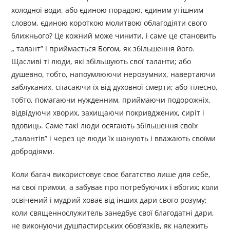
холодної води, або єдиною порадою, єдиним утішним
словом, єдиною короткою молитвою облагодіяти свого
ближнього? Це кожний може чинити, і саме це становить
„ талант” і приймається Богом, як збільшення його.
Щасливі ті люди, які збільшують свої таланти; або
душевно, тобто, напоумлюючи нерозумних, навертаючи
заблуканих, спасаючи їх від духовної смерти; або тілесно,
тобто, помагаючи нужденним, приймаючи подорожніх,
відвідуючи хворих, захищаючи покривджених, сиріт і
вдовиць. Саме такі люди осягають збільшення своїх
„талантів” і через це люди їх шанують і вважають своїми
добродіями.
Коли багач використовує своє багатство лише для себе,
на свої примхи, а забуває про потребуючих і вбогих; коли
освічений і мудрий ховає від інших дари свого розуму;
коли священнослужитель занедбує свої благодатні дари,
не виконуючи душпастирських обов’язків, як належить