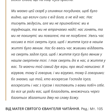
Ми маємо цей скарб у глиняних посудинах, щоб було
видно, що велич сили є від Бога, а не від нас. Нас
тиснуть звідусіль, але ми не пригноблені; ми в
труднощах, та ми не втрачаємо надії; нас гонять, та
ми не покинуті; ми повалені, та не погублені. Увесь час
носимо в тілі смерть Ісуса, щоб і життя Ісуса в нашім
житті було явним. Нас бо ввесь час живими віддають
на смерть задля Ісуса, щоб і життя Ісуса було явним у
нашім смертнім тілі. І так смерть діє в нас, а життя у
вас. Та маючи той самий дух віри, про який написано: Я
вірував, тому й говорив, і ми віруємо, тому й говоримо;
бо знаємо, що той, хто воскресив Господа Ісуса,
воскресить і нас з Ісусом і поставить з вами побіч себе.
Бо все це ради вас, щоб благодать, множачись через
багатьох збагатила дяку на славу Божу.
ВІД МАТЕЯ СВЯТОГО ЄВАНГЕЛІЯ ЧИТÁННЯ.
Ряд.: Мт. 105