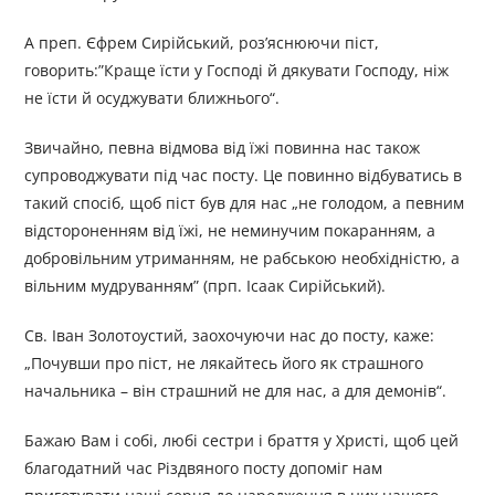
А преп. Єфрем Сирійський, роз’яснюючи піст,
говорить:”Краще їсти у Господі й дякувати Господу, ніж
не їсти й осуджувати ближнього“.
Звичайно, певна відмова від їжі повинна нас також
супроводжувати під час посту. Це повинно відбуватись в
такий спосіб, щоб піст був для нас „не голодом, а певним
відстороненням від їжі, не неминучим покаранням, а
добровільним утриманням, не рабською необхідністю, а
вільним мудруванням” (прп. Ісаак Сирійський).
Св. Іван Золотоустий, заохочуючи нас до посту, каже:
„Почувши про піст, не лякайтесь його як страшного
начальника – він страшний не для нас, а для демонів“.
Бажаю Вам і собі, любі сестри і браття у Христі, щоб цей
благодатний час Різдвяного посту допоміг нам