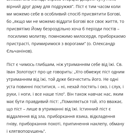
вірний друг дому для подружжя“. Піст є тим часом коли
ми можемо себе в особливий спосіб присвятити Богові,
бо „якщо ми не можемо віддати Богові все своє життя, то
присвятімо Йому безроздільно хоча б періоди постів –
посилимо молитву, помножимо милосердя, приборкаємо
пристрасті, примиримося з ворогами“ (о. Олександр
Єльчанінов).
Піст є чимось глибшим, ніж утриманням себе від їжі. Св.
Іван Золотоуст про це говорить: „Хто обмежує піст одним
утриманням від їжі, той дуже безчестить його. Не одні
уста повинні поститися, – ні, нехай постять і око, і слух, і
руки, і ноги, і все наше тіло“. Він також навчає нас, яким
має бути правдивий піст: „Помиляється той, хто вважає,
що піст – лише в утриманні від їжі. Істинний піст є
віддалення від зла, приборкання язика, відкладення
гніву, приборкання похоті, припинення наклепу, обману
і клятвопорушень“.