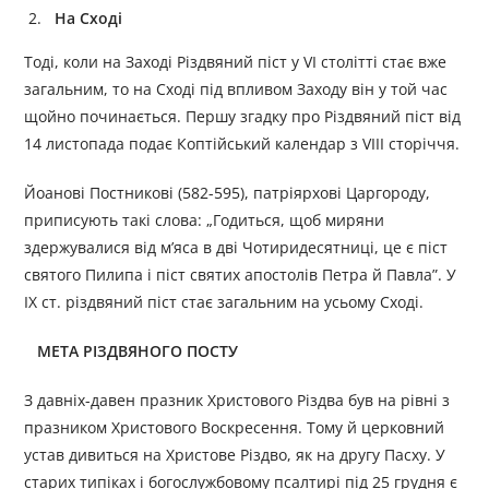
На Сході
Тоді, коли на Заході Різдвяний піст у VI столітті стає вже
загальним, то на Сході під впливом Заходу він у той час
щойно починається. Першу згадку про Різдвяний піст від
14 листопада подає Коптійський календар з VIII сторіччя.
Йоанові Постникові (582-595), патріярхові Царгороду,
приписують такі слова: „Годиться, щоб миряни
здержувалися від м’яса в дві Чотиридесятниці, це є піст
святого Пилипа і піст святих апостолів Петра й Павла”. У
IX ст. різдвяний піст стає загальним на усьому Сході.
МЕТА РІЗДВЯНОГО ПОСТУ
З давніх-давен празник Христового Різдва був на рівні з
празником Христового Воскресення. Тому й церковний
устав дивиться на Христове Різдво, як на другу Пасху. У
старих типіках і богослужбовому псалтирі під 25 грудня є