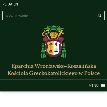
PL
UA
EN
Eparchia Wrocławsko-Koszalińska
Kościoła Greckokatolickiego w Polsce
MENU