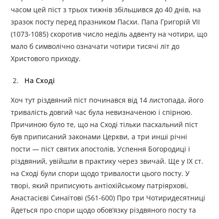
часом цей піст з трьох тижнів збільшився до 40 днів, на
зразок посту перед празником Пасхи. Папа Григорій VII
(1073-1085) скоротив число неділь адвенту на чотири, що
мало б символічно означати чотири тисячі літ до
Христового приходу.
На Сході
Хоч тут різдвяний піст починався від 14 листопада, його
тривалість довгий час була невизначеною і спірною.
Причиною було те, що на Сході тільки пасхальний піст
був приписаний законами Церкви, а три инші річні
пости — піст святих апостолів, Успення Богородиці і
різдвяний, увійшли в практику через звичай. Ще у IX ст.
на Сході були спори щодо тривалости цього посту. У
творі, який приписують антіохійському патріярхові,
Анастасієві Синаїтові (561-600) Про три Чотиридесятниці
йдеться про спори щодо обов’язку різдвяного посту та