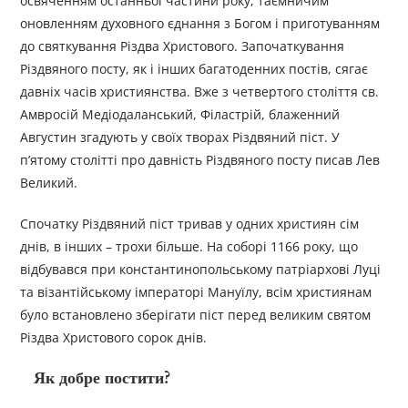
освяченням останньої частини року, таємничим
оновленням духовного єднання з Богом і приготуванням
до святкування Різдва Христового. Започаткування
Різдвяного посту, як і інших багатоденних постів, сягає
давніх часів християнства. Вже з четвертого століття св.
Амвросій Медіодаланський, Філастрій, блаженний
Августин згадують у своїх творах Різдвяний піст. У
п’ятому столітті про давність Різдвяного посту писав Лев
Великий.
Спочатку Різдвяний піст тривав у одних християн сім
днів, в інших – трохи більше. На соборі 1166 року, що
відбувався при константинопольському патріархові Луці
та візантійському імператорі Мануїлу, всім християнам
було встановлено зберігати піст перед великим святом
Різдва Христового сорок днів.
Як добре постити?