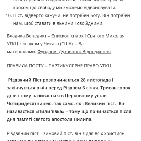
кроком цю свободу ми зможемо відвойовувати.
Піст, відверто кажучи, не потрібен Богу. Він потрібен
нам, щоб ставати вільними і свобідними.
Владика Венедикт – Єпископ єпархії Святого Миколая
УГКЦ з осідком у Чикаго (США). – За
матеріалами:
Фундація Духовного Відродження
ПРАВИЛА ПОСТУ – ПАРТИКУЛЯРНЕ ПРАВО УГКЦ
Різдвяний Піст розпочинається 28 листопада і
закінчується в ніч перед Різдвом 6 січня. Триває сорок
днів і тому називається в Церковному уставі
Чотиридесятницею, так само, як і Великий піст. Він
називається «Пилипівка» – тому що починається після
дня пам’яті святого апостола Пилипа.
Різдвяний піст – зимовий піст, він є для всіх християн