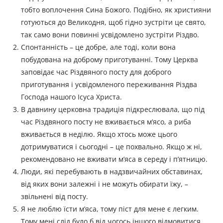
тобто воплочення Сина Божого. Подібно, як християни
готуються до Великодня, щоб гідно зустріти це свято,
так само вони повинні усвідомлено зустріти Різдво.
Спонтанність – це добре, але тоді, коли вона
побудована на доброму приготуванні. Тому Церква
заповідає час Різдвяного посту для доброго
приготування і усвідомленого переживання Різдва
Господа нашого Ісуса Христа.
В давнину церковна традиція підкреслювала, що під
час Різдвяного посту не вживається м’ясо, а риба
вживається в неділю. Якщо хтось може цього
дотримуватися і сьогодні – це похвально. Якщо ж ні,
рекомендовано не вживати м’яса в середу і п’ятницю.
Люди, які перебувають в надзвичайних обставинах,
від яких вони залежні і не можуть обирати їжу, –
звільнені від посту.
Я не люблю їсти м’яса, тому піст для мене є легким.
Тому мені слід було б від чогось іншого відмовитися