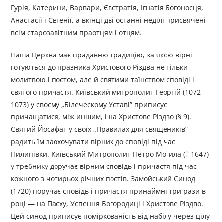
Гурія, Катерини, Варвари, Євстратія, Ігнатія Богоносця,
Анастасії і Євгенії, а вкінці дві останні неділі присвячені
всім старозавітним праотцям і отцям.
Наша Церква має прадавню традицію, за якою вірні
готуються до празника Христового Різдва не тільки
молитвою і постом, але й святими таїнством сповіді і
святого причастя. Київський митрополит Георгій (1072-
1073) у своєму „Білеческому Уставі” приписує
причащатися, між иншим, і на Христове Різдво (§ 9).
Святий Йосафат у своїх „Правилах для священиків”
радить їм заохочувати вірних до сповіді під час
Пилипівки. Київський Митрополит Петро Могила († 1647)
у требнику доручає вірним сповідь і причастя під час
кожного з чотирьох річних постів. Замойський Синод
(1720) поручає сповідь і причастя принаймні три рази в
році — на Пасху, Успення Богородиці і Христове Різдво.
Цей синод приписує поміркованість від набілу через цілу