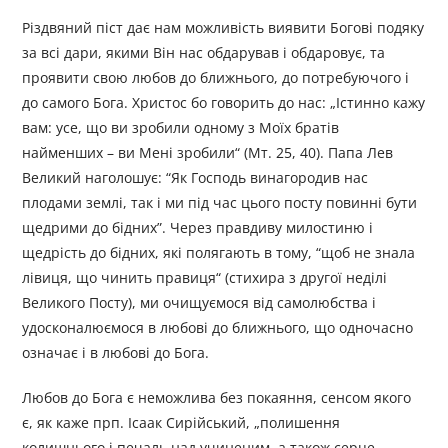
Різдвяний піст дає нам можливість виявити Богові подяку
за всі дари, якими Він нас обдарував і обдаровує, та
проявити свою любов до ближнього, до потребуючого і
до самого Бога. Христос бо говорить до нас: „Істинно кажу
вам: усе, що ви зробили одному з Моїх братів
найменших – ви Мені зробили“ (Мт. 25, 40). Папа Лев
Великий наголошує: “Як Господь винагородив нас
плодами землі, так і ми під час цього посту повинні бути
щедрими до бідних”. Через правдиву милостиню і
щедрість до бідних, які полягають в тому, “щоб не знала
лівиця, що чинить правиця“ (стихира з другої неділі
Великого Посту), ми очищуємося від самолюбства і
удосконалюємося в любові до ближнього, що одночасно
означає і в любові до Бога.
Любов до Бога є неможлива без покаяння, сенсом якого
є, як каже прп. Ісаак Сирійський, „полишення
колишнього і печаль над учиненим, а також серце