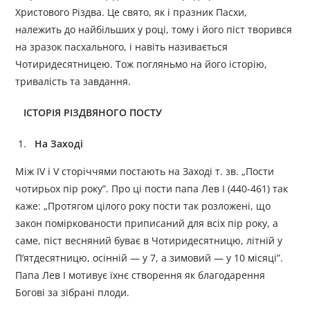
Христового Різдва. Це свято, як і празник Пасхи,
належить до найбільших у році, тому і його піст творився
на зразок пасхального, і навіть називається
Чотиридесятницею. Тож погляньмо на його історію,
тривалість та завдання.
ІСТОРІЯ РІЗДВЯНОГО ПОСТУ
На Заході
Між IV і V сторіччями постають на Заході т. зв. „Пости
чотирьох пір року”. Про ці пости папа Лев І (440-461) так
каже: „Протягом цілого року пости так розложені, що
закон поміркованости приписаний для всіх пір року, а
саме, піст весняний буває в Чотиридесятницю, літній у
П’ятдесятницю, осінній — у 7, а зимовий — у 10 місяці”.
Папа Лев І мотивує їхнє створення як благодарення
Богові за зібрані плоди.