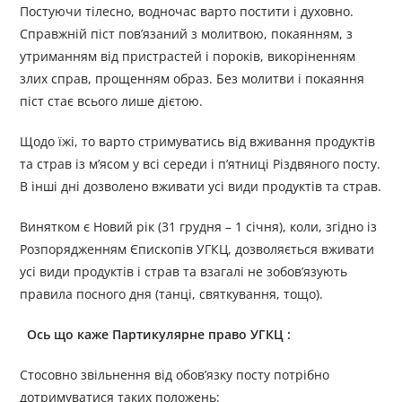
Постуючи тілесно, водночас варто постити і духовно.
Справжній піст пов’язаний з молитвою, покаянням, з
утриманням від пристрастей і пороків, викоріненням
злих справ, прощенням образ. Без молитви і покаяння
піст стає всього лише дієтою.
Щодо їжі, то варто стримуватись від вживання продуктів
та страв із м’ясом у всі середи і п’ятниці Різдвяного посту.
В інші дні дозволено вживати усі види продуктів та страв.
Винятком є Новий рік (31 грудня – 1 січня), коли, згідно із
Розпорядженням Єпископів УГКЦ, дозволяється вживати
усі види продуктів і страв та взагалі не зобов’язують
правила посного дня (танці, святкування, тощо).
Ось що каже Партикулярне право УГКЦ :
Стосовно звільнення від обов’язку посту потрібно
дотримуватися таких положень: