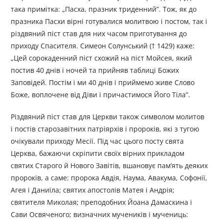
така примітка: „Пасха, празник триденний”. Тож, як до
празника Пасхи вірні готувалися молитвою і постом, так і
різдвяний піст став для них часом приготування до
приходу Спасителя. Симеон Солунський († 1429) каже:
„Цей сорокаденний піст схожий на піст Мойсея, який
постив 40 днів і ночей та прийняв таблиці Божих
Заповідей. Постім і ми 40 днів і приймемо живе Слово
Боже, воплочене від Діви і причастимося Його Тіла”.
Різдвяний піст став для Церкви також символом молитов
і постів старозавітних патріярхів і пророків, які з тугою
очікували приходу Месії. Під час цього посту свята
Церква, бажаючи скріпити своїх вірних прикладом
святих Старого й Нового Завітів, вшановує пам’ять деяких
пророків, а саме: пророка Авдія, Наума, Авакума, Софонії,
Агея і Даниїла; святих апостолів Матея і Андрія;
святителя Миколая; преподобних Йоана Дамаскина і
Сави Освяченого; визначних мучеників і мучениць: