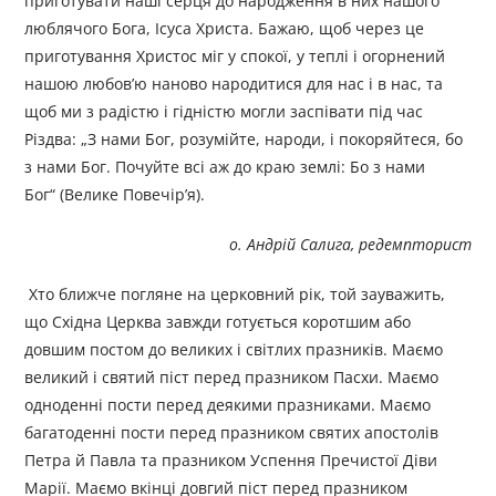
приготувати наші серця до народження в них нашого
люблячого Бога, Ісуса Христа. Бажаю, щоб через це
приготування Христос міг у спокої, у теплі і огорнений
нашою любов’ю наново народитися для нас і в нас, та
щоб ми з радістю і гідністю могли заспівати під час
Різдва: „З нами Бог, розумійте, народи, і покоряйтеся, бо
з нами Бог. Почуйте всі аж до краю землі: Бо з нами
Бог“ (Велике Повечір’я).
о. Андрій Салига, редемпторист
Хто ближче погляне на церковний рік, той зауважить,
що Східна Церква завжди готується коротшим або
довшим постом до великих і світлих празників. Маємо
великий і святий піст перед празником Пасхи. Маємо
одноденні пости перед деякими празниками. Маємо
багатоденні пости перед празником святих апостолів
Петра й Павла та празником Успення Пречистої Діви
Марії. Маємо вкінці довгий піст перед празником