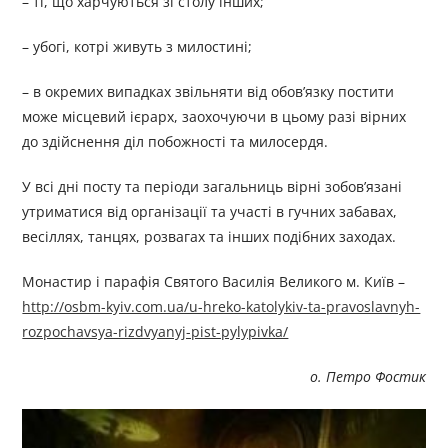
– ті, що харчуються зі столу інших;
– убогі, котрі живуть з милостині;
– в окремих випадках звільняти від обов’язку постити
може місцевий ієрарх, заохочуючи в цьому разі вірних
до здійснення діл побожності та милосердя.
У всі дні посту та періоди загальниць вірні зобов’язані
утриматися від організації та участі в гучних забавах,
весіллях, танцях, розвагах та інших подібних заходах.
Монастир і парафія Святого Василія Великого м. Київ –
http://osbm-kyiv.com.ua/u-hreko-katolykiv-ta-pravoslavnyh-
rozpochavsya-rizdvyanyj-pist-pylypivka/
о. Петро Фостик