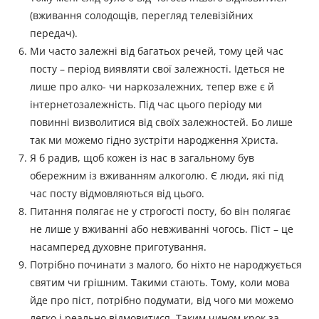
(вживання солодощів, перегляд телевізійних
передач).
Ми часто залежні від багатьох речей, тому цей час
посту – період виявляти свої залежності. Ідеться не
лише про алко- чи наркозалежних, тепер вже є й
інтернетозалежність. Під час цього періоду ми
повинні визволитися від своїх залежностей. Бо лише
так ми можемо гідно зустріти народження Христа.
Я б радив, щоб кожен із нас в загальному був
обережним із вживанням алкоголю. Є люди, які під
час посту відмовляються від цього.
Питання полягає не у строгості посту, бо він полягає
не лише у вживанні або невживанні чогось. Піст – це
насамперед духовне приготування.
Потрібно починати з малого, бо ніхто не народжується
святим чи грішним. Такими стають. Тому, коли мова
йде про піст, потрібно подумати, від чого ми можемо
легко і реально відмовитися. Таким чином крок за