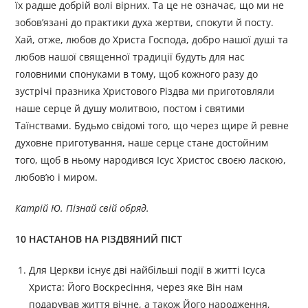
їх радше добрій волі вірних. Та це не означає, що ми не
зобов’язані до практики духа жертви, спокути й посту.
Хай, отже, любов до Христа Господа, добро нашої душі та
любов нашої священної традиції будуть для нас
головними спонуками в тому, щоб кожного разу до
зустрічі празника Христового Різдва ми приготовляли
наше серце й душу молитвою, постом і святими
Таїнствами. Будьмо свідомі того, що через щире й ревне
духовне приготування, наше серце стане достойним
того, щоб в ньому народився Ісус Христос своєю ласкою,
любов’ю і миром.
Катрій Ю. Пізнай свій обряд.
10 НАСТАНОВ НА РІЗДВЯНИЙ ПІСТ
Для Церкви існує дві найбільші події в житті Ісуса
Христа: Його Воскресіння, через яке Він нам
подарував життя вічне, а також Його народження,