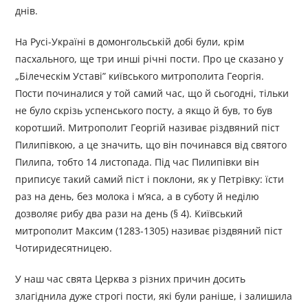
днів.
На Русі-Україні в домонгольській добі були, крім
пасхального, ще три инші річні пости. Про це сказано у
„Білеческім Уставі” київського митрополита Георгія.
Пости починалися у той самий час, що й сьогодні, тільки
не було скрізь успенського посту, а якщо й був, то був
коротший. Митрополит Георгій називає різдвяний піст
Пилипівкою, а це значить, що він починався від святого
Пилипа, тобто 14 листопада. Під час Пилипівки він
приписує такий самий піст і поклони, як у Петрівку: їсти
раз на день, без молока і м’яса, а в суботу й неділю
дозволяє рибу два рази на день (§ 4). Київський
митрополит Максим (1283-1305) називає різдвяний піст
Чотиридесятницею.
У наш час свята Церква з різних причин досить
злагіднила дуже строгі пости, які були раніше, і залишила