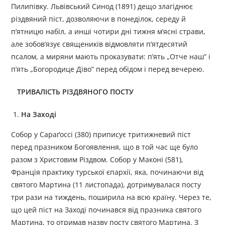
Пилипівку. Львівський Синод (1891) дещо злагіднює
різдвяний піст, дозволяючи в понеділок, середу й
п’ятницю набіл, а инші чотири дні тижня м’ясні страви,
але зобо­в’язує священиків відмовляти п’ятдесятий
псалом, а миряни мають проказувати: п’ять „Отче наш” і
п’ять „Богородице Діво” перед обідом і перед вечерею.
ТРИВАЛІСТЬ РІЗДВЯНОГО ПОСТУ
На Заході
Собор у Сараґоссі (380) приписує тритижневий піст
перед празником Богоявлення, що в той час ще було
разом з Христовим Різдвом. Собор у Маконі (581),
Франція практику турської єпархії, яка, починаючи від
святого Мартина (11 листопада), дотримувалася посту
три рази на тиждень, поширила на всю країну. Через те,
що цей піст на Заході починався від празника святого
Мартина, то отримав назву посту святого Мартина. З