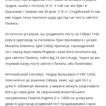
грудня, знали з початку VI ст. У той час він був і в
Єрусалимі і тривав там 40 днів. У IX ст. Студійський Устав
уже подає точні приписи щодо їди під час посту святого
Пилипа.
Остаточно усталили час різдвяного посту на Соборі 1166
року в Царгороді за патріярха Луки Хризоверга і цісаря
Мануїла Комнена. Цей Собор приписує сорокаденний
піст перед Христовим Різдвом і каже його починати від
дня святого Пилипа, тобто від 14 листопада. Через це він
отримав назву посту святого Пилипа, або Пилипівки.
Антіохійський патріярх, Теодор Вальсамон (1185-1204),
пояснюючи це рішення Собору, каже, що цей піст у
цілості зобов’язує монахів, а миряни можуть скорочувати
його до сімох днів. За свідченням візантійського
письменника Георгія Кодина († к. 1450) на цісарськім
дворі в Царгороді різдвяний піст продовжувався сорок