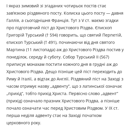
І якраз зимовий зі згаданих чотирьох постів стає
зав’язкою різдвяного посту. Колиска цього посту — давня
Галлія, а сьогоднішня Франція. Тут з V ст. маємо згадки
про підготовчий піст до Христового Різдва. Єпископ
Григорій Турський († 594) говорить, що святий Перпетій,
єпископ Турський († 491), починаючи від дня святого
Мартина (11 листопада) аж до Христового Різдва постив у
понеділок, середу й суботу. Собор Турський II (567)
приписує монахам постити кожного дня в грудні аж до
Христового Різдва. Дещо пізніше цей піст переходить до
Риму й Італії, а відтак до Англії. Різдвяний піст на Заході з
часом отримує назву „адвенту”, що з латинської означає
„прихід”, тобто прихід Христа. Первісно слово „адвент”
(прихід) означало празник Христового Різдва, а пізніше
почало означати час перед Христовим Різдвом. У IX ст.
перша неділя адвенту стає на Заході початком
церковного року.