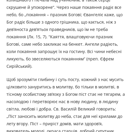
скрушене й упокорене“. Через наше покаяння радіє все
небо, бо „покаяння – празник Богові; Євангеліє каже, що
Бог радіє більше з одного грішника, що кається, ніж з
дев’яноста дев’ятьох праведників, що їм не треба
покаяння (Лк. 15, 7). “Каяття, влаштовуючи празник
Богові, саме небо закликає на бенкет. Ангели радіють,
коли покаяння запрошує їх на гостину. Всі чини небесні
ликують, бо звеселяються покаянням“ (преп. Єфрем
Сирійський).
Щоб зрозуміти глибину і суть посту, кожний з нас мусить
цілковито зануритись в молитву, бо тільки в молитві, в
тісному особистому зв’язку з Богом піст стає не тягарем, а
насолодою і перетворює нас в нову людину, в людину
світла, любові і добра. Св. Василій Великий говорить:
„Піст заносить молитву до неба, стає для неї крилами до
лету вгору. Піст – приріст домів, мати здоров’я,
вихователь молоді, окраса старців, добрий супутник,