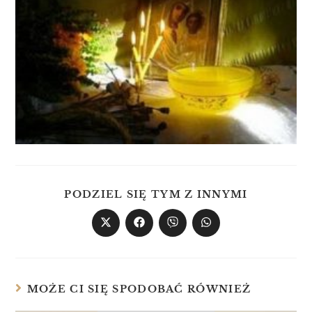
PODZIEL SIĘ TYM Z INNYMI
MOŻE CI SIĘ SPODOBAĆ RÓWNIEŻ