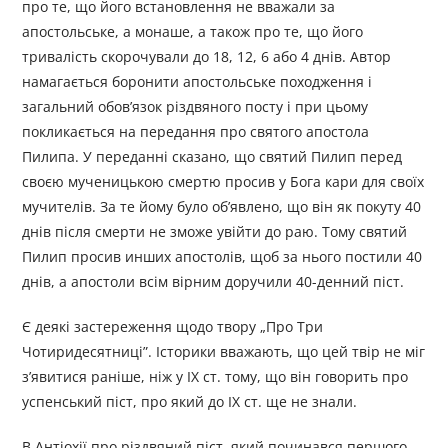
про те, що його встановлення не вважали за
апостольське, а монаше, а також про те, що його
тривалість скорочували до 18, 12, 6 або 4 днів. Автор
намагається боронити апостольське походження і
загальний обов’язок різдвяного посту і при цьому
покликається на передання про святого апостола
Пилипа. У переданні сказано, що святий Пилип перед
своєю мученицькою смертю просив у Бога кари для своїх
мучителів. За те йому було об’явлено, що він як покуту 40
днів після смерти не зможе увійти до раю. Тому святий
Пилип просив инших апостолів, щоб за нього постили 40
днів, а апостоли всім вірним доручили 40-денний піст.
Є деякі застереження щодо твору „Про Три
Чотиридесятниці”. Історики вважають, що цей твір не міг
з’явитися раніше, ніж у IX ст. тому, що він говорить про
успенський піст, про який до IX ст. ще не знали.
В Антіохії про різдвяний піст, який починався першого