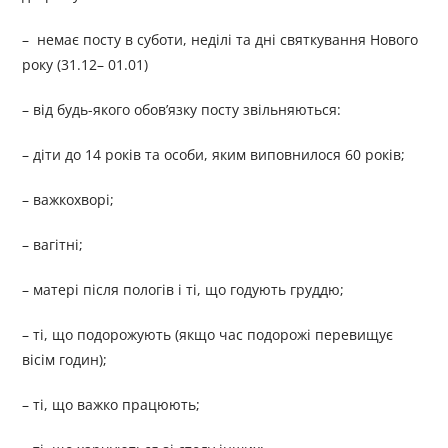
– немає посту в суботи, неділі та дні святкування Нового
року (31.12– 01.01)
– від будь-якого обов’язку посту звільняються:
– діти до 14 років та особи, яким виповнилося 60 років;
– важкохворі;
– вагітні;
– матері після пологів і ті, що годують груддю;
– ті, що подорожують (якщо час подорожі перевищує
вісім годин);
– ті, що важко працюють;