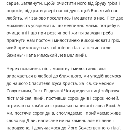
серце. Заглянути, щоби очистити його від бруду гріха і
пороків, відкрити двері нашої душі, щоб Бог, який нас
любить, міг заново поселитись і мешкати в нас. Піст дає
можливість усвідомити, що невпинно маємо потребу в
очищенні і що при розсіяності життя завжди треба
прагнути нам постом і милостинею викорінювати гріх,
який примножується тлінністю тіла та нечистотою
бажань“ (Папа Римський Лев Великий).
Через покаяння, піст, молитву і милостиню, яка
виражається в любові до ближнього, ми уподібнюємося
до нашого Спасителя Ісуса Христа. За св. Симеоном
Солунським, “піст Різдвяної Чотиридесятниці зображує
піст Мойсея, який, постивши сорок днів і сорок ночей,
отримав на кам’яних скрижалях написані слова Божі. А
ми, постячи сорок днів, споглядаємо і приймаємо живе
слово від Діви, написане не на камені, але втілене і
народжене, і долучаємося до Його Божественного тіла”.