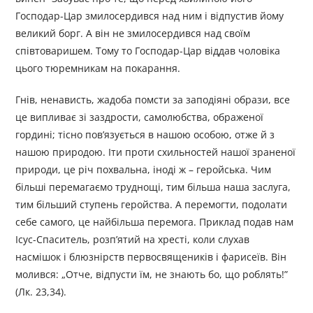
Господар-Цар змилосердився над ним і відпустив йому
великий борг. А він не змилосердився над своїм
співтоваришем. Тому то Господар-Цар віддав чоловіка
цього тюремникам на покарання.
Гнів, ненависть, жадоба помсти за заподіяні образи, все
це випливає зі заздрости, самолюбства, ображеної
гордині; тісно пов’язується в нашою особою, отже й з
нашою природою. Іти проти схильностей нашої зраненої
природи, це річ похвальна, іноді ж – геройська. Чим
більші перемагаємо труднощі, тим більша наша заслуга,
тим більший ступень геройства. А перемогти, подолати
себе самого, це найбільша перемога. Приклад подав нам
Ісус-Спаситель, розп’ятий на хресті, коли слухав
насмішок і блюзнірств первосвящеників і фарисеїв. Він
молився: „Отче, відпусти їм, не знають бо, що роблять!”
(Лк. 23,34).