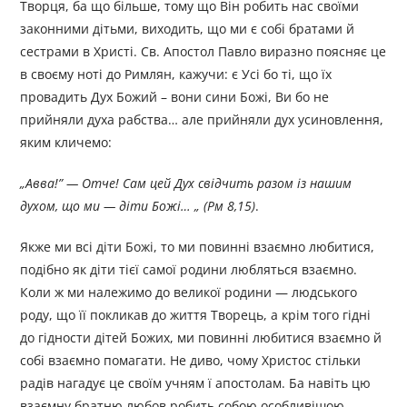
Творця, ба що більше, тому що Він робить нас своїми
законними дітьми, виходить, що ми є собі братами й
сестрами в Христі. Св. Апостол Павло виразно поясняє це
в своєму ноті до Римлян, кажучи: є Усі бо ті, що їх
провадить Дух Божий – вони сини Божі, Ви бо не
прийняли духа рабства… але прийняли дух усиновлення,
яким кличемо:
„
Авва!
”
— Отче! Сам цей Дух свідчить
разом із нашим
духом, що ми — діти Божі…
„
(Рм 8
,
15)
.
Якже ми всі діти Божі, то ми повинні взаємно любитися,
подібно як діти тієї самої родини любляться взаємно.
Коли ж ми належимо до великої родини — людського
роду, що її покликав до життя Творець, а крім того гідні
до гідности дітей Божих, ми повинні любитися взаємно й
собі взаємно помагати. Не диво, чому Христос стільки
радів нагадує це своїм учням ї апостолам. Ба навіть цю
взаємну братню любов робить собою особливішою