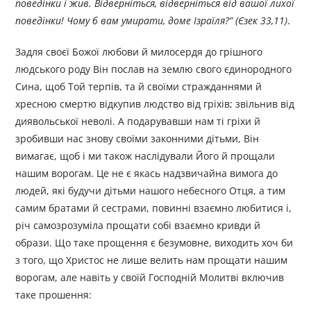
поведінки і жив. Відверніться, відверніться від вашої лихої
поведінки! Чому б вам умирати,
доме Ізраїля?
”
(Єзек 33,11)
.
Задля своєї Божої любови й милосердя до грішного
людського роду Він послав на землю свого єдинородного
Сина, щоб Той терпів, та й своїми стражданнями й
хресною смертю відкупив людство від гріхів; звільнив від
диявольської неволі. А подарувавши нам ті гріхи й
зробивши нас знову своїми законними дітьми, Він
вимагає, щоб і ми також наслідували Його й прощали
нашим ворогам. Це не є якась надзвичайна вимога до
людей, які будучи дітьми нашого небесного Отця, а тим
самим братами й сестрами, повинні взаємно любитися і,
річ самозрозуміла прощати собі взаємно кривди й
образи. Що таке прощення є безумовне, виходить хоч би
з того, що Христос не лише велить нам прощати нашим
ворогам, але навіть у своїй Господній Молитві включив
таке прошення: