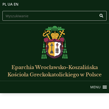
PL
UA
EN
Eparchia Wrocławsko-Koszalińska
Kościoła Greckokatolickiego w Polsce
MENU