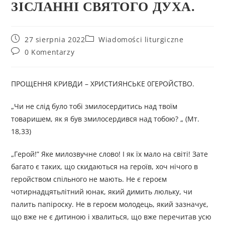
ЗІСЛАННІ СВЯТОГО ДУХА.
27 sierpnia 2022
Wiadomości liturgiczne
0 Komentarzy
ПРОЩЕННЯ КРИВДИ – ХРИСТИЯНСЬКЕ 0ГЕРОЙСТВО.
„Чи не слід було тобі змилосердитись над твоїм
товаришем, як я був змилосердився над тобою? „ (Мт.
18,33)
„Герой!” Яке милозвучне слово! І як їх мало на світі! Зате
багато є таких, що скидаються на героїв, хоч нічого в
геройством спільного не мають. Не є героєм
чотирнадцятьлітний юнак, який димить люльку, чи
палить папіроску. Не в героєм молодець, який зазначує,
що вже не є дитиною і хвалиться, що вже перечитав усю