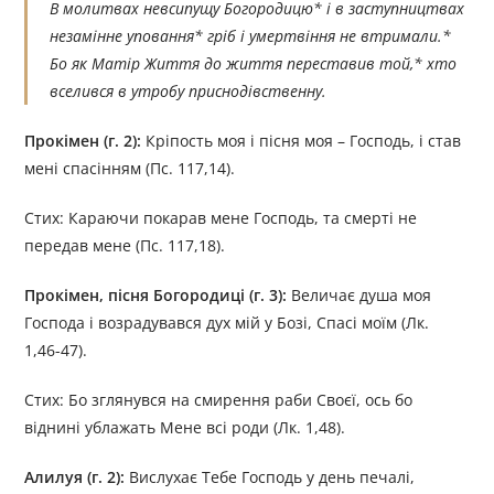
В молитвах невсипущу Богородицю* і в заступництвах
незамінне уповання* гріб і умертвіння не втримали.*
Бо як Матір Життя до життя переставив той,* хто
вселився в утробу приснодівственну.
Прокімен (г. 2):
Кріпость моя і пісня моя – Господь, і став
мені спасінням (Пс. 117,14).
Стих: Караючи покарав мене Господь, та смерті не
передав мене (Пс. 117,18).
Прокімен, пісня Богородиці (г. 3):
Величає душа моя
Господа і возрадувався дух мій у Бозі, Спасі моїм (Лк.
1,46-47).
Стих: Бо зглянувся на смирення раби Своєї, ось бо
віднині ублажать Мене всі роди (Лк. 1,48).
Алилуя (г. 2):
Вислухає Тебе Господь у день печалі,