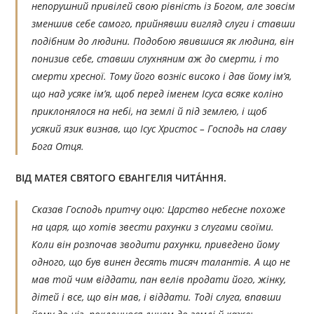
непорушний привілей свою рівність із Богом, але зовсім
зменшив себе самого, прийнявши вигляд слуги і ставши
подібним до людини. Подобою явившися як людина, він
понизив себе, ставши слухняним аж до смерти, і то
смерти хресної. Тому його возніс високо і дав йому ім’я,
що над усяке ім’я, щоб перед іменем Ісуса всяке коліно
приклонялося на небі, на землі й під землею, і щоб
усякий язик визнав, що Ісус Христос – Господь на славу
Бога Отця.
ВІД МАТЕЯ СВЯТОГО ЄВАНГЕЛІЯ ЧИТÁННЯ.
Сказав Господь притчу оцю: Царство небесне похоже
на царя, що хотів звести рахунки з слугами своїми.
Коли він розпочав зводити рахунки, приведено йому
одного, що був винен десять тисяч талантів. А що не
мав той чим віддати, пан велів продати його, жінку,
дітей і все, що він мав, і віддати. Тоді слуга, впавши