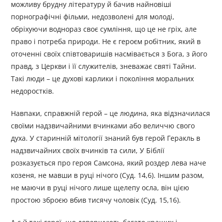
можливу брудну літературу й бачив найновіші
порнографічні фільми, недозволені для молоді,
обріхуючи воднораз своє сумління, що це не гріх, але
право і потреба природи. Не є героєм робітник, який в
оточенні своїх співтоваришів насмівається з Бога, з його
правд, з Церкви і її служителів, зневажає святі Тайни.
Такі люди – це духові карлики і покоління моральних
недоростків.
Навпаки, справжній герой – це людина, яка відзначилася
своїми надзвичайними вчинками або величчю свого
духа. У старинній мітології знаний був герой Геракль в
надзвичайних своїх вчинків та сили, У Біблії
розказується про героя Самсона, який роздер лева наче
козеня, не мавши в руці нічого (Суд. 14,6). Іншим разом,
не маючи в руці нічого лише щелепу осла, він цією
простою зброєю вбив тисячу чоловік (Суд. 15,16).