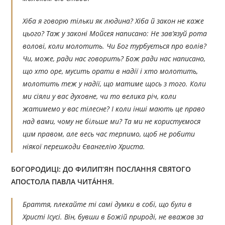
Хіба я говорю тільки як людина? Хіба й закон не каже
цього? Таж у законі Мойсея написано: Не зав’язуй рота
волові, коли молотить. Чи Бог турбується про волів?
Чи, може, ради нас говорить? Бож ради нас написано,
що хто оре, мусить орати в надії і хто молотить,
молотить теж у надії, що матиме щось з того. Коли
ми сіяли у вас духовне, чи то велика річ, коли
жатимемо у вас тілесне? І коли інші мають це право
над вами, чому не більше ми? Та ми не користуємося
цим правом, але весь час терпимо, щоб не робити
ніякої перешкоди Євангелію Христа.
БОГОРОДИЦІ:
ДО ФИЛИП’ЯН ПОСЛАННЯ СВЯТОГО
АПОСТОЛА ПАВЛА ЧИТÁННЯ.
Браття, плекайте ті самі думки в собі, що були в
Христі Ісусі. Він, бувши в Божій природі, не вважав за