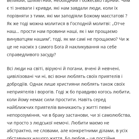
великий, шляхетний, необхідний і божесько гарний. Чим
є ті зневаги і кривди, які нам завдали люди, коли їх
порівняти з тими, які ми заподіяли Божому маєстатові ?
Як же тоді можна молитися в Господній молитві: „Отче
наш… прости нам провини наші, як і ми прощаємо
винуватцям нашим”, тоді, як ми самі не прощаємо? Чи ж
це не насміх з самого Бога й накликування на себе
справедливого засуду?
Всі люди на світі, віруючі й погани, вчені й невчені,
цивілізовані чи ні, всі вони люблять своїх приятелів і
добродіїв. Однак лише християни люблять також своїх
неприятелів і ворогів. Годі ж бо правдиво когось любити,
коли йому немає сили простити. Навіть серед
найближчих приятелів виникають у житті певні
непорозуміння, чи в браку застанови, чи зі самолюбства,
чи просто з людської немочі. Любити маємо не
абстрактно, не словами, але конкретними ділами, в усіх
обставинах нашого життя. Бо любов – це постійне