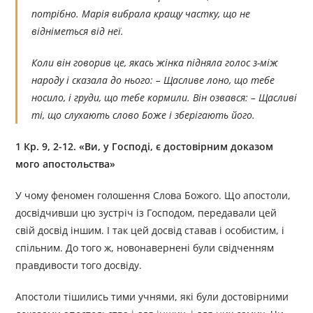
потрібно. Марія вибрала кращу частку, що не
відніметься від неї.
Коли він говорив це, якась жінка підняла голос з-між
народу і сказала до нього: – Щасливе лоно, що тебе
носило, і груди, що тебе кормили. Він озвався: – Щасливі
ті, що слухають слово Боже і зберігають його.
1 Кр. 9, 2-12. «Ви, у Господі, є достовірним доказом
мого апостольства»
У чому феномен голошення Слова Божого. Що апостоли,
досвідчивши цю зустріч із Господом, передавали цей
свій досвід іншим. І так цей досвід ставав і особистим, і
спільним. До того ж, новонавернені були свідченням
правдивости того досвіду.
Апостоли тішились тими учнями, які були достовірними