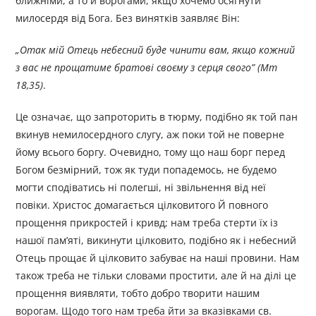
ближніми, а то й ворогами, якщо хочемо осягнути
милосердя від Бога. Без винятків заявляє Він:
„
Отак мій Отець небесний буде чинити вам, якщо кожний
з вас не прощатиме братові своєму з серця свого
”
(Мт
18,35)
.
Це означає, що запроторить в тюрму, подібно як той пан
вкинув немилосердного слугу, аж поки той не поверне
йому всього боргу. Очевидно, тому що наш борг перед
Богом безмірний, тож як туди попадемось, не будемо
могти сподіватись ні полегші, ні звільнення від неї
повіки. Христос домагається цілковитого Й повного
прощення прикростей і кривд; нам треба стерти їх із
нашої пам’яті, викинути цілковито, подібно як і небесний
Отець прощає й цілковито забуває на наші провини. Нам
також треба не тільки словами простити, але й на ділі це
прощення виявляти, тобто добро творити нашим
ворогам. Щодо того нам треба йти за вказівками св.