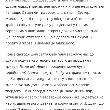
А є й такі герої, що довершують багато кращих і
шляхетніших вчинків, але про них ніхто ані не згадує, ані
не пише. От хоч би тих сорок шість тисяч Сестер
Милосердя, які працюють у шістдесяти п’яти різних
країнах світу, несучи раз-у-раз допомогу хворим і
терплячим у шпиталях. Історія Церкви Христової знає
цілі легіони отих героїв, що віддавалися нечуваній
посвяті й жертві з любови до ближнього.
І саме сьогоднішня свята Євангелія заохочує нас до
одного роду такого геройства, тобто до прощення
кривди. Як же це? Невже прощення може бути
геройством? Авжеж! Іноді треба бути справжнім героєм,
щоби простити кривду чи зневагу. Свята Євангелія
змальовує нам дуже немилий обрав: Ось чоловік
твердого і немилосердного серця, наче дикий звір,
уп’ялив вір у свого співтовариша-боржника; кидається на
нього, шарпає його, давить та кричить люто: „Віддай, що
винен” Забуває про те, що перед хвилиною його