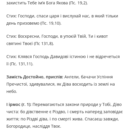
захистить Тебе ім’я Бога Якова (Пс. 19,2).
Стих: Господи, спаси царя і вислухай нас, в який тільки
день призовемо (Пс. 19,10).
Стих: Воскресни, Господи, в упокій Твій, Ти і кивот
святині Твоєї (Пс 131,8).
Стих: Клявся Господь Давидові істиною і не відречеться
її (Пс. 131,11).
Замість Достойно, приспів:
Ангели, бачачи Успіння
Пречистої, здивувалися, як Діва восходить із землі на
небо.
І ірмос (г. 1):
Перемагаються закони природи у Тобі, Діво
чиста: бо дівственне є Різдво, і смерть наперед заповідає
життя; по Різдві діва, і по смерті жива. Спасаєш завжди,
Богородице, насліддя Твоє.