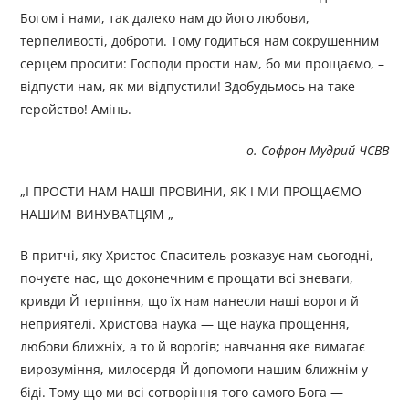
Богом і нами, так далеко нам до його любови,
терпеливості, доброти. Тому годиться нам сокрушенним
серцем просити: Господи прости нам, бо ми прощаємо, –
відпусти нам, як ми відпустили! Здобудьмось на таке
геройство! Амінь.
о. Софрон Мудрий ЧСВВ
„І ПРОСТИ НАМ НАШІ ПРОВИНИ, ЯК І МИ ПРОЩАЄМО
НАШИМ ВИНУВАТЦЯМ „
В притчі, яку Христос Спаситель розказує нам сьогодні,
почуєте нас, що доконечним є прощати всі зневаги,
кривди Й терпіння, що їх нам нанесли наші вороги й
неприятелі. Христова наука — ще наука прощення,
любови ближніх, а то й ворогів; навчання яке вимагає
вирозуміння, милосердя Й допомоги нашим ближнім у
біді. Тому що ми всі сотворіння того самого Бога —