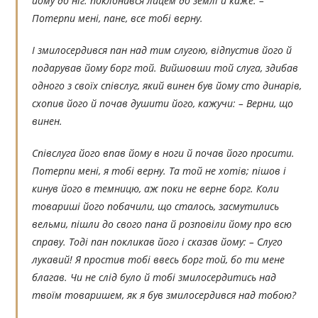
йому до ніг. поклонився лицем до землі й каже: –
Потерпи мені, пане, все тобі верну.
І змилосердився пан над тим слугою, відпустив його й
подарував йому борг той. Вийшовши той слуга, здибав
одного з своїх співслуг, який винен був йому сто динарів,
схопив його й почав душити його, кажучи: – Верни, що
винен.
Співслуга його впав йому в ноги й почав його просити.
Потерпи мені, я тобі верну. Та той не хотів; пішов і
кинув його в темницю, аж поки не верне борг. Коли
товариші його побачили, що сталось, засмутились
вельми, пішли до свого пана й розповіли йому про всю
справу. Тоді пан покликав його і сказав йому: – Слуго
лукавий! Я простив тобі ввесь борг той, бо ти мене
благав. Чи не слід було й тобі змилосердитись над
твоїм товаришем, як я був змилосердився над тобою?