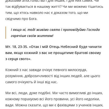
доказами апостольства і для інших, і для них самих. Чи
так відбувається в нашому житті? Чи ми можемо тішитись
тим, що хтось навколо нас є доказом того, що ми
свідчимо про Бога.
І якщо ні, тоді живімо свято і проповідуймо Господа
гарячіше своїм життям!
Мт. 18, 23-35. «Отак і мій Отець Небесний буде чинити
вам, якщо кожний з вас не прощатиме братові своєму
з серця свого».
Кожний з нас завжди очікує певного милосердя,
розуміння, доброзичливості від інших людей, але цього
самого очікують й інші від нас.
Ми всі, люди, дуже подібні. Ми часто вимогливі до інших,
кожному порахуємо всі його провини, усі його недоліки,
вади. Можна сказати, що ми є фахівцями з учинків інших,