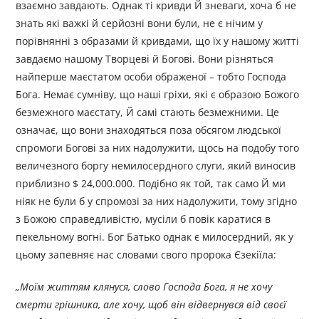
взаємно завдають. Однак ті кривди Й зневаги, хоча б не
знать які важкі й серйозні вони були, не є нічим у
порівнянні з образами й кривдами, що їх у нашому житті
завдаємо нашому Творцеві й Богові. Вони різняться
найперше маєстатом особи ображеної – тобто Господа
Бога. Немає сумніву, що наші гріхи, які є образою Божого
безмежного маєстату, Й самі стають безмежними. Це
означає, що вони знаходяться поза обсягом людської
спромоги Богові за них надолужити, щось на подобу того
величезного боргу немилосердного слуги, який виносив
приблизно $ 24,000.000. Подібно як той, так само Й ми
ніяк не були б у спромозі за них надолужити, тому згідно
з Божою справедливістю, мусіли б повік каратися в
пекельному вогні. Бог Батько однак є милосердний, як у
цьому запевняє нас словами свого пророка Єзекіїла:
„
Моїм життям клянуся, слово Господа Бога, я не хочу
смерти грішника, але хочу, щоб він відвернувся від своєї