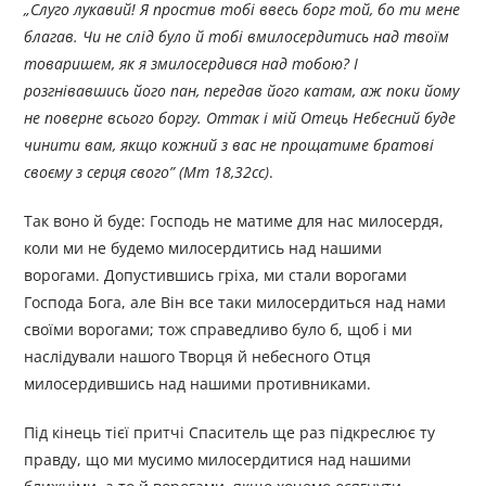
„
Слуго лукавий! Я простив тобі ввесь борг той, бо ти мене
благав. Чи не слід було й тобі вмилосердитись над твоїм
товаришем, як я змилосердився над тобою? І
розгнівавшись його пан, передав його катам, аж поки йому
не поверне всього боргу. Оттак і мій Отець Небесний буде
чинити вам, якщо кожний з вас не прощатиме братові
своєму з серця свого
”
(Мт 18,32
c
с)
.
Так воно й буде: Господь не матиме для нас милосердя,
коли ми не будемо милосердитись над нашими
ворогами. Допустившись гріха, ми стали ворогами
Господа Бога, але Він все таки милосердиться над нами
своїми ворогами; тож справедливо було б, щоб і ми
наслідували нашого Творця й небесного Отця
милосердившись над нашими противниками.
Під кінець тієї притчі Спаситель ще раз підкреслює ту
правду, що ми мусимо милосердитися над нашими