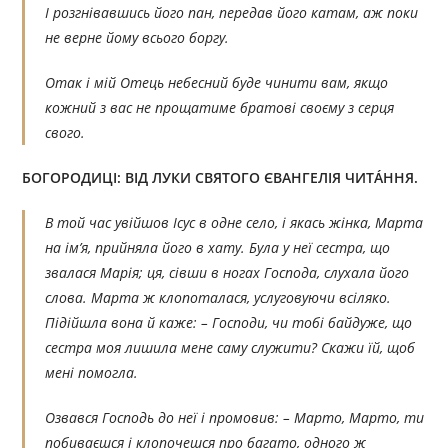
І розгнівавшись його пан, передав його катам, аж поки
не верне йому всього боргу.
Отак і мій Отець небесний буде чинити вам, якщо
кожний з вас не прощатиме братові своєму з серця
свого.
БОГОРОДИЦІ:
ВІД ЛУКИ СВЯТОГО ЄВАНГЕЛІЯ ЧИТÁННЯ.
В той час увійшов Ісус в одне село, і якась жінка, Марта
на ім’я, прийняла його в хату. Була у неї сестра, що
звалася Марія; ця, сівши в ногах Господа, слухала його
слова. Марта ж клопоталася, услуговуючи всіляко.
Підійшла вона й каже: – Господи, чи тобі байдуже, що
сестра моя лишила мене саму служити? Скажи їй, щоб
мені помогла.
Озвався Господь до неї і промовив: – Марто, Марто, ти
побиваєшся і клопочешся про багато, одного ж