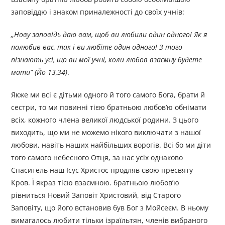
заповіддю і знаком приналежності до своїх учнів:
„
Нову заповідь даю вам, щоб ви любили один одного! Як я
полюбив вас, так і ви
любіте один одного! З того
пізнають усі, що ви мої учні, коли любов
взаємну будете
мати
”
(Йо 13,34)
.
Якже ми всі є дітьми одного й того самого Бога, брати й
сестри, то ми повинні тією братньою любов’ю обнімати
всіх, кожного члена великої людської родини. З цього
виходить, що ми не можемо нікого виключати з нашої
любови, навіть наших найбільших ворогів. Всі бо ми діти
того самого небесного Отця, за нас усіх однаково
Спаситель наш Ісус Христос продляв свою пресвяту
Кров. Ї якраз тією взаємною. братньою любов’ю
рівниться Новий Заповіт Христовий, від Старого
Заповіту, що його встановив був Бог з Мойсеєм. В ньому
вимагалось любити тільки ізраїльтян, членів вибраного