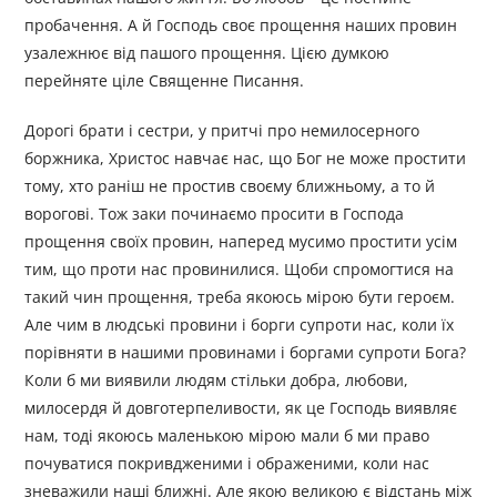
пробачення. А й Господь своє прощення наших провин
узалежнює від пашого прощення. Цією думкою
перейняте ціле Священне Писання.
Дорогі брати і сестри, у притчі про немилосерного
боржника, Христос навчає нас, що Бог не може простити
тому, хто раніш не простив своєму ближньому, а то й
ворогові. Тож заки починаємо просити в Господа
прощення своїх провин, наперед мусимо простити усім
тим, що проти нас провинилися. Щоби спромогтися на
такий чин прощення, треба якоюсь мірою бути героєм.
Але чим в людські провини і борги супроти нас, коли їх
порівняти в нашими провинами і боргами супроти Бога?
Коли б ми виявили людям стільки добра, любови,
милосердя й довготерпеливости, як це Господь виявляє
нам, тоді якоюсь маленькою мірою мали б ми право
почуватися покривдженими і ображеними, коли нас
зневажили наші ближні. Але якою великою є відстань між