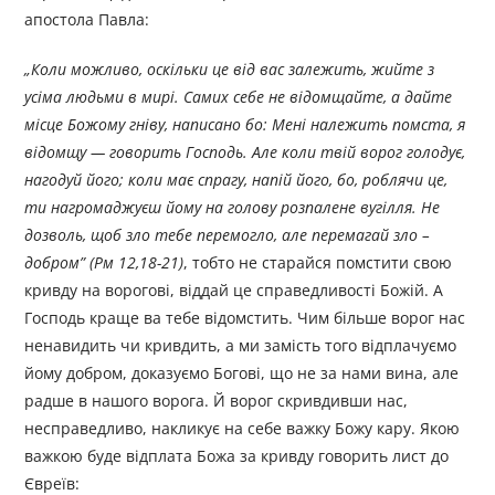
апостола Павла:
„
Коли можливо, оскільки це від вас залежить, жийте з
усіма людьми в мирі. Самих себе не відомщайте, а дайте
місце Божому гніву, написано бо: Мені належить помста, я
відомщу — говорить Господь. Але коли твій ворог голодує,
нагодуй його; коли має спрагу, напій його, бо, роблячи це,
ти нагромаджуєш йому на голову розпалене вугілля. Не
дозволь, щоб зло тебе перемогло, але перемагай зло –
добром
”
(Рм 12,18-
2
1)
, тобто не старайся помстити свою
кривду на ворогові, віддай це справедливості Божій. А
Господь краще ва тебе відомстить. Чим більше ворог нас
ненавидить чи кривдить, а ми замість того відплачуємо
йому добром, доказуємо Богові, що не за нами вина, але
радше в нашого ворога. Й ворог скривдивши нас,
несправедливо, накликує на себе важку Божу кару. Якою
важкою буде відплата Божа за кривду говорить лист до
Євреїв: