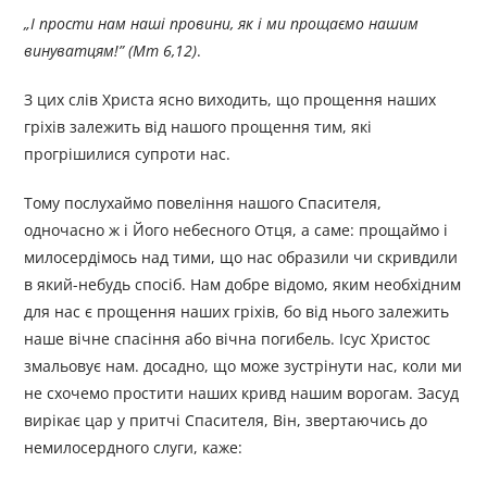
„
І прости нам наші провини, як і ми прощаємо нашим
винуватцям!
”
(Мт 6,12)
.
З цих слів Христа ясно виходить, що прощення наших
гріхів залежить від нашого прощення тим, які
прогрішилися супроти нас.
Тому послухаймо повеління нашого Спасителя,
одночасно ж і Його небесного Отця, а саме: прощаймо і
милосердімось над тими, що нас образили чи скривдили
в який-небудь спосіб. Нам добре відомо, яким необхідним
для нас є прощення наших гріхів, бо від нього залежить
наше вічне спасіння або вічна погибель. Ісус Христос
змальовує нам. досадно, що може зустрінути нас, коли ми
не схочемо простити наших кривд нашим ворогам. Засуд
вирікає цар у притчі Спасителя, Він, звертаючись до
немилосердного слуги, каже: