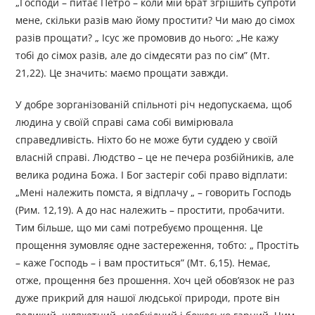
„Господи – питає Петро – коли мій брат згрішить супроти
мене, скільки разів маю йому простити? Чи маю до сімох
разів прощати? „ Ісус же промовив до нього: „Не кажу
тобі до сімох разів, але до сімдесяти раз по сім” (Мт.
21,22). Це значить: маємо прощати завжди.
У добре зорганізованій спільноті річ недопускаєма, щоб
людина у своїй справі сама собі вимірювала
справедливість. Ніхто бо не може бути суддею у своїй
власній справі. Людство – це не печера розбійників, але
велика родина Божа. І Бог застеріг собі право відплати:
„Мені належить помста, я відплачу „ – говорить Господь
(Рим. 12,19). А до нас належить – простити, пробачити.
Тим більше, що ми самі потребуємо прощення. Це
прощення зумовляє одне застереження, тобто: „ Простіть
– каже Господь – і вам проститься” (Мт. 6,15). Немає,
отже, прощення без прошення. Хоч цей обов’язок не раз
дуже прикрий для нашої людської природи, проте він