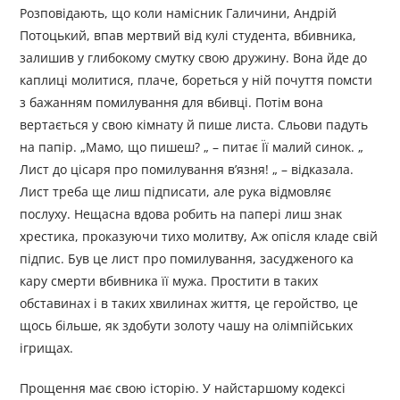
Розповідають, що коли намісник Галичини, Андрій
Потоцький, впав мертвий від кулі студента, вбивника,
залишив у глибокому смутку свою дружину. Вона йде до
каплиці молитися, плаче, бореться у ній почуття помсти
з бажанням помилування для вбивці. Потім вона
вертається у свою кімнату й пише листа. Сльови падуть
на папір. „Мамо, що пишеш? „ – питає Її малий синок. „
Лист до цісаря про помилування в’язня! „ – відказала.
Лист треба ще лиш підписати, але рука відмовляє
послуху. Нещасна вдова робить на папері лиш знак
хрестика, проказуючи тихо молитву, Аж опісля кладе свій
підпис. Був це лист про помилування, засудженого ка
кару смерти вбивника її мужа. Простити в таких
обставинах і в таких хвилинах життя, це геройство, це
щось більше, як здобути золоту чашу на олімпійських
ігрищах.
Прощення має свою історію. У найстаршому кодексі