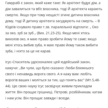
Гамурабі є закон, який каже таке: Як архітект будує дім, а
дім завалиться та вб’є власника, тоді Й архітекта карають
смертю. Якщо при тому нещасті згине дитина власника
дому, тоді Й дитину архітекта засуджують на смерть. – В
Юдеїв існувало право т.зв. паралельної відплати: „ Око
за око, зуб за зуб „ (Вих. 21,23-25). Якщо мені хтось
виколов око, я маю право зробити йому те саме; якщо
мені хтось вибив зуба, я маю право йому також вибити
зуба, і ніхто за це не карав.
Ісус-Спаситель удосконалює цей юдейський закон,
кажучи: „Ви чули, що було сказано: Люби ближнього
свого і ненавидь ворога свого. А я кажу вам: любіть
ворогів ваших і моліться за тих, що гонять вас” (Мт.5,48-
44). Цю свою науку Ісус засвідчує живим прикладом
життя: Він прощає грішниці, Петрові, розбійникам, катам
і нам усім. Він прощає завжди і всюди.