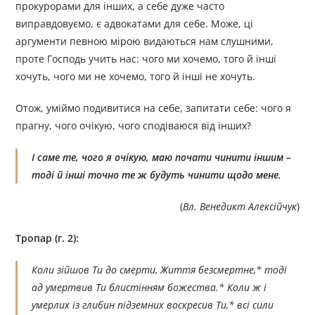
прокурорами для інших, а себе дуже часто
виправдовуємо, є адвокатами для себе. Може, ці
аргументи певною мірою видаються нам слушними,
проте Господь учить нас: чого ми хочемо, того й інші
хочуть, чого ми не хочемо, того й інші не хочуть.
Отож, уміймо подивитися на себе, запитати себе: чого я
прагну, чого очікую, чого сподіваюся від інших?
І саме те, чого я очікую, маю почати чинити іншим –
тоді й інші точно те ж будуть чинити щодо мене.
(
Вл. Венедикт Алексійчук
)
Тропар (г. 2):
Коли зійшов Ти до смерти, Життя безсмертне,* тоді
ад умертвив Ти блистінням божества.* Коли ж і
умерлих із глибин підземних воскресив Ти,* всі сили