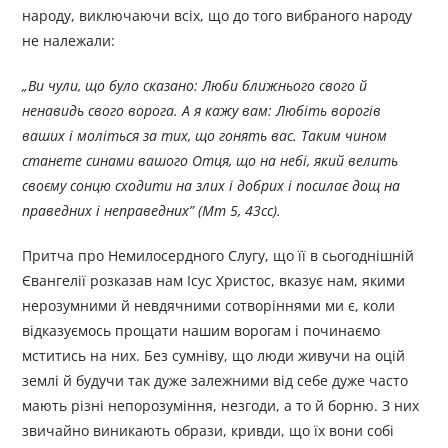
народу, виключаючи всіх, що до того вибраного народу
не належали:
„
Ви чули, що було сказано: Люби ближнього свого й
ненавидь свого ворога. А я кажу вам: Любіть
ворогів
ваших і моліться за тих, що гонять вас. Таким чином
станете
синами вашого Отця, що на небі, який велить
своєму сонцю сходити
на злих і добрих і посилає дощ на
праведних і неправедних
”
(Мт 5
, 4
3
c
с).
Притча про Немилосердного Слугу, що її в сьогоднішній
Євангелії розказав нам Ісус Христос, вказує нам, якими
нерозумними й невдячними сотворіннями ми є, коли
відказуємось прощати нашим ворогам і починаємо
мститись на них. Без сумніву, що люди живучи на оцій
землі й будучи так дуже залежними від себе дуже часто
мають різні непорозуміння, незгоди, а то й борню. З них
звичайно виникають образи, кривди, що їх вони собі