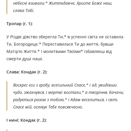
небесні взивали:* Життєдавче, Христе Боже наш,
слава Тобі.
Тропар (г. 1):
У Різдві дівство зберегла Ти,* в успенні світа не оставила
Ти, Богородице.* Переставилася Ти до життя, бувши
Матір’ю Життя.* I молитвами Твоїми* ізбавляєш від
смерти душі наші.
Слава: Кондак (г. 2):
Воскрес єси з гробу, всесильний Спасе,* і ад, увидівши
чудо, зжахнувся, і мертві востали,* а творіння, бачачи,
радується разом з тобою,* і Адам веселиться, і світ,
Спасе мій, оспівує Тебе повсякчасно.
І нині: Кондак (г. 2):