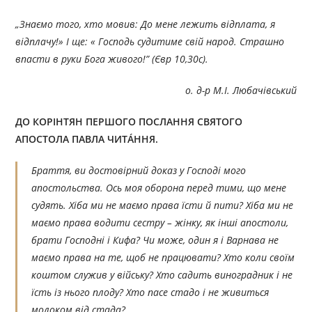
„
Знаємо того, хто мовив: До мене лежить відплата, я
відплачу!» І ще: « Господь судитиме свій народ. Страшно
впасти в руки Бога живого!
”
(Євр 10,30с)
.
о. д-р М.І. Любачівський
ДО КОРІНТЯН ПЕРШОГО ПОСЛАННЯ СВЯТОГО
АПОСТОЛА ПАВЛА ЧИТÁННЯ.
Браття, ви достовірний доказ у Господі мого
апостольства. Ось моя оборона перед тими, що мене
судять. Хіба ми не маємо права їсти й пити? Хіба ми не
маємо права водити сестру – жінку, як інші апостоли,
брати Господні і Кифа? Чи може, один я і Варнава не
маємо права на те, щоб не працювати? Хто коли своїм
коштом служив у війську? Хто садить виноградник і не
їсть із нього плоду? Хто пасе стадо і не живиться
молоком від стада?