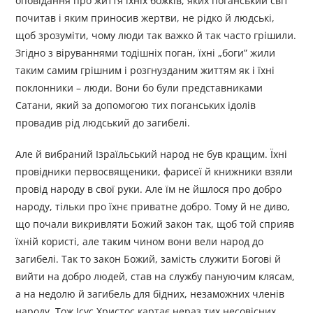
оповідання про життя їхніх божків, яких поганський світ
почитав і яким приносив жертви, не рідко й людські,
щоб зрозуміти, чому люди так важко й так часто грішили.
Згідно з віруваннями тодішніх поган, їхні „боги” жили
таким самим грішним і розгнузданим життям як і їхні
поклонники – люди. Вони бо були представниками
Сатани, який за допомогою тих поганських ідолів
провадив рід людський до загибелі.
Але й вибраний Ізраїльський народ не був кращим. Їхні
провідники первосвященики, фарисеї й книжники взяли
провід народу в свої руки. Але їм не йшлося про добро
народу, тільки про їхнє приватне добро. Тому й не диво,
що почали викривляти Божий закон так, щоб той сприяв
їхній користі, але таким чином вони вели народ до
загибелі. Так то закон Божий, замість служити Богові й
вийти на добро людей, став на службу пануючим клясам,
а на недолю й загибель для бідних, незаможних членів
народу. Тож Ісус Христос картає нераз тих несовісних