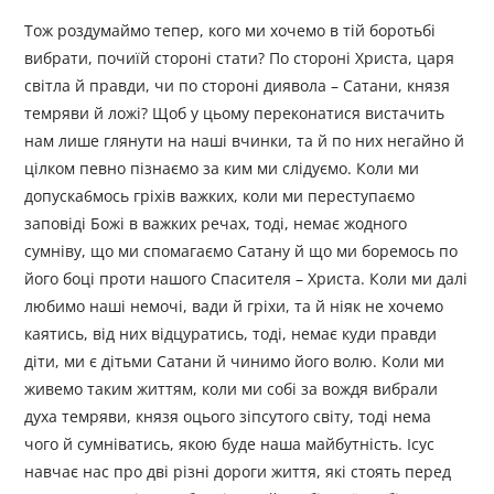
Тож роздумаймо тепер, кого ми хочемо в тій боротьбі
вибрати, почиїй стороні стати? По стороні Христа, царя
світла й правди, чи по стороні диявола – Сатани, князя
темряви й ложі? Щоб у цьому переконатися вистачить
нам лише глянути на наші вчинки, та й по них негайно й
цілком певно пізнаємо за ким ми слідуємо. Коли ми
допуска6мось гріхів важких, коли ми переступаємо
заповіді Божі в важких речах, тоді, немає жодного
сумніву, що ми спомагаємо Сатану й що ми боремось по
його боці проти нашого Спасителя – Христа. Коли ми далі
любимо наші немочі, вади й гріхи, та й ніяк не хочемо
каятись, від них відцуратись, тоді, немає куди правди
діти, ми є дітьми Сатани й чинимо його волю. Коли ми
живемо таким життям, коли ми собі за вождя вибрали
духа темряви, князя оцього зіпсутого світу, тоді нема
чого й сумніватись, якою буде наша майбутність. Ісус
навчає нас про дві різні дороги життя, які стоять перед