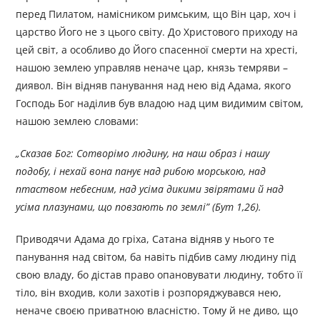
перед Пилатом, намісником римським, що Він цар, хоч і
царство Його не з цього світу. До Христового приходу на
цей світ, а особливо до Його спасенної смерти на хресті,
нашою землею управляв неначе цар, князь темряви –
диявол. Він відняв панування над нею від Адама, якого
Господь Бог наділив був владою над цим видимим світом,
нашою землею словами:
„Сказав Бог: Сотворімо людину, на наш образ і нашу
подобу, і нехай вона панує над рибою морською, над
птаством небесним, над усіма дикими звірятами й над
усіма плазунами, що повзають по землі” (Бут 1,26).
Приводячи Адама до гріха, Сатана відняв у нього те
панування над світом, ба навіть підбив саму людину під
свою владу, бо дістав право опановувати людину, тобто її
тіло, він входив, коли захотів і розпоряджувався нею,
неначе своєю приватною власністю. Тому й не диво, що