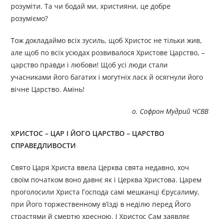
розуміти. Та чи бодай ми, християни, це добре
розуміємо?
Тож докладаймо всіх зусиль, щоб Христос не тільки жив,
але щоб по всіх усюдах розвивалося Христове Царство, –
царство правди і любови! Щоб усі люди стали
учасниками його багатих і могутніх ласк й осягнули його
вічне Царство. Амінь!
о. Софрон Мудрий ЧСВВ
ХРИСТОС – ЦАР І ЙОГО ЦАРСТВО – ЦАРСТВО
СПРАВЕДЛИВОСТИ
Свято Царя Христа ввела Церква свята недавно, хоч
своїм початком воно давнє як і Церква Христова. Царем
проголосили Христа Господа самі мешканці Єрусалиму,
при Його торжественному в’їзді в неділю перед Його
страстями й смертю хресною. І Христос Сам заявляє