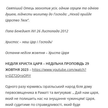
Святіший Отець заохотив усіх, одним серцем та однією
душею, піднести молитву до Господа: „Нехай прийде
Царство Твоє”.
Папа Бенедикт ХVІ 26 Листопада 2012
Христос – наш Цар і Господь!
Остання неділя жовтня – Христа Царя
НЕДІЛЯ ХРИСТА ЦАРЯ
–
НЕДІЛЬНА ПРОПОВІДЬ 29
ЖОВТНЯ 2023
–
https://www.youtube.com/watch?
v=DZ72QrqOPiY
Одного разу юрмивсь ізраїльський народ біля дому
первосвященика в Раматі та вигукував: „ Дай нам царя,
який не полишить нас на знущання чужинцям! Царя,
який судитиме по справедливості, який буде