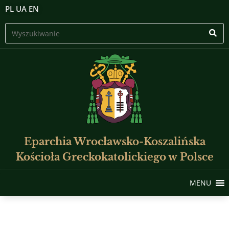
PL
UA
EN
Eparchia Wrocławsko-Koszalińska
Kościoła Greckokatolickiego w Polsce
MENU