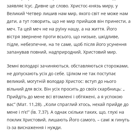
заявляє Ісус. Дивне це слово. Христос-князь миру, у
Великий Четвер лишив нам мир, якого світ не може нам
дати, а тут говорить, що не мир прийшов він принести, а
меч. Та цей меч не на руїну нашу, а на життя. Його
вістря звернене проти всього, що низьке, шкідливе,
підле, небезпечне, на те саме, щоб після його усунення
запанував повний, надприродний, Христовий мир.
Земні володарі зачиняються, обставляються сторожами,
не допускають усіх до себе. Цілком не так поступає
великий, могутній володар Христос: вступ до нього
вільний для всіх. Він усіх просить до своїх скарбниць: „
Прийдіть до мене всі втомлені і обтяжені, а я успокою
вас” (Мат. 11,28). „Коли спраглий хтось, нехай прийде до
мене і п’є!” (Їв. 7,37). А однак скільки таких, що, глухі на
поклик Христовий, лишають Його самого, – самі ж гинуть
із-за виснаження і нужди.