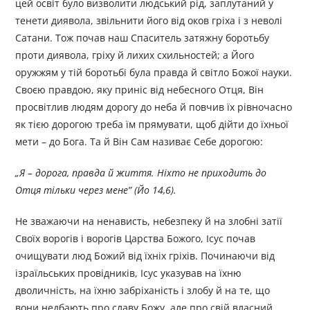
цей освіт було визволити людський рід, заплутаний у
тенети диявола, звільнити його від оков гріха і з неволі
Сатани. Тож почав наш Спаситель затяжну боротьбу
проти диявола, гріху й лихих схильностей; а Його
оружжям у тій боротьбі була правда й світло Божої науки.
Своєю правдою, яку приніс від небесного Отця, Він
просвітлив людям дорогу до неба й повчив їх рівночасно
як тією дорогою треба їм прямувати, щоб дійти до їхньої
мети – до Бога. Та й Він Сам називає Себе дорогою:
„Я – дорога, правда й життя. Ніхто не приходить до
Отця тільки через мене” (Йо 14,6).
Не зважаючи на ненависть, небезпеку й на злобні затії
Своїх ворогів і ворогів Царства Божого, Ісус почав
очищувати люд Божий від їхніх гріхів. Починаючи від
ізраїльських провідників, Ісус указував на їхню
дволичність, на їхню забріханість і злобу й на те, що
вони недбають про славу Божу, але про свій власний