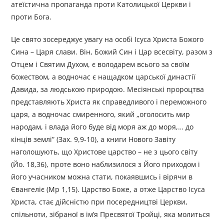
атеїстична пропаганда проти Католицької Церкви і
проти Бога.
Це свято зосереджує увагу на особі Ісуса Христа Божого
Сина – Царя слави. Він, Божий Син і Цар всесвіту, разом з
Отцем і Святим Духом, є володарем всього за своїм
божеством, а водночас є нащадком царської династії
Давида, за людською природою. Месіянські пророцтва
представляють Христа як справедливого і переможного
царя, а водночас смиренного, який „оголосить мир
народам, і влада його буде від моря аж до моря,… до
кінців землі” (Зах. 9,9-10), а книги Нового Завіту
наголошують, що Христове царство – не з цього світу
(Йо. 18,36), проте воно наблизилося з Його приходом і
його учасником можна стати, покаявшись і вірячи в
Євангеліє (Мр 1,15). Царство Боже, а отже Царство Ісуса
Христа, стає дійсністю при посередництві Церкви,
спільноти, зібраної в ім’я Пресвятої Тройці, яка молиться