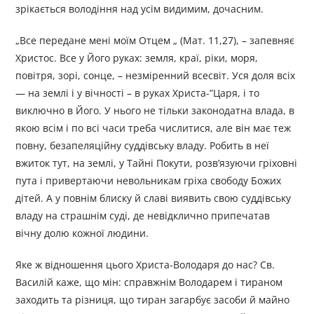
зрікається володіння над усім видимим, дочасним.
„Все передане мені моїм Отцем „ (Мат. 11,27), – запевняє
Христос. Все у Його руках: земля, краї, ріки, моря,
повітря, зорі, сонце, – незміренний всесвіт. Уся доля всіх
— на землі і у вічності – в руках Христа-”Царя, і то
виключно в Його. У нього не тільки законодатна влада, в
якою всім і по всі часи треба числитися, але він має теж
повну, безапеляційну суддівську владу. Робить в неї
вжиток тут, на землі, у Тайні Покути, розв’язуючи гріховні
пута і привертаючи невольникам гріха свободу Божих
дітей. А у повнім блиску й славі виявить свою суддівську
владу на страшнім суді, де невідклично припечатав
вічну долю кожної людини.
Яке ж відношення цього Христа-Володаря до нас? Св.
Василій каже, що мін: справжнім Володарем і тираном
заходить та різниця, що тиран загарбує засоби й майно