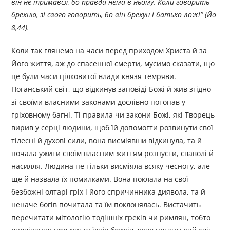
він не тримався, бо правди нема в ньому. Коли говорить
брехню, зі свого говорить, бо він брехун і батько ложі” (Йо
8,44).
Коли так глянемо на часи перед приходом Христа й за
Його життя, аж до спасенної смерти, мусимо сказати, що
це були часи цілковитої влади князя темряви.
Поганський світ, що відкинув заповіді Божі й жив згідно
зі своїми власними законами дослівно потопав у
гріховному багні. Ті правила чи закони Божі, які Творець
вирив у серці людини, щоб їй допомогти розвинути свої
тілесні й духові сили, вона висміявши відкинула, та й
почала ужити своїм власним життям розпусти, сваволі й
насилля. Людина пе тільки висміяла всяку чесноту, але
ще й назвала їх помилками. Вона поклала на свої
безбожні олтарі гріх і його спричинника диявола, та й
неначе богів почитала та їм поклонялась. Вистачить
перечитати мітологію тодішніх греків чи римлян, тобто