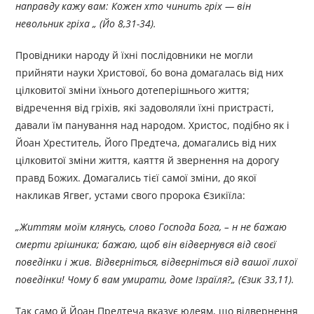
направду кажу вам: Кожен хто чинить гріх — він
невольник гріха „ (Йо 8,31-34).
Провідники народу й їхні послідовники не могли
прийняти науки Христової, бо вона домагалась від них
цілковитої зміни їхнього дотеперішнього життя;
відречення від гріхів, які задоволяли їхні пристрасті,
давали їм панування над народом. Христос, подібно як і
Йоан Хреститель, Його Предтеча, домагались від них
цілковитої зміни життя, каяття й звернення на дорогу
правд Божих. Домагались тієї самої зміни, до якої
накликав Ягвег, устами свого пророка Єзикіїла:
„Життям моїм клянусь, слово Господа Бога, – н не бажаю
смерти грішника; бажаю, щоб він відвернувся від своєї
поведінки і жив. Відверніться, відверніться від вашої лихої
поведінки! Чому б вам умирати, доме Ізраїля?„ (Єзик 33,11).
Так само й Йоан Предтеча вказує юдеям, що відвернення