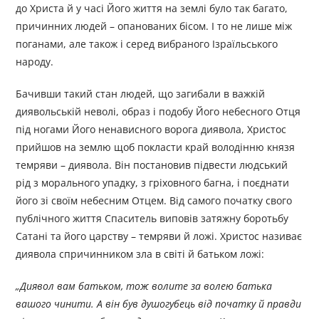
до Христа й у часі Його життя на землі було так багато,
причинних людей – опанованих бісом. І то не лише між
поганами, але також і серед вибраного Ізраїльського
народу.
Бачивши такий стан людей, що загибали в важкій
диявольській неволі, образ і подобу Його небесного Отця
під ногами Його ненависного ворога диявола, Христос
прийшов на землю щоб покласти край володінню князя
темряви – диявола. Він постановив підвести людський
рід з морального упадку, з гріховного багна, і поєднати
його зі своїм небесним Отцем. Від самого початку свого
публічного життя Спаситель виповів затяжну боротьбу
Сатані та його царству – темряви й ложі. Христос називає
диявола спричинником зла в світі й батьком ложі:
„Диявол вам батьком, тож волите за волею батька
вашого чинити. А він був душогубець від початку й правди