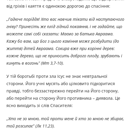
від гріхів і каяття є одинокою дорогою до спасіння:
„Гадюче поріддя! Хто вас навчив тікати від наступаючого
гніву? Принесіть же плід гідний покаяння, і не гадайте, що
можете самі собі сказати: Маємо за батька Авраама.
Кажу бо вам, що Бог з цього каміння може розбудити (до
життя) дітей Авраама. Сокира вже при корінні дерев:
кожне дерево, що не приносить доброго плоду, зрубають і
кинуть в вогонь” (Мт 3,7-10).
У тій боротьбі проти зла Ісус не знає невтральної
сторони. Його учні мусять або цілковито підкоритися
правді, тобто беззастережно перейти на Його сторону,
або перейти на сторону Його противника – диявола. Це
ясно виходить зі слів Спасителя:
„Хто не зо мною, той проти мене й хто зо мною не збирає,
той розсипає” (Лк 11,23).