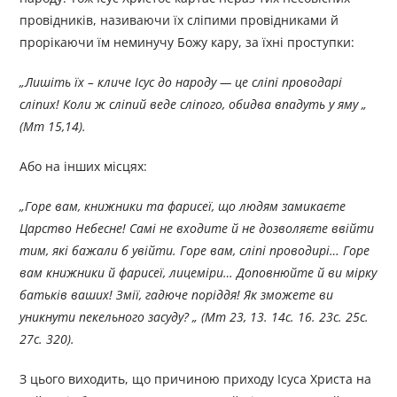
провідників, називаючи їх сліпими провідниками й
прорікаючи їм неминучу Божу кару, за їхні проступки:
„Лишіть їх – кличе Ісус до народу — це сліпі проводарі
сліпих! Коли ж сліпий веде сліпого, обидва впадуть у яму „
(Мт 15,14).
Або на інших місцях:
„Горе вам, книжники та фарисеї, що людям замикаєте
Царство Небесне! Самі не входите й не дозволяєте ввійти
тим, які бажали б увійти. Горе вам, сліпі проводирі… Горе
вам книжники й фарисеї, лицеміри… Доповнюйте й ви мірку
батьків ваших! Змії, гадюче поріддя! Як зможете ви
уникнути пекельного засуду? „ (Мт 23, 13. 14с. 16. 23с. 25с.
27с. 320).
З цього виходить, що причиною приходу Ісуса Христа на