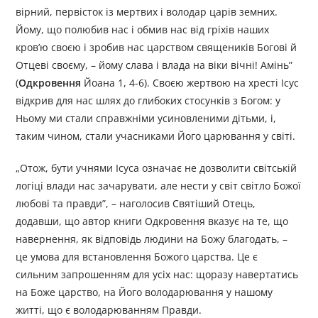
вірний, первісток із мертвих і володар царів земних.
Йому, що полюбив нас і обмив нас від гріхів наших
кров’ю своєю і зробив нас царством священиків Богові й
Отцеві своєму, – йому слава і влада на віки вічні! Амінь”
(
Одкровення
Йоана 1, 4-6). Своєю жертвою на хресті Ісус
відкрив для нас шлях до глибоких стосунків з Богом: у
Ньому ми стали справжніми усиновленими дітьми, і,
таким чином, стали учасниками Його царювання у світі.
„Отож, бути учнями Ісуса означає не дозволити світській
логіці влади нас зачарувати, але нести у світ світло Божої
любові та правди”, – наголосив Святіший Отець,
додавши, що автор книги Одкровення вказує на те, що
навернення, як відповідь людини на Божу благодать, –
це умова для встановлення Божого царства. Це є
сильним запрошенням для усіх нас: щоразу навертатись
на Боже царство, на Його володарювання у нашому
житті, що є володарюванням Правди.