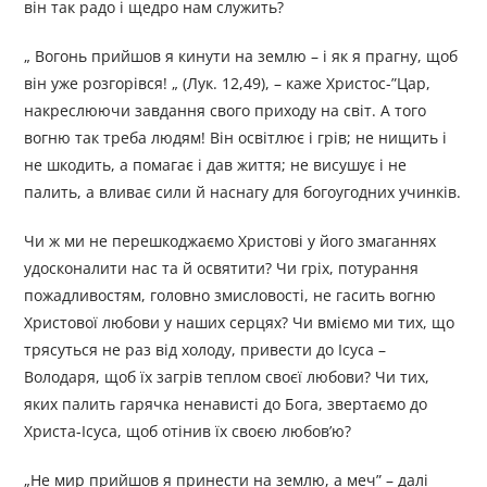
він так радо і щедро нам служить?
„ Вогонь прийшов я кинути на землю – і як я прагну, щоб
він уже розгорівся! „ (Лук. 12,49), – каже Христос-”Цар,
накреслюючи завдання свого приходу на світ. А того
вогню так треба людям! Він освітлює і грів; не нищить і
не шкодить, а помагає і дав життя; не висушує і не
палить, а вливає сили й наснагу для богоугодних учинків.
Чи ж ми не перешкоджаємо Христові у його змаганнях
удосконалити нас та й освятити? Чи гріх, потурання
пожадливостям, головно змисловості, не гасить вогню
Христової любови у наших серцях? Чи вміємо ми тих, що
трясуться не раз від холоду, привести до Ісуса –
Володаря, щоб їх загрів теплом своєї любови? Чи тих,
яких палить гарячка ненависті до Бога, звертаємо до
Христа-Ісуса, щоб отінив їх своєю любов’ю?
„Не мир прийшов я принести на землю, а меч” – далі