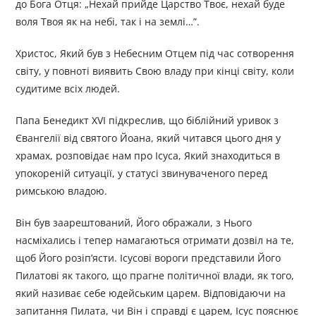
до Бога Отця: „Нехай прийде Царство Твоє, нехай буде
воля Твоя як на небі, так і на землі…”.
Христос, Який був з Небесним Отцем під час сотворення
світу, у повноті виявить Свою владу при кінці світу, коли
судитиме всіх людей.
Папа Бенедикт ХVІ підкреслив, що біблійний уривок з
Євангелії від святого Йоана, який читався цього дня у
храмах, розповідає нам про Ісуса, Який знаходиться в
упокореній ситуації, у статусі звинуваченого перед
римською владою.
Він був заарештований, Його ображали, з Нього
насміхались і тепер намагаються отримати дозвіл на те,
щоб Його розіп’ясти. Ісусові вороги представили Його
Пилатові як такого, що прагне політичної влади, як того,
який називає себе юдейським царем. Відповідаючи на
запитання Пилата, чи Він і справді є царем, Ісус пояснює