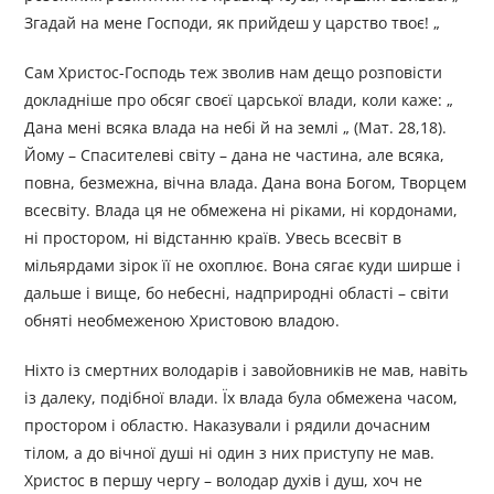
Згадай на мене Господи, як прийдеш у царство твоє! „
Сам Христос-Господь теж зволив нам дещо розповісти
докладніше про обсяг своєї царської влади, коли каже: „
Дана мені всяка влада на небі й на землі „ (Мат. 28,18).
Йому – Спасителеві світу – дана не частина, але всяка,
повна, безмежна, вічна влада. Дана вона Богом, Творцем
всесвіту. Влада ця не обмежена ні ріками, ні кордонами,
ні простором, ні відстанню країв. Увесь всесвіт в
мільярдами зірок її не охоплює. Вона сягає куди ширше і
дальше і вище, бо небесні, надприродні області – світи
обняті необмеженою Христовою владою.
Ніхто із смертних володарів і завойовників не мав, навіть
із далеку, подібної влади. Їх влада була обмежена часом,
простором і областю. Наказували і рядили дочасним
тілом, а до вічної душі ні один з них приступу не мав.
Христос в першу чергу – володар духів і душ, хоч не