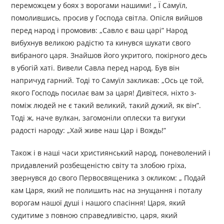
переможцем у боях з ворогами нашими! „ Ї Самуїл,
помолившись, просив у Господа світла. Опісля вийшов
перед народ і промовив: „Савло є ваш царі” Народ
вибухнув великою радістю та кинувся шукати свого
вибраного царя. Знайшов його укритого, покірного десь
в убогій хаті. Вивели Савла перед народ. Був він
напричуд гарний. Тоді то Самуїл закликав: „Ось це той,
якого Господь посилає вам за царя! Дивітеся, ніхто з-
поміж людей не є такий великий, такий дужий, як він”.
Тоді ж, наче вулкан, загомоніли оплески та вигуки
радості народу: „Хай живе наш Цар і Вождь!”
Також і в наші часи християнський народ, поневолений і
придавлений розбещеністю світу та злобою гріха,
звернувся до свого Первосвященика з окликом: „ Подай
кам Царя, який не полишить нас на знущання і поталу
ворогам нашої душі і нашого спасіння! Царя, який
судитиме з повною справедливістю, царя, який