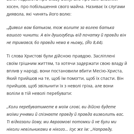
хосен, про побільшення свого майна. Називає їх слугами
диявола, які чинять його волю:
„Диявол вам батьком, тож волите за волею батька
вашого чинити. А він душогубець від початку й правди він
не тримався, бо правди нема в ньому„ (Йо 8,44).
Ті слова Христові були дійсною правдою. Засліплені
своїм грішним життям, та хотячи задержати свою владу й
вплив у народі, вони постановили вбити Месію-Христа,
Який прийшов на те, щоб їм помогти, щоб їх спасти. Він
прийшов, щоб звільнити їх з неволі гріха, але вони
воліли в тій неволі перебувати:
„Коли перебуватимете в моїм слові, ви дійсно будете
моїми учнями й спізнаєте правду й правда визволить вас.
Ті відказали йому, ми Авраамові потомки й не були ми
ніколи невільниками в нікого… Ісус же їм: „Направду,