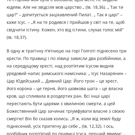
юдеям. Але не звідсіля мов царство „ (Ів. 18,36). „ Так ти
цар?” – допитується зацікавлений Пилат. „ Так я царі” –
каже Ісус. – „Я на те родився і прийшов у світ на те, щоб
свідчити істину. Кожен, хто від істини, слухає голос мій”
(Ів. 18,37).
В одну ж трагічну п’ятницю на горі Голготі піднесено три
хрести. По правиці і по лівиці зависли два розбійники, а
на середущому хресті, над розп’ятим Ісусом виднів
урядовий напис римського намісника: „ Ісус Назарянин –
Цар Юдейський „. Дивний Цар: Його трон – це хрест,
його корона – це терня, його шовкова шата – це власна
кров, що спливала в роздертих ран. Всі інші царі
перестають бути царями з хвилиною смерти, а цей
Божественний Цар зачинає тріумфувати власне з своєю
смертю! Він бо сказав колись: „Я ж, коли від землі буду
піднесений, усіх притягну до себе „ (Ів. 12,32). І ось,
розбійник розіп’ятий по правиці Ісуса, перший ввиває: „