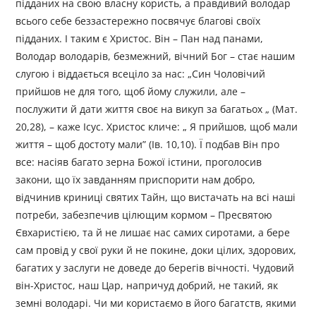
підданих на свою власну користь, а правдивий володар
всього себе беззастережно посвячує благові своїх
підданих. І таким є Христос. Він – Пан над панами,
Володар володарів, безмежний, вічний Бог – стає нашим
слугою і віддається всеціло за нас: „Син Чоловічий
прийшов не для того, щоб йому служили, але –
послужити й дати життя своє на викуп за багатьох „ (Мат.
20,28), – каже Ісус. Христос кличе: „ Я прийшов, щоб мали
життя – щоб достоту мали” (Ів. 10,10). Ї подбав Він про
все: насіяв багато зерна Божої істини, проголосив
закони, що їх завданням приспорити нам добро,
відчинив криниці святих Тайн, що вистачать на всі наші
потреби, забезпечив цілющим кормом – Пресвятою
Євхаристією, та й не лишає нас самих сиротами, а бере
сам провід у свої руки й не покине, доки цілих, здорових,
багатих у заслуги не доведе до берегів вічності. Чудовий
він-Христос, наш Цар, напричуд добрий, не такий, як
земні володарі. Чи ми користаємо в його багатств, якими