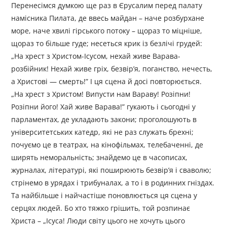
Перенесімся думкою ще раз в Єрусалим перед палату
намісника Пилата, де ввесь майдан – наче розбурхане
море, наче хвилі гірського потоку – щораз то міцніше,
щораз то більше гуде; несеться крик із безлічі грудей:
„На хрест з Христом-Ісусом, нехай живе Варава-
розбійник! Нехай живе гріх, безвір’я, поганство, нечесть,
а Христові — смерть!” І ця сцена й досі повторюється.
„На хрест з Христом! Випусти нам Вараву! Розіпни!
Розіпни його! Хай живе Варава!” гукають і сьогодні у
парламентах, де укладають закони; проголошують в
університетських катедр, які не раз служать брехні;
почуємо це в театрах, на кінофільмах, телебаченні, де
ширять неморальність; знайдемо це в часописах,
журналах, літературі, які поширюють безвір’я і сваволю;
стрінемо в урядах і трибуналах, а то і в родинних гніздах.
Та найбільше і найчастіше поновлюється ця сцена у
серцях людей. Бо хто тяжко грішить, той розпинає
Христа – „Ісуса! Люди світу цього не хочуть цього