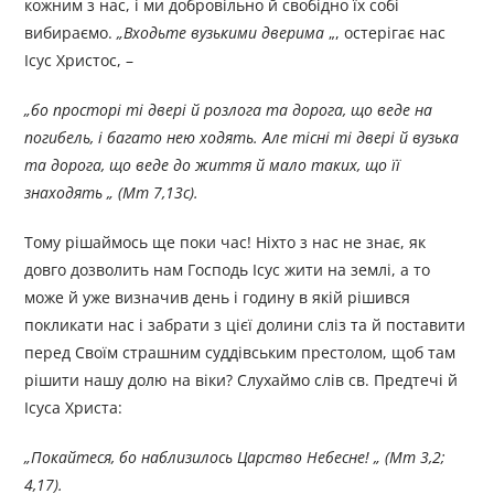
кожним з нас, і ми добровільно й свобідно їх собі
вибираємо.
„Входьте вузькими дверима
„, остерігає нас
Ісус Христос, –
„бо просторі ті двері й розлога та дорога, що веде на
погибель, і багато нею ходять. Але тісні ті двері й вузька
та дорога, що веде до життя й мало таких, що її
знаходять „ (Мт 7,13с).
Тому рішаймось ще поки час! Ніхто з нас не знає, як
довго дозволить нам Господь Ісус жити на землі, а то
може й уже визначив день і годину в якій рішився
покликати нас і забрати з цієї долини сліз та й поставити
перед Своїм страшним суддівським престолом, щоб там
рішити нашу долю на віки? Слухаймо слів св. Предтечі й
Ісуса Христа:
„Покайтеся, бо наблизилось Царство Небесне! „ (Мт 3,2;
4,17).