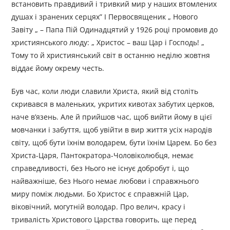
встановить правдивий і тривкий мир у наших втомлених
душах і зранених серцях” І Первосвященик „ Нового
Завіту „ – Папа Пій Одинадцятий у 1926 році промовив до
християнського люду: „ Христос – ваш Цар і Господь! „
Тому то й християнський світ в останню неділю жовтня
віддає йому окрему честь.
Був час, коли люди славили Христа, який від століть
скривався в маленьких, укритих кивотах забутих церков,
наче в’язень. Але й прийшов час, щоб вийти йому в цієї
мовчанки і забуття, щоб увійти в вир життя усіх народів
світу, щоб бути їхнім володарем, бути їхнім Царем. Бо без
Христа-Царя, Пантократора-Чоловіколюбця, немає
справедливості, без Нього не існує добробут і, що
найважніше, без Нього немає любови і справжнього
миру поміж людьми. Бо Христос є справжній Цар,
віковічний, могутній володар. Про велич, красу і
тривалість Христового Царства говорить, ще перед