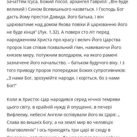
зачаттям Ісуса, Божий посол, архангел Гавриїл: „Він буде
великий і Сином Всевишнього назветься. І Господь Бог
дасть йому престол Давида, його батька, і він
царюватиме над домом Якова повіки й царюванню його
не буде кінця” (Лук. 1,32). А поверх сто літ перед
народженням Христа про красу і велич Його Царства
пророк Ісая співав похвальний гімн, навиваючи Його
князем миру, потужним володарем, на якого рамені
зазначене його начальство, – батьком будучого віку. І з
того приводу пророк попереджає Божих супротивників:
„З нами Бог, зрозумійте народи, і коріться, бо з нами
Бог!”
Коли ж Христос-Цар народився серед нічної темряви
цього світу, в крайній нужді й опущенні, в печері
Вифлеєму, небесні Ангели оспівували його як Царя: „
Слава во вишніх Богу, а на землі мир во человіціх
благоволеніє” І ось приходять три царі ві сходу в