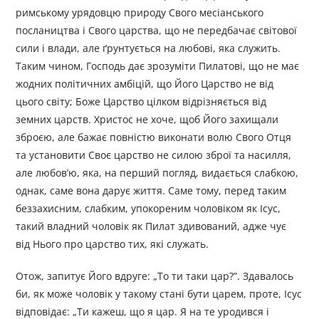
римському урядовцю природу Свого месіанського
послаництва і Свого царства, що не передбачає світової
сили і влади, але ґрунтується на любові, яка служить.
Таким чином, Господь дає зрозуміти Пилатові, що не має
жодних політичних амбіцій, що Його Царство не від
цього світу; Боже Царство цілком відрізняється від
земних царств. Христос не хоче, щоб Його захищали
зброєю, але бажає повністю виконати волю Свого Отця
та установити Своє царство не силою зброї та насилля,
але любов’ю, яка, на перший погляд, видається слабкою,
однак, саме вона дарує життя. Саме тому, перед таким
беззахисним, слабким, упокореним чоловіком як Ісус,
такий владний чоловік як Пилат здивований, адже чує
від Нього про царство тих, які служать.
Отож, запитує Його вдруге: „То ти таки цар?”. Здавалось
би, як може чоловік у такому стані бути царем, проте, Ісус
відповідає: „Ти кажеш, що я цар. Я на те уродився і