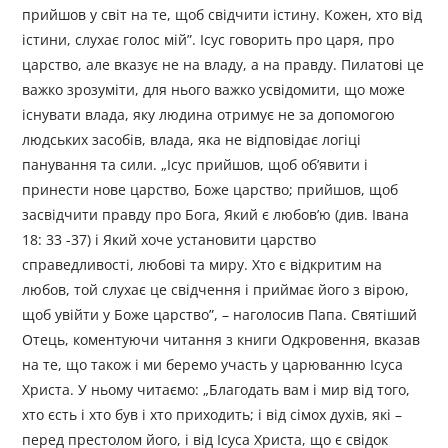
прийшов у світ на те, щоб свідчити істину. Кожен, хто від
істини, слухає голос мій”. Ісус говорить про царя, про
царство, але вказує не на владу, а на правду. Пилатові це
важко зрозуміти, для нього важко усвідомити, що може
існувати влада, яку людина отримує не за допомогою
людських засобів, влада, яка не відповідає логіці
панування та сили. „Ісус прийшов, щоб об’явити і
принести нове царство, Боже царство; прийшов, щоб
засвідчити правду про Бога, Який є любов’ю (див. Івана
18: 33 -37) і Який хоче установити царство
справедливості, любові та миру. Хто є відкритим на
любов, той слухає це свідчення і приймає його з вірою,
щоб увійти у Боже царство”, – наголосив Папа. Святіший
Отець, коментуючи читання з книги Одкровення, вказав
на те, що також і ми беремо участь у царюванню Ісуса
Христа. У ньому читаємо: „Благодать вам і мир від того,
хто єсть і хто був і хто приходить; і від сімох духів, які –
перед престолом його, і від Ісуса Христа, що є свідок