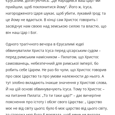
Єрусалим, допитуючись: „Де народився ваш цар? ми
прийшли, щоб поклонитися йому”. Його ж, Ісуса,
нагородженого Царя шукає, щоб убити, лукавий Ірод; та
це йому не вдається. В кінці сам Христос говорить і
засвідчує нам своєю над земською силою та властю, що
він наш Цар і Бог.
Одного трагічного вечора в Єрусалимі юдеї
обвинуватили Христа Ісуса перед цісарським судом –
перед римським намісником – Пилатом, що Христос
самозванець, небезпечний для римської імперії, бо
робить себе Царем. Не раз бо чули, що Христос говорив
про своє Царство та про умови належности до нього. А
тут злобно вкладають інакше значення у Христові слова,
Й на цій основі обвинувачують Ісуса. Тому то Христос –
на питання Пилата: „То ти таки цар?” – дає вичерпне
пояснення про істоту і обсяг свого Царства: „ Царство
моє не від світу цього; було б моє царство від цього світу,
то сторожа моя була б воювала, щоб мене не видали