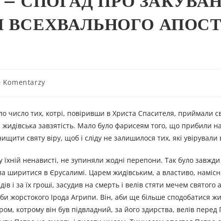
Я – СПОГАД ПРО ЗАКУВА
І ВСЕХВАЛЬНОГО АПОС
0 Komentarzy
ало число тих, котрі, повіривши в Христа Спасителя, приймали 
а жидівська завзятість. Мало було фарисеям того, що прибили на
ищити святу віру, щоб і сліду не залишилося тих, які увірували 
 їхній ненависті, не зупиняли жодні перепони. Так було завжди 
ала ширитися в Єрусалимі. Царем жидівським, а властиво, наміс
дів і за їх гроші, засудив на смерть і велів стяти мечем святого 
лоби жорстокого Ірода Агрипи. Він, аби ще більше сподобатися ж
ом, котрому він був підвладний, за його здирства, велів перед