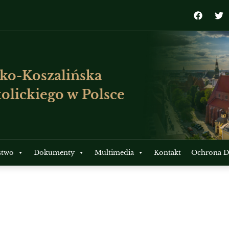
ko-Koszalińska
olickiego w Polsce
stwo
Dokumenty
Multimedia
Kontakt
Ochrona Dz