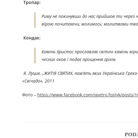
Тропар:
Риму не покинувши до нас прийшов ти через че
вірою почитаючи, молимось: молитвами твоїм
Кондак:
Камінь Христос прославляє світло камінь віри,
чесних оков і подає прощення гріхів.
Я. Луцик, „ЖИТІЯ СВЯТИХ, пам’ять яких Українська Гре
«Свічадо», 201
1
Фото –
https://www.facebook.com/opetro.fostyk/posts
POD