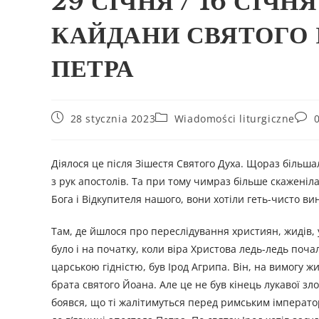
29 СІЧНЯ / 16 СІЧН
КАЙДАНИ СВЯТОГО 
ПЕТРА
28 stycznia 2023
Wiadomości liturgiczne
Діялося це після Зішестя Святого Духа. Щораз більш
з рук апостолів. Та при тому чимраз більше скаженіл
Бога і Відкупителя нашого, вони хотіли геть-чисто вин
Там, де йшлося про переслідування християн, жидів, у
було і на початку, коли віра Христова ледь-ледь поч
царською гідністю, був Ірод Агрипа. Він, на вимогу жи
брата святого Йоана. Але це не був кінець лукавої з
боявся, що ті жалітимуться перед римським імператор