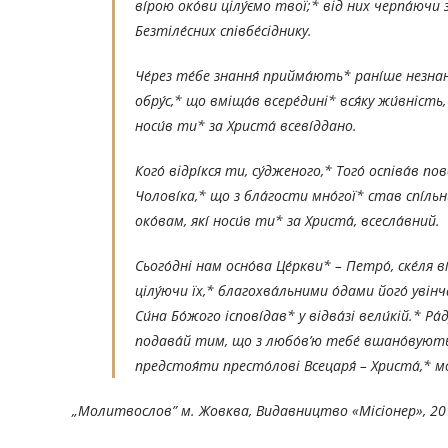
ві́рою око́ви цілу́ємо твої́;* від них черпа́ючи 
Безтіле́сних співбе́сіднику.
Че́рез те́бе знання́ прийма́ють* рані́ше незнанн
обру́с,* що вміща́в всере́дині* вся́ку жи́вність
носи́в ти* за Христа́ всеві́ддано.
Кого́ відрі́кся ти, су́дженого,* Того́ оспіва́в по
Чолові́ка,* що з бла́гости мно́гої* став спі́л
око́вам, які́ носи́в ти* за Христа́, всесла́вний.
Сього́дні нам осно́ва Це́ркви* – Петро́, ске́ля ві́
цілу́ючи їх,* благохва́льними о́дами його́ увінча
Си́на Бо́жого іспові́дав* у відва́зі вели́кій.* Р
подава́й тим, що з любо́в’ю тебе́ вшано́вують* 
предстоя́ти престо́лові Всецаря́ – Христа́,* м
„Молитвослов” м. Жовква, Видавництво «Місіонер», 