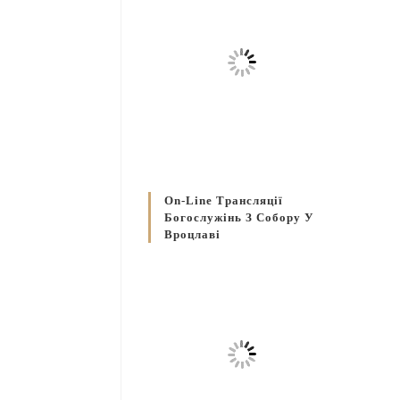
On-Line Трансляції
Богослужінь З Собору У
Вроцлаві