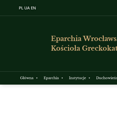
PL
UA
EN
Eparchia Wrocławs
Kościoła Greckokat
Główna
Eparchia
Instytucje
Duchowień