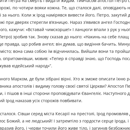
удити Петра на смерть і видати жидам. Тимчасом апостол Петро си
рожі, по чотири вояки кожна. Те, що сталося далі, оповідають 
ві за нього. Коли ж Ірод намірявся вивести його, Петро, закутий 
жі при дверях стерегли в’язницю. Нараз з’явився ангел Господній
його, кажучи: «Вставай чимскорше!» І ланцюги впали з рук у ньог
(Петро) зробив так. Знову сказав до нього: «Накинь на себе плащ 
 це правда, що робив ангел; він думав, що видіння бачить. Мин
 в місто; вона сама собою їм відчинилась. Вийшли вони та пройш
ро, опритомнівши, мовив: «Тепер я справді знаю, що Господь пос
чікував юдейський народ»”.
ного Марком, де були зібрані вірні. Хто ж зможе описати їхню ра
вника апостолів і видиму голову своєї святої Церкви? Апостол П
, і пішов в інші сторони проповідувати Євангеліє. Наступного д
й Ірод наказав усіх сторожів повбивати.
 сталося. Сівши серед міста Кесарії на престолі, Ірод промовляв 
ос Божий, а не людський! І затремтіло з гордости серце Ірода, і
вразив його, і черви точили його живе тіло, і загинув безбожн