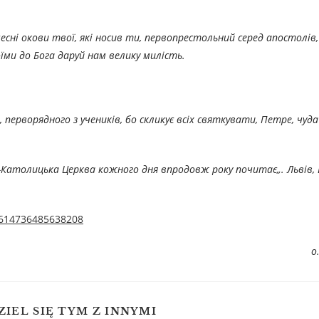
сні окови твої, які носив ти, первопрестольний серед апостолів, і
и до Бога даруй нам велику милість.
 перворядного з учеників, бо скликує всіх святкувати, Петре, чуд
ко-Католицька Церква кожного дня впродовж року по
читає
„. Львів
/1614736485638208
о
ZIEL SIĘ TYM Z INNYMI