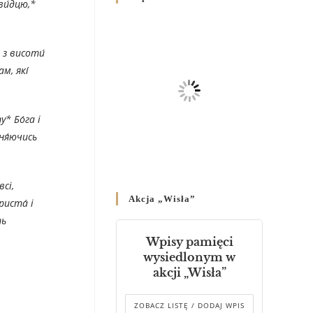
ови́дцю,*
Родин
4 GRUDNIA 2024
/
й з висоти́
Декрет владики Володимира
про утворення Комісії до
м, які́
Справ Молоді та встановленя
складу Катихитичної Комісії
18 PAŹDZIERNIKA 2024
/
у* Бо́га і
ня́ючись
Декрет „Проголошення та
оприлюднення постанов
Синоду Єпископів УГКЦ,
всі,
який відбувся у Зарваниці, в
Akcja „Wisła”
днях 2-12 липня 2024 р.”
риста́ і
4 PAŹDZIERNIKA 2024
/
ть
Wpisy pamięci
Декрет єпископів
wysiedlonym w
Перемисько-Варшавської
akcji „Wisła”
Митрополії стосовно
звершування Божественної
літургії
ZOBACZ LISTĘ / DODAJ WPIS