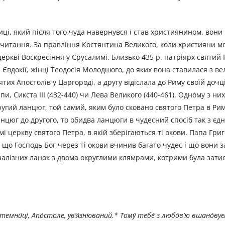
иці, який після того чуда навернувся і став християнином, вони
очитання. За правління Костянтина Великого, коли християни м
церкві Воскресіння у Єрусалимі. Близько 435 р. патріярх святий
 Євдокії, жінці Теодосія Молодшого, до яких вона ставилася з в
х Апостолів у Царгороді, а другу відіслала до Риму своїй дочці 
пи, Сикста III (432-440) чи Лева Великого (440-461). Одному з ни
угий ланцюг, той самий, яким було сковано святого Петра в Римі
цюг до другого, то обидва ланцюги в чудесний спосіб так з єд
мі церкву святого Петра, в якій зберігаються ті окови. Папа Гри
 що Господь Бог через ті окови вчинив багато чудес і що вони 
 залізних ланок з двома округлими клямрами, котрими була зат
в темни́ці, Апо́столе, ув’я́знюваний.* Тому́ тебе́ з любо́в’ю вшано́вує