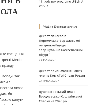
ННЯ В
111. odcinek programu „PEŁNIA
WIARY”
ТОЛА
Ważne Duszpasterstwo
Декрет єпископів
Перемисько-Варшавської
митрополії щодо
звершування Божественної
святе хрещення
Літургії
 хресті Месію,
6 LIPCA 2026
/
в правду.
Декрет призначення нових
членів Комісії зі Справ Родин
і всюди, так
23 MARCA 2026
/
ником з
апостола Якова,
Душпастирський план
идам, бо
Вроцлавсько-Кошалінської
 Пасхою кинути
Єпархії на 2026 рік