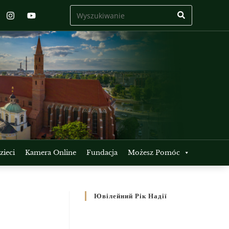
ieci
Kamera Online
Fundacja
Możesz Pomóc
Ювілейний Рік Надії