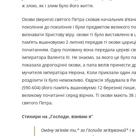
ж злою, як і злим було його життя.
Окови (вериги) святого Петра сховав начальник в’язн
покоління до покоління і були предметом великого п
визнавати Христову віру, окови ті було виставлено в 
пам’ять вшановуємо 2 липня) передав ті окови цариці
почитанням. Одну половину вона передала церкві святи
імператора Валента III. Не знаємо, за якого це було па
показала дорогоцінні окови, а папа велів принести др
мучителя імператора Нерона. Коли приклали один лан
розділити їх було неможливо. Євдоксія збудувала в Ри
(590-604) (його пам’ять вшановуємо 12 березня) пише,
великому почитанні серед вірних. Ті окови мають 38
святого Петра.
Стихири на „Господи, взиваю я”
Ома́ну зв’яза́в ти,* за Го́спода зв’я́зуваний* і 