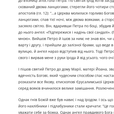
до в’язниці апостола Петра. По святах Ірод хотів зас
скований двома ланцюгами, стерегли його чотири сто
апостолів (гл. 12): “…а Церква молилася горливо Бого
ланцюгами, спав тієї ночі, між двома вояками, а сторо
засяяло світло. Він, вдаривши Петра по боці, збудив 
до нього ангел: «Підпережися і надінь свої сандалі». 
мною». Вийшов Петро й ішов за ним; не знав він, чи
варту і другу, і прийшли до залізної брами, що веде
вулицю, й ангел нараз відступив від нього. Тоді Пет
свого і вирвав мене з руки Ірода й від усього, чого о
І пішов святий Петро до дому Марії, матері Йоана, зва
вдячність Богові, який чудесним способом спас наста
розказати все Якову, єпископові Єрусалимської Церкви
серед вояків вчинилося велике замішання. Розлючени
Однак гнів Божій вже був навис і над Іродом. І ось що
його нахлібники і підлабузники стали кричати: “Це гол
уважати себе за божка. Однак ангел правдивого Бога 