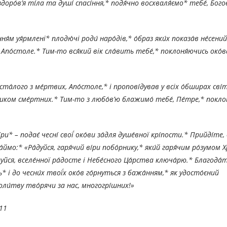
здоро́в’я ті́ла та душі́ спасі́ння,* подя́чно восхваля́ємо* тебе́, Бог
я́м уя́рмлені* плодю́чі роди́ наро́дів,* о́браз яки́х показа́в не́сени
, Апо́столе.* Тим-то вся́кий вік сла́вить тебе́,* поклоня́ючись око́ва
вста́лого з ме́ртвих, Апо́столе,* і пропові́дував у всіх о́бширах сві́т
ьником сме́ртних.* Тим-то з любо́в’ю блажимо́ тебе́, Пе́тре,* покло
ри* – подає́ чесні́ свої́ око́ви за́для душе́вної крі́пости.* Прийді́те, 
́ймо:* «Ра́дуйся, гаря́чий ві́ри побо́рнику,* яки́й гаря́чим ро́зумом Х
а́дуйся, вселе́нної ра́досте і Небе́сного Ца́рства ключа́рю.* Благода́
і до чесни́х твої́х око́в го́рнуться з бажа́нням,* як удосто́єний
оли́тву тво́рячи за нас, многогрі́шних!»
2011