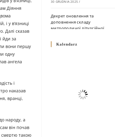
дів у в’язниці,
30 GRUDNIA 2025
/
нам Діяння
двома
Декрет оновлення та
доповнення складу
, і у в’язниці
митрополичої літургійної
о. Далі сказав
комісії
і йди за
10 GRUDNIA 2025
/
Kalendarz
ули вони першу
ли одну
Декрет „Норми щодо
лав ангела
вживання священичих риз у
Перемисько-Варшавській
Митрополії”
10 GRUDNIA 2025
/
дість і
етро наказав
Декрет про відзначення
ня, вранці,
Великодня і всіх рухомих
свят за григоріанським
календарем
до народу, а
10 GRUDNIA 2025
/
 сам він почав
Декрет проголошення та
ик смертю такою