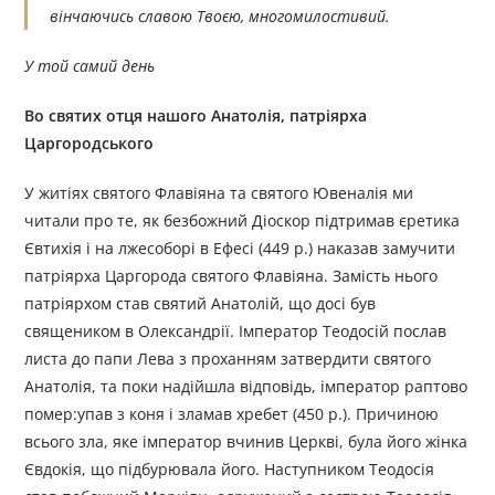
вінчаючись славою Твоєю, многомилостивий.
У той самий день
Во святих отця нашого Анатолія, патріярха
Царгородського
У житіях святого Флавіяна та святого Ювеналія ми
читали про те, як безбожний Діоскор підтримав єретика
Євтихія і на лжесоборі в Ефесі (449 р.) наказав замучити
патріярха Царгорода святого Флавіяна. Замість нього
патріярхом став святий Анатолій, що досі був
священиком в Олександрії. Імператор Теодосій послав
листа до папи Лева з проханням затвердити святого
Анатолія, та поки надійшла відповідь, імператор раптово
помер:упав з коня і зламав хребет (450 р.). Причиною
всього зла, яке імператор вчинив Церкві, була його жінка
Євдокія, що підбурювала його. Наступником Теодосія