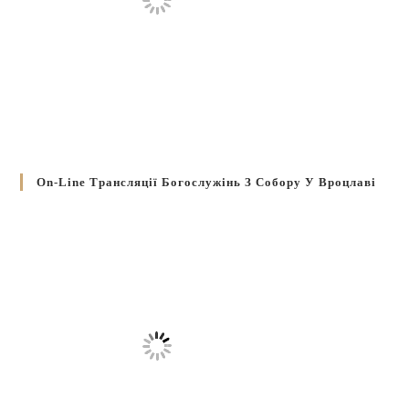
On-Line Трансляції Богослужінь З Собору У Вроцлаві