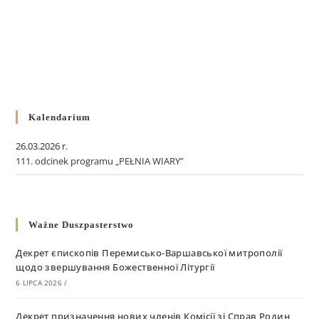
Kalendarium
26.03.2026 r.
111. odcinek programu „PEŁNIA WIARY”
Ważne Duszpasterstwo
Декрет єпископів Перемисько-Варшавської митрополії
щодо звершування Божественної Літургії
6 LIPCA 2026
/
Декрет призначення нових членів Комісії зі Справ Родин