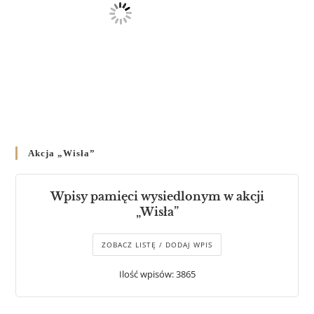
Akcja „Wisła”
Wpisy pamięci wysiedlonym w akcji
„Wisła”
ZOBACZ LISTĘ / DODAJ WPIS
Ilość wpisów: 3865