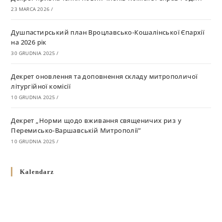
23 MARCA 2026
/
Душпастирський план Вроцлавсько-Кошалінської Єпархії
на 2026 рік
30 GRUDNIA 2025
/
Декрет оновлення та доповнення складу митрополичої
літургійної комісії
10 GRUDNIA 2025
/
Декрет „Норми щодо вживання священичих риз у
Перемисько-Варшавській Митрополії”
10 GRUDNIA 2025
/
Декрет про відзначення Великодня і всіх рухомих свят за
Kalendarz
григоріанським календарем
10 GRUDNIA 2025
/
Декрет проголошення та оприлюдення постанов Синоду
Єпископів УГКЦ як зобов’язуючі на території