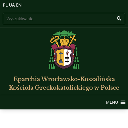
PL
UA
EN
Eparchia Wrocławsko-Koszalińska
Kościoła Greckokatolickiego w Polsce
MENU