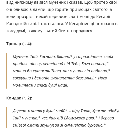
видіння:йому явився мученик і сказав, щоб протер свої
очі оливою з лампи, що горить при мощах святого, а
коли прозріє – нехай перевезе святі мощі до Кесарії
Кападокійської. І так сталося. У Кесарії мощі поховано в
тому домі, в якому святий Якинт народився.
Тропар (г. 4):
Мученик Твій, Господи, Якинт,* у стражданнях своїх
прийняв вінець нетлінний від Тебе, Бога нашого,*
мавши бо кріпость Твою, він мучителів подолав,*
сокрушив і демонів зухвальства безсильні.* Його
молитвами спаси душі наші.
Кондак (г. 2):
Дерево життя у душі своїй* – віру Твою, Христе, здобув
Твій мученик,* чеснішу від Едемського раю.* І дерево
змієвої омани зруйнував зі сміливістю духовно,*