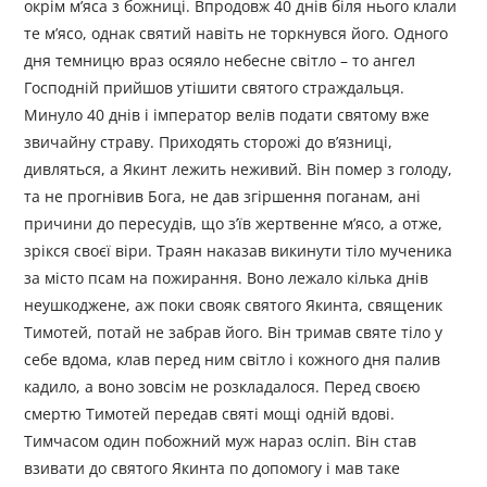
окрім м’яса з божниці. Впродовж 40 днів біля нього клали
те м’ясо, однак святий навіть не торкнувся його. Одного
дня темницю враз осяяло небесне світло – то ангел
Господній прийшов утішити святого страждальця.
Минуло 40 днів і імператор велів подати святому вже
звичайну страву. Приходять сторожі до в’язниці,
дивляться, а Якинт лежить неживий. Він помер з голоду,
та не прогнівив Бога, не дав згіршення поганам, ані
причини до пересудів, що з’їв жертвенне м’ясо, а отже,
зрікся своєї віри. Траян наказав викинути тіло мученика
за місто псам на пожирання. Воно лежало кілька днів
неушкоджене, аж поки свояк святого Якинта, священик
Тимотей, потай не забрав його. Він тримав святе тіло у
себе вдома, клав перед ним світло і кожного дня палив
кадило, а воно зовсім не розкладалося. Перед своєю
смертю Тимотей передав святі мощі одній вдові.
Тимчасом один побожний муж нараз осліп. Він став
взивати до святого Якинта по допомогу і мав таке