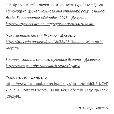
І. Я. Луцик, „Житія святих, пам’ять яких Українська Греко-
Католицька Церква кожного дня впродовж року поминає”.
Львів, Видавництво «Свічадо», 2013 – Джерелo:
https://prayer-service.pp.ua/gregorian/#20260703&vita
Ікона мовить. Св. мч. Якинта – Джерелo:
https://ktds.edu.ua/news/publish/38423-ikona-movyt-sv-mch-
yakynta/
3 липня – Життя святого мученика Якинта – Джерелo:
https://www.youtube.com/watch?v=azITfRy4vz8
Фото і відео –
Джерелo:
https://www.facebook.com/olga.fostyk/posts/pfbid0bSUz7VF
xEaEeKF99MzCxM3MtvN5H438DAkg9ScfkRebBZ4qy8qNEseV
jDPjZyPkcl
о. Петро Фостик