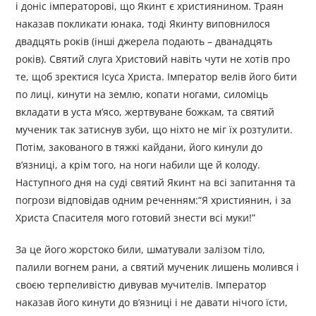
і доніс імператорові, що Якинт є християнином. Траян
наказав покликати юнака, тоді Якинту виповнилося
двадцять років (інші джерела подають – дванадцять
років). Святий слуга Христовий навіть чути не хотів про
те, щоб зректися Ісуса Христа. Імператор велів його бити
по лиці, кинути на землю, копати ногами, силоміць
вкладати в уста м’ясо, жертвуване божкам, та святий
мученик так затиснув зуби, що ніхто не міг їх розтулити.
Потім, закованого в тяжкі кайдани, його кинули до
в’язниці, а крім того, на ноги набили ще й колоду.
Наступного дня на суді святий Якинт на всі запитання та
погрози відповідав одним реченням:“Я християнин, і за
Христа Спасителя мого готовий знести всі муки!”
За це його жорстоко били, шматували залізом тіло,
палили вогнем рани, а святий мученик лишень молився і
своєю терпеливістю дивував мучителів. Імператор
наказав його кинути до в’язниці і не давати нічого їсти,