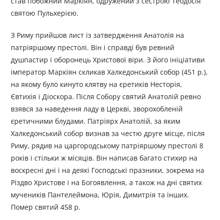
став побожний Маркіян, одружений з сестрою Теодосія
святою Пульхерією.
З Риму прийшов лист із затвердження Анатолія на
патріяршому престолі. Він і справді був ревний
душпастир і оборонець Христової віри. З його ініціативи
імператор Маркіян скликав Халкедонський собор (451 р.),
на якому було кинуто клятву на єретиків Несторія,
Євтихія і Діоскора. Після Собору святий Анатолій ревно
взявся за наведення ладу в Церкві, зворохобленій
єретичними блудами. Патріярх Анатолій, за яким
Халкедонський собор визнав за честю друге місце, після
Риму, рядив на царгородському патріяршому престолі 8
років і стільки ж місяців. Він написав багато стихир на
воскресні дні і на деякі Господські празники, зокрема на
Різдво Христове і на Богоявлення, а також на дні святих
мучеників Пантелеймона, Юрія, Димитрія та інших.
Помер святий 458 р.