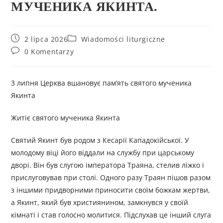
МУЧЕНИКА ЯКИНТА.
2 lipca 2026
Wiadomości liturgiczne
0 Komentarzy
3 липня Церква вшановує пам’ять святого мученика
Якинта
Житіє святого мученика Якинта
Святий Якинт був родом з Кесарії Кападокійської. У
молодому віці його віддали на службу при царському
дворі. Він був слугою імператора Траяна, стелив ліжко і
прислуговував при столі. Одного разу Траян пішов разом
з іншими придворними приносити своїм божкам жертви,
а Якинт, який був християнином, замкнувся у своїй
кімнаті і став голосно молитися. Підслухав це інший слуга