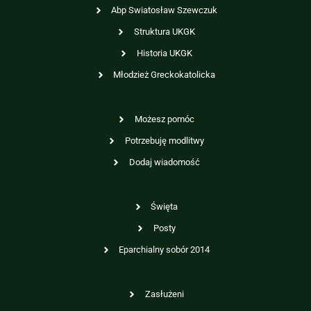
Abp Swiatosław Szewczuk
Struktura UKGK
Historia UKGK
Młodzież Greckokatolicka
Możesz pomóc
Potrzebuję modlitwy
Dodaj wiadomość
Święta
Posty
Eparchialny sobór 2014
Zasłużeni